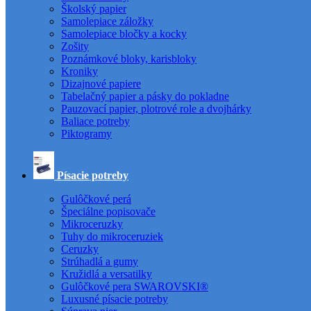
Školský papier
Samolepiace záložky
Samolepiace bločky a kocky
Zošity
Poznámkové bloky, karisbloky
Kroniky
Dizajnové papiere
Tabelačný papier a pásky do pokladne
Pauzovací papier, plotrové role a dvojhárky
Baliace potreby
Piktogramy
Písacie potreby
Gulôčkové perá
Špeciálne popisovače
Mikroceruzky
Tuhy do mikroceruziek
Ceruzky
Strúhadlá a gumy
Kružidlá a versatilky
Gulôčkové pera SWAROVSKI®
Luxusné písacie potreby