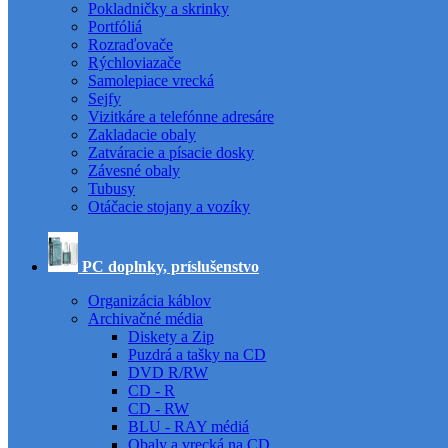
Pokladničky a skrinky
Portfóliá
Rozraďovače
Rýchloviazače
Samolepiace vrecká
Sejfy
Vizitkáre a telefónne adresáre
Zakladacie obaly
Zatváracie a písacie dosky
Závesné obaly
Tubusy
Otáčacie stojany a vozíky
PC doplnky, príslušenstvo
Organizácia káblov
Archivačné média
Diskety a Zip
Puzdrá a tašky na CD
DVD R/RW
CD - R
CD - RW
BLU - RAY médiá
Obaly a vrecká na CD