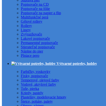
Súprava pier
Popisovače na CD
Popisovače na fólie
Popisovače na papier a flip
Multifunkčné perá
Gélové rollery
Rollery
Linery
Zvýrazňovače
Lakové popisovače
Permanentné popisovače
Stierateľné popisovače
Náplne do pier
Plniace pero
Výtvarné potreby, hobby
Farbičky, voskovky
Fixky, popisovače
Temperové, olejové farby
Vodové, akrylové farby
Tuše, pierka
Kriedy, pastely
Plastelíny, modelovacie hmoty
Štetce, poháre, palety
Obrusy, zástery