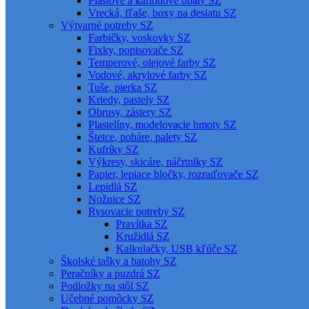
Plastové a kartónové obaly SZ
Vrecká, fľaše, boxy na desiatu SZ
Výtvarné potreby SZ
Farbičky, voskovky SZ
Fixky, popisovače SZ
Temperové, olejové farby SZ
Vodové, akrylové farby SZ
Tuše, pierka SZ
Kriedy, pastely SZ
Obrusy, zástery SZ
Plastelíny, modelovacie hmoty SZ
Štetce, poháre, palety SZ
Kufríky SZ
Výkresy, skicáre, náčrtníky SZ
Papier, lepiace bločky, rozraďovače SZ
Lepidlá SZ
Nožnice SZ
Rysovacie potreby SZ
Pravítka SZ
Kružidlá SZ
Kalkulačky, USB kľúče SZ
Školské tašky a batohy SZ
Peračníky a puzdrá SZ
Podložky na stôl SZ
Učebné pomôcky SZ