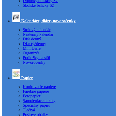
Doplnky do školy SZ
Školské balíčky SZ
Kalendáre, diáre, novoročenky
Stolový kalendár
Nástenný kalendár
Diár denný
Diár týždenný
Mini Diáre
Organizér
Podložky na stôl
Novoročenky
Papier
Kopírovacie papiere
Farebné papiere
Fotopapier
Samolepiace etikety
Špeciálny papier
Tlačivá
Poštové obálky