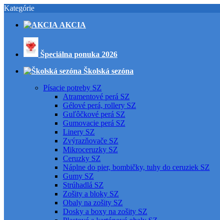
Kategórie
AKCIA
Špeciálna ponuka 2026
Školská sezóna
Písacie potreby SZ
Atramentové perá SZ
Gélové perá, rollery SZ
Guľôčkové perá SZ
Gumovacie perá SZ
Linery SZ
Zvýrazňovače SZ
Mikroceruzky SZ
Ceruzky SZ
Náplne do pier, bombičky, tuhy do ceruziek SZ
Gumy SZ
Strúhadlá SZ
Zošity a bloky SZ
Obaly na zošity SZ
Dosky a boxy na zošity SZ