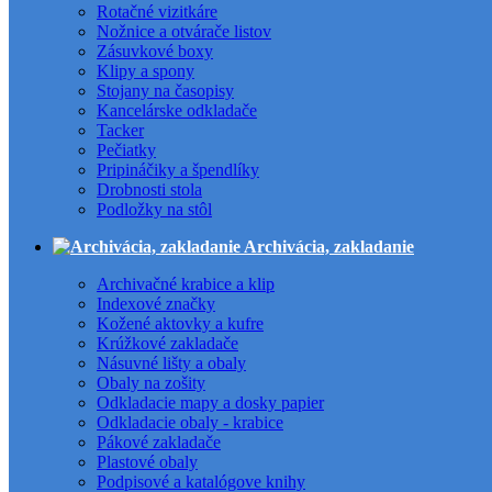
Rotačné vizitkáre
Nožnice a otvárače listov
Zásuvkové boxy
Klipy a spony
Stojany na časopisy
Kancelárske odkladače
Tacker
Pečiatky
Pripináčiky a špendlíky
Drobnosti stola
Podložky na stôl
Archivácia, zakladanie
Archivačné krabice a klip
Indexové značky
Kožené aktovky a kufre
Krúžkové zakladače
Násuvné lišty a obaly
Obaly na zošity
Odkladacie mapy a dosky papier
Odkladacie obaly - krabice
Pákové zakladače
Plastové obaly
Podpisové a katalógove knihy