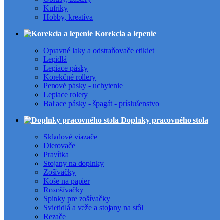
Kufríky
Hobby, kreatíva
Korekcia a lepenie
Opravné laky a odstraňovače etikiet
Lepidlá
Lepiace pásky
Korekčné rollery
Penové pásky - uchytenie
Lepiace rolery
Baliace pásky - špagát - príslušenstvo
Doplnky pracovného stola
Skladové viazače
Dierovače
Pravítka
Stojany na doplnky
Zošívačky
Koše na papier
Rozošívačky
Spinky pre zošívačky
Svietidlá a veže a stojany na stôl
Rezače