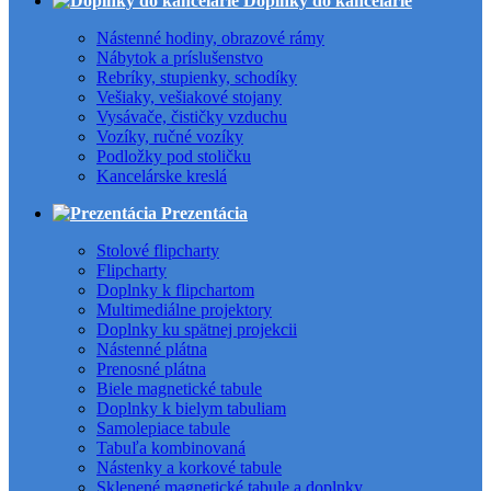
Doplnky do kancelárie
Nástenné hodiny, obrazové rámy
Nábytok a príslušenstvo
Rebríky, stupienky, schodíky
Vešiaky, vešiakové stojany
Vysávače, čističky vzduchu
Vozíky, ručné vozíky
Podložky pod stoličku
Kancelárske kreslá
Prezentácia
Stolové flipcharty
Flipcharty
Doplnky k flipchartom
Multimediálne projektory
Doplnky ku spätnej projekcii
Nástenné plátna
Prenosné plátna
Biele magnetické tabule
Doplnky k bielym tabuliam
Samolepiace tabule
Tabuľa kombinovaná
Nástenky a korkové tabule
Sklenené magnetické tabule a doplnky