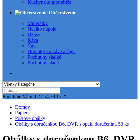
Kuchynské spotrebiče
Občerstvenie
Minerálky
Nealko nápoje
Džúsy
Káva
Čaje
Doplnky ku káve a čaju
Pochutiny sladké
Pochutiny slané
Všetky kategórie
Poradíme Vám!
02 / 54 79 15 25
Domov
Papier
Poštové obálky
Obálky s doručenkou B6, DVR s opak. doručením, 50 ks
Obálky s doručenkou B6, DVR