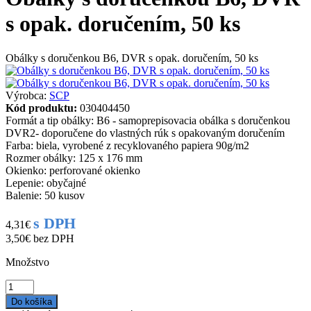
s opak. doručením, 50 ks
Obálky s doručenkou B6, DVR s opak. doručením, 50 ks
Výrobca:
SCP
Kód produktu:
030404450
Formát a tip obálky: B6 - samoprepisovacia obálka s doručenkou
DVR2- doporučene do vlastných rúk s opakovaným doručením
Farba: biela, vyrobené z recyklovaného papiera 90g/m2
Rozmer obálky: 125 x 176 mm
Okienko: perforované okienko
Lepenie: obyčajné
Balenie: 50 kusov
s DPH
4,31€
3,50€
bez DPH
Množstvo