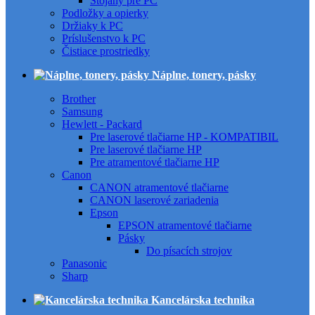
Stojany pre PC
Podložky a opierky
Držiaky k PC
Príslušenstvo k PC
Čistiace prostriedky
Náplne, tonery, pásky
Brother
Samsung
Hewlett - Packard
Pre laserové tlačiarne HP - KOMPATIBIL
Pre laserové tlačiarne HP
Pre atramentové tlačiarne HP
Canon
CANON atramentové tlačiarne
CANON laserové zariadenia
Epson
EPSON atramentové tlačiarne
Pásky
Do písacích strojov
Panasonic
Sharp
Kancelárska technika