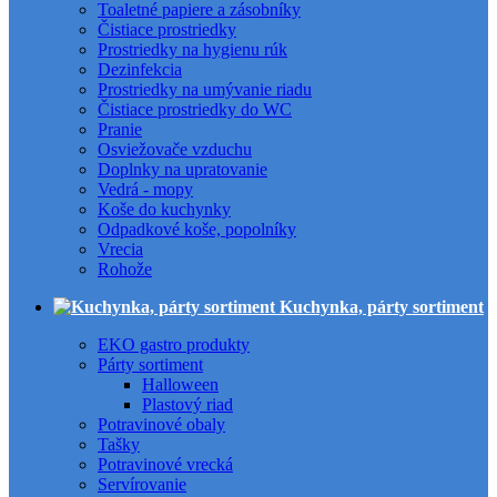
Toaletné papiere a zásobníky
Čistiace prostriedky
Prostriedky na hygienu rúk
Dezinfekcia
Prostriedky na umývanie riadu
Čistiace prostriedky do WC
Pranie
Osviežovače vzduchu
Doplnky na upratovanie
Vedrá - mopy
Koše do kuchynky
Odpadkové koše, popolníky
Vrecia
Rohože
Kuchynka, párty sortiment
EKO gastro produkty
Párty sortiment
Halloween
Plastový riad
Potravinové obaly
Tašky
Potravinové vrecká
Servírovanie