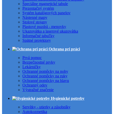
Špeciálne magnetické tabule
Prezentačný systém
Systém katalógových panelov
Nástenné mapy
Stolové stojany
Plastové puzdrá - menovky
Ukazovátka a laserové ukazovátka
Informačné tabuľky
Spätné projektory
Ochrana pri práci
Prvá pomoc
Bezpečnostné prvky
Lekárničky
Ochranné pomôcky na nohy
Ochranné pomôcky na ruky
Ochranné pomôcky na hlavu
Ochranný odev
Výstražné značenie
Hygienické potreby
Servítky - utierky a zásobníky
Autokozmetika