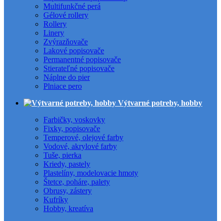
Multifunkčné perá
Gélové rollery
Rollery
Linery
Zvýrazňovače
Lakové popisovače
Permanentné popisovače
Stierateľné popisovače
Náplne do pier
Plniace pero
Výtvarné potreby, hobby
Farbičky, voskovky
Fixky, popisovače
Temperové, olejové farby
Vodové, akrylové farby
Tuše, pierka
Kriedy, pastely
Plastelíny, modelovacie hmoty
Štetce, poháre, palety
Obrusy, zástery
Kufríky
Hobby, kreatíva