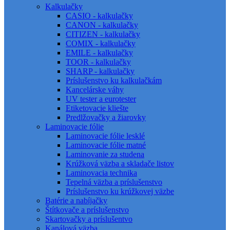
Kalkulačky
CASIO - kalkulačky
CANON - kalkulačky
CITIZEN - kalkulačky
COMIX - kalkulačky
EMILE - kalkulačky
TOOR - kalkulačky
SHARP - kalkulačky
Príslušenstvo ku kalkulačkám
Kancelárske váhy
UV tester a eurotester
Etiketovacie kliešte
Predlžovačky a žiarovky
Laminovacie fólie
Laminovacie fólie lesklé
Laminovacie fólie matné
Laminovanie za studena
Krúžková väzba a skladače listov
Laminovacia technika
Tepelná väzba a príslušenstvo
Príslušenstvo ku krúžkovej väzbe
Batérie a nabíjačky
Štítkovače a príslušenstvo
Skartovačky a príslušentvo
Kanálová väzba