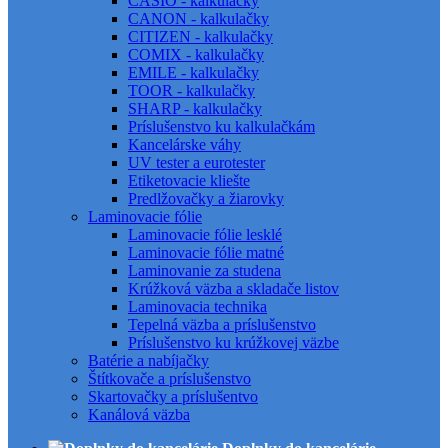
CASIO - kalkulačky
CANON - kalkulačky
CITIZEN - kalkulačky
COMIX - kalkulačky
EMILE - kalkulačky
TOOR - kalkulačky
SHARP - kalkulačky
Príslušenstvo ku kalkulačkám
Kancelárske váhy
UV tester a eurotester
Etiketovacie kliešte
Predlžovačky a žiarovky
Laminovacie fólie
Laminovacie fólie lesklé
Laminovacie fólie matné
Laminovanie za studena
Krúžková väzba a skladače listov
Laminovacia technika
Tepelná väzba a príslušenstvo
Príslušenstvo ku krúžkovej väzbe
Batérie a nabíjačky
Štítkovače a príslušenstvo
Skartovačky a príslušentvo
Kanálová väzba