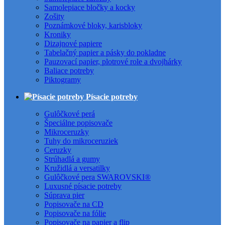
Samolepiace bločky a kocky
Zošity
Poznámkové bloky, karisbloky
Kroniky
Dizajnové papiere
Tabelačný papier a pásky do pokladne
Pauzovací papier, plotrové role a dvojhárky
Baliace potreby
Piktogramy
Písacie potreby
Gulôčkové perá
Špeciálne popisovače
Mikroceruzky
Tuhy do mikroceruziek
Ceruzky
Strúhadlá a gumy
Kružidlá a versatilky
Gulôčkové pera SWAROVSKI®
Luxusné písacie potreby
Súprava pier
Popisovače na CD
Popisovače na fólie
Popisovače na papier a flip