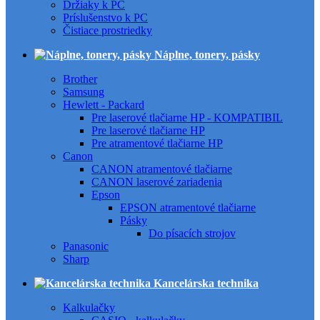
Držiaky k PC
Príslušenstvo k PC
Čistiace prostriedky
Náplne, tonery, pásky
Brother
Samsung
Hewlett - Packard
Pre laserové tlačiarne HP - KOMPATIBIL
Pre laserové tlačiarne HP
Pre atramentové tlačiarne HP
Canon
CANON atramentové tlačiarne
CANON laserové zariadenia
Epson
EPSON atramentové tlačiarne
Pásky
Do písacích strojov
Panasonic
Sharp
Kancelárska technika
Kalkulačky