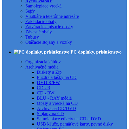
Rýchloviazače
Samolepiace vrecká
Sejfy
Vizitkáre a telefónne adresáre
Zakladacie obaly
Zatváracie a písacie dosky
Závesné obaly
Tubusy
Otáčacie stojany a vozíky
PC doplnky, príslušenstvo
Organizácia káblov
Archivačné média
Diskety a Zip
Puzdrá a tašky na CD
DVD R/RW
CD - R
CD - RW
BLU - RAY médiá
Obaly a vrecká na CD
Archivácia CD/DVD
Stojany na CD
Samolepiace etikety na CD a DVD
USB kľúče, pamäťové karty, pevné disky