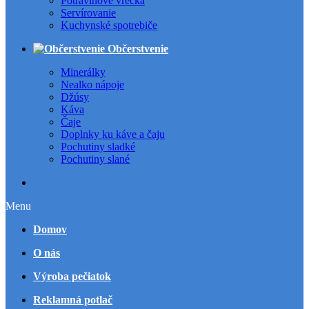
Potravinové vrecká
Servírovanie
Kuchynské spotrebiče
Občerstvenie
Minerálky
Nealko nápoje
Džúsy
Káva
Čaje
Doplnky ku káve a čaju
Pochutiny sladké
Pochutiny slané
Všetky kategórie
Menu
Domov
O nás
Výroba pečiatok
Reklamná potlač