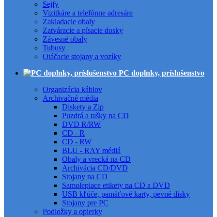
Sejfy
Vizitkáre a telefónne adresáre
Zakladacie obaly
Zatváracie a písacie dosky
Závesné obaly
Tubusy
Otáčacie stojany a vozíky
PC doplnky, príslušenstvo
Organizácia káblov
Archivačné média
Diskety a Zip
Puzdrá a tašky na CD
DVD R/RW
CD - R
CD - RW
BLU - RAY médiá
Obaly a vrecká na CD
Archivácia CD/DVD
Stojany na CD
Samolepiace etikety na CD a DVD
USB kľúče, pamäťové karty, pevné disky
Stojany pre PC
Podložky a opierky