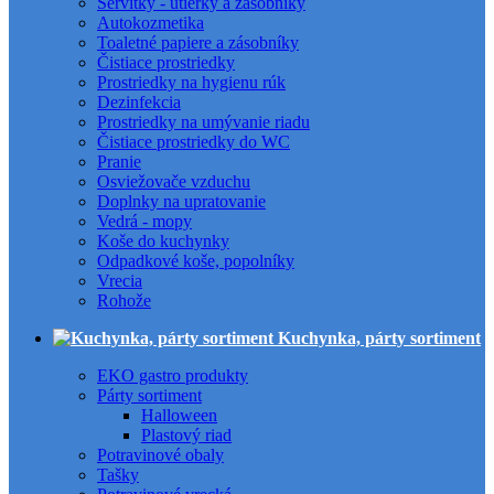
Servítky - utierky a zásobníky
Autokozmetika
Toaletné papiere a zásobníky
Čistiace prostriedky
Prostriedky na hygienu rúk
Dezinfekcia
Prostriedky na umývanie riadu
Čistiace prostriedky do WC
Pranie
Osviežovače vzduchu
Doplnky na upratovanie
Vedrá - mopy
Koše do kuchynky
Odpadkové koše, popolníky
Vrecia
Rohože
Kuchynka, párty sortiment
EKO gastro produkty
Párty sortiment
Halloween
Plastový riad
Potravinové obaly
Tašky