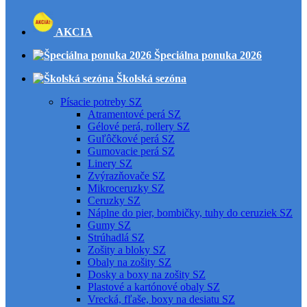
AKCIA
Špeciálna ponuka 2026
Školská sezóna
Písacie potreby SZ
Atramentové perá SZ
Gélové perá, rollery SZ
Guľôčkové perá SZ
Gumovacie perá SZ
Linery SZ
Zvýrazňovače SZ
Mikroceruzky SZ
Ceruzky SZ
Náplne do pier, bombičky, tuhy do ceruziek SZ
Gumy SZ
Strúhadlá SZ
Zošity a bloky SZ
Obaly na zošity SZ
Dosky a boxy na zošity SZ
Plastové a kartónové obaly SZ
Vrecká, fľaše, boxy na desiatu SZ