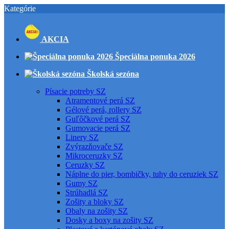
Kategórie
AKCIA
Špeciálna ponuka 2026
Školská sezóna
Písacie potreby SZ
Atramentové perá SZ
Gélové perá, rollery SZ
Guľôčkové perá SZ
Gumovacie perá SZ
Linery SZ
Zvýrazňovače SZ
Mikroceruzky SZ
Ceruzky SZ
Náplne do pier, bombičky, tuhy do ceruziek SZ
Gumy SZ
Strúhadlá SZ
Zošity a bloky SZ
Obaly na zošity SZ
Dosky a boxy na zošity SZ