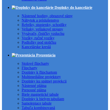
Doplnky do kancelárie
Nástenné hodiny, obrazové rámy
Nábytok a príslušenstvo
Rebríky, stupienky, schodíky
Vešiaky, vešiakové stojany
Vysávače, čističky vzduchu
Vozíky, ručné vozíky
Podložky pod stoličku
Kancelárske kreslá
Prezentácia
Stolové flipcharty
Flipcharty
Doplnky k flipchartom
Multimediálne projektory
Doplnky ku spätnej projekcii
Nástenné plátna
Prenosné plátna
Biele magnetické tabule
Doplnky k bielym tabuliam
Samolepiace tabule
Tabuľa kombinovaná