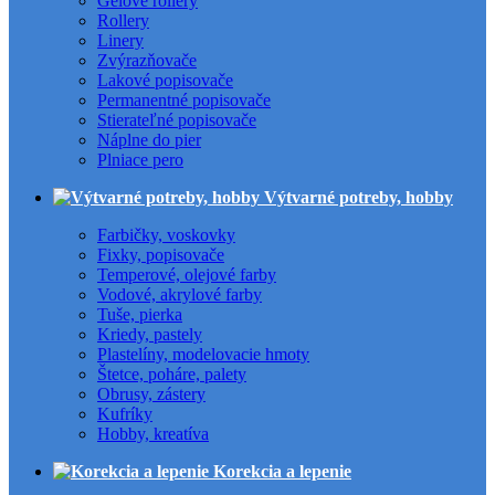
Gélové rollery
Rollery
Linery
Zvýrazňovače
Lakové popisovače
Permanentné popisovače
Stierateľné popisovače
Náplne do pier
Plniace pero
Výtvarné potreby, hobby
Farbičky, voskovky
Fixky, popisovače
Temperové, olejové farby
Vodové, akrylové farby
Tuše, pierka
Kriedy, pastely
Plastelíny, modelovacie hmoty
Štetce, poháre, palety
Obrusy, zástery
Kufríky
Hobby, kreatíva
Korekcia a lepenie