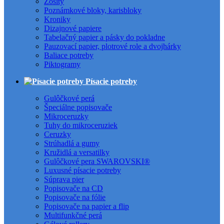
Zošity
Poznámkové bloky, karisbloky
Kroniky
Dizajnové papiere
Tabelačný papier a pásky do pokladne
Pauzovací papier, plotrové role a dvojhárky
Baliace potreby
Piktogramy
Písacie potreby
Gulôčkové perá
Špeciálne popisovače
Mikroceruzky
Tuhy do mikroceruziek
Ceruzky
Strúhadlá a gumy
Kružidlá a versatilky
Gulôčkové pera SWAROVSKI®
Luxusné písacie potreby
Súprava pier
Popisovače na CD
Popisovače na fólie
Popisovače na papier a flip
Multifunkčné perá