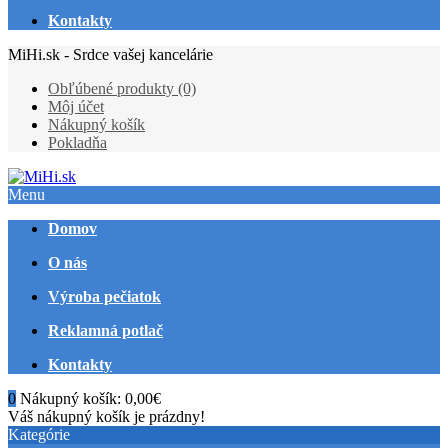
Kontakty
MiHi.sk - Srdce vašej kancelárie
Obľúbené produkty (0)
Môj účet
Nákupný košík
Pokladňa
Menu
Domov
O nás
Výroba pečiatok
Reklamná potlač
Kontakty
0
Nákupný košík:
0,00€
Váš nákupný košík je prázdny!
Kategórie