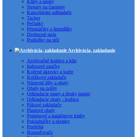
Klipy a spony
Stojany na časopisy
Kancelárske odkladače
Tacker
Pečiatky
Pripináčiky a špendlíky
Drobnosti stola
Podložky na stôl
Archivácia, zakladanie
Archivačné krabice a klip
Indexové značky
Kožené aktovky a kufre
Krúžkové zakladače
Násuvné lišty a obaly
Obaly na zošity
Odkladacie mapy a dosky papier
Odkladacie obaly - krabice
Pákové zakladače
Plastové obaly
Podpisové a katalógove knihy
Pokladničky a skrinky
Portfóliá
Rozraďovače