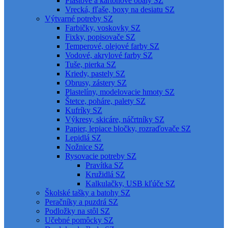
Plastové a kartónové obaly SZ
Vrecká, fľaše, boxy na desiatu SZ
Výtvarné potreby SZ
Farbičky, voskovky SZ
Fixky, popisovače SZ
Temperové, olejové farby SZ
Vodové, akrylové farby SZ
Tuše, pierka SZ
Kriedy, pastely SZ
Obrusy, zástery SZ
Plastelíny, modelovacie hmoty SZ
Štetce, poháre, palety SZ
Kufríky SZ
Výkresy, skicáre, náčrtníky SZ
Papier, lepiace bločky, rozraďovače SZ
Lepidlá SZ
Nožnice SZ
Rysovacie potreby SZ
Pravítka SZ
Kružidlá SZ
Kalkulačky, USB kľúče SZ
Školské tašky a batohy SZ
Peračníky a puzdrá SZ
Podložky na stôl SZ
Učebné pomôcky SZ