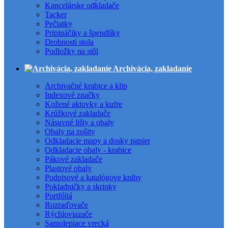
Kancelárske odkladače
Tacker
Pečiatky
Pripináčiky a špendlíky
Drobnosti stola
Podložky na stôl
Archivácia, zakladanie
Archivačné krabice a klip
Indexové značky
Kožené aktovky a kufre
Krúžkové zakladače
Násuvné lišty a obaly
Obaly na zošity
Odkladacie mapy a dosky papier
Odkladacie obaly - krabice
Pákové zakladače
Plastové obaly
Podpisové a katalógove knihy
Pokladničky a skrinky
Portfóliá
Rozraďovače
Rýchloviazače
Samolepiace vrecká