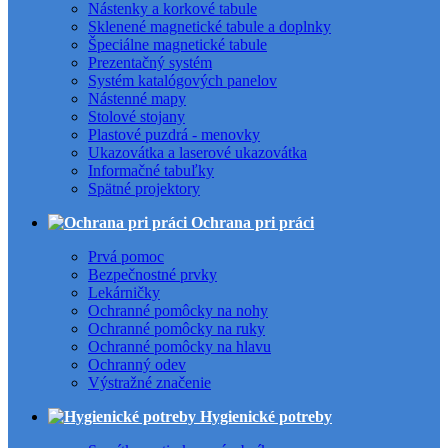
Nástenky a korkové tabule
Sklenené magnetické tabule a doplnky
Špeciálne magnetické tabule
Prezentačný systém
Systém katalógových panelov
Nástenné mapy
Stolové stojany
Plastové puzdrá - menovky
Ukazovátka a laserové ukazovátka
Informačné tabuľky
Spätné projektory
Ochrana pri práci
Prvá pomoc
Bezpečnostné prvky
Lekárničky
Ochranné pomôcky na nohy
Ochranné pomôcky na ruky
Ochranné pomôcky na hlavu
Ochranný odev
Výstražné značenie
Hygienické potreby