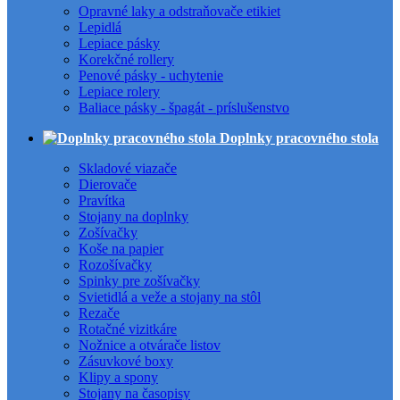
Opravné laky a odstraňovače etikiet
Lepidlá
Lepiace pásky
Korekčné rollery
Penové pásky - uchytenie
Lepiace rolery
Baliace pásky - špagát - príslušenstvo
Doplnky pracovného stola
Skladové viazače
Dierovače
Pravítka
Stojany na doplnky
Zošívačky
Koše na papier
Rozošívačky
Spinky pre zošívačky
Svietidlá a veže a stojany na stôl
Rezače
Rotačné vizitkáre
Nožnice a otvárače listov
Zásuvkové boxy
Klipy a spony
Stojany na časopisy