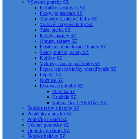
Výtvarné potreby SZ
Farbičky, voskovky SZ
Fixky, popisovače SZ
Temperové, olejové farby SZ
Vodové, akrylové farby SZ
Tuše, pierka SZ
Kriedy, pastely SZ
Obrusy, zástery SZ
Plastelíny, modelovacie hmoty SZ
Štetce, poháre, palety SZ
Kufríky SZ
Výkresy, skicáre, náčrtníky SZ
Papier, lepiace bločky, rozraďovače SZ
Lepidlá SZ
Nožnice SZ
Rysovacie potreby SZ
Pravítka SZ
Kružidlá SZ
Kalkulačky, USB kľúče SZ
Školské tašky a batohy SZ
Peračníky a puzdrá SZ
Podložky na stôl SZ
Učebné pomôcky SZ
Doplnky do školy SZ
Školské balíčky SZ