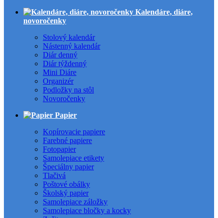
Kalendáre, diáre,
novoročenky
Stolový kalendár
Nástenný kalendár
Diár denný
Diár týždenný
Mini Diáre
Organizér
Podložky na stôl
Novoročenky
Papier
Kopírovacie papiere
Farebné papiere
Fotopapier
Samolepiace etikety
Špeciálny papier
Tlačivá
Poštové obálky
Školský papier
Samolepiace záložky
Samolepiace bločky a kocky