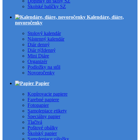
Doplnky do školy SZ
Školské balíčky SZ
Kalendáre, diáre,
novoročenky
Stolový kalendár
Nástenný kalendár
Diár denný
Diár týždenný
Mini Diáre
Organizér
Podložky na stôl
Novoročenky
Papier
Kopírovacie papiere
Farebné papiere
Fotopapier
Samolepiace etikety
Špeciálny papier
Tlačivá
Poštové obálky
Školský papier
Samolepiace záložky