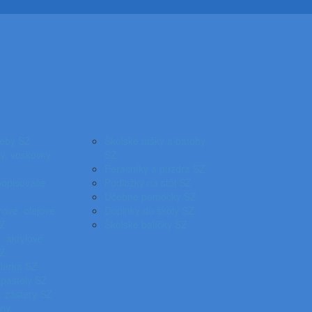
reby SZ
Školské tašky a batohy
y, voskovky
SZ
Peračníky a puzdrá SZ
popisovače
Podložky na stôl SZ
Učebné pomôcky SZ
ové, olejové
Doplnky do školy SZ
SZ
Školské balíčky SZ
, akrylové
SZ
pierka SZ
 pastely SZ
, zástery SZ
íny,