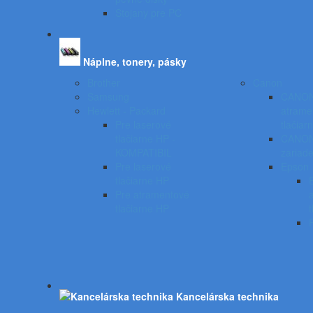
Stojany pre PC
Náplne, tonery, pásky
Brother
Canon
Samsung
CANO
Hewlett - Packard
atrame
Pre laserové
tlačiar
tlačiarne HP -
CANON 
KOMPATIBIL
zariade
Pre laserové
Epson
tlačiarne HP
Pre atramentové
tlačiarne HP
t
Kancelárska technika