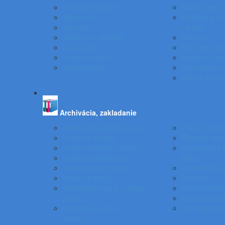
Skladové viazače
Spinky pre z
Dierovače
Svietidlá a ve
Pravítka
na stôl
Stojany na doplnky
Rezače
Zošívačky
Rotačné vizit
Koše na papier
Nožnice a otv
Rozošívačky
Zásuvkové b
Klipy a spony
Archivácia, zakladanie
Archivačné krabice a klip
Pákové zakla
Indexové značky
Plastové obal
Kožené aktovky a kufre
Podpisové a 
Krúžkové zakladače
knihy
Násuvné lišty a obaly
Pokladničky a
Obaly na zošity
Portfóliá
Odkladacie mapy a dosky
Rozraďovače
papier
Rýchloviazač
Odkladacie obaly -
Samolepiace 
krabice