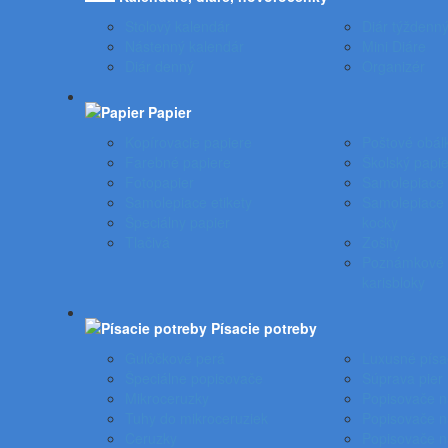
Stolový kalendár
Diár týždenn
Nástenný kalendár
Mini Diáre
Diár denný
Organizér
Papier
Kopírovacie papiere
Poštové obál
Farebné papiere
Školský papie
Fotopapier
Samolepiace 
Samolepiace etikety
Samolepiace 
Špeciálny papier
kocky
Tlačivá
Zošity
Poznámkové b
karisbloky
Písacie potreby
Gulôčkové perá
Luxusné písa
Špeciálne popisovače
Súprava pier
Mikroceruzky
Popisovače 
Tuhy do mikroceruziek
Popisovače na
Ceruzky
Popisovače n