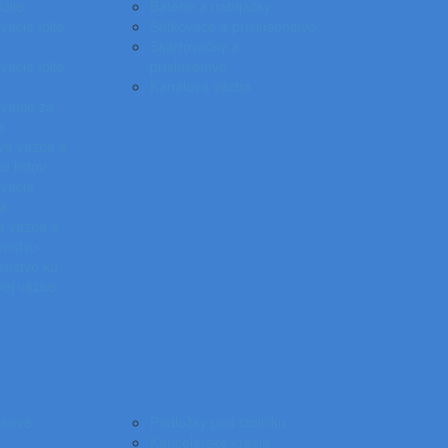
ólie
Batérie a nabíjačky
acie fólie
Štítkovače a príslušenstvo
Skartovačky a
acie fólie
príslušentvo
Kanálová väzba
vanie za
a
vá väzba a
e listov
vacia
ka
á väzba a
enstvo
enstvo ku
vej väzbe
akové
Podložky pod stoličku
Kancelárske kreslá