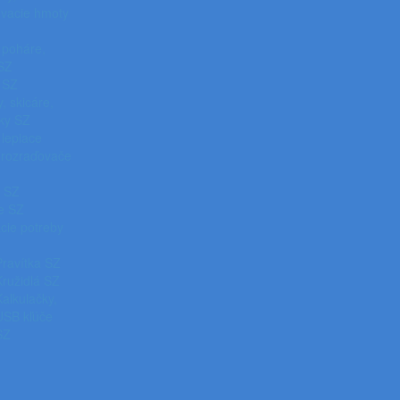
vacie hmoty
 poháre,
 SZ
 SZ
, skicáre,
íky SZ
 lepiace
, rozraďovače
á SZ
e SZ
cie potreby
Pravítka SZ
Kružidlá SZ
Kalkulačky,
USB kľúče
SZ