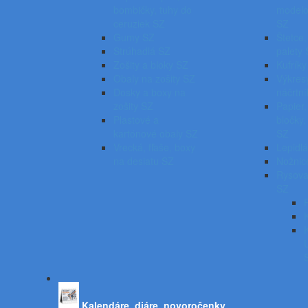
bombičky, tuhy do
modelo
ceruziek SZ
SZ
Gumy SZ
Štetce,
Strúhadlá SZ
palety
Zošity a bloky SZ
Kufríky
Obaly na zošity SZ
Výkresy
Dosky a boxy na
náčrtn
zošity SZ
Papier,
Plastové a
bločky
kartónové obaly SZ
SZ
Vrecká, fľaše, boxy
Lepidl
na desiatu SZ
Nožnic
Rysova
SZ
Kalendáre, diáre, novoročenky