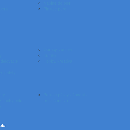
Náplne do pier
 perá
Plniace pero
y
Obrusy, zástery
y
Kufríky
odelovacie
Hobby, kreatíva
e, palety
ery
Baliace pásky - špagát -
 - uchytenie
príslušenstvo
y
ola