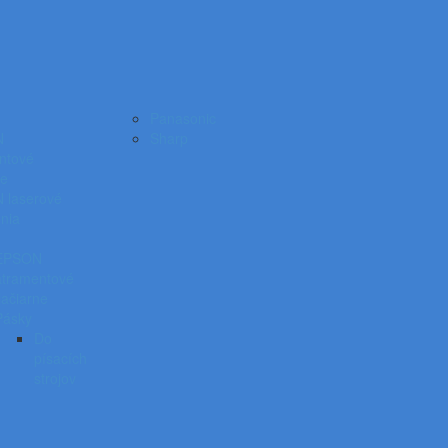
Panasonic
N
Sharp
ntové
ne
laserové
nia
EPSON
atramentové
lačiarne
Pásky
Do
písacích
strojov