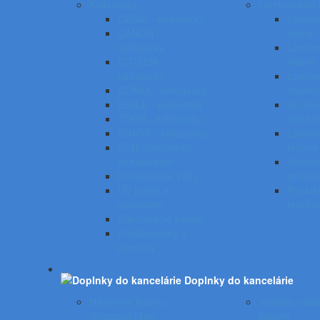
Kalkulačky
Laminovacie f
CASIO - kalkulačky
Laminov
CANON -
lesklé
kalkulačky
Laminov
CITIZEN -
matné
kalkulačky
Lamino
COMIX - kalkulačky
studen
EMILE - kalkulačky
Krúžko
TOOR - kalkulačky
skladač
SHARP - kalkulačky
Lamino
Príslušenstvo ku
techni
kalkulačkám
Tepeln
Kancelárske váhy
prísluš
UV tester a
Prísluš
eurotester
krúžko
Etiketovacie kliešte
Predlžovačky a
žiarovky
Doplnky do kancelárie
Nástenné hodiny,
Vešiaky, veši
obrazové rámy
stojany