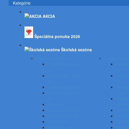
Kategórie
AKCIA
Špeciálna ponuka 2026
Školská sezóna
Písacie potreby SZ
Výtvarné pot
Atramentové perá
Farbičk
SZ
SZ
Gélové perá, rollery
Fixky, 
SZ
SZ
Guľôčkové perá SZ
Temper
Gumovacie perá
farby 
SZ
Vodové
Linery SZ
farby 
Zvýrazňovače SZ
Tuše, 
Mikroceruzky SZ
Kriedy,
Ceruzky SZ
Obrusy
Náplne do pier,
Plastel