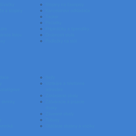
ošívačky
Stojany na časopisy
že a stojany
Kancelárske odkladače
Tacker
Pečiatky
káre
Pripináčiky a špendlíky
árače listov
Drobnosti stola
oxy
Podložky na stôl
dače
Sejfy
y
Vizitkáre a telefónne
katalógove
adresáre
Zakladacie obaly
 skrinky
Zatváracie a písacie
dosky
Závesné obaly
e
Tubusy
vrecká
Otáčacie stojany a vozíky