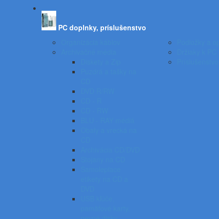
PC doplnky, príslušenstvo
Organizácia káblov
Podložky a op
Archivačné média
Držiaky k PC
Diskety a Zip
Príslušenstvo
Puzdrá a tašky na
CD
DVD R/RW
CD - R
CD - RW
BLU - RAY médiá
Obaly a vrecká na
CD
Archivácia CD/DVD
Stojany na CD
Samolepiace
etikety na CD a
DVD
USB kľúče,
pamäťové karty,
pevné disky