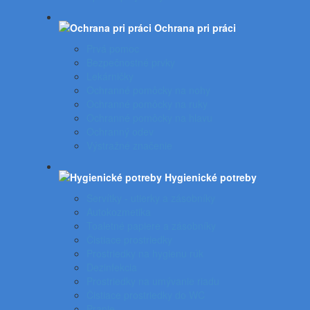
Ochrana pri práci
Prvá pomoc
Bezpečnostné prvky
Lekárničky
Ochranné pomôcky na nohy
Ochranné pomôcky na ruky
Ochranné pomôcky na hlavu
Ochranný odev
Výstražné značenie
Hygienické potreby
Servítky - utierky a zásobníky
Autokozmetika
Toaletné papiere a zásobníky
Čistiace prostriedky
Prostriedky na hygienu rúk
Dezinfekcia
Prostriedky na umývanie riadu
Čistiace prostriedky do WC
Pranie