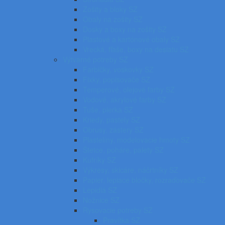
Zošity a bloky SZ
Obaly na zošity SZ
Dosky a boxy na zošity SZ
Plastové a kartónové obaly SZ
Vrecká, fľaše, boxy na desiatu SZ
Výtvarné potreby SZ
Farbičky, voskovky SZ
Fixky, popisovače SZ
Temperové, olejové farby SZ
Vodové, akrylové farby SZ
Tuše, pierka SZ
Kriedy, pastely SZ
Obrusy, zástery SZ
Plastelíny, modelovacie hmoty SZ
Štetce, poháre, palety SZ
Kufríky SZ
Výkresy, skicáre, náčrtníky SZ
Papier, lepiace bločky, rozraďovače SZ
Lepidlá SZ
Nožnice SZ
Rysovacie potreby SZ
Pravítka SZ