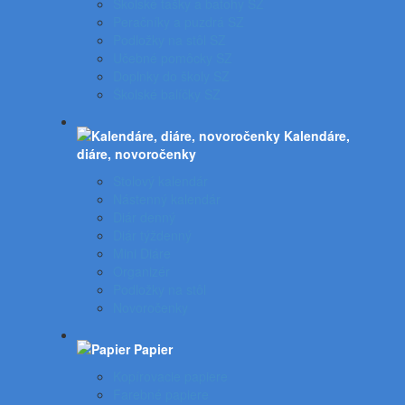
Školské tašky a batohy SZ
Peračníky a puzdrá SZ
Podložky na stôl SZ
Učebné pomôcky SZ
Doplnky do školy SZ
Školské balíčky SZ
Kalendáre,
diáre, novoročenky
Stolový kalendár
Nástenný kalendár
Diár denný
Diár týždenný
Mini Diáre
Organizér
Podložky na stôl
Novoročenky
Papier
Kopírovacie papiere
Farebné papiere