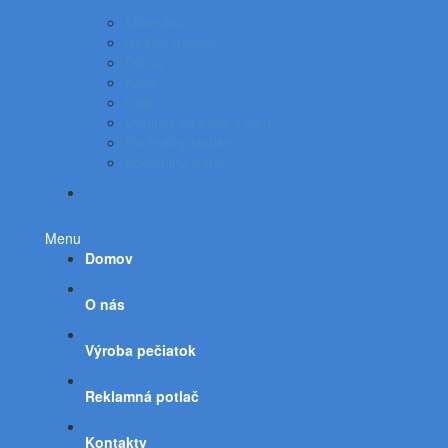
Minerálky
Nealko nápoje
Džúsy
Káva
Čaje
Doplnky ku káve a čaju
Pochutiny sladké
Pochutiny slané
Všetky kategórie
Menu
Domov
O nás
Výroba pečiatok
Reklamná potlač
Kontakty