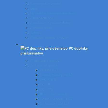
Samolepiace vrecká
Sejfy
Vizitkáre a telefónne adresáre
Zakladacie obaly
Zatváracie a písacie dosky
Závesné obaly
Tubusy
Otáčacie stojany a vozíky
PC doplnky,
príslušenstvo
Organizácia káblov
Archivačné média
Diskety a Zip
Puzdrá a tašky na CD
DVD R/RW
CD - R
CD - RW
BLU - RAY médiá
Obaly a vrecká na CD
Archivácia CD/DVD