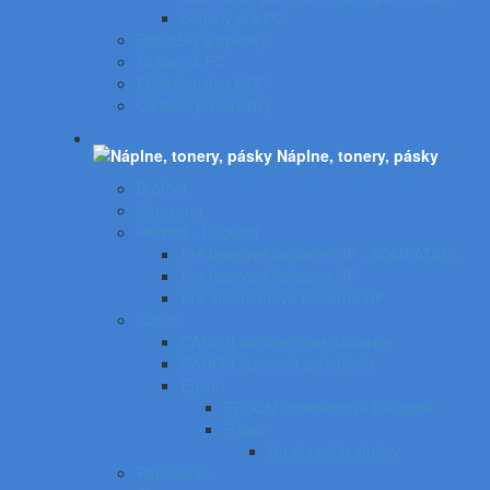
Stojany pre PC
Podložky a opierky
Držiaky k PC
Príslušenstvo k PC
Čistiace prostriedky
Náplne, tonery, pásky
Brother
Samsung
Hewlett - Packard
Pre laserové tlačiarne HP - KOMPATIBIL
Pre laserové tlačiarne HP
Pre atramentové tlačiarne HP
Canon
CANON atramentové tlačiarne
CANON laserové zariadenia
Epson
EPSON atramentové tlačiarne
Pásky
Do písacích strojov
Panasonic