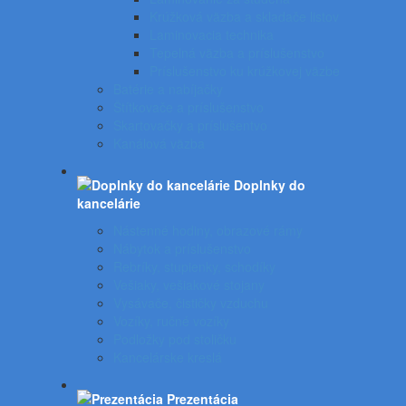
Krúžková väzba a skladače listov
Laminovacia technika
Tepelná väzba a príslušenstvo
Príslušenstvo ku krúžkovej väzbe
Batérie a nabíjačky
Štítkovače a príslušenstvo
Skartovačky a príslušentvo
Kanálová väzba
Doplnky do
kancelárie
Nástenné hodiny, obrazové rámy
Nábytok a príslušenstvo
Rebríky, stupienky, schodíky
Vešiaky, vešiakové stojany
Vysávače, čističky vzduchu
Vozíky, ručné vozíky
Podložky pod stoličku
Kancelárske kreslá
Prezentácia