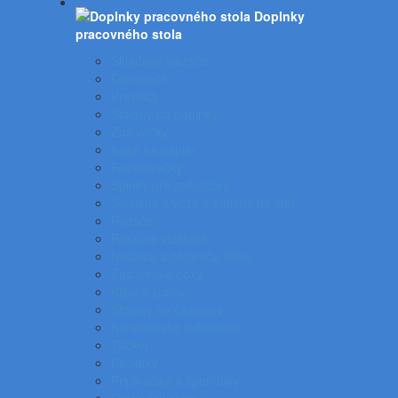
Doplnky
pracovného stola
Skladové viazače
Dierovače
Pravítka
Stojany na doplnky
Zošívačky
Koše na papier
Rozošívačky
Spinky pre zošívačky
Svietidlá a veže a stojany na stôl
Rezače
Rotačné vizitkáre
Nožnice a otvárače listov
Zásuvkové boxy
Klipy a spony
Stojany na časopisy
Kancelárske odkladače
Tacker
Pečiatky
Pripináčiky a špendlíky