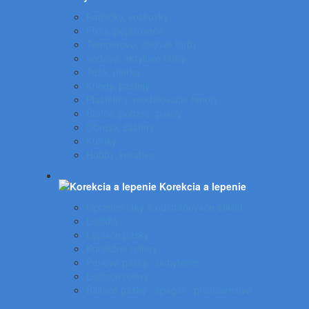
Farbičky, voskovky
Fixky, popisovače
Temperové, olejové farby
Vodové, akrylové farby
Tuše, pierka
Kriedy, pastely
Plastelíny, modelovacie hmoty
Štetce, poháre, palety
Obrusy, zástery
Kufríky
Hobby, kreatíva
Korekcia a lepenie
Opravné laky a odstraňovače etikiet
Lepidlá
Lepiace pásky
Korekčné rollery
Penové pásky - uchytenie
Lepiace rolery
Baliace pásky - špagát - príslušenstvo