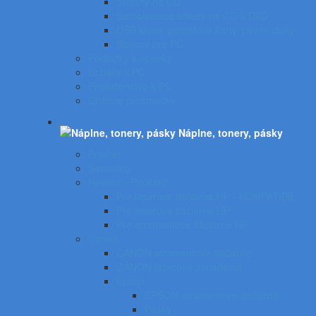
Stojany na CD
Samolepiace etikety na CD a DVD
USB kľúče, pamäťové karty, pevné disky
Stojany pre PC
Podložky a opierky
Držiaky k PC
Príslušenstvo k PC
Čistiace prostriedky
Náplne, tonery, pásky
Brother
Samsung
Hewlett - Packard
Pre laserové tlačiarne HP - KOMPATIBIL
Pre laserové tlačiarne HP
Pre atramentové tlačiarne HP
Canon
CANON atramentové tlačiarne
CANON laserové zariadenia
Epson
EPSON atramentové tlačiarne
Pásky