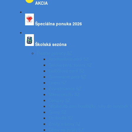
AKCIA
Špeciálna ponuka 2026
Školská sezóna
Písacie potreby SZ
Atramentové perá SZ
Gélové perá, rollery SZ
Guľôčkové perá SZ
Gumovacie perá SZ
Linery SZ
Zvýrazňovače SZ
Mikroceruzky SZ
Ceruzky SZ
Náplne do pier, bombičky, tuhy do ceruziek 
Gumy SZ
Strúhadlá SZ
Zošity a bloky SZ
Obaly na zošity SZ