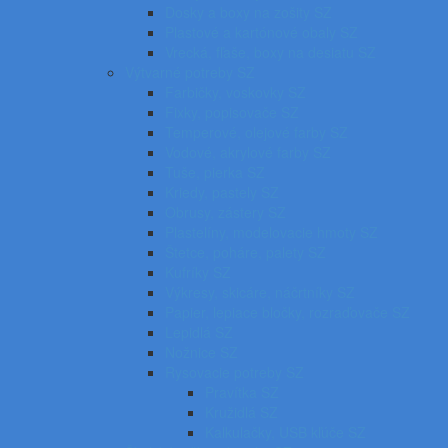
Dosky a boxy na zošity SZ
Plastové a kartónové obaly SZ
Vrecká, fľaše, boxy na desiatu SZ
Výtvarné potreby SZ
Farbičky, voskovky SZ
Fixky, popisovače SZ
Temperové, olejové farby SZ
Vodové, akrylové farby SZ
Tuše, pierka SZ
Kriedy, pastely SZ
Obrusy, zástery SZ
Plastelíny, modelovacie hmoty SZ
Štetce, poháre, palety SZ
Kufríky SZ
Výkresy, skicáre, náčrtníky SZ
Papier, lepiace bločky, rozraďovače SZ
Lepidlá SZ
Nožnice SZ
Rysovacie potreby SZ
Pravítka SZ
Kružidlá SZ
Kalkulačky, USB kľúče SZ