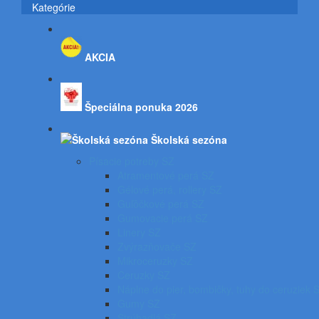
Kategórie
AKCIA
Špeciálna ponuka 2026
Školská sezóna
Písacie potreby SZ
Atramentové perá SZ
Gélové perá, rollery SZ
Guľôčkové perá SZ
Gumovacie perá SZ
Linery SZ
Zvýrazňovače SZ
Mikroceruzky SZ
Ceruzky SZ
Náplne do pier, bombičky, tuhy do ceruziek 
Gumy SZ
Strúhadlá SZ