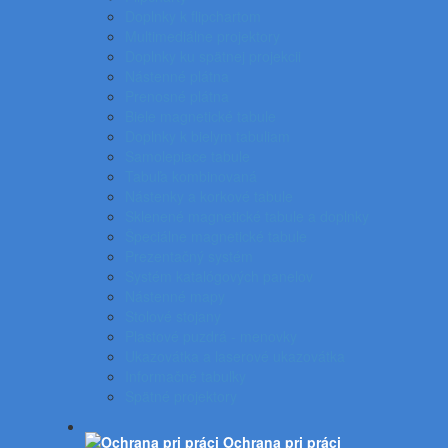
Doplnky k flipchartom
Multimediálne projektory
Doplnky ku spätnej projekcii
Nástenné plátna
Prenosné plátna
Biele magnetické tabule
Doplnky k bielym tabuliam
Samolepiace tabule
Tabuľa kombinovaná
Nástenky a korkové tabule
Sklenené magnetické tabule a doplnky
Špeciálne magnetické tabule
Prezentačný systém
Systém katalógových panelov
Nástenné mapy
Stolové stojany
Plastové puzdrá - menovky
Ukazovátka a laserové ukazovátka
Informačné tabuľky
Spätné projektory
Ochrana pri práci