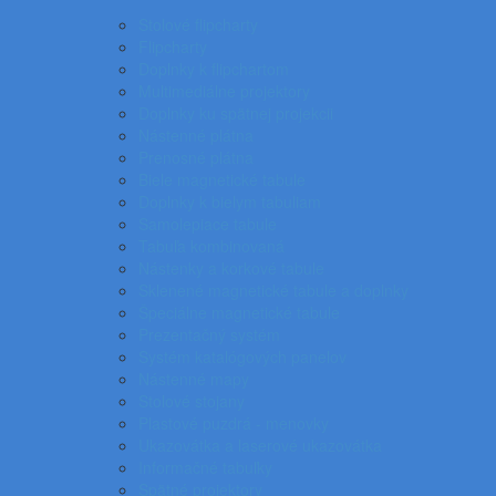
Stolové flipcharty
Flipcharty
Doplnky k flipchartom
Multimediálne projektory
Doplnky ku spätnej projekcii
Nástenné plátna
Prenosné plátna
Biele magnetické tabule
Doplnky k bielym tabuliam
Samolepiace tabule
Tabuľa kombinovaná
Nástenky a korkové tabule
Sklenené magnetické tabule a doplnky
Špeciálne magnetické tabule
Prezentačný systém
Systém katalógových panelov
Nástenné mapy
Stolové stojany
Plastové puzdrá - menovky
Ukazovátka a laserové ukazovátka
Informačné tabuľky
Spätné projektory