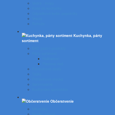
Vedrá - mopy
Koše do kuchynky
Odpadkové koše, popolníky
Vrecia
Rohože
Kuchynka, párty
sortiment
EKO gastro produkty
Párty sortiment
Halloween
Plastový riad
Potravinové obaly
Tašky
Potravinové vrecká
Servírovanie
Kuchynské spotrebiče
Občerstvenie
Minerálky
Nealko nápoje