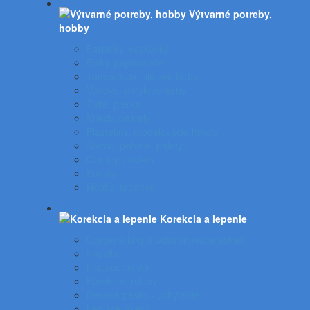
Výtvarné potreby,
hobby
Farbičky, voskovky
Fixky, popisovače
Temperové, olejové farby
Vodové, akrylové farby
Tuše, pierka
Kriedy, pastely
Plastelíny, modelovacie hmoty
Štetce, poháre, palety
Obrusy, zástery
Kufríky
Hobby, kreatíva
Korekcia a lepenie
Opravné laky a odstraňovače etikiet
Lepidlá
Lepiace pásky
Korekčné rollery
Penové pásky - uchytenie
Lepiace rolery