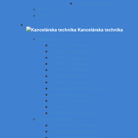
Do písacích strojov
Panasonic
Sharp
Kancelárska technika
Kalkulačky
CASIO - kalkulačky
CANON - kalkulačky
CITIZEN - kalkulačky
COMIX - kalkulačky
EMILE - kalkulačky
TOOR - kalkulačky
SHARP - kalkulačky
Príslušenstvo ku kalkulačkám
Kancelárske váhy
UV tester a eurotester
Etiketovacie kliešte
Predlžovačky a žiarovky
Laminovacie fólie
Laminovacie fólie lesklé
Laminovacie fólie matné
Laminovanie za studena