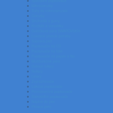
Špeciálne popisovače
Mikroceruzky
Tuhy do mikroceruziek
Ceruzky
Strúhadlá a gumy
Kružidlá a versatilky
Gulôčkové pera SWAROVSKI®
Luxusné písacie potreby
Súprava pier
Popisovače na CD
Popisovače na fólie
Popisovače na papier a flip
Multifunkčné perá
Gélové rollery
Rollery
Linery
Zvýrazňovače
Lakové popisovače
Permanentné popisovače
Stierateľné popisovače
Náplne do pier
Plniace pero