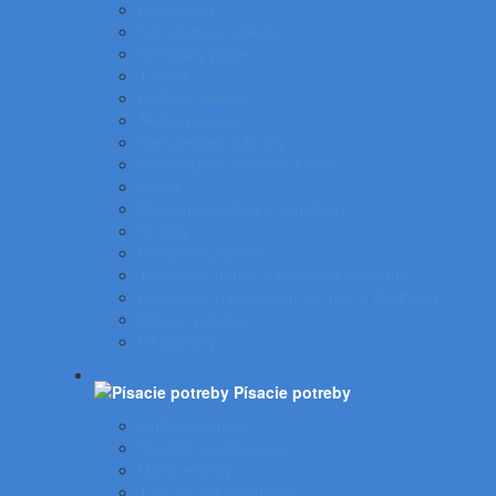
Fotopapier
Samolepiace etikety
Špeciálny papier
Tlačivá
Poštové obálky
Školský papier
Samolepiace záložky
Samolepiace bločky a kocky
Zošity
Poznámkové bloky, karisbloky
Kroniky
Dizajnové papiere
Tabelačný papier a pásky do pokladne
Pauzovací papier, plotrové role a dvojhárky
Baliace potreby
Piktogramy
Písacie potreby
Gulôčkové perá
Špeciálne popisovače
Mikroceruzky
Tuhy do mikroceruziek