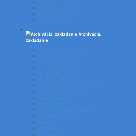
Pečiatky
Pripináčiky a špendlíky
Drobnosti stola
Podložky na stôl
Archivácia,
zakladanie
Archivačné krabice a klip
Indexové značky
Kožené aktovky a kufre
Krúžkové zakladače
Násuvné lišty a obaly
Obaly na zošity
Odkladacie mapy a dosky papier
Odkladacie obaly - krabice
Pákové zakladače
Plastové obaly
Podpisové a katalógove knihy
Pokladničky a skrinky
Portfóliá
Rozraďovače
Rýchloviazače