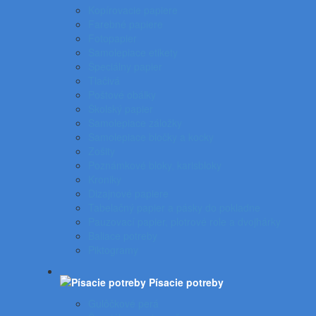
Kopírovacie papiere
Farebné papiere
Fotopapier
Samolepiace etikety
Špeciálny papier
Tlačivá
Poštové obálky
Školský papier
Samolepiace záložky
Samolepiace bločky a kocky
Zošity
Poznámkové bloky, karisbloky
Kroniky
Dizajnové papiere
Tabelačný papier a pásky do pokladne
Pauzovací papier, plotrové role a dvojhárky
Baliace potreby
Piktogramy
Písacie potreby
Gulôčkové perá