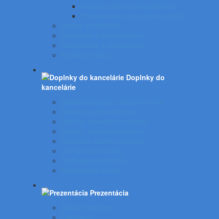
Tepelná väzba a príslušenstvo
Príslušenstvo ku krúžkovej väzbe
Batérie a nabíjačky
Štítkovače a príslušenstvo
Skartovačky a príslušentvo
Kanálová väzba
Doplnky do
kancelárie
Nástenné hodiny, obrazové rámy
Nábytok a príslušenstvo
Rebríky, stupienky, schodíky
Vešiaky, vešiakové stojany
Vysávače, čističky vzduchu
Vozíky, ručné vozíky
Podložky pod stoličku
Kancelárske kreslá
Prezentácia
Stolové flipcharty
Flipcharty