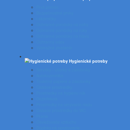
Prvá pomoc
Bezpečnostné prvky
Lekárničky
Ochranné pomôcky na nohy
Ochranné pomôcky na ruky
Ochranné pomôcky na hlavu
Ochranný odev
Výstražné značenie
Hygienické potreby
Servítky - utierky a zásobníky
Autokozmetika
Toaletné papiere a zásobníky
Čistiace prostriedky
Prostriedky na hygienu rúk
Dezinfekcia
Prostriedky na umývanie riadu
Čistiace prostriedky do WC
Pranie
Osviežovače vzduchu
Doplnky na upratovanie