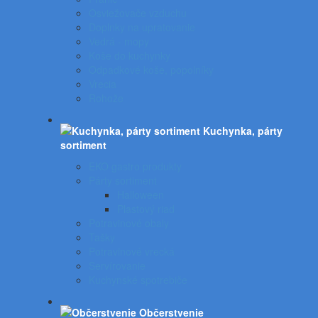
Osviežovače vzduchu
Doplnky na upratovanie
Vedrá - mopy
Koše do kuchynky
Odpadkové koše, popolníky
Vrecia
Rohože
Kuchynka, párty
sortiment
EKO gastro produkty
Párty sortiment
Halloween
Plastový riad
Potravinové obaly
Tašky
Potravinové vrecká
Servírovanie
Kuchynské spotrebiče
Občerstvenie