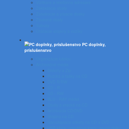
Vizitkáre a telefónne adresáre
Zakladacie obaly
Zatváracie a písacie dosky
Závesné obaly
Tubusy
Otáčacie stojany a vozíky
PC doplnky,
príslušenstvo
Organizácia káblov
Archivačné média
Diskety a Zip
Puzdrá a tašky na CD
DVD R/RW
CD - R
CD - RW
BLU - RAY médiá
Obaly a vrecká na CD
Archivácia CD/DVD
Stojany na CD
Samolepiace etikety na CD a DVD
USB kľúče, pamäťové karty, pevné disky