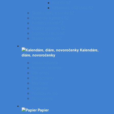
Kružidlá SZ
Kalkulačky, USB kľúče SZ
Školské tašky a batohy SZ
Peračníky a puzdrá SZ
Podložky na stôl SZ
Učebné pomôcky SZ
Doplnky do školy SZ
Školské balíčky SZ
Kalendáre,
diáre, novoročenky
Stolový kalendár
Nástenný kalendár
Diár denný
Diár týždenný
Mini Diáre
Organizér
Podložky na stôl
Novoročenky
Papier