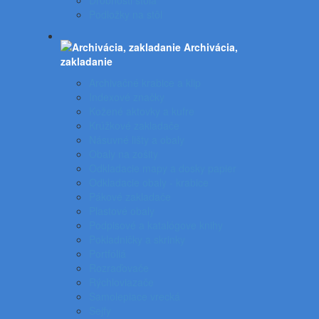
Drobnosti stola
Podložky na stôl
Archivácia,
zakladanie
Archivačné krabice a klip
Indexové značky
Kožené aktovky a kufre
Krúžkové zakladače
Násuvné lišty a obaly
Obaly na zošity
Odkladacie mapy a dosky papier
Odkladacie obaly - krabice
Pákové zakladače
Plastové obaly
Podpisové a katalógove knihy
Pokladničky a skrinky
Portfóliá
Rozraďovače
Rýchloviazače
Samolepiace vrecká
Sejfy