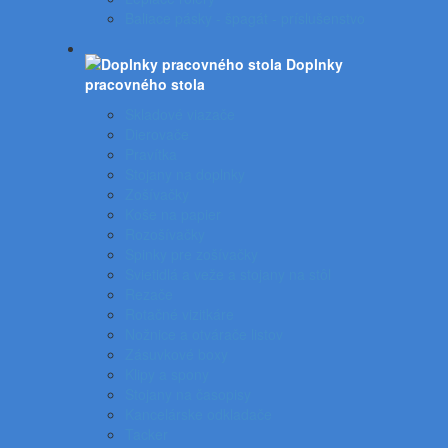
Baliace pásky - špagát - príslušenstvo
Doplnky
pracovného stola
Skladové viazače
Dierovače
Pravítka
Stojany na doplnky
Zošívačky
Koše na papier
Rozošívačky
Spinky pre zošívačky
Svietidlá a veže a stojany na stôl
Rezače
Rotačné vizitkáre
Nožnice a otvárače listov
Zásuvkové boxy
Klipy a spony
Stojany na časopisy
Kancelárske odkladače
Tacker