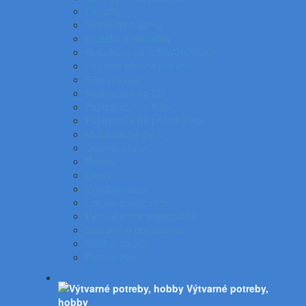
Ceruzky
Strúhadlá a gumy
Kružidlá a versatilky
Gulôčkové pera SWAROVSKI®
Luxusné písacie potreby
Súprava pier
Popisovače na CD
Popisovače na fólie
Popisovače na papier a flip
Multifunkčné perá
Gélové rollery
Rollery
Linery
Zvýrazňovače
Lakové popisovače
Permanentné popisovače
Stierateľné popisovače
Náplne do pier
Plniace pero
Výtvarné potreby,
hobby