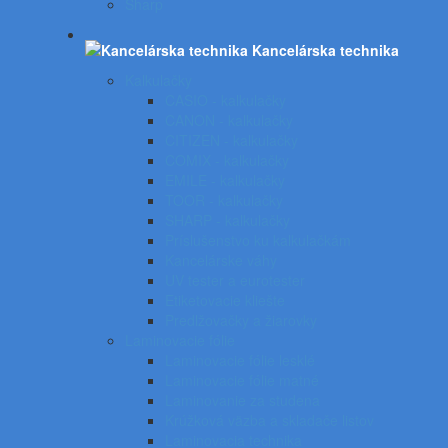
Sharp
Kancelárska technika
Kalkulačky
CASIO - kalkulačky
CANON - kalkulačky
CITIZEN - kalkulačky
COMIX - kalkulačky
EMILE - kalkulačky
TOOR - kalkulačky
SHARP - kalkulačky
Príslušenstvo ku kalkulačkám
Kancelárske váhy
UV tester a eurotester
Etiketovacie kliešte
Predlžovačky a žiarovky
Laminovacie fólie
Laminovacie fólie lesklé
Laminovacie fólie matné
Laminovanie za studena
Krúžková väzba a skladače listov
Laminovacia technika