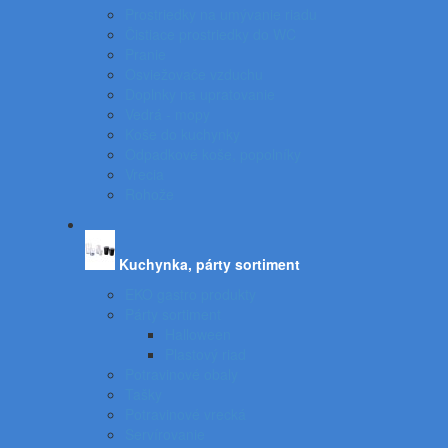
Prostriedky na umývanie riadu
Čistiace prostriedky do WC
Pranie
Osviežovače vzduchu
Doplnky na upratovanie
Vedrá - mopy
Koše do kuchynky
Odpadkové koše, popolníky
Vrecia
Rohože
Kuchynka, párty sortiment
EKO gastro produkty
Párty sortiment
Halloween
Plastový riad
Potravinové obaly
Tašky
Potravinové vrecká
Servírovanie