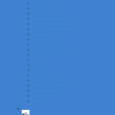
Tuhy do mikroceruziek
Ceruzky
Strúhadlá a gumy
Kružidlá a versatilky
Gulôčkové pera SWAROVSKI®
Luxusné písacie potreby
Súprava pier
Popisovače na CD
Popisovače na fólie
Popisovače na papier a flip
Multifunkčné perá
Gélové rollery
Rollery
Linery
Zvýrazňovače
Lakové popisovače
Permanentné popisovače
Stierateľné popisovače
Náplne do pier
Plniace pero