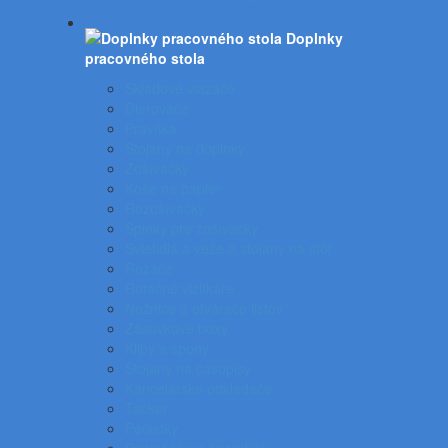
Doplnky
pracovného stola
Skladové viazače
Dierovače
Pravítka
Stojany na doplnky
Zošívačky
Koše na papier
Rozošívačky
Spinky pre zošívačky
Svietidlá a veže a stojany na stôl
Rezače
Rotačné vizitkáre
Nožnice a otvárače listov
Zásuvkové boxy
Klipy a spony
Stojany na časopisy
Kancelárske odkladače
Tacker
Pečiatky