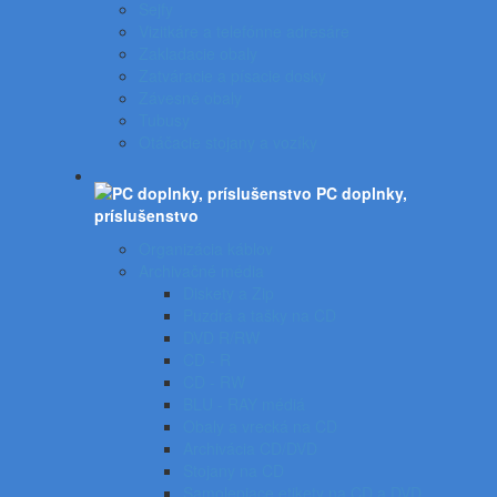
Sejfy
Vizitkáre a telefónne adresáre
Zakladacie obaly
Zatváracie a písacie dosky
Závesné obaly
Tubusy
Otáčacie stojany a vozíky
PC doplnky,
príslušenstvo
Organizácia káblov
Archivačné média
Diskety a Zip
Puzdrá a tašky na CD
DVD R/RW
CD - R
CD - RW
BLU - RAY médiá
Obaly a vrecká na CD
Archivácia CD/DVD
Stojany na CD
Samolepiace etikety na CD a DVD