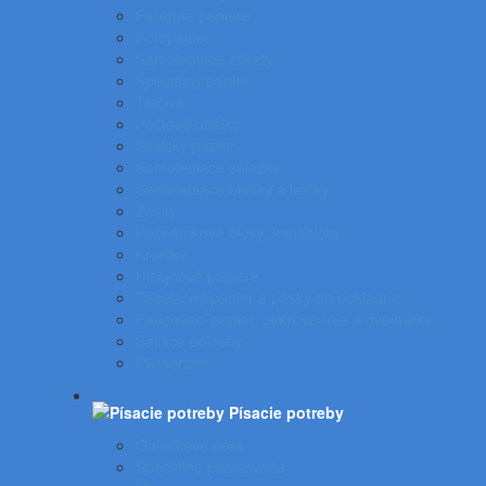
Farebné papiere
Fotopapier
Samolepiace etikety
Špeciálny papier
Tlačivá
Poštové obálky
Školský papier
Samolepiace záložky
Samolepiace bločky a kocky
Zošity
Poznámkové bloky, karisbloky
Kroniky
Dizajnové papiere
Tabelačný papier a pásky do pokladne
Pauzovací papier, plotrové role a dvojhárky
Baliace potreby
Piktogramy
Písacie potreby
Gulôčkové perá
Špeciálne popisovače