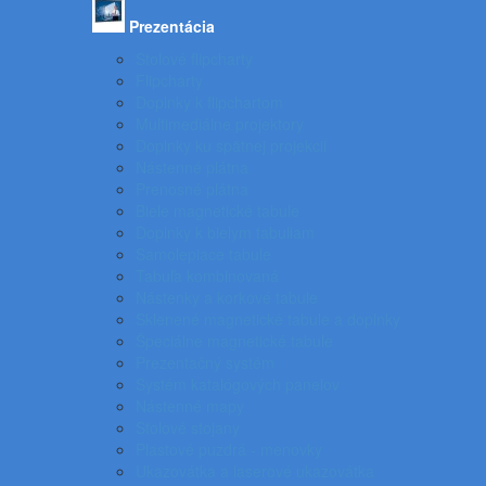
Prezentácia
Stolové flipcharty
Flipcharty
Doplnky k flipchartom
Multimediálne projektory
Doplnky ku spätnej projekcii
Nástenné plátna
Prenosné plátna
Biele magnetické tabule
Doplnky k bielym tabuliam
Samolepiace tabule
Tabuľa kombinovaná
Nástenky a korkové tabule
Sklenené magnetické tabule a doplnky
Špeciálne magnetické tabule
Prezentačný systém
Systém katalógových panelov
Nástenné mapy
Stolové stojany
Plastové puzdrá - menovky
Ukazovátka a laserové ukazovátka