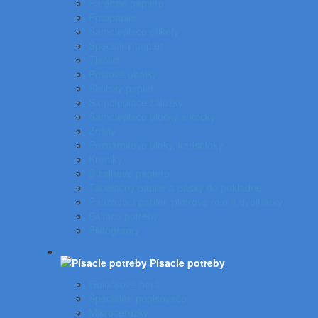
Farebné papiere
Fotopapier
Samolepiace etikety
Špeciálny papier
Tlačivá
Poštové obálky
Školský papier
Samolepiace záložky
Samolepiace bločky a kocky
Zošity
Poznámkové bloky, karisbloky
Kroniky
Dizajnové papiere
Tabelačný papier a pásky do pokladne
Pauzovací papier, plotrové role a dvojhárky
Baliace potreby
Piktogramy
Písacie potreby
Gulôčkové perá
Špeciálne popisovače
Mikroceruzky