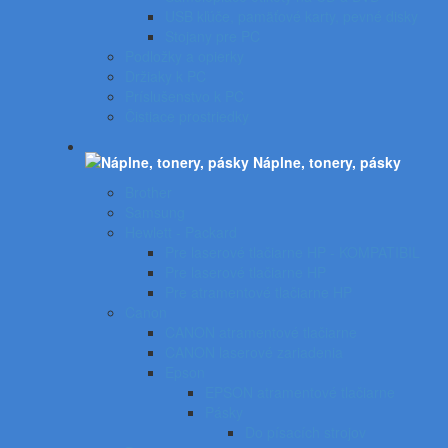
USB kľúče, pamäťové karty, pevné disky
Stojany pre PC
Podložky a opierky
Držiaky k PC
Príslušenstvo k PC
Čistiace prostriedky
Náplne, tonery, pásky
Brother
Samsung
Hewlett - Packard
Pre laserové tlačiarne HP - KOMPATIBIL
Pre laserové tlačiarne HP
Pre atramentové tlačiarne HP
Canon
CANON atramentové tlačiarne
CANON laserové zariadenia
Epson
EPSON atramentové tlačiarne
Pásky
Do písacích strojov