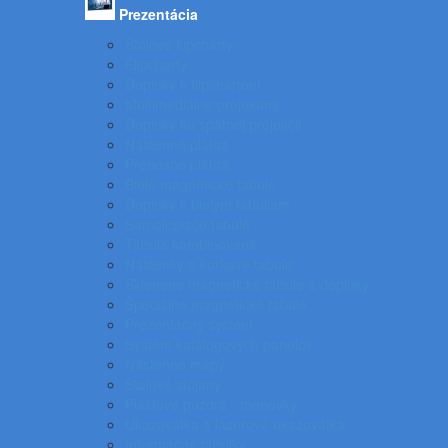
Prezentácia
Stolové flipcharty
Flipcharty
Doplnky k flipchartom
Multimediálne projektory
Doplnky ku spätnej projekcii
Nástenné plátna
Prenosné plátna
Biele magnetické tabule
Doplnky k bielym tabuliam
Samolepiace tabule
Tabuľa kombinovaná
Nástenky a korkové tabule
Sklenené magnetické tabule a doplnky
Špeciálne magnetické tabule
Prezentačný systém
Systém katalógových panelov
Nástenné mapy
Stolové stojany
Plastové puzdrá - menovky
Ukazovátka a laserové ukazovátka
Informačné tabuľky