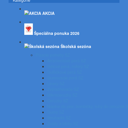
Kategórie
AKCIA
Špeciálna ponuka 2026
Školská sezóna
Písacie potreby SZ
Atramentové perá SZ
Gélové perá, rollery SZ
Guľôčkové perá SZ
Gumovacie perá SZ
Linery SZ
Zvýrazňovače SZ
Mikroceruzky SZ
Ceruzky SZ
Náplne do pier, bombičky, tuhy do ceruziek 
Gumy SZ
Strúhadlá SZ
Zošity a bloky SZ