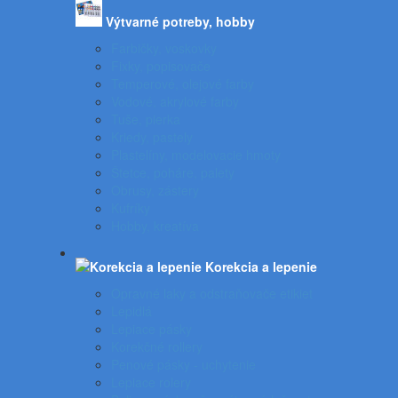
Výtvarné potreby, hobby
Farbičky, voskovky
Fixky, popisovače
Temperové, olejové farby
Vodové, akrylové farby
Tuše, pierka
Kriedy, pastely
Plastelíny, modelovacie hmoty
Štetce, poháre, palety
Obrusy, zástery
Kufríky
Hobby, kreatíva
Korekcia a lepenie
Opravné laky a odstraňovače etikiet
Lepidlá
Lepiace pásky
Korekčné rollery
Penové pásky - uchytenie
Lepiace rolery