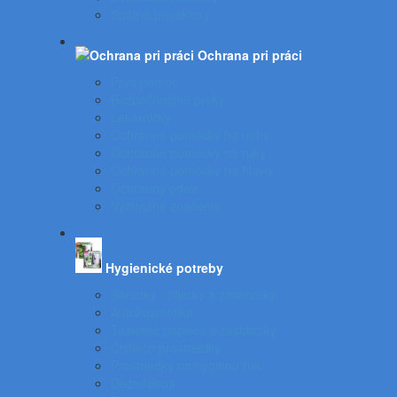
Spätné projektory
Ochrana pri práci
Prvá pomoc
Bezpečnostné prvky
Lekárničky
Ochranné pomôcky na nohy
Ochranné pomôcky na ruky
Ochranné pomôcky na hlavu
Ochranný odev
Výstražné značenie
Hygienické potreby
Servítky - utierky a zásobníky
Autokozmetika
Toaletné papiere a zásobníky
Čistiace prostriedky
Prostriedky na hygienu rúk
Dezinfekcia