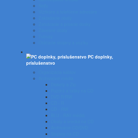
Sejfy
Vizitkáre a telefónne adresáre
Zakladacie obaly
Zatváracie a písacie dosky
Závesné obaly
Tubusy
Otáčacie stojany a vozíky
PC doplnky,
príslušenstvo
Organizácia káblov
Archivačné média
Diskety a Zip
Puzdrá a tašky na CD
DVD R/RW
CD - R
CD - RW
BLU - RAY médiá
Obaly a vrecká na CD
Archivácia CD/DVD
Stojany na CD