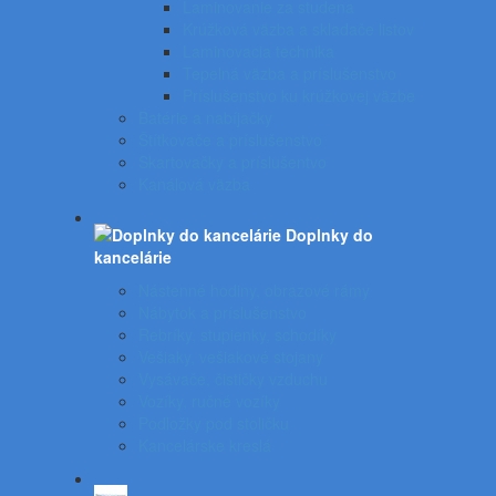
Laminovanie za studena
Krúžková väzba a skladače listov
Laminovacia technika
Tepelná väzba a príslušenstvo
Príslušenstvo ku krúžkovej väzbe
Batérie a nabíjačky
Štítkovače a príslušenstvo
Skartovačky a príslušentvo
Kanálová väzba
Doplnky do
kancelárie
Nástenné hodiny, obrazové rámy
Nábytok a príslušenstvo
Rebríky, stupienky, schodíky
Vešiaky, vešiakové stojany
Vysávače, čističky vzduchu
Vozíky, ručné vozíky
Podložky pod stoličku
Kancelárske kreslá