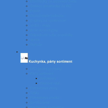
Prostriedky na umývanie riadu
Čistiace prostriedky do WC
Pranie
Osviežovače vzduchu
Doplnky na upratovanie
Vedrá - mopy
Koše do kuchynky
Odpadkové koše, popolníky
Vrecia
Rohože
Kuchynka, párty sortiment
EKO gastro produkty
Párty sortiment
Halloween
Plastový riad
Potravinové obaly
Tašky
Potravinové vrecká
Servírovanie
Kuchynské spotrebiče