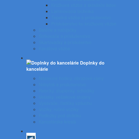
Krúžková väzba a skladače listov
Laminovacia technika
Tepelná väzba a príslušenstvo
Príslušenstvo ku krúžkovej väzbe
Batérie a nabíjačky
Štítkovače a príslušenstvo
Skartovačky a príslušentvo
Kanálová väzba
Doplnky do
kancelárie
Nástenné hodiny, obrazové rámy
Nábytok a príslušenstvo
Rebríky, stupienky, schodíky
Vešiaky, vešiakové stojany
Vysávače, čističky vzduchu
Vozíky, ručné vozíky
Podložky pod stoličku
Kancelárske kreslá