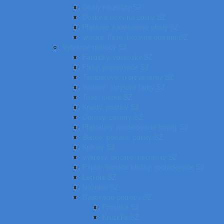
Obaly na zošity SZ
Dosky a boxy na zošity SZ
Plastové a kartónové obaly SZ
Vrecká, fľaše, boxy na desiatu SZ
Výtvarné potreby SZ
Farbičky, voskovky SZ
Fixky, popisovače SZ
Temperové, olejové farby SZ
Vodové, akrylové farby SZ
Tuše, pierka SZ
Kriedy, pastely SZ
Obrusy, zástery SZ
Plastelíny, modelovacie hmoty SZ
Štetce, poháre, palety SZ
Kufríky SZ
Výkresy, skicáre, náčrtníky SZ
Papier, lepiace bločky, rozraďovače SZ
Lepidlá SZ
Nožnice SZ
Rysovacie potreby SZ
Pravítka SZ
Kružidlá SZ