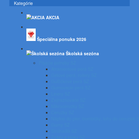
Kategórie
AKCIA
Špeciálna ponuka 2026
Školská sezóna
Písacie potreby SZ
Atramentové perá SZ
Gélové perá, rollery SZ
Guľôčkové perá SZ
Gumovacie perá SZ
Linery SZ
Zvýrazňovače SZ
Mikroceruzky SZ
Ceruzky SZ
Náplne do pier, bombičky, tuhy do ceruziek 
Gumy SZ
Strúhadlá SZ
Zošity a bloky SZ