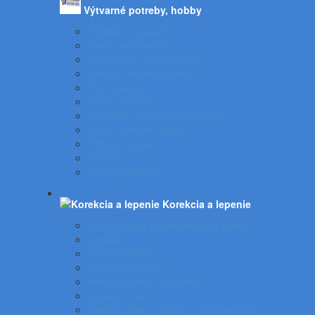
Výtvarné potreby, hobby
Farbičky, voskovky
Fixky, popisovače
Temperové, olejové farby
Vodové, akrylové farby
Tuše, pierka
Kriedy, pastely
Plastelíny, modelovacie hmoty
Štetce, poháre, palety
Obrusy, zástery
Kufríky
Hobby, kreatíva
Korekcia a lepenie
Opravné laky a odstraňovače etikiet
Lepidlá
Lepiace pásky
Korekčné rollery
Penové pásky - uchytenie
Lepiace rolery
Baliace pásky - špagát - príslušenstvo