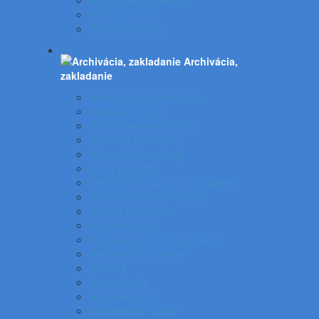
Pripináčiky a špendlíky
Drobnosti stola
Podložky na stôl
Archivácia,
zakladanie
Archivačné krabice a klip
Indexové značky
Kožené aktovky a kufre
Krúžkové zakladače
Násuvné lišty a obaly
Obaly na zošity
Odkladacie mapy a dosky papier
Odkladacie obaly - krabice
Pákové zakladače
Plastové obaly
Podpisové a katalógove knihy
Pokladničky a skrinky
Portfóliá
Rozraďovače
Rýchloviazače
Samolepiace vrecká