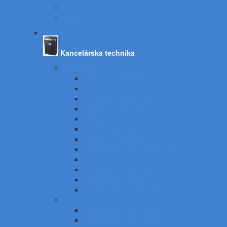
Panasonic
Sharp
Kancelárska technika
Kalkulačky
CASIO - kalkulačky
CANON - kalkulačky
CITIZEN - kalkulačky
COMIX - kalkulačky
EMILE - kalkulačky
TOOR - kalkulačky
SHARP - kalkulačky
Príslušenstvo ku kalkulačkám
Kancelárske váhy
UV tester a eurotester
Etiketovacie kliešte
Predlžovačky a žiarovky
Laminovacie fólie
Laminovacie fólie lesklé
Laminovacie fólie matné