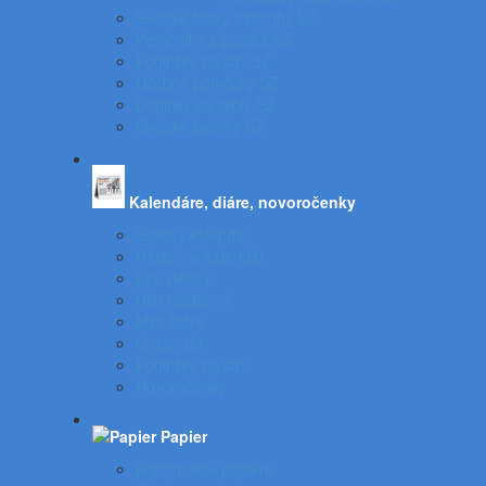
Školské tašky a batohy SZ
Peračníky a puzdrá SZ
Podložky na stôl SZ
Učebné pomôcky SZ
Doplnky do školy SZ
Školské balíčky SZ
Kalendáre, diáre, novoročenky
Stolový kalendár
Nástenný kalendár
Diár denný
Diár týždenný
Mini Diáre
Organizér
Podložky na stôl
Novoročenky
Papier
Kopírovacie papiere