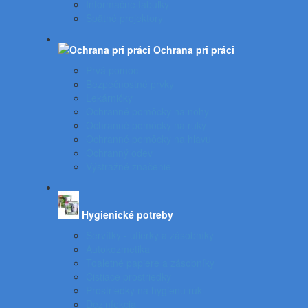
Informačné tabuľky
Spätné projektory
Ochrana pri práci
Prvá pomoc
Bezpečnostné prvky
Lekárničky
Ochranné pomôcky na nohy
Ochranné pomôcky na ruky
Ochranné pomôcky na hlavu
Ochranný odev
Výstražné značenie
Hygienické potreby
Servítky - utierky a zásobníky
Autokozmetika
Toaletné papiere a zásobníky
Čistiace prostriedky
Prostriedky na hygienu rúk
Dezinfekcia