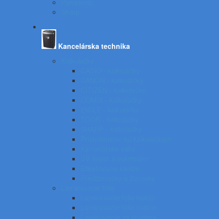
Panasonic
Sharp
Kancelárska technika
Kalkulačky
CASIO - kalkulačky
CANON - kalkulačky
CITIZEN - kalkulačky
COMIX - kalkulačky
EMILE - kalkulačky
TOOR - kalkulačky
SHARP - kalkulačky
Príslušenstvo ku kalkulačkám
Kancelárske váhy
UV tester a eurotester
Etiketovacie kliešte
Predlžovačky a žiarovky
Laminovacie fólie
Laminovacie fólie lesklé
Laminovacie fólie matné
Laminovanie za studena