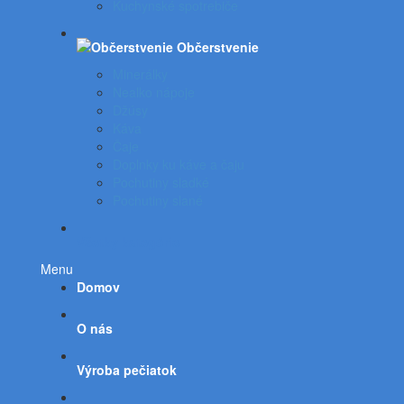
Kuchynské spotrebiče
Občerstvenie
Minerálky
Nealko nápoje
Džúsy
Káva
Čaje
Doplnky ku káve a čaju
Pochutiny sladké
Pochutiny slané
Všetky kategórie
Menu
Domov
O nás
Výroba pečiatok