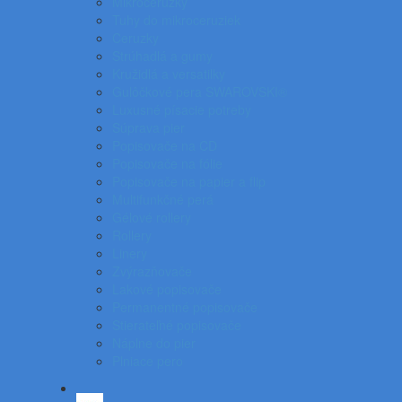
Mikroceruzky
Tuhy do mikroceruziek
Ceruzky
Strúhadlá a gumy
Kružidlá a versatilky
Gulôčkové pera SWAROVSKI®
Luxusné písacie potreby
Súprava pier
Popisovače na CD
Popisovače na fólie
Popisovače na papier a flip
Multifunkčné perá
Gélové rollery
Rollery
Linery
Zvýrazňovače
Lakové popisovače
Permanentné popisovače
Stierateľné popisovače
Náplne do pier
Plniace pero