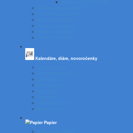
Kalkulačky, USB kľúče SZ
Školské tašky a batohy SZ
Peračníky a puzdrá SZ
Podložky na stôl SZ
Učebné pomôcky SZ
Doplnky do školy SZ
Školské balíčky SZ
Kalendáre, diáre, novoročenky
Stolový kalendár
Nástenný kalendár
Diár denný
Diár týždenný
Mini Diáre
Organizér
Podložky na stôl
Novoročenky
Papier
Kopírovacie papiere