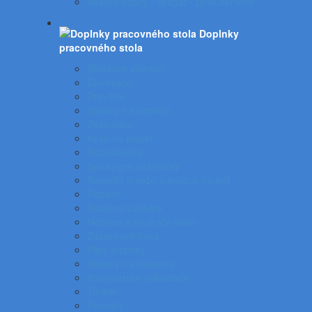
Baliace pásky - špagát - príslušenstvo
Doplnky
pracovného stola
Skladové viazače
Dierovače
Pravítka
Stojany na doplnky
Zošívačky
Koše na papier
Rozošívačky
Spinky pre zošívačky
Svietidlá a veže a stojany na stôl
Rezače
Rotačné vizitkáre
Nožnice a otvárače listov
Zásuvkové boxy
Klipy a spony
Stojany na časopisy
Kancelárske odkladače
Tacker
Pečiatky