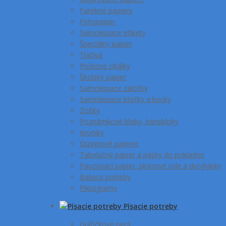
Farebné papiere
Fotopapier
Samolepiace etikety
Špeciálny papier
Tlačivá
Poštové obálky
Školský papier
Samolepiace záložky
Samolepiace bločky a kocky
Zošity
Poznámkové bloky, karisbloky
Kroniky
Dizajnové papiere
Tabelačný papier a pásky do pokladne
Pauzovací papier, plotrové role a dvojhárky
Baliace potreby
Piktogramy
Písacie potreby
Gulôčkové perá