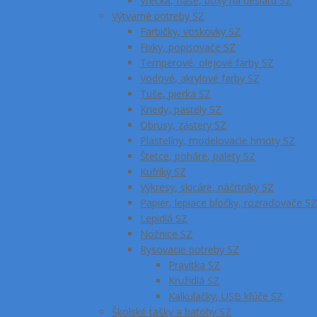
Vrecká, fľaše, boxy na desiatu SZ
Výtvarné potreby SZ
Farbičky, voskovky SZ
Fixky, popisovače SZ
Temperové, olejové farby SZ
Vodové, akrylové farby SZ
Tuše, pierka SZ
Kriedy, pastely SZ
Obrusy, zástery SZ
Plastelíny, modelovacie hmoty SZ
Štetce, poháre, palety SZ
Kufríky SZ
Výkresy, skicáre, náčrtníky SZ
Papier, lepiace bločky, rozraďovače S
Lepidlá SZ
Nožnice SZ
Rysovacie potreby SZ
Pravítka SZ
Kružidlá SZ
Kalkulačky, USB kľúče SZ
Školské tašky a batohy SZ