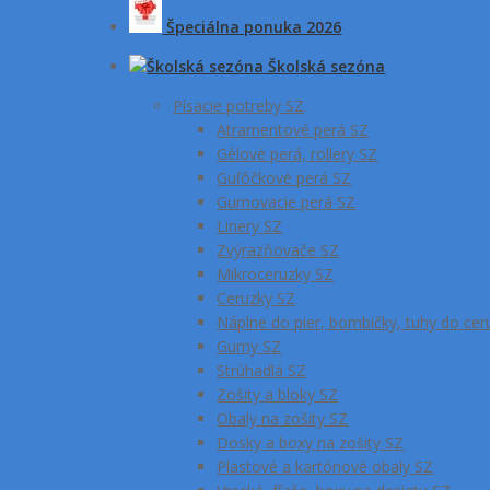
Špeciálna ponuka 2026
Školská sezóna
Písacie potreby SZ
Atramentové perá SZ
Gélové perá, rollery SZ
Guľôčkové perá SZ
Gumovacie perá SZ
Linery SZ
Zvýrazňovače SZ
Mikroceruzky SZ
Ceruzky SZ
Náplne do pier, bombičky, tuhy do cer
Gumy SZ
Strúhadlá SZ
Zošity a bloky SZ
Obaly na zošity SZ
Dosky a boxy na zošity SZ
Plastové a kartónové obaly SZ