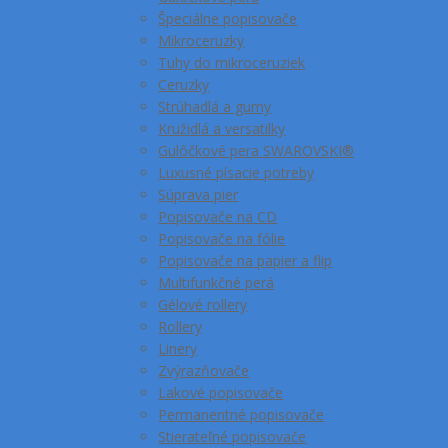
Špeciálne popisovače
Mikroceruzky
Tuhy do mikroceruziek
Ceruzky
Strúhadlá a gumy
Kružidlá a versatilky
Gulôčkové pera SWAROVSKI®
Luxusné písacie potreby
Súprava pier
Popisovače na CD
Popisovače na fólie
Popisovače na papier a flip
Multifunkčné perá
Gélové rollery
Rollery
Linery
Zvýrazňovače
Lakové popisovače
Permanentné popisovače
Stierateľné popisovače