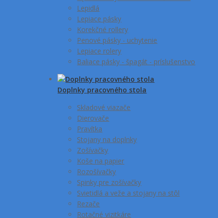
Lepidlá
Lepiace pásky
Korekčné rollery
Penové pásky - uchytenie
Lepiace rolery
Baliace pásky - špagát - príslušenstvo
Doplnky pracovného stola
Skladové viazače
Dierovače
Pravítka
Stojany na doplnky
Zošívačky
Koše na papier
Rozošívačky
Spinky pre zošívačky
Svietidlá a veže a stojany na stôl
Rezače
Rotačné vizitkáre