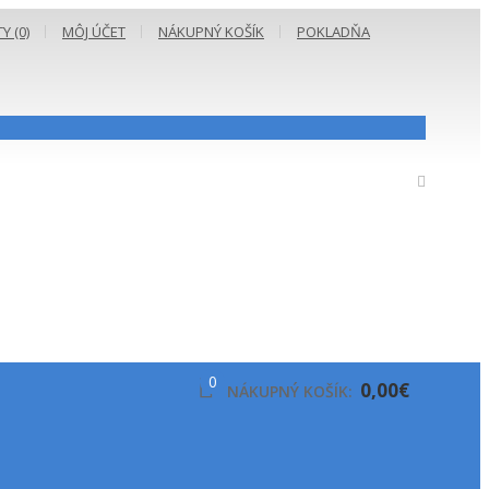
 (0)
MÔJ ÚČET
NÁKUPNÝ KOŠÍK
POKLADŇA
0
0,00€
NÁKUPNÝ KOŠÍK: