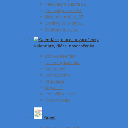
Peračníky a puzdrá SZ
Podložky na stôl SZ
Učebné pomôcky SZ
Doplnky do školy SZ
Školské balíčky SZ
Kalendáre, diáre, novoročenky
Stolový kalendár
Nástenný kalendár
Diár denný
Diár týždenný
Mini Diáre
Organizér
Podložky na stôl
Novoročenky
Papier
Kopírovacie papiere