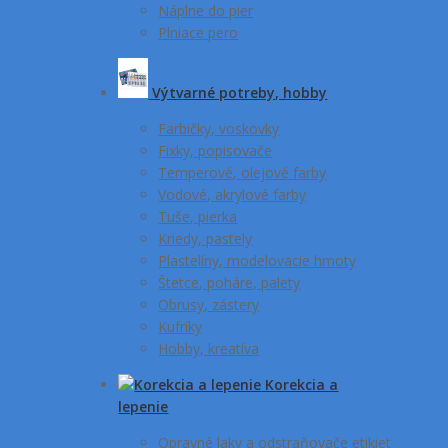
Náplne do pier
Plniace pero
Výtvarné potreby, hobby
Farbičky, voskovky
Fixky, popisovače
Temperové, olejové farby
Vodové, akrylové farby
Tuše, pierka
Kriedy, pastely
Plastelíny, modelovacie hmoty
Štetce, poháre, palety
Obrusy, zástery
Kufríky
Hobby, kreatíva
Korekcia a
lepenie
Opravné laky a odstraňovače etikiet