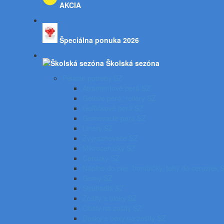
AKCIA
Špeciálna ponuka 2026
Školská sezóna
Písacie potreby SZ
Atramentové perá SZ
Gélové perá, rollery SZ
Guľôčkové perá SZ
Gumovacie perá SZ
Linery SZ
Zvýrazňovače SZ
Mikroceruzky SZ
Ceruzky SZ
Náplne do pier, bombičky, tuhy do ceruziek 
Gumy SZ
Strúhadlá SZ
Zošity a bloky SZ
Obaly na zošity SZ
Dosky a boxy na zošity SZ