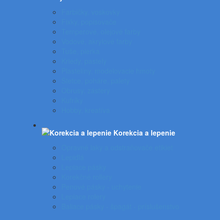
Farbičky, voskovky
Fixky, popisovače
Temperové, olejové farby
Vodové, akrylové farby
Tuše, pierka
Kriedy, pastely
Plastelíny, modelovacie hmoty
Štetce, poháre, palety
Obrusy, zástery
Kufríky
Hobby, kreatíva
Korekcia a lepenie
Opravné laky a odstraňovače etikiet
Lepidlá
Lepiace pásky
Korekčné rollery
Penové pásky - uchytenie
Lepiace rolery
Baliace pásky - špagát - príslušenstvo