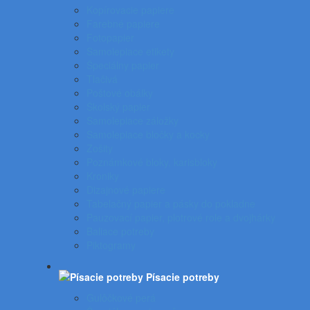
Kopírovacie papiere
Farebné papiere
Fotopapier
Samolepiace etikety
Špeciálny papier
Tlačivá
Poštové obálky
Školský papier
Samolepiace záložky
Samolepiace bločky a kocky
Zošity
Poznámkové bloky, karisbloky
Kroniky
Dizajnové papiere
Tabelačný papier a pásky do pokladne
Pauzovací papier, plotrové role a dvojhárky
Baliace potreby
Piktogramy
Písacie potreby
Gulôčkové perá