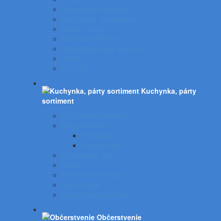
Osviežovače vzduchu
Doplnky na upratovanie
Vedrá - mopy
Koše do kuchynky
Odpadkové koše, popolníky
Vrecia
Rohože
Kuchynka, párty
sortiment
EKO gastro produkty
Párty sortiment
Halloween
Plastový riad
Potravinové obaly
Tašky
Potravinové vrecká
Servírovanie
Kuchynské spotrebiče
Občerstvenie