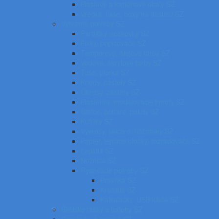
Plastové a kartónové obaly SZ
Vrecká, fľaše, boxy na desiatu SZ
Výtvarné potreby SZ
Farbičky, voskovky SZ
Fixky, popisovače SZ
Temperové, olejové farby SZ
Vodové, akrylové farby SZ
Tuše, pierka SZ
Kriedy, pastely SZ
Obrusy, zástery SZ
Plastelíny, modelovacie hmoty SZ
Štetce, poháre, palety SZ
Kufríky SZ
Výkresy, skicáre, náčrtníky SZ
Papier, lepiace bločky, rozraďovače SZ
Lepidlá SZ
Nožnice SZ
Rysovacie potreby SZ
Pravítka SZ
Kružidlá SZ
Kalkulačky, USB kľúče SZ
Školské tašky a batohy SZ