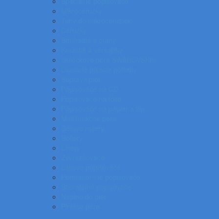
Špeciálne popisovače
Mikroceruzky
Tuhy do mikroceruziek
Ceruzky
Strúhadlá a gumy
Kružidlá a versatilky
Gulôčkové pera SWAROVSKI®
Luxusné písacie potreby
Súprava pier
Popisovače na CD
Popisovače na fólie
Popisovače na papier a flip
Multifunkčné perá
Gélové rollery
Rollery
Linery
Zvýrazňovače
Lakové popisovače
Permanentné popisovače
Stierateľné popisovače
Náplne do pier
Plniace pero