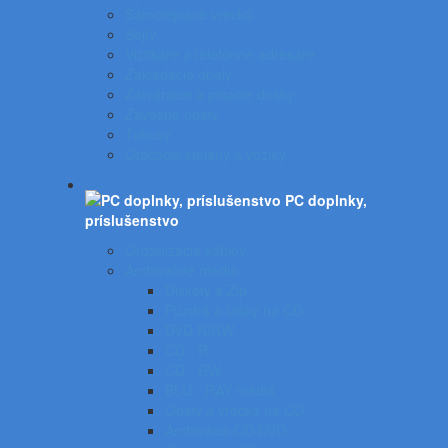
Samolepiace vrecká
Sejfy
Vizitkáre a telefónne adresáre
Zakladacie obaly
Zatváracie a písacie dosky
Závesné obaly
Tubusy
Otáčacie stojany a vozíky
PC doplnky,
príslušenstvo
Organizácia káblov
Archivačné média
Diskety a Zip
Puzdrá a tašky na CD
DVD R/RW
CD - R
CD - RW
BLU - RAY médiá
Obaly a vrecká na CD
Archivácia CD/DVD