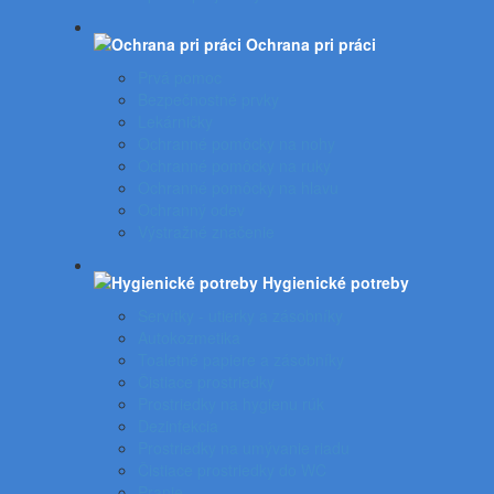
Ochrana pri práci
Prvá pomoc
Bezpečnostné prvky
Lekárničky
Ochranné pomôcky na nohy
Ochranné pomôcky na ruky
Ochranné pomôcky na hlavu
Ochranný odev
Výstražné značenie
Hygienické potreby
Servítky - utierky a zásobníky
Autokozmetika
Toaletné papiere a zásobníky
Čistiace prostriedky
Prostriedky na hygienu rúk
Dezinfekcia
Prostriedky na umývanie riadu
Čistiace prostriedky do WC
Pranie