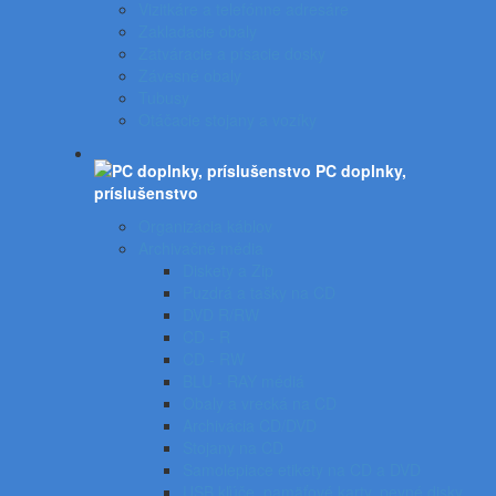
Vizitkáre a telefónne adresáre
Zakladacie obaly
Zatváracie a písacie dosky
Závesné obaly
Tubusy
Otáčacie stojany a vozíky
PC doplnky,
príslušenstvo
Organizácia káblov
Archivačné média
Diskety a Zip
Puzdrá a tašky na CD
DVD R/RW
CD - R
CD - RW
BLU - RAY médiá
Obaly a vrecká na CD
Archivácia CD/DVD
Stojany na CD
Samolepiace etikety na CD a DVD
USB kľúče, pamäťové karty, pevné disky