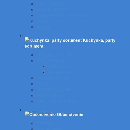
Vedrá - mopy
Koše do kuchynky
Odpadkové koše, popolníky
Vrecia
Rohože
Kuchynka, párty
sortiment
EKO gastro produkty
Párty sortiment
Halloween
Plastový riad
Potravinové obaly
Tašky
Potravinové vrecká
Servírovanie
Kuchynské spotrebiče
Občerstvenie
Minerálky
Nealko nápoje