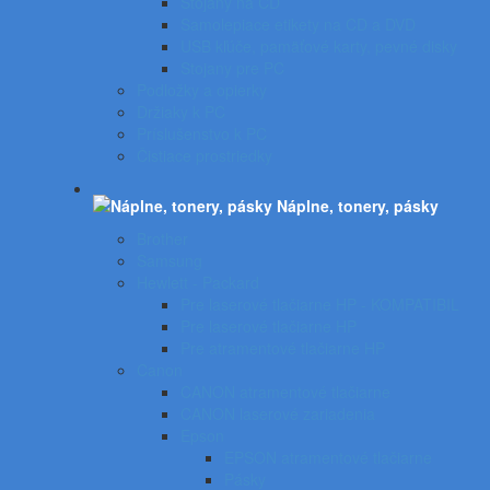
Stojany na CD
Samolepiace etikety na CD a DVD
USB kľúče, pamäťové karty, pevné disky
Stojany pre PC
Podložky a opierky
Držiaky k PC
Príslušenstvo k PC
Čistiace prostriedky
Náplne, tonery, pásky
Brother
Samsung
Hewlett - Packard
Pre laserové tlačiarne HP - KOMPATIBIL
Pre laserové tlačiarne HP
Pre atramentové tlačiarne HP
Canon
CANON atramentové tlačiarne
CANON laserové zariadenia
Epson
EPSON atramentové tlačiarne
Pásky