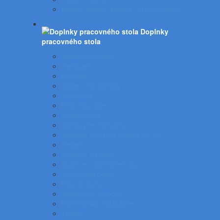
Baliace pásky - špagát - príslušenstvo
Doplnky
pracovného stola
Skladové viazače
Dierovače
Pravítka
Stojany na doplnky
Zošívačky
Koše na papier
Rozošívačky
Spinky pre zošívačky
Svietidlá a veže a stojany na stôl
Rezače
Rotačné vizitkáre
Nožnice a otvárače listov
Zásuvkové boxy
Klipy a spony
Stojany na časopisy
Kancelárske odkladače
Tacker