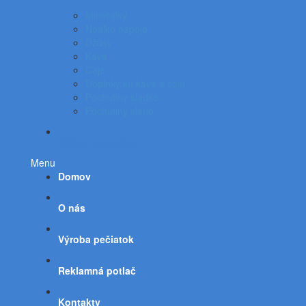
Minerálky
Nealko nápoje
Džúsy
Káva
Čaje
Doplnky ku káve a čaju
Pochutiny sladké
Pochutiny slané
Všetky kategórie
Menu
Domov
O nás
Výroba pečiatok
Reklamná potlač
Kontakty