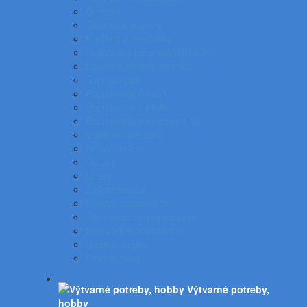
Ceruzky
Strúhadlá a gumy
Kružidlá a versatilky
Gulôčkové pera SWAROVSKI®
Luxusné písacie potreby
Súprava pier
Popisovače na CD
Popisovače na fólie
Popisovače na papier a flip
Multifunkčné perá
Gélové rollery
Rollery
Linery
Zvýrazňovače
Lakové popisovače
Permanentné popisovače
Stierateľné popisovače
Náplne do pier
Plniace pero
Výtvarné potreby,
hobby