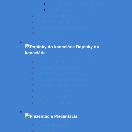
Tepelná väzba a príslušenstvo
Príslušenstvo ku krúžkovej väzbe
Batérie a nabíjačky
Štítkovače a príslušenstvo
Skartovačky a príslušentvo
Kanálová väzba
Doplnky do
kancelárie
Nástenné hodiny, obrazové rámy
Nábytok a príslušenstvo
Rebríky, stupienky, schodíky
Vešiaky, vešiakové stojany
Vysávače, čističky vzduchu
Vozíky, ručné vozíky
Podložky pod stoličku
Kancelárske kreslá
Prezentácia
Stolové flipcharty
Flipcharty