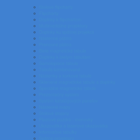
Stolové flipcharty
Flipcharty
Doplnky k flipchartom
Multimediálne projektory
Doplnky ku spätnej projekcii
Nástenné plátna
Prenosné plátna
Biele magnetické tabule
Doplnky k bielym tabuliam
Samolepiace tabule
Tabuľa kombinovaná
Nástenky a korkové tabule
Sklenené magnetické tabule a doplnky
Špeciálne magnetické tabule
Prezentačný systém
Systém katalógových panelov
Nástenné mapy
Stolové stojany
Plastové puzdrá - menovky
Ukazovátka a laserové ukazovátka
Informačné tabuľky
Spätné projektory