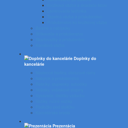
Krúžková väzba a skladače listov
Laminovacia technika
Tepelná väzba a príslušenstvo
Príslušenstvo ku krúžkovej väzbe
Batérie a nabíjačky
Štítkovače a príslušenstvo
Skartovačky a príslušentvo
Kanálová väzba
Doplnky do
kancelárie
Nástenné hodiny, obrazové rámy
Nábytok a príslušenstvo
Rebríky, stupienky, schodíky
Vešiaky, vešiakové stojany
Vysávače, čističky vzduchu
Vozíky, ručné vozíky
Podložky pod stoličku
Kancelárske kreslá
Prezentácia