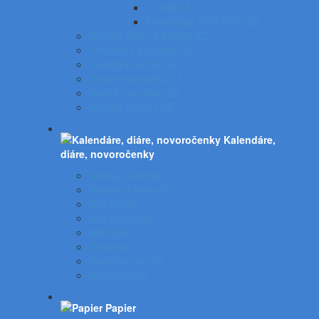
Kružidlá SZ
Kalkulačky, USB kľúče SZ
Školské tašky a batohy SZ
Peračníky a puzdrá SZ
Podložky na stôl SZ
Učebné pomôcky SZ
Doplnky do školy SZ
Školské balíčky SZ
Kalendáre,
diáre, novoročenky
Stolový kalendár
Nástenný kalendár
Diár denný
Diár týždenný
Mini Diáre
Organizér
Podložky na stôl
Novoročenky
Papier