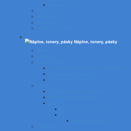
Stojany pre PC
Podložky a opierky
Držiaky k PC
Príslušenstvo k PC
Čistiace prostriedky
Náplne, tonery, pásky
Brother
Samsung
Hewlett - Packard
Pre laserové tlačiarne HP - KOMPATIBIL
Pre laserové tlačiarne HP
Pre atramentové tlačiarne HP
Canon
CANON atramentové tlačiarne
CANON laserové zariadenia
Epson
EPSON atramentové tlačiarne
Pásky
Do písacích strojov
Panasonic