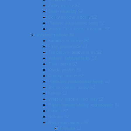
Zošity a bloky SZ
Obaly na zošity SZ
Dosky a boxy na zošity SZ
Plastové a kartónové obaly SZ
Vrecká, fľaše, boxy na desiatu SZ
Výtvarné potreby SZ
Farbičky, voskovky SZ
Fixky, popisovače SZ
Temperové, olejové farby SZ
Vodové, akrylové farby SZ
Tuše, pierka SZ
Kriedy, pastely SZ
Obrusy, zástery SZ
Plastelíny, modelovacie hmoty SZ
Štetce, poháre, palety SZ
Kufríky SZ
Výkresy, skicáre, náčrtníky SZ
Papier, lepiace bločky, rozraďovače SZ
Lepidlá SZ
Nožnice SZ
Rysovacie potreby SZ
Pravítka SZ