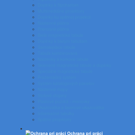
Doplnky k flipchartom
Multimediálne projektory
Doplnky ku spätnej projekcii
Nástenné plátna
Prenosné plátna
Biele magnetické tabule
Doplnky k bielym tabuliam
Samolepiace tabule
Tabuľa kombinovaná
Nástenky a korkové tabule
Sklenené magnetické tabule a doplnky
Špeciálne magnetické tabule
Prezentačný systém
Systém katalógových panelov
Nástenné mapy
Stolové stojany
Plastové puzdrá - menovky
Ukazovátka a laserové ukazovátka
Informačné tabuľky
Spätné projektory
Ochrana pri práci