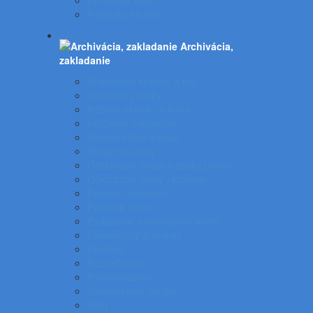
Drobnosti stola
Podložky na stôl
Archivácia,
zakladanie
Archivačné krabice a klip
Indexové značky
Kožené aktovky a kufre
Krúžkové zakladače
Násuvné lišty a obaly
Obaly na zošity
Odkladacie mapy a dosky papier
Odkladacie obaly - krabice
Pákové zakladače
Plastové obaly
Podpisové a katalógove knihy
Pokladničky a skrinky
Portfóliá
Rozraďovače
Rýchloviazače
Samolepiace vrecká
Sejfy