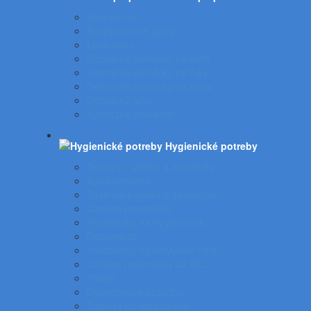
Prvá pomoc
Bezpečnostné prvky
Lekárničky
Ochranné pomôcky na nohy
Ochranné pomôcky na ruky
Ochranné pomôcky na hlavu
Ochranný odev
Výstražné značenie
Hygienické potreby
Servítky - utierky a zásobníky
Autokozmetika
Toaletné papiere a zásobníky
Čistiace prostriedky
Prostriedky na hygienu rúk
Dezinfekcia
Prostriedky na umývanie riadu
Čistiace prostriedky do WC
Pranie
Osviežovače vzduchu
Doplnky na upratovanie