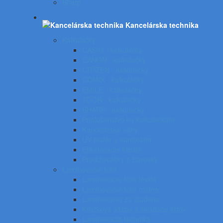
Sharp
Kancelárska technika
Kalkulačky
CASIO - kalkulačky
CANON - kalkulačky
CITIZEN - kalkulačky
COMIX - kalkulačky
EMILE - kalkulačky
TOOR - kalkulačky
SHARP - kalkulačky
Príslušenstvo ku kalkulačkám
Kancelárske váhy
UV tester a eurotester
Etiketovacie kliešte
Predlžovačky a žiarovky
Laminovacie fólie
Laminovacie fólie lesklé
Laminovacie fólie matné
Laminovanie za studena
Krúžková väzba a skladače listov
Laminovacia technika