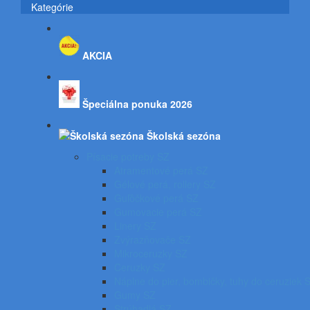
Kategórie
AKCIA
Špeciálna ponuka 2026
Školská sezóna
Písacie potreby SZ
Atramentové perá SZ
Gélové perá, rollery SZ
Guľôčkové perá SZ
Gumovacie perá SZ
Linery SZ
Zvýrazňovače SZ
Mikroceruzky SZ
Ceruzky SZ
Náplne do pier, bombičky, tuhy do ceruziek 
Gumy SZ
Strúhadlá SZ