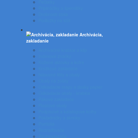
Pečiatky
Pripináčiky a špendlíky
Drobnosti stola
Podložky na stôl
Archivácia,
zakladanie
Archivačné krabice a klip
Indexové značky
Kožené aktovky a kufre
Krúžkové zakladače
Násuvné lišty a obaly
Obaly na zošity
Odkladacie mapy a dosky papier
Odkladacie obaly - krabice
Pákové zakladače
Plastové obaly
Podpisové a katalógove knihy
Pokladničky a skrinky
Portfóliá
Rozraďovače
Rýchloviazače