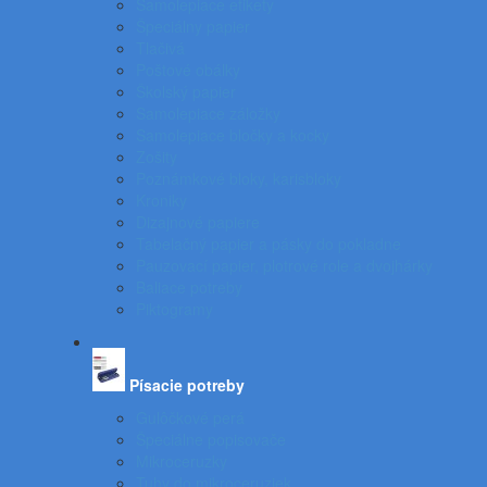
Samolepiace etikety
Špeciálny papier
Tlačivá
Poštové obálky
Školský papier
Samolepiace záložky
Samolepiace bločky a kocky
Zošity
Poznámkové bloky, karisbloky
Kroniky
Dizajnové papiere
Tabelačný papier a pásky do pokladne
Pauzovací papier, plotrové role a dvojhárky
Baliace potreby
Piktogramy
Písacie potreby
Gulôčkové perá
Špeciálne popisovače
Mikroceruzky
Tuhy do mikroceruziek