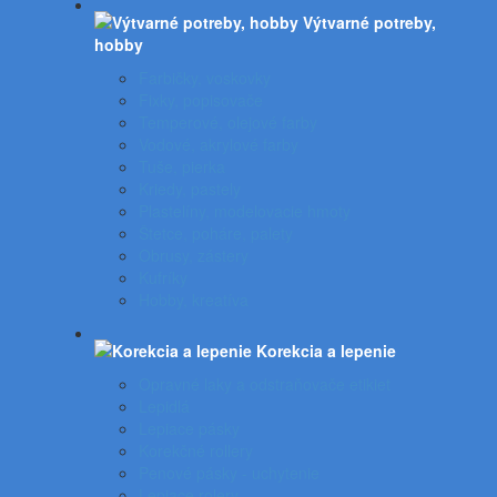
Výtvarné potreby,
hobby
Farbičky, voskovky
Fixky, popisovače
Temperové, olejové farby
Vodové, akrylové farby
Tuše, pierka
Kriedy, pastely
Plastelíny, modelovacie hmoty
Štetce, poháre, palety
Obrusy, zástery
Kufríky
Hobby, kreatíva
Korekcia a lepenie
Opravné laky a odstraňovače etikiet
Lepidlá
Lepiace pásky
Korekčné rollery
Penové pásky - uchytenie
Lepiace rolery