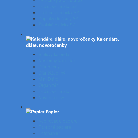
Peračníky a puzdrá SZ
Podložky na stôl SZ
Učebné pomôcky SZ
Doplnky do školy SZ
Školské balíčky SZ
Kalendáre,
diáre, novoročenky
Stolový kalendár
Nástenný kalendár
Diár denný
Diár týždenný
Mini Diáre
Organizér
Podložky na stôl
Novoročenky
Papier
Kopírovacie papiere
Farebné papiere
Fotopapier