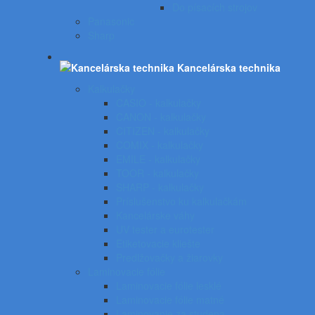
Do písacích strojov
Panasonic
Sharp
Kancelárska technika
Kalkulačky
CASIO - kalkulačky
CANON - kalkulačky
CITIZEN - kalkulačky
COMIX - kalkulačky
EMILE - kalkulačky
TOOR - kalkulačky
SHARP - kalkulačky
Príslušenstvo ku kalkulačkám
Kancelárske váhy
UV tester a eurotester
Etiketovacie kliešte
Predlžovačky a žiarovky
Laminovacie fólie
Laminovacie fólie lesklé
Laminovacie fólie matné
Laminovanie za studena