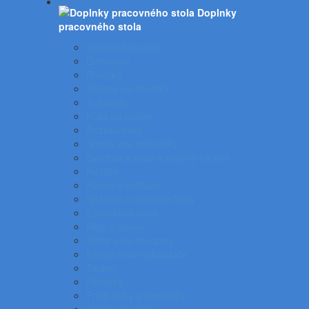
Doplnky
pracovného stola
Skladové viazače
Dierovače
Pravítka
Stojany na doplnky
Zošívačky
Koše na papier
Rozošívačky
Spinky pre zošívačky
Svietidlá a veže a stojany na stôl
Rezače
Rotačné vizitkáre
Nožnice a otvárače listov
Zásuvkové boxy
Klipy a spony
Stojany na časopisy
Kancelárske odkladače
Tacker
Pečiatky
Pripináčiky a špendlíky