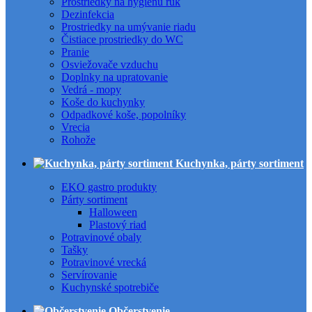
Prostriedky na hygienu rúk
Dezinfekcia
Prostriedky na umývanie riadu
Čistiace prostriedky do WC
Pranie
Osviežovače vzduchu
Doplnky na upratovanie
Vedrá - mopy
Koše do kuchynky
Odpadkové koše, popolníky
Vrecia
Rohože
Kuchynka, párty sortiment
EKO gastro produkty
Párty sortiment
Halloween
Plastový riad
Potravinové obaly
Tašky
Potravinové vrecká
Servírovanie
Kuchynské spotrebiče
Občerstvenie