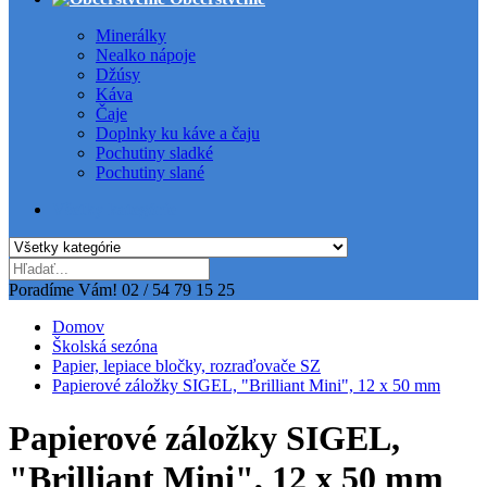
Minerálky
Nealko nápoje
Džúsy
Káva
Čaje
Doplnky ku káve a čaju
Pochutiny sladké
Pochutiny slané
Všetky kategórie
Poradíme Vám!
02 / 54 79 15 25
Domov
Školská sezóna
Papier, lepiace bločky, rozraďovače SZ
Papierové záložky SIGEL, "Brilliant Mini", 12 x 50 mm
Papierové záložky SIGEL,
"Brilliant Mini", 12 x 50 mm