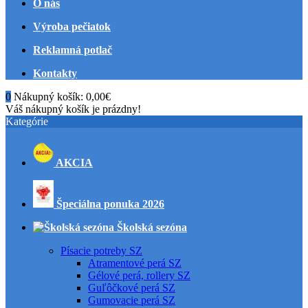
O nás
Výroba pečiatok
Reklamná potlač
Kontakty
0
Nákupný košík:
0,00€
Váš nákupný košík je prázdny!
Kategórie
AKCIA
Špeciálna ponuka 2026
Školská sezóna
Písacie potreby SZ
Atramentové perá SZ
Gélové perá, rollery SZ
Guľôčkové perá SZ
Gumovacie perá SZ