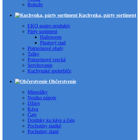
Rohože
Kuchynka, párty sortiment
EKO gastro produkty
Párty sortiment
Halloween
Plastový riad
Potravinové obaly
Tašky
Potravinové vrecká
Servírovanie
Kuchynské spotrebiče
Občerstvenie
Minerálky
Nealko nápoje
Džúsy
Káva
Čaje
Doplnky ku káve a čaju
Pochutiny sladké
Pochutiny slané