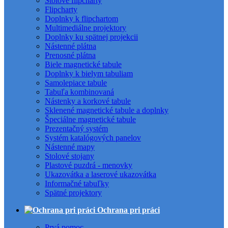
Stolové flipcharty
Flipcharty
Doplnky k flipchartom
Multimediálne projektory
Doplnky ku spätnej projekcii
Nástenné plátna
Prenosné plátna
Biele magnetické tabule
Doplnky k bielym tabuliam
Samolepiace tabule
Tabuľa kombinovaná
Nástenky a korkové tabule
Sklenené magnetické tabule a doplnky
Špeciálne magnetické tabule
Prezentačný systém
Systém katalógových panelov
Nástenné mapy
Stolové stojany
Plastové puzdrá - menovky
Ukazovátka a laserové ukazovátka
Informačné tabuľky
Spätné projektory
Ochrana pri práci
Prvá pomoc