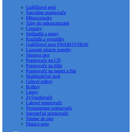
Gulôčkové perá
Špeciálne popisovače
Mikroceruzky
Tuhy do mikroceruziek
Ceruzky
Strúhadlá a gumy
Kružidlá a versatilky
Gulôčkové pera SWAROVSKI®
Luxusné písacie potreby
Súprava pier
Popisovače na CD
Popisovače na fólie
Popisovače na papier a flip
Multifunkčné perá
Gélové rollery
Rollery
Linery
Zvýrazňovače
Lakové popisovače
Permanentné popisovače
Stierateľné popisovače
Náplne do pier
Plniace pero