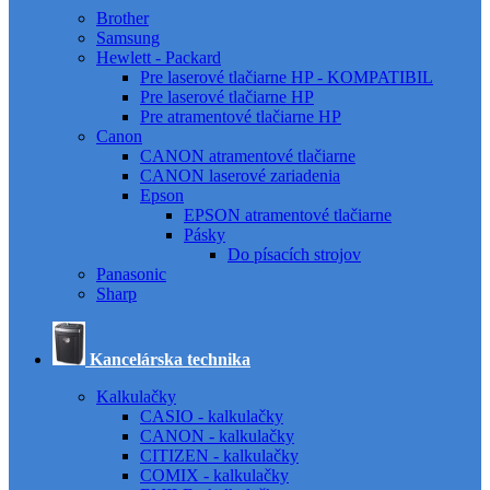
Brother
Samsung
Hewlett - Packard
Pre laserové tlačiarne HP - KOMPATIBIL
Pre laserové tlačiarne HP
Pre atramentové tlačiarne HP
Canon
CANON atramentové tlačiarne
CANON laserové zariadenia
Epson
EPSON atramentové tlačiarne
Pásky
Do písacích strojov
Panasonic
Sharp
Kancelárska technika
Kalkulačky
CASIO - kalkulačky
CANON - kalkulačky
CITIZEN - kalkulačky
COMIX - kalkulačky