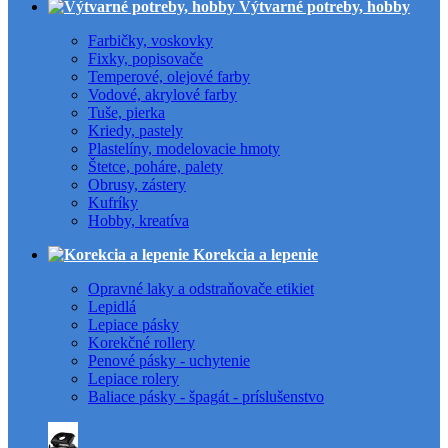
Výtvarné potreby, hobby
Farbičky, voskovky
Fixky, popisovače
Temperové, olejové farby
Vodové, akrylové farby
Tuše, pierka
Kriedy, pastely
Plastelíny, modelovacie hmoty
Štetce, poháre, palety
Obrusy, zástery
Kufríky
Hobby, kreatíva
Korekcia a lepenie
Opravné laky a odstraňovače etikiet
Lepidlá
Lepiace pásky
Korekčné rollery
Penové pásky - uchytenie
Lepiace rolery
Baliace pásky - špagát - príslušenstvo