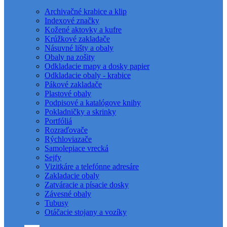
Archivačné krabice a klip
Indexové značky
Kožené aktovky a kufre
Krúžkové zakladače
Násuvné lišty a obaly
Obaly na zošity
Odkladacie mapy a dosky papier
Odkladacie obaly - krabice
Pákové zakladače
Plastové obaly
Podpisové a katalógove knihy
Pokladničky a skrinky
Portfóliá
Rozraďovače
Rýchloviazače
Samolepiace vrecká
Sejfy
Vizitkáre a telefónne adresáre
Zakladacie obaly
Zatváracie a písacie dosky
Závesné obaly
Tubusy
Otáčacie stojany a vozíky