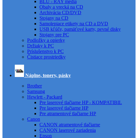
BLU - RAY médiá
Obaly a vrecká na CD
Archivácia CD/DVD
Stojany na CD
Samolepiace etikety na CD a DVD
USB kľúče, pamäťové karty, pevné disky
Stojany pre PC
Podložky a opierky
Držiaky k PC
Príslušenstvo k PC
Čistiace prostriedky
Náplne, tonery, pásky
Brother
Samsung
Hewlett - Packard
Pre laserové tlačiarne HP - KOMPATIBIL
Pre laserové tlačiarne HP
Pre atramentové tlačiarne HP
Canon
CANON atramentové tlačiarne
CANON laserové zariadenia
Epson