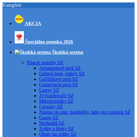
Kategórie
AKCIA
Špeciálna ponuka 2026
Školská sezóna
Písacie potreby SZ
Atramentové perá SZ
Gélové perá, rollery SZ
Guľôčkové perá SZ
Gumovacie perá SZ
Linery SZ
Zvýrazňovače SZ
Mikroceruzky SZ
Ceruzky SZ
Náplne do pier, bombičky, tuhy do ceruziek SZ
Gumy SZ
Strúhadlá SZ
Zošity a bloky SZ
Obaly na zošity SZ