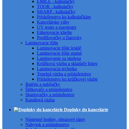
EMILE - kalkulačky
TOOR - kalkulačky
SHARP - kalkulačky
Príslušenstvo ku kalkulačkám
Kancelárske váhy
UV tester a eurotester
Etiketovacie kliešte
Predlžovačky a žiarovky
Laminovacie fólie
Laminovacie fólie lesklé
Laminovacie fólie matné
Laminovanie za studena
Krúžková väzba a skladače listov
Laminovacia technika
Tepelná väzba a príslušenstvo
Príslušenstvo ku krúžkovej väzbe
Batérie a nabíjačky
Štítkovače a príslušenstvo
Skartovačky a príslušentvo
Kanálová väzba
Doplnky do kancelárie
Nástenné hodiny, obrazové rámy
Nábytok a príslušenstvo