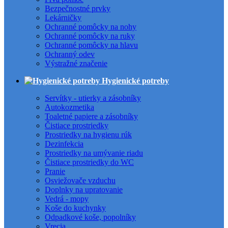
Bezpečnostné prvky
Lekárničky
Ochranné pomôcky na nohy
Ochranné pomôcky na ruky
Ochranné pomôcky na hlavu
Ochranný odev
Výstražné značenie
Hygienické potreby
Servítky - utierky a zásobníky
Autokozmetika
Toaletné papiere a zásobníky
Čistiace prostriedky
Prostriedky na hygienu rúk
Dezinfekcia
Prostriedky na umývanie riadu
Čistiace prostriedky do WC
Pranie
Osviežovače vzduchu
Doplnky na upratovanie
Vedrá - mopy
Koše do kuchynky
Odpadkové koše, popolníky
Vrecia