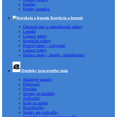
Kufríky
Hobby, kreatíva
Korekcia a lepenie
Opravné laky a odstraňovače etikiet
Lepidlá
Lepiace pásky
Korekčné rollery
Penové pásky - uchytenie
Lepiace rolery
Baliace pásky - špagát - príslušenstvo
Doplnky pracovného stola
Skladové viazače
Dierovače
Pravítka
Stojany na doplnky
Zošívačky
Koše na papier
Rozošívačky
Spinky pre zošívačky