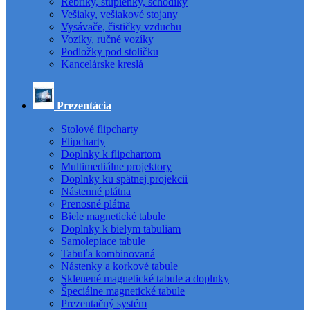
Rebríky, stupienky, schodíky
Vešiaky, vešiakové stojany
Vysávače, čističky vzduchu
Vozíky, ručné vozíky
Podložky pod stoličku
Kancelárske kreslá
Prezentácia
Stolové flipcharty
Flipcharty
Doplnky k flipchartom
Multimediálne projektory
Doplnky ku spätnej projekcii
Nástenné plátna
Prenosné plátna
Biele magnetické tabule
Doplnky k bielym tabuliam
Samolepiace tabule
Tabuľa kombinovaná
Nástenky a korkové tabule
Sklenené magnetické tabule a doplnky
Špeciálne magnetické tabule
Prezentačný systém