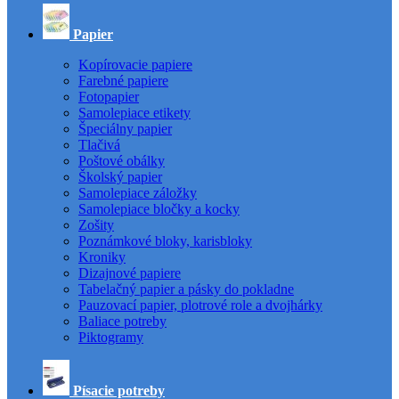
Papier
Kopírovacie papiere
Farebné papiere
Fotopapier
Samolepiace etikety
Špeciálny papier
Tlačivá
Poštové obálky
Školský papier
Samolepiace záložky
Samolepiace bločky a kocky
Zošity
Poznámkové bloky, karisbloky
Kroniky
Dizajnové papiere
Tabelačný papier a pásky do pokladne
Pauzovací papier, plotrové role a dvojhárky
Baliace potreby
Piktogramy
Písacie potreby