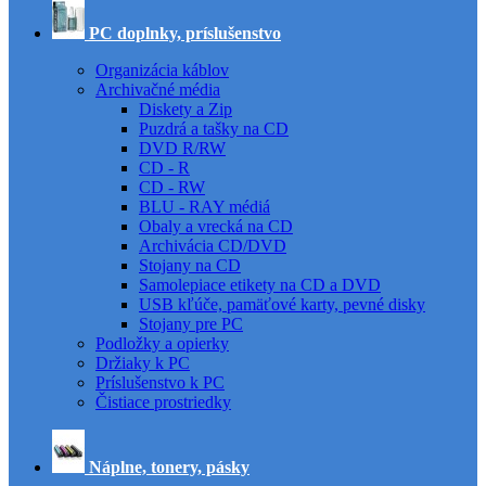
PC doplnky, príslušenstvo
Organizácia káblov
Archivačné média
Diskety a Zip
Puzdrá a tašky na CD
DVD R/RW
CD - R
CD - RW
BLU - RAY médiá
Obaly a vrecká na CD
Archivácia CD/DVD
Stojany na CD
Samolepiace etikety na CD a DVD
USB kľúče, pamäťové karty, pevné disky
Stojany pre PC
Podložky a opierky
Držiaky k PC
Príslušenstvo k PC
Čistiace prostriedky
Náplne, tonery, pásky