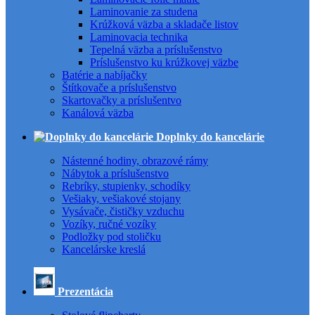
Laminovanie za studena
Krúžková väzba a skladače listov
Laminovacia technika
Tepelná väzba a príslušenstvo
Príslušenstvo ku krúžkovej väzbe
Batérie a nabíjačky
Štítkovače a príslušenstvo
Skartovačky a príslušentvo
Kanálová väzba
Doplnky do kancelárie
Nástenné hodiny, obrazové rámy
Nábytok a príslušenstvo
Rebríky, stupienky, schodíky
Vešiaky, vešiakové stojany
Vysávače, čističky vzduchu
Vozíky, ručné vozíky
Podložky pod stoličku
Kancelárske kreslá
Prezentácia