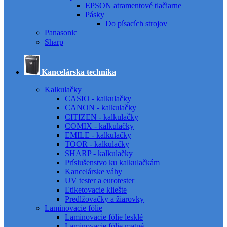
EPSON atramentové tlačiarne
Pásky
Do písacích strojov
Panasonic
Sharp
Kancelárska technika
Kalkulačky
CASIO - kalkulačky
CANON - kalkulačky
CITIZEN - kalkulačky
COMIX - kalkulačky
EMILE - kalkulačky
TOOR - kalkulačky
SHARP - kalkulačky
Príslušenstvo ku kalkulačkám
Kancelárske váhy
UV tester a eurotester
Etiketovacie kliešte
Predlžovačky a žiarovky
Laminovacie fólie
Laminovacie fólie lesklé
Laminovacie fólie matné