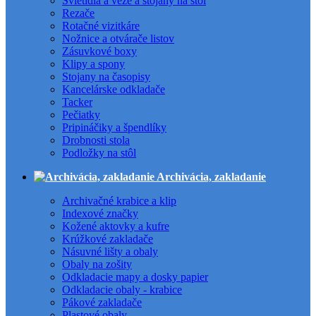
Svietidlá a veže a stojany na stôl
Rezače
Rotačné vizitkáre
Nožnice a otvárače listov
Zásuvkové boxy
Klipy a spony
Stojany na časopisy
Kancelárske odkladače
Tacker
Pečiatky
Pripináčiky a špendlíky
Drobnosti stola
Podložky na stôl
Archivácia, zakladanie
Archivačné krabice a klip
Indexové značky
Kožené aktovky a kufre
Krúžkové zakladače
Násuvné lišty a obaly
Obaly na zošity
Odkladacie mapy a dosky papier
Odkladacie obaly - krabice
Pákové zakladače
Plastové obaly