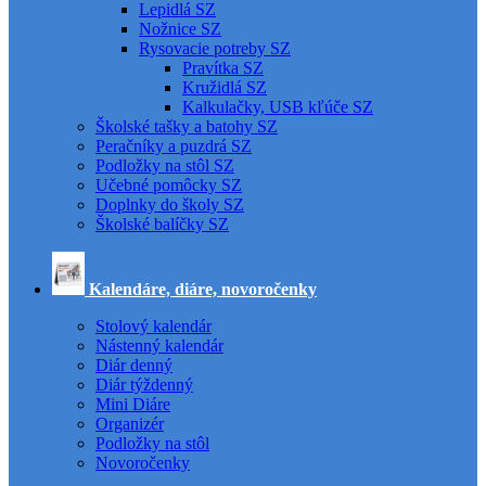
Lepidlá SZ
Nožnice SZ
Rysovacie potreby SZ
Pravítka SZ
Kružidlá SZ
Kalkulačky, USB kľúče SZ
Školské tašky a batohy SZ
Peračníky a puzdrá SZ
Podložky na stôl SZ
Učebné pomôcky SZ
Doplnky do školy SZ
Školské balíčky SZ
Kalendáre, diáre, novoročenky
Stolový kalendár
Nástenný kalendár
Diár denný
Diár týždenný
Mini Diáre
Organizér
Podložky na stôl
Novoročenky