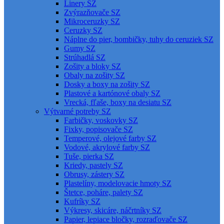
Linery SZ
Zvýrazňovače SZ
Mikroceruzky SZ
Ceruzky SZ
Náplne do pier, bombičky, tuhy do ceruziek SZ
Gumy SZ
Strúhadlá SZ
Zošity a bloky SZ
Obaly na zošity SZ
Dosky a boxy na zošity SZ
Plastové a kartónové obaly SZ
Vrecká, fľaše, boxy na desiatu SZ
Výtvarné potreby SZ
Farbičky, voskovky SZ
Fixky, popisovače SZ
Temperové, olejové farby SZ
Vodové, akrylové farby SZ
Tuše, pierka SZ
Kriedy, pastely SZ
Obrusy, zástery SZ
Plastelíny, modelovacie hmoty SZ
Štetce, poháre, palety SZ
Kufríky SZ
Výkresy, skicáre, náčrtníky SZ
Papier, lepiace bločky, rozraďovače SZ