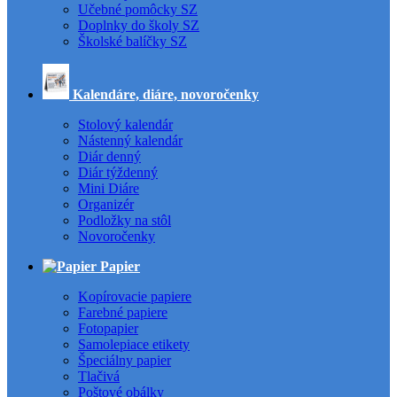
Učebné pomôcky SZ
Doplnky do školy SZ
Školské balíčky SZ
Kalendáre, diáre, novoročenky
Stolový kalendár
Nástenný kalendár
Diár denný
Diár týždenný
Mini Diáre
Organizér
Podložky na stôl
Novoročenky
Papier
Kopírovacie papiere
Farebné papiere
Fotopapier
Samolepiace etikety
Špeciálny papier
Tlačivá
Poštové obálky