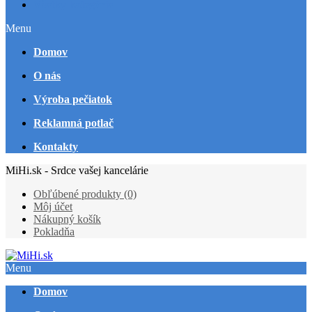
Všetky kategórie
Menu
Domov
O nás
Výroba pečiatok
Reklamná potlač
Kontakty
MiHi.sk - Srdce vašej kancelárie
Obľúbené produkty (0)
Môj účet
Nákupný košík
Pokladňa
Menu
Domov