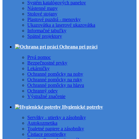
Systém katalógových panelov
Nástenné mapy
Stolové stojany
Plastové puzdrá - menovky
Ukazovátka a laserové ukazovátka
Informačné tabuľky
Spätné projektory
Ochrana pri práci
Prvá pomoc
Bezpečnostné prvky
Lekárničky
Ochranné pomôcky na nohy
Ochranné pomôcky na ruky
Ochranné pomôcky na hlavu
Ochranný odev
Výstražné značenie
Hygienické potreby
Servítky - utierky a zásobníky
Autokozmetika
Toaletné papiere a zásobníky
Čistiace prostriedky