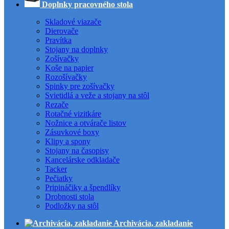
Doplnky pracovného stola
Skladové viazače
Dierovače
Pravítka
Stojany na doplnky
Zošívačky
Koše na papier
Rozošívačky
Spinky pre zošívačky
Svietidlá a veže a stojany na stôl
Rezače
Rotačné vizitkáre
Nožnice a otvárače listov
Zásuvkové boxy
Klipy a spony
Stojany na časopisy
Kancelárske odkladače
Tacker
Pečiatky
Pripináčiky a špendlíky
Drobnosti stola
Podložky na stôl
Archivácia, zakladanie