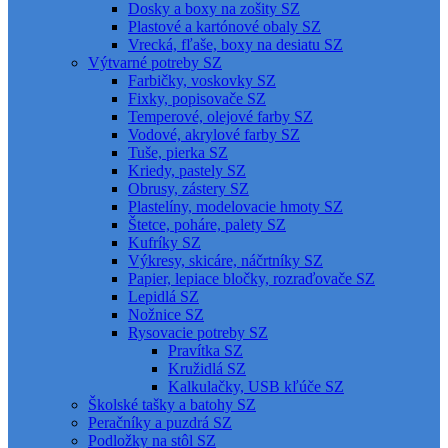
Dosky a boxy na zošity SZ
Plastové a kartónové obaly SZ
Vrecká, fľaše, boxy na desiatu SZ
Výtvarné potreby SZ
Farbičky, voskovky SZ
Fixky, popisovače SZ
Temperové, olejové farby SZ
Vodové, akrylové farby SZ
Tuše, pierka SZ
Kriedy, pastely SZ
Obrusy, zástery SZ
Plastelíny, modelovacie hmoty SZ
Štetce, poháre, palety SZ
Kufríky SZ
Výkresy, skicáre, náčrtníky SZ
Papier, lepiace bločky, rozraďovače SZ
Lepidlá SZ
Nožnice SZ
Rysovacie potreby SZ
Pravítka SZ
Kružidlá SZ
Kalkulačky, USB kľúče SZ
Školské tašky a batohy SZ
Peračníky a puzdrá SZ
Podložky na stôl SZ