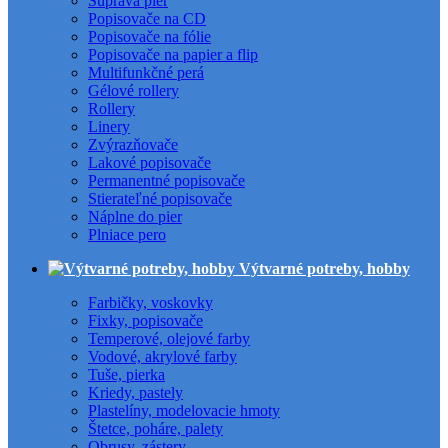
Súprava pier
Popisovače na CD
Popisovače na fólie
Popisovače na papier a flip
Multifunkčné perá
Gélové rollery
Rollery
Linery
Zvýrazňovače
Lakové popisovače
Permanentné popisovače
Stierateľné popisovače
Náplne do pier
Plniace pero
Výtvarné potreby, hobby
Farbičky, voskovky
Fixky, popisovače
Temperové, olejové farby
Vodové, akrylové farby
Tuše, pierka
Kriedy, pastely
Plastelíny, modelovacie hmoty
Štetce, poháre, palety
Obrusy, zástery