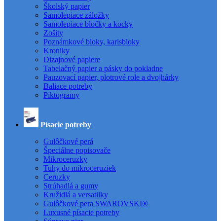
Školský papier
Samolepiace záložky
Samolepiace bločky a kocky
Zošity
Poznámkové bloky, karisbloky
Kroniky
Dizajnové papiere
Tabelačný papier a pásky do pokladne
Pauzovací papier, plotrové role a dvojhárky
Baliace potreby
Piktogramy
Písacie potreby
Gulôčkové perá
Špeciálne popisovače
Mikroceruzky
Tuhy do mikroceruziek
Ceruzky
Strúhadlá a gumy
Kružidlá a versatilky
Gulôčkové pera SWAROVSKI®
Luxusné písacie potreby