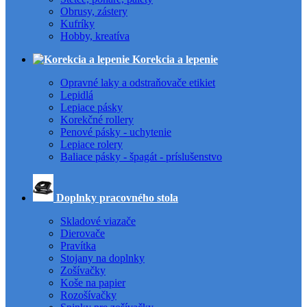
Obrusy, zástery
Kufríky
Hobby, kreatíva
Korekcia a lepenie
Opravné laky a odstraňovače etikiet
Lepidlá
Lepiace pásky
Korekčné rollery
Penové pásky - uchytenie
Lepiace rolery
Baliace pásky - špagát - príslušenstvo
Doplnky pracovného stola
Skladové viazače
Dierovače
Pravítka
Stojany na doplnky
Zošívačky
Koše na papier
Rozošívačky