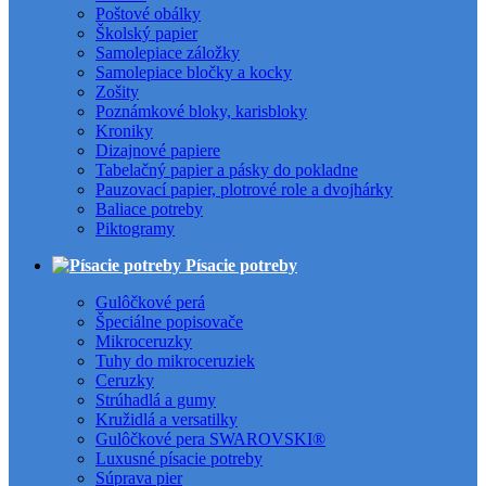
Poštové obálky
Školský papier
Samolepiace záložky
Samolepiace bločky a kocky
Zošity
Poznámkové bloky, karisbloky
Kroniky
Dizajnové papiere
Tabelačný papier a pásky do pokladne
Pauzovací papier, plotrové role a dvojhárky
Baliace potreby
Piktogramy
Písacie potreby
Gulôčkové perá
Špeciálne popisovače
Mikroceruzky
Tuhy do mikroceruziek
Ceruzky
Strúhadlá a gumy
Kružidlá a versatilky
Gulôčkové pera SWAROVSKI®
Luxusné písacie potreby
Súprava pier