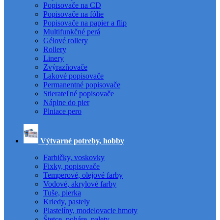
Popisovače na CD
Popisovače na fólie
Popisovače na papier a flip
Multifunkčné perá
Gélové rollery
Rollery
Linery
Zvýrazňovače
Lakové popisovače
Permanentné popisovače
Stierateľné popisovače
Náplne do pier
Plniace pero
Výtvarné potreby, hobby
Farbičky, voskovky
Fixky, popisovače
Temperové, olejové farby
Vodové, akrylové farby
Tuše, pierka
Kriedy, pastely
Plastelíny, modelovacie hmoty
Štetce, poháre, palety