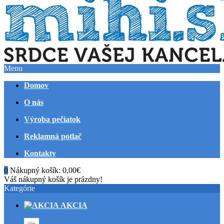
Menu
Domov
O nás
Výroba pečiatok
Reklamná potlač
Kontakty
0
Nákupný košík:
0,00€
Váš nákupný košík je prázdny!
Kategórie
AKCIA