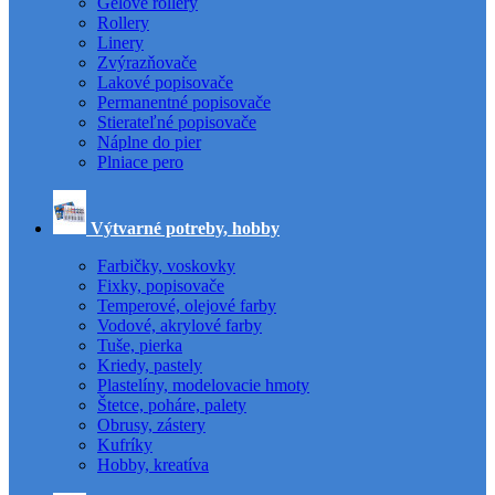
Gélové rollery
Rollery
Linery
Zvýrazňovače
Lakové popisovače
Permanentné popisovače
Stierateľné popisovače
Náplne do pier
Plniace pero
Výtvarné potreby, hobby
Farbičky, voskovky
Fixky, popisovače
Temperové, olejové farby
Vodové, akrylové farby
Tuše, pierka
Kriedy, pastely
Plastelíny, modelovacie hmoty
Štetce, poháre, palety
Obrusy, zástery
Kufríky
Hobby, kreatíva