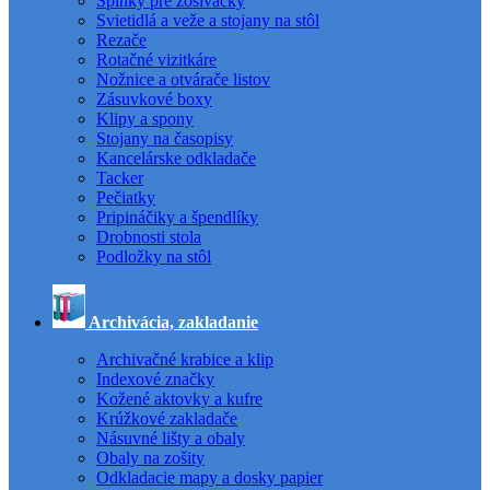
Spinky pre zošívačky
Svietidlá a veže a stojany na stôl
Rezače
Rotačné vizitkáre
Nožnice a otvárače listov
Zásuvkové boxy
Klipy a spony
Stojany na časopisy
Kancelárske odkladače
Tacker
Pečiatky
Pripináčiky a špendlíky
Drobnosti stola
Podložky na stôl
Archivácia, zakladanie
Archivačné krabice a klip
Indexové značky
Kožené aktovky a kufre
Krúžkové zakladače
Násuvné lišty a obaly
Obaly na zošity
Odkladacie mapy a dosky papier