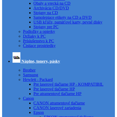
Obaly a vrecká na CD
Archivácia CD/DVD
Stojany na CD
Samolepiace etikety na CD a DVD
USB kľúče, pamäťové karty, pevné disky
Stojany pre PC
Podložky a opierky
Držiaky k PC
Príslušenstvo k PC
Čistiace prostriedky
Náplne, tonery, pásky
Brother
Samsung
Hewlett - Packard
Pre laserové tlačiarne HP - KOMPATIBIL
Pre laserové tlačiarne HP
Pre atramentové tlačiarne HP
Canon
CANON atramentové tlačiarne
CANON laserové zariadenia
Epson