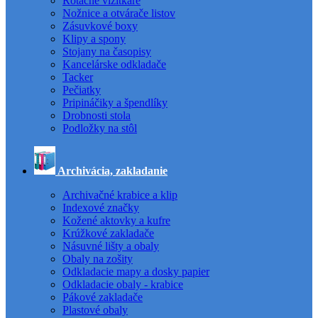
Rotačné vizitkáre
Nožnice a otvárače listov
Zásuvkové boxy
Klipy a spony
Stojany na časopisy
Kancelárske odkladače
Tacker
Pečiatky
Pripináčiky a špendlíky
Drobnosti stola
Podložky na stôl
Archivácia, zakladanie
Archivačné krabice a klip
Indexové značky
Kožené aktovky a kufre
Krúžkové zakladače
Násuvné lišty a obaly
Obaly na zošity
Odkladacie mapy a dosky papier
Odkladacie obaly - krabice
Pákové zakladače
Plastové obaly