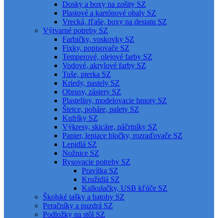
Dosky a boxy na zošity SZ
Plastové a kartónové obaly SZ
Vrecká, fľaše, boxy na desiatu SZ
Výtvarné potreby SZ
Farbičky, voskovky SZ
Fixky, popisovače SZ
Temperové, olejové farby SZ
Vodové, akrylové farby SZ
Tuše, pierka SZ
Kriedy, pastely SZ
Obrusy, zástery SZ
Plastelíny, modelovacie hmoty SZ
Štetce, poháre, palety SZ
Kufríky SZ
Výkresy, skicáre, náčrtníky SZ
Papier, lepiace bločky, rozraďovače SZ
Lepidlá SZ
Nožnice SZ
Rysovacie potreby SZ
Pravítka SZ
Kružidlá SZ
Kalkulačky, USB kľúče SZ
Školské tašky a batohy SZ
Peračníky a puzdrá SZ
Podložky na stôl SZ