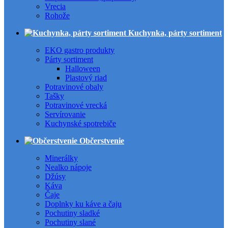
Vrecia
Rohože
Kuchynka, párty sortiment
EKO gastro produkty
Párty sortiment
Halloween
Plastový riad
Potravinové obaly
Tašky
Potravinové vrecká
Servírovanie
Kuchynské spotrebiče
Občerstvenie
Minerálky
Nealko nápoje
Džúsy
Káva
Čaje
Doplnky ku káve a čaju
Pochutiny sladké
Pochutiny slané