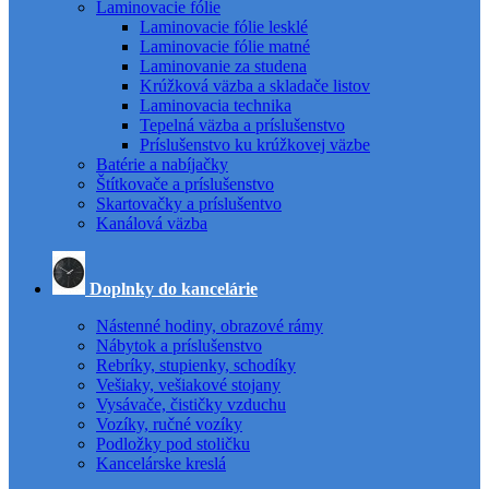
Laminovacie fólie
Laminovacie fólie lesklé
Laminovacie fólie matné
Laminovanie za studena
Krúžková väzba a skladače listov
Laminovacia technika
Tepelná väzba a príslušenstvo
Príslušenstvo ku krúžkovej väzbe
Batérie a nabíjačky
Štítkovače a príslušenstvo
Skartovačky a príslušentvo
Kanálová väzba
Doplnky do kancelárie
Nástenné hodiny, obrazové rámy
Nábytok a príslušenstvo
Rebríky, stupienky, schodíky
Vešiaky, vešiakové stojany
Vysávače, čističky vzduchu
Vozíky, ručné vozíky
Podložky pod stoličku
Kancelárske kreslá