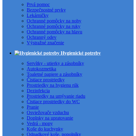
Prvá pomoc
Bezpečnostné prvky
Lekárničky
Ochranné pomôcky na nohy
Ochranné pomôcky na ruky
Ochranné pomôcky na hlavu
Ochranný odev
Výstražné značenie
Hygienické potreby
Servítky - utierky a zásobníky
Autokozmetika
Toaletné papiere a zásobníky
Čistiace prostriedky
Prostriedky na hygienu rúk
Dezinfekcia
Prostriedky na umývanie riadu
Čistiace prostriedky do WC
Pranie
Osviežovače vzduchu
Doplnky na upratovanie
Vedrá - mopy
Koše do kuchynky
Odpadkové koše, popolníky