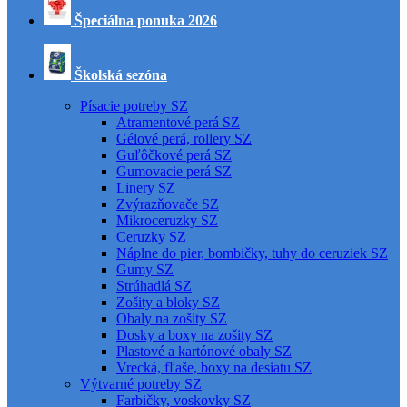
Špeciálna ponuka 2026
Školská sezóna
Písacie potreby SZ
Atramentové perá SZ
Gélové perá, rollery SZ
Guľôčkové perá SZ
Gumovacie perá SZ
Linery SZ
Zvýrazňovače SZ
Mikroceruzky SZ
Ceruzky SZ
Náplne do pier, bombičky, tuhy do ceruziek SZ
Gumy SZ
Strúhadlá SZ
Zošity a bloky SZ
Obaly na zošity SZ
Dosky a boxy na zošity SZ
Plastové a kartónové obaly SZ
Vrecká, fľaše, boxy na desiatu SZ
Výtvarné potreby SZ
Farbičky, voskovky SZ