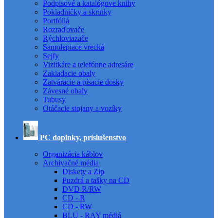
Podpisové a katalógove knihy
Pokladničky a skrinky
Portfóliá
Rozraďovače
Rýchloviazače
Samolepiace vrecká
Sejfy
Vizitkáre a telefónne adresáre
Zakladacie obaly
Zatváracie a písacie dosky
Závesné obaly
Tubusy
Otáčacie stojany a vozíky
PC doplnky, príslušenstvo
Organizácia káblov
Archivačné média
Diskety a Zip
Puzdrá a tašky na CD
DVD R/RW
CD - R
CD - RW
BLU - RAY médiá