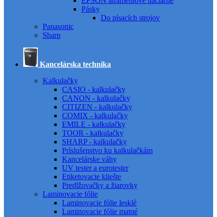
EPSON atramentové tlačiarne
Pásky
Do písacích strojov
Panasonic
Sharp
Kancelárska technika
Kalkulačky
CASIO - kalkulačky
CANON - kalkulačky
CITIZEN - kalkulačky
COMIX - kalkulačky
EMILE - kalkulačky
TOOR - kalkulačky
SHARP - kalkulačky
Príslušenstvo ku kalkulačkám
Kancelárske váhy
UV tester a eurotester
Etiketovacie kliešte
Predlžovačky a žiarovky
Laminovacie fólie
Laminovacie fólie lesklé
Laminovacie fólie matné