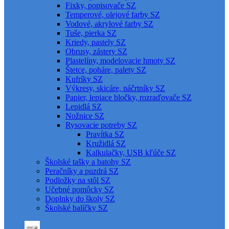
Fixky, popisovače SZ
Temperové, olejové farby SZ
Vodové, akrylové farby SZ
Tuše, pierka SZ
Kriedy, pastely SZ
Obrusy, zástery SZ
Plastelíny, modelovacie hmoty SZ
Štetce, poháre, palety SZ
Kufríky SZ
Výkresy, skicáre, náčrtníky SZ
Papier, lepiace bločky, rozraďovače SZ
Lepidlá SZ
Nožnice SZ
Rysovacie potreby SZ
Pravítka SZ
Kružidlá SZ
Kalkulačky, USB kľúče SZ
Školské tašky a batohy SZ
Peračníky a puzdrá SZ
Podložky na stôl SZ
Učebné pomôcky SZ
Doplnky do školy SZ
Školské balíčky SZ