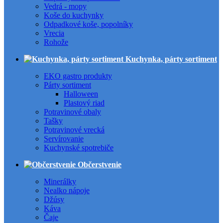
Vedrá - mopy
Koše do kuchynky
Odpadkové koše, popolníky
Vrecia
Rohože
Kuchynka, párty sortiment
EKO gastro produkty
Párty sortiment
Halloween
Plastový riad
Potravinové obaly
Tašky
Potravinové vrecká
Servírovanie
Kuchynské spotrebiče
Občerstvenie
Minerálky
Nealko nápoje
Džúsy
Káva
Čaje