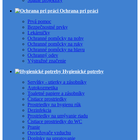
Spätné projektory
Ochrana pri práci
Prvá pomoc
Bezpečnostné prvky
Lekárničky
Ochranné pomôcky na nohy
Ochranné pomôcky na ruky
Ochranné pomôcky na hlavu
Ochranný odev
Výstražné značenie
Hygienické potreby
Servítky - utierky a zásobníky
Autokozmetika
Toaletné papiere a zásobníky
Čistiace prostriedky
Prostriedky na hygienu rúk
Dezinfekcia
Prostriedky na umývanie riadu
Čistiace prostriedky do WC
Pranie
Osviežovače vzduchu
Doplnky na upratovanie