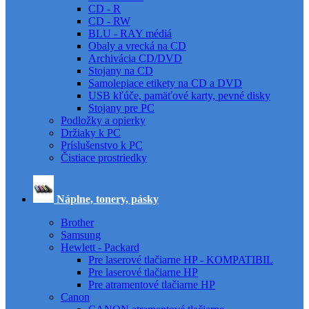
CD - R
CD - RW
BLU - RAY médiá
Obaly a vrecká na CD
Archivácia CD/DVD
Stojany na CD
Samolepiace etikety na CD a DVD
USB kľúče, pamäťové karty, pevné disky
Stojany pre PC
Podložky a opierky
Držiaky k PC
Príslušenstvo k PC
Čistiace prostriedky
Náplne, tonery, pásky
Brother
Samsung
Hewlett - Packard
Pre laserové tlačiarne HP - KOMPATIBIL
Pre laserové tlačiarne HP
Pre atramentové tlačiarne HP
Canon