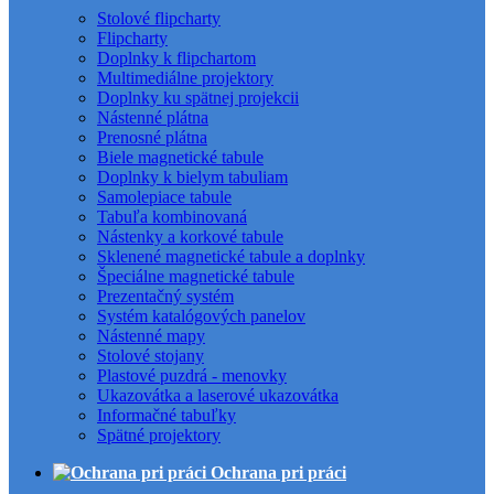
Stolové flipcharty
Flipcharty
Doplnky k flipchartom
Multimediálne projektory
Doplnky ku spätnej projekcii
Nástenné plátna
Prenosné plátna
Biele magnetické tabule
Doplnky k bielym tabuliam
Samolepiace tabule
Tabuľa kombinovaná
Nástenky a korkové tabule
Sklenené magnetické tabule a doplnky
Špeciálne magnetické tabule
Prezentačný systém
Systém katalógových panelov
Nástenné mapy
Stolové stojany
Plastové puzdrá - menovky
Ukazovátka a laserové ukazovátka
Informačné tabuľky
Spätné projektory
Ochrana pri práci