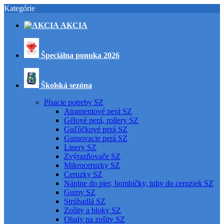
Kategórie
AKCIA
Špeciálna ponuka 2026
Školská sezóna
Písacie potreby SZ
Atramentové perá SZ
Gélové perá, rollery SZ
Guľôčkové perá SZ
Gumovacie perá SZ
Linery SZ
Zvýrazňovače SZ
Mikroceruzky SZ
Ceruzky SZ
Náplne do pier, bombičky, tuhy do ceruziek SZ
Gumy SZ
Strúhadlá SZ
Zošity a bloky SZ
Obaly na zošity SZ