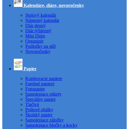
Kalendáre, diáre, novoročenky
Stolový kalendár
Nástenný kalendár
Diár denný
Diár týždenný
Mini Diáre
Organizér
Podložky na stôl
Novoročenky
Papier
Kopírovacie papiere
Farebné papiere
Fotopapier
Samolepiace etikety
Špeciálny papier
Tlačivá
Poštové obálky
Školský papier
Samolepiace záložky
Samolepiace bločky a kocky