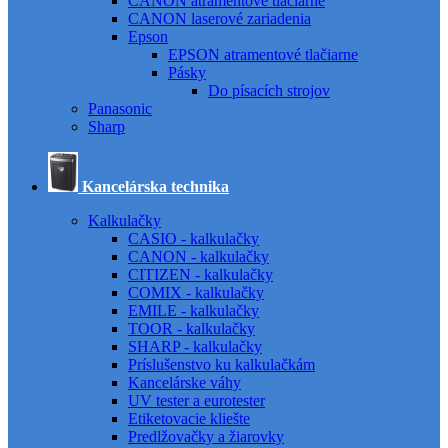
CANON atramentové tlačiarne
CANON laserové zariadenia
Epson
EPSON atramentové tlačiarne
Pásky
Do písacích strojov
Panasonic
Sharp
Kancelárska technika
Kalkulačky
CASIO - kalkulačky
CANON - kalkulačky
CITIZEN - kalkulačky
COMIX - kalkulačky
EMILE - kalkulačky
TOOR - kalkulačky
SHARP - kalkulačky
Príslušenstvo ku kalkulačkám
Kancelárske váhy
UV tester a eurotester
Etiketovacie kliešte
Predlžovačky a žiarovky