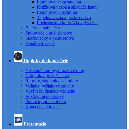
Laminovanie za studena
Krúžková väzba a skladače listov
Laminovacia technika
Tepelná väzba a príslušenstvo
Príslušenstvo ku krúžkovej väzbe
Batérie a nabíjačky
Štítkovače a príslušenstvo
Skartovačky a príslušentvo
Kanálová väzba
Doplnky do kancelárie
Nástenné hodiny, obrazové rámy
Nábytok a príslušenstvo
Rebríky, stupienky, schodíky
Vešiaky, vešiakové stojany
Vysávače, čističky vzduchu
Vozíky, ručné vozíky
Podložky pod stoličku
Kancelárske kreslá
Prezentácia