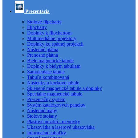
Prezentácia
Stolové flipcharty
Flipcharty
Doplnky k flipchartom
Multimediálne projektory
Doplnky ku spätnej projekcii
Nástenné plátna
Prenosné plátna
Biele magnetické tabule
Doplnky k bielym tabuliam
Samolepiace tabule
Tabuľa kombinovaná
Nástenky a korkové tabule
Sklenené magnetické tabule a doplnky
Špeciálne magnetické tabule
Prezentačný systém
Systém katalógových panelov
Nástenné mapy
Stolové stojany
Plastové puzdrá - menovky
Ukazovátka a laserové ukazovátka
Informačné tabuľky