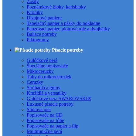
Zošity
Poznámkové bloky, karisbloky
Kroniky
Dizajnové papiere
Tabelačný papier a pásky do pokladne
Pauzovací papier, plotrové role a dvojhárky
Baliace potreby
Piktogramy
Písacie potreby
Gulôčkové perá
Špeciálne popisovače
Mikroceruzky
Tuhy do mikroceruziek
Ceruzky
Strúhadlá a gumy
Kružidlá a versatilky
Gulôčkové pera SWAROVSKI®
Luxusné písacie potreby
Súprava pier
Popisovače na CD
Popisovače na fólie
Popisovače na papier a flip
Multifunkčné perá