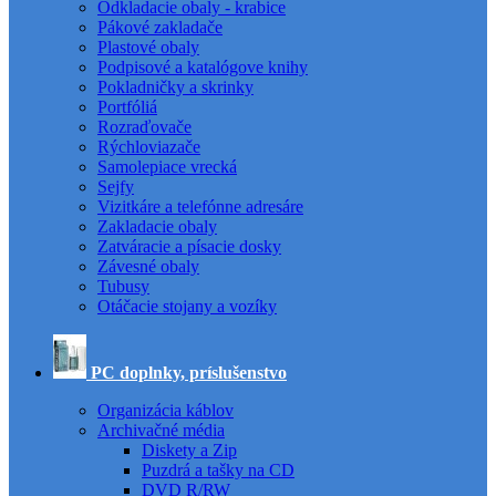
Odkladacie obaly - krabice
Pákové zakladače
Plastové obaly
Podpisové a katalógove knihy
Pokladničky a skrinky
Portfóliá
Rozraďovače
Rýchloviazače
Samolepiace vrecká
Sejfy
Vizitkáre a telefónne adresáre
Zakladacie obaly
Zatváracie a písacie dosky
Závesné obaly
Tubusy
Otáčacie stojany a vozíky
PC doplnky, príslušenstvo
Organizácia káblov
Archivačné média
Diskety a Zip
Puzdrá a tašky na CD
DVD R/RW