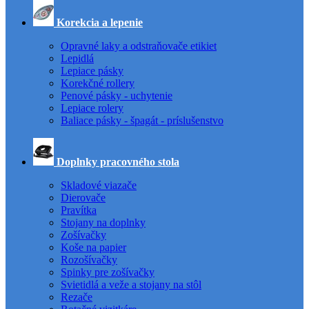
Korekcia a lepenie
Opravné laky a odstraňovače etikiet
Lepidlá
Lepiace pásky
Korekčné rollery
Penové pásky - uchytenie
Lepiace rolery
Baliace pásky - špagát - príslušenstvo
Doplnky pracovného stola
Skladové viazače
Dierovače
Pravítka
Stojany na doplnky
Zošívačky
Koše na papier
Rozošívačky
Spinky pre zošívačky
Svietidlá a veže a stojany na stôl
Rezače