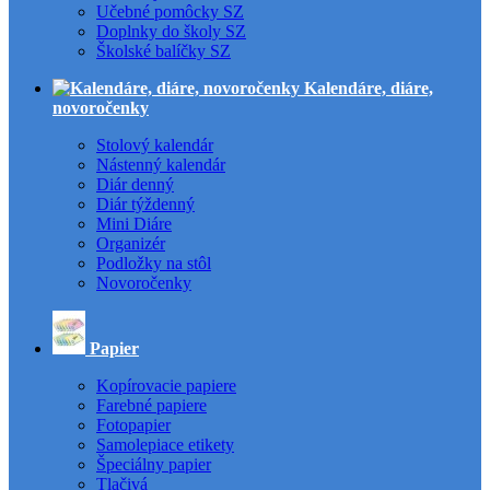
Učebné pomôcky SZ
Doplnky do školy SZ
Školské balíčky SZ
Kalendáre, diáre,
novoročenky
Stolový kalendár
Nástenný kalendár
Diár denný
Diár týždenný
Mini Diáre
Organizér
Podložky na stôl
Novoročenky
Papier
Kopírovacie papiere
Farebné papiere
Fotopapier
Samolepiace etikety
Špeciálny papier
Tlačivá