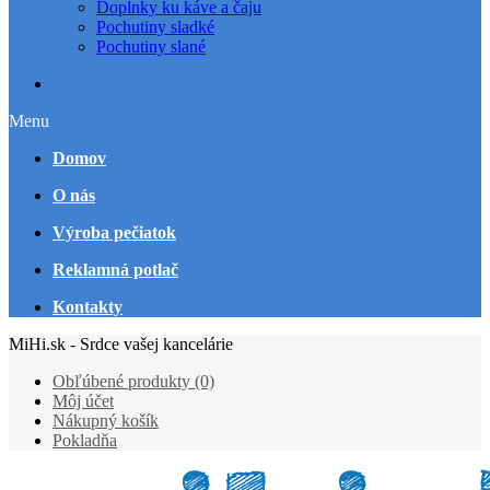
Doplnky ku káve a čaju
Pochutiny sladké
Pochutiny slané
Všetky kategórie
Menu
Domov
O nás
Výroba pečiatok
Reklamná potlač
Kontakty
MiHi.sk - Srdce vašej kancelárie
Obľúbené produkty (0)
Môj účet
Nákupný košík
Pokladňa