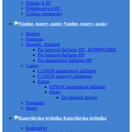
Držiaky k PC
Príslušenstvo k PC
Čistiace prostriedky
Náplne, tonery, pásky
Brother
Samsung
Hewlett - Packard
Pre laserové tlačiarne HP - KOMPATIBIL
Pre laserové tlačiarne HP
Pre atramentové tlačiarne HP
Canon
CANON atramentové tlačiarne
CANON laserové zariadenia
Epson
EPSON atramentové tlačiarne
Pásky
Do písacích strojov
Panasonic
Sharp
Kancelárska technika
Kalkulačky