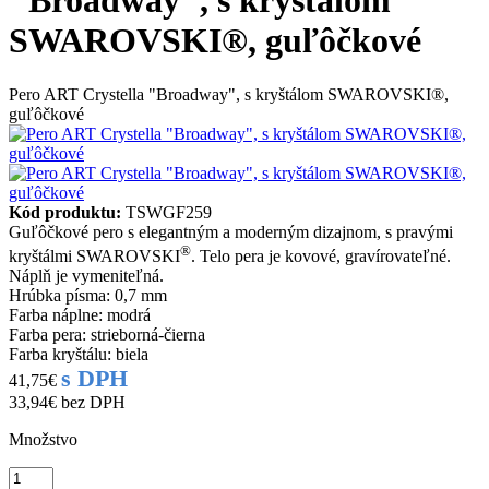
"Broadway", s kryštálom
SWAROVSKI®, guľôčkové
Pero ART Crystella "Broadway", s kryštálom SWAROVSKI®,
guľôčkové
Kód produktu:
TSWGF259
Guľôčkové pero s elegantným a moderným dizajnom, s pravými
®
kryštálmi SWAROVSKI
. Telo pera je kovové, gravírovateľné.
Náplň je vymeniteľná.
Hrúbka písma: 0,7 mm
Farba náplne: modrá
Farba pera: strieborná-čierna
Farba kryštálu: biela
s DPH
41,75€
33,94€
bez DPH
Množstvo