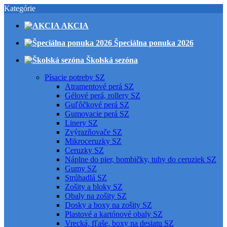
Kategórie
AKCIA
Špeciálna ponuka 2026
Školská sezóna
Písacie potreby SZ
Atramentové perá SZ
Gélové perá, rollery SZ
Guľôčkové perá SZ
Gumovacie perá SZ
Linery SZ
Zvýrazňovače SZ
Mikroceruzky SZ
Ceruzky SZ
Náplne do pier, bombičky, tuhy do ceruziek SZ
Gumy SZ
Strúhadlá SZ
Zošity a bloky SZ
Obaly na zošity SZ
Dosky a boxy na zošity SZ
Plastové a kartónové obaly SZ
Vrecká, fľaše, boxy na desiatu SZ