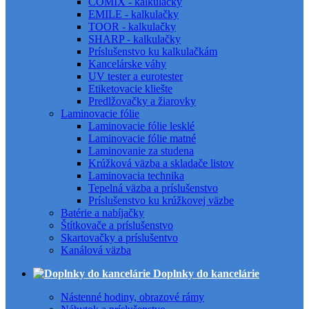
COMIX - kalkulačky
EMILE - kalkulačky
TOOR - kalkulačky
SHARP - kalkulačky
Príslušenstvo ku kalkulačkám
Kancelárske váhy
UV tester a eurotester
Etiketovacie kliešte
Predlžovačky a žiarovky
Laminovacie fólie
Laminovacie fólie lesklé
Laminovacie fólie matné
Laminovanie za studena
Krúžková väzba a skladače listov
Laminovacia technika
Tepelná väzba a príslušenstvo
Príslušenstvo ku krúžkovej väzbe
Batérie a nabíjačky
Štítkovače a príslušenstvo
Skartovačky a príslušentvo
Kanálová väzba
Doplnky do kancelárie
Nástenné hodiny, obrazové rámy