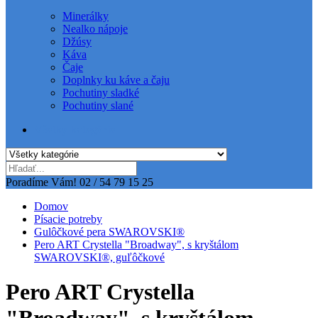
Minerálky
Nealko nápoje
Džúsy
Káva
Čaje
Doplnky ku káve a čaju
Pochutiny sladké
Pochutiny slané
Všetky kategórie
Poradíme Vám!
02 / 54 79 15 25
Domov
Písacie potreby
Gulôčkové pera SWAROVSKI®
Pero ART Crystella "Broadway", s kryštálom
SWAROVSKI®, guľôčkové
Pero ART Crystella