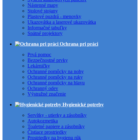
Nástenné mapy
Stolové stojany
Plastové puzdrá - menovky
Ukazovátka a laserové ukazovátka
Informačné tabuľky
Spätné projektory
Ochrana pri práci
Prvá pomoc
Bezpečnostné prvky
Lekárničky
Ochranné pomôcky na nohy
Ochranné pomôcky na ruky
Ochranné pomôcky na hlavu
Ochranný odev
Výstražné značenie
Hygienické potreby
Servítky - utierky a zásobníky
Autokozmetika
Toaletné papiere a zásobníky
Čistiace prostriedky
Prostriedky na hygienu rúk