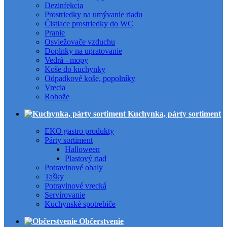
Dezinfekcia
Prostriedky na umývanie riadu
Čistiace prostriedky do WC
Pranie
Osviežovače vzduchu
Doplnky na upratovanie
Vedrá - mopy
Koše do kuchynky
Odpadkové koše, popolníky
Vrecia
Rohože
Kuchynka, párty sortiment
EKO gastro produkty
Párty sortiment
Halloween
Plastový riad
Potravinové obaly
Tašky
Potravinové vrecká
Servírovanie
Kuchynské spotrebiče
Občerstvenie