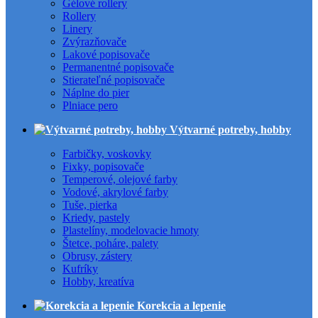
Gélové rollery
Rollery
Linery
Zvýrazňovače
Lakové popisovače
Permanentné popisovače
Stierateľné popisovače
Náplne do pier
Plniace pero
Výtvarné potreby, hobby
Farbičky, voskovky
Fixky, popisovače
Temperové, olejové farby
Vodové, akrylové farby
Tuše, pierka
Kriedy, pastely
Plastelíny, modelovacie hmoty
Štetce, poháre, palety
Obrusy, zástery
Kufríky
Hobby, kreatíva
Korekcia a lepenie