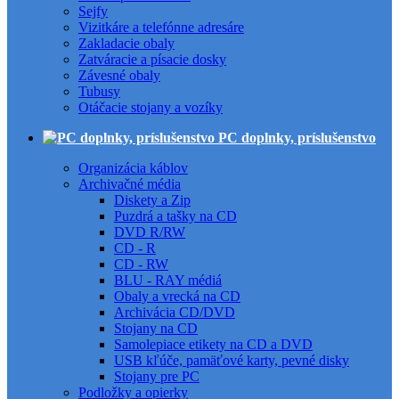
Sejfy
Vizitkáre a telefónne adresáre
Zakladacie obaly
Zatváracie a písacie dosky
Závesné obaly
Tubusy
Otáčacie stojany a vozíky
PC doplnky, príslušenstvo
Organizácia káblov
Archivačné média
Diskety a Zip
Puzdrá a tašky na CD
DVD R/RW
CD - R
CD - RW
BLU - RAY médiá
Obaly a vrecká na CD
Archivácia CD/DVD
Stojany na CD
Samolepiace etikety na CD a DVD
USB kľúče, pamäťové karty, pevné disky
Stojany pre PC
Podložky a opierky