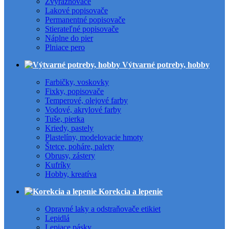
Zvýrazňovače
Lakové popisovače
Permanentné popisovače
Stierateľné popisovače
Náplne do pier
Plniace pero
Výtvarné potreby, hobby
Farbičky, voskovky
Fixky, popisovače
Temperové, olejové farby
Vodové, akrylové farby
Tuše, pierka
Kriedy, pastely
Plastelíny, modelovacie hmoty
Štetce, poháre, palety
Obrusy, zástery
Kufríky
Hobby, kreatíva
Korekcia a lepenie
Opravné laky a odstraňovače etikiet
Lepidlá
Lepiace pásky