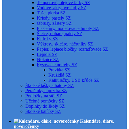
Temperové, olejové farby SZ
Vodové, akrylové farby SZ
Tuše, pierka SZ
Kriedy, pastely SZ
Obrusy, zástery SZ
Plastelíny, modelovacie hmoty SZ
Štetce, poháre, palety SZ
Kufríky SZ
Výkresy, skicáre, náčrtníky SZ
Papier, lepiace bločky, rozraďovače SZ
Lepidlá SZ
Nožnice SZ
Rysovacie potreby SZ
Pravítka SZ
Kružidlá SZ
Kalkulačky, USB kľúče SZ
Školské tašky a batohy SZ
Peračníky a puzdrá SZ
Podložky na stôl SZ
Učebné pomôcky SZ
Doplnky do školy SZ
Školské balíčky SZ
Kalendáre, diáre,
novoročenky