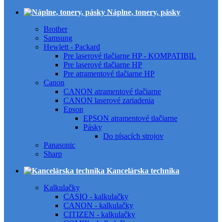
Náplne, tonery, pásky
Brother
Samsung
Hewlett - Packard
Pre laserové tlačiarne HP - KOMPATIBIL
Pre laserové tlačiarne HP
Pre atramentové tlačiarne HP
Canon
CANON atramentové tlačiarne
CANON laserové zariadenia
Epson
EPSON atramentové tlačiarne
Pásky
Do písacích strojov
Panasonic
Sharp
Kancelárska technika
Kalkulačky
CASIO - kalkulačky
CANON - kalkulačky
CITIZEN - kalkulačky