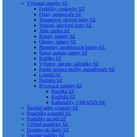
Výtvarné potreby SZ
Farbičky, voskovky SZ
Fixky, popisovače SZ
Temperové, olejové farby SZ
Vodové, akrylové farby SZ
Tuše, pierka SZ
Kriedy, pastely SZ
Obrusy, zástery SZ
Plastelíny, modelovacie hmoty SZ
Štetce, poháre, palety SZ
Kufríky SZ
Výkresy, skicáre, náčrtníky SZ
Papier, lepiace bločky, rozraďovače SZ
Lepidlá SZ
Nožnice SZ
Rysovacie potreby SZ
Pravítka SZ
Kružidlá SZ
Kalkulačky, USB kľúče SZ
Školské tašky a batohy SZ
Peračníky a puzdrá SZ
Podložky na stôl SZ
Učebné pomôcky SZ
Doplnky do školy SZ
Školské balíčky SZ