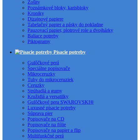
Zošity
Poznámkové bloky, karisbloky
Kroniky
Dizajnové papiere
Tabelačný papier a pásky do pokladne
Pauzovací papier, plotrové role a dvojhárky
Baliace potreby
Piktogramy
Písacie potreby
Gulôčkové perá
Špeciálne popisovače
Mikroceruzky
Tuhy do mikroceruziek
Ceruzky
Strúhadlá a gumy
Kružidlá a versatilky
Gulôčkové pera SWAROVSKI®
Luxusné písacie potreby
Súprava pier
Popisovače na CD
Popisovače na fólie
Popisovače na papier a flip
Multifunkčné perá