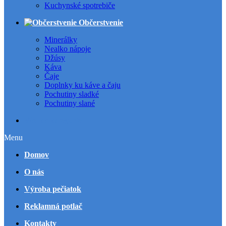
Kuchynské spotrebiče
Občerstvenie
Minerálky
Nealko nápoje
Džúsy
Káva
Čaje
Doplnky ku káve a čaju
Pochutiny sladké
Pochutiny slané
Všetky kategórie
Menu
Domov
O nás
Výroba pečiatok
Reklamná potlač
Kontakty