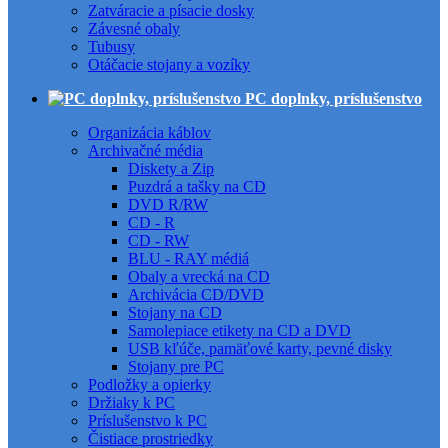
Zatváracie a písacie dosky
Závesné obaly
Tubusy
Otáčacie stojany a vozíky
PC doplnky, príslušenstvo
Organizácia káblov
Archivačné média
Diskety a Zip
Puzdrá a tašky na CD
DVD R/RW
CD - R
CD - RW
BLU - RAY médiá
Obaly a vrecká na CD
Archivácia CD/DVD
Stojany na CD
Samolepiace etikety na CD a DVD
USB kľúče, pamäťové karty, pevné disky
Stojany pre PC
Podložky a opierky
Držiaky k PC
Príslušenstvo k PC
Čistiace prostriedky