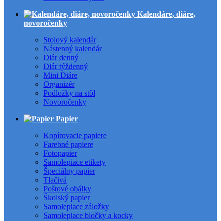
Kalendáre, diáre,
novoročenky
Stolový kalendár
Nástenný kalendár
Diár denný
Diár týždenný
Mini Diáre
Organizér
Podložky na stôl
Novoročenky
Papier
Kopírovacie papiere
Farebné papiere
Fotopapier
Samolepiace etikety
Špeciálny papier
Tlačivá
Poštové obálky
Školský papier
Samolepiace záložky
Samolepiace bločky a kocky