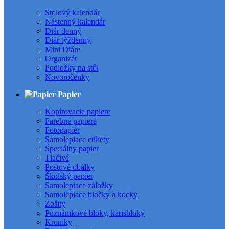
Stolový kalendár
Nástenný kalendár
Diár denný
Diár týždenný
Mini Diáre
Organizér
Podložky na stôl
Novoročenky
Papier
Kopírovacie papiere
Farebné papiere
Fotopapier
Samolepiace etikety
Špeciálny papier
Tlačivá
Poštové obálky
Školský papier
Samolepiace záložky
Samolepiace bločky a kocky
Zošity
Poznámkové bloky, karisbloky
Kroniky