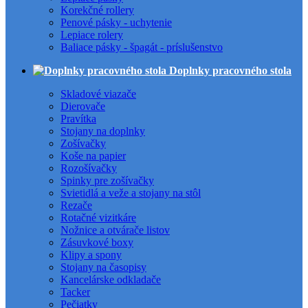
Korekčné rollery
Penové pásky - uchytenie
Lepiace rolery
Baliace pásky - špagát - príslušenstvo
Doplnky pracovného stola
Skladové viazače
Dierovače
Pravítka
Stojany na doplnky
Zošívačky
Koše na papier
Rozošívačky
Spinky pre zošívačky
Svietidlá a veže a stojany na stôl
Rezače
Rotačné vizitkáre
Nožnice a otvárače listov
Zásuvkové boxy
Klipy a spony
Stojany na časopisy
Kancelárske odkladače
Tacker
Pečiatky