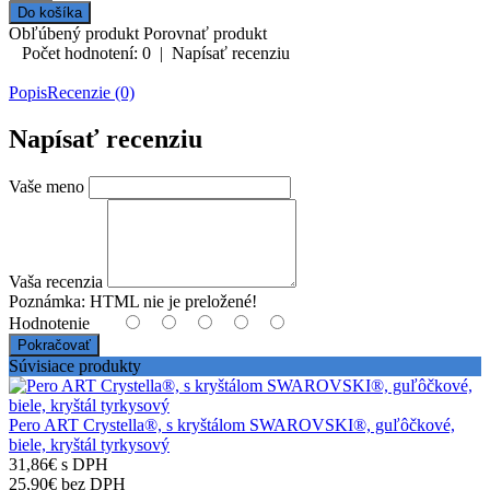
Obľúbený produkt
Porovnať produkt
Počet hodnotení: 0
|
Napísať recenziu
Popis
Recenzie (0)
Napísať recenziu
Vaše meno
Vaša recenzia
Poznámka:
HTML nie je preložené!
Hodnotenie
Pokračovať
Súvisiace produkty
Pero ART Crystella®, s kryštálom SWAROVSKI®, guľôčkové,
biele, kryštál tyrkysový
31,86€ s DPH
25,90€ bez DPH