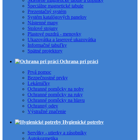
Sklenené magnetické tabule a doplnky
Špeciálne magnetické tabule
Prezentačný systém
Systém katalógových panelov
Nástenné mapy
Stolové stojany
Plastové puzdrá - menovky
Ukazovátka a laserové ukazovátka
Informačné tabuľky
Spätné projektory
Ochrana pri práci
Prvá pomoc
Bezpečnostné prvky
Lekárničky
Ochranné pomôcky na nohy
Ochranné pomôcky na ruky
Ochranné pomôcky na hlavu
Ochranný odev
Výstražné značenie
Hygienické potreby
Servítky - utierky a zásobníky
Autokozmetika