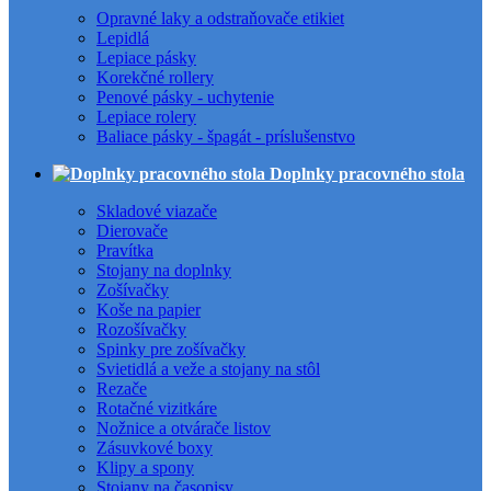
Opravné laky a odstraňovače etikiet
Lepidlá
Lepiace pásky
Korekčné rollery
Penové pásky - uchytenie
Lepiace rolery
Baliace pásky - špagát - príslušenstvo
Doplnky pracovného stola
Skladové viazače
Dierovače
Pravítka
Stojany na doplnky
Zošívačky
Koše na papier
Rozošívačky
Spinky pre zošívačky
Svietidlá a veže a stojany na stôl
Rezače
Rotačné vizitkáre
Nožnice a otvárače listov
Zásuvkové boxy
Klipy a spony
Stojany na časopisy