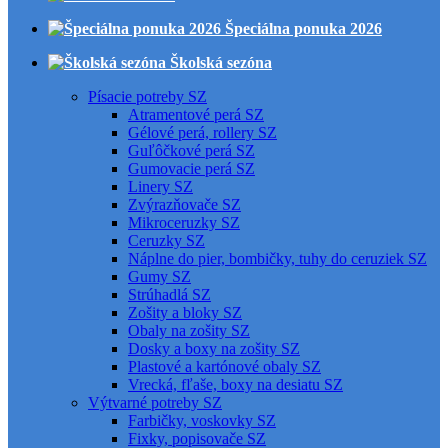
Špeciálna ponuka 2026
Školská sezóna
Písacie potreby SZ
Atramentové perá SZ
Gélové perá, rollery SZ
Guľôčkové perá SZ
Gumovacie perá SZ
Linery SZ
Zvýrazňovače SZ
Mikroceruzky SZ
Ceruzky SZ
Náplne do pier, bombičky, tuhy do ceruziek SZ
Gumy SZ
Strúhadlá SZ
Zošity a bloky SZ
Obaly na zošity SZ
Dosky a boxy na zošity SZ
Plastové a kartónové obaly SZ
Vrecká, fľaše, boxy na desiatu SZ
Výtvarné potreby SZ
Farbičky, voskovky SZ
Fixky, popisovače SZ