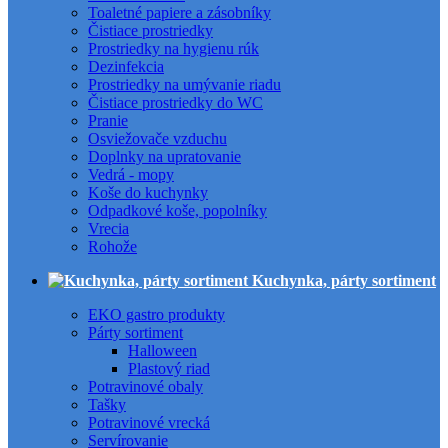
Toaletné papiere a zásobníky
Čistiace prostriedky
Prostriedky na hygienu rúk
Dezinfekcia
Prostriedky na umývanie riadu
Čistiace prostriedky do WC
Pranie
Osviežovače vzduchu
Doplnky na upratovanie
Vedrá - mopy
Koše do kuchynky
Odpadkové koše, popolníky
Vrecia
Rohože
Kuchynka, párty sortiment
EKO gastro produkty
Párty sortiment
Halloween
Plastový riad
Potravinové obaly
Tašky
Potravinové vrecká
Servírovanie