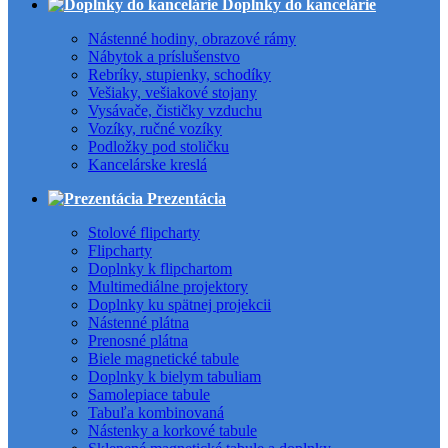
Doplnky do kancelárie
Nástenné hodiny, obrazové rámy
Nábytok a príslušenstvo
Rebríky, stupienky, schodíky
Vešiaky, vešiakové stojany
Vysávače, čističky vzduchu
Vozíky, ručné vozíky
Podložky pod stoličku
Kancelárske kreslá
Prezentácia
Stolové flipcharty
Flipcharty
Doplnky k flipchartom
Multimediálne projektory
Doplnky ku spätnej projekcii
Nástenné plátna
Prenosné plátna
Biele magnetické tabule
Doplnky k bielym tabuliam
Samolepiace tabule
Tabuľa kombinovaná
Nástenky a korkové tabule