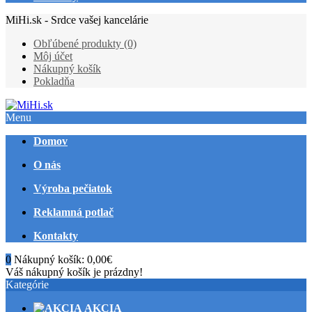
MiHi.sk - Srdce vašej kancelárie
Obľúbené produkty (0)
Môj účet
Nákupný košík
Pokladňa
Menu
Domov
O nás
Výroba pečiatok
Reklamná potlač
Kontakty
0
Nákupný košík:
0,00€
Váš nákupný košík je prázdny!
Kategórie
AKCIA