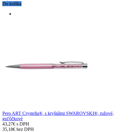
Do košíka
Pero ART Crystella®, s kryštálmi SWAROVSKI®, ružové,
guľôčkové
43,27€ s DPH
35,18€ bez DPH