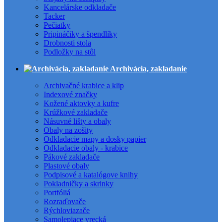
Kancelárske odkladače
Tacker
Pečiatky
Pripináčiky a špendlíky
Drobnosti stola
Podložky na stôl
Archivácia, zakladanie
Archivačné krabice a klip
Indexové značky
Kožené aktovky a kufre
Krúžkové zakladače
Násuvné lišty a obaly
Obaly na zošity
Odkladacie mapy a dosky papier
Odkladacie obaly - krabice
Pákové zakladače
Plastové obaly
Podpisové a katalógove knihy
Pokladničky a skrinky
Portfóliá
Rozraďovače
Rýchloviazače
Samolepiace vrecká