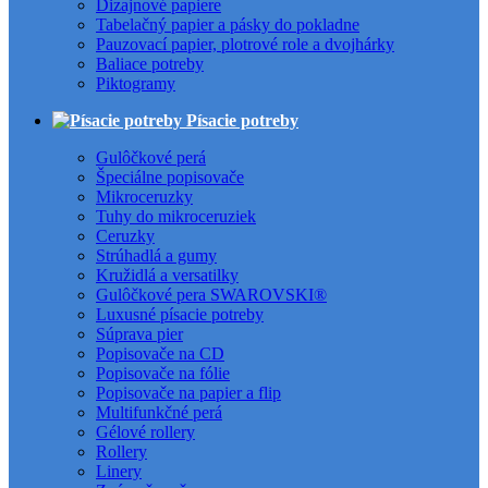
Dizajnové papiere
Tabelačný papier a pásky do pokladne
Pauzovací papier, plotrové role a dvojhárky
Baliace potreby
Piktogramy
Písacie potreby
Gulôčkové perá
Špeciálne popisovače
Mikroceruzky
Tuhy do mikroceruziek
Ceruzky
Strúhadlá a gumy
Kružidlá a versatilky
Gulôčkové pera SWAROVSKI®
Luxusné písacie potreby
Súprava pier
Popisovače na CD
Popisovače na fólie
Popisovače na papier a flip
Multifunkčné perá
Gélové rollery
Rollery
Linery