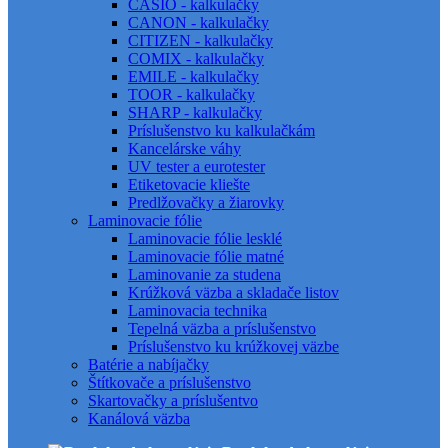
CASIO - kalkulačky
CANON - kalkulačky
CITIZEN - kalkulačky
COMIX - kalkulačky
EMILE - kalkulačky
TOOR - kalkulačky
SHARP - kalkulačky
Príslušenstvo ku kalkulačkám
Kancelárske váhy
UV tester a eurotester
Etiketovacie kliešte
Predlžovačky a žiarovky
Laminovacie fólie
Laminovacie fólie lesklé
Laminovacie fólie matné
Laminovanie za studena
Krúžková väzba a skladače listov
Laminovacia technika
Tepelná väzba a príslušenstvo
Príslušenstvo ku krúžkovej väzbe
Batérie a nabíjačky
Štítkovače a príslušenstvo
Skartovačky a príslušentvo
Kanálová väzba