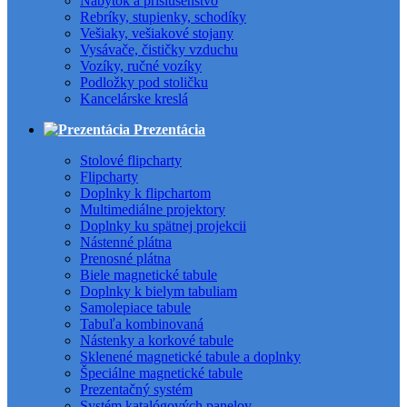
Nábytok a príslušenstvo
Rebríky, stupienky, schodíky
Vešiaky, vešiakové stojany
Vysávače, čističky vzduchu
Vozíky, ručné vozíky
Podložky pod stoličku
Kancelárske kreslá
Prezentácia
Stolové flipcharty
Flipcharty
Doplnky k flipchartom
Multimediálne projektory
Doplnky ku spätnej projekcii
Nástenné plátna
Prenosné plátna
Biele magnetické tabule
Doplnky k bielym tabuliam
Samolepiace tabule
Tabuľa kombinovaná
Nástenky a korkové tabule
Sklenené magnetické tabule a doplnky
Špeciálne magnetické tabule
Prezentačný systém
Systém katalógových panelov