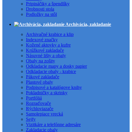
Pripináčiky a špendlíky
Drobnosti stola
Podložky na stôl
Archivácia, zakladanie
Archivačné krabice a klip
Indexové značky
Kožené aktovky a kufre
Krúžkové zakladače
Násuvné lišty a obaly
Obaly na zošity
Odkladacie mapy a dosky papier
Odkladacie obaly - krabice
Pákové zakladače
Plastové obaly
Podpisové a katalógove knihy
Pokladničky a skrinky
Portfóliá
Rozraďovače
Rýchloviazače
Samolepiace vrecká
Sejfy
Vizitkáre a telefónne adresáre
Zakladacie obaly