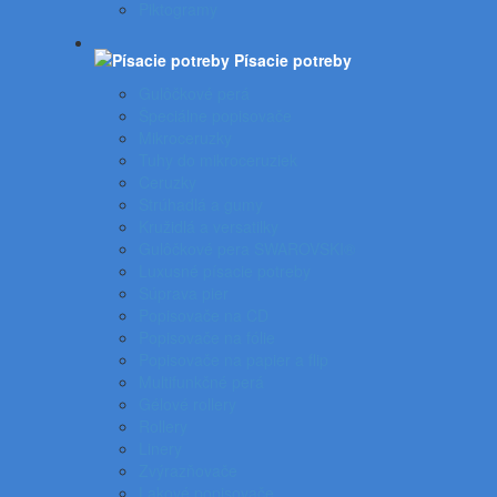
Piktogramy
Písacie potreby
Gulôčkové perá
Špeciálne popisovače
Mikroceruzky
Tuhy do mikroceruziek
Ceruzky
Strúhadlá a gumy
Kružidlá a versatilky
Gulôčkové pera SWAROVSKI®
Luxusné písacie potreby
Súprava pier
Popisovače na CD
Popisovače na fólie
Popisovače na papier a flip
Multifunkčné perá
Gélové rollery
Rollery
Linery
Zvýrazňovače
Lakové popisovače