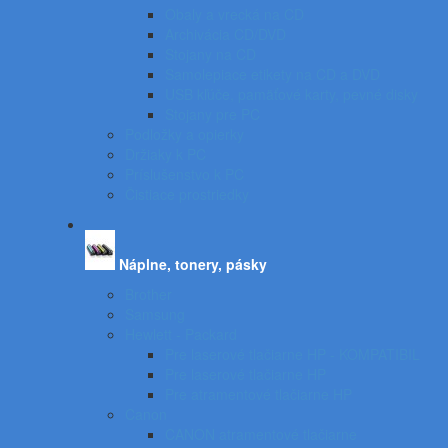
Obaly a vrecká na CD
Archivácia CD/DVD
Stojany na CD
Samolepiace etikety na CD a DVD
USB kľúče, pamäťové karty, pevné disky
Stojany pre PC
Podložky a opierky
Držiaky k PC
Príslušenstvo k PC
Čistiace prostriedky
Náplne, tonery, pásky
Brother
Samsung
Hewlett - Packard
Pre laserové tlačiarne HP - KOMPATIBIL
Pre laserové tlačiarne HP
Pre atramentové tlačiarne HP
Canon
CANON atramentové tlačiarne