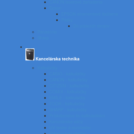
CANON laserové zariadenia
Epson
EPSON atramentové tlačiarne
Pásky
Do písacích strojov
Panasonic
Sharp
Kancelárska technika
Kalkulačky
CASIO - kalkulačky
CANON - kalkulačky
CITIZEN - kalkulačky
COMIX - kalkulačky
EMILE - kalkulačky
TOOR - kalkulačky
SHARP - kalkulačky
Príslušenstvo ku kalkulačkám
Kancelárske váhy
UV tester a eurotester
Etiketovacie kliešte