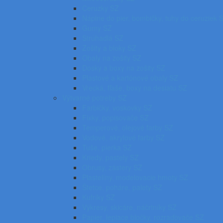
Ceruzky SZ
Náplne do pier, bombičky, tuhy do ceruziek 
Gumy SZ
Strúhadlá SZ
Zošity a bloky SZ
Obaly na zošity SZ
Dosky a boxy na zošity SZ
Plastové a kartónové obaly SZ
Vrecká, fľaše, boxy na desiatu SZ
Výtvarné potreby SZ
Farbičky, voskovky SZ
Fixky, popisovače SZ
Temperové, olejové farby SZ
Vodové, akrylové farby SZ
Tuše, pierka SZ
Kriedy, pastely SZ
Obrusy, zástery SZ
Plastelíny, modelovacie hmoty SZ
Štetce, poháre, palety SZ
Kufríky SZ
Výkresy, skicáre, náčrtníky SZ
Papier, lepiace bločky, rozraďovače SZ