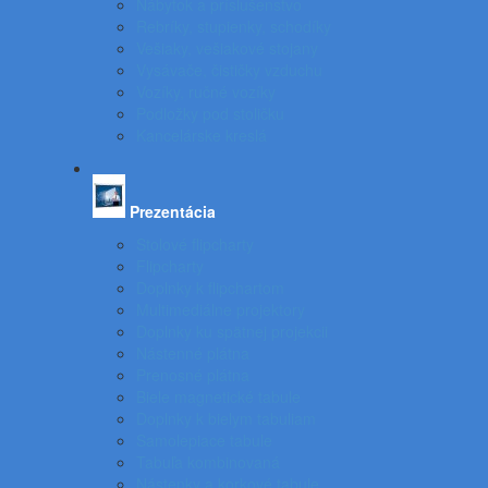
Nábytok a príslušenstvo
Rebríky, stupienky, schodíky
Vešiaky, vešiakové stojany
Vysávače, čističky vzduchu
Vozíky, ručné vozíky
Podložky pod stoličku
Kancelárske kreslá
Prezentácia
Stolové flipcharty
Flipcharty
Doplnky k flipchartom
Multimediálne projektory
Doplnky ku spätnej projekcii
Nástenné plátna
Prenosné plátna
Biele magnetické tabule
Doplnky k bielym tabuliam
Samolepiace tabule
Tabuľa kombinovaná
Nástenky a korkové tabule