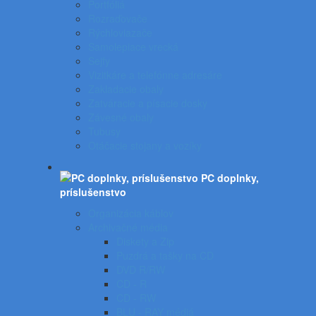
Portfóliá
Rozraďovače
Rýchloviazače
Samolepiace vrecká
Sejfy
Vizitkáre a telefónne adresáre
Zakladacie obaly
Zatváracie a písacie dosky
Závesné obaly
Tubusy
Otáčacie stojany a vozíky
PC doplnky,
príslušenstvo
Organizácia káblov
Archivačné média
Diskety a Zip
Puzdrá a tašky na CD
DVD R/RW
CD - R
CD - RW
BLU - RAY médiá