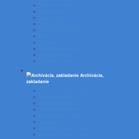
Nožnice a otvárače listov
Zásuvkové boxy
Klipy a spony
Stojany na časopisy
Kancelárske odkladače
Tacker
Pečiatky
Pripináčiky a špendlíky
Drobnosti stola
Podložky na stôl
Archivácia,
zakladanie
Archivačné krabice a klip
Indexové značky
Kožené aktovky a kufre
Krúžkové zakladače
Násuvné lišty a obaly
Obaly na zošity
Odkladacie mapy a dosky papier
Odkladacie obaly - krabice