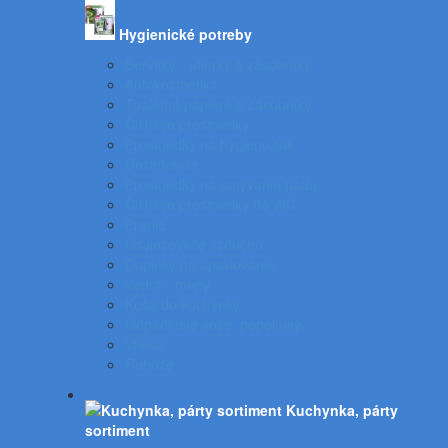
Hygienické potreby
Servítky - utierky a zásobníky
Autokozmetika
Toaletné papiere a zásobníky
Čistiace prostriedky
Prostriedky na hygienu rúk
Dezinfekcia
Prostriedky na umývanie riadu
Čistiace prostriedky do WC
Pranie
Osviežovače vzduchu
Doplnky na upratovanie
Vedrá - mopy
Koše do kuchynky
Odpadkové koše, popolníky
Vrecia
Rohože
Kuchynka, párty
sortiment