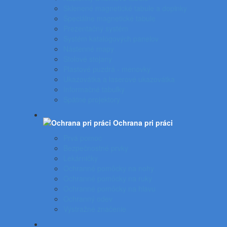
Sklenené magnetické tabule a doplnky
Špeciálne magnetické tabule
Prezentačný systém
Systém katalógových panelov
Nástenné mapy
Stolové stojany
Plastové puzdrá - menovky
Ukazovátka a laserové ukazovátka
Informačné tabuľky
Spätné projektory
Ochrana pri práci
Prvá pomoc
Bezpečnostné prvky
Lekárničky
Ochranné pomôcky na nohy
Ochranné pomôcky na ruky
Ochranné pomôcky na hlavu
Ochranný odev
Výstražné značenie