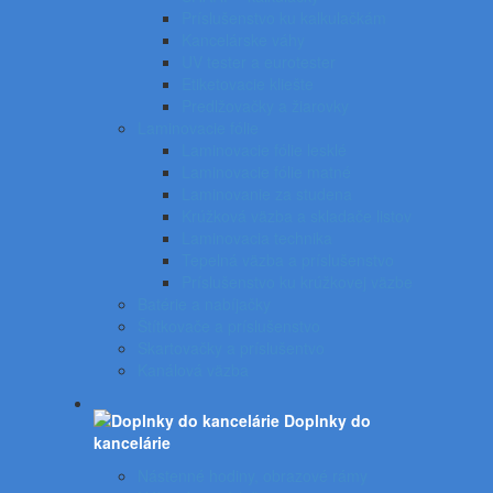
Príslušenstvo ku kalkulačkám
Kancelárske váhy
UV tester a eurotester
Etiketovacie kliešte
Predlžovačky a žiarovky
Laminovacie fólie
Laminovacie fólie lesklé
Laminovacie fólie matné
Laminovanie za studena
Krúžková väzba a skladače listov
Laminovacia technika
Tepelná väzba a príslušenstvo
Príslušenstvo ku krúžkovej väzbe
Batérie a nabíjačky
Štítkovače a príslušenstvo
Skartovačky a príslušentvo
Kanálová väzba
Doplnky do
kancelárie
Nástenné hodiny, obrazové rámy