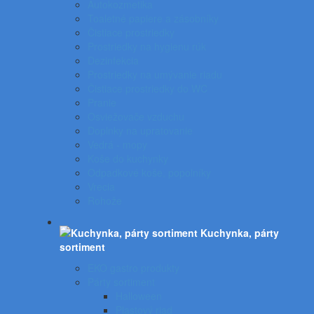
Autokozmetika
Toaletné papiere a zásobníky
Čistiace prostriedky
Prostriedky na hygienu rúk
Dezinfekcia
Prostriedky na umývanie riadu
Čistiace prostriedky do WC
Pranie
Osviežovače vzduchu
Doplnky na upratovanie
Vedrá - mopy
Koše do kuchynky
Odpadkové koše, popolníky
Vrecia
Rohože
Kuchynka, párty
sortiment
EKO gastro produkty
Párty sortiment
Halloween
Plastový riad