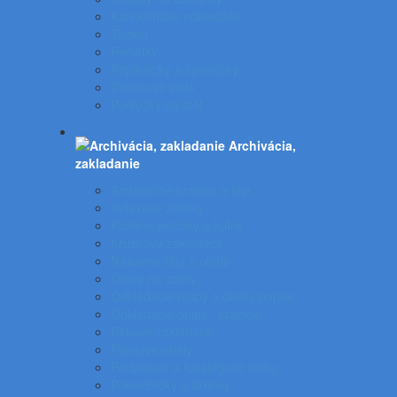
Kancelárske odkladače
Tacker
Pečiatky
Pripináčiky a špendlíky
Drobnosti stola
Podložky na stôl
Archivácia,
zakladanie
Archivačné krabice a klip
Indexové značky
Kožené aktovky a kufre
Krúžkové zakladače
Násuvné lišty a obaly
Obaly na zošity
Odkladacie mapy a dosky papier
Odkladacie obaly - krabice
Pákové zakladače
Plastové obaly
Podpisové a katalógove knihy
Pokladničky a skrinky