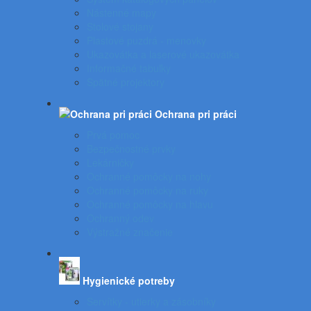
Nástenné mapy
Stolové stojany
Plastové puzdrá - menovky
Ukazovátka a laserové ukazovátka
Informačné tabuľky
Spätné projektory
Ochrana pri práci
Prvá pomoc
Bezpečnostné prvky
Lekárničky
Ochranné pomôcky na nohy
Ochranné pomôcky na ruky
Ochranné pomôcky na hlavu
Ochranný odev
Výstražné značenie
Hygienické potreby
Servítky - utierky a zásobníky