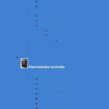
Pre laserové tlačiarne HP
Pre atramentové tlačiarne HP
Canon
CANON atramentové tlačiarne
CANON laserové zariadenia
Epson
EPSON atramentové tlačiarne
Pásky
Do písacích strojov
Panasonic
Sharp
Kancelárska technika
Kalkulačky
CASIO - kalkulačky
CANON - kalkulačky
CITIZEN - kalkulačky
COMIX - kalkulačky
EMILE - kalkulačky
TOOR - kalkulačky
SHARP - kalkulačky