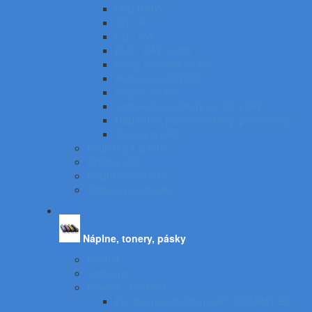
DVD R/RW
CD - R
CD - RW
BLU - RAY médiá
Obaly a vrecká na CD
Archivácia CD/DVD
Stojany na CD
Samolepiace etikety na CD a DVD
USB kľúče, pamäťové karty, pevné disky
Stojany pre PC
Podložky a opierky
Držiaky k PC
Príslušenstvo k PC
Čistiace prostriedky
Náplne, tonery, pásky
Brother
Samsung
Hewlett - Packard
Pre laserové tlačiarne HP - KOMPATIBIL