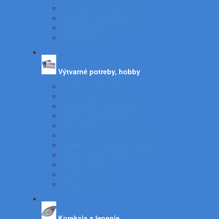
Permanentné popisovače
Stierateľné popisovače
Náplne do pier
Plniace pero
Výtvarné potreby, hobby
Farbičky, voskovky
Fixky, popisovače
Temperové, olejové farby
Vodové, akrylové farby
Tuše, pierka
Kriedy, pastely
Plastelíny, modelovacie hmoty
Štetce, poháre, palety
Obrusy, zástery
Kufríky
Hobby, kreatíva
Korekcia a lepenie