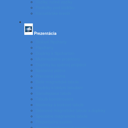
Vozíky, ručné vozíky
Podložky pod stoličku
Kancelárske kreslá
Prezentácia
Stolové flipcharty
Flipcharty
Doplnky k flipchartom
Multimediálne projektory
Doplnky ku spätnej projekcii
Nástenné plátna
Prenosné plátna
Biele magnetické tabule
Doplnky k bielym tabuliam
Samolepiace tabule
Tabuľa kombinovaná
Nástenky a korkové tabule
Sklenené magnetické tabule a doplnky
Špeciálne magnetické tabule
Prezentačný systém
Systém katalógových panelov