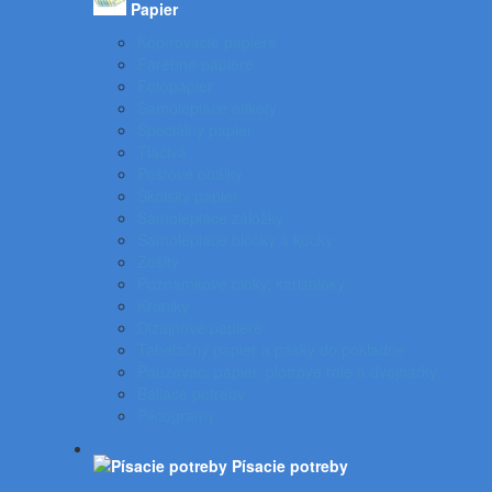
Papier
Kopírovacie papiere
Farebné papiere
Fotopapier
Samolepiace etikety
Špeciálny papier
Tlačivá
Poštové obálky
Školský papier
Samolepiace záložky
Samolepiace bločky a kocky
Zošity
Poznámkové bloky, karisbloky
Kroniky
Dizajnové papiere
Tabelačný papier a pásky do pokladne
Pauzovací papier, plotrové role a dvojhárky
Baliace potreby
Piktogramy
Písacie potreby