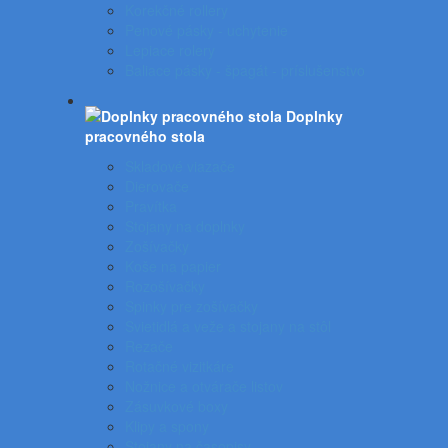
Korekčné rollery
Penové pásky - uchytenie
Lepiace rolery
Baliace pásky - špagát - príslušenstvo
Doplnky
pracovného stola
Skladové viazače
Dierovače
Pravítka
Stojany na doplnky
Zošívačky
Koše na papier
Rozošívačky
Spinky pre zošívačky
Svietidlá a veže a stojany na stôl
Rezače
Rotačné vizitkáre
Nožnice a otvárače listov
Zásuvkové boxy
Klipy a spony
Stojany na časopisy