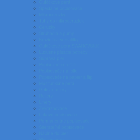
Gulôčkové perá
Špeciálne popisovače
Mikroceruzky
Tuhy do mikroceruziek
Ceruzky
Strúhadlá a gumy
Kružidlá a versatilky
Gulôčkové pera SWAROVSKI®
Luxusné písacie potreby
Súprava pier
Popisovače na CD
Popisovače na fólie
Popisovače na papier a flip
Multifunkčné perá
Gélové rollery
Rollery
Linery
Zvýrazňovače
Lakové popisovače
Permanentné popisovače
Stierateľné popisovače
Náplne do pier
Plniace pero