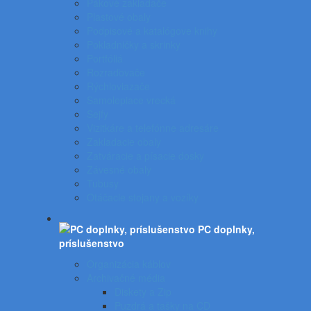
Pákové zakladače
Plastové obaly
Podpisové a katalógove knihy
Pokladničky a skrinky
Portfóliá
Rozraďovače
Rýchloviazače
Samolepiace vrecká
Sejfy
Vizitkáre a telefónne adresáre
Zakladacie obaly
Zatváracie a písacie dosky
Závesné obaly
Tubusy
Otáčacie stojany a vozíky
PC doplnky,
príslušenstvo
Organizácia káblov
Archivačné média
Diskety a Zip
Puzdrá a tašky na CD