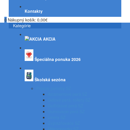
Kontakty
0
Nákupný košík:
0,00€
Kategórie
AKCIA
Špeciálna ponuka 2026
Školská sezóna
Písacie potreby SZ
Atramentové perá SZ
Gélové perá, rollery SZ
Guľôčkové perá SZ
Gumovacie perá SZ
Linery SZ
Zvýrazňovače SZ
Mikroceruzky SZ