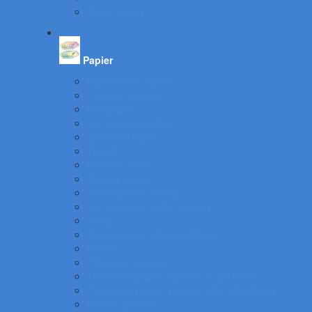
Novoročenky
Papier
Kopírovacie papiere
Farebné papiere
Fotopapier
Samolepiace etikety
Špeciálny papier
Tlačivá
Poštové obálky
Školský papier
Samolepiace záložky
Samolepiace bločky a kocky
Zošity
Poznámkové bloky, karisbloky
Kroniky
Dizajnové papiere
Tabelačný papier a pásky do pokladne
Pauzovací papier, plotrové role a dvojhárky
Baliace potreby