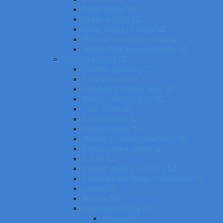
Zošity a bloky SZ
Obaly na zošity SZ
Dosky a boxy na zošity SZ
Plastové a kartónové obaly SZ
Vrecká, fľaše, boxy na desiatu SZ
Výtvarné potreby SZ
Farbičky, voskovky SZ
Fixky, popisovače SZ
Temperové, olejové farby SZ
Vodové, akrylové farby SZ
Tuše, pierka SZ
Kriedy, pastely SZ
Obrusy, zástery SZ
Plastelíny, modelovacie hmoty SZ
Štetce, poháre, palety SZ
Kufríky SZ
Výkresy, skicáre, náčrtníky SZ
Papier, lepiace bločky, rozraďovače SZ
Lepidlá SZ
Nožnice SZ
Rysovacie potreby SZ
Pravítka SZ