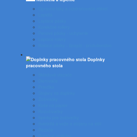
Opravné laky a odstraňovače etikiet
Lepidlá
Lepiace pásky
Korekčné rollery
Penové pásky - uchytenie
Lepiace rolery
Baliace pásky - špagát - príslušenstvo
Doplnky
pracovného stola
Skladové viazače
Dierovače
Pravítka
Stojany na doplnky
Zošívačky
Koše na papier
Rozošívačky
Spinky pre zošívačky
Svietidlá a veže a stojany na stôl
Rezače
Rotačné vizitkáre