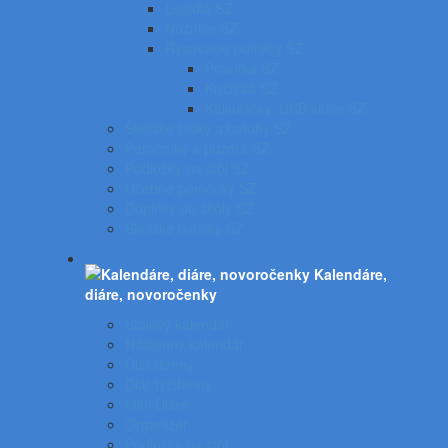
Lepidlá SZ
Nožnice SZ
Rysovacie potreby SZ
Pravítka SZ
Kružidlá SZ
Kalkulačky, USB kľúče SZ
Školské tašky a batohy SZ
Peračníky a puzdrá SZ
Podložky na stôl SZ
Učebné pomôcky SZ
Doplnky do školy SZ
Školské balíčky SZ
Kalendáre,
diáre, novoročenky
Stolový kalendár
Nástenný kalendár
Diár denný
Diár týždenný
Mini Diáre
Organizér
Podložky na stôl