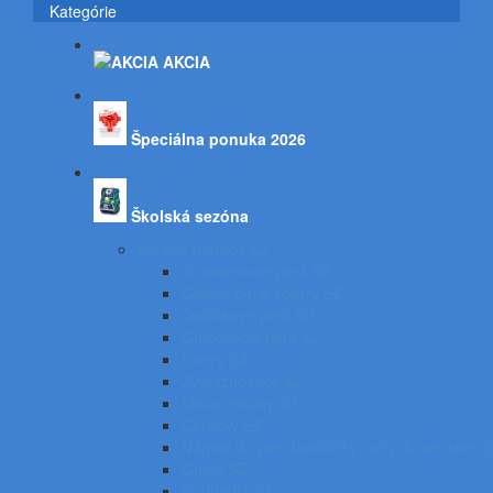
Kategórie
AKCIA
Špeciálna ponuka 2026
Školská sezóna
Písacie potreby SZ
Atramentové perá SZ
Gélové perá, rollery SZ
Guľôčkové perá SZ
Gumovacie perá SZ
Linery SZ
Zvýrazňovače SZ
Mikroceruzky SZ
Ceruzky SZ
Náplne do pier, bombičky, tuhy do ceruziek 
Gumy SZ
Strúhadlá SZ