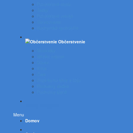
Potravinové obaly
Tašky
Potravinové vrecká
Servírovanie
Kuchynské spotrebiče
Občerstvenie
Minerálky
Nealko nápoje
Džúsy
Káva
Čaje
Doplnky ku káve a čaju
Pochutiny sladké
Pochutiny slané
Všetky kategórie
Menu
Domov