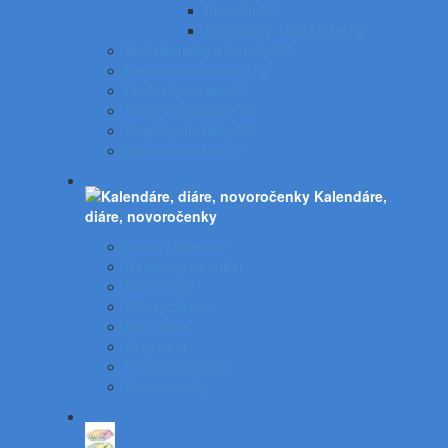
Kružidlá SZ
Kalkulačky, USB kľúče SZ
Školské tašky a batohy SZ
Peračníky a puzdrá SZ
Podložky na stôl SZ
Učebné pomôcky SZ
Doplnky do školy SZ
Školské balíčky SZ
Kalendáre,
diáre, novoročenky
Stolový kalendár
Nástenný kalendár
Diár denný
Diár týždenný
Mini Diáre
Organizér
Podložky na stôl
Novoročenky