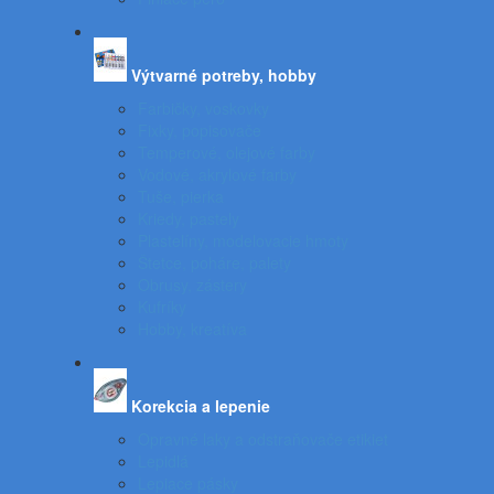
Výtvarné potreby, hobby
Farbičky, voskovky
Fixky, popisovače
Temperové, olejové farby
Vodové, akrylové farby
Tuše, pierka
Kriedy, pastely
Plastelíny, modelovacie hmoty
Štetce, poháre, palety
Obrusy, zástery
Kufríky
Hobby, kreatíva
Korekcia a lepenie
Opravné laky a odstraňovače etikiet
Lepidlá
Lepiace pásky