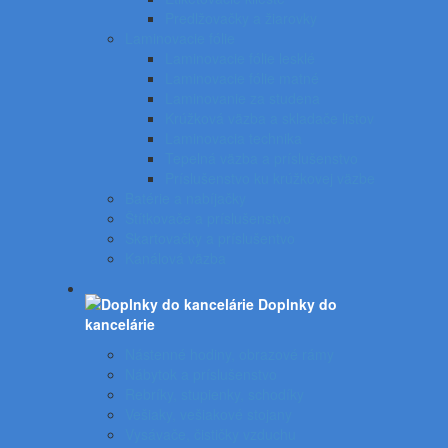
Predlžovačky a žiarovky
Laminovacie fólie
Laminovacie fólie lesklé
Laminovacie fólie matné
Laminovanie za studena
Krúžková väzba a skladače listov
Laminovacia technika
Tepelná väzba a príslušenstvo
Príslušenstvo ku krúžkovej väzbe
Batérie a nabíjačky
Štítkovače a príslušenstvo
Skartovačky a príslušentvo
Kanálová väzba
Doplnky do
kancelárie
Nástenné hodiny, obrazové rámy
Nábytok a príslušenstvo
Rebríky, stupienky, schodíky
Vešiaky, vešiakové stojany
Vysávače, čističky vzduchu