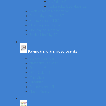
Kružidlá SZ
Kalkulačky, USB kľúče SZ
Školské tašky a batohy SZ
Peračníky a puzdrá SZ
Podložky na stôl SZ
Učebné pomôcky SZ
Doplnky do školy SZ
Školské balíčky SZ
Kalendáre, diáre, novoročenky
Stolový kalendár
Nástenný kalendár
Diár denný
Diár týždenný
Mini Diáre
Organizér
Podložky na stôl
Novoročenky