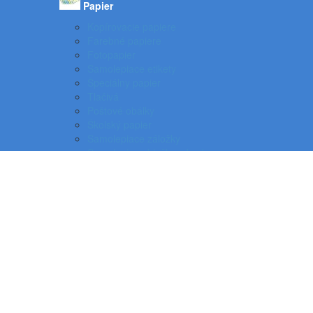
Papier
Kopírovacie papiere
Farebné papiere
Fotopapier
Samolepiace etikety
Špeciálny papier
Tlačivá
Poštové obálky
Školský papier
Samolepiace záložky
Samolepiace bločky a kocky
Zošity
Poznámkové bloky, karisbloky
Kroniky
Dizajnové papiere
Tabelačný papier a pásky do pokladne
Pauzovací papier, plotrové role a dvojhárky
Baliace potreby
Piktogramy