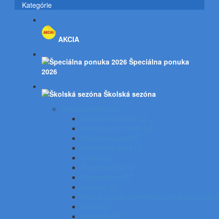
Kategórie
AKCIA
Špeciálna ponuka
2026
Školská sezóna
Písacie potreby SZ
Atramentové perá SZ
Gélové perá, rollery SZ
Guľôčkové perá SZ
Gumovacie perá SZ
Linery SZ
Zvýrazňovače SZ
Mikroceruzky SZ
Ceruzky SZ
Náplne do pier, bombičky, tuhy do ceruziek 
Gumy SZ
Strúhadlá SZ