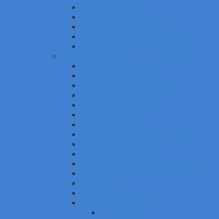
Zošity a bloky SZ
Obaly na zošity SZ
Dosky a boxy na zošity SZ
Plastové a kartónové obaly SZ
Vrecká, fľaše, boxy na desiatu SZ
Výtvarné potreby SZ
Farbičky, voskovky SZ
Fixky, popisovače SZ
Temperové, olejové farby SZ
Vodové, akrylové farby SZ
Tuše, pierka SZ
Kriedy, pastely SZ
Obrusy, zástery SZ
Plastelíny, modelovacie hmoty SZ
Štetce, poháre, palety SZ
Kufríky SZ
Výkresy, skicáre, náčrtníky SZ
Papier, lepiace bločky, rozraďovače SZ
Lepidlá SZ
Nožnice SZ
Rysovacie potreby SZ
Pravítka SZ