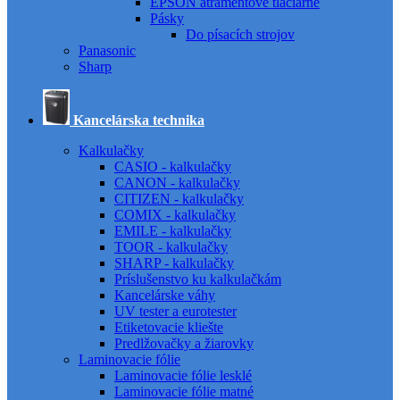
EPSON atramentové tlačiarne
Pásky
Do písacích strojov
Panasonic
Sharp
Kancelárska technika
Kalkulačky
CASIO - kalkulačky
CANON - kalkulačky
CITIZEN - kalkulačky
COMIX - kalkulačky
EMILE - kalkulačky
TOOR - kalkulačky
SHARP - kalkulačky
Príslušenstvo ku kalkulačkám
Kancelárske váhy
UV tester a eurotester
Etiketovacie kliešte
Predlžovačky a žiarovky
Laminovacie fólie
Laminovacie fólie lesklé
Laminovacie fólie matné