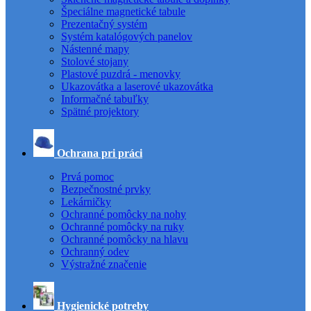
Špeciálne magnetické tabule
Prezentačný systém
Systém katalógových panelov
Nástenné mapy
Stolové stojany
Plastové puzdrá - menovky
Ukazovátka a laserové ukazovátka
Informačné tabuľky
Spätné projektory
Ochrana pri práci
Prvá pomoc
Bezpečnostné prvky
Lekárničky
Ochranné pomôcky na nohy
Ochranné pomôcky na ruky
Ochranné pomôcky na hlavu
Ochranný odev
Výstražné značenie
Hygienické potreby