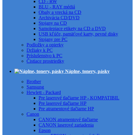
CD - RW
BLU - RAY médiá
Obaly a vrecká na CD
Archivácia CD/DVD
Stojany na CD
Samolepiace etikety na CD a DVD
USB kľúče, pamäťové karty, pevné disky
Stojany pre PC
Podložky a opierky
Držiaky k PC
Príslušenstvo k PC
Čistiace prostriedky
Náplne, tonery, pásky
Brother
Samsung
Hewlett - Packard
Pre laserové tlačiarne HP - KOMPATIBIL
Pre laserové tlačiarne HP
Pre atramentové tlačiarne HP
Canon
CANON atramentové tlačiarne
CANON laserové zariadenia
Epson