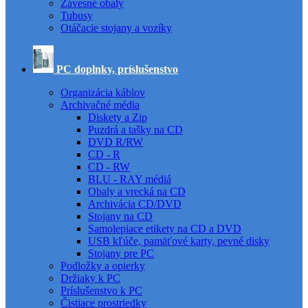
Závesné obaly
Tubusy
Otáčacie stojany a vozíky
PC doplnky, príslušenstvo
Organizácia káblov
Archivačné média
Diskety a Zip
Puzdrá a tašky na CD
DVD R/RW
CD - R
CD - RW
BLU - RAY médiá
Obaly a vrecká na CD
Archivácia CD/DVD
Stojany na CD
Samolepiace etikety na CD a DVD
USB kľúče, pamäťové karty, pevné disky
Stojany pre PC
Podložky a opierky
Držiaky k PC
Príslušenstvo k PC
Čistiace prostriedky