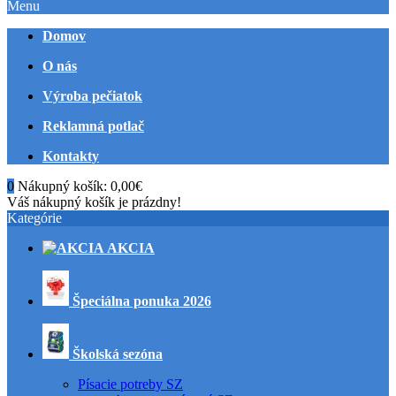
Menu
Domov
O nás
Výroba pečiatok
Reklamná potlač
Kontakty
0
Nákupný košík:
0,00€
Váš nákupný košík je prázdny!
Kategórie
AKCIA
Špeciálna ponuka 2026
Školská sezóna
Písacie potreby SZ