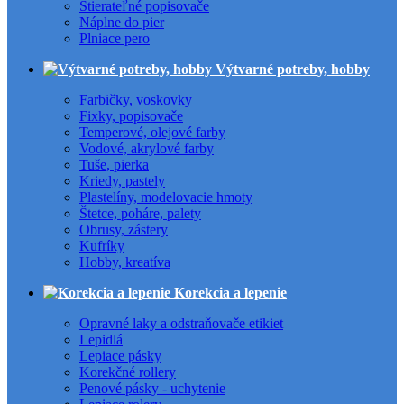
Stierateľné popisovače
Náplne do pier
Plniace pero
Výtvarné potreby, hobby
Farbičky, voskovky
Fixky, popisovače
Temperové, olejové farby
Vodové, akrylové farby
Tuše, pierka
Kriedy, pastely
Plastelíny, modelovacie hmoty
Štetce, poháre, palety
Obrusy, zástery
Kufríky
Hobby, kreatíva
Korekcia a lepenie
Opravné laky a odstraňovače etikiet
Lepidlá
Lepiace pásky
Korekčné rollery
Penové pásky - uchytenie