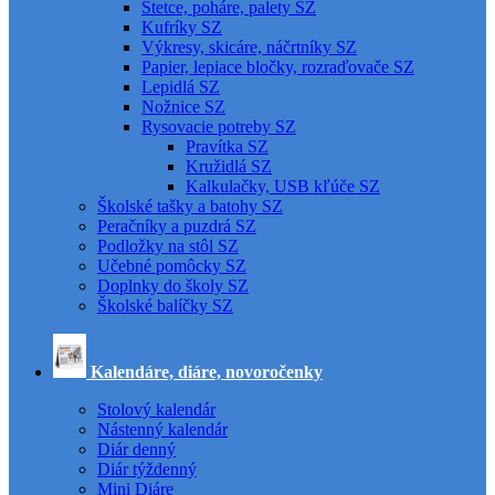
Štetce, poháre, palety SZ
Kufríky SZ
Výkresy, skicáre, náčrtníky SZ
Papier, lepiace bločky, rozraďovače SZ
Lepidlá SZ
Nožnice SZ
Rysovacie potreby SZ
Pravítka SZ
Kružidlá SZ
Kalkulačky, USB kľúče SZ
Školské tašky a batohy SZ
Peračníky a puzdrá SZ
Podložky na stôl SZ
Učebné pomôcky SZ
Doplnky do školy SZ
Školské balíčky SZ
Kalendáre, diáre, novoročenky
Stolový kalendár
Nástenný kalendár
Diár denný
Diár týždenný
Mini Diáre