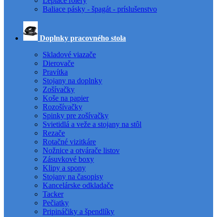
Lepiace rolery
Baliace pásky - špagát - príslušenstvo
Doplnky pracovného stola
Skladové viazače
Dierovače
Pravítka
Stojany na doplnky
Zošívačky
Koše na papier
Rozošívačky
Spinky pre zošívačky
Svietidlá a veže a stojany na stôl
Rezače
Rotačné vizitkáre
Nožnice a otvárače listov
Zásuvkové boxy
Klipy a spony
Stojany na časopisy
Kancelárske odkladače
Tacker
Pečiatky
Pripináčiky a špendlíky