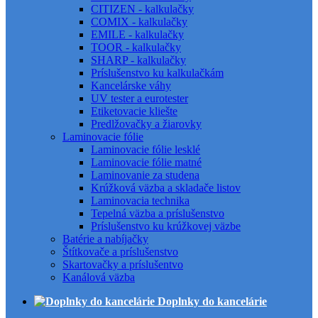
CITIZEN - kalkulačky
COMIX - kalkulačky
EMILE - kalkulačky
TOOR - kalkulačky
SHARP - kalkulačky
Príslušenstvo ku kalkulačkám
Kancelárske váhy
UV tester a eurotester
Etiketovacie kliešte
Predlžovačky a žiarovky
Laminovacie fólie
Laminovacie fólie lesklé
Laminovacie fólie matné
Laminovanie za studena
Krúžková väzba a skladače listov
Laminovacia technika
Tepelná väzba a príslušenstvo
Príslušenstvo ku krúžkovej väzbe
Batérie a nabíjačky
Štítkovače a príslušenstvo
Skartovačky a príslušentvo
Kanálová väzba
Doplnky do kancelárie