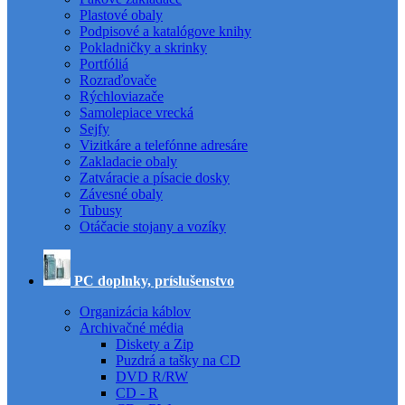
Plastové obaly
Podpisové a katalógove knihy
Pokladničky a skrinky
Portfóliá
Rozraďovače
Rýchloviazače
Samolepiace vrecká
Sejfy
Vizitkáre a telefónne adresáre
Zakladacie obaly
Zatváracie a písacie dosky
Závesné obaly
Tubusy
Otáčacie stojany a vozíky
PC doplnky, príslušenstvo
Organizácia káblov
Archivačné média
Diskety a Zip
Puzdrá a tašky na CD
DVD R/RW
CD - R