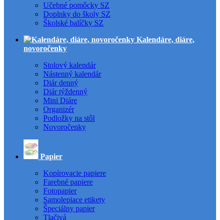
Učebné pomôcky SZ
Doplnky do školy SZ
Školské balíčky SZ
Kalendáre, diáre,
novoročenky
Stolový kalendár
Nástenný kalendár
Diár denný
Diár týždenný
Mini Diáre
Organizér
Podložky na stôl
Novoročenky
Papier
Kopírovacie papiere
Farebné papiere
Fotopapier
Samolepiace etikety
Špeciálny papier
Tlačivá