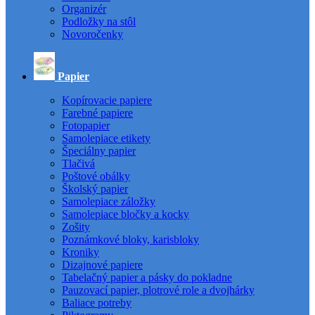
Organizér
Podložky na stôl
Novoročenky
Papier
Kopírovacie papiere
Farebné papiere
Fotopapier
Samolepiace etikety
Špeciálny papier
Tlačivá
Poštové obálky
Školský papier
Samolepiace záložky
Samolepiace bločky a kocky
Zošity
Poznámkové bloky, karisbloky
Kroniky
Dizajnové papiere
Tabelačný papier a pásky do pokladne
Pauzovací papier, plotrové role a dvojhárky
Baliace potreby