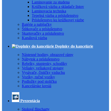
Laminovanie za studena
Krúžková väzba a skladače listov
Laminovacia technika
Tepelná väzba a príslušenstvo
Príslušenstvo ku krúžkovej väzbe
Batérie a nabíjačky
Štítkovače a príslušenstvo
Skartovačky a príslušentvo
Kanálová väzba
Doplnky do kancelárie
Nástenné hodiny, obrazové rámy
Nábytok a príslušenstvo
Rebríky, stupienky, schodíky
Vešiaky, vešiakové stojany
Vysávače, čističky vzduchu
Vozíky, ručné vozíky
Podložky pod stoličku
Kancelárske kreslá
Prezentácia
Stolové flipcharty