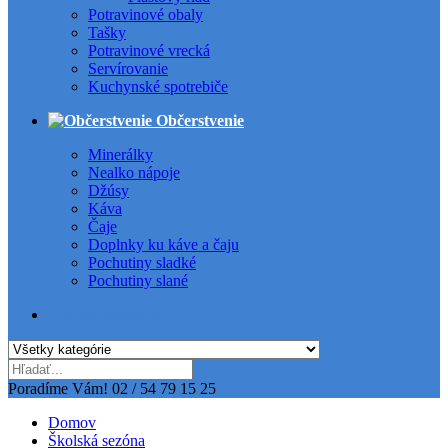
Potravinové obaly
Tašky
Potravinové vrecká
Servírovanie
Kuchynské spotrebiče
Občerstvenie
Minerálky
Nealko nápoje
Džúsy
Káva
Čaje
Doplnky ku káve a čaju
Pochutiny sladké
Pochutiny slané
Všetky kategórie
Poradíme Vám!
02 / 54 79 15 25
Domov
Školská sezóna