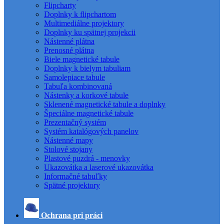
Flipcharty
Doplnky k flipchartom
Multimediálne projektory
Doplnky ku spätnej projekcii
Nástenné plátna
Prenosné plátna
Biele magnetické tabule
Doplnky k bielym tabuliam
Samolepiace tabule
Tabuľa kombinovaná
Nástenky a korkové tabule
Sklenené magnetické tabule a doplnky
Špeciálne magnetické tabule
Prezentačný systém
Systém katalógových panelov
Nástenné mapy
Stolové stojany
Plastové puzdrá - menovky
Ukazovátka a laserové ukazovátka
Informačné tabuľky
Spätné projektory
Ochrana pri práci