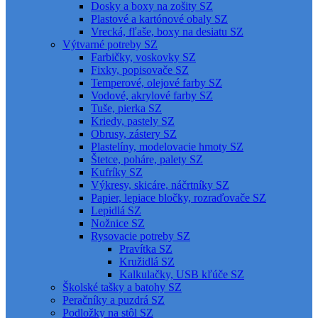
Dosky a boxy na zošity SZ
Plastové a kartónové obaly SZ
Vrecká, fľaše, boxy na desiatu SZ
Výtvarné potreby SZ
Farbičky, voskovky SZ
Fixky, popisovače SZ
Temperové, olejové farby SZ
Vodové, akrylové farby SZ
Tuše, pierka SZ
Kriedy, pastely SZ
Obrusy, zástery SZ
Plastelíny, modelovacie hmoty SZ
Štetce, poháre, palety SZ
Kufríky SZ
Výkresy, skicáre, náčrtníky SZ
Papier, lepiace bločky, rozraďovače SZ
Lepidlá SZ
Nožnice SZ
Rysovacie potreby SZ
Pravítka SZ
Kružidlá SZ
Kalkulačky, USB kľúče SZ
Školské tašky a batohy SZ
Peračníky a puzdrá SZ
Podložky na stôl SZ