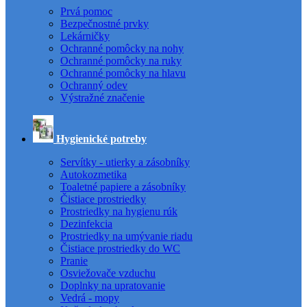
Prvá pomoc
Bezpečnostné prvky
Lekárničky
Ochranné pomôcky na nohy
Ochranné pomôcky na ruky
Ochranné pomôcky na hlavu
Ochranný odev
Výstražné značenie
Hygienické potreby
Servítky - utierky a zásobníky
Autokozmetika
Toaletné papiere a zásobníky
Čistiace prostriedky
Prostriedky na hygienu rúk
Dezinfekcia
Prostriedky na umývanie riadu
Čistiace prostriedky do WC
Pranie
Osviežovače vzduchu
Doplnky na upratovanie
Vedrá - mopy