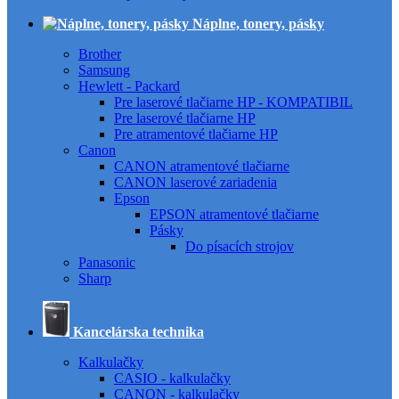
Náplne, tonery, pásky
Brother
Samsung
Hewlett - Packard
Pre laserové tlačiarne HP - KOMPATIBIL
Pre laserové tlačiarne HP
Pre atramentové tlačiarne HP
Canon
CANON atramentové tlačiarne
CANON laserové zariadenia
Epson
EPSON atramentové tlačiarne
Pásky
Do písacích strojov
Panasonic
Sharp
Kancelárska technika
Kalkulačky
CASIO - kalkulačky
CANON - kalkulačky