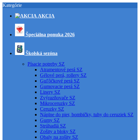
Kategórie
AKCIA
Špeciálna ponuka 2026
Školská sezóna
Písacie potreby SZ
Atramentové perá SZ
Gélové perá, rollery SZ
Guľôčkové perá SZ
Gumovacie perá SZ
Linery SZ
Zvýrazňovače SZ
Mikroceruzky SZ
Ceruzky SZ
Náplne do pier, bombičky, tuhy do ceruziek SZ
Gumy SZ
Strúhadlá SZ
Zošity a bloky SZ
Obaly na zošity SZ