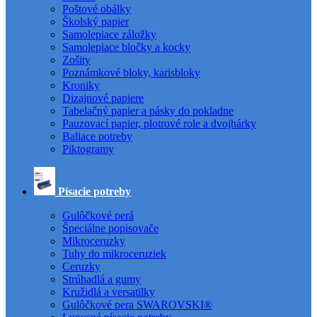
Poštové obálky
Školský papier
Samolepiace záložky
Samolepiace bločky a kocky
Zošity
Poznámkové bloky, karisbloky
Kroniky
Dizajnové papiere
Tabelačný papier a pásky do pokladne
Pauzovací papier, plotrové role a dvojhárky
Baliace potreby
Piktogramy
Písacie potreby
Gulôčkové perá
Špeciálne popisovače
Mikroceruzky
Tuhy do mikroceruziek
Ceruzky
Strúhadlá a gumy
Kružidlá a versatilky
Gulôčkové pera SWAROVSKI®