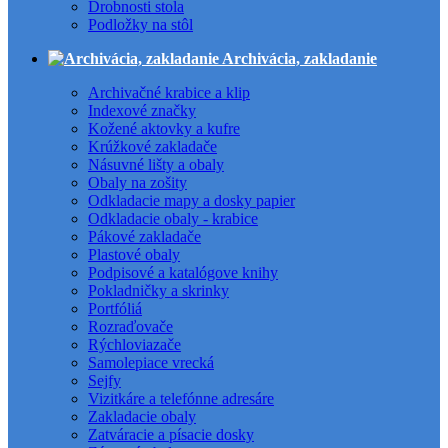
Drobnosti stola
Podložky na stôl
Archivácia, zakladanie
Archivačné krabice a klip
Indexové značky
Kožené aktovky a kufre
Krúžkové zakladače
Násuvné lišty a obaly
Obaly na zošity
Odkladacie mapy a dosky papier
Odkladacie obaly - krabice
Pákové zakladače
Plastové obaly
Podpisové a katalógove knihy
Pokladničky a skrinky
Portfóliá
Rozraďovače
Rýchloviazače
Samolepiace vrecká
Sejfy
Vizitkáre a telefónne adresáre
Zakladacie obaly
Zatváracie a písacie dosky