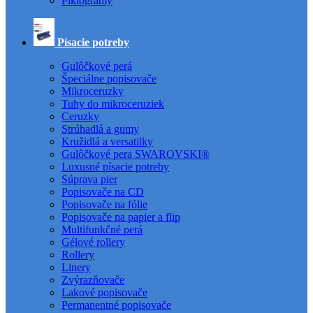
Piktogramy
Písacie potreby
Gulôčkové perá
Špeciálne popisovače
Mikroceruzky
Tuhy do mikroceruziek
Ceruzky
Strúhadlá a gumy
Kružidlá a versatilky
Gulôčkové pera SWAROVSKI®
Luxusné písacie potreby
Súprava pier
Popisovače na CD
Popisovače na fólie
Popisovače na papier a flip
Multifunkčné perá
Gélové rollery
Rollery
Linery
Zvýrazňovače
Lakové popisovače
Permanentné popisovače