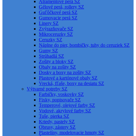
Atramentové perá SZ
Gélové perá, rollery SZ
Guľôčkové perá SZ
Gumovacie perá SZ
Linery SZ
Zvýrazňovače SZ
Mikroceruzky SZ
Ceruzky SZ
Náplne do pier, bombičky, tuhy do ceruziek SZ
Gumy SZ
Strúhadlá SZ
Zošity a bloky SZ
Obaly na zošity SZ
Dosky a boxy na zošity SZ
Plastové a kartónové obaly SZ
Vrecká, fľaše, boxy na desiatu SZ
Výtvarné potreby SZ
Farbičky, voskovky SZ
Fixky, popisovače SZ
Temperové, olejové farby SZ
Vodové, akrylové farby SZ
Tuše, pierka SZ
Kriedy, pastely SZ
Obrusy, zástery SZ
Plastelíny, modelovacie hmoty SZ