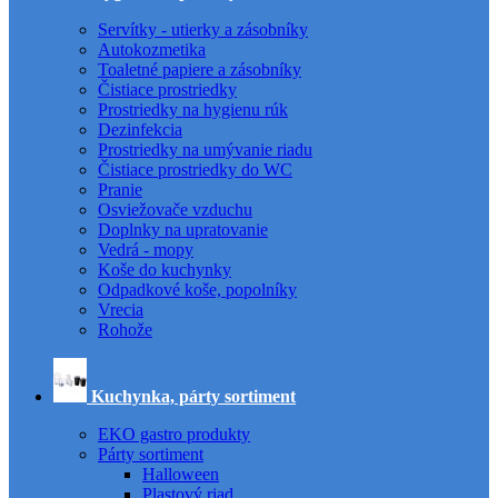
Servítky - utierky a zásobníky
Autokozmetika
Toaletné papiere a zásobníky
Čistiace prostriedky
Prostriedky na hygienu rúk
Dezinfekcia
Prostriedky na umývanie riadu
Čistiace prostriedky do WC
Pranie
Osviežovače vzduchu
Doplnky na upratovanie
Vedrá - mopy
Koše do kuchynky
Odpadkové koše, popolníky
Vrecia
Rohože
Kuchynka, párty sortiment
EKO gastro produkty
Párty sortiment
Halloween
Plastový riad