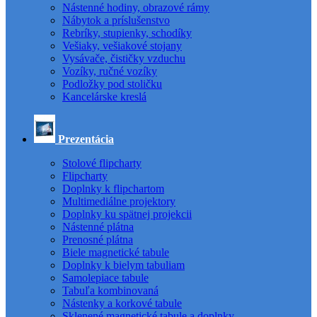
Nástenné hodiny, obrazové rámy
Nábytok a príslušenstvo
Rebríky, stupienky, schodíky
Vešiaky, vešiakové stojany
Vysávače, čističky vzduchu
Vozíky, ručné vozíky
Podložky pod stoličku
Kancelárske kreslá
Prezentácia
Stolové flipcharty
Flipcharty
Doplnky k flipchartom
Multimediálne projektory
Doplnky ku spätnej projekcii
Nástenné plátna
Prenosné plátna
Biele magnetické tabule
Doplnky k bielym tabuliam
Samolepiace tabule
Tabuľa kombinovaná
Nástenky a korkové tabule
Sklenené magnetické tabule a doplnky