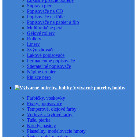
Luxusné písacie potreby
Súprava pier
Popisovače na CD
Popisovače na fólie
Popisovače na papier a flip
Multifunkčné perá
Gélové rollery
Rollery
Linery
Zvýrazňovače
Lakové popisovače
Permanentné popisovače
Stierateľné popisovače
Náplne do pier
Plniace pero
Výtvarné potreby, hobby
Farbičky, voskovky
Fixky, popisovače
Temperové, olejové farby
Vodové, akrylové farby
Tuše, pierka
Kriedy, pastely
Plastelíny, modelovacie hmoty
Štetce, poháre, palety