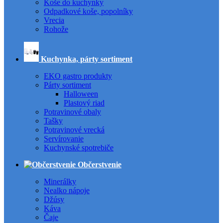
Koše do kuchynky
Odpadkové koše, popolníky
Vrecia
Rohože
Kuchynka, párty sortiment
EKO gastro produkty
Párty sortiment
Halloween
Plastový riad
Potravinové obaly
Tašky
Potravinové vrecká
Servírovanie
Kuchynské spotrebiče
Občerstvenie
Minerálky
Nealko nápoje
Džúsy
Káva
Čaje