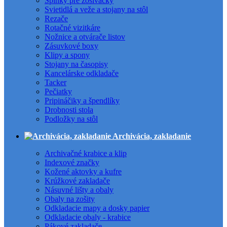
Spinky pre zošívačky
Svietidlá a veže a stojany na stôl
Rezače
Rotačné vizitkáre
Nožnice a otvárače listov
Zásuvkové boxy
Klipy a spony
Stojany na časopisy
Kancelárske odkladače
Tacker
Pečiatky
Pripináčiky a špendlíky
Drobnosti stola
Podložky na stôl
Archivácia, zakladanie
Archivačné krabice a klip
Indexové značky
Kožené aktovky a kufre
Krúžkové zakladače
Násuvné lišty a obaly
Obaly na zošity
Odkladacie mapy a dosky papier
Odkladacie obaly - krabice
Pákové zakladače