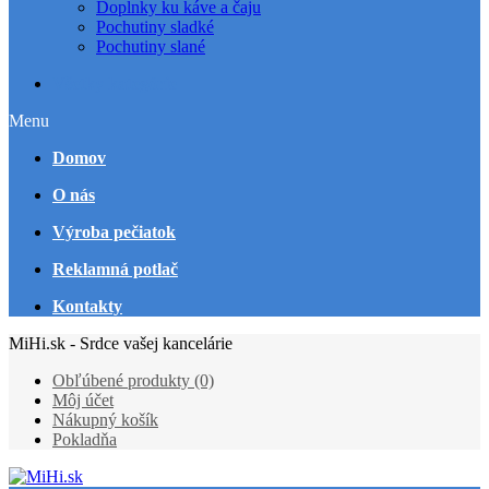
Doplnky ku káve a čaju
Pochutiny sladké
Pochutiny slané
Všetky kategórie
Menu
Domov
O nás
Výroba pečiatok
Reklamná potlač
Kontakty
MiHi.sk - Srdce vašej kancelárie
Obľúbené produkty (0)
Môj účet
Nákupný košík
Pokladňa