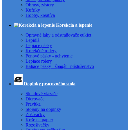
Obrusy, zástery
Kufríky
Hobby, kreatíva
Korekcia a lepenie
Opravné laky a odstraňovače etikiet
Lepidlá
Lepiace pásky
Korekčné rollery
Penové pásky - uchytenie
Lepiace rolery
Baliace pásky - špagát - príslušenstvo
Doplnky pracovného stola
Skladové viazače
Dierovače
Pravítka
Stojany na doplnky
Zošívačky
Koše na papier
Rozošívačky