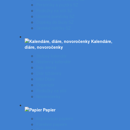
Peračníky a puzdrá SZ
Podložky na stôl SZ
Učebné pomôcky SZ
Doplnky do školy SZ
Školské balíčky SZ
Kalendáre,
diáre, novoročenky
Stolový kalendár
Nástenný kalendár
Diár denný
Diár týždenný
Mini Diáre
Organizér
Podložky na stôl
Novoročenky
Papier
Kopírovacie papiere
Farebné papiere