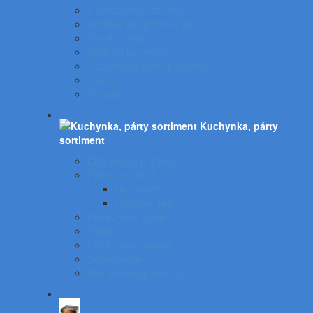
Osviežovače vzduchu
Doplnky na upratovanie
Vedrá - mopy
Koše do kuchynky
Odpadkové koše, popolníky
Vrecia
Rohože
Kuchynka, párty
sortiment
EKO gastro produkty
Párty sortiment
Halloween
Plastový riad
Potravinové obaly
Tašky
Potravinové vrecká
Servírovanie
Kuchynské spotrebiče