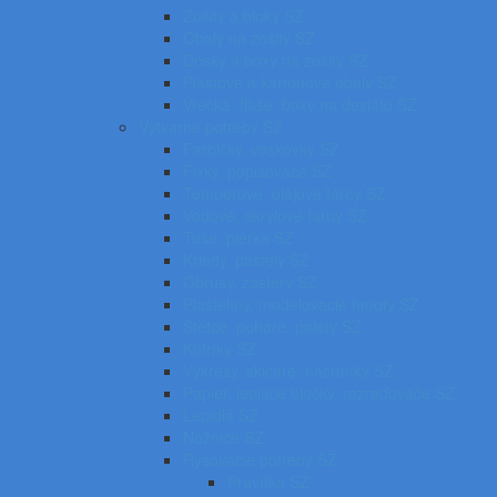
Zošity a bloky SZ
Obaly na zošity SZ
Dosky a boxy na zošity SZ
Plastové a kartónové obaly SZ
Vrecká, fľaše, boxy na desiatu SZ
Výtvarné potreby SZ
Farbičky, voskovky SZ
Fixky, popisovače SZ
Temperové, olejové farby SZ
Vodové, akrylové farby SZ
Tuše, pierka SZ
Kriedy, pastely SZ
Obrusy, zástery SZ
Plastelíny, modelovacie hmoty SZ
Štetce, poháre, palety SZ
Kufríky SZ
Výkresy, skicáre, náčrtníky SZ
Papier, lepiace bločky, rozraďovače SZ
Lepidlá SZ
Nožnice SZ
Rysovacie potreby SZ
Pravítka SZ