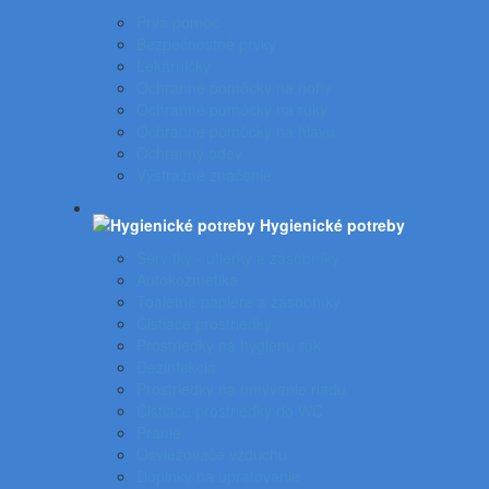
Prvá pomoc
Bezpečnostné prvky
Lekárničky
Ochranné pomôcky na nohy
Ochranné pomôcky na ruky
Ochranné pomôcky na hlavu
Ochranný odev
Výstražné značenie
Hygienické potreby
Servítky - utierky a zásobníky
Autokozmetika
Toaletné papiere a zásobníky
Čistiace prostriedky
Prostriedky na hygienu rúk
Dezinfekcia
Prostriedky na umývanie riadu
Čistiace prostriedky do WC
Pranie
Osviežovače vzduchu
Doplnky na upratovanie