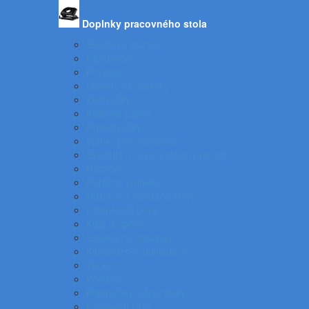
Doplnky pracovného stola
Skladové viazače
Dierovače
Pravítka
Stojany na doplnky
Zošívačky
Koše na papier
Rozošívačky
Spinky pre zošívačky
Svietidlá a veže a stojany na stôl
Rezače
Rotačné vizitkáre
Nožnice a otvárače listov
Zásuvkové boxy
Klipy a spony
Stojany na časopisy
Kancelárske odkladače
Tacker
Pečiatky
Pripináčiky a špendlíky
Drobnosti stola