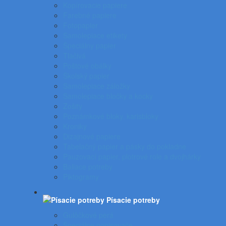
Kopírovacie papiere
Farebné papiere
Fotopapier
Samolepiace etikety
Špeciálny papier
Tlačivá
Poštové obálky
Školský papier
Samolepiace záložky
Samolepiace bločky a kocky
Zošity
Poznámkové bloky, karisbloky
Kroniky
Dizajnové papiere
Tabelačný papier a pásky do pokladne
Pauzovací papier, plotrové role a dvojhárky
Baliace potreby
Piktogramy
Písacie potreby
Gulôčkové perá
Špeciálne popisovače