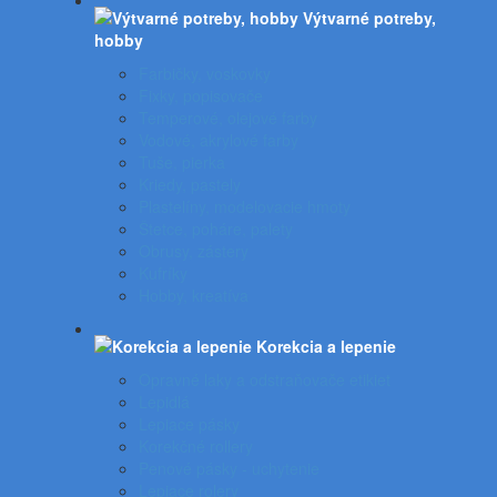
Výtvarné potreby,
hobby
Farbičky, voskovky
Fixky, popisovače
Temperové, olejové farby
Vodové, akrylové farby
Tuše, pierka
Kriedy, pastely
Plastelíny, modelovacie hmoty
Štetce, poháre, palety
Obrusy, zástery
Kufríky
Hobby, kreatíva
Korekcia a lepenie
Opravné laky a odstraňovače etikiet
Lepidlá
Lepiace pásky
Korekčné rollery
Penové pásky - uchytenie
Lepiace rolery