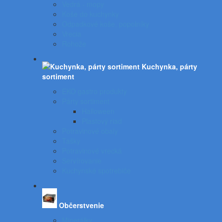
Vedrá - mopy
Koše do kuchynky
Odpadkové koše, popolníky
Vrecia
Rohože
Kuchynka, párty
sortiment
EKO gastro produkty
Párty sortiment
Halloween
Plastový riad
Potravinové obaly
Tašky
Potravinové vrecká
Servírovanie
Kuchynské spotrebiče
Občerstvenie
Minerálky