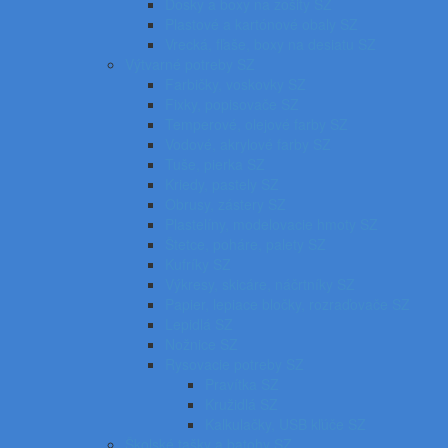
Dosky a boxy na zošity SZ
Plastové a kartónové obaly SZ
Vrecká, fľaše, boxy na desiatu SZ
Výtvarné potreby SZ
Farbičky, voskovky SZ
Fixky, popisovače SZ
Temperové, olejové farby SZ
Vodové, akrylové farby SZ
Tuše, pierka SZ
Kriedy, pastely SZ
Obrusy, zástery SZ
Plastelíny, modelovacie hmoty SZ
Štetce, poháre, palety SZ
Kufríky SZ
Výkresy, skicáre, náčrtníky SZ
Papier, lepiace bločky, rozraďovače SZ
Lepidlá SZ
Nožnice SZ
Rysovacie potreby SZ
Pravítka SZ
Kružidlá SZ
Kalkulačky, USB kľúče SZ
Školské tašky a batohy SZ