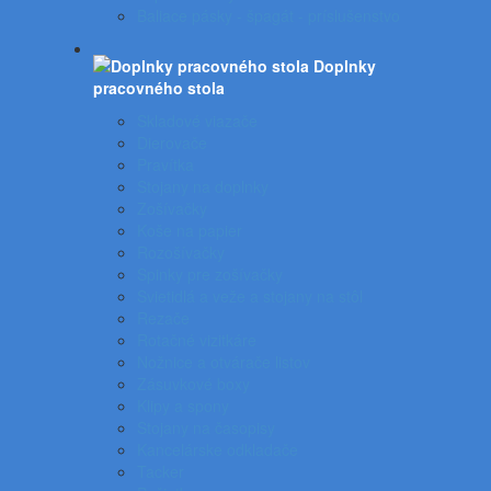
Baliace pásky - špagát - príslušenstvo
Doplnky
pracovného stola
Skladové viazače
Dierovače
Pravítka
Stojany na doplnky
Zošívačky
Koše na papier
Rozošívačky
Spinky pre zošívačky
Svietidlá a veže a stojany na stôl
Rezače
Rotačné vizitkáre
Nožnice a otvárače listov
Zásuvkové boxy
Klipy a spony
Stojany na časopisy
Kancelárske odkladače
Tacker