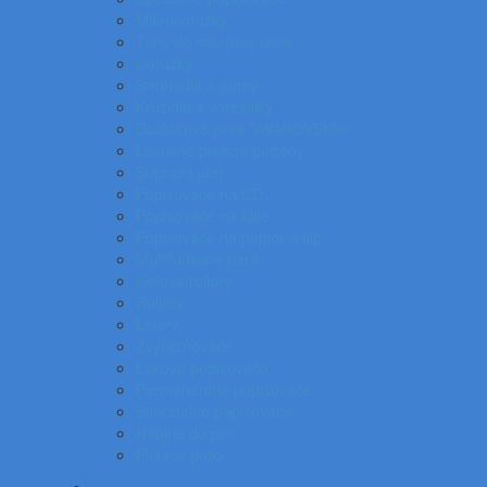
Mikroceruzky
Tuhy do mikroceruziek
Ceruzky
Strúhadlá a gumy
Kružidlá a versatilky
Gulôčkové pera SWAROVSKI®
Luxusné písacie potreby
Súprava pier
Popisovače na CD
Popisovače na fólie
Popisovače na papier a flip
Multifunkčné perá
Gélové rollery
Rollery
Linery
Zvýrazňovače
Lakové popisovače
Permanentné popisovače
Stierateľné popisovače
Náplne do pier
Plniace pero