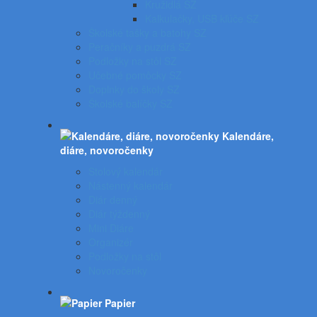
Kružidlá SZ
Kalkulačky, USB kľúče SZ
Školské tašky a batohy SZ
Peračníky a puzdrá SZ
Podložky na stôl SZ
Učebné pomôcky SZ
Doplnky do školy SZ
Školské balíčky SZ
Kalendáre,
diáre, novoročenky
Stolový kalendár
Nástenný kalendár
Diár denný
Diár týždenný
Mini Diáre
Organizér
Podložky na stôl
Novoročenky
Papier