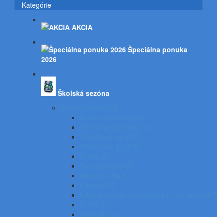
Kategórie
AKCIA
Špeciálna ponuka
2026
Školská sezóna
Písacie potreby SZ
Atramentové perá SZ
Gélové perá, rollery SZ
Guľôčkové perá SZ
Gumovacie perá SZ
Linery SZ
Zvýrazňovače SZ
Mikroceruzky SZ
Ceruzky SZ
Náplne do pier, bombičky, tuhy do ceruziek 
Gumy SZ
Strúhadlá SZ