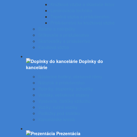
Krúžková väzba a skladače listov
Laminovacia technika
Tepelná väzba a príslušenstvo
Príslušenstvo ku krúžkovej väzbe
Batérie a nabíjačky
Štítkovače a príslušenstvo
Skartovačky a príslušentvo
Kanálová väzba
Doplnky do
kancelárie
Nástenné hodiny, obrazové rámy
Nábytok a príslušenstvo
Rebríky, stupienky, schodíky
Vešiaky, vešiakové stojany
Vysávače, čističky vzduchu
Vozíky, ručné vozíky
Podložky pod stoličku
Kancelárske kreslá
Prezentácia