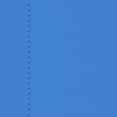
Stolové flipcharty
Flipcharty
Doplnky k flipchartom
Multimediálne projektory
Doplnky ku spätnej projekcii
Nástenné plátna
Prenosné plátna
Biele magnetické tabule
Doplnky k bielym tabuliam
Samolepiace tabule
Tabuľa kombinovaná
Nástenky a korkové tabule
Sklenené magnetické tabule a doplnky
Špeciálne magnetické tabule
Prezentačný systém
Systém katalógových panelov
Nástenné mapy
Stolové stojany
Plastové puzdrá - menovky
Ukazovátka a laserové ukazovátka
Informačné tabuľky
Spätné projektory