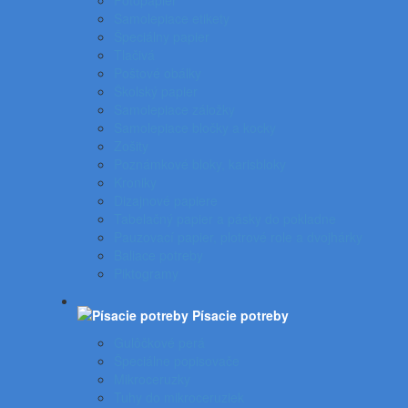
Fotopapier
Samolepiace etikety
Špeciálny papier
Tlačivá
Poštové obálky
Školský papier
Samolepiace záložky
Samolepiace bločky a kocky
Zošity
Poznámkové bloky, karisbloky
Kroniky
Dizajnové papiere
Tabelačný papier a pásky do pokladne
Pauzovací papier, plotrové role a dvojhárky
Baliace potreby
Piktogramy
Písacie potreby
Gulôčkové perá
Špeciálne popisovače
Mikroceruzky
Tuhy do mikroceruziek