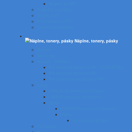
Stojany pre PC
Podložky a opierky
Držiaky k PC
Príslušenstvo k PC
Čistiace prostriedky
Náplne, tonery, pásky
Brother
Samsung
Hewlett - Packard
Pre laserové tlačiarne HP - KOMPATIBIL
Pre laserové tlačiarne HP
Pre atramentové tlačiarne HP
Canon
CANON atramentové tlačiarne
CANON laserové zariadenia
Epson
EPSON atramentové tlačiarne
Pásky
Do písacích strojov
Panasonic