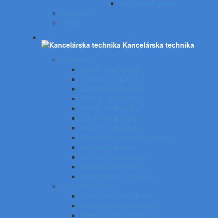
Do písacích strojov
Panasonic
Sharp
Kancelárska technika
Kalkulačky
CASIO - kalkulačky
CANON - kalkulačky
CITIZEN - kalkulačky
COMIX - kalkulačky
EMILE - kalkulačky
TOOR - kalkulačky
SHARP - kalkulačky
Príslušenstvo ku kalkulačkám
Kancelárske váhy
UV tester a eurotester
Etiketovacie kliešte
Predlžovačky a žiarovky
Laminovacie fólie
Laminovacie fólie lesklé
Laminovacie fólie matné
Laminovanie za studena