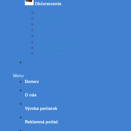
Občerstvenie
Minerálky
Nealko nápoje
Džúsy
Káva
Čaje
Doplnky ku káve a čaju
Pochutiny sladké
Pochutiny slané
Všetky kategórie
Menu
Domov
O nás
Výroba pečiatok
Reklamná potlač