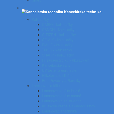
Sharp
Kancelárska technika
Kalkulačky
CASIO - kalkulačky
CANON - kalkulačky
CITIZEN - kalkulačky
COMIX - kalkulačky
EMILE - kalkulačky
TOOR - kalkulačky
SHARP - kalkulačky
Príslušenstvo ku kalkulačkám
Kancelárske váhy
UV tester a eurotester
Etiketovacie kliešte
Predlžovačky a žiarovky
Laminovacie fólie
Laminovacie fólie lesklé
Laminovacie fólie matné
Laminovanie za studena
Krúžková väzba a skladače listov
Laminovacia technika