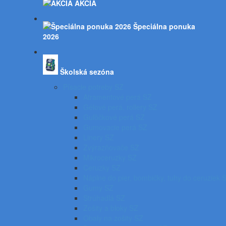
AKCIA
Špeciálna ponuka
2026
Školská sezóna
Písacie potreby SZ
Atramentové perá SZ
Gélové perá, rollery SZ
Guľôčkové perá SZ
Gumovacie perá SZ
Linery SZ
Zvýrazňovače SZ
Mikroceruzky SZ
Ceruzky SZ
Náplne do pier, bombičky, tuhy do ceruziek 
Gumy SZ
Strúhadlá SZ
Zošity a bloky SZ
Obaly na zošity SZ