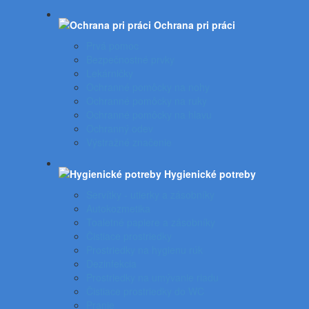
Ochrana pri práci
Prvá pomoc
Bezpečnostné prvky
Lekárničky
Ochranné pomôcky na nohy
Ochranné pomôcky na ruky
Ochranné pomôcky na hlavu
Ochranný odev
Výstražné značenie
Hygienické potreby
Servítky - utierky a zásobníky
Autokozmetika
Toaletné papiere a zásobníky
Čistiace prostriedky
Prostriedky na hygienu rúk
Dezinfekcia
Prostriedky na umývanie riadu
Čistiace prostriedky do WC
Pranie