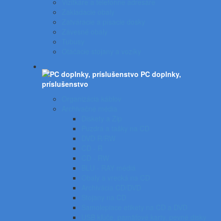
Vizitkáre a telefónne adresáre
Zakladacie obaly
Zatváracie a písacie dosky
Závesné obaly
Tubusy
Otáčacie stojany a vozíky
PC doplnky,
príslušenstvo
Organizácia káblov
Archivačné média
Diskety a Zip
Puzdrá a tašky na CD
DVD R/RW
CD - R
CD - RW
BLU - RAY médiá
Obaly a vrecká na CD
Archivácia CD/DVD
Stojany na CD
Samolepiace etikety na CD a DVD
USB kľúče, pamäťové karty, pevné disky