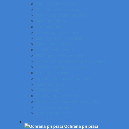
Doplnky k flipchartom
Multimediálne projektory
Doplnky ku spätnej projekcii
Nástenné plátna
Prenosné plátna
Biele magnetické tabule
Doplnky k bielym tabuliam
Samolepiace tabule
Tabuľa kombinovaná
Nástenky a korkové tabule
Sklenené magnetické tabule a doplnky
Špeciálne magnetické tabule
Prezentačný systém
Systém katalógových panelov
Nástenné mapy
Stolové stojany
Plastové puzdrá - menovky
Ukazovátka a laserové ukazovátka
Informačné tabuľky
Spätné projektory
Ochrana pri práci