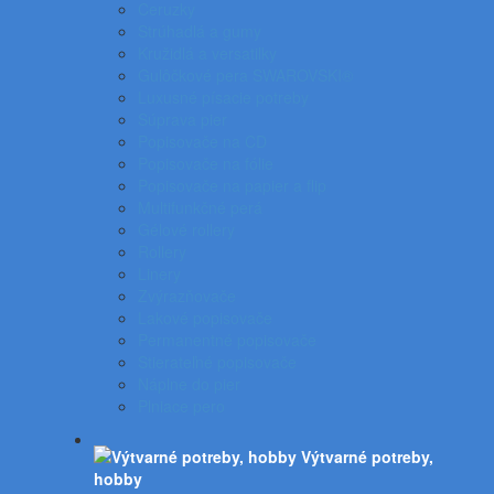
Ceruzky
Strúhadlá a gumy
Kružidlá a versatilky
Gulôčkové pera SWAROVSKI®
Luxusné písacie potreby
Súprava pier
Popisovače na CD
Popisovače na fólie
Popisovače na papier a flip
Multifunkčné perá
Gélové rollery
Rollery
Linery
Zvýrazňovače
Lakové popisovače
Permanentné popisovače
Stierateľné popisovače
Náplne do pier
Plniace pero
Výtvarné potreby,
hobby