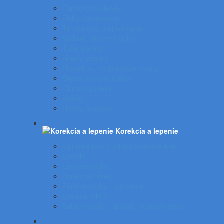
Farbičky, voskovky
Fixky, popisovače
Temperové, olejové farby
Vodové, akrylové farby
Tuše, pierka
Kriedy, pastely
Plastelíny, modelovacie hmoty
Štetce, poháre, palety
Obrusy, zástery
Kufríky
Hobby, kreatíva
Korekcia a lepenie
Opravné laky a odstraňovače etikiet
Lepidlá
Lepiace pásky
Korekčné rollery
Penové pásky - uchytenie
Lepiace rolery
Baliace pásky - špagát - príslušenstvo