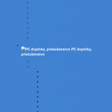
Samolepiace vrecká
Sejfy
Vizitkáre a telefónne adresáre
Zakladacie obaly
Zatváracie a písacie dosky
Závesné obaly
Tubusy
Otáčacie stojany a vozíky
PC doplnky,
príslušenstvo
Organizácia káblov
Archivačné média
Diskety a Zip
Puzdrá a tašky na CD
DVD R/RW
CD - R
CD - RW
BLU - RAY médiá
Obaly a vrecká na CD
Archivácia CD/DVD
Stojany na CD