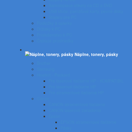
Samolepiace etikety na CD a DVD
USB kľúče, pamäťové karty, pevné disky
Stojany pre PC
Podložky a opierky
Držiaky k PC
Príslušenstvo k PC
Čistiace prostriedky
Náplne, tonery, pásky
Brother
Samsung
Hewlett - Packard
Pre laserové tlačiarne HP - KOMPATIBIL
Pre laserové tlačiarne HP
Pre atramentové tlačiarne HP
Canon
CANON atramentové tlačiarne
CANON laserové zariadenia
Epson
EPSON atramentové tlačiarne
Pásky