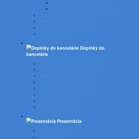
Tepelná väzba a príslušenstvo
Príslušenstvo ku krúžkovej väzbe
Batérie a nabíjačky
Štítkovače a príslušenstvo
Skartovačky a príslušentvo
Kanálová väzba
Doplnky do
kancelárie
Nástenné hodiny, obrazové rámy
Nábytok a príslušenstvo
Rebríky, stupienky, schodíky
Vešiaky, vešiakové stojany
Vysávače, čističky vzduchu
Vozíky, ručné vozíky
Podložky pod stoličku
Kancelárske kreslá
Prezentácia
Stolové flipcharty
Flipcharty