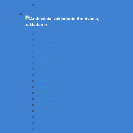
Podložky na stôl
Archivácia,
zakladanie
Archivačné krabice a klip
Indexové značky
Kožené aktovky a kufre
Krúžkové zakladače
Násuvné lišty a obaly
Obaly na zošity
Odkladacie mapy a dosky papier
Odkladacie obaly - krabice
Pákové zakladače
Plastové obaly
Podpisové a katalógove knihy
Pokladničky a skrinky
Portfóliá
Rozraďovače
Rýchloviazače
Samolepiace vrecká
Sejfy