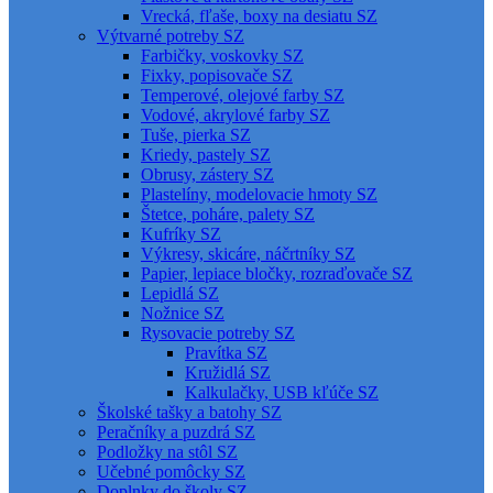
Vrecká, fľaše, boxy na desiatu SZ
Výtvarné potreby SZ
Farbičky, voskovky SZ
Fixky, popisovače SZ
Temperové, olejové farby SZ
Vodové, akrylové farby SZ
Tuše, pierka SZ
Kriedy, pastely SZ
Obrusy, zástery SZ
Plastelíny, modelovacie hmoty SZ
Štetce, poháre, palety SZ
Kufríky SZ
Výkresy, skicáre, náčrtníky SZ
Papier, lepiace bločky, rozraďovače SZ
Lepidlá SZ
Nožnice SZ
Rysovacie potreby SZ
Pravítka SZ
Kružidlá SZ
Kalkulačky, USB kľúče SZ
Školské tašky a batohy SZ
Peračníky a puzdrá SZ
Podložky na stôl SZ
Učebné pomôcky SZ
Doplnky do školy SZ