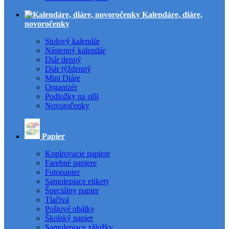
Kalendáre, diáre,
novoročenky
Stolový kalendár
Nástenný kalendár
Diár denný
Diár týždenný
Mini Diáre
Organizér
Podložky na stôl
Novoročenky
Papier
Kopírovacie papiere
Farebné papiere
Fotopapier
Samolepiace etikety
Špeciálny papier
Tlačivá
Poštové obálky
Školský papier
Samolepiace záložky