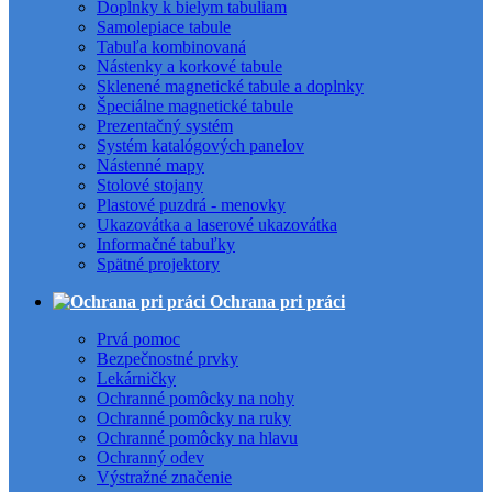
Doplnky k bielym tabuliam
Samolepiace tabule
Tabuľa kombinovaná
Nástenky a korkové tabule
Sklenené magnetické tabule a doplnky
Špeciálne magnetické tabule
Prezentačný systém
Systém katalógových panelov
Nástenné mapy
Stolové stojany
Plastové puzdrá - menovky
Ukazovátka a laserové ukazovátka
Informačné tabuľky
Spätné projektory
Ochrana pri práci
Prvá pomoc
Bezpečnostné prvky
Lekárničky
Ochranné pomôcky na nohy
Ochranné pomôcky na ruky
Ochranné pomôcky na hlavu
Ochranný odev
Výstražné značenie