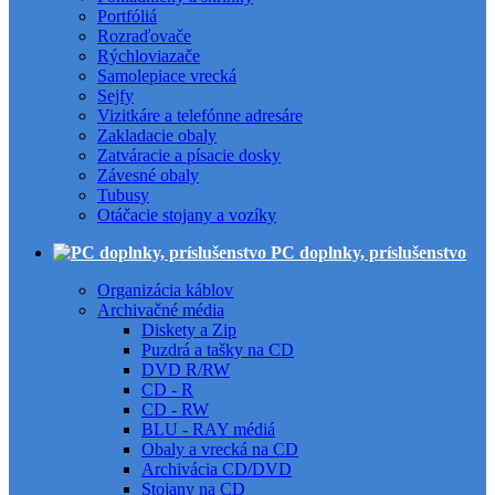
Portfóliá
Rozraďovače
Rýchloviazače
Samolepiace vrecká
Sejfy
Vizitkáre a telefónne adresáre
Zakladacie obaly
Zatváracie a písacie dosky
Závesné obaly
Tubusy
Otáčacie stojany a vozíky
PC doplnky, príslušenstvo
Organizácia káblov
Archivačné média
Diskety a Zip
Puzdrá a tašky na CD
DVD R/RW
CD - R
CD - RW
BLU - RAY médiá
Obaly a vrecká na CD
Archivácia CD/DVD
Stojany na CD