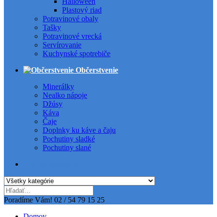
Halloween
Plastový riad
Potravinové obaly
Tašky
Potravinové vrecká
Servírovanie
Kuchynské spotrebiče
Občerstvenie
Minerálky
Nealko nápoje
Džúsy
Káva
Čaje
Doplnky ku káve a čaju
Pochutiny sladké
Pochutiny slané
Všetky kategórie
Poradíme Vám!
02 / 54 79 15 25
Domov