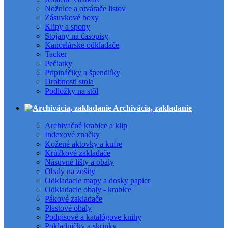
Nožnice a otvárače listov
Zásuvkové boxy
Klipy a spony
Stojany na časopisy
Kancelárske odkladače
Tacker
Pečiatky
Pripináčiky a špendlíky
Drobnosti stola
Podložky na stôl
Archivácia, zakladanie
Archivačné krabice a klip
Indexové značky
Kožené aktovky a kufre
Krúžkové zakladače
Násuvné lišty a obaly
Obaly na zošity
Odkladacie mapy a dosky papier
Odkladacie obaly - krabice
Pákové zakladače
Plastové obaly
Podpisové a katalógove knihy
Pokladničky a skrinky