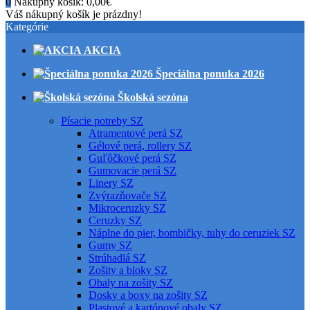
0
Nákupný košík:
0,00€
Váš nákupný košík je prázdny!
Kategórie
AKCIA
Špeciálna ponuka 2026
Školská sezóna
Písacie potreby SZ
Atramentové perá SZ
Gélové perá, rollery SZ
Guľôčkové perá SZ
Gumovacie perá SZ
Linery SZ
Zvýrazňovače SZ
Mikroceruzky SZ
Ceruzky SZ
Náplne do pier, bombičky, tuhy do ceruziek SZ
Gumy SZ
Strúhadlá SZ
Zošity a bloky SZ
Obaly na zošity SZ
Dosky a boxy na zošity SZ
Plastové a kartónové obaly SZ