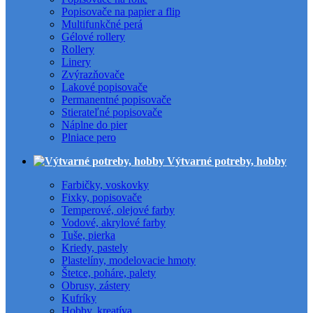
Popisovače na papier a flip
Multifunkčné perá
Gélové rollery
Rollery
Linery
Zvýrazňovače
Lakové popisovače
Permanentné popisovače
Stierateľné popisovače
Náplne do pier
Plniace pero
Výtvarné potreby, hobby
Farbičky, voskovky
Fixky, popisovače
Temperové, olejové farby
Vodové, akrylové farby
Tuše, pierka
Kriedy, pastely
Plastelíny, modelovacie hmoty
Štetce, poháre, palety
Obrusy, zástery
Kufríky
Hobby, kreatíva