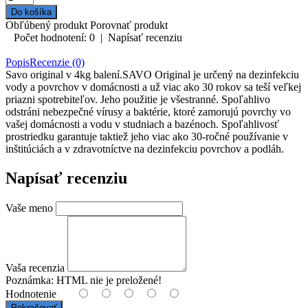
Obľúbený produkt
Porovnať produkt
Počet hodnotení: 0
|
Napísať recenziu
Popis
Recenzie (0)
Savo original v 4kg balení.SAVO Original je určený na dezinfekciu
vody a povrchov v domácnosti a už viac ako 30 rokov sa teší veľkej
priazni spotrebiteľov. Jeho použitie je všestranné. Spoľahlivo
odstráni nebezpečné vírusy a baktérie, ktoré zamorujú povrchy vo
vašej domácnosti a vodu v studniach a bazénoch. Spoľahlivosť
prostriedku garantuje taktiež jeho viac ako 30-ročné používanie v
inštitúciách a v zdravotníctve na dezinfekciu povrchov a podláh.
Napísať recenziu
Vaše meno
Vaša recenzia
Poznámka:
HTML nie je preložené!
Hodnotenie
Pokračovať