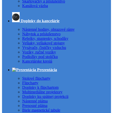
Skartovačky a príslušentvo
Kanálová väzba
Doplnky do kancelárie
Nástenné hodiny, obrazové rámy
Nábytok a príslušenstvo
Rebríky, stupienky, schodíky
Vešiaky, vešiakové stojany
Vysávače, čističky vzduchu
Vozíky, ručné vozíky
Podložky pod stoličku
Kancelárske kreslá
Prezentácia
Stolové flipcharty
Flipcharty
Doplnky k flipchartom
Multimediálne projektory
Doplnky ku spätnej projekcii
Nástenné plátna
Prenosné plátna
Biele magnetické tabule