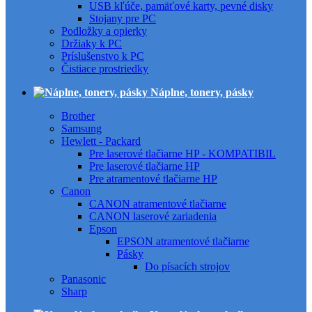
USB kľúče, pamäťové karty, pevné disky
Stojany pre PC
Podložky a opierky
Držiaky k PC
Príslušenstvo k PC
Čistiace prostriedky
Náplne, tonery, pásky
Brother
Samsung
Hewlett - Packard
Pre laserové tlačiarne HP - KOMPATIBIL
Pre laserové tlačiarne HP
Pre atramentové tlačiarne HP
Canon
CANON atramentové tlačiarne
CANON laserové zariadenia
Epson
EPSON atramentové tlačiarne
Pásky
Do písacích strojov
Panasonic
Sharp