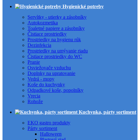
Hygienické potreby
Servítky - utierky a zásobníky
Autokozmetika
Toaletné papiere a zásobníky
Čistiace prostriedky
Prostriedky na hygienu rúk
Dezinfekcia
Prostriedky na umývanie riadu
Čistiace prostriedky do WC
Pranie
Osviežovače vzduchu
Doplnky na upratovanie
Vedrá - mopy
Koše do kuchynky
Odpadkové koše, popolníky
Vrecia
Rohože
Kuchynka, párty sortiment
EKO gastro produkty
Párty sortiment
Halloween
Plastový riad