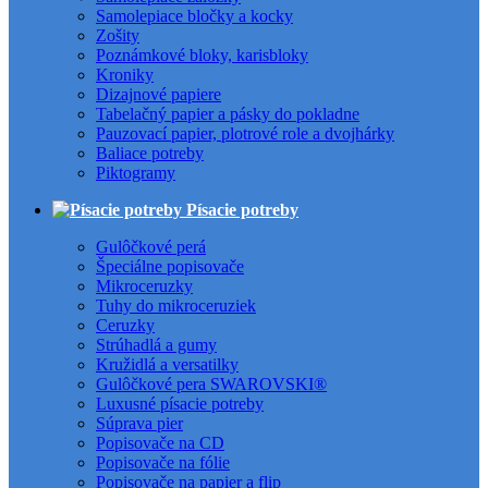
Samolepiace bločky a kocky
Zošity
Poznámkové bloky, karisbloky
Kroniky
Dizajnové papiere
Tabelačný papier a pásky do pokladne
Pauzovací papier, plotrové role a dvojhárky
Baliace potreby
Piktogramy
Písacie potreby
Gulôčkové perá
Špeciálne popisovače
Mikroceruzky
Tuhy do mikroceruziek
Ceruzky
Strúhadlá a gumy
Kružidlá a versatilky
Gulôčkové pera SWAROVSKI®
Luxusné písacie potreby
Súprava pier
Popisovače na CD
Popisovače na fólie
Popisovače na papier a flip