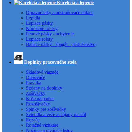
Korekcia a lepenie
Opravné laky a odstraňovače etikiet
Lepidlá
Lepiace pásky
Korekčné rollery
Penové pásky - uchytenie
Lepiace rolery
Baliace pásky - špagát - príslušenstvo
Doplnky pracovného stola
Skladové viazače
Dierovače
Pravítka
Stojany na doplnky
Zošívačky
Koše na papier
Rozošívačky
Spinky pre zošívačky
Svietidlá a veže a stojany na stôl
Rezače
Rotačné vizitkáre
Nožnice a otvárače listov