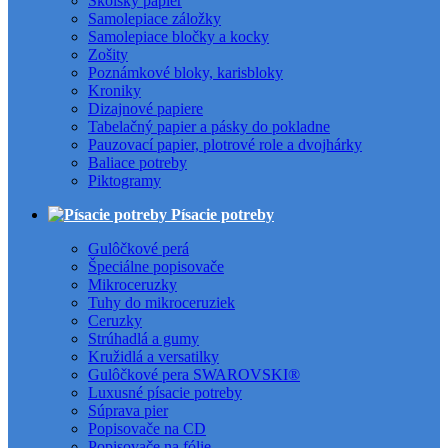
Školský papier
Samolepiace záložky
Samolepiace bločky a kocky
Zošity
Poznámkové bloky, karisbloky
Kroniky
Dizajnové papiere
Tabelačný papier a pásky do pokladne
Pauzovací papier, plotrové role a dvojhárky
Baliace potreby
Piktogramy
Písacie potreby
Gulôčkové perá
Špeciálne popisovače
Mikroceruzky
Tuhy do mikroceruziek
Ceruzky
Strúhadlá a gumy
Kružidlá a versatilky
Gulôčkové pera SWAROVSKI®
Luxusné písacie potreby
Súprava pier
Popisovače na CD
Popisovače na fólie