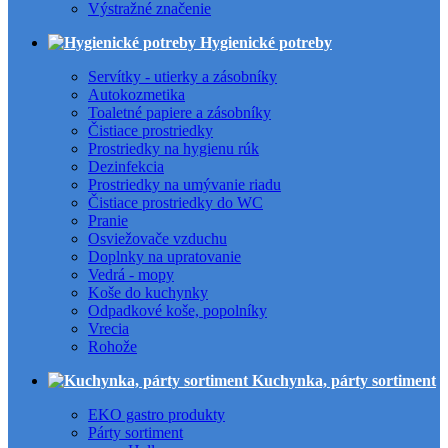
Výstražné značenie
Hygienické potreby
Servítky - utierky a zásobníky
Autokozmetika
Toaletné papiere a zásobníky
Čistiace prostriedky
Prostriedky na hygienu rúk
Dezinfekcia
Prostriedky na umývanie riadu
Čistiace prostriedky do WC
Pranie
Osviežovače vzduchu
Doplnky na upratovanie
Vedrá - mopy
Koše do kuchynky
Odpadkové koše, popolníky
Vrecia
Rohože
Kuchynka, párty sortiment
EKO gastro produkty
Párty sortiment