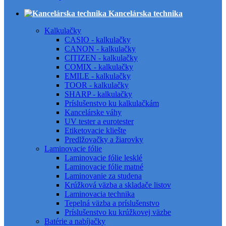
Kancelárska technika
Kalkulačky
CASIO - kalkulačky
CANON - kalkulačky
CITIZEN - kalkulačky
COMIX - kalkulačky
EMILE - kalkulačky
TOOR - kalkulačky
SHARP - kalkulačky
Príslušenstvo ku kalkulačkám
Kancelárske váhy
UV tester a eurotester
Etiketovacie kliešte
Predlžovačky a žiarovky
Laminovacie fólie
Laminovacie fólie lesklé
Laminovacie fólie matné
Laminovanie za studena
Krúžková väzba a skladače listov
Laminovacia technika
Tepelná väzba a príslušenstvo
Príslušenstvo ku krúžkovej väzbe
Batérie a nabíjačky