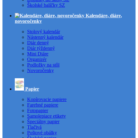
Školské balíčky SZ
Kalendáre, diáre,
novoročenky
Stolový kalendár
Nástenný kalendár
Diár denný
Diár týždenný
Mini Diáre
Organizér
Podložky na stôl
Novoročenky
Papier
Kopírovacie papiere
Farebné papiere
Fotopapier
Samolepiace etikety
Špeciálny papier
Tlačivá
Poštové obálky