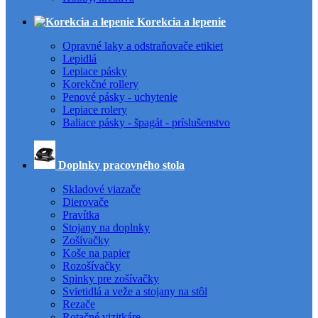
Korekcia a lepenie
Opravné laky a odstraňovače etikiet
Lepidlá
Lepiace pásky
Korekčné rollery
Penové pásky - uchytenie
Lepiace rolery
Baliace pásky - špagát - príslušenstvo
Doplnky pracovného stola
Skladové viazače
Dierovače
Pravítka
Stojany na doplnky
Zošívačky
Koše na papier
Rozošívačky
Spinky pre zošívačky
Svietidlá a veže a stojany na stôl
Rezače
Rotačné vizitkáre