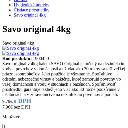
Hygienické potreby
Čistiace prostriedky
Savo original 4kg
Savo original 4kg
Savo original 4kg
Kód produktu:
1900450
Savo original v 4kg balení.SAVO Original je určený na dezinfekciu
vody a povrchov v domácnosti a už viac ako 30 rokov sa teší veľkej
priazni spotrebiteľov. Jeho použitie je všestranné. Spoľahlivo
odstráni nebezpečné vírusy a baktérie, ktoré zamorujú povrchy vo
vašej domácnosti a vodu v studniach a bazénoch. Spoľahlivosť
prostriedku garantuje taktiež jeho viac ako 30-ročné používanie v
inštitúciách a v zdravotníctve na dezinfekciu povrchov a podláh.
s DPH
9,79€
7,96€
bez DPH
Množstvo