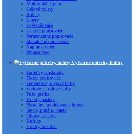
Multifunkčné perá
Gélové rollery
Rollery
Linery
Zvýrazňovače
Lakové popisovače
Permanentné popisovače
Stierateľné popisovače
Náplne do pier
Plniace pero
Výtvarné potreby, hobby
Farbičky, voskovky
Fixky, popisovače
Temperové, olejové farby
Vodové, akrylové farby
Tuše, pierka
Kriedy, pastely
Plastelíny, modelovacie hmoty
Štetce, poháre, palety
Obrusy, zástery
Kufríky
Hobby, kreatíva