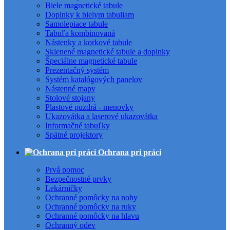
Biele magnetické tabule
Doplnky k bielym tabuliam
Samolepiace tabule
Tabuľa kombinovaná
Nástenky a korkové tabule
Sklenené magnetické tabule a doplnky
Špeciálne magnetické tabule
Prezentačný systém
Systém katalógových panelov
Nástenné mapy
Stolové stojany
Plastové puzdrá - menovky
Ukazovátka a laserové ukazovátka
Informačné tabuľky
Spätné projektory
Ochrana pri práci
Prvá pomoc
Bezpečnostné prvky
Lekárničky
Ochranné pomôcky na nohy
Ochranné pomôcky na ruky
Ochranné pomôcky na hlavu
Ochranný odev