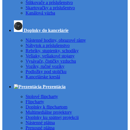
Štítkovače a príslušenstvo
Skartovačky a príslušentvo
Kanálová väzba
Doplnky do kancelárie
Nástenné hodiny, obrazové rámy
Nábytok a príslušenstvo
Rebríky, stupienky, schodíky
Vešiaky, vešiakové stojany
Vysávače, čističky vzduchu
Vozíky, ručné vozíky
Podložky pod stoličku
Kancelárske kreslá
Prezentácia
Stolové flipcharty
Flipcharty
Doplnky k flipchartom
Multimediálne projektory
Doplnky ku spätnej projekcii
Nástenné plátna
Prenosné plátna