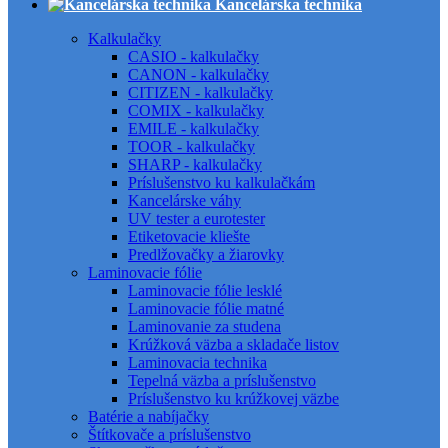
Kancelárska technika
Kalkulačky
CASIO - kalkulačky
CANON - kalkulačky
CITIZEN - kalkulačky
COMIX - kalkulačky
EMILE - kalkulačky
TOOR - kalkulačky
SHARP - kalkulačky
Príslušenstvo ku kalkulačkám
Kancelárske váhy
UV tester a eurotester
Etiketovacie kliešte
Predlžovačky a žiarovky
Laminovacie fólie
Laminovacie fólie lesklé
Laminovacie fólie matné
Laminovanie za studena
Krúžková väzba a skladače listov
Laminovacia technika
Tepelná väzba a príslušenstvo
Príslušenstvo ku krúžkovej väzbe
Batérie a nabíjačky
Štítkovače a príslušenstvo