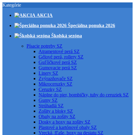
Kategórie
AKCIA
Špeciálna ponuka 2026
Školská sezóna
Písacie potreby SZ
Atramentové perá SZ
Gélové perá, rollery SZ
Guľôčkové perá SZ
Gumovacie perá SZ
Linery SZ
Zvýrazňovače SZ
Mikroceruzky SZ
Ceruzky SZ
Náplne do pier, bombičky, tuhy do ceruziek SZ
Gumy SZ
Strúhadlá SZ
Zošity a bloky SZ
Obaly na zošity SZ
Dosky a boxy na zošity SZ
Plastové a kartónové obaly SZ
Vrecká, fľaše, boxy na desiatu SZ