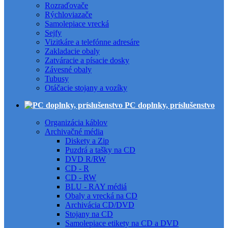
Rozraďovače
Rýchloviazače
Samolepiace vrecká
Sejfy
Vizitkáre a telefónne adresáre
Zakladacie obaly
Zatváracie a písacie dosky
Závesné obaly
Tubusy
Otáčacie stojany a vozíky
PC doplnky, príslušenstvo
Organizácia káblov
Archivačné média
Diskety a Zip
Puzdrá a tašky na CD
DVD R/RW
CD - R
CD - RW
BLU - RAY médiá
Obaly a vrecká na CD
Archivácia CD/DVD
Stojany na CD
Samolepiace etikety na CD a DVD