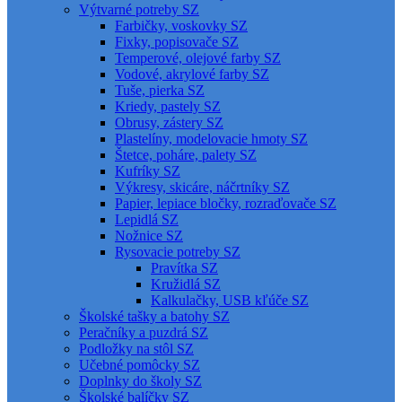
Výtvarné potreby SZ
Farbičky, voskovky SZ
Fixky, popisovače SZ
Temperové, olejové farby SZ
Vodové, akrylové farby SZ
Tuše, pierka SZ
Kriedy, pastely SZ
Obrusy, zástery SZ
Plastelíny, modelovacie hmoty SZ
Štetce, poháre, palety SZ
Kufríky SZ
Výkresy, skicáre, náčrtníky SZ
Papier, lepiace bločky, rozraďovače SZ
Lepidlá SZ
Nožnice SZ
Rysovacie potreby SZ
Pravítka SZ
Kružidlá SZ
Kalkulačky, USB kľúče SZ
Školské tašky a batohy SZ
Peračníky a puzdrá SZ
Podložky na stôl SZ
Učebné pomôcky SZ
Doplnky do školy SZ
Školské balíčky SZ