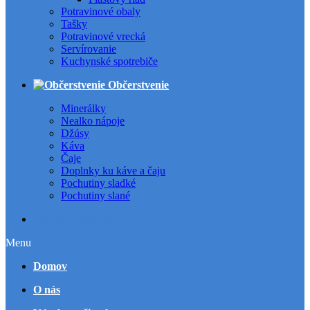
Potravinové obaly
Tašky
Potravinové vrecká
Servírovanie
Kuchynské spotrebiče
Občerstvenie
Minerálky
Nealko nápoje
Džúsy
Káva
Čaje
Doplnky ku káve a čaju
Pochutiny sladké
Pochutiny slané
Všetky kategórie
Menu
Domov
O nás