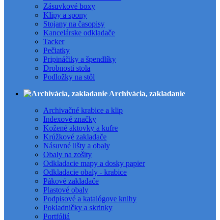
Zásuvkové boxy
Klipy a spony
Stojany na časopisy
Kancelárske odkladače
Tacker
Pečiatky
Pripináčiky a špendlíky
Drobnosti stola
Podložky na stôl
Archivácia, zakladanie
Archivačné krabice a klip
Indexové značky
Kožené aktovky a kufre
Krúžkové zakladače
Násuvné lišty a obaly
Obaly na zošity
Odkladacie mapy a dosky papier
Odkladacie obaly - krabice
Pákové zakladače
Plastové obaly
Podpisové a katalógove knihy
Pokladničky a skrinky
Portfóliá