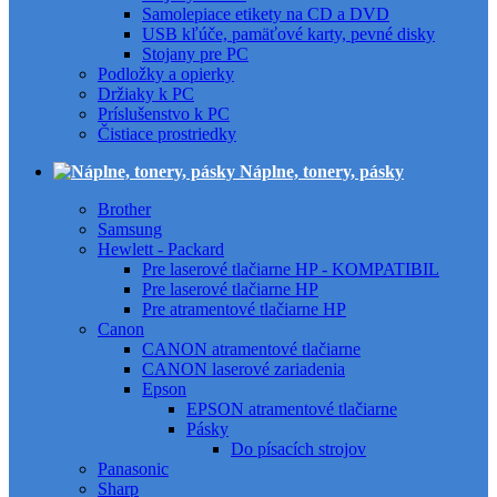
Samolepiace etikety na CD a DVD
USB kľúče, pamäťové karty, pevné disky
Stojany pre PC
Podložky a opierky
Držiaky k PC
Príslušenstvo k PC
Čistiace prostriedky
Náplne, tonery, pásky
Brother
Samsung
Hewlett - Packard
Pre laserové tlačiarne HP - KOMPATIBIL
Pre laserové tlačiarne HP
Pre atramentové tlačiarne HP
Canon
CANON atramentové tlačiarne
CANON laserové zariadenia
Epson
EPSON atramentové tlačiarne
Pásky
Do písacích strojov
Panasonic
Sharp