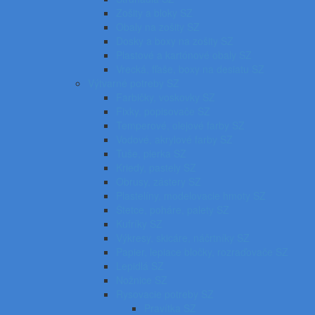
Zošity a bloky SZ
Obaly na zošity SZ
Dosky a boxy na zošity SZ
Plastové a kartónové obaly SZ
Vrecká, fľaše, boxy na desiatu SZ
Výtvarné potreby SZ
Farbičky, voskovky SZ
Fixky, popisovače SZ
Temperové, olejové farby SZ
Vodové, akrylové farby SZ
Tuše, pierka SZ
Kriedy, pastely SZ
Obrusy, zástery SZ
Plastelíny, modelovacie hmoty SZ
Štetce, poháre, palety SZ
Kufríky SZ
Výkresy, skicáre, náčrtníky SZ
Papier, lepiace bločky, rozraďovače SZ
Lepidlá SZ
Nožnice SZ
Rysovacie potreby SZ
Pravítka SZ