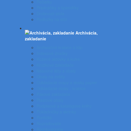
Pečiatky
Pripináčiky a špendlíky
Drobnosti stola
Podložky na stôl
Archivácia,
zakladanie
Archivačné krabice a klip
Indexové značky
Kožené aktovky a kufre
Krúžkové zakladače
Násuvné lišty a obaly
Obaly na zošity
Odkladacie mapy a dosky papier
Odkladacie obaly - krabice
Pákové zakladače
Plastové obaly
Podpisové a katalógove knihy
Pokladničky a skrinky
Portfóliá
Rozraďovače
Rýchloviazače