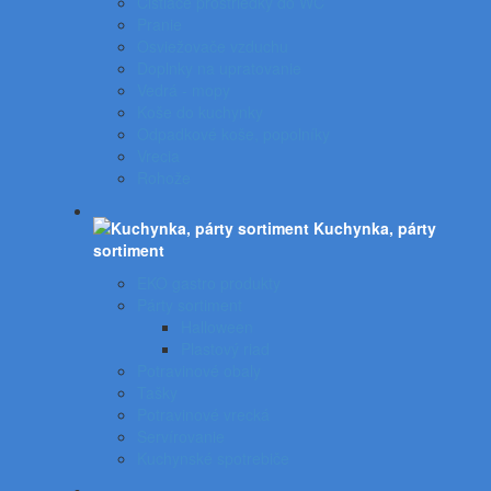
Čistiace prostriedky do WC
Pranie
Osviežovače vzduchu
Doplnky na upratovanie
Vedrá - mopy
Koše do kuchynky
Odpadkové koše, popolníky
Vrecia
Rohože
Kuchynka, párty
sortiment
EKO gastro produkty
Párty sortiment
Halloween
Plastový riad
Potravinové obaly
Tašky
Potravinové vrecká
Servírovanie
Kuchynské spotrebiče