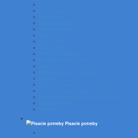
Kopírovacie papiere
Farebné papiere
Fotopapier
Samolepiace etikety
Špeciálny papier
Tlačivá
Poštové obálky
Školský papier
Samolepiace záložky
Samolepiace bločky a kocky
Zošity
Poznámkové bloky, karisbloky
Kroniky
Dizajnové papiere
Tabelačný papier a pásky do pokladne
Pauzovací papier, plotrové role a dvojhárky
Baliace potreby
Piktogramy
Písacie potreby
Gulôčkové perá