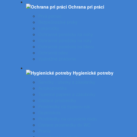
Ochrana pri práci
Prvá pomoc
Bezpečnostné prvky
Lekárničky
Ochranné pomôcky na nohy
Ochranné pomôcky na ruky
Ochranné pomôcky na hlavu
Ochranný odev
Výstražné značenie
Hygienické potreby
Servítky - utierky a zásobníky
Autokozmetika
Toaletné papiere a zásobníky
Čistiace prostriedky
Prostriedky na hygienu rúk
Dezinfekcia
Prostriedky na umývanie riadu
Čistiace prostriedky do WC
Pranie