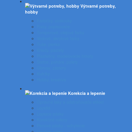
Výtvarné potreby,
hobby
Farbičky, voskovky
Fixky, popisovače
Temperové, olejové farby
Vodové, akrylové farby
Tuše, pierka
Kriedy, pastely
Plastelíny, modelovacie hmoty
Štetce, poháre, palety
Obrusy, zástery
Kufríky
Hobby, kreatíva
Korekcia a lepenie
Opravné laky a odstraňovače etikiet
Lepidlá
Lepiace pásky
Korekčné rollery
Penové pásky - uchytenie
Lepiace rolery