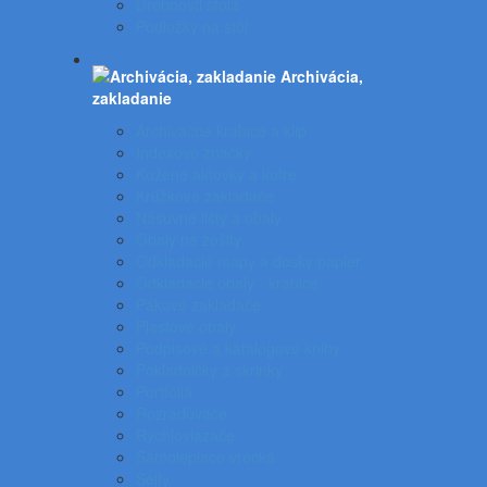
Drobnosti stola
Podložky na stôl
Archivácia,
zakladanie
Archivačné krabice a klip
Indexové značky
Kožené aktovky a kufre
Krúžkové zakladače
Násuvné lišty a obaly
Obaly na zošity
Odkladacie mapy a dosky papier
Odkladacie obaly - krabice
Pákové zakladače
Plastové obaly
Podpisové a katalógove knihy
Pokladničky a skrinky
Portfóliá
Rozraďovače
Rýchloviazače
Samolepiace vrecká
Sejfy