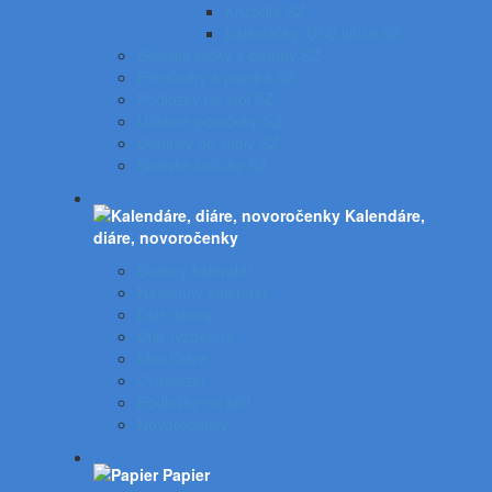
Kružidlá SZ
Kalkulačky, USB kľúče SZ
Školské tašky a batohy SZ
Peračníky a puzdrá SZ
Podložky na stôl SZ
Učebné pomôcky SZ
Doplnky do školy SZ
Školské balíčky SZ
Kalendáre,
diáre, novoročenky
Stolový kalendár
Nástenný kalendár
Diár denný
Diár týždenný
Mini Diáre
Organizér
Podložky na stôl
Novoročenky
Papier