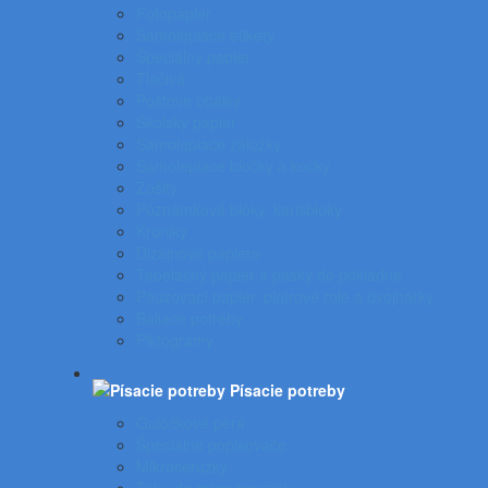
Fotopapier
Samolepiace etikety
Špeciálny papier
Tlačivá
Poštové obálky
Školský papier
Samolepiace záložky
Samolepiace bločky a kocky
Zošity
Poznámkové bloky, karisbloky
Kroniky
Dizajnové papiere
Tabelačný papier a pásky do pokladne
Pauzovací papier, plotrové role a dvojhárky
Baliace potreby
Piktogramy
Písacie potreby
Gulôčkové perá
Špeciálne popisovače
Mikroceruzky