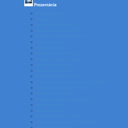
Prezentácia
Stolové flipcharty
Flipcharty
Doplnky k flipchartom
Multimediálne projektory
Doplnky ku spätnej projekcii
Nástenné plátna
Prenosné plátna
Biele magnetické tabule
Doplnky k bielym tabuliam
Samolepiace tabule
Tabuľa kombinovaná
Nástenky a korkové tabule
Sklenené magnetické tabule a doplnky
Špeciálne magnetické tabule
Prezentačný systém
Systém katalógových panelov
Nástenné mapy
Stolové stojany
Plastové puzdrá - menovky
Ukazovátka a laserové ukazovátka
Informačné tabuľky