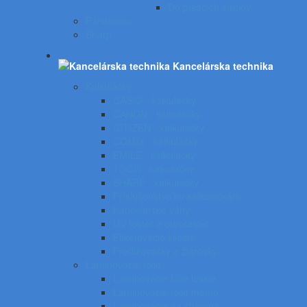
Do písacích strojov
Panasonic
Sharp
Kancelárska technika
Kalkulačky
CASIO - kalkulačky
CANON - kalkulačky
CITIZEN - kalkulačky
COMIX - kalkulačky
EMILE - kalkulačky
TOOR - kalkulačky
SHARP - kalkulačky
Príslušenstvo ku kalkulačkám
Kancelárske váhy
UV tester a eurotester
Etiketovacie kliešte
Predlžovačky a žiarovky
Laminovacie fólie
Laminovacie fólie lesklé
Laminovacie fólie matné
Laminovanie za studena