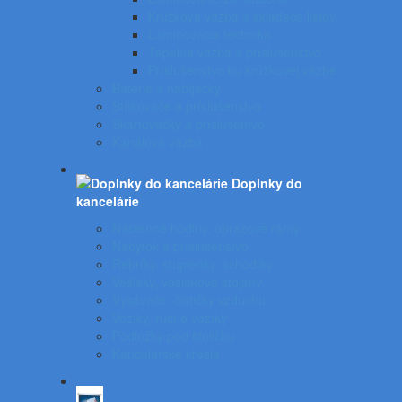
Krúžková väzba a skladače listov
Laminovacia technika
Tepelná väzba a príslušenstvo
Príslušenstvo ku krúžkovej väzbe
Batérie a nabíjačky
Štítkovače a príslušenstvo
Skartovačky a príslušentvo
Kanálová väzba
Doplnky do
kancelárie
Nástenné hodiny, obrazové rámy
Nábytok a príslušenstvo
Rebríky, stupienky, schodíky
Vešiaky, vešiakové stojany
Vysávače, čističky vzduchu
Vozíky, ručné vozíky
Podložky pod stoličku
Kancelárske kreslá