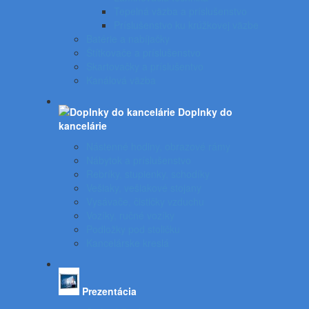
Tepelná väzba a príslušenstvo
Príslušenstvo ku krúžkovej väzbe
Batérie a nabíjačky
Štítkovače a príslušenstvo
Skartovačky a príslušentvo
Kanálová väzba
Doplnky do
kancelárie
Nástenné hodiny, obrazové rámy
Nábytok a príslušenstvo
Rebríky, stupienky, schodíky
Vešiaky, vešiakové stojany
Vysávače, čističky vzduchu
Vozíky, ručné vozíky
Podložky pod stoličku
Kancelárske kreslá
Prezentácia