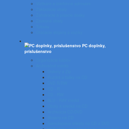
Vizitkáre a telefónne adresáre
Zakladacie obaly
Zatváracie a písacie dosky
Závesné obaly
Tubusy
Otáčacie stojany a vozíky
PC doplnky,
príslušenstvo
Organizácia káblov
Archivačné média
Diskety a Zip
Puzdrá a tašky na CD
DVD R/RW
CD - R
CD - RW
BLU - RAY médiá
Obaly a vrecká na CD
Archivácia CD/DVD
Stojany na CD
Samolepiace etikety na CD a DVD