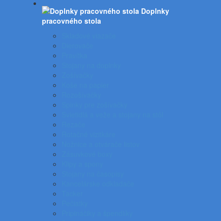
Doplnky
pracovného stola
Skladové viazače
Dierovače
Pravítka
Stojany na doplnky
Zošívačky
Koše na papier
Rozošívačky
Spinky pre zošívačky
Svietidlá a veže a stojany na stôl
Rezače
Rotačné vizitkáre
Nožnice a otvárače listov
Zásuvkové boxy
Klipy a spony
Stojany na časopisy
Kancelárske odkladače
Tacker
Pečiatky
Pripináčiky a špendlíky