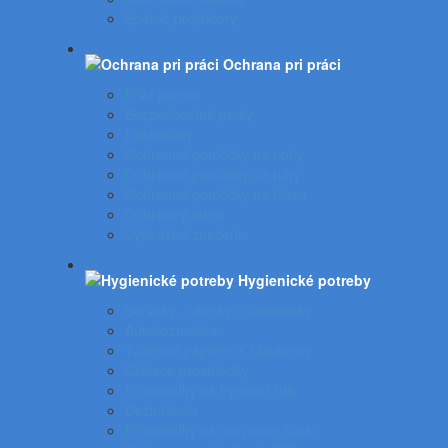
Spätné projektory
Ochrana pri práci
Prvá pomoc
Bezpečnostné prvky
Lekárničky
Ochranné pomôcky na nohy
Ochranné pomôcky na ruky
Ochranné pomôcky na hlavu
Ochranný odev
Výstražné značenie
Hygienické potreby
Servítky - utierky a zásobníky
Autokozmetika
Toaletné papiere a zásobníky
Čistiace prostriedky
Prostriedky na hygienu rúk
Dezinfekcia
Prostriedky na umývanie riadu