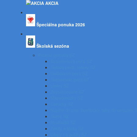
AKCIA
Špeciálna ponuka 2026
Školská sezóna
Písacie potreby SZ
Atramentové perá SZ
Gélové perá, rollery SZ
Guľôčkové perá SZ
Gumovacie perá SZ
Linery SZ
Zvýrazňovače SZ
Mikroceruzky SZ
Ceruzky SZ
Náplne do pier, bombičky, tuhy do ceruziek 
Gumy SZ
Strúhadlá SZ
Zošity a bloky SZ
Obaly na zošity SZ