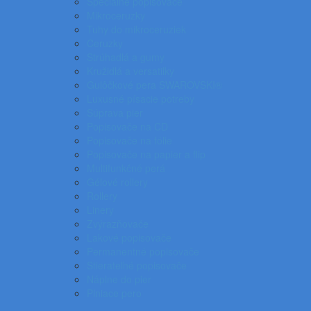
Špeciálne popisovače
Mikroceruzky
Tuhy do mikroceruziek
Ceruzky
Strúhadlá a gumy
Kružidlá a versatilky
Gulôčkové pera SWAROVSKI®
Luxusné písacie potreby
Súprava pier
Popisovače na CD
Popisovače na fólie
Popisovače na papier a flip
Multifunkčné perá
Gélové rollery
Rollery
Linery
Zvýrazňovače
Lakové popisovače
Permanentné popisovače
Stierateľné popisovače
Náplne do pier
Plniace pero