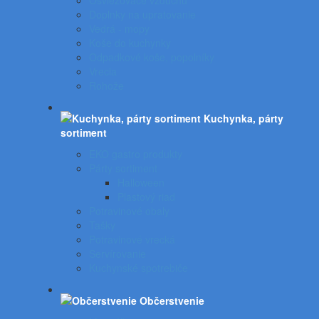
Osviežovače vzduchu
Doplnky na upratovanie
Vedrá - mopy
Koše do kuchynky
Odpadkové koše, popolníky
Vrecia
Rohože
Kuchynka, párty
sortiment
EKO gastro produkty
Párty sortiment
Halloween
Plastový riad
Potravinové obaly
Tašky
Potravinové vrecká
Servírovanie
Kuchynské spotrebiče
Občerstvenie