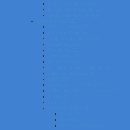
Dosky a boxy na zošity SZ
Plastové a kartónové obaly SZ
Vrecká, fľaše, boxy na desiatu SZ
Výtvarné potreby SZ
Farbičky, voskovky SZ
Fixky, popisovače SZ
Temperové, olejové farby SZ
Vodové, akrylové farby SZ
Tuše, pierka SZ
Kriedy, pastely SZ
Obrusy, zástery SZ
Plastelíny, modelovacie hmoty SZ
Štetce, poháre, palety SZ
Kufríky SZ
Výkresy, skicáre, náčrtníky SZ
Papier, lepiace bločky, rozraďovače SZ
Lepidlá SZ
Nožnice SZ
Rysovacie potreby SZ
Pravítka SZ
Kružidlá SZ
Kalkulačky, USB kľúče SZ