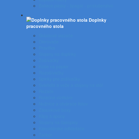
Baliace pásky - špagát - príslušenstvo
Doplnky
pracovného stola
Skladové viazače
Dierovače
Pravítka
Stojany na doplnky
Zošívačky
Koše na papier
Rozošívačky
Spinky pre zošívačky
Svietidlá a veže a stojany na stôl
Rezače
Rotačné vizitkáre
Nožnice a otvárače listov
Zásuvkové boxy
Klipy a spony
Stojany na časopisy
Kancelárske odkladače
Tacker