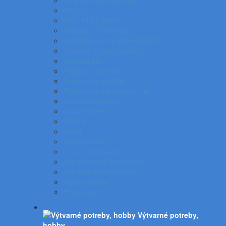
Tuhy do mikroceruziek
Ceruzky
Strúhadlá a gumy
Kružidlá a versatilky
Gulôčkové pera SWAROVSKI®
Luxusné písacie potreby
Súprava pier
Popisovače na CD
Popisovače na fólie
Popisovače na papier a flip
Multifunkčné perá
Gélové rollery
Rollery
Linery
Zvýrazňovače
Lakové popisovače
Permanentné popisovače
Stierateľné popisovače
Náplne do pier
Plniace pero
Výtvarné potreby,
hobby