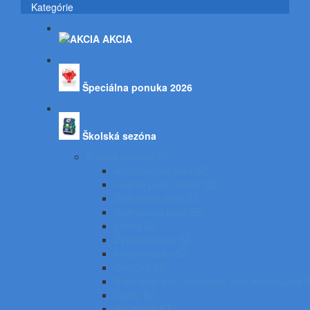
Kategórie
AKCIA
Špeciálna ponuka 2026
Školská sezóna
Písacie potreby SZ
Atramentové perá SZ
Gélové perá, rollery SZ
Guľôčkové perá SZ
Gumovacie perá SZ
Linery SZ
Zvýrazňovače SZ
Mikroceruzky SZ
Ceruzky SZ
Náplne do pier, bombičky, tuhy do ceruziek 
Gumy SZ
Strúhadlá SZ