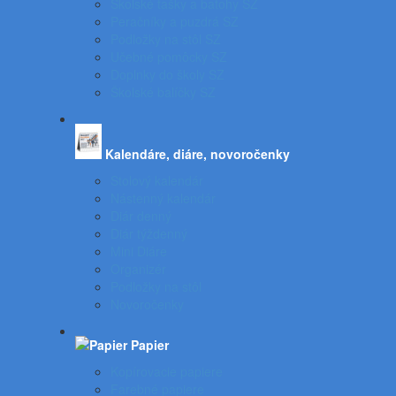
Školské tašky a batohy SZ
Peračníky a puzdrá SZ
Podložky na stôl SZ
Učebné pomôcky SZ
Doplnky do školy SZ
Školské balíčky SZ
Kalendáre, diáre, novoročenky
Stolový kalendár
Nástenný kalendár
Diár denný
Diár týždenný
Mini Diáre
Organizér
Podložky na stôl
Novoročenky
Papier
Kopírovacie papiere
Farebné papiere