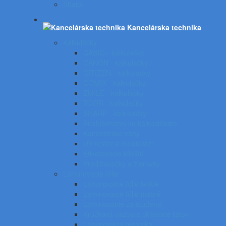
Sharp
Kancelárska technika
Kalkulačky
CASIO - kalkulačky
CANON - kalkulačky
CITIZEN - kalkulačky
COMIX - kalkulačky
EMILE - kalkulačky
TOOR - kalkulačky
SHARP - kalkulačky
Príslušenstvo ku kalkulačkám
Kancelárske váhy
UV tester a eurotester
Etiketovacie kliešte
Predlžovačky a žiarovky
Laminovacie fólie
Laminovacie fólie lesklé
Laminovacie fólie matné
Laminovanie za studena
Krúžková väzba a skladače listov
Laminovacia technika