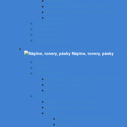
Stojany na CD
Samolepiace etikety na CD a DVD
USB kľúče, pamäťové karty, pevné disky
Stojany pre PC
Podložky a opierky
Držiaky k PC
Príslušenstvo k PC
Čistiace prostriedky
Náplne, tonery, pásky
Brother
Samsung
Hewlett - Packard
Pre laserové tlačiarne HP - KOMPATIBIL
Pre laserové tlačiarne HP
Pre atramentové tlačiarne HP
Canon
CANON atramentové tlačiarne
CANON laserové zariadenia
Epson
EPSON atramentové tlačiarne
Pásky