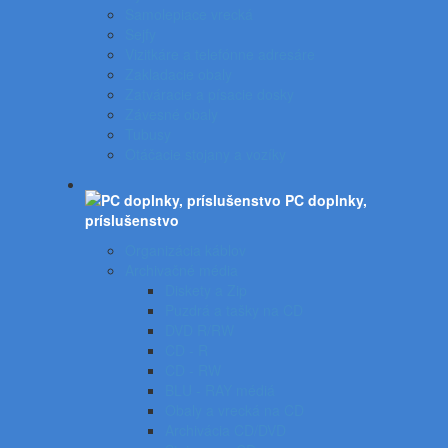
Samolepiace vrecká
Sejfy
Vizitkáre a telefónne adresáre
Zakladacie obaly
Zatváracie a písacie dosky
Závesné obaly
Tubusy
Otáčacie stojany a vozíky
PC doplnky,
príslušenstvo
Organizácia káblov
Archivačné média
Diskety a Zip
Puzdrá a tašky na CD
DVD R/RW
CD - R
CD - RW
BLU - RAY médiá
Obaly a vrecká na CD
Archivácia CD/DVD