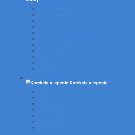
Farbičky, voskovky
Fixky, popisovače
Temperové, olejové farby
Vodové, akrylové farby
Tuše, pierka
Kriedy, pastely
Plastelíny, modelovacie hmoty
Štetce, poháre, palety
Obrusy, zástery
Kufríky
Hobby, kreatíva
Korekcia a lepenie
Opravné laky a odstraňovače etikiet
Lepidlá
Lepiace pásky
Korekčné rollery
Penové pásky - uchytenie
Lepiace rolery
Baliace pásky - špagát - príslušenstvo