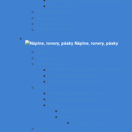
USB kľúče, pamäťové karty, pevné disky
Stojany pre PC
Podložky a opierky
Držiaky k PC
Príslušenstvo k PC
Čistiace prostriedky
Náplne, tonery, pásky
Brother
Samsung
Hewlett - Packard
Pre laserové tlačiarne HP - KOMPATIBIL
Pre laserové tlačiarne HP
Pre atramentové tlačiarne HP
Canon
CANON atramentové tlačiarne
CANON laserové zariadenia
Epson
EPSON atramentové tlačiarne
Pásky
Do písacích strojov
Panasonic