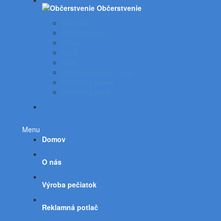
Občerstvenie
Minerálky
Nealko nápoje
Džúsy
Káva
Čaje
Doplnky ku káve a čaju
Pochutiny sladké
Pochutiny slané
Všetky kategórie
Menu
Domov
O nás
Výroba pečiatok
Reklamná potlač