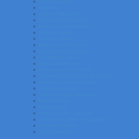
Stolové flipcharty
Flipcharty
Doplnky k flipchartom
Multimediálne projektory
Doplnky ku spätnej projekcii
Nástenné plátna
Prenosné plátna
Biele magnetické tabule
Doplnky k bielym tabuliam
Samolepiace tabule
Tabuľa kombinovaná
Nástenky a korkové tabule
Sklenené magnetické tabule a doplnky
Špeciálne magnetické tabule
Prezentačný systém
Systém katalógových panelov
Nástenné mapy
Stolové stojany
Plastové puzdrá - menovky
Ukazovátka a laserové ukazovátka
Informačné tabuľky
Spätné projektory