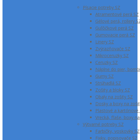
Písacie potreby SZ
Atramentové perá SZ
Gélové perá, rollery S
Guľôčkové perá SZ
Gumovacie perá SZ
Linery SZ
Zvýrazňovače SZ
Mikroceruzky SZ
Ceruzky SZ
Náplne do pier, bombi
Gumy SZ
Strúhadlá SZ
Zošity a bloky SZ
Obaly na zošity SZ
Dosky a boxy na zoši
Plastové a kartónové
Vrecká, fľaše, boxy na
Výtvarné potreby SZ
Farbičky, voskovky SZ
Fixky, popisovače SZ