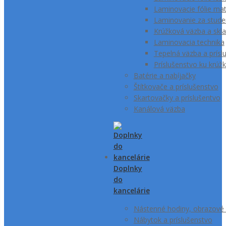
Laminovacie fólie ma
Laminovanie za stud
Krúžková väzba a skla
Laminovacia technika
Tepelná väzba a prísl
Príslušenstvo ku krúž
Batérie a nabíjačky
Štítkovače a príslušenstvo
Skartovačky a príslušentvo
Kanálová väzba
Doplnky
do
kancelárie
Nástenné hodiny, obrazové
Nábytok a príslušenstvo