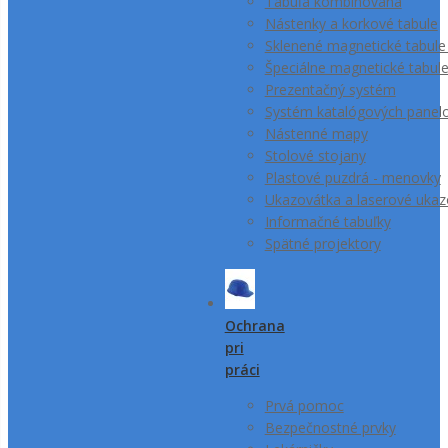
Tabuľa kombinovaná
Nástenky a korkové tabule
Sklenené magnetické tabule
Špeciálne magnetické tabul
Prezentačný systém
Systém katalógových panel
Nástenné mapy
Stolové stojany
Plastové puzdrá - menovky
Ukazovátka a laserové ukaz
Informačné tabuľky
Spätné projektory
Ochrana
pri
práci
Prvá pomoc
Bezpečnostné prvky