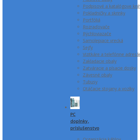
Podpisové a katalógove kni
Pokladničky a skrinky
Portfóliá
Rozraďovače
Rýchloviazače
Samolepiace vrecká
Sejfy
Vizitkáre a telefónne adresá
Zakladacie obaly
Zatváracie a písacie dosky
Závesné obaly
Tubusy
Otáčacie stojany a vozíky
PC
doplnky,
príslušenstvo
Organizácia káblov