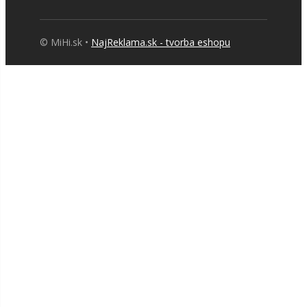
© MiHi.sk •
NajReklama.sk - tvorba eshopu