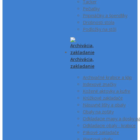
Tacker
Pečiatky
Pripináčiky a špendlíky
Drobnosti stola
Podložky na stôl
Archivácia,
zakladanie
Archivačné krabice a klip
Indexové značky
Kožené aktovky a kufre
Krúžkové zakladače
Násuvné lišty a obaly
Obaly na zošity
Odkladacie mapy a dosky pa
Odkladacie obaly - krabice
Pákové zakladače
Plastové obaly