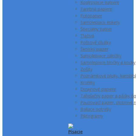
Kopírovacie papiere
Farebné papiere
Fotopapier
Samolepiace etikety
Špeciálny papier
Tlačivá
Poštové obálky
Školský papier
Samolepiace záložky
Samolepiace bločky a kocky
Zošity
Poznámkové bloky, karisblo
Kroniky
Dizajnové papiere
Tabelačný papier a pásky d
Pauzovací papier, plotrové r
Baliace potreby
Piktogramy