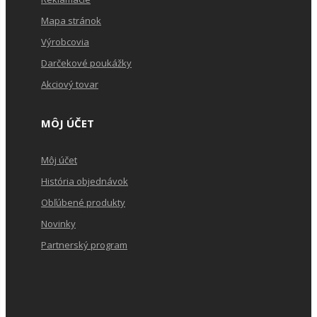
Mapa stránok
Výrobcovia
Darčekové poukážky
Akciový tovar
MÔJ ÚČET
Môj účet
História objednávok
Obľúbené produkty
Novinky
Partnerský program