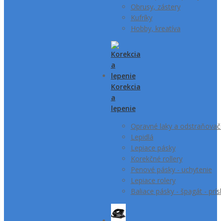
Obrusy, zástery
Kufríky
Hobby, kreatíva
Korekcia
a
lepenie
Opravné laky a odstraňovače
Lepidlá
Lepiace pásky
Korekčné rollery
Penové pásky - uchytenie
Lepiace rolery
Baliace pásky - špagát - prí