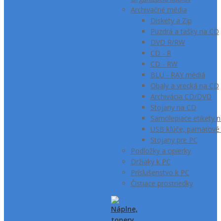
Archivačné média
Diskety a Zip
Puzdrá a tašky na CD
DVD R/RW
CD - R
CD - RW
BLU - RAY médiá
Obaly a vrecká na CD
Archivácia CD/DVD
Stojany na CD
Samolepiace etikety 
USB kľúče, pamäťové k
Stojany pre PC
Podložky a opierky
Držiaky k PC
Príslušenstvo k PC
Čistiace prostriedky