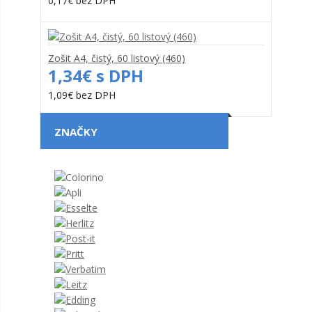
0,17€ bez DPH
Zošit A4, čistý, 60 listový (460)
1,34€ s DPH
1,09€ bez DPH
ZNAČKY