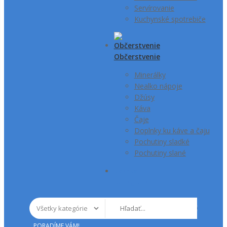
Servírovanie
Kuchynské spotrebiče
Občerstvenie
Minerálky
Nealko nápoje
Džúsy
Káva
Čaje
Doplnky ku káve a čaju
Pochutiny sladké
Pochutiny slané
Všetky
kategórie
PORADÍME VÁM!