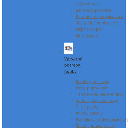
Zvýrazňovače
Lakové popisovače
Permanentné popisovače
Stierateľné popisovače
Náplne do pier
Plniace pero
Výtvarné
potreby,
hobby
Farbičky, voskovky
Fixky, popisovače
Temperové, olejové farby
Vodové, akrylové farby
Tuše, pierka
Kriedy, pastely
Plastelíny, modelovacie hm
Štetce, poháre, palety