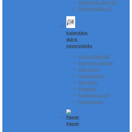
Doplnky do školy SZ
Školské balíčky SZ
Kalendáre,
diáre,
novoročenky
Stolový kalendár
Nástenný kalendár
Diár denný
Diár týždenný
Mini Diáre
Organizér
Podložky na stôl
Novoročenky
Papier