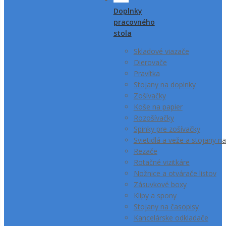
Doplnky
pracovného
stola
Skladové viazače
Dierovače
Pravítka
Stojany na doplnky
Zošívačky
Koše na papier
Rozošívačky
Spinky pre zošívačky
Svietidlá a veže a stojany na
Rezače
Rotačné vizitkáre
Nožnice a otvárače listov
Zásuvkové boxy
Klipy a spony
Stojany na časopisy
Kancelárske odkladače