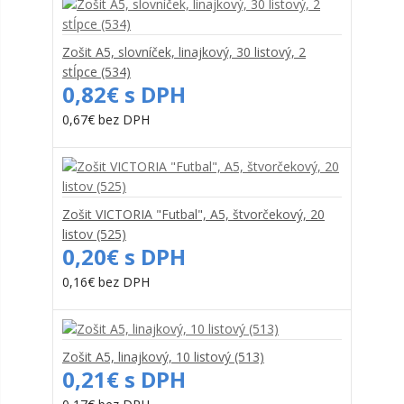
Zošit A5, slovníček, linajkový, 30 listový, 2
stĺpce (534)
0,82€ s DPH
0,67€ bez DPH
Zošit VICTORIA "Futbal", A5, štvorčekový, 20
listov (525)
0,20€ s DPH
0,16€ bez DPH
Zošit A5, linajkový, 10 listový (513)
0,21€ s DPH