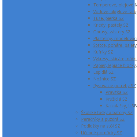
Temperové, olejové f
Vodové, akrylové farb
Tuše, pierka SZ
Kriedy, pastely SZ
Obrusy, zástery SZ
Plastelíny, modelova
Štetce, poháre, palet
Kufríky SZ
Výkresy, skicáre, náčr
Papier, lepiace bločk
Lepidlá SZ
Nožnice SZ
Rysovacie potreby SZ
Pravítka SZ
Kružidlá SZ
Kalkulačky, USB
Školské tašky a batohy SZ
Peračníky a puzdrá SZ
Podložky na stôl SZ
Učebné pomôcky SZ