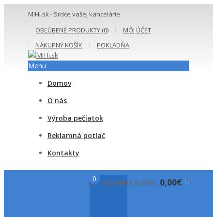
MiHi.sk - Srdce vašej kancelárie
OBĽÚBENÉ PRODUKTY (0)
MÔJ ÚČET
NÁKUPNÝ KOŠÍK
POKLADŇA
Menu
Domov
O nás
Výroba pečiatok
Reklamná potlač
Kontakty
0
0,00€
NÁKUPNÝ KOŠÍK: