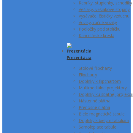
Rebríky, stupienky, schodíky
Vešiaky, vešiakové stojany
Vysávače, čističky vzduchu
Vozíky, ručné vozíky
Podložky pod stoličku
Kancelárske kreslá
Prezentácia
Stolové flipcharty
Flipcharty
Doplnky k flipchartom
Multimediálne projektory
Doplnky ku spätnej projekcii
Nástenné plátna
Prenosné plátna
Biele magnetické tabule
Doplnky k bielym tabuliam
Samolepiace tabule