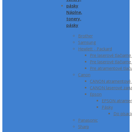
Náplne,
tonery,
pásky
Brother
Samsung
Hewlett - Packard
Pre laserové tlačiar
Pre laserové tlačiarn
Pre atramentové tlač
Canon
CANON atramentové t
CANON laserové zari
Epson
EPSON atrament
Pásky
Do písací
Panasonic
Sharp