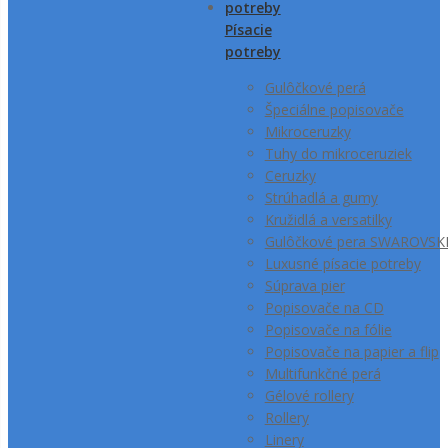
Písacie
potreby
Gulôčkové perá
Špeciálne popisovače
Mikroceruzky
Tuhy do mikroceruziek
Ceruzky
Strúhadlá a gumy
Kružidlá a versatilky
Gulôčkové pera SWAROVSK
Luxusné písacie potreby
Súprava pier
Popisovače na CD
Popisovače na fólie
Popisovače na papier a flip
Multifunkčné perá
Gélové rollery
Rollery
Linery