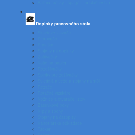
Baliace pásky - špagát - príslušenstvo
Doplnky pracovného stola
Skladové viazače
Dierovače
Pravítka
Stojany na doplnky
Zošívačky
Koše na papier
Rozošívačky
Spinky pre zošívačky
Svietidlá a veže a stojany na stôl
Rezače
Rotačné vizitkáre
Nožnice a otvárače listov
Zásuvkové boxy
Klipy a spony
Stojany na časopisy
Kancelárske odkladače
Tacker