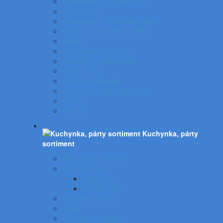
Prostriedky na hygienu rúk
Dezinfekcia
Prostriedky na umývanie riadu
Čistiace prostriedky do WC
Pranie
Osviežovače vzduchu
Doplnky na upratovanie
Vedrá - mopy
Koše do kuchynky
Odpadkové koše, popolníky
Vrecia
Rohože
Kuchynka, párty
sortiment
EKO gastro produkty
Párty sortiment
Halloween
Plastový riad
Potravinové obaly
Tašky
Potravinové vrecká