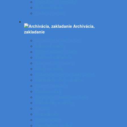
Pripináčiky a špendlíky
Drobnosti stola
Podložky na stôl
Archivácia,
zakladanie
Archivačné krabice a klip
Indexové značky
Kožené aktovky a kufre
Krúžkové zakladače
Násuvné lišty a obaly
Obaly na zošity
Odkladacie mapy a dosky papier
Odkladacie obaly - krabice
Pákové zakladače
Plastové obaly
Podpisové a katalógove knihy
Pokladničky a skrinky
Portfóliá
Rozraďovače
Rýchloviazače
Samolepiace vrecká