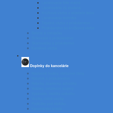
Laminovacie fólie matné
Laminovanie za studena
Krúžková väzba a skladače listov
Laminovacia technika
Tepelná väzba a príslušenstvo
Príslušenstvo ku krúžkovej väzbe
Batérie a nabíjačky
Štítkovače a príslušenstvo
Skartovačky a príslušentvo
Kanálová väzba
Doplnky do kancelárie
Nástenné hodiny, obrazové rámy
Nábytok a príslušenstvo
Rebríky, stupienky, schodíky
Vešiaky, vešiakové stojany
Vysávače, čističky vzduchu
Vozíky, ručné vozíky
Podložky pod stoličku
Kancelárske kreslá