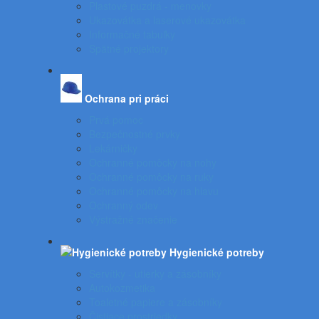
Plastové puzdrá - menovky
Ukazovátka a laserové ukazovátka
Informačné tabuľky
Spätné projektory
Ochrana pri práci
Prvá pomoc
Bezpečnostné prvky
Lekárničky
Ochranné pomôcky na nohy
Ochranné pomôcky na ruky
Ochranné pomôcky na hlavu
Ochranný odev
Výstražné značenie
Hygienické potreby
Servítky - utierky a zásobníky
Autokozmetika
Toaletné papiere a zásobníky
Čistiace prostriedky