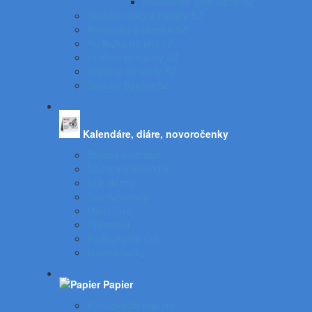
Kalkulačky, USB kľúče SZ
Školské tašky a batohy SZ
Peračníky a puzdrá SZ
Podložky na stôl SZ
Učebné pomôcky SZ
Doplnky do školy SZ
Školské balíčky SZ
Kalendáre, diáre, novoročenky
Stolový kalendár
Nástenný kalendár
Diár denný
Diár týždenný
Mini Diáre
Organizér
Podložky na stôl
Novoročenky
Papier
Kopírovacie papiere