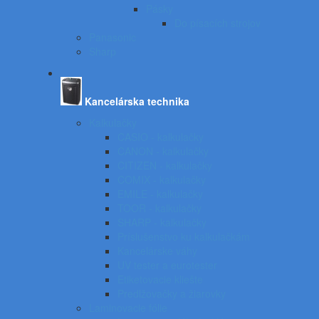
Pásky
Do písacích strojov
Panasonic
Sharp
Kancelárska technika
Kalkulačky
CASIO - kalkulačky
CANON - kalkulačky
CITIZEN - kalkulačky
COMIX - kalkulačky
EMILE - kalkulačky
TOOR - kalkulačky
SHARP - kalkulačky
Príslušenstvo ku kalkulačkám
Kancelárske váhy
UV tester a eurotester
Etiketovacie kliešte
Predlžovačky a žiarovky
Laminovacie fólie