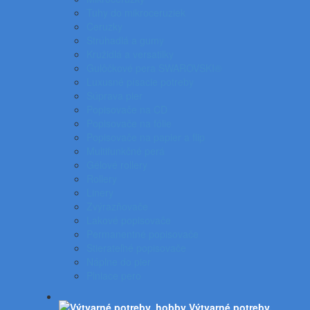
Tuhy do mikroceruziek
Ceruzky
Strúhadlá a gumy
Kružidlá a versatilky
Gulôčkové pera SWAROVSKI®
Luxusné písacie potreby
Súprava pier
Popisovače na CD
Popisovače na fólie
Popisovače na papier a flip
Multifunkčné perá
Gélové rollery
Rollery
Linery
Zvýrazňovače
Lakové popisovače
Permanentné popisovače
Stierateľné popisovače
Náplne do pier
Plniace pero
Výtvarné potreby,