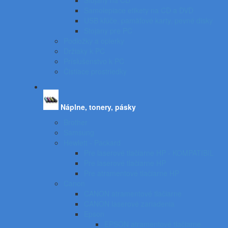
Stojany na CD
Samolepiace etikety na CD a DVD
USB kľúče, pamäťové karty, pevné disky
Stojany pre PC
Podložky a opierky
Držiaky k PC
Príslušenstvo k PC
Čistiace prostriedky
Náplne, tonery, pásky
Brother
Samsung
Hewlett - Packard
Pre laserové tlačiarne HP - KOMPATIBIL
Pre laserové tlačiarne HP
Pre atramentové tlačiarne HP
Canon
CANON atramentové tlačiarne
CANON laserové zariadenia
Epson
EPSON atramentové tlačiarne