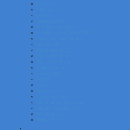
Mikroceruzky
Tuhy do mikroceruziek
Ceruzky
Strúhadlá a gumy
Kružidlá a versatilky
Gulôčkové pera SWAROVSKI®
Luxusné písacie potreby
Súprava pier
Popisovače na CD
Popisovače na fólie
Popisovače na papier a flip
Multifunkčné perá
Gélové rollery
Rollery
Linery
Zvýrazňovače
Lakové popisovače
Permanentné popisovače
Stierateľné popisovače
Náplne do pier
Plniace pero