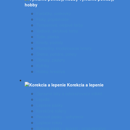
hobby
Farbičky, voskovky
Fixky, popisovače
Temperové, olejové farby
Vodové, akrylové farby
Tuše, pierka
Kriedy, pastely
Plastelíny, modelovacie hmoty
Štetce, poháre, palety
Obrusy, zástery
Kufríky
Hobby, kreatíva
Korekcia a lepenie
Opravné laky a odstraňovače etikiet
Lepidlá
Lepiace pásky
Korekčné rollery
Penové pásky - uchytenie
Lepiace rolery
Baliace pásky - špagát - príslušenstvo