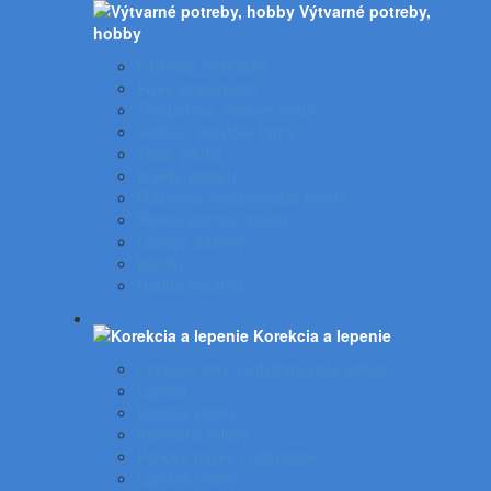
Výtvarné potreby,
hobby
Farbičky, voskovky
Fixky, popisovače
Temperové, olejové farby
Vodové, akrylové farby
Tuše, pierka
Kriedy, pastely
Plastelíny, modelovacie hmoty
Štetce, poháre, palety
Obrusy, zástery
Kufríky
Hobby, kreatíva
Korekcia a lepenie
Opravné laky a odstraňovače etikiet
Lepidlá
Lepiace pásky
Korekčné rollery
Penové pásky - uchytenie
Lepiace rolery