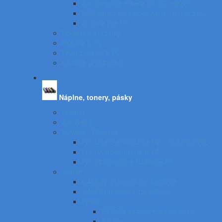
Samolepiace etikety na CD a DVD
USB kľúče, pamäťové karty, pevné disky
Stojany pre PC
Podložky a opierky
Držiaky k PC
Príslušenstvo k PC
Čistiace prostriedky
Náplne, tonery, pásky
Brother
Samsung
Hewlett - Packard
Pre laserové tlačiarne HP - KOMPATIBIL
Pre laserové tlačiarne HP
Pre atramentové tlačiarne HP
Canon
CANON atramentové tlačiarne
CANON laserové zariadenia
Epson
EPSON atramentové tlačiarne
Pásky