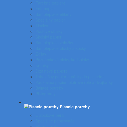
Farebné papiere
Fotopapier
Samolepiace etikety
Špeciálny papier
Tlačivá
Poštové obálky
Školský papier
Samolepiace záložky
Samolepiace bločky a kocky
Zošity
Poznámkové bloky, karisbloky
Kroniky
Dizajnové papiere
Tabelačný papier a pásky do pokladne
Pauzovací papier, plotrové role a dvojhárky
Baliace potreby
Piktogramy
Písacie potreby
Gulôčkové perá
Špeciálne popisovače
Mikroceruzky