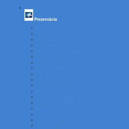
Prezentácia
Stolové flipcharty
Flipcharty
Doplnky k flipchartom
Multimediálne projektory
Doplnky ku spätnej projekcii
Nástenné plátna
Prenosné plátna
Biele magnetické tabule
Doplnky k bielym tabuliam
Samolepiace tabule
Tabuľa kombinovaná
Nástenky a korkové tabule
Sklenené magnetické tabule a doplnky
Špeciálne magnetické tabule
Prezentačný systém
Systém katalógových panelov
Nástenné mapy
Stolové stojany