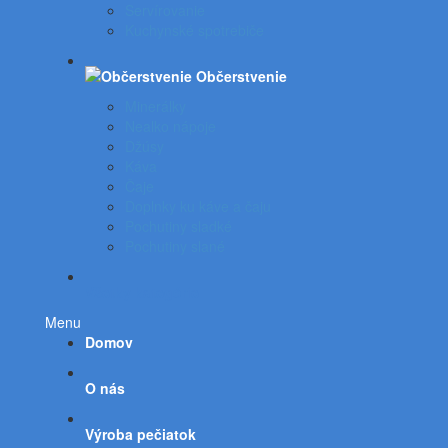
Servírovanie
Kuchynské spotrebiče
Občerstvenie
Minerálky
Nealko nápoje
Džúsy
Káva
Čaje
Doplnky ku káve a čaju
Pochutiny sladké
Pochutiny slané
Všetky kategórie
Menu
Domov
O nás
Výroba pečiatok