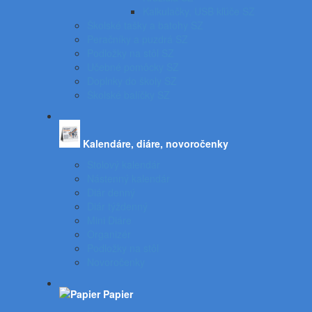
Kalkulačky, USB kľúče SZ
Školské tašky a batohy SZ
Peračníky a puzdrá SZ
Podložky na stôl SZ
Učebné pomôcky SZ
Doplnky do školy SZ
Školské balíčky SZ
Kalendáre, diáre, novoročenky
Stolový kalendár
Nástenný kalendár
Diár denný
Diár týždenný
Mini Diáre
Organizér
Podložky na stôl
Novoročenky
Papier