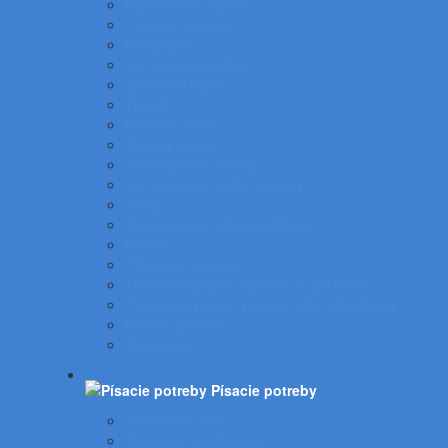
Kopírovacie papiere
Farebné papiere
Fotopapier
Samolepiace etikety
Špeciálny papier
Tlačivá
Poštové obálky
Školský papier
Samolepiace záložky
Samolepiace bločky a kocky
Zošity
Poznámkové bloky, karisbloky
Kroniky
Dizajnové papiere
Tabelačný papier a pásky do pokladne
Pauzovací papier, plotrové role a dvojhárky
Baliace potreby
Piktogramy
Písacie potreby
Gulôčkové perá
Špeciálne popisovače