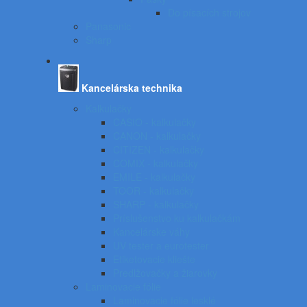
Do písacích strojov
Panasonic
Sharp
Kancelárska technika
Kalkulačky
CASIO - kalkulačky
CANON - kalkulačky
CITIZEN - kalkulačky
COMIX - kalkulačky
EMILE - kalkulačky
TOOR - kalkulačky
SHARP - kalkulačky
Príslušenstvo ku kalkulačkám
Kancelárske váhy
UV tester a eurotester
Etiketovacie kliešte
Predlžovačky a žiarovky
Laminovacie fólie
Laminovacie fólie lesklé