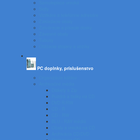
Samolepiace vrecká
Sejfy
Vizitkáre a telefónne adresáre
Zakladacie obaly
Zatváracie a písacie dosky
Závesné obaly
Tubusy
Otáčacie stojany a vozíky
PC doplnky, príslušenstvo
Organizácia káblov
Archivačné média
Diskety a Zip
Puzdrá a tašky na CD
DVD R/RW
CD - R
CD - RW
BLU - RAY médiá
Obaly a vrecká na CD
Archivácia CD/DVD