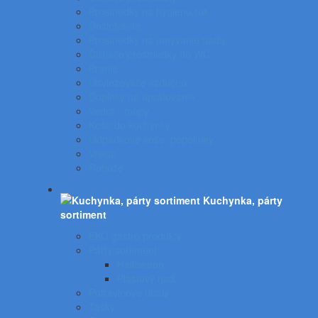
Prostriedky na hygienu rúk
Dezinfekcia
Prostriedky na umývanie riadu
Čistiace prostriedky do WC
Pranie
Osviežovače vzduchu
Doplnky na upratovanie
Vedrá - mopy
Koše do kuchynky
Odpadkové koše, popolníky
Vrecia
Rohože
Kuchynka, párty
sortiment
EKO gastro produkty
Párty sortiment
Halloween
Plastový riad
Potravinové obaly
Tašky