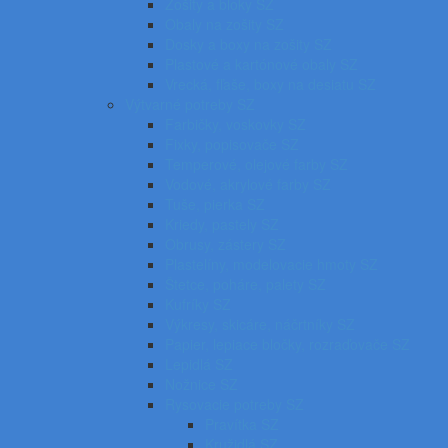
Zošity a bloky SZ
Obaly na zošity SZ
Dosky a boxy na zošity SZ
Plastové a kartónové obaly SZ
Vrecká, fľaše, boxy na desiatu SZ
Výtvarné potreby SZ
Farbičky, voskovky SZ
Fixky, popisovače SZ
Temperové, olejové farby SZ
Vodové, akrylové farby SZ
Tuše, pierka SZ
Kriedy, pastely SZ
Obrusy, zástery SZ
Plastelíny, modelovacie hmoty SZ
Štetce, poháre, palety SZ
Kufríky SZ
Výkresy, skicáre, náčrtníky SZ
Papier, lepiace bločky, rozraďovače SZ
Lepidlá SZ
Nožnice SZ
Rysovacie potreby SZ
Pravítka SZ
Kružidlá SZ