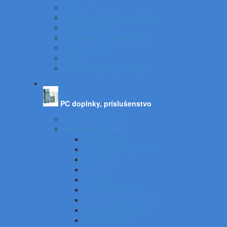
Sejfy
Vizitkáre a telefónne adresáre
Zakladacie obaly
Zatváracie a písacie dosky
Závesné obaly
Tubusy
Otáčacie stojany a vozíky
PC doplnky, príslušenstvo
Organizácia káblov
Archivačné média
Diskety a Zip
Puzdrá a tašky na CD
DVD R/RW
CD - R
CD - RW
BLU - RAY médiá
Obaly a vrecká na CD
Archivácia CD/DVD
Stojany na CD