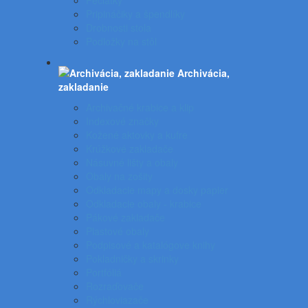
Pečiatky
Pripináčiky a špendlíky
Drobnosti stola
Podložky na stôl
Archivácia,
zakladanie
Archivačné krabice a klip
Indexové značky
Kožené aktovky a kufre
Krúžkové zakladače
Násuvné lišty a obaly
Obaly na zošity
Odkladacie mapy a dosky papier
Odkladacie obaly - krabice
Pákové zakladače
Plastové obaly
Podpisové a katalógove knihy
Pokladničky a skrinky
Portfóliá
Rozraďovače
Rýchloviazače