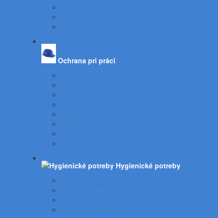
Ukazovátka a laserové ukazovátka
Informačné tabuľky
Spätné projektory
Ochrana pri práci
Prvá pomoc
Bezpečnostné prvky
Lekárničky
Ochranné pomôcky na nohy
Ochranné pomôcky na ruky
Ochranné pomôcky na hlavu
Ochranný odev
Výstražné značenie
Hygienické potreby
Servítky - utierky a zásobníky
Autokozmetika
Toaletné papiere a zásobníky
Čistiace prostriedky