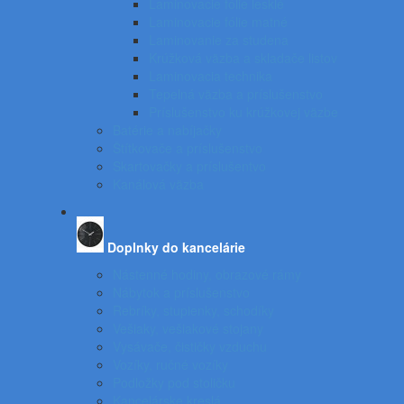
Laminovacie fólie lesklé
Laminovacie fólie matné
Laminovanie za studena
Krúžková väzba a skladače listov
Laminovacia technika
Tepelná väzba a príslušenstvo
Príslušenstvo ku krúžkovej väzbe
Batérie a nabíjačky
Štítkovače a príslušenstvo
Skartovačky a príslušentvo
Kanálová väzba
Doplnky do kancelárie
Nástenné hodiny, obrazové rámy
Nábytok a príslušenstvo
Rebríky, stupienky, schodíky
Vešiaky, vešiakové stojany
Vysávače, čističky vzduchu
Vozíky, ručné vozíky
Podložky pod stoličku
Kancelárske kreslá