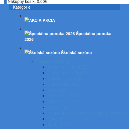
0
Nákupný košík:
0,00€
Kategórie
AKCIA
Špeciálna ponuka
2026
Školská sezóna
Písacie potreby SZ
Atramentové perá SZ
Gélové perá, rollery SZ
Guľôčkové perá SZ
Gumovacie perá SZ
Linery SZ
Zvýrazňovače SZ
Mikroceruzky SZ
Ceruzky SZ
Náplne do pier, bombičky, tuhy do ceruziek 
Gumy SZ
Strúhadlá SZ