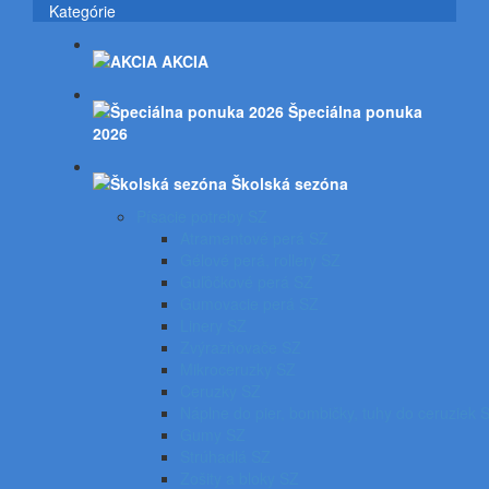
Kategórie
AKCIA
Špeciálna ponuka
2026
Školská sezóna
Písacie potreby SZ
Atramentové perá SZ
Gélové perá, rollery SZ
Guľôčkové perá SZ
Gumovacie perá SZ
Linery SZ
Zvýrazňovače SZ
Mikroceruzky SZ
Ceruzky SZ
Náplne do pier, bombičky, tuhy do ceruziek 
Gumy SZ
Strúhadlá SZ
Zošity a bloky SZ