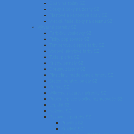
Obaly na zošity SZ
Dosky a boxy na zošity SZ
Plastové a kartónové obaly SZ
Vrecká, fľaše, boxy na desiatu SZ
Výtvarné potreby SZ
Farbičky, voskovky SZ
Fixky, popisovače SZ
Temperové, olejové farby SZ
Vodové, akrylové farby SZ
Tuše, pierka SZ
Kriedy, pastely SZ
Obrusy, zástery SZ
Plastelíny, modelovacie hmoty SZ
Štetce, poháre, palety SZ
Kufríky SZ
Výkresy, skicáre, náčrtníky SZ
Papier, lepiace bločky, rozraďovače SZ
Lepidlá SZ
Nožnice SZ
Rysovacie potreby SZ
Pravítka SZ
Kružidlá SZ