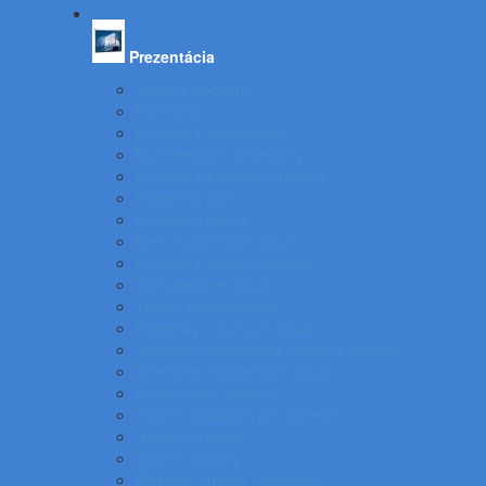
Prezentácia
Stolové flipcharty
Flipcharty
Doplnky k flipchartom
Multimediálne projektory
Doplnky ku spätnej projekcii
Nástenné plátna
Prenosné plátna
Biele magnetické tabule
Doplnky k bielym tabuliam
Samolepiace tabule
Tabuľa kombinovaná
Nástenky a korkové tabule
Sklenené magnetické tabule a doplnky
Špeciálne magnetické tabule
Prezentačný systém
Systém katalógových panelov
Nástenné mapy
Stolové stojany
Plastové puzdrá - menovky