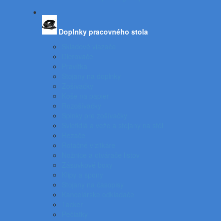
Doplnky pracovného stola
Skladové viazače
Dierovače
Pravítka
Stojany na doplnky
Zošívačky
Koše na papier
Rozošívačky
Spinky pre zošívačky
Svietidlá a veže a stojany na stôl
Rezače
Rotačné vizitkáre
Nožnice a otvárače listov
Zásuvkové boxy
Klipy a spony
Stojany na časopisy
Kancelárske odkladače
Tacker
Pečiatky