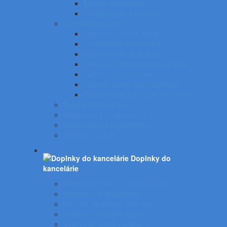
Etiketovacie kliešte
Predlžovačky a žiarovky
Laminovacie fólie
Laminovacie fólie lesklé
Laminovacie fólie matné
Laminovanie za studena
Krúžková väzba a skladače listov
Laminovacia technika
Tepelná väzba a príslušenstvo
Príslušenstvo ku krúžkovej väzbe
Batérie a nabíjačky
Štítkovače a príslušenstvo
Skartovačky a príslušentvo
Kanálová väzba
Doplnky do
kancelárie
Nástenné hodiny, obrazové rámy
Nábytok a príslušenstvo
Rebríky, stupienky, schodíky
Vešiaky, vešiakové stojany
Vysávače, čističky vzduchu