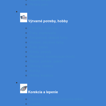
Plniace pero
Výtvarné potreby, hobby
Farbičky, voskovky
Fixky, popisovače
Temperové, olejové farby
Vodové, akrylové farby
Tuše, pierka
Kriedy, pastely
Plastelíny, modelovacie hmoty
Štetce, poháre, palety
Obrusy, zástery
Kufríky
Hobby, kreatíva
Korekcia a lepenie
Opravné laky a odstraňovače etikiet
Lepidlá