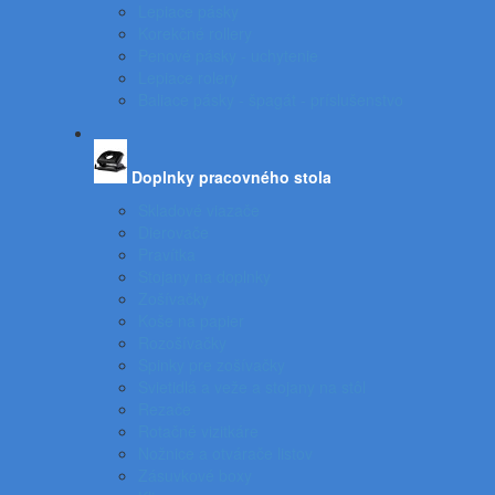
Lepiace pásky
Korekčné rollery
Penové pásky - uchytenie
Lepiace rolery
Baliace pásky - špagát - príslušenstvo
Doplnky pracovného stola
Skladové viazače
Dierovače
Pravítka
Stojany na doplnky
Zošívačky
Koše na papier
Rozošívačky
Spinky pre zošívačky
Svietidlá a veže a stojany na stôl
Rezače
Rotačné vizitkáre
Nožnice a otvárače listov
Zásuvkové boxy