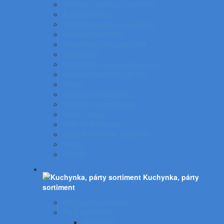
Servítky - utierky a zásobníky
Autokozmetika
Toaletné papiere a zásobníky
Čistiace prostriedky
Prostriedky na hygienu rúk
Dezinfekcia
Prostriedky na umývanie riadu
Čistiace prostriedky do WC
Pranie
Osviežovače vzduchu
Doplnky na upratovanie
Vedrá - mopy
Koše do kuchynky
Odpadkové koše, popolníky
Vrecia
Rohože
Kuchynka, párty
sortiment
EKO gastro produkty
Párty sortiment
Halloween