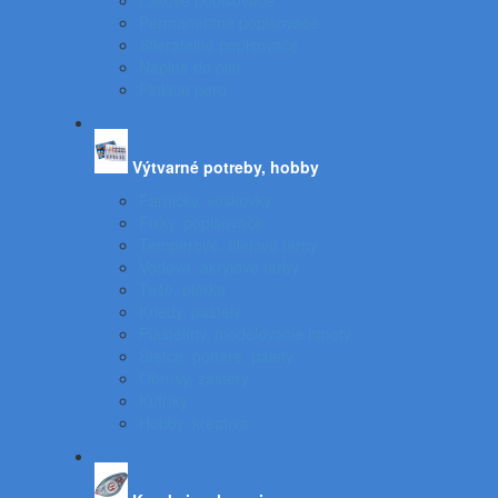
Lakové popisovače
Permanentné popisovače
Stierateľné popisovače
Náplne do pier
Plniace pero
Výtvarné potreby, hobby
Farbičky, voskovky
Fixky, popisovače
Temperové, olejové farby
Vodové, akrylové farby
Tuše, pierka
Kriedy, pastely
Plastelíny, modelovacie hmoty
Štetce, poháre, palety
Obrusy, zástery
Kufríky
Hobby, kreatíva