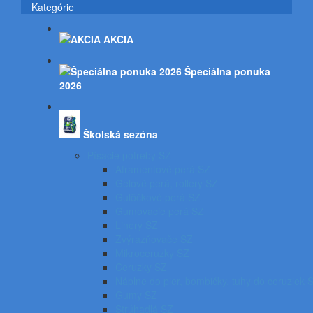
Kategórie
AKCIA
Špeciálna ponuka
2026
Školská sezóna
Písacie potreby SZ
Atramentové perá SZ
Gélové perá, rollery SZ
Guľôčkové perá SZ
Gumovacie perá SZ
Linery SZ
Zvýrazňovače SZ
Mikroceruzky SZ
Ceruzky SZ
Náplne do pier, bombičky, tuhy do ceruziek 
Gumy SZ
Strúhadlá SZ