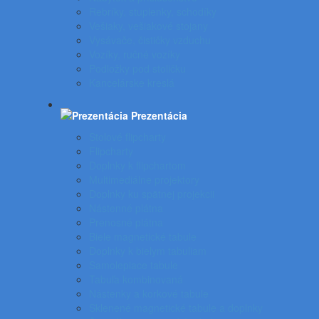
Rebríky, stupienky, schodíky
Vešiaky, vešiakové stojany
Vysávače, čističky vzduchu
Vozíky, ručné vozíky
Podložky pod stoličku
Kancelárske kreslá
Prezentácia
Stolové flipcharty
Flipcharty
Doplnky k flipchartom
Multimediálne projektory
Doplnky ku spätnej projekcii
Nástenné plátna
Prenosné plátna
Biele magnetické tabule
Doplnky k bielym tabuliam
Samolepiace tabule
Tabuľa kombinovaná
Nástenky a korkové tabule
Sklenené magnetické tabule a doplnky