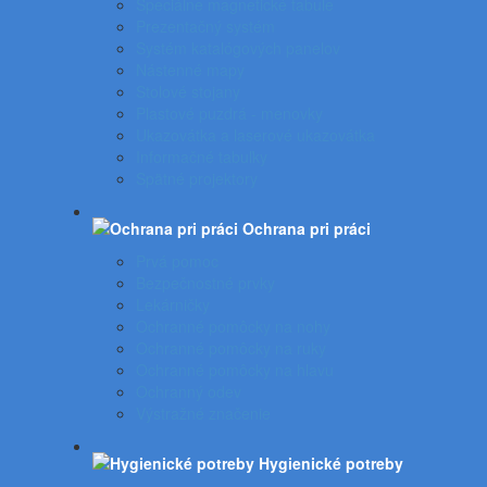
Špeciálne magnetické tabule
Prezentačný systém
Systém katalógových panelov
Nástenné mapy
Stolové stojany
Plastové puzdrá - menovky
Ukazovátka a laserové ukazovátka
Informačné tabuľky
Spätné projektory
Ochrana pri práci
Prvá pomoc
Bezpečnostné prvky
Lekárničky
Ochranné pomôcky na nohy
Ochranné pomôcky na ruky
Ochranné pomôcky na hlavu
Ochranný odev
Výstražné značenie
Hygienické potreby