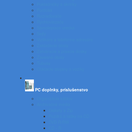
Pokladničky a skrinky
Portfóliá
Rozraďovače
Rýchloviazače
Samolepiace vrecká
Sejfy
Vizitkáre a telefónne adresáre
Zakladacie obaly
Zatváracie a písacie dosky
Závesné obaly
Tubusy
Otáčacie stojany a vozíky
PC doplnky, príslušenstvo
Organizácia káblov
Archivačné média
Diskety a Zip
Puzdrá a tašky na CD
DVD R/RW
CD - R