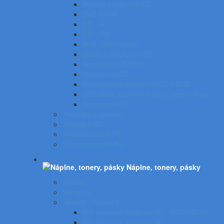
Puzdrá a tašky na CD
DVD R/RW
CD - R
CD - RW
BLU - RAY médiá
Obaly a vrecká na CD
Archivácia CD/DVD
Stojany na CD
Samolepiace etikety na CD a DVD
USB kľúče, pamäťové karty, pevné disky
Stojany pre PC
Podložky a opierky
Držiaky k PC
Príslušenstvo k PC
Čistiace prostriedky
Náplne, tonery, pásky
Brother
Samsung
Hewlett - Packard
Pre laserové tlačiarne HP - KOMPATIBIL
Pre laserové tlačiarne HP