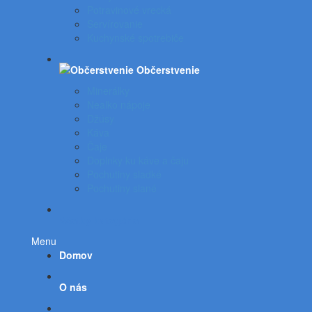
Potravinové vrecká
Servírovanie
Kuchynské spotrebiče
Občerstvenie
Minerálky
Nealko nápoje
Džúsy
Káva
Čaje
Doplnky ku káve a čaju
Pochutiny sladké
Pochutiny slané
Všetky kategórie
Menu
Domov
O nás