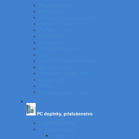
Pákové zakladače
Plastové obaly
Podpisové a katalógove knihy
Pokladničky a skrinky
Portfóliá
Rozraďovače
Rýchloviazače
Samolepiace vrecká
Sejfy
Vizitkáre a telefónne adresáre
Zakladacie obaly
Zatváracie a písacie dosky
Závesné obaly
Tubusy
Otáčacie stojany a vozíky
PC doplnky, príslušenstvo
Organizácia káblov
Archivačné média
Diskety a Zip