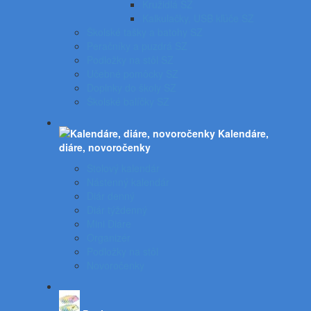
Kružidlá SZ
Kalkulačky, USB kľúče SZ
Školské tašky a batohy SZ
Peračníky a puzdrá SZ
Podložky na stôl SZ
Učebné pomôcky SZ
Doplnky do školy SZ
Školské balíčky SZ
Kalendáre,
diáre, novoročenky
Stolový kalendár
Nástenný kalendár
Diár denný
Diár týždenný
Mini Diáre
Organizér
Podložky na stôl
Novoročenky