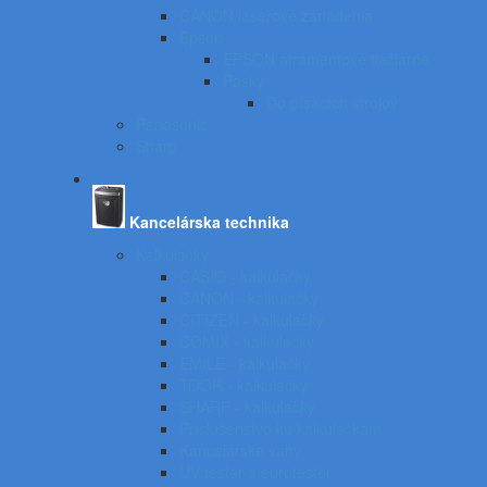
CANON laserové zariadenia
Epson
EPSON atramentové tlačiarne
Pásky
Do písacích strojov
Panasonic
Sharp
Kancelárska technika
Kalkulačky
CASIO - kalkulačky
CANON - kalkulačky
CITIZEN - kalkulačky
COMIX - kalkulačky
EMILE - kalkulačky
TOOR - kalkulačky
SHARP - kalkulačky
Príslušenstvo ku kalkulačkám
Kancelárske váhy
UV tester a eurotester