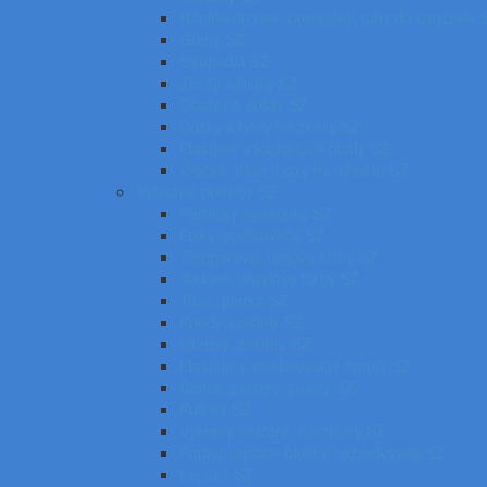
Náplne do pier, bombičky, tuhy do ceruziek 
Gumy SZ
Strúhadlá SZ
Zošity a bloky SZ
Obaly na zošity SZ
Dosky a boxy na zošity SZ
Plastové a kartónové obaly SZ
Vrecká, fľaše, boxy na desiatu SZ
Výtvarné potreby SZ
Farbičky, voskovky SZ
Fixky, popisovače SZ
Temperové, olejové farby SZ
Vodové, akrylové farby SZ
Tuše, pierka SZ
Kriedy, pastely SZ
Obrusy, zástery SZ
Plastelíny, modelovacie hmoty SZ
Štetce, poháre, palety SZ
Kufríky SZ
Výkresy, skicáre, náčrtníky SZ
Papier, lepiace bločky, rozraďovače SZ
Lepidlá SZ