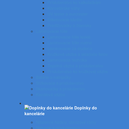
Príslušenstvo ku kalkulačkám
Kancelárske váhy
UV tester a eurotester
Etiketovacie kliešte
Predlžovačky a žiarovky
Laminovacie fólie
Laminovacie fólie lesklé
Laminovacie fólie matné
Laminovanie za studena
Krúžková väzba a skladače listov
Laminovacia technika
Tepelná väzba a príslušenstvo
Príslušenstvo ku krúžkovej väzbe
Batérie a nabíjačky
Štítkovače a príslušenstvo
Skartovačky a príslušentvo
Kanálová väzba
Doplnky do
kancelárie
Nástenné hodiny, obrazové rámy
Nábytok a príslušenstvo