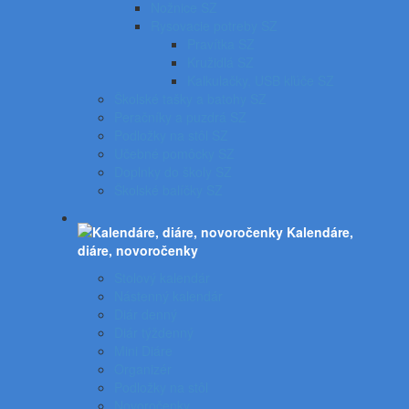
Nožnice SZ
Rysovacie potreby SZ
Pravítka SZ
Kružidlá SZ
Kalkulačky, USB kľúče SZ
Školské tašky a batohy SZ
Peračníky a puzdrá SZ
Podložky na stôl SZ
Učebné pomôcky SZ
Doplnky do školy SZ
Školské balíčky SZ
Kalendáre,
diáre, novoročenky
Stolový kalendár
Nástenný kalendár
Diár denný
Diár týždenný
Mini Diáre
Organizér
Podložky na stôl
Novoročenky