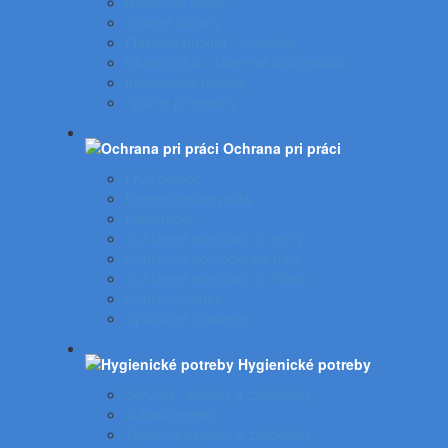
Nástenné mapy
Stolové stojany
Plastové puzdrá - menovky
Ukazovátka a laserové ukazovátka
Informačné tabuľky
Spätné projektory
Ochrana pri práci
Prvá pomoc
Bezpečnostné prvky
Lekárničky
Ochranné pomôcky na nohy
Ochranné pomôcky na ruky
Ochranné pomôcky na hlavu
Ochranný odev
Výstražné značenie
Hygienické potreby
Servítky - utierky a zásobníky
Autokozmetika
Toaletné papiere a zásobníky