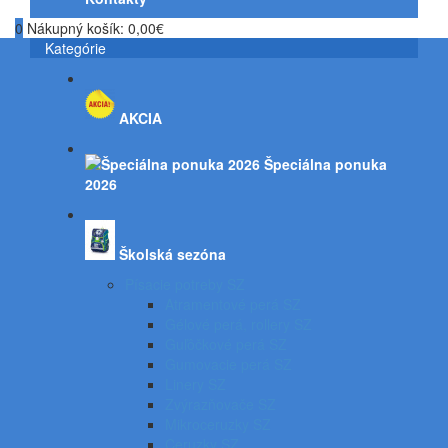
0
Nákupný košík:
0,00€
Kategórie
AKCIA
Špeciálna ponuka
2026
Školská sezóna
Písacie potreby SZ
Atramentové perá SZ
Gélové perá, rollery SZ
Guľôčkové perá SZ
Gumovacie perá SZ
Linery SZ
Zvýrazňovače SZ
Mikroceruzky SZ
Ceruzky SZ