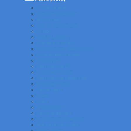
Gulôčkové perá
Špeciálne popisovače
Mikroceruzky
Tuhy do mikroceruziek
Ceruzky
Strúhadlá a gumy
Kružidlá a versatilky
Gulôčkové pera SWAROVSKI®
Luxusné písacie potreby
Súprava pier
Popisovače na CD
Popisovače na fólie
Popisovače na papier a flip
Multifunkčné perá
Gélové rollery
Rollery
Linery
Zvýrazňovače
Lakové popisovače
Permanentné popisovače
Stierateľné popisovače
Náplne do pier