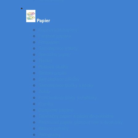
Papier
Kopírovacie papiere
Farebné papiere
Fotopapier
Samolepiace etikety
Špeciálny papier
Tlačivá
Poštové obálky
Školský papier
Samolepiace záložky
Samolepiace bločky a kocky
Zošity
Poznámkové bloky, karisbloky
Kroniky
Dizajnové papiere
Tabelačný papier a pásky do pokladne
Pauzovací papier, plotrové role a dvojhárky
Baliace potreby
Piktogramy