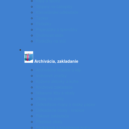
Klipy a spony
Stojany na časopisy
Kancelárske odkladače
Tacker
Pečiatky
Pripináčiky a špendlíky
Drobnosti stola
Podložky na stôl
Archivácia, zakladanie
Archivačné krabice a klip
Indexové značky
Kožené aktovky a kufre
Krúžkové zakladače
Násuvné lišty a obaly
Obaly na zošity
Odkladacie mapy a dosky papier
Odkladacie obaly - krabice
Pákové zakladače
Plastové obaly
Podpisové a katalógove knihy