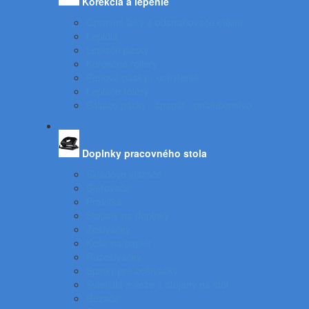
Korekcia a lepenie
Opravné laky a odstraňovače etikiet
Lepidlá
Lepiace pásky
Korekčné rollery
Penové pásky - uchytenie
Lepiace rolery
Baliace pásky - špagát - príslušenstvo
Doplnky pracovného stola
Skladové viazače
Dierovače
Pravítka
Stojany na doplnky
Zošívačky
Koše na papier
Rozošívačky
Spinky pre zošívačky
Svietidlá a veže a stojany na stôl
Rezače