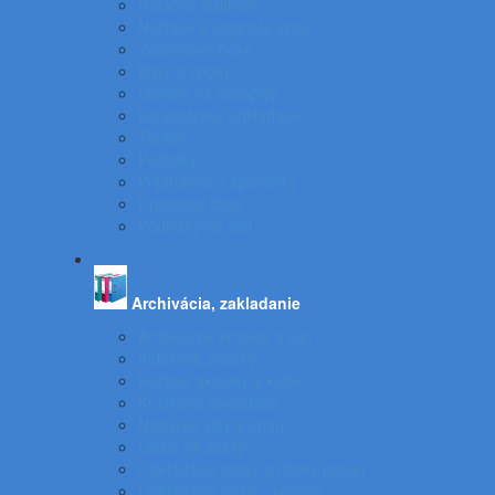
Rotačné vizitkáre
Nožnice a otvárače listov
Zásuvkové boxy
Klipy a spony
Stojany na časopisy
Kancelárske odkladače
Tacker
Pečiatky
Pripináčiky a špendlíky
Drobnosti stola
Podložky na stôl
Archivácia, zakladanie
Archivačné krabice a klip
Indexové značky
Kožené aktovky a kufre
Krúžkové zakladače
Násuvné lišty a obaly
Obaly na zošity
Odkladacie mapy a dosky papier
Odkladacie obaly - krabice