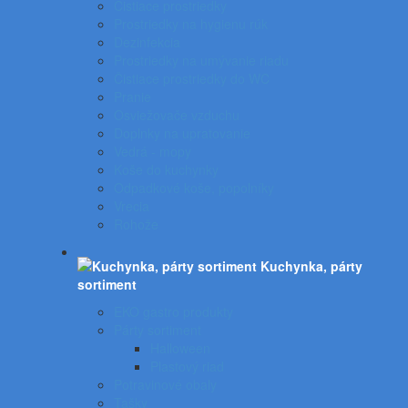
Čistiace prostriedky
Prostriedky na hygienu rúk
Dezinfekcia
Prostriedky na umývanie riadu
Čistiace prostriedky do WC
Pranie
Osviežovače vzduchu
Doplnky na upratovanie
Vedrá - mopy
Koše do kuchynky
Odpadkové koše, popolníky
Vrecia
Rohože
Kuchynka, párty
sortiment
EKO gastro produkty
Párty sortiment
Halloween
Plastový riad
Potravinové obaly
Tašky