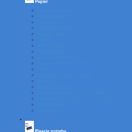
Papier
Kopírovacie papiere
Farebné papiere
Fotopapier
Samolepiace etikety
Špeciálny papier
Tlačivá
Poštové obálky
Školský papier
Samolepiace záložky
Samolepiace bločky a kocky
Zošity
Poznámkové bloky, karisbloky
Kroniky
Dizajnové papiere
Tabelačný papier a pásky do pokladne
Pauzovací papier, plotrové role a dvojhárky
Baliace potreby
Piktogramy
Písacie potreby