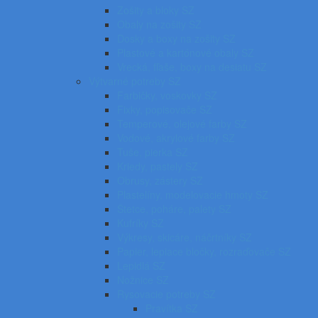
Zošity a bloky SZ
Obaly na zošity SZ
Dosky a boxy na zošity SZ
Plastové a kartónové obaly SZ
Vrecká, fľaše, boxy na desiatu SZ
Výtvarné potreby SZ
Farbičky, voskovky SZ
Fixky, popisovače SZ
Temperové, olejové farby SZ
Vodové, akrylové farby SZ
Tuše, pierka SZ
Kriedy, pastely SZ
Obrusy, zástery SZ
Plastelíny, modelovacie hmoty SZ
Štetce, poháre, palety SZ
Kufríky SZ
Výkresy, skicáre, náčrtníky SZ
Papier, lepiace bločky, rozraďovače SZ
Lepidlá SZ
Nožnice SZ
Rysovacie potreby SZ
Pravítka SZ