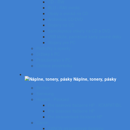
CD - RW
BLU - RAY médiá
Obaly a vrecká na CD
Archivácia CD/DVD
Stojany na CD
Samolepiace etikety na CD a DVD
USB kľúče, pamäťové karty, pevné disky
Stojany pre PC
Podložky a opierky
Držiaky k PC
Príslušenstvo k PC
Čistiace prostriedky
Náplne, tonery, pásky
Brother
Samsung
Hewlett - Packard
Pre laserové tlačiarne HP - KOMPATIBIL
Pre laserové tlačiarne HP
Pre atramentové tlačiarne HP
Canon
CANON atramentové tlačiarne