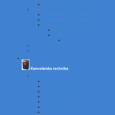
Pre atramentové tlačiarne HP
Canon
CANON atramentové tlačiarne
CANON laserové zariadenia
Epson
EPSON atramentové tlačiarne
Pásky
Do písacích strojov
Panasonic
Sharp
Kancelárska technika
Kalkulačky
CASIO - kalkulačky
CANON - kalkulačky
CITIZEN - kalkulačky
COMIX - kalkulačky
EMILE - kalkulačky
TOOR - kalkulačky
SHARP - kalkulačky