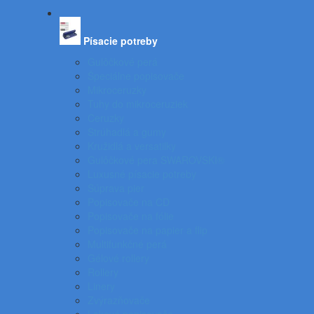
Písacie potreby
Gulôčkové perá
Špeciálne popisovače
Mikroceruzky
Tuhy do mikroceruziek
Ceruzky
Strúhadlá a gumy
Kružidlá a versatilky
Gulôčkové pera SWAROVSKI®
Luxusné písacie potreby
Súprava pier
Popisovače na CD
Popisovače na fólie
Popisovače na papier a flip
Multifunkčné perá
Gélové rollery
Rollery
Linery
Zvýrazňovače