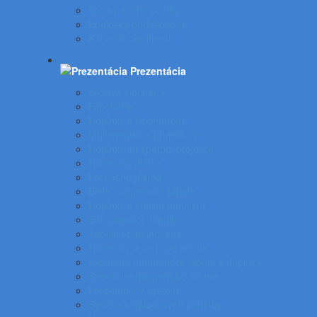
Vozíky, ručné vozíky
Podložky pod stoličku
Kancelárske kreslá
Prezentácia
Stolové flipcharty
Flipcharty
Doplnky k flipchartom
Multimediálne projektory
Doplnky ku spätnej projekcii
Nástenné plátna
Prenosné plátna
Biele magnetické tabule
Doplnky k bielym tabuliam
Samolepiace tabule
Tabuľa kombinovaná
Nástenky a korkové tabule
Sklenené magnetické tabule a doplnky
Špeciálne magnetické tabule
Prezentačný systém
Systém katalógových panelov