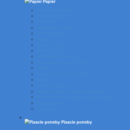
Papier
Kopírovacie papiere
Farebné papiere
Fotopapier
Samolepiace etikety
Špeciálny papier
Tlačivá
Poštové obálky
Školský papier
Samolepiace záložky
Samolepiace bločky a kocky
Zošity
Poznámkové bloky, karisbloky
Kroniky
Dizajnové papiere
Tabelačný papier a pásky do pokladne
Pauzovací papier, plotrové role a dvojhárky
Baliace potreby
Piktogramy
Písacie potreby