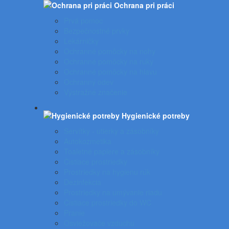
Ochrana pri práci
Prvá pomoc
Bezpečnostné prvky
Lekárničky
Ochranné pomôcky na nohy
Ochranné pomôcky na ruky
Ochranné pomôcky na hlavu
Ochranný odev
Výstražné značenie
Hygienické potreby
Servítky - utierky a zásobníky
Autokozmetika
Toaletné papiere a zásobníky
Čistiace prostriedky
Prostriedky na hygienu rúk
Dezinfekcia
Prostriedky na umývanie riadu
Čistiace prostriedky do WC
Pranie
Osviežovače vzduchu