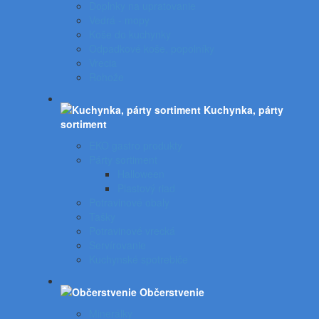
Doplnky na upratovanie
Vedrá - mopy
Koše do kuchynky
Odpadkové koše, popolníky
Vrecia
Rohože
Kuchynka, párty
sortiment
EKO gastro produkty
Párty sortiment
Halloween
Plastový riad
Potravinové obaly
Tašky
Potravinové vrecká
Servírovanie
Kuchynské spotrebiče
Občerstvenie
Minerálky