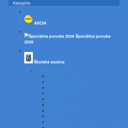
Kategórie
AKCIA
Špeciálna ponuka
2026
Školská sezóna
Písacie potreby SZ
Atramentové perá SZ
Gélové perá, rollery SZ
Guľôčkové perá SZ
Gumovacie perá SZ
Linery SZ
Zvýrazňovače SZ
Mikroceruzky SZ
Ceruzky SZ
Náplne do pier, bombičky, tuhy do ceruziek 
Gumy SZ