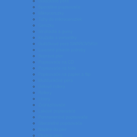
Gulôčkové perá
Špeciálne popisovače
Mikroceruzky
Tuhy do mikroceruziek
Ceruzky
Strúhadlá a gumy
Kružidlá a versatilky
Gulôčkové pera SWAROVSKI®
Luxusné písacie potreby
Súprava pier
Popisovače na CD
Popisovače na fólie
Popisovače na papier a flip
Multifunkčné perá
Gélové rollery
Rollery
Linery
Zvýrazňovače
Lakové popisovače
Permanentné popisovače
Stierateľné popisovače
Náplne do pier
Plniace pero