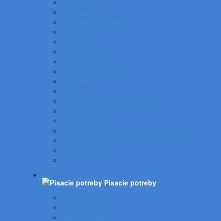
Farebné papiere
Fotopapier
Samolepiace etikety
Špeciálny papier
Tlačivá
Poštové obálky
Školský papier
Samolepiace záložky
Samolepiace bločky a kocky
Zošity
Poznámkové bloky, karisbloky
Kroniky
Dizajnové papiere
Tabelačný papier a pásky do pokladne
Pauzovací papier, plotrové role a dvojhárky
Baliace potreby
Piktogramy
Písacie potreby
Gulôčkové perá
Špeciálne popisovače
Mikroceruzky