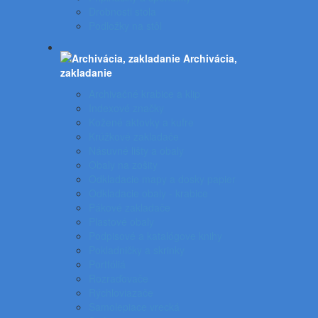
Drobnosti stola
Podložky na stôl
Archivácia,
zakladanie
Archivačné krabice a klip
Indexové značky
Kožené aktovky a kufre
Krúžkové zakladače
Násuvné lišty a obaly
Obaly na zošity
Odkladacie mapy a dosky papier
Odkladacie obaly - krabice
Pákové zakladače
Plastové obaly
Podpisové a katalógove knihy
Pokladničky a skrinky
Portfóliá
Rozraďovače
Rýchloviazače
Samolepiace vrecká