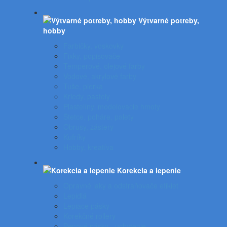
Výtvarné potreby,
hobby
Farbičky, voskovky
Fixky, popisovače
Temperové, olejové farby
Vodové, akrylové farby
Tuše, pierka
Kriedy, pastely
Plastelíny, modelovacie hmoty
Štetce, poháre, palety
Obrusy, zástery
Kufríky
Hobby, kreatíva
Korekcia a lepenie
Opravné laky a odstraňovače etikiet
Lepidlá
Lepiace pásky
Korekčné rollery
Penové pásky - uchytenie