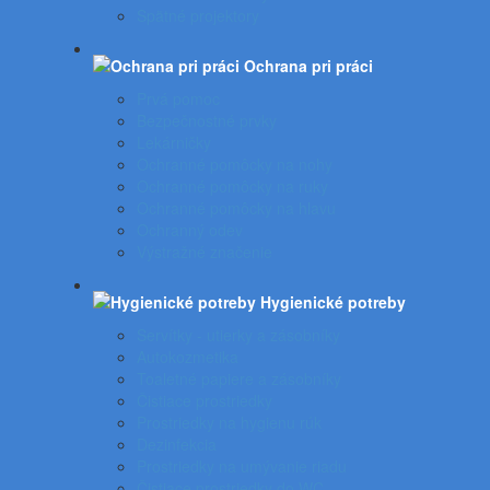
Spätné projektory
Ochrana pri práci
Prvá pomoc
Bezpečnostné prvky
Lekárničky
Ochranné pomôcky na nohy
Ochranné pomôcky na ruky
Ochranné pomôcky na hlavu
Ochranný odev
Výstražné značenie
Hygienické potreby
Servítky - utierky a zásobníky
Autokozmetika
Toaletné papiere a zásobníky
Čistiace prostriedky
Prostriedky na hygienu rúk
Dezinfekcia
Prostriedky na umývanie riadu
Čistiace prostriedky do WC