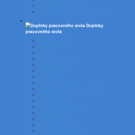
Lepiace rolery
Baliace pásky - špagát - príslušenstvo
Doplnky
pracovného stola
Skladové viazače
Dierovače
Pravítka
Stojany na doplnky
Zošívačky
Koše na papier
Rozošívačky
Spinky pre zošívačky
Svietidlá a veže a stojany na stôl
Rezače
Rotačné vizitkáre
Nožnice a otvárače listov
Zásuvkové boxy
Klipy a spony
Stojany na časopisy
Kancelárske odkladače