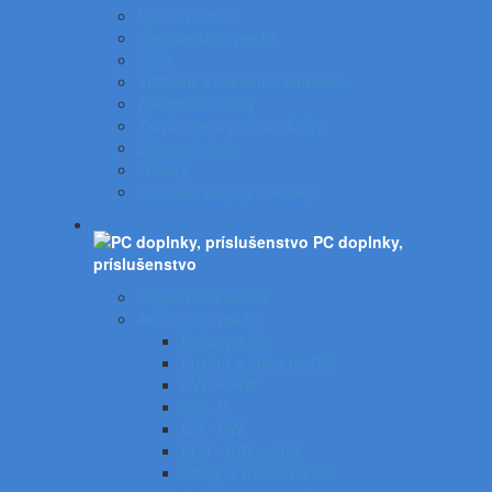
Rýchloviazače
Samolepiace vrecká
Sejfy
Vizitkáre a telefónne adresáre
Zakladacie obaly
Zatváracie a písacie dosky
Závesné obaly
Tubusy
Otáčacie stojany a vozíky
PC doplnky,
príslušenstvo
Organizácia káblov
Archivačné média
Diskety a Zip
Puzdrá a tašky na CD
DVD R/RW
CD - R
CD - RW
BLU - RAY médiá
Obaly a vrecká na CD