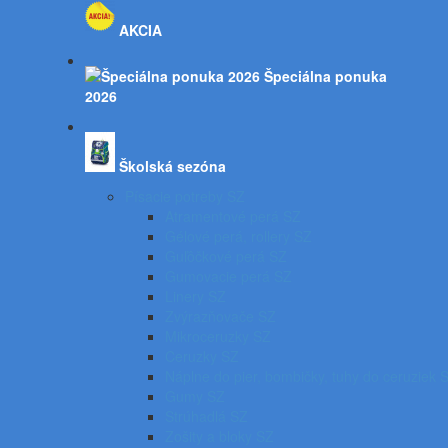
AKCIA
Špeciálna ponuka
2026
Školská sezóna
Písacie potreby SZ
Atramentové perá SZ
Gélové perá, rollery SZ
Guľôčkové perá SZ
Gumovacie perá SZ
Linery SZ
Zvýrazňovače SZ
Mikroceruzky SZ
Ceruzky SZ
Náplne do pier, bombičky, tuhy do ceruziek 
Gumy SZ
Strúhadlá SZ
Zošity a bloky SZ