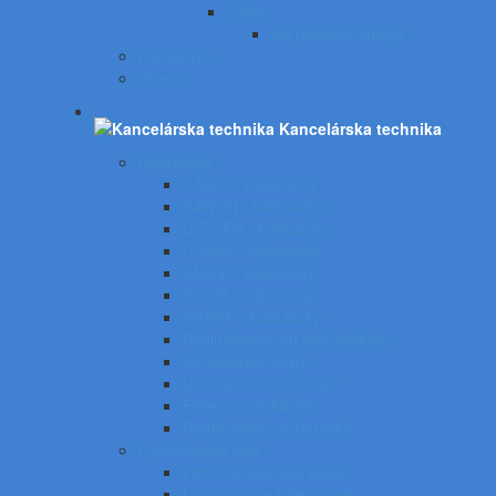
Pásky
Do písacích strojov
Panasonic
Sharp
Kancelárska technika
Kalkulačky
CASIO - kalkulačky
CANON - kalkulačky
CITIZEN - kalkulačky
COMIX - kalkulačky
EMILE - kalkulačky
TOOR - kalkulačky
SHARP - kalkulačky
Príslušenstvo ku kalkulačkám
Kancelárske váhy
UV tester a eurotester
Etiketovacie kliešte
Predlžovačky a žiarovky
Laminovacie fólie
Laminovacie fólie lesklé
Laminovacie fólie matné