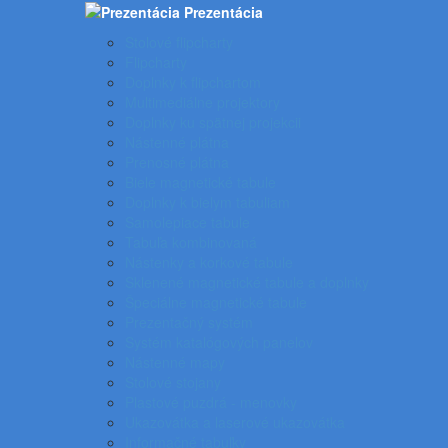
Prezentácia
Stolové flipcharty
Flipcharty
Doplnky k flipchartom
Multimediálne projektory
Doplnky ku spätnej projekcii
Nástenné plátna
Prenosné plátna
Biele magnetické tabule
Doplnky k bielym tabuliam
Samolepiace tabule
Tabuľa kombinovaná
Nástenky a korkové tabule
Sklenené magnetické tabule a doplnky
Špeciálne magnetické tabule
Prezentačný systém
Systém katalógových panelov
Nástenné mapy
Stolové stojany
Plastové puzdrá - menovky
Ukazovátka a laserové ukazovátka
Informačné tabuľky