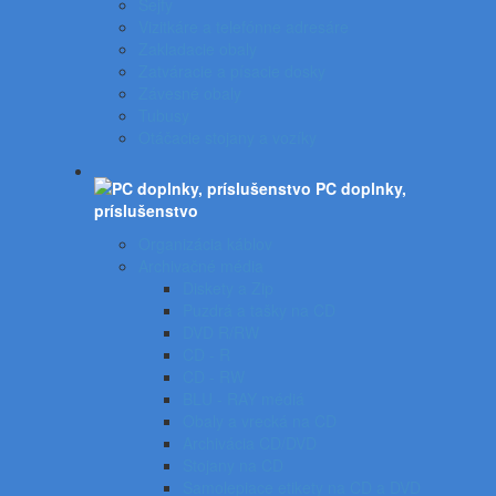
Sejfy
Vizitkáre a telefónne adresáre
Zakladacie obaly
Zatváracie a písacie dosky
Závesné obaly
Tubusy
Otáčacie stojany a vozíky
PC doplnky,
príslušenstvo
Organizácia káblov
Archivačné média
Diskety a Zip
Puzdrá a tašky na CD
DVD R/RW
CD - R
CD - RW
BLU - RAY médiá
Obaly a vrecká na CD
Archivácia CD/DVD
Stojany na CD
Samolepiace etikety na CD a DVD