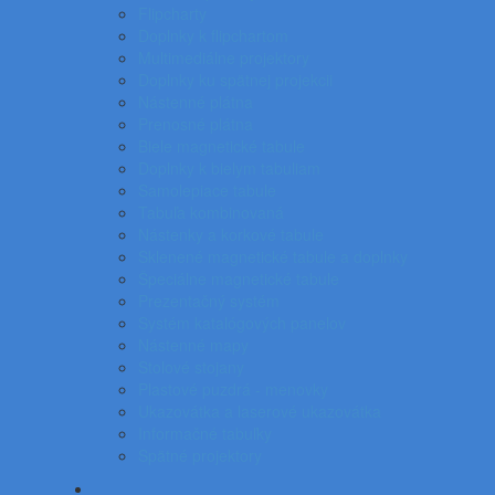
Flipcharty
Doplnky k flipchartom
Multimediálne projektory
Doplnky ku spätnej projekcii
Nástenné plátna
Prenosné plátna
Biele magnetické tabule
Doplnky k bielym tabuliam
Samolepiace tabule
Tabuľa kombinovaná
Nástenky a korkové tabule
Sklenené magnetické tabule a doplnky
Špeciálne magnetické tabule
Prezentačný systém
Systém katalógových panelov
Nástenné mapy
Stolové stojany
Plastové puzdrá - menovky
Ukazovátka a laserové ukazovátka
Informačné tabuľky
Spätné projektory