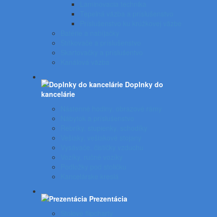
Laminovacia technika
Tepelná väzba a príslušenstvo
Príslušenstvo ku krúžkovej väzbe
Batérie a nabíjačky
Štítkovače a príslušenstvo
Skartovačky a príslušentvo
Kanálová väzba
Doplnky do
kancelárie
Nástenné hodiny, obrazové rámy
Nábytok a príslušenstvo
Rebríky, stupienky, schodíky
Vešiaky, vešiakové stojany
Vysávače, čističky vzduchu
Vozíky, ručné vozíky
Podložky pod stoličku
Kancelárske kreslá
Prezentácia
Stolové flipcharty