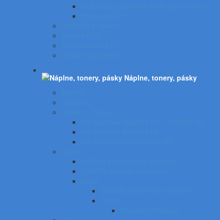
USB kľúče, pamäťové karty, pevné disky
Stojany pre PC
Podložky a opierky
Držiaky k PC
Príslušenstvo k PC
Čistiace prostriedky
Náplne, tonery, pásky
Brother
Samsung
Hewlett - Packard
Pre laserové tlačiarne HP - KOMPATIBIL
Pre laserové tlačiarne HP
Pre atramentové tlačiarne HP
Canon
CANON atramentové tlačiarne
CANON laserové zariadenia
Epson
EPSON atramentové tlačiarne
Pásky
Do písacích strojov