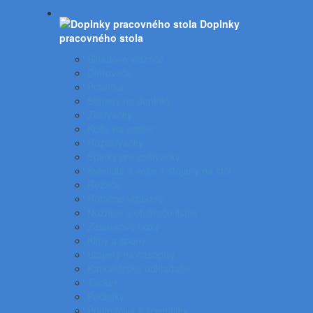
Doplnky
pracovného stola
Skladové viazače
Dierovače
Pravítka
Stojany na doplnky
Zošívačky
Koše na papier
Rozošívačky
Spinky pre zošívačky
Svietidlá a veže a stojany na stôl
Rezače
Rotačné vizitkáre
Nožnice a otvárače listov
Zásuvkové boxy
Klipy a spony
Stojany na časopisy
Kancelárske odkladače
Tacker
Pečiatky
Pripináčiky a špendlíky