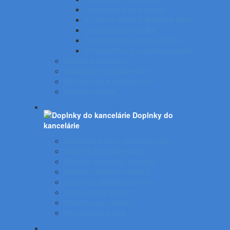
Laminovanie za studena
Krúžková väzba a skladače listov
Laminovacia technika
Tepelná väzba a príslušenstvo
Príslušenstvo ku krúžkovej väzbe
Batérie a nabíjačky
Štítkovače a príslušenstvo
Skartovačky a príslušentvo
Kanálová väzba
Doplnky do
kancelárie
Nástenné hodiny, obrazové rámy
Nábytok a príslušenstvo
Rebríky, stupienky, schodíky
Vešiaky, vešiakové stojany
Vysávače, čističky vzduchu
Vozíky, ručné vozíky
Podložky pod stoličku
Kancelárske kreslá