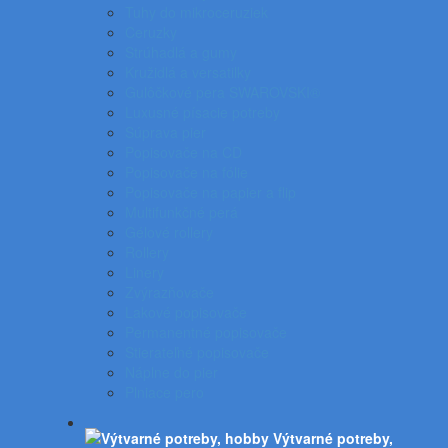
Tuhy do mikroceruziek
Ceruzky
Strúhadlá a gumy
Kružidlá a versatilky
Gulôčkové pera SWAROVSKI®
Luxusné písacie potreby
Súprava pier
Popisovače na CD
Popisovače na fólie
Popisovače na papier a flip
Multifunkčné perá
Gélové rollery
Rollery
Linery
Zvýrazňovače
Lakové popisovače
Permanentné popisovače
Stierateľné popisovače
Náplne do pier
Plniace pero
Výtvarné potreby,