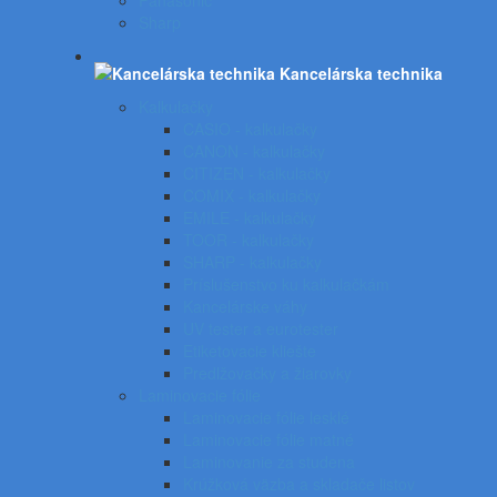
Panasonic
Sharp
Kancelárska technika
Kalkulačky
CASIO - kalkulačky
CANON - kalkulačky
CITIZEN - kalkulačky
COMIX - kalkulačky
EMILE - kalkulačky
TOOR - kalkulačky
SHARP - kalkulačky
Príslušenstvo ku kalkulačkám
Kancelárske váhy
UV tester a eurotester
Etiketovacie kliešte
Predlžovačky a žiarovky
Laminovacie fólie
Laminovacie fólie lesklé
Laminovacie fólie matné
Laminovanie za studena
Krúžková väzba a skladače listov