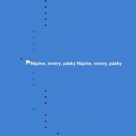
Archivácia CD/DVD
Stojany na CD
Samolepiace etikety na CD a DVD
USB kľúče, pamäťové karty, pevné disky
Stojany pre PC
Podložky a opierky
Držiaky k PC
Príslušenstvo k PC
Čistiace prostriedky
Náplne, tonery, pásky
Brother
Samsung
Hewlett - Packard
Pre laserové tlačiarne HP - KOMPATIBIL
Pre laserové tlačiarne HP
Pre atramentové tlačiarne HP
Canon
CANON atramentové tlačiarne
CANON laserové zariadenia
Epson
EPSON atramentové tlačiarne