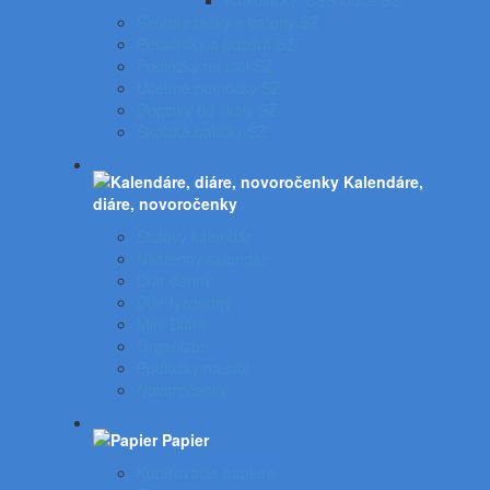
Kalkulačky, USB kľúče SZ
Školské tašky a batohy SZ
Peračníky a puzdrá SZ
Podložky na stôl SZ
Učebné pomôcky SZ
Doplnky do školy SZ
Školské balíčky SZ
Kalendáre,
diáre, novoročenky
Stolový kalendár
Nástenný kalendár
Diár denný
Diár týždenný
Mini Diáre
Organizér
Podložky na stôl
Novoročenky
Papier
Kopírovacie papiere