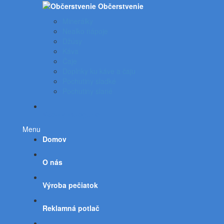
Občerstvenie
Minerálky
Nealko nápoje
Džúsy
Káva
Čaje
Doplnky ku káve a čaju
Pochutiny sladké
Pochutiny slané
Všetky kategórie
Menu
Domov
O nás
Výroba pečiatok
Reklamná potlač