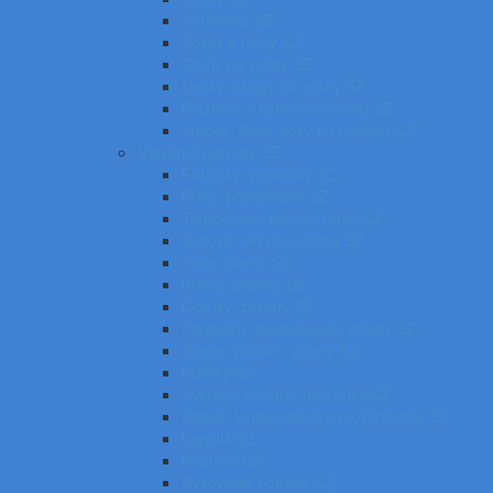
Strúhadlá SZ
Zošity a bloky SZ
Obaly na zošity SZ
Dosky a boxy na zošity SZ
Plastové a kartónové obaly SZ
Vrecká, fľaše, boxy na desiatu SZ
Výtvarné potreby SZ
Farbičky, voskovky SZ
Fixky, popisovače SZ
Temperové, olejové farby SZ
Vodové, akrylové farby SZ
Tuše, pierka SZ
Kriedy, pastely SZ
Obrusy, zástery SZ
Plastelíny, modelovacie hmoty SZ
Štetce, poháre, palety SZ
Kufríky SZ
Výkresy, skicáre, náčrtníky SZ
Papier, lepiace bločky, rozraďovače SZ
Lepidlá SZ
Nožnice SZ
Rysovacie potreby SZ