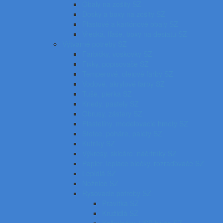
Obaly na zošity SZ
Dosky a boxy na zošity SZ
Plastové a kartónové obaly SZ
Vrecká, fľaše, boxy na desiatu SZ
Výtvarné potreby SZ
Farbičky, voskovky SZ
Fixky, popisovače SZ
Temperové, olejové farby SZ
Vodové, akrylové farby SZ
Tuše, pierka SZ
Kriedy, pastely SZ
Obrusy, zástery SZ
Plastelíny, modelovacie hmoty SZ
Štetce, poháre, palety SZ
Kufríky SZ
Výkresy, skicáre, náčrtníky SZ
Papier, lepiace bločky, rozraďovače SZ
Lepidlá SZ
Nožnice SZ
Rysovacie potreby SZ
Pravítka SZ
Kružidlá SZ