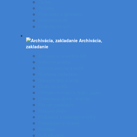
Tacker
Pečiatky
Pripináčiky a špendlíky
Drobnosti stola
Podložky na stôl
Archivácia,
zakladanie
Archivačné krabice a klip
Indexové značky
Kožené aktovky a kufre
Krúžkové zakladače
Násuvné lišty a obaly
Obaly na zošity
Odkladacie mapy a dosky papier
Odkladacie obaly - krabice
Pákové zakladače
Plastové obaly
Podpisové a katalógove knihy
Pokladničky a skrinky
Portfóliá
Rozraďovače