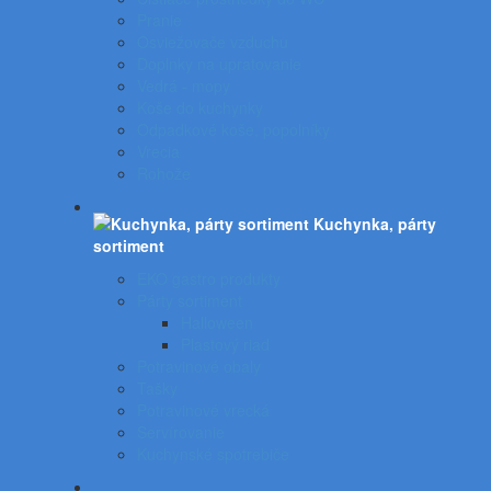
Pranie
Osviežovače vzduchu
Doplnky na upratovanie
Vedrá - mopy
Koše do kuchynky
Odpadkové koše, popolníky
Vrecia
Rohože
Kuchynka, párty
sortiment
EKO gastro produkty
Párty sortiment
Halloween
Plastový riad
Potravinové obaly
Tašky
Potravinové vrecká
Servírovanie
Kuchynské spotrebiče