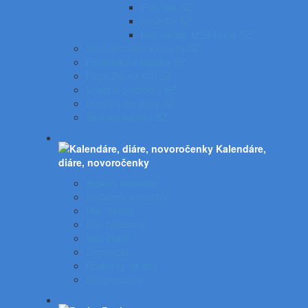
Pravítka SZ
Kružidlá SZ
Kalkulačky, USB kľúče SZ
Školské tašky a batohy SZ
Peračníky a puzdrá SZ
Podložky na stôl SZ
Učebné pomôcky SZ
Doplnky do školy SZ
Školské balíčky SZ
Kalendáre,
diáre, novoročenky
Stolový kalendár
Nástenný kalendár
Diár denný
Diár týždenný
Mini Diáre
Organizér
Podložky na stôl
Novoročenky