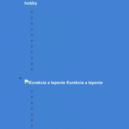
hobby
Farbičky, voskovky
Fixky, popisovače
Temperové, olejové farby
Vodové, akrylové farby
Tuše, pierka
Kriedy, pastely
Plastelíny, modelovacie hmoty
Štetce, poháre, palety
Obrusy, zástery
Kufríky
Hobby, kreatíva
Korekcia a lepenie
Opravné laky a odstraňovače etikiet
Lepidlá
Lepiace pásky
Korekčné rollery
Penové pásky - uchytenie
Lepiace rolery
Baliace pásky - špagát - príslušenstvo