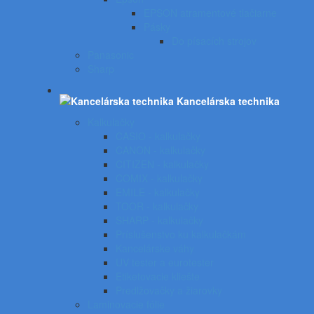
EPSON atramentové tlačiarne
Pásky
Do písacích strojov
Panasonic
Sharp
Kancelárska technika
Kalkulačky
CASIO - kalkulačky
CANON - kalkulačky
CITIZEN - kalkulačky
COMIX - kalkulačky
EMILE - kalkulačky
TOOR - kalkulačky
SHARP - kalkulačky
Príslušenstvo ku kalkulačkám
Kancelárske váhy
UV tester a eurotester
Etiketovacie kliešte
Predlžovačky a žiarovky
Laminovacie fólie