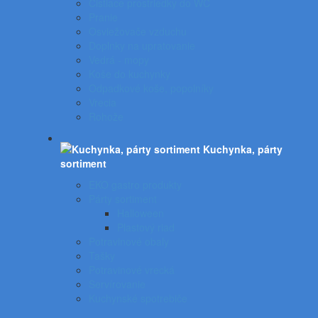
Čistiace prostriedky do WC
Pranie
Osviežovače vzduchu
Doplnky na upratovanie
Vedrá - mopy
Koše do kuchynky
Odpadkové koše, popolníky
Vrecia
Rohože
Kuchynka, párty
sortiment
EKO gastro produkty
Párty sortiment
Halloween
Plastový riad
Potravinové obaly
Tašky
Potravinové vrecká
Servírovanie
Kuchynské spotrebiče