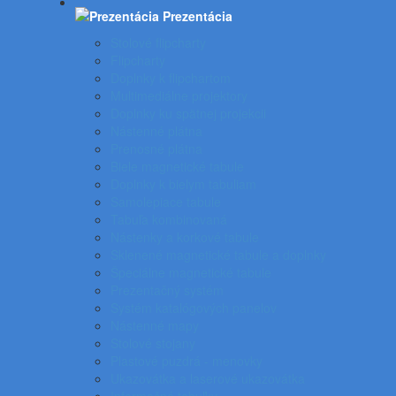
Prezentácia
Stolové flipcharty
Flipcharty
Doplnky k flipchartom
Multimediálne projektory
Doplnky ku spätnej projekcii
Nástenné plátna
Prenosné plátna
Biele magnetické tabule
Doplnky k bielym tabuliam
Samolepiace tabule
Tabuľa kombinovaná
Nástenky a korkové tabule
Sklenené magnetické tabule a doplnky
Špeciálne magnetické tabule
Prezentačný systém
Systém katalógových panelov
Nástenné mapy
Stolové stojany
Plastové puzdrá - menovky
Ukazovátka a laserové ukazovátka