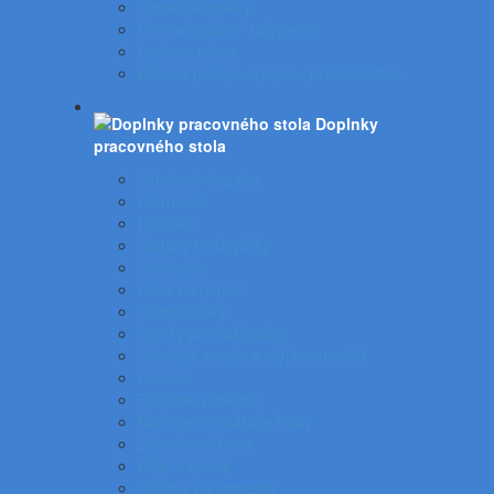
Korekčné rollery
Penové pásky - uchytenie
Lepiace rolery
Baliace pásky - špagát - príslušenstvo
Doplnky
pracovného stola
Skladové viazače
Dierovače
Pravítka
Stojany na doplnky
Zošívačky
Koše na papier
Rozošívačky
Spinky pre zošívačky
Svietidlá a veže a stojany na stôl
Rezače
Rotačné vizitkáre
Nožnice a otvárače listov
Zásuvkové boxy
Klipy a spony
Stojany na časopisy