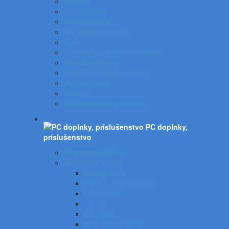
Portfóliá
Rozraďovače
Rýchloviazače
Samolepiace vrecká
Sejfy
Vizitkáre a telefónne adresáre
Zakladacie obaly
Zatváracie a písacie dosky
Závesné obaly
Tubusy
Otáčacie stojany a vozíky
PC doplnky,
príslušenstvo
Organizácia káblov
Archivačné média
Diskety a Zip
Puzdrá a tašky na CD
DVD R/RW
CD - R
CD - RW
BLU - RAY médiá