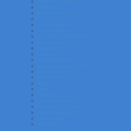
Špeciálne popisovače
Mikroceruzky
Tuhy do mikroceruziek
Ceruzky
Strúhadlá a gumy
Kružidlá a versatilky
Gulôčkové pera SWAROVSKI®
Luxusné písacie potreby
Súprava pier
Popisovače na CD
Popisovače na fólie
Popisovače na papier a flip
Multifunkčné perá
Gélové rollery
Rollery
Linery
Zvýrazňovače
Lakové popisovače
Permanentné popisovače
Stierateľné popisovače
Náplne do pier
Plniace pero