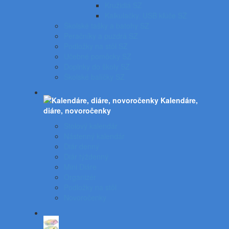
Kružidlá SZ
Kalkulačky, USB kľúče SZ
Školské tašky a batohy SZ
Peračníky a puzdrá SZ
Podložky na stôl SZ
Učebné pomôcky SZ
Doplnky do školy SZ
Školské balíčky SZ
Kalendáre,
diáre, novoročenky
Stolový kalendár
Nástenný kalendár
Diár denný
Diár týždenný
Mini Diáre
Organizér
Podložky na stôl
Novoročenky