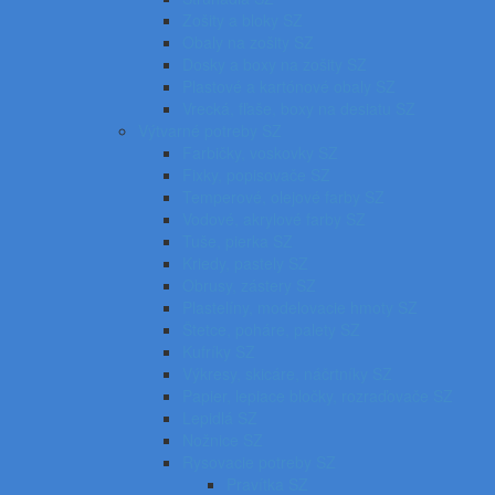
Zošity a bloky SZ
Obaly na zošity SZ
Dosky a boxy na zošity SZ
Plastové a kartónové obaly SZ
Vrecká, fľaše, boxy na desiatu SZ
Výtvarné potreby SZ
Farbičky, voskovky SZ
Fixky, popisovače SZ
Temperové, olejové farby SZ
Vodové, akrylové farby SZ
Tuše, pierka SZ
Kriedy, pastely SZ
Obrusy, zástery SZ
Plastelíny, modelovacie hmoty SZ
Štetce, poháre, palety SZ
Kufríky SZ
Výkresy, skicáre, náčrtníky SZ
Papier, lepiace bločky, rozraďovače SZ
Lepidlá SZ
Nožnice SZ
Rysovacie potreby SZ
Pravítka SZ