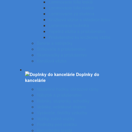
Laminovacie fólie lesklé
Laminovacie fólie matné
Laminovanie za studena
Krúžková väzba a skladače listov
Laminovacia technika
Tepelná väzba a príslušenstvo
Príslušenstvo ku krúžkovej väzbe
Batérie a nabíjačky
Štítkovače a príslušenstvo
Skartovačky a príslušentvo
Kanálová väzba
Doplnky do
kancelárie
Nástenné hodiny, obrazové rámy
Nábytok a príslušenstvo
Rebríky, stupienky, schodíky
Vešiaky, vešiakové stojany
Vysávače, čističky vzduchu
Vozíky, ručné vozíky
Podložky pod stoličku
Kancelárske kreslá