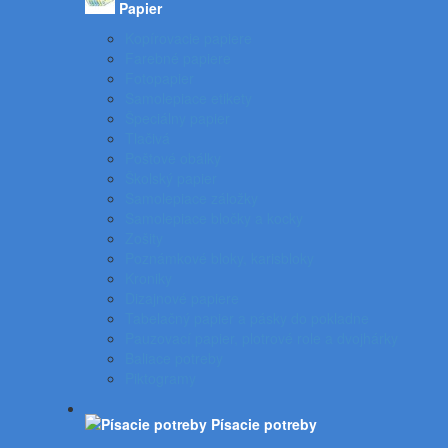
Papier
Kopírovacie papiere
Farebné papiere
Fotopapier
Samolepiace etikety
Špeciálny papier
Tlačivá
Poštové obálky
Školský papier
Samolepiace záložky
Samolepiace bločky a kocky
Zošity
Poznámkové bloky, karisbloky
Kroniky
Dizajnové papiere
Tabelačný papier a pásky do pokladne
Pauzovací papier, plotrové role a dvojhárky
Baliace potreby
Piktogramy
Písacie potreby