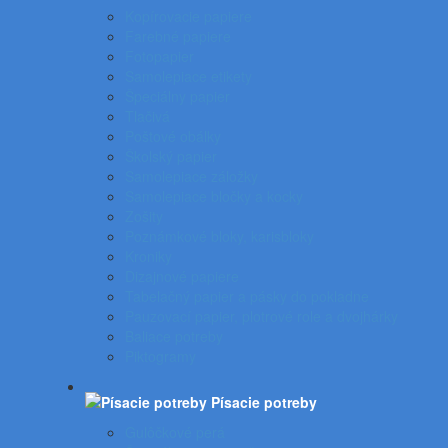
Kopírovacie papiere
Farebné papiere
Fotopapier
Samolepiace etikety
Špeciálny papier
Tlačivá
Poštové obálky
Školský papier
Samolepiace záložky
Samolepiace bločky a kocky
Zošity
Poznámkové bloky, karisbloky
Kroniky
Dizajnové papiere
Tabelačný papier a pásky do pokladne
Pauzovací papier, plotrové role a dvojhárky
Baliace potreby
Piktogramy
Písacie potreby
Gulôčkové perá