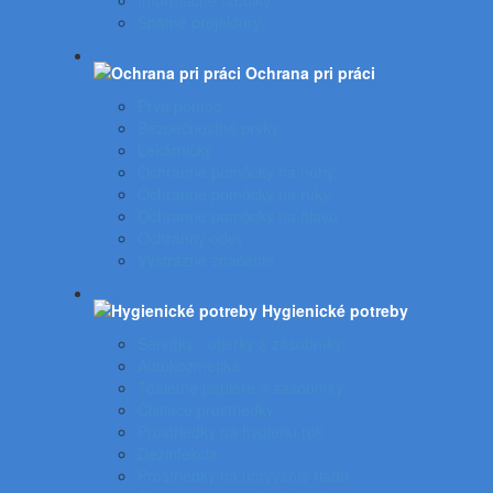
Informačné tabuľky
Spätné projektory
Ochrana pri práci
Prvá pomoc
Bezpečnostné prvky
Lekárničky
Ochranné pomôcky na nohy
Ochranné pomôcky na ruky
Ochranné pomôcky na hlavu
Ochranný odev
Výstražné značenie
Hygienické potreby
Servítky - utierky a zásobníky
Autokozmetika
Toaletné papiere a zásobníky
Čistiace prostriedky
Prostriedky na hygienu rúk
Dezinfekcia
Prostriedky na umývanie riadu