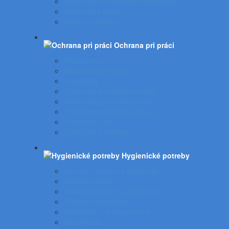
Ukazovátka a laserové ukazovátka
Informačné tabuľky
Spätné projektory
Ochrana pri práci
Prvá pomoc
Bezpečnostné prvky
Lekárničky
Ochranné pomôcky na nohy
Ochranné pomôcky na ruky
Ochranné pomôcky na hlavu
Ochranný odev
Výstražné značenie
Hygienické potreby
Servítky - utierky a zásobníky
Autokozmetika
Toaletné papiere a zásobníky
Čistiace prostriedky
Prostriedky na hygienu rúk
Dezinfekcia