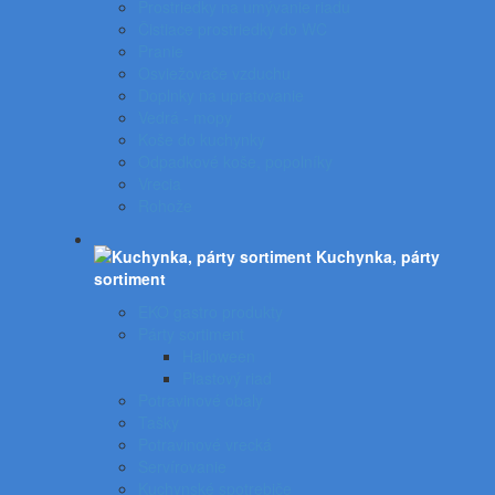
Prostriedky na umývanie riadu
Čistiace prostriedky do WC
Pranie
Osviežovače vzduchu
Doplnky na upratovanie
Vedrá - mopy
Koše do kuchynky
Odpadkové koše, popolníky
Vrecia
Rohože
Kuchynka, párty
sortiment
EKO gastro produkty
Párty sortiment
Halloween
Plastový riad
Potravinové obaly
Tašky
Potravinové vrecká
Servírovanie
Kuchynské spotrebiče