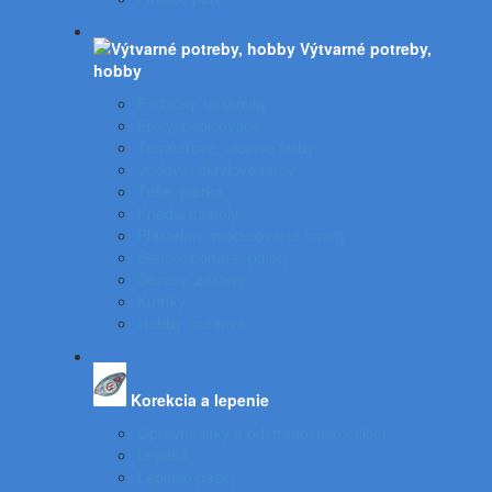
Výtvarné potreby,
hobby
Farbičky, voskovky
Fixky, popisovače
Temperové, olejové farby
Vodové, akrylové farby
Tuše, pierka
Kriedy, pastely
Plastelíny, modelovacie hmoty
Štetce, poháre, palety
Obrusy, zástery
Kufríky
Hobby, kreatíva
Korekcia a lepenie
Opravné laky a odstraňovače etikiet
Lepidlá
Lepiace pásky