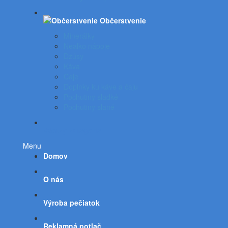
Občerstvenie
Minerálky
Nealko nápoje
Džúsy
Káva
Čaje
Doplnky ku káve a čaju
Pochutiny sladké
Pochutiny slané
Všetky kategórie
Menu
Domov
O nás
Výroba pečiatok
Reklamná potlač