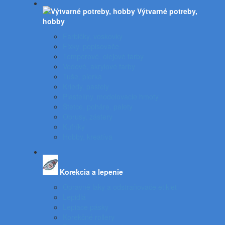
Výtvarné potreby,
hobby
Farbičky, voskovky
Fixky, popisovače
Temperové, olejové farby
Vodové, akrylové farby
Tuše, pierka
Kriedy, pastely
Plastelíny, modelovacie hmoty
Štetce, poháre, palety
Obrusy, zástery
Kufríky
Hobby, kreatíva
Korekcia a lepenie
Opravné laky a odstraňovače etikiet
Lepidlá
Lepiace pásky
Korekčné rollery