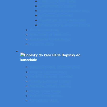
Laminovacie fólie matné
Laminovanie za studena
Krúžková väzba a skladače listov
Laminovacia technika
Tepelná väzba a príslušenstvo
Príslušenstvo ku krúžkovej väzbe
Batérie a nabíjačky
Štítkovače a príslušenstvo
Skartovačky a príslušentvo
Kanálová väzba
Doplnky do
kancelárie
Nástenné hodiny, obrazové rámy
Nábytok a príslušenstvo
Rebríky, stupienky, schodíky
Vešiaky, vešiakové stojany
Vysávače, čističky vzduchu
Vozíky, ručné vozíky
Podložky pod stoličku
Kancelárske kreslá