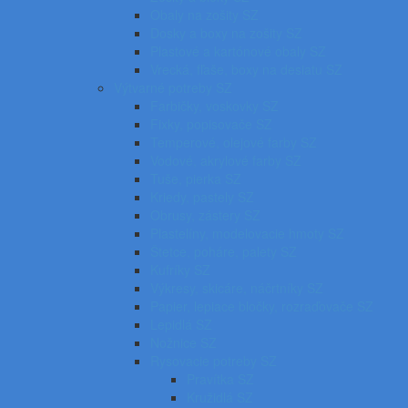
Obaly na zošity SZ
Dosky a boxy na zošity SZ
Plastové a kartónové obaly SZ
Vrecká, fľaše, boxy na desiatu SZ
Výtvarné potreby SZ
Farbičky, voskovky SZ
Fixky, popisovače SZ
Temperové, olejové farby SZ
Vodové, akrylové farby SZ
Tuše, pierka SZ
Kriedy, pastely SZ
Obrusy, zástery SZ
Plastelíny, modelovacie hmoty SZ
Štetce, poháre, palety SZ
Kufríky SZ
Výkresy, skicáre, náčrtníky SZ
Papier, lepiace bločky, rozraďovače SZ
Lepidlá SZ
Nožnice SZ
Rysovacie potreby SZ
Pravítka SZ
Kružidlá SZ