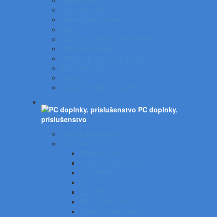
Rozraďovače
Rýchloviazače
Samolepiace vrecká
Sejfy
Vizitkáre a telefónne adresáre
Zakladacie obaly
Zatváracie a písacie dosky
Závesné obaly
Tubusy
Otáčacie stojany a vozíky
PC doplnky,
príslušenstvo
Organizácia káblov
Archivačné média
Diskety a Zip
Puzdrá a tašky na CD
DVD R/RW
CD - R
CD - RW
BLU - RAY médiá
Obaly a vrecká na CD