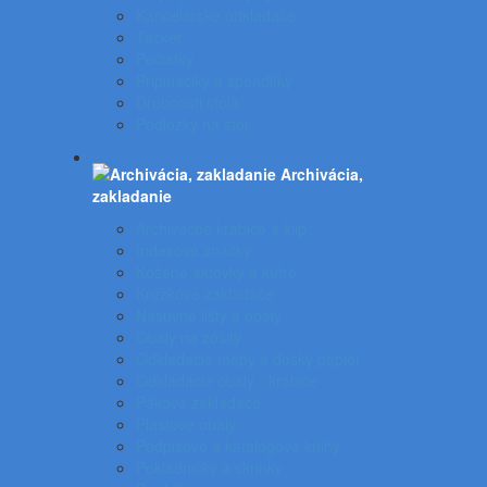
Kancelárske odkladače
Tacker
Pečiatky
Pripináčiky a špendlíky
Drobnosti stola
Podložky na stôl
Archivácia,
zakladanie
Archivačné krabice a klip
Indexové značky
Kožené aktovky a kufre
Krúžkové zakladače
Násuvné lišty a obaly
Obaly na zošity
Odkladacie mapy a dosky papier
Odkladacie obaly - krabice
Pákové zakladače
Plastové obaly
Podpisové a katalógove knihy
Pokladničky a skrinky