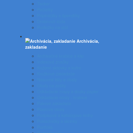
Tacker
Pečiatky
Pripináčiky a špendlíky
Drobnosti stola
Podložky na stôl
Archivácia,
zakladanie
Archivačné krabice a klip
Indexové značky
Kožené aktovky a kufre
Krúžkové zakladače
Násuvné lišty a obaly
Obaly na zošity
Odkladacie mapy a dosky papier
Odkladacie obaly - krabice
Pákové zakladače
Plastové obaly
Podpisové a katalógove knihy
Pokladničky a skrinky
Portfóliá