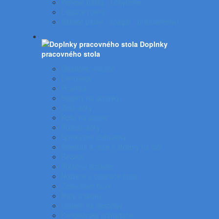
Penové pásky - uchytenie
Lepiace rolery
Baliace pásky - špagát - príslušenstvo
Doplnky
pracovného stola
Skladové viazače
Dierovače
Pravítka
Stojany na doplnky
Zošívačky
Koše na papier
Rozošívačky
Spinky pre zošívačky
Svietidlá a veže a stojany na stôl
Rezače
Rotačné vizitkáre
Nožnice a otvárače listov
Zásuvkové boxy
Klipy a spony
Stojany na časopisy
Kancelárske odkladače