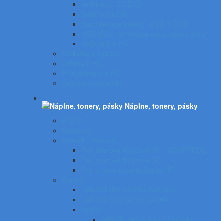
Archivácia CD/DVD
Stojany na CD
Samolepiace etikety na CD a DVD
USB kľúče, pamäťové karty, pevné disky
Stojany pre PC
Podložky a opierky
Držiaky k PC
Príslušenstvo k PC
Čistiace prostriedky
Náplne, tonery, pásky
Brother
Samsung
Hewlett - Packard
Pre laserové tlačiarne HP - KOMPATIBIL
Pre laserové tlačiarne HP
Pre atramentové tlačiarne HP
Canon
CANON atramentové tlačiarne
CANON laserové zariadenia
Epson
EPSON atramentové tlačiarne