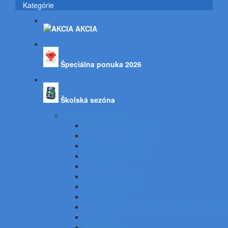
Kategórie
AKCIA
Špeciálna ponuka 2026
Školská sezóna
Písacie potreby SZ
Atramentové perá SZ
Gélové perá, rollery SZ
Guľôčkové perá SZ
Gumovacie perá SZ
Linery SZ
Zvýrazňovače SZ
Mikroceruzky SZ
Ceruzky SZ
Náplne do pier, bombičky, tuhy do ceruziek 
Gumy SZ
Strúhadlá SZ