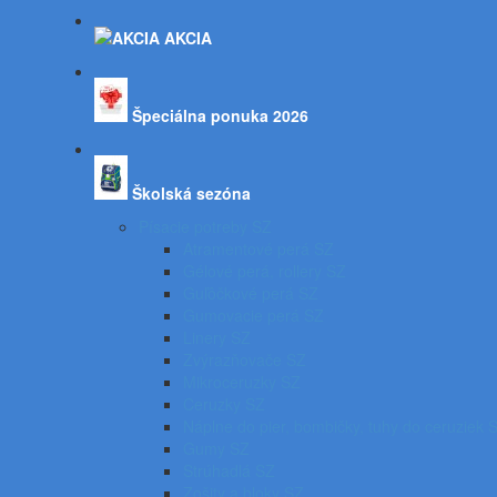
AKCIA
Špeciálna ponuka 2026
Školská sezóna
Písacie potreby SZ
Atramentové perá SZ
Gélové perá, rollery SZ
Guľôčkové perá SZ
Gumovacie perá SZ
Linery SZ
Zvýrazňovače SZ
Mikroceruzky SZ
Ceruzky SZ
Náplne do pier, bombičky, tuhy do ceruziek 
Gumy SZ
Strúhadlá SZ
Zošity a bloky SZ