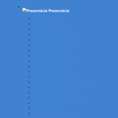
Prezentácia
Stolové flipcharty
Flipcharty
Doplnky k flipchartom
Multimediálne projektory
Doplnky ku spätnej projekcii
Nástenné plátna
Prenosné plátna
Biele magnetické tabule
Doplnky k bielym tabuliam
Samolepiace tabule
Tabuľa kombinovaná
Nástenky a korkové tabule
Sklenené magnetické tabule a doplnky
Špeciálne magnetické tabule
Prezentačný systém
Systém katalógových panelov
Nástenné mapy
Stolové stojany
Plastové puzdrá - menovky