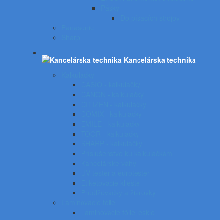
Pásky
Do písacích strojov
Panasonic
Sharp
Kancelárska technika
Kalkulačky
CASIO - kalkulačky
CANON - kalkulačky
CITIZEN - kalkulačky
COMIX - kalkulačky
EMILE - kalkulačky
TOOR - kalkulačky
SHARP - kalkulačky
Príslušenstvo ku kalkulačkám
Kancelárske váhy
UV tester a eurotester
Etiketovacie kliešte
Predlžovačky a žiarovky
Laminovacie fólie
Laminovacie fólie lesklé