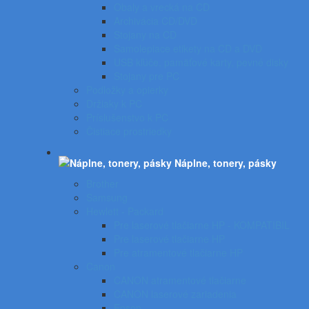
Obaly a vrecká na CD
Archivácia CD/DVD
Stojany na CD
Samolepiace etikety na CD a DVD
USB kľúče, pamäťové karty, pevné disky
Stojany pre PC
Podložky a opierky
Držiaky k PC
Príslušenstvo k PC
Čistiace prostriedky
Náplne, tonery, pásky
Brother
Samsung
Hewlett - Packard
Pre laserové tlačiarne HP - KOMPATIBIL
Pre laserové tlačiarne HP
Pre atramentové tlačiarne HP
Canon
CANON atramentové tlačiarne
CANON laserové zariadenia
Epson