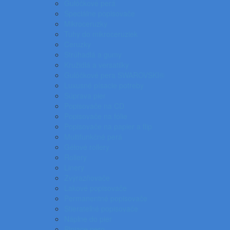
Gulôčkové perá
Špeciálne popisovače
Mikroceruzky
Tuhy do mikroceruziek
Ceruzky
Strúhadlá a gumy
Kružidlá a versatilky
Gulôčkové pera SWAROVSKI®
Luxusné písacie potreby
Súprava pier
Popisovače na CD
Popisovače na fólie
Popisovače na papier a flip
Multifunkčné perá
Gélové rollery
Rollery
Linery
Zvýrazňovače
Lakové popisovače
Permanentné popisovače
Stierateľné popisovače
Náplne do pier
Plniace pero