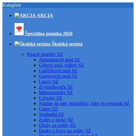
Kategórie
AKCIA
Špeciálna ponuka 2026
Školská sezóna
Písacie potreby SZ
Atramentové perá SZ
Gélové perá, rollery SZ
Guľôčkové perá SZ
Gumovacie perá SZ
Linery SZ
Zvýrazňovače SZ
Mikroceruzky SZ
Ceruzky SZ
Náplne do pier, bombičky, tuhy do ceruziek SZ
Gumy SZ
Strúhadlá SZ
Zošity a bloky SZ
Obaly na zošity SZ
Dosky a boxy na zošity SZ