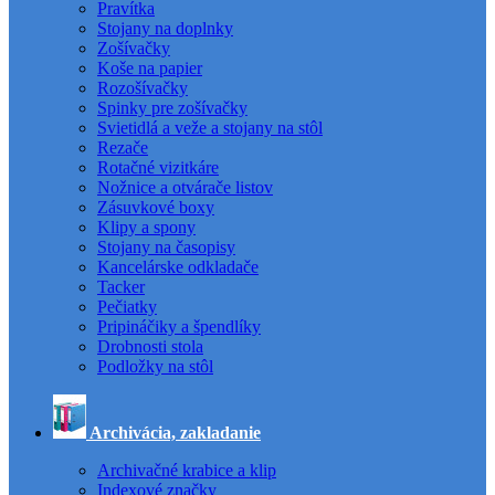
Pravítka
Stojany na doplnky
Zošívačky
Koše na papier
Rozošívačky
Spinky pre zošívačky
Svietidlá a veže a stojany na stôl
Rezače
Rotačné vizitkáre
Nožnice a otvárače listov
Zásuvkové boxy
Klipy a spony
Stojany na časopisy
Kancelárske odkladače
Tacker
Pečiatky
Pripináčiky a špendlíky
Drobnosti stola
Podložky na stôl
Archivácia, zakladanie
Archivačné krabice a klip
Indexové značky