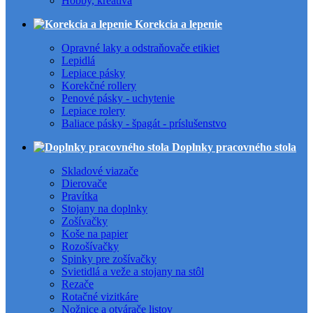
Hobby, kreatíva
Korekcia a lepenie
Opravné laky a odstraňovače etikiet
Lepidlá
Lepiace pásky
Korekčné rollery
Penové pásky - uchytenie
Lepiace rolery
Baliace pásky - špagát - príslušenstvo
Doplnky pracovného stola
Skladové viazače
Dierovače
Pravítka
Stojany na doplnky
Zošívačky
Koše na papier
Rozošívačky
Spinky pre zošívačky
Svietidlá a veže a stojany na stôl
Rezače
Rotačné vizitkáre
Nožnice a otvárače listov