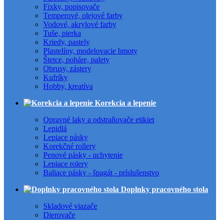
Fixky, popisovače
Temperové, olejové farby
Vodové, akrylové farby
Tuše, pierka
Kriedy, pastely
Plastelíny, modelovacie hmoty
Štetce, poháre, palety
Obrusy, zástery
Kufríky
Hobby, kreatíva
Korekcia a lepenie
Opravné laky a odstraňovače etikiet
Lepidlá
Lepiace pásky
Korekčné rollery
Penové pásky - uchytenie
Lepiace rolery
Baliace pásky - špagát - príslušenstvo
Doplnky pracovného stola
Skladové viazače
Dierovače