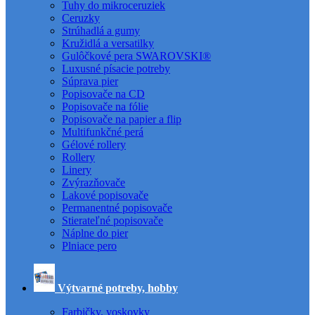
Tuhy do mikroceruziek
Ceruzky
Strúhadlá a gumy
Kružidlá a versatilky
Gulôčkové pera SWAROVSKI®
Luxusné písacie potreby
Súprava pier
Popisovače na CD
Popisovače na fólie
Popisovače na papier a flip
Multifunkčné perá
Gélové rollery
Rollery
Linery
Zvýrazňovače
Lakové popisovače
Permanentné popisovače
Stierateľné popisovače
Náplne do pier
Plniace pero
Výtvarné potreby, hobby
Farbičky, voskovky