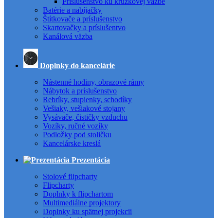
Príslušenstvo ku krúžkovej väzbe
Batérie a nabíjačky
Štítkovače a príslušenstvo
Skartovačky a príslušentvo
Kanálová väzba
Doplnky do kancelárie
Nástenné hodiny, obrazové rámy
Nábytok a príslušenstvo
Rebríky, stupienky, schodíky
Vešiaky, vešiakové stojany
Vysávače, čističky vzduchu
Vozíky, ručné vozíky
Podložky pod stoličku
Kancelárske kreslá
Prezentácia
Stolové flipcharty
Flipcharty
Doplnky k flipchartom
Multimediálne projektory
Doplnky ku spätnej projekcii