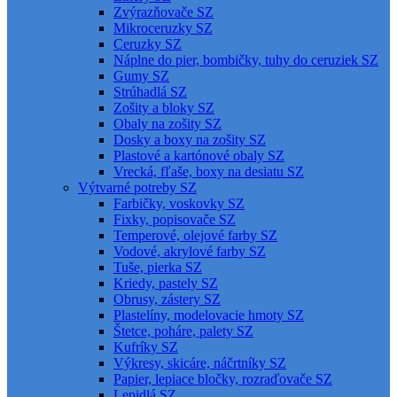
Zvýrazňovače SZ
Mikroceruzky SZ
Ceruzky SZ
Náplne do pier, bombičky, tuhy do ceruziek SZ
Gumy SZ
Strúhadlá SZ
Zošity a bloky SZ
Obaly na zošity SZ
Dosky a boxy na zošity SZ
Plastové a kartónové obaly SZ
Vrecká, fľaše, boxy na desiatu SZ
Výtvarné potreby SZ
Farbičky, voskovky SZ
Fixky, popisovače SZ
Temperové, olejové farby SZ
Vodové, akrylové farby SZ
Tuše, pierka SZ
Kriedy, pastely SZ
Obrusy, zástery SZ
Plastelíny, modelovacie hmoty SZ
Štetce, poháre, palety SZ
Kufríky SZ
Výkresy, skicáre, náčrtníky SZ
Papier, lepiace bločky, rozraďovače SZ
Lepidlá SZ