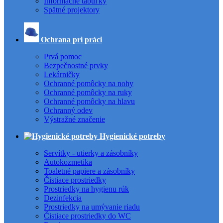
Informačné tabuľky
Spätné projektory
Ochrana pri práci
Prvá pomoc
Bezpečnostné prvky
Lekárničky
Ochranné pomôcky na nohy
Ochranné pomôcky na ruky
Ochranné pomôcky na hlavu
Ochranný odev
Výstražné značenie
Hygienické potreby
Servítky - utierky a zásobníky
Autokozmetika
Toaletné papiere a zásobníky
Čistiace prostriedky
Prostriedky na hygienu rúk
Dezinfekcia
Prostriedky na umývanie riadu
Čistiace prostriedky do WC