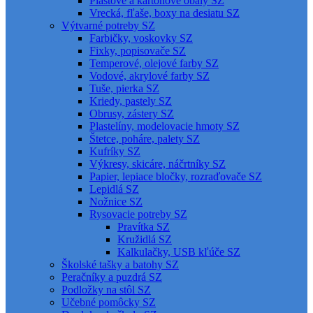
Plastové a kartónové obaly SZ
Vrecká, fľaše, boxy na desiatu SZ
Výtvarné potreby SZ
Farbičky, voskovky SZ
Fixky, popisovače SZ
Temperové, olejové farby SZ
Vodové, akrylové farby SZ
Tuše, pierka SZ
Kriedy, pastely SZ
Obrusy, zástery SZ
Plastelíny, modelovacie hmoty SZ
Štetce, poháre, palety SZ
Kufríky SZ
Výkresy, skicáre, náčrtníky SZ
Papier, lepiace bločky, rozraďovače SZ
Lepidlá SZ
Nožnice SZ
Rysovacie potreby SZ
Pravítka SZ
Kružidlá SZ
Kalkulačky, USB kľúče SZ
Školské tašky a batohy SZ
Peračníky a puzdrá SZ
Podložky na stôl SZ
Učebné pomôcky SZ