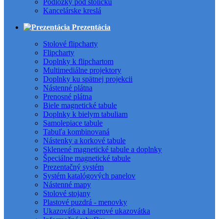
Podložky pod stoličku
Kancelárske kreslá
Prezentácia
Stolové flipcharty
Flipcharty
Doplnky k flipchartom
Multimediálne projektory
Doplnky ku spätnej projekcii
Nástenné plátna
Prenosné plátna
Biele magnetické tabule
Doplnky k bielym tabuliam
Samolepiace tabule
Tabuľa kombinovaná
Nástenky a korkové tabule
Sklenené magnetické tabule a doplnky
Špeciálne magnetické tabule
Prezentačný systém
Systém katalógových panelov
Nástenné mapy
Stolové stojany
Plastové puzdrá - menovky
Ukazovátka a laserové ukazovátka