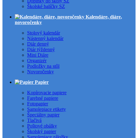
Doplnky do školy SZ
Školské balíčky SZ
Kalendáre, diáre,
novoročenky
Stolový kalendár
Nástenný kalendár
Diár denný
Diár týždenný
Mini Diáre
Organizér
Podložky na stôl
Novoročenky
Papier
Kopírovacie papiere
Farebné papiere
Fotopapier
Samolepiace etikety
Špeciálny papier
Tlačivá
Poštové obálky
Školský papier
Samolepiace záložky