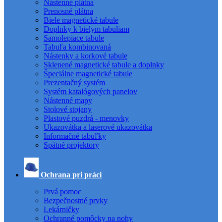
Nástenné plátna
Prenosné plátna
Biele magnetické tabule
Doplnky k bielym tabuliam
Samolepiace tabule
Tabuľa kombinovaná
Nástenky a korkové tabule
Sklenené magnetické tabule a doplnky
Špeciálne magnetické tabule
Prezentačný systém
Systém katalógových panelov
Nástenné mapy
Stolové stojany
Plastové puzdrá - menovky
Ukazovátka a laserové ukazovátka
Informačné tabuľky
Spätné projektory
Ochrana pri práci
Prvá pomoc
Bezpečnostné prvky
Lekárničky
Ochranné pomôcky na nohy