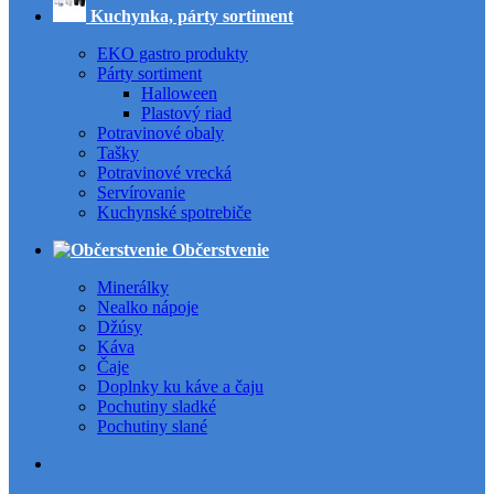
Kuchynka, párty sortiment
EKO gastro produkty
Párty sortiment
Halloween
Plastový riad
Potravinové obaly
Tašky
Potravinové vrecká
Servírovanie
Kuchynské spotrebiče
Občerstvenie
Minerálky
Nealko nápoje
Džúsy
Káva
Čaje
Doplnky ku káve a čaju
Pochutiny sladké
Pochutiny slané
Všetky kategórie