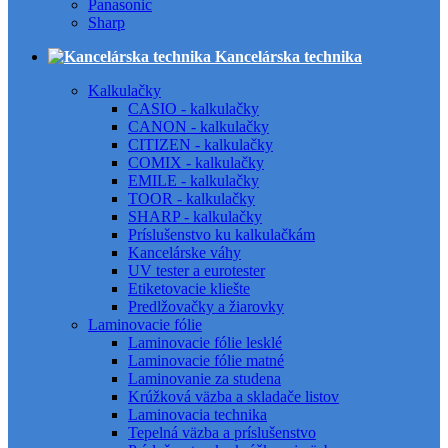
Panasonic
Sharp
Kancelárska technika
Kalkulačky
CASIO - kalkulačky
CANON - kalkulačky
CITIZEN - kalkulačky
COMIX - kalkulačky
EMILE - kalkulačky
TOOR - kalkulačky
SHARP - kalkulačky
Príslušenstvo ku kalkulačkám
Kancelárske váhy
UV tester a eurotester
Etiketovacie kliešte
Predlžovačky a žiarovky
Laminovacie fólie
Laminovacie fólie lesklé
Laminovacie fólie matné
Laminovanie za studena
Krúžková väzba a skladače listov
Laminovacia technika
Tepelná väzba a príslušenstvo