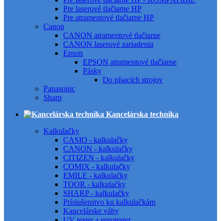
Pre laserové tlačiarne HP
Pre atramentové tlačiarne HP
Canon
CANON atramentové tlačiarne
CANON laserové zariadenia
Epson
EPSON atramentové tlačiarne
Pásky
Do písacích strojov
Panasonic
Sharp
Kancelárska technika
Kalkulačky
CASIO - kalkulačky
CANON - kalkulačky
CITIZEN - kalkulačky
COMIX - kalkulačky
EMILE - kalkulačky
TOOR - kalkulačky
SHARP - kalkulačky
Príslušenstvo ku kalkulačkám
Kancelárske váhy
UV tester a eurotester