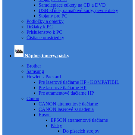
Samolepiace etikety na CD a DVD
USB kľúče, pamäťové karty, pevné disky
Stojany pre PC
Podložky a opierky
Držiaky k PC
Príslušenstvo k PC
Čistiace prostriedky
Náplne, tonery, pásky
Brother
Samsung
Hewlett - Packard
Pre laserové tlačiarne HP - KOMPATIBIL
Pre laserové tlačiarne HP
Pre atramentové tlačiarne HP
Canon
CANON atramentové tlačiarne
CANON laserové zariadenia
Epson
EPSON atramentové tlačiarne
Pásky
Do písacích strojov