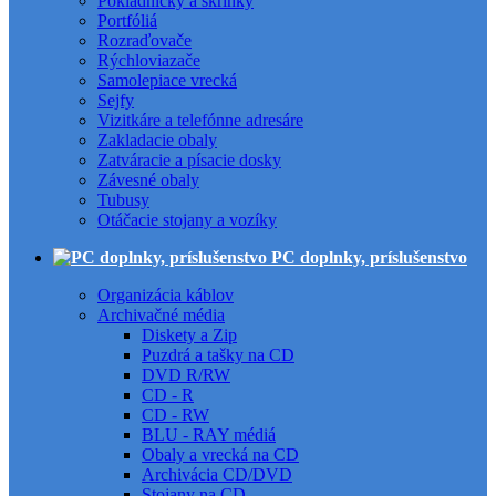
Pokladničky a skrinky
Portfóliá
Rozraďovače
Rýchloviazače
Samolepiace vrecká
Sejfy
Vizitkáre a telefónne adresáre
Zakladacie obaly
Zatváracie a písacie dosky
Závesné obaly
Tubusy
Otáčacie stojany a vozíky
PC doplnky, príslušenstvo
Organizácia káblov
Archivačné média
Diskety a Zip
Puzdrá a tašky na CD
DVD R/RW
CD - R
CD - RW
BLU - RAY médiá
Obaly a vrecká na CD
Archivácia CD/DVD
Stojany na CD