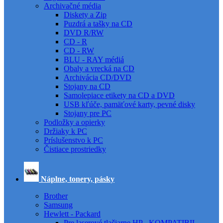
Archivačné média
Diskety a Zip
Puzdrá a tašky na CD
DVD R/RW
CD - R
CD - RW
BLU - RAY médiá
Obaly a vrecká na CD
Archivácia CD/DVD
Stojany na CD
Samolepiace etikety na CD a DVD
USB kľúče, pamäťové karty, pevné disky
Stojany pre PC
Podložky a opierky
Držiaky k PC
Príslušenstvo k PC
Čistiace prostriedky
Náplne, tonery, pásky
Brother
Samsung
Hewlett - Packard
Pre laserové tlačiarne HP - KOMPATIBIL