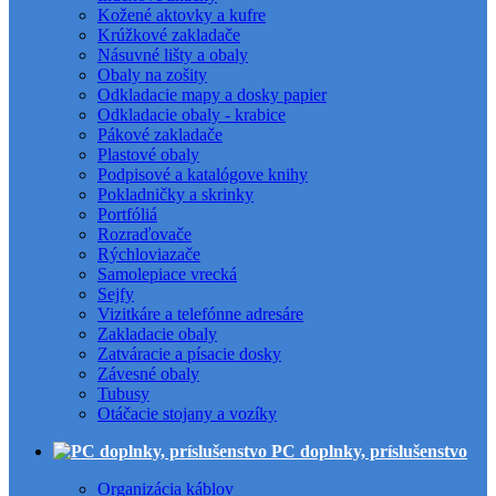
Kožené aktovky a kufre
Krúžkové zakladače
Násuvné lišty a obaly
Obaly na zošity
Odkladacie mapy a dosky papier
Odkladacie obaly - krabice
Pákové zakladače
Plastové obaly
Podpisové a katalógove knihy
Pokladničky a skrinky
Portfóliá
Rozraďovače
Rýchloviazače
Samolepiace vrecká
Sejfy
Vizitkáre a telefónne adresáre
Zakladacie obaly
Zatváracie a písacie dosky
Závesné obaly
Tubusy
Otáčacie stojany a vozíky
PC doplnky, príslušenstvo
Organizácia káblov