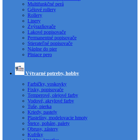
Multifunkčné perá
Gélové rollery
Rollery
Linery
Zvýrazňovače
Lakové popisovače
Permanentné popisovače
Stierateľné popisovače
Náplne do pier
Plniace pero
Výtvarné potreby, hobby
Farbičky, voskovky
Fixky, popisovače
Temperové, olejové farby
Vodové, akrylové farby
Tuše, pierka
Kriedy, pastely
Plastelíny, modelovacie hmoty
Štetce, poháre, palety
Obrusy, zástery
Kufríky