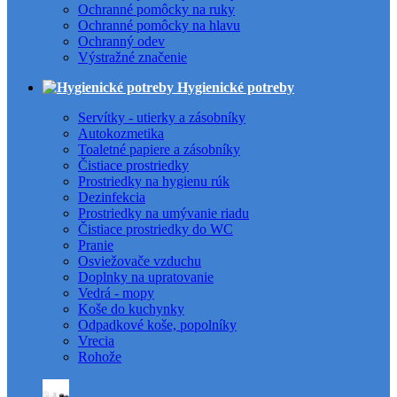
Ochranné pomôcky na ruky
Ochranné pomôcky na hlavu
Ochranný odev
Výstražné značenie
Hygienické potreby
Servítky - utierky a zásobníky
Autokozmetika
Toaletné papiere a zásobníky
Čistiace prostriedky
Prostriedky na hygienu rúk
Dezinfekcia
Prostriedky na umývanie riadu
Čistiace prostriedky do WC
Pranie
Osviežovače vzduchu
Doplnky na upratovanie
Vedrá - mopy
Koše do kuchynky
Odpadkové koše, popolníky
Vrecia
Rohože