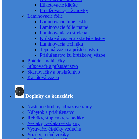
Etiketovacie kliešte
Predlžovačky a žiarovky
Laminovacie fólie
Laminovacie fólie lesklé
Laminovacie fólie matné
Laminovanie za studena
Krúžková väzba a skladače listov
Laminovacia technika
Tepelná väzba a príslušenstvo
Príslušenstvo ku krúžkovej väzbe
Batérie a nabíjačky
Štítkovače a príslušenstvo
Skartovačky a príslušentvo
Kanálová väzba
Doplnky do kancelárie
Nástenné hodiny, obrazové rámy
Nábytok a príslušenstvo
Rebríky, stupienky, schodíky
Vešiaky, vešiakové stojany
Vysávače, čističky vzduchu
Vozíky, ručné vozíky