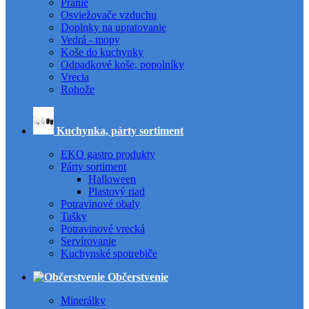
Pranie
Osviežovače vzduchu
Doplnky na upratovanie
Vedrá - mopy
Koše do kuchynky
Odpadkové koše, popolníky
Vrecia
Rohože
Kuchynka, párty sortiment
EKO gastro produkty
Párty sortiment
Halloween
Plastový riad
Potravinové obaly
Tašky
Potravinové vrecká
Servírovanie
Kuchynské spotrebiče
Občerstvenie
Minerálky