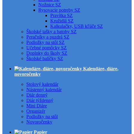
Nožnice SZ
Rysovacie potreby SZ
Pravítka SZ
Kružidlá SZ
Kalkulačky, USB kľúče SZ
Školské tašky a batohy SZ
Peračníky a puzdrá SZ
Podložky na stôl SZ
Učebné pomôcky SZ
Doplnky do školy SZ
Školské balíčky SZ
Kalendáre, diáre,
novoročenky
Stolový kalendár
Nástenný kalendár
Diár denný
Diár týždenný
Mini Diáre
Organizér
Podložky na stôl
Novoročenky
Papier