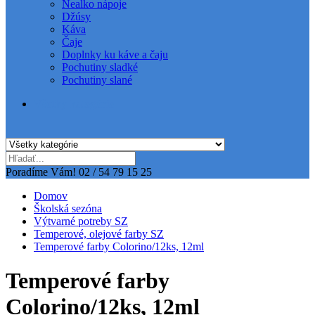
Nealko nápoje
Džúsy
Káva
Čaje
Doplnky ku káve a čaju
Pochutiny sladké
Pochutiny slané
Všetky kategórie
Poradíme Vám!
02 / 54 79 15 25
Domov
Školská sezóna
Výtvarné potreby SZ
Temperové, olejové farby SZ
Temperové farby Colorino/12ks, 12ml
Temperové farby
Colorino/12ks, 12ml