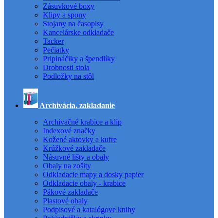
Zásuvkové boxy
Klipy a spony
Stojany na časopisy
Kancelárske odkladače
Tacker
Pečiatky
Pripináčiky a špendlíky
Drobnosti stola
Podložky na stôl
Archivácia, zakladanie
Archivačné krabice a klip
Indexové značky
Kožené aktovky a kufre
Krúžkové zakladače
Násuvné lišty a obaly
Obaly na zošity
Odkladacie mapy a dosky papier
Odkladacie obaly - krabice
Pákové zakladače
Plastové obaly
Podpisové a katalógove knihy