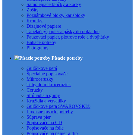
Samolepiace bločky a kocky
Zošity
Poznámkové bloky, karisbloky
Kroniky
Dizajnové papiere
Tabelačný papier a pásky do pokladne
Pauzovací papier, plotrové role a dvojhárky
Baliace potreby
Piktogramy
Písacie potreby
Gulôčkové perá
Špeciálne popisovače
Mikroceruzky
Tuhy do mikroceruziek
Ceruzky
Strúhadlá a gumy
Kružidlá a versatilky
Gulôčkové pera SWAROVSKI®
Luxusné písacie potreby
Súprava pier
Popisovače na CD
Popisovače na fólie
Popisovače na papier a flip