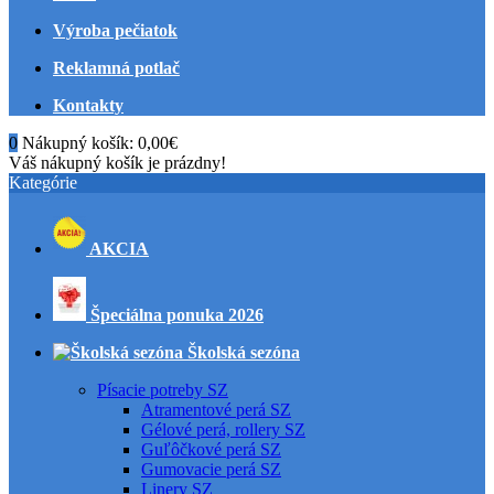
Výroba pečiatok
Reklamná potlač
Kontakty
0
Nákupný košík:
0,00€
Váš nákupný košík je prázdny!
Kategórie
AKCIA
Špeciálna ponuka 2026
Školská sezóna
Písacie potreby SZ
Atramentové perá SZ
Gélové perá, rollery SZ
Guľôčkové perá SZ
Gumovacie perá SZ
Linery SZ