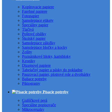
Kopírovacie papiere
Farebné papiere
Fotopapier
Samolepiace etikety
Špeciálny papier
Tlačivá
Poštové obálky
Školský papier
Samolepiace záložky
Samolepiace bločky a kocky
Zošity
Poznámkové bloky, karisbloky
Kroniky
Dizajnové papiere
Tabelačný papier a pásky do pokladne
Pauzovací papier, plotrové role a dvojhárky
Baliace potreby
Piktogramy
Písacie potreby
Gulôčkové perá
Špeciálne popisovače
Mikroceruzky