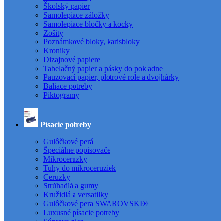
Školský papier
Samolepiace záložky
Samolepiace bločky a kocky
Zošity
Poznámkové bloky, karisbloky
Kroniky
Dizajnové papiere
Tabelačný papier a pásky do pokladne
Pauzovací papier, plotrové role a dvojhárky
Baliace potreby
Piktogramy
Písacie potreby
Gulôčkové perá
Špeciálne popisovače
Mikroceruzky
Tuhy do mikroceruziek
Ceruzky
Strúhadlá a gumy
Kružidlá a versatilky
Gulôčkové pera SWAROVSKI®
Luxusné písacie potreby