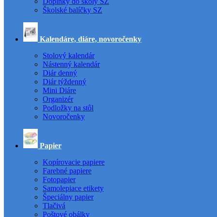
Doplnky do školy SZ
Školské balíčky SZ
Kalendáre, diáre, novoročenky
Stolový kalendár
Nástenný kalendár
Diár denný
Diár týždenný
Mini Diáre
Organizér
Podložky na stôl
Novoročenky
Papier
Kopírovacie papiere
Farebné papiere
Fotopapier
Samolepiace etikety
Špeciálny papier
Tlačivá
Poštové obálky