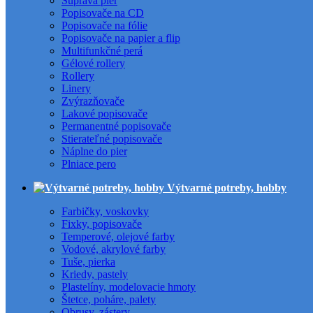
Súprava pier
Popisovače na CD
Popisovače na fólie
Popisovače na papier a flip
Multifunkčné perá
Gélové rollery
Rollery
Linery
Zvýrazňovače
Lakové popisovače
Permanentné popisovače
Stierateľné popisovače
Náplne do pier
Plniace pero
Výtvarné potreby, hobby
Farbičky, voskovky
Fixky, popisovače
Temperové, olejové farby
Vodové, akrylové farby
Tuše, pierka
Kriedy, pastely
Plastelíny, modelovacie hmoty
Štetce, poháre, palety
Obrusy, zástery