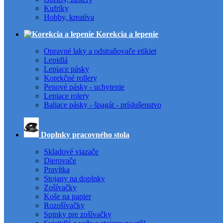
Kufríky
Hobby, kreatíva
Korekcia a lepenie
Opravné laky a odstraňovače etikiet
Lepidlá
Lepiace pásky
Korekčné rollery
Penové pásky - uchytenie
Lepiace rolery
Baliace pásky - špagát - príslušenstvo
Doplnky pracovného stola
Skladové viazače
Dierovače
Pravítka
Stojany na doplnky
Zošívačky
Koše na papier
Rozošívačky
Spinky pre zošívačky