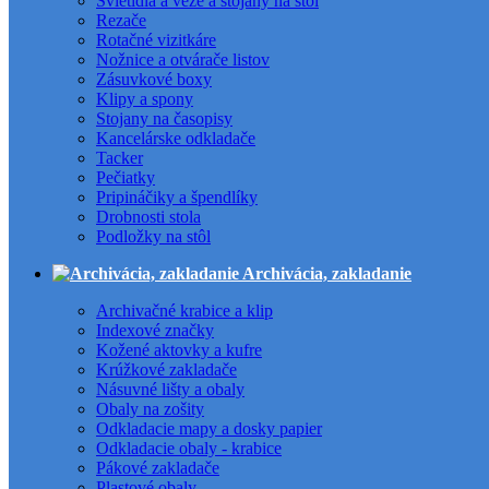
Svietidlá a veže a stojany na stôl
Rezače
Rotačné vizitkáre
Nožnice a otvárače listov
Zásuvkové boxy
Klipy a spony
Stojany na časopisy
Kancelárske odkladače
Tacker
Pečiatky
Pripináčiky a špendlíky
Drobnosti stola
Podložky na stôl
Archivácia, zakladanie
Archivačné krabice a klip
Indexové značky
Kožené aktovky a kufre
Krúžkové zakladače
Násuvné lišty a obaly
Obaly na zošity
Odkladacie mapy a dosky papier
Odkladacie obaly - krabice
Pákové zakladače
Plastové obaly