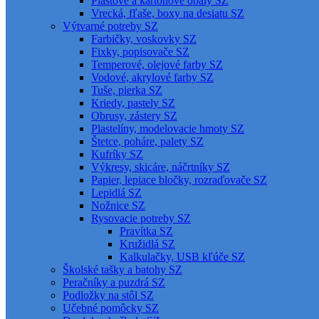
Plastové a kartónové obaly SZ
Vrecká, fľaše, boxy na desiatu SZ
Výtvarné potreby SZ
Farbičky, voskovky SZ
Fixky, popisovače SZ
Temperové, olejové farby SZ
Vodové, akrylové farby SZ
Tuše, pierka SZ
Kriedy, pastely SZ
Obrusy, zástery SZ
Plastelíny, modelovacie hmoty SZ
Štetce, poháre, palety SZ
Kufríky SZ
Výkresy, skicáre, náčrtníky SZ
Papier, lepiace bločky, rozraďovače SZ
Lepidlá SZ
Nožnice SZ
Rysovacie potreby SZ
Pravítka SZ
Kružidlá SZ
Kalkulačky, USB kľúče SZ
Školské tašky a batohy SZ
Peračníky a puzdrá SZ
Podložky na stôl SZ
Učebné pomôcky SZ