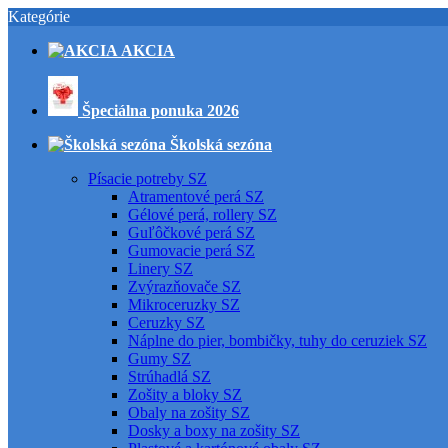
Kategórie
AKCIA
Špeciálna ponuka 2026
Školská sezóna
Písacie potreby SZ
Atramentové perá SZ
Gélové perá, rollery SZ
Guľôčkové perá SZ
Gumovacie perá SZ
Linery SZ
Zvýrazňovače SZ
Mikroceruzky SZ
Ceruzky SZ
Náplne do pier, bombičky, tuhy do ceruziek SZ
Gumy SZ
Strúhadlá SZ
Zošity a bloky SZ
Obaly na zošity SZ
Dosky a boxy na zošity SZ