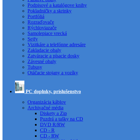
Podpisové a katalógove knihy
Pokladničky a skrinky
Portfóliá
Rozraďovače
Rýchloviazače
Samolepiace vrecká
Sejfy
Vizitkáre a telefónne adresáre
Zakladacie obaly
Zatváracie a písacie dosky
Závesné obaly
Tubusy
Otáčacie stojany a vozíky
PC doplnky, príslušenstvo
Organizácia káblov
Archivačné média
Diskety a Zip
Puzdrá a tašky na CD
DVD R/RW
CD - R
CD - RW