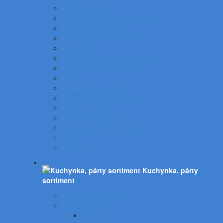
Autokozmetika
Toaletné papiere a zásobníky
Čistiace prostriedky
Prostriedky na hygienu rúk
Dezinfekcia
Prostriedky na umývanie riadu
Čistiace prostriedky do WC
Pranie
Osviežovače vzduchu
Doplnky na upratovanie
Vedrá - mopy
Koše do kuchynky
Odpadkové koše, popolníky
Vrecia
Rohože
Kuchynka, párty
sortiment
EKO gastro produkty
Párty sortiment
Halloween