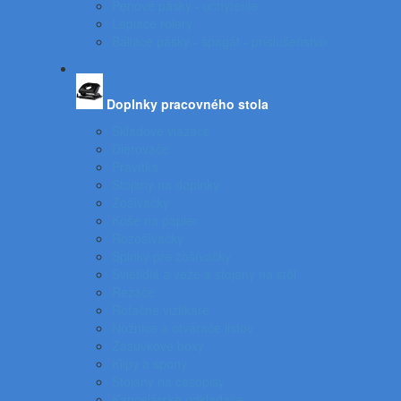
Penové pásky - uchytenie
Lepiace rolery
Baliace pásky - špagát - príslušenstvo
Doplnky pracovného stola
Skladové viazače
Dierovače
Pravítka
Stojany na doplnky
Zošívačky
Koše na papier
Rozošívačky
Spinky pre zošívačky
Svietidlá a veže a stojany na stôl
Rezače
Rotačné vizitkáre
Nožnice a otvárače listov
Zásuvkové boxy
Klipy a spony
Stojany na časopisy
Kancelárske odkladače