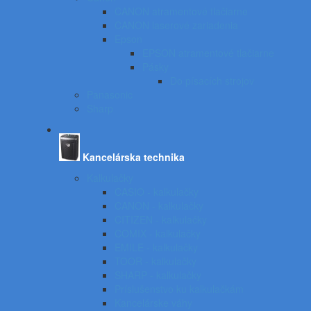
CANON atramentové tlačiarne
CANON laserové zariadenia
Epson
EPSON atramentové tlačiarne
Pásky
Do písacích strojov
Panasonic
Sharp
Kancelárska technika
Kalkulačky
CASIO - kalkulačky
CANON - kalkulačky
CITIZEN - kalkulačky
COMIX - kalkulačky
EMILE - kalkulačky
TOOR - kalkulačky
SHARP - kalkulačky
Príslušenstvo ku kalkulačkám
Kancelárske váhy