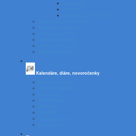
Pravítka SZ
Kružidlá SZ
Kalkulačky, USB kľúče SZ
Školské tašky a batohy SZ
Peračníky a puzdrá SZ
Podložky na stôl SZ
Učebné pomôcky SZ
Doplnky do školy SZ
Školské balíčky SZ
Kalendáre, diáre, novoročenky
Stolový kalendár
Nástenný kalendár
Diár denný
Diár týždenný
Mini Diáre
Organizér
Podložky na stôl
Novoročenky