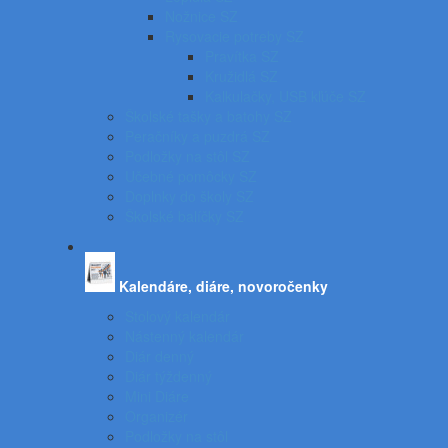
Nožnice SZ
Rysovacie potreby SZ
Pravítka SZ
Kružidlá SZ
Kalkulačky, USB kľúče SZ
Školské tašky a batohy SZ
Peračníky a puzdrá SZ
Podložky na stôl SZ
Učebné pomôcky SZ
Doplnky do školy SZ
Školské balíčky SZ
Kalendáre, diáre, novoročenky
Stolový kalendár
Nástenný kalendár
Diár denný
Diár týždenný
Mini Diáre
Organizér
Podložky na stôl