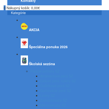
Kontakty
0
Nákupný košík:
0,00€
Kategórie
AKCIA
Špeciálna ponuka 2026
Školská sezóna
Písacie potreby SZ
Atramentové perá SZ
Gélové perá, rollery SZ
Guľôčkové perá SZ
Gumovacie perá SZ
Linery SZ
Zvýrazňovače SZ
Mikroceruzky SZ