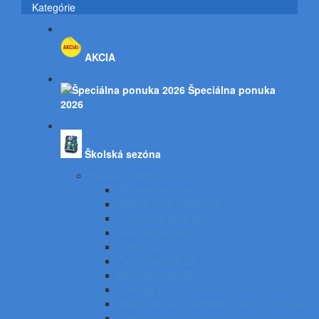
Kategórie
AKCIA
Špeciálna ponuka
2026
Školská sezóna
Písacie potreby SZ
Atramentové perá SZ
Gélové perá, rollery SZ
Guľôčkové perá SZ
Gumovacie perá SZ
Linery SZ
Zvýrazňovače SZ
Mikroceruzky SZ
Ceruzky SZ
Náplne do pier, bombičky, tuhy do ceruziek 
Gumy SZ