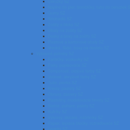
Ceruzky SZ
Náplne do pier, bombičky, tuhy do ceruziek 
Gumy SZ
Strúhadlá SZ
Zošity a bloky SZ
Obaly na zošity SZ
Dosky a boxy na zošity SZ
Plastové a kartónové obaly SZ
Vrecká, fľaše, boxy na desiatu SZ
Výtvarné potreby SZ
Farbičky, voskovky SZ
Fixky, popisovače SZ
Temperové, olejové farby SZ
Vodové, akrylové farby SZ
Tuše, pierka SZ
Kriedy, pastely SZ
Obrusy, zástery SZ
Plastelíny, modelovacie hmoty SZ
Štetce, poháre, palety SZ
Kufríky SZ
Výkresy, skicáre, náčrtníky SZ
Papier, lepiace bločky, rozraďovače SZ
Lepidlá SZ