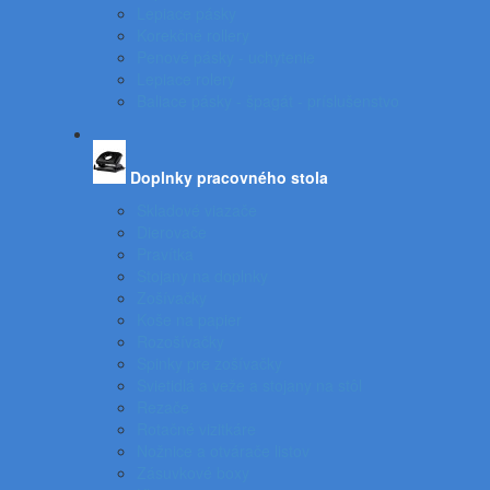
Lepiace pásky
Korekčné rollery
Penové pásky - uchytenie
Lepiace rolery
Baliace pásky - špagát - príslušenstvo
Doplnky pracovného stola
Skladové viazače
Dierovače
Pravítka
Stojany na doplnky
Zošívačky
Koše na papier
Rozošívačky
Spinky pre zošívačky
Svietidlá a veže a stojany na stôl
Rezače
Rotačné vizitkáre
Nožnice a otvárače listov
Zásuvkové boxy