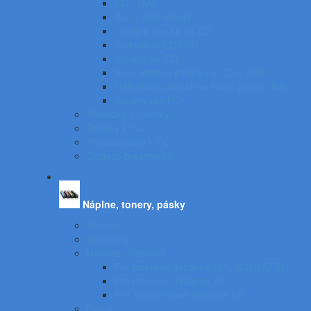
CD - RW
BLU - RAY médiá
Obaly a vrecká na CD
Archivácia CD/DVD
Stojany na CD
Samolepiace etikety na CD a DVD
USB kľúče, pamäťové karty, pevné disky
Stojany pre PC
Podložky a opierky
Držiaky k PC
Príslušenstvo k PC
Čistiace prostriedky
Náplne, tonery, pásky
Brother
Samsung
Hewlett - Packard
Pre laserové tlačiarne HP - KOMPATIBIL
Pre laserové tlačiarne HP
Pre atramentové tlačiarne HP
Canon