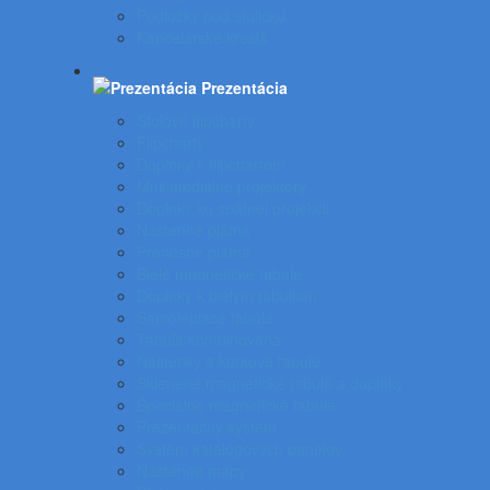
Podložky pod stoličku
Kancelárske kreslá
Prezentácia
Stolové flipcharty
Flipcharty
Doplnky k flipchartom
Multimediálne projektory
Doplnky ku spätnej projekcii
Nástenné plátna
Prenosné plátna
Biele magnetické tabule
Doplnky k bielym tabuliam
Samolepiace tabule
Tabuľa kombinovaná
Nástenky a korkové tabule
Sklenené magnetické tabule a doplnky
Špeciálne magnetické tabule
Prezentačný systém
Systém katalógových panelov
Nástenné mapy