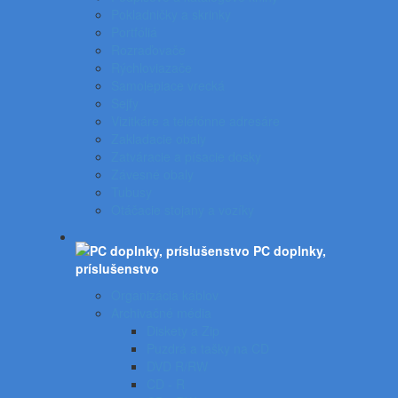
Pokladničky a skrinky
Portfóliá
Rozraďovače
Rýchloviazače
Samolepiace vrecká
Sejfy
Vizitkáre a telefónne adresáre
Zakladacie obaly
Zatváracie a písacie dosky
Závesné obaly
Tubusy
Otáčacie stojany a vozíky
PC doplnky,
príslušenstvo
Organizácia káblov
Archivačné média
Diskety a Zip
Puzdrá a tašky na CD
DVD R/RW
CD - R