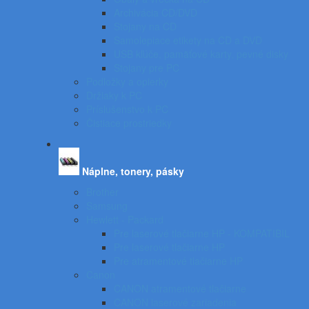
Archivácia CD/DVD
Stojany na CD
Samolepiace etikety na CD a DVD
USB kľúče, pamäťové karty, pevné disky
Stojany pre PC
Podložky a opierky
Držiaky k PC
Príslušenstvo k PC
Čistiace prostriedky
Náplne, tonery, pásky
Brother
Samsung
Hewlett - Packard
Pre laserové tlačiarne HP - KOMPATIBIL
Pre laserové tlačiarne HP
Pre atramentové tlačiarne HP
Canon
CANON atramentové tlačiarne
CANON laserové zariadenia