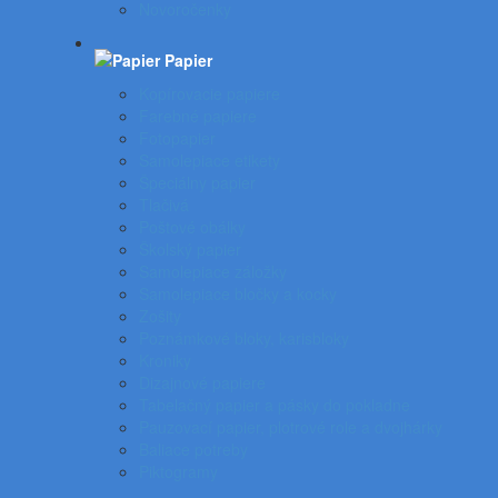
Novoročenky
Papier
Kopírovacie papiere
Farebné papiere
Fotopapier
Samolepiace etikety
Špeciálny papier
Tlačivá
Poštové obálky
Školský papier
Samolepiace záložky
Samolepiace bločky a kocky
Zošity
Poznámkové bloky, karisbloky
Kroniky
Dizajnové papiere
Tabelačný papier a pásky do pokladne
Pauzovací papier, plotrové role a dvojhárky
Baliace potreby
Piktogramy