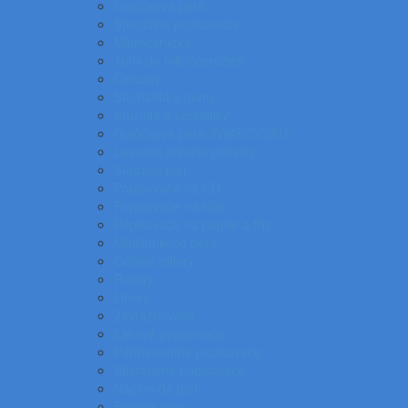
Gulôčkové perá
Špeciálne popisovače
Mikroceruzky
Tuhy do mikroceruziek
Ceruzky
Strúhadlá a gumy
Kružidlá a versatilky
Gulôčkové pera SWAROVSKI®
Luxusné písacie potreby
Súprava pier
Popisovače na CD
Popisovače na fólie
Popisovače na papier a flip
Multifunkčné perá
Gélové rollery
Rollery
Linery
Zvýrazňovače
Lakové popisovače
Permanentné popisovače
Stierateľné popisovače
Náplne do pier
Plniace pero