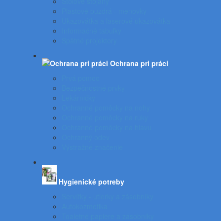
Stolové stojany
Plastové puzdrá - menovky
Ukazovátka a laserové ukazovátka
Informačné tabuľky
Spätné projektory
Ochrana pri práci
Prvá pomoc
Bezpečnostné prvky
Lekárničky
Ochranné pomôcky na nohy
Ochranné pomôcky na ruky
Ochranné pomôcky na hlavu
Ochranný odev
Výstražné značenie
Hygienické potreby
Servítky - utierky a zásobníky
Autokozmetika
Toaletné papiere a zásobníky