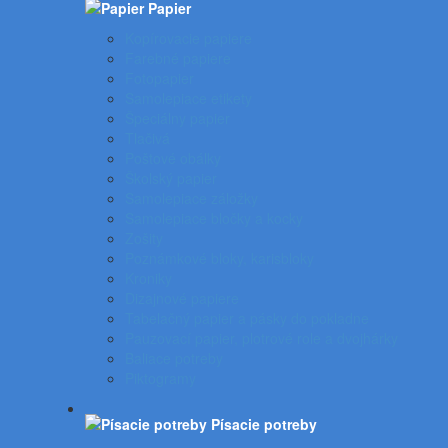
Papier
Kopírovacie papiere
Farebné papiere
Fotopapier
Samolepiace etikety
Špeciálny papier
Tlačivá
Poštové obálky
Školský papier
Samolepiace záložky
Samolepiace bločky a kocky
Zošity
Poznámkové bloky, karisbloky
Kroniky
Dizajnové papiere
Tabelačný papier a pásky do pokladne
Pauzovací papier, plotrové role a dvojhárky
Baliace potreby
Piktogramy
Písacie potreby