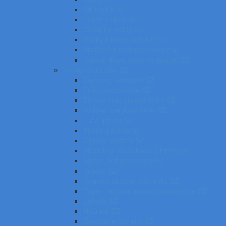
Strúhadlá SZ
Zošity a bloky SZ
Obaly na zošity SZ
Dosky a boxy na zošity SZ
Plastové a kartónové obaly SZ
Vrecká, fľaše, boxy na desiatu SZ
Výtvarné potreby SZ
Farbičky, voskovky SZ
Fixky, popisovače SZ
Temperové, olejové farby SZ
Vodové, akrylové farby SZ
Tuše, pierka SZ
Kriedy, pastely SZ
Obrusy, zástery SZ
Plastelíny, modelovacie hmoty SZ
Štetce, poháre, palety SZ
Kufríky SZ
Výkresy, skicáre, náčrtníky SZ
Papier, lepiace bločky, rozraďovače SZ
Lepidlá SZ
Nožnice SZ
Rysovacie potreby SZ