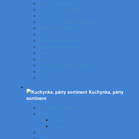
Čistiace prostriedky
Prostriedky na hygienu rúk
Dezinfekcia
Prostriedky na umývanie riadu
Čistiace prostriedky do WC
Pranie
Osviežovače vzduchu
Doplnky na upratovanie
Vedrá - mopy
Koše do kuchynky
Odpadkové koše, popolníky
Vrecia
Rohože
Kuchynka, párty
sortiment
EKO gastro produkty
Párty sortiment
Halloween
Plastový riad
Potravinové obaly
Tašky