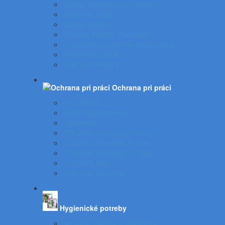
Systém katalógových panelov
Nástenné mapy
Stolové stojany
Plastové puzdrá - menovky
Ukazovátka a laserové ukazovátka
Informačné tabuľky
Spätné projektory
Ochrana pri práci
Prvá pomoc
Bezpečnostné prvky
Lekárničky
Ochranné pomôcky na nohy
Ochranné pomôcky na ruky
Ochranné pomôcky na hlavu
Ochranný odev
Výstražné značenie
Hygienické potreby
Servítky - utierky a zásobníky