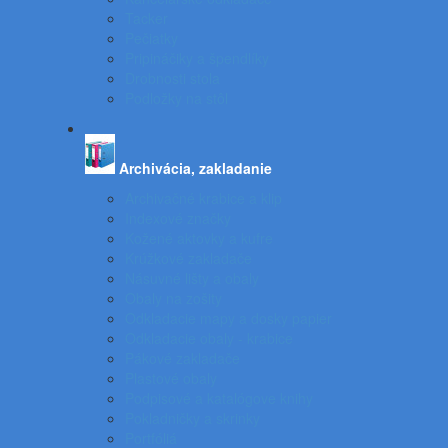
Tacker
Pečiatky
Pripináčiky a špendlíky
Drobnosti stola
Podložky na stôl
Archivácia, zakladanie
Archivačné krabice a klip
Indexové značky
Kožené aktovky a kufre
Krúžkové zakladače
Násuvné lišty a obaly
Obaly na zošity
Odkladacie mapy a dosky papier
Odkladacie obaly - krabice
Pákové zakladače
Plastové obaly
Podpisové a katalógove knihy
Pokladničky a skrinky
Portfóliá