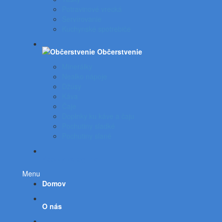
Potravinové vrecká
Servírovanie
Kuchynské spotrebiče
Občerstvenie
Minerálky
Nealko nápoje
Džúsy
Káva
Čaje
Doplnky ku káve a čaju
Pochutiny sladké
Pochutiny slané
Všetky kategórie
Menu
Domov
O nás