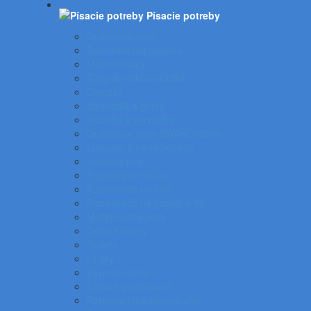
Písacie potreby
Gulôčkové perá
Špeciálne popisovače
Mikroceruzky
Tuhy do mikroceruziek
Ceruzky
Strúhadlá a gumy
Kružidlá a versatilky
Gulôčkové pera SWAROVSKI®
Luxusné písacie potreby
Súprava pier
Popisovače na CD
Popisovače na fólie
Popisovače na papier a flip
Multifunkčné perá
Gélové rollery
Rollery
Linery
Zvýrazňovače
Lakové popisovače
Permanentné popisovače