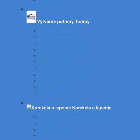
Výtvarné potreby, hobby
Farbičky, voskovky
Fixky, popisovače
Temperové, olejové farby
Vodové, akrylové farby
Tuše, pierka
Kriedy, pastely
Plastelíny, modelovacie hmoty
Štetce, poháre, palety
Obrusy, zástery
Kufríky
Hobby, kreatíva
Korekcia a lepenie
Opravné laky a odstraňovače etikiet
Lepidlá
Lepiace pásky
Korekčné rollery