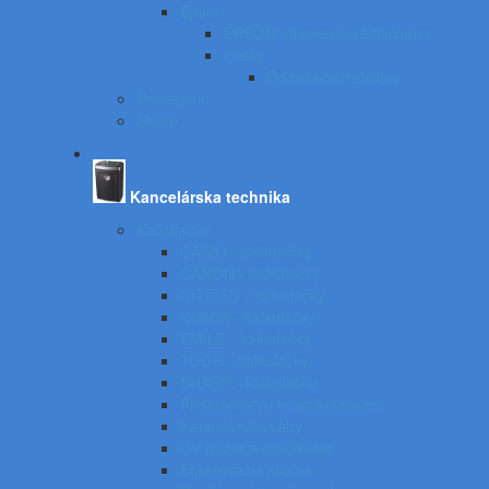
Epson
EPSON atramentové tlačiarne
Pásky
Do písacích strojov
Panasonic
Sharp
Kancelárska technika
Kalkulačky
CASIO - kalkulačky
CANON - kalkulačky
CITIZEN - kalkulačky
COMIX - kalkulačky
EMILE - kalkulačky
TOOR - kalkulačky
SHARP - kalkulačky
Príslušenstvo ku kalkulačkám
Kancelárske váhy
UV tester a eurotester
Etiketovacie kliešte