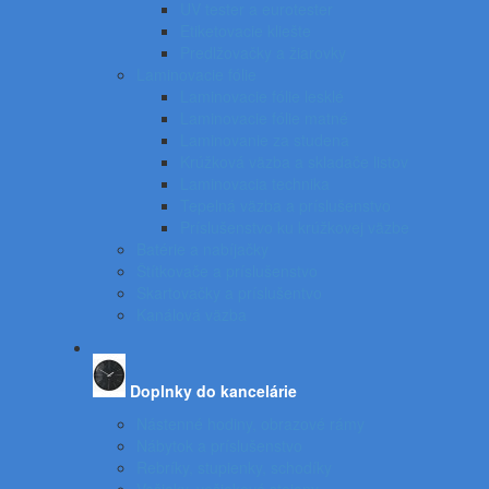
UV tester a eurotester
Etiketovacie kliešte
Predlžovačky a žiarovky
Laminovacie fólie
Laminovacie fólie lesklé
Laminovacie fólie matné
Laminovanie za studena
Krúžková väzba a skladače listov
Laminovacia technika
Tepelná väzba a príslušenstvo
Príslušenstvo ku krúžkovej väzbe
Batérie a nabíjačky
Štítkovače a príslušenstvo
Skartovačky a príslušentvo
Kanálová väzba
Doplnky do kancelárie
Nástenné hodiny, obrazové rámy
Nábytok a príslušenstvo
Rebríky, stupienky, schodíky