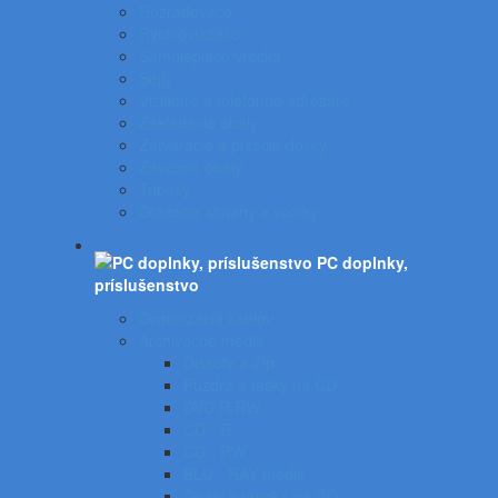
Rozraďovače
Rýchloviazače
Samolepiace vrecká
Sejfy
Vizitkáre a telefónne adresáre
Zakladacie obaly
Zatváracie a písacie dosky
Závesné obaly
Tubusy
Otáčacie stojany a vozíky
PC doplnky,
príslušenstvo
Organizácia káblov
Archivačné média
Diskety a Zip
Puzdrá a tašky na CD
DVD R/RW
CD - R
CD - RW
BLU - RAY médiá
Obaly a vrecká na CD