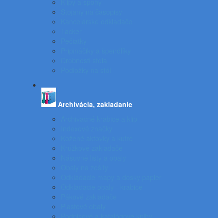
Klipy a spony
Stojany na časopisy
Kancelárske odkladače
Tacker
Pečiatky
Pripináčiky a špendlíky
Drobnosti stola
Podložky na stôl
Archivácia, zakladanie
Archivačné krabice a klip
Indexové značky
Kožené aktovky a kufre
Krúžkové zakladače
Násuvné lišty a obaly
Obaly na zošity
Odkladacie mapy a dosky papier
Odkladacie obaly - krabice
Pákové zakladače
Plastové obaly
Podpisové a katalógove knihy