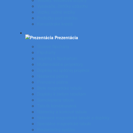
Vešiaky, vešiakové stojany
Vysávače, čističky vzduchu
Vozíky, ručné vozíky
Podložky pod stoličku
Kancelárske kreslá
Prezentácia
Stolové flipcharty
Flipcharty
Doplnky k flipchartom
Multimediálne projektory
Doplnky ku spätnej projekcii
Nástenné plátna
Prenosné plátna
Biele magnetické tabule
Doplnky k bielym tabuliam
Samolepiace tabule
Tabuľa kombinovaná
Nástenky a korkové tabule
Sklenené magnetické tabule a doplnky
Špeciálne magnetické tabule
Prezentačný systém