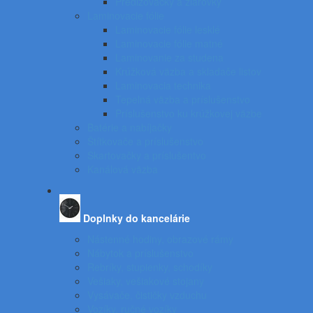
Predlžovačky a žiarovky
Laminovacie fólie
Laminovacie fólie lesklé
Laminovacie fólie matné
Laminovanie za studena
Krúžková väzba a skladače listov
Laminovacia technika
Tepelná väzba a príslušenstvo
Príslušenstvo ku krúžkovej väzbe
Batérie a nabíjačky
Štítkovače a príslušenstvo
Skartovačky a príslušentvo
Kanálová väzba
Doplnky do kancelárie
Nástenné hodiny, obrazové rámy
Nábytok a príslušenstvo
Rebríky, stupienky, schodíky
Vešiaky, vešiakové stojany
Vysávače, čističky vzduchu
Vozíky, ručné vozíky