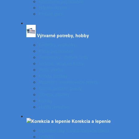
Stierateľné popisovače
Náplne do pier
Plniace pero
Výtvarné potreby, hobby
Farbičky, voskovky
Fixky, popisovače
Temperové, olejové farby
Vodové, akrylové farby
Tuše, pierka
Kriedy, pastely
Plastelíny, modelovacie hmoty
Štetce, poháre, palety
Obrusy, zástery
Kufríky
Hobby, kreatíva
Korekcia a lepenie
Opravné laky a odstraňovače etikiet
Lepidlá