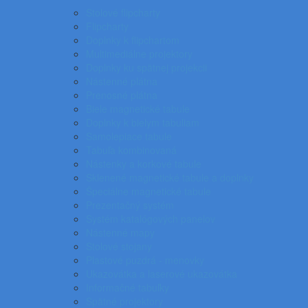
Stolové flipcharty
Flipcharty
Doplnky k flipchartom
Multimediálne projektory
Doplnky ku spätnej projekcii
Nástenné plátna
Prenosné plátna
Biele magnetické tabule
Doplnky k bielym tabuliam
Samolepiace tabule
Tabuľa kombinovaná
Nástenky a korkové tabule
Sklenené magnetické tabule a doplnky
Špeciálne magnetické tabule
Prezentačný systém
Systém katalógových panelov
Nástenné mapy
Stolové stojany
Plastové puzdrá - menovky
Ukazovátka a laserové ukazovátka
Informačné tabuľky
Spätné projektory