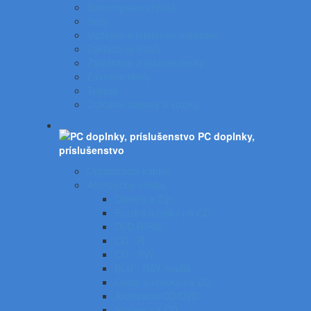
Samolepiace vrecká
Sejfy
Vizitkáre a telefónne adresáre
Zakladacie obaly
Zatváracie a písacie dosky
Závesné obaly
Tubusy
Otáčacie stojany a vozíky
PC doplnky,
príslušenstvo
Organizácia káblov
Archivačné média
Diskety a Zip
Puzdrá a tašky na CD
DVD R/RW
CD - R
CD - RW
BLU - RAY médiá
Obaly a vrecká na CD
Archivácia CD/DVD
Stojany na CD