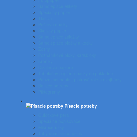
Fotopapier
Samolepiace etikety
Špeciálny papier
Tlačivá
Poštové obálky
Školský papier
Samolepiace záložky
Samolepiace bločky a kocky
Zošity
Poznámkové bloky, karisbloky
Kroniky
Dizajnové papiere
Tabelačný papier a pásky do pokladne
Pauzovací papier, plotrové role a dvojhárky
Baliace potreby
Piktogramy
Písacie potreby
Gulôčkové perá
Špeciálne popisovače
Mikroceruzky
Tuhy do mikroceruziek