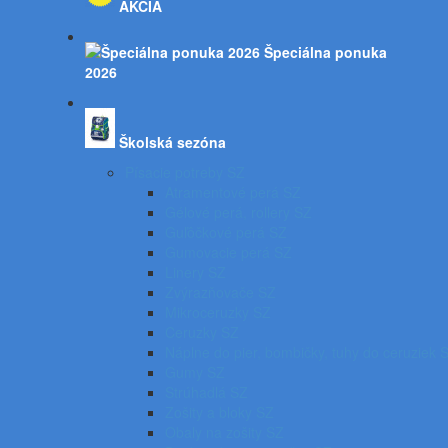
AKCIA
Špeciálna ponuka
2026
Školská sezóna
Písacie potreby SZ
Atramentové perá SZ
Gélové perá, rollery SZ
Guľôčkové perá SZ
Gumovacie perá SZ
Linery SZ
Zvýrazňovače SZ
Mikroceruzky SZ
Ceruzky SZ
Náplne do pier, bombičky, tuhy do ceruziek 
Gumy SZ
Strúhadlá SZ
Zošity a bloky SZ
Obaly na zošity SZ