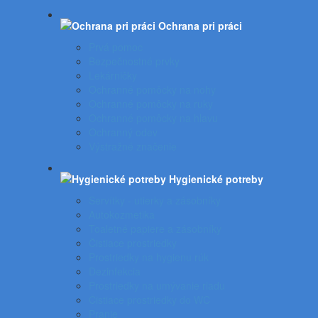
Ochrana pri práci
Prvá pomoc
Bezpečnostné prvky
Lekárničky
Ochranné pomôcky na nohy
Ochranné pomôcky na ruky
Ochranné pomôcky na hlavu
Ochranný odev
Výstražné značenie
Hygienické potreby
Servítky - utierky a zásobníky
Autokozmetika
Toaletné papiere a zásobníky
Čistiace prostriedky
Prostriedky na hygienu rúk
Dezinfekcia
Prostriedky na umývanie riadu
Čistiace prostriedky do WC
Pranie