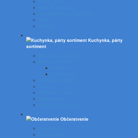
Vedrá - mopy
Koše do kuchynky
Odpadkové koše, popolníky
Vrecia
Rohože
Kuchynka, párty
sortiment
EKO gastro produkty
Párty sortiment
Halloween
Plastový riad
Potravinové obaly
Tašky
Potravinové vrecká
Servírovanie
Kuchynské spotrebiče
Občerstvenie
Minerálky
Nealko nápoje