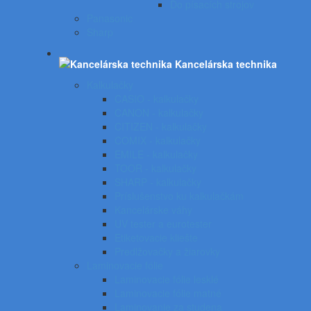
Do písacích strojov
Panasonic
Sharp
Kancelárska technika
Kalkulačky
CASIO - kalkulačky
CANON - kalkulačky
CITIZEN - kalkulačky
COMIX - kalkulačky
EMILE - kalkulačky
TOOR - kalkulačky
SHARP - kalkulačky
Príslušenstvo ku kalkulačkám
Kancelárske váhy
UV tester a eurotester
Etiketovacie kliešte
Predlžovačky a žiarovky
Laminovacie fólie
Laminovacie fólie lesklé
Laminovacie fólie matné
Laminovanie za studena