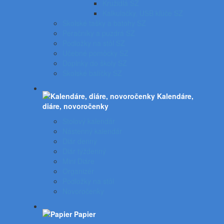
Kružidlá SZ
Kalkulačky, USB kľúče SZ
Školské tašky a batohy SZ
Peračníky a puzdrá SZ
Podložky na stôl SZ
Učebné pomôcky SZ
Doplnky do školy SZ
Školské balíčky SZ
Kalendáre,
diáre, novoročenky
Stolový kalendár
Nástenný kalendár
Diár denný
Diár týždenný
Mini Diáre
Organizér
Podložky na stôl
Novoročenky
Papier