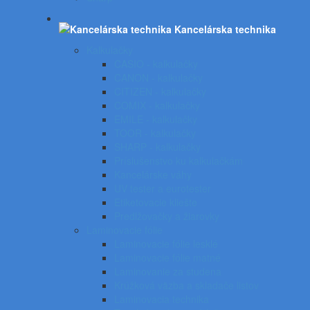
Kancelárska technika
Kalkulačky
CASIO - kalkulačky
CANON - kalkulačky
CITIZEN - kalkulačky
COMIX - kalkulačky
EMILE - kalkulačky
TOOR - kalkulačky
SHARP - kalkulačky
Príslušenstvo ku kalkulačkám
Kancelárske váhy
UV tester a eurotester
Etiketovacie kliešte
Predlžovačky a žiarovky
Laminovacie fólie
Laminovacie fólie lesklé
Laminovacie fólie matné
Laminovanie za studena
Krúžková väzba a skladače listov
Laminovacia technika