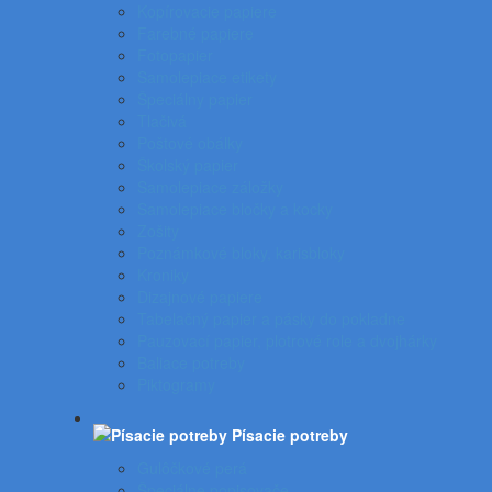
Kopírovacie papiere
Farebné papiere
Fotopapier
Samolepiace etikety
Špeciálny papier
Tlačivá
Poštové obálky
Školský papier
Samolepiace záložky
Samolepiace bločky a kocky
Zošity
Poznámkové bloky, karisbloky
Kroniky
Dizajnové papiere
Tabelačný papier a pásky do pokladne
Pauzovací papier, plotrové role a dvojhárky
Baliace potreby
Piktogramy
Písacie potreby
Gulôčkové perá
Špeciálne popisovače