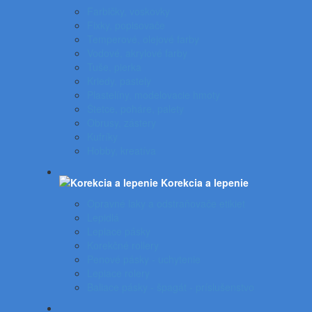
Farbičky, voskovky
Fixky, popisovače
Temperové, olejové farby
Vodové, akrylové farby
Tuše, pierka
Kriedy, pastely
Plastelíny, modelovacie hmoty
Štetce, poháre, palety
Obrusy, zástery
Kufríky
Hobby, kreatíva
Korekcia a lepenie
Opravné laky a odstraňovače etikiet
Lepidlá
Lepiace pásky
Korekčné rollery
Penové pásky - uchytenie
Lepiace rolery
Baliace pásky - špagát - príslušenstvo