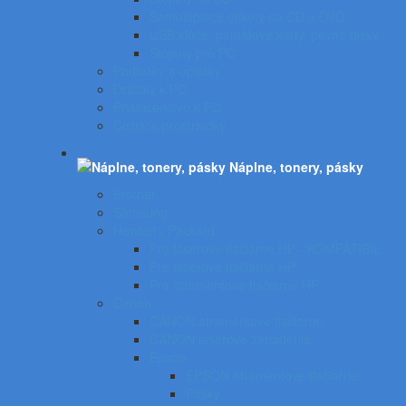
Samolepiace etikety na CD a DVD
USB kľúče, pamäťové karty, pevné disky
Stojany pre PC
Podložky a opierky
Držiaky k PC
Príslušenstvo k PC
Čistiace prostriedky
Náplne, tonery, pásky
Brother
Samsung
Hewlett - Packard
Pre laserové tlačiarne HP - KOMPATIBIL
Pre laserové tlačiarne HP
Pre atramentové tlačiarne HP
Canon
CANON atramentové tlačiarne
CANON laserové zariadenia
Epson
EPSON atramentové tlačiarne
Pásky