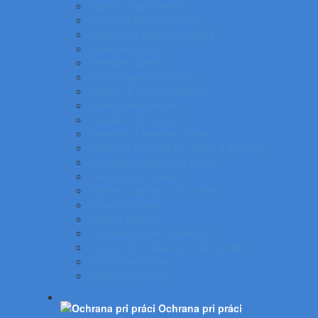
Doplnky k flipchartom
Multimediálne projektory
Doplnky ku spätnej projekcii
Nástenné plátna
Prenosné plátna
Biele magnetické tabule
Doplnky k bielym tabuliam
Samolepiace tabule
Tabuľa kombinovaná
Nástenky a korkové tabule
Sklenené magnetické tabule a doplnky
Špeciálne magnetické tabule
Prezentačný systém
Systém katalógových panelov
Nástenné mapy
Stolové stojany
Plastové puzdrá - menovky
Ukazovátka a laserové ukazovátka
Informačné tabuľky
Spätné projektory
Ochrana pri práci