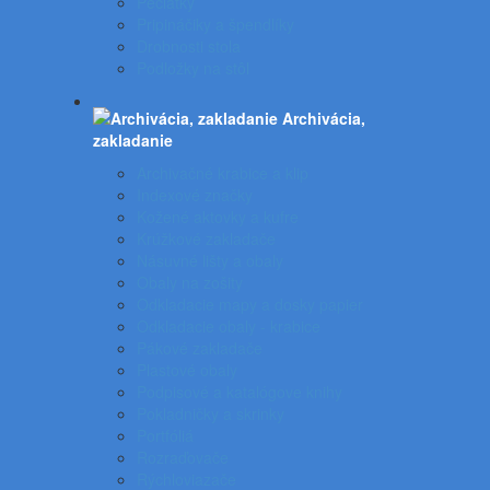
Pečiatky
Pripináčiky a špendlíky
Drobnosti stola
Podložky na stôl
Archivácia,
zakladanie
Archivačné krabice a klip
Indexové značky
Kožené aktovky a kufre
Krúžkové zakladače
Násuvné lišty a obaly
Obaly na zošity
Odkladacie mapy a dosky papier
Odkladacie obaly - krabice
Pákové zakladače
Plastové obaly
Podpisové a katalógove knihy
Pokladničky a skrinky
Portfóliá
Rozraďovače
Rýchloviazače