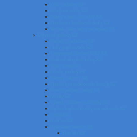
Zošity a bloky SZ
Obaly na zošity SZ
Dosky a boxy na zošity SZ
Plastové a kartónové obaly SZ
Vrecká, fľaše, boxy na desiatu SZ
Výtvarné potreby SZ
Farbičky, voskovky SZ
Fixky, popisovače SZ
Temperové, olejové farby SZ
Vodové, akrylové farby SZ
Tuše, pierka SZ
Kriedy, pastely SZ
Obrusy, zástery SZ
Plastelíny, modelovacie hmoty SZ
Štetce, poháre, palety SZ
Kufríky SZ
Výkresy, skicáre, náčrtníky SZ
Papier, lepiace bločky, rozraďovače SZ
Lepidlá SZ
Nožnice SZ
Rysovacie potreby SZ
Pravítka SZ