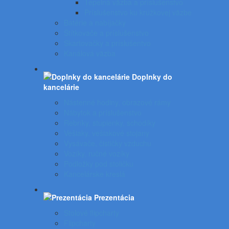
Tepelná väzba a príslušenstvo
Príslušenstvo ku krúžkovej väzbe
Batérie a nabíjačky
Štítkovače a príslušenstvo
Skartovačky a príslušentvo
Kanálová väzba
Doplnky do
kancelárie
Nástenné hodiny, obrazové rámy
Nábytok a príslušenstvo
Rebríky, stupienky, schodíky
Vešiaky, vešiakové stojany
Vysávače, čističky vzduchu
Vozíky, ručné vozíky
Podložky pod stoličku
Kancelárske kreslá
Prezentácia
Stolové flipcharty
Flipcharty