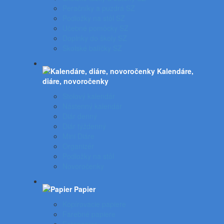
Peračníky a puzdrá SZ
Podložky na stôl SZ
Učebné pomôcky SZ
Doplnky do školy SZ
Školské balíčky SZ
Kalendáre,
diáre, novoročenky
Stolový kalendár
Nástenný kalendár
Diár denný
Diár týždenný
Mini Diáre
Organizér
Podložky na stôl
Novoročenky
Papier
Kopírovacie papiere
Farebné papiere