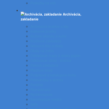
Podložky na stôl
Archivácia,
zakladanie
Archivačné krabice a klip
Indexové značky
Kožené aktovky a kufre
Krúžkové zakladače
Násuvné lišty a obaly
Obaly na zošity
Odkladacie mapy a dosky papier
Odkladacie obaly - krabice
Pákové zakladače
Plastové obaly
Podpisové a katalógove knihy
Pokladničky a skrinky
Portfóliá
Rozraďovače
Rýchloviazače
Samolepiace vrecká
Sejfy