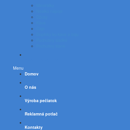
Minerálky
Nealko nápoje
Džúsy
Káva
Čaje
Doplnky ku káve a čaju
Pochutiny sladké
Pochutiny slané
Všetky kategórie
Menu
Domov
O nás
Výroba pečiatok
Reklamná potlač
Kontakty