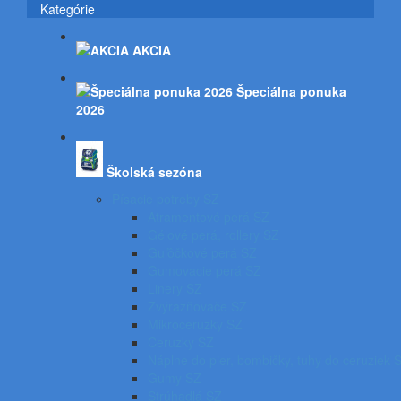
Kategórie
AKCIA
Špeciálna ponuka
2026
Školská sezóna
Písacie potreby SZ
Atramentové perá SZ
Gélové perá, rollery SZ
Guľôčkové perá SZ
Gumovacie perá SZ
Linery SZ
Zvýrazňovače SZ
Mikroceruzky SZ
Ceruzky SZ
Náplne do pier, bombičky, tuhy do ceruziek 
Gumy SZ
Strúhadlá SZ