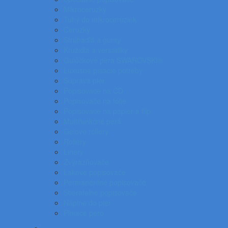
Mikroceruzky
Tuhy do mikroceruziek
Ceruzky
Strúhadlá a gumy
Kružidlá a versatilky
Gulôčkové pera SWAROVSKI®
Luxusné písacie potreby
Súprava pier
Popisovače na CD
Popisovače na fólie
Popisovače na papier a flip
Multifunkčné perá
Gélové rollery
Rollery
Linery
Zvýrazňovače
Lakové popisovače
Permanentné popisovače
Stierateľné popisovače
Náplne do pier
Plniace pero