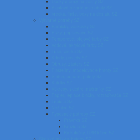
Dosky a boxy na zošity SZ
Plastové a kartónové obaly SZ
Vrecká, fľaše, boxy na desiatu SZ
Výtvarné potreby SZ
Farbičky, voskovky SZ
Fixky, popisovače SZ
Temperové, olejové farby SZ
Vodové, akrylové farby SZ
Tuše, pierka SZ
Kriedy, pastely SZ
Obrusy, zástery SZ
Plastelíny, modelovacie hmoty SZ
Štetce, poháre, palety SZ
Kufríky SZ
Výkresy, skicáre, náčrtníky SZ
Papier, lepiace bločky, rozraďovače SZ
Lepidlá SZ
Nožnice SZ
Rysovacie potreby SZ
Pravítka SZ
Kružidlá SZ
Kalkulačky, USB kľúče SZ
Školské tašky a batohy SZ