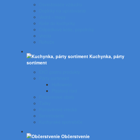
Osviežovače vzduchu
Doplnky na upratovanie
Vedrá - mopy
Koše do kuchynky
Odpadkové koše, popolníky
Vrecia
Rohože
Kuchynka, párty
sortiment
EKO gastro produkty
Párty sortiment
Halloween
Plastový riad
Potravinové obaly
Tašky
Potravinové vrecká
Servírovanie
Kuchynské spotrebiče
Občerstvenie