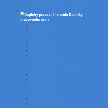
Baliace pásky - špagát - príslušenstvo
Doplnky
pracovného stola
Skladové viazače
Dierovače
Pravítka
Stojany na doplnky
Zošívačky
Koše na papier
Rozošívačky
Spinky pre zošívačky
Svietidlá a veže a stojany na stôl
Rezače
Rotačné vizitkáre
Nožnice a otvárače listov
Zásuvkové boxy
Klipy a spony
Stojany na časopisy
Kancelárske odkladače
Tacker