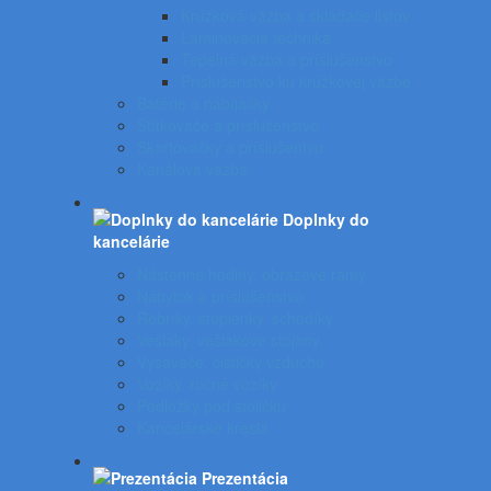
Krúžková väzba a skladače listov
Laminovacia technika
Tepelná väzba a príslušenstvo
Príslušenstvo ku krúžkovej väzbe
Batérie a nabíjačky
Štítkovače a príslušenstvo
Skartovačky a príslušentvo
Kanálová väzba
Doplnky do
kancelárie
Nástenné hodiny, obrazové rámy
Nábytok a príslušenstvo
Rebríky, stupienky, schodíky
Vešiaky, vešiakové stojany
Vysávače, čističky vzduchu
Vozíky, ručné vozíky
Podložky pod stoličku
Kancelárske kreslá
Prezentácia