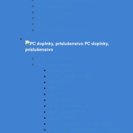
Vizitkáre a telefónne adresáre
Zakladacie obaly
Zatváracie a písacie dosky
Závesné obaly
Tubusy
Otáčacie stojany a vozíky
PC doplnky,
príslušenstvo
Organizácia káblov
Archivačné média
Diskety a Zip
Puzdrá a tašky na CD
DVD R/RW
CD - R
CD - RW
BLU - RAY médiá
Obaly a vrecká na CD
Archivácia CD/DVD
Stojany na CD
Samolepiace etikety na CD a DVD
USB kľúče, pamäťové karty, pevné disky