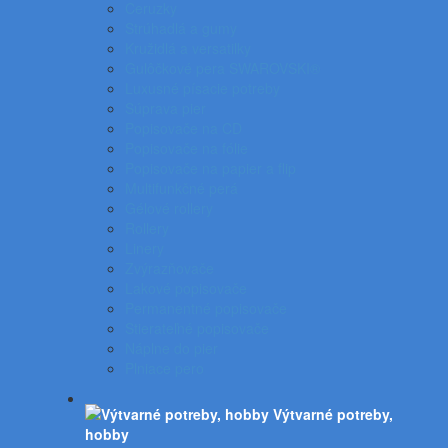
Ceruzky
Strúhadlá a gumy
Kružidlá a versatilky
Gulôčkové pera SWAROVSKI®
Luxusné písacie potreby
Súprava pier
Popisovače na CD
Popisovače na fólie
Popisovače na papier a flip
Multifunkčné perá
Gélové rollery
Rollery
Linery
Zvýrazňovače
Lakové popisovače
Permanentné popisovače
Stierateľné popisovače
Náplne do pier
Plniace pero
Výtvarné potreby,
hobby