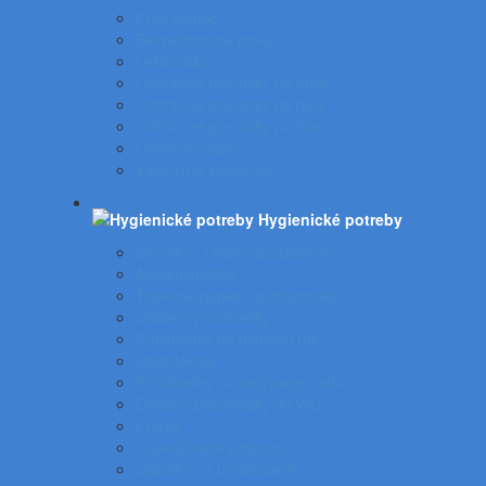
Prvá pomoc
Bezpečnostné prvky
Lekárničky
Ochranné pomôcky na nohy
Ochranné pomôcky na ruky
Ochranné pomôcky na hlavu
Ochranný odev
Výstražné značenie
Hygienické potreby
Servítky - utierky a zásobníky
Autokozmetika
Toaletné papiere a zásobníky
Čistiace prostriedky
Prostriedky na hygienu rúk
Dezinfekcia
Prostriedky na umývanie riadu
Čistiace prostriedky do WC
Pranie
Osviežovače vzduchu
Doplnky na upratovanie