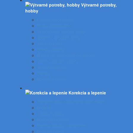
Výtvarné potreby,
hobby
Farbičky, voskovky
Fixky, popisovače
Temperové, olejové farby
Vodové, akrylové farby
Tuše, pierka
Kriedy, pastely
Plastelíny, modelovacie hmoty
Štetce, poháre, palety
Obrusy, zástery
Kufríky
Hobby, kreatíva
Korekcia a lepenie
Opravné laky a odstraňovače etikiet
Lepidlá
Lepiace pásky
Korekčné rollery
Penové pásky - uchytenie
Lepiace rolery