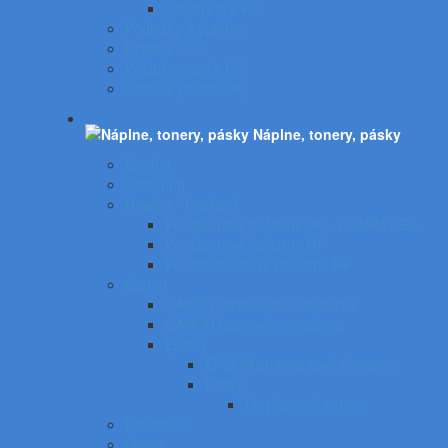
Stojany pre PC
Podložky a opierky
Držiaky k PC
Príslušenstvo k PC
Čistiace prostriedky
Náplne, tonery, pásky
Brother
Samsung
Hewlett - Packard
Pre laserové tlačiarne HP - KOMPATIBIL
Pre laserové tlačiarne HP
Pre atramentové tlačiarne HP
Canon
CANON atramentové tlačiarne
CANON laserové zariadenia
Epson
EPSON atramentové tlačiarne
Pásky
Do písacích strojov
Panasonic
Sharp