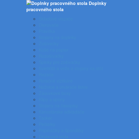
Doplnky
pracovného stola
Skladové viazače
Dierovače
Pravítka
Stojany na doplnky
Zošívačky
Koše na papier
Rozošívačky
Spinky pre zošívačky
Svietidlá a veže a stojany na stôl
Rezače
Rotačné vizitkáre
Nožnice a otvárače listov
Zásuvkové boxy
Klipy a spony
Stojany na časopisy
Kancelárske odkladače
Tacker
Pečiatky
Pripináčiky a špendlíky
Drobnosti stola