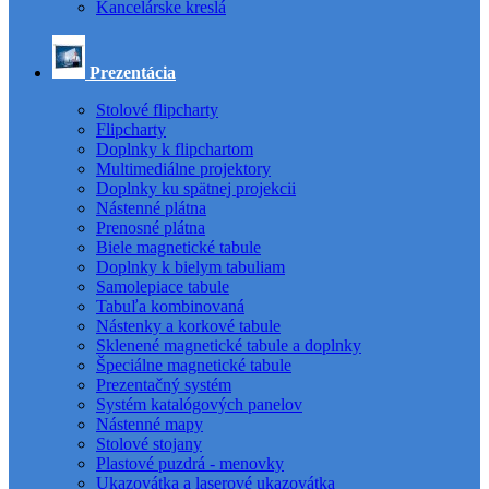
Kancelárske kreslá
Prezentácia
Stolové flipcharty
Flipcharty
Doplnky k flipchartom
Multimediálne projektory
Doplnky ku spätnej projekcii
Nástenné plátna
Prenosné plátna
Biele magnetické tabule
Doplnky k bielym tabuliam
Samolepiace tabule
Tabuľa kombinovaná
Nástenky a korkové tabule
Sklenené magnetické tabule a doplnky
Špeciálne magnetické tabule
Prezentačný systém
Systém katalógových panelov
Nástenné mapy
Stolové stojany
Plastové puzdrá - menovky
Ukazovátka a laserové ukazovátka