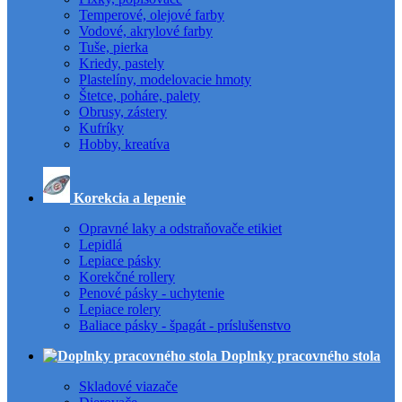
Temperové, olejové farby
Vodové, akrylové farby
Tuše, pierka
Kriedy, pastely
Plastelíny, modelovacie hmoty
Štetce, poháre, palety
Obrusy, zástery
Kufríky
Hobby, kreatíva
Korekcia a lepenie
Opravné laky a odstraňovače etikiet
Lepidlá
Lepiace pásky
Korekčné rollery
Penové pásky - uchytenie
Lepiace rolery
Baliace pásky - špagát - príslušenstvo
Doplnky pracovného stola
Skladové viazače