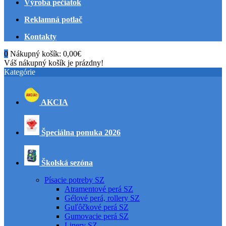
Výroba pečiatok
Reklamná potlač
Kontakty
0
Nákupný košík:
0,00€
Váš nákupný košík je prázdny!
Kategórie
AKCIA
Špeciálna ponuka 2026
Školská sezóna
Písacie potreby SZ
Atramentové perá SZ
Gélové perá, rollery SZ
Guľôčkové perá SZ
Gumovacie perá SZ
Linery SZ