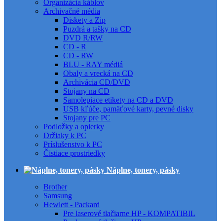
Organizácia káblov
Archivačné média
Diskety a Zip
Puzdrá a tašky na CD
DVD R/RW
CD - R
CD - RW
BLU - RAY médiá
Obaly a vrecká na CD
Archivácia CD/DVD
Stojany na CD
Samolepiace etikety na CD a DVD
USB kľúče, pamäťové karty, pevné disky
Stojany pre PC
Podložky a opierky
Držiaky k PC
Príslušenstvo k PC
Čistiace prostriedky
Náplne, tonery, pásky
Brother
Samsung
Hewlett - Packard
Pre laserové tlačiarne HP - KOMPATIBIL