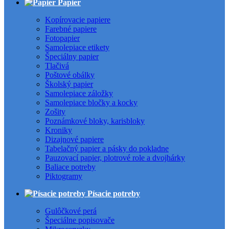
Papier
Kopírovacie papiere
Farebné papiere
Fotopapier
Samolepiace etikety
Špeciálny papier
Tlačivá
Poštové obálky
Školský papier
Samolepiace záložky
Samolepiace bločky a kocky
Zošity
Poznámkové bloky, karisbloky
Kroniky
Dizajnové papiere
Tabelačný papier a pásky do pokladne
Pauzovací papier, plotrové role a dvojhárky
Baliace potreby
Piktogramy
Písacie potreby
Gulôčkové perá
Špeciálne popisovače