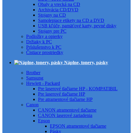
Obaly a vrecká na CD
Archivácia CD/DVD
Stojany na CD
Samolepiace etikety na CD a DVD
USB kľúče, pamäťové karty, pevné disky
Stojany pre PC
Podložky a opierky
Držiaky k PC
Príslušenstvo k PC
Čistiace prostriedky
Náplne, tonery, pásky
Brother
Samsung
Hewlett - Packard
Pre laserové tlačiarne HP - KOMPATIBIL
Pre laserové tlačiarne HP
Pre atramentové tlačiarne HP
Canon
CANON atramentové tlačiarne
CANON laserové zariadenia
Epson
EPSON atramentové tlačiarne
Pásky