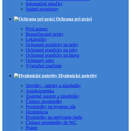
Informačné tabuľky
Spätné projektory
Ochrana pri práci
Prvá pomoc
Bezpečnostné prvky
Lekárničky
Ochranné pomôcky na nohy
Ochranné pomôcky na ruky
Ochranné pomôcky na hlavu
Ochranný odev
Výstražné značenie
Hygienické potreby
Servítky - utierky a zásobníky
Autokozmetika
Toaletné papiere a zásobníky
Čistiace prostriedky
Prostriedky na hygienu rúk
Dezinfekcia
Prostriedky na umývanie riadu
Čistiace prostriedky do WC
Pranie