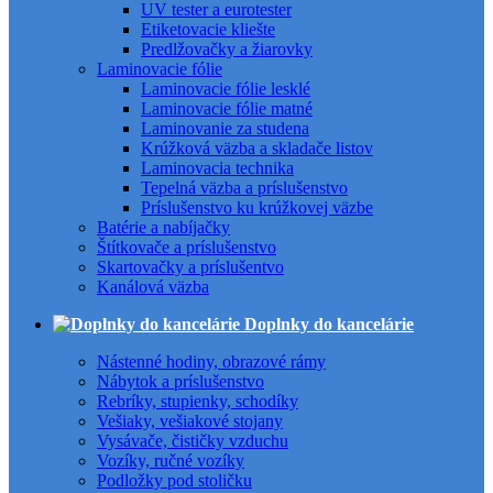
UV tester a eurotester
Etiketovacie kliešte
Predlžovačky a žiarovky
Laminovacie fólie
Laminovacie fólie lesklé
Laminovacie fólie matné
Laminovanie za studena
Krúžková väzba a skladače listov
Laminovacia technika
Tepelná väzba a príslušenstvo
Príslušenstvo ku krúžkovej väzbe
Batérie a nabíjačky
Štítkovače a príslušenstvo
Skartovačky a príslušentvo
Kanálová väzba
Doplnky do kancelárie
Nástenné hodiny, obrazové rámy
Nábytok a príslušenstvo
Rebríky, stupienky, schodíky
Vešiaky, vešiakové stojany
Vysávače, čističky vzduchu
Vozíky, ručné vozíky
Podložky pod stoličku