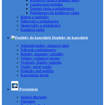
Krúžková väzba a skladače listov
Laminovacia technika
Tepelná väzba a príslušenstvo
Príslušenstvo ku krúžkovej väzbe
Batérie a nabíjačky
Štítkovače a príslušenstvo
Skartovačky a príslušentvo
Kanálová väzba
Doplnky do kancelárie
Nástenné hodiny, obrazové rámy
Nábytok a príslušenstvo
Rebríky, stupienky, schodíky
Vešiaky, vešiakové stojany
Vysávače, čističky vzduchu
Vozíky, ručné vozíky
Podložky pod stoličku
Kancelárske kreslá
Prezentácia
Stolové flipcharty
Flipcharty