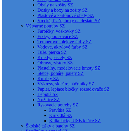
Obaly na zošity SZ
Dosky a boxy na zošity SZ
Plastové a kartónové obaly SZ
Vrecká, fľaše, boxy na desiatu SZ
Výtvarné potreby SZ
Farbičky, voskovky SZ
Fixky, popisovače SZ
Temperové, olejové farby SZ
Vodové, akrylové farby SZ
Tuše, pierka SZ
Kriedy, pastely SZ
Obrusy, zástery SZ
Plastelíny, modelovacie hmoty SZ
Štetce, poháre, palety SZ
Kufríky SZ
Výkresy, skicáre, náčrtníky SZ
Papier, lepiace bločky, rozraďovače SZ
Lepidlá SZ
Nožnice SZ
Rysovacie potreby SZ
Pravítka SZ
Kružidlá SZ
Kalkulačky, USB kľúče SZ
Školské tašky a batohy SZ