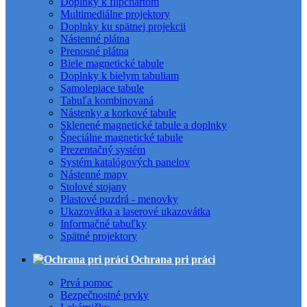
Doplnky k flipchartom
Multimediálne projektory
Doplnky ku spätnej projekcii
Nástenné plátna
Prenosné plátna
Biele magnetické tabule
Doplnky k bielym tabuliam
Samolepiace tabule
Tabuľa kombinovaná
Nástenky a korkové tabule
Sklenené magnetické tabule a doplnky
Špeciálne magnetické tabule
Prezentačný systém
Systém katalógových panelov
Nástenné mapy
Stolové stojany
Plastové puzdrá - menovky
Ukazovátka a laserové ukazovátka
Informačné tabuľky
Spätné projektory
Ochrana pri práci
Prvá pomoc
Bezpečnostné prvky