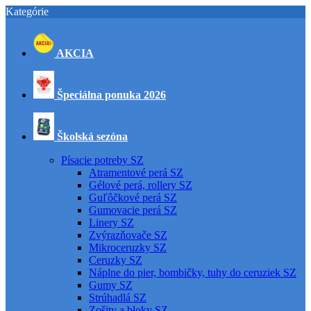
Kategórie
AKCIA
Špeciálna ponuka 2026
Školská sezóna
Písacie potreby SZ
Atramentové perá SZ
Gélové perá, rollery SZ
Guľôčkové perá SZ
Gumovacie perá SZ
Linery SZ
Zvýrazňovače SZ
Mikroceruzky SZ
Ceruzky SZ
Náplne do pier, bombičky, tuhy do ceruziek SZ
Gumy SZ
Strúhadlá SZ
Zošity a bloky SZ