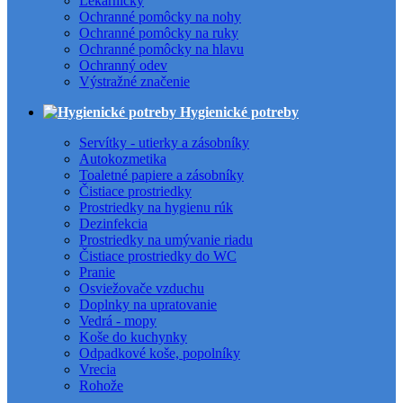
Lekárničky
Ochranné pomôcky na nohy
Ochranné pomôcky na ruky
Ochranné pomôcky na hlavu
Ochranný odev
Výstražné značenie
Hygienické potreby
Servítky - utierky a zásobníky
Autokozmetika
Toaletné papiere a zásobníky
Čistiace prostriedky
Prostriedky na hygienu rúk
Dezinfekcia
Prostriedky na umývanie riadu
Čistiace prostriedky do WC
Pranie
Osviežovače vzduchu
Doplnky na upratovanie
Vedrá - mopy
Koše do kuchynky
Odpadkové koše, popolníky
Vrecia
Rohože