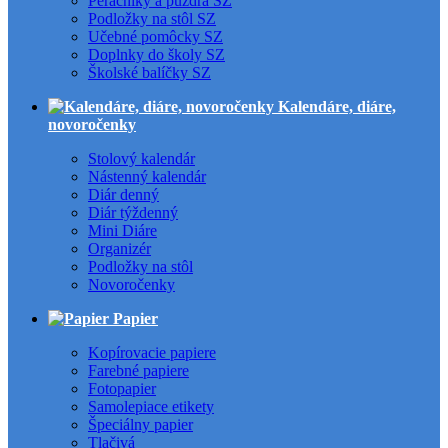
Peračníky a puzdrá SZ
Podložky na stôl SZ
Učebné pomôcky SZ
Doplnky do školy SZ
Školské balíčky SZ
Kalendáre, diáre,
novoročenky
Stolový kalendár
Nástenný kalendár
Diár denný
Diár týždenný
Mini Diáre
Organizér
Podložky na stôl
Novoročenky
Papier
Kopírovacie papiere
Farebné papiere
Fotopapier
Samolepiace etikety
Špeciálny papier
Tlačivá