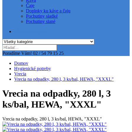
Káva
Čaje
Doplnky ku káve a čaju
Pochutiny sladké
Pochutiny slané
Všetky kategórie
Poradíme Vám!
02 / 54 79 15 25
Domov
Hygienické potreby
Vrecia
Vrecia na odpadky, 280 l, 3 ks/bal, HEWA, "XXXL"
Vrecia na odpadky, 280 l, 3
ks/bal, HEWA, "XXXL"
Vrecia na odpadky, 280 l, 3 ks/bal, HEWA, "XXXL"