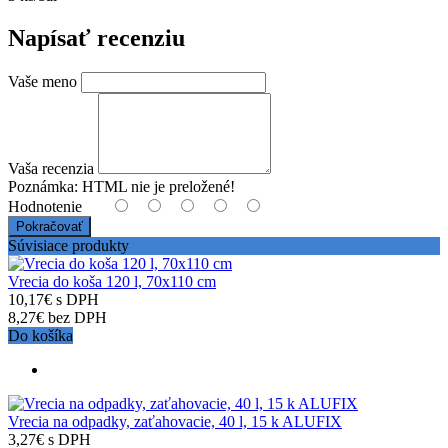
Napísať recenziu
Vaše meno
Vaša recenzia
Poznámka:
HTML nie je preložené!
Hodnotenie
Pokračovať
Súvisiace produkty
Vrecia do koša 120 l, 70x110 cm
10,17€ s DPH
8,27€ bez DPH
Do košíka
Vrecia na odpadky, zaťahovacie, 40 l, 15 k ALUFIX
3,27€ s DPH