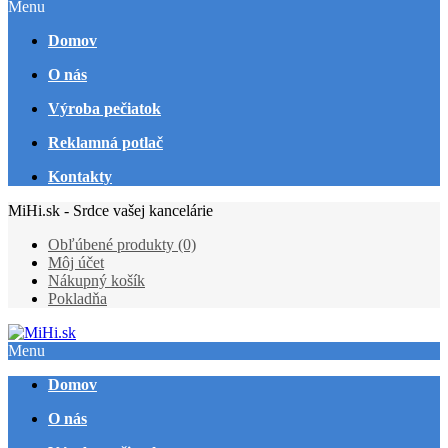
Menu
Domov
O nás
Výroba pečiatok
Reklamná potlač
Kontakty
MiHi.sk - Srdce vašej kancelárie
Obľúbené produkty (0)
Môj účet
Nákupný košík
Pokladňa
Menu
Domov
O nás