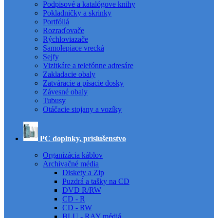
Podpisové a katalógove knihy
Pokladničky a skrinky
Portfóliá
Rozraďovače
Rýchloviazače
Samolepiace vrecká
Sejfy
Vizitkáre a telefónne adresáre
Zakladacie obaly
Zatváracie a písacie dosky
Závesné obaly
Tubusy
Otáčacie stojany a vozíky
PC doplnky, príslušenstvo
Organizácia káblov
Archivačné média
Diskety a Zip
Puzdrá a tašky na CD
DVD R/RW
CD - R
CD - RW
BLU - RAY médiá