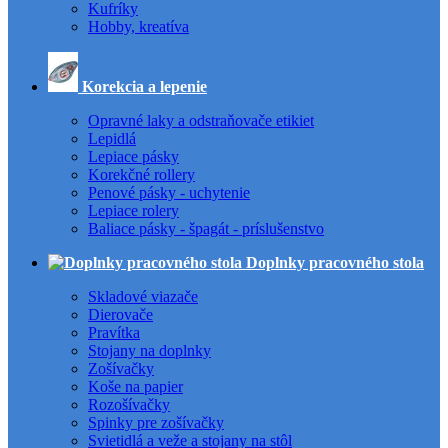
Kufríky
Hobby, kreatíva
Korekcia a lepenie
Opravné laky a odstraňovače etikiet
Lepidlá
Lepiace pásky
Korekčné rollery
Penové pásky - uchytenie
Lepiace rolery
Baliace pásky - špagát - príslušenstvo
Doplnky pracovného stola
Skladové viazače
Dierovače
Pravítka
Stojany na doplnky
Zošívačky
Koše na papier
Rozošívačky
Spinky pre zošívačky
Svietidlá a veže a stojany na stôl