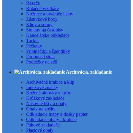
Rezače
Rotačné vizitkáre
Nožnice a otvárače listov
Zásuvkové boxy
Klipy a spony
Stojany na časopisy
Kancelárske odkladače
Tacker
Pečiatky
Pripináčiky a špendlíky
Drobnosti stola
Podložky na stôl
Archivácia, zakladanie
Archivačné krabice a klip
Indexové značky
Kožené aktovky a kufre
Krúžkové zakladače
Násuvné lišty a obaly
Obaly na zošity
Odkladacie mapy a dosky papier
Odkladacie obaly - krabice
Pákové zakladače
Plastové obaly