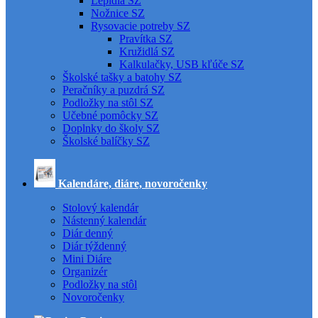
Lepidlá SZ
Nožnice SZ
Rysovacie potreby SZ
Pravítka SZ
Kružidlá SZ
Kalkulačky, USB kľúče SZ
Školské tašky a batohy SZ
Peračníky a puzdrá SZ
Podložky na stôl SZ
Učebné pomôcky SZ
Doplnky do školy SZ
Školské balíčky SZ
Kalendáre, diáre, novoročenky
Stolový kalendár
Nástenný kalendár
Diár denný
Diár týždenný
Mini Diáre
Organizér
Podložky na stôl
Novoročenky