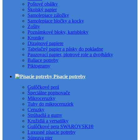
Poštové obálky
Školský papier
Samolepiace záložky
Samolepiace bločky a kocky
Zošity
Poznámkové bloky, karisbloky
Kroniky
Dizajnové papiere
Tabelačný papier a pásky do pokladne
Pauzovací papier, plotrové role a dvojhárky
Baliace potreby
Piktogramy
Písacie potreby
Gulôčkové perá
Špeciálne popisovače
Mikroceruzky
Tuhy do mikroceruziek
Ceruzky
Strúhadlá a gumy
Kružidlá a versatilky
Gulôčkové pera SWAROVSKI®
Luxusné písacie potreby
Súprava pier