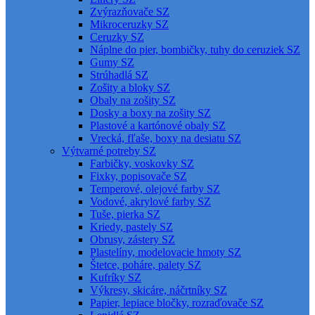
Zvýrazňovače SZ
Mikroceruzky SZ
Ceruzky SZ
Náplne do pier, bombičky, tuhy do ceruziek SZ
Gumy SZ
Strúhadlá SZ
Zošity a bloky SZ
Obaly na zošity SZ
Dosky a boxy na zošity SZ
Plastové a kartónové obaly SZ
Vrecká, fľaše, boxy na desiatu SZ
Výtvarné potreby SZ
Farbičky, voskovky SZ
Fixky, popisovače SZ
Temperové, olejové farby SZ
Vodové, akrylové farby SZ
Tuše, pierka SZ
Kriedy, pastely SZ
Obrusy, zástery SZ
Plastelíny, modelovacie hmoty SZ
Štetce, poháre, palety SZ
Kufríky SZ
Výkresy, skicáre, náčrtníky SZ
Papier, lepiace bločky, rozraďovače SZ