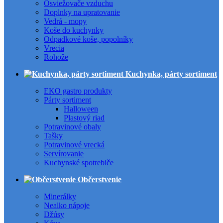
Osviežovače vzduchu
Doplnky na upratovanie
Vedrá - mopy
Koše do kuchynky
Odpadkové koše, popolníky
Vrecia
Rohože
Kuchynka, párty sortiment
EKO gastro produkty
Párty sortiment
Halloween
Plastový riad
Potravinové obaly
Tašky
Potravinové vrecká
Servírovanie
Kuchynské spotrebiče
Občerstvenie
Minerálky
Nealko nápoje
Džúsy