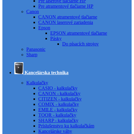
Pre laserové tlačiarne HP
Pre atramentové tlačiarne HP
Canon
CANON atramentové tlačiarne
CANON laserové zariadenia
Epson
EPSON atramentové tlačiarne
Pásky
Do písacích strojov
Panasonic
Sharp
Kancelárska technika
Kalkulačky
CASIO - kalkulačky
CANON - kalkulačky
CITIZEN - kalkulačky
COMIX - kalkulačky
EMILE - kalkulačky
TOOR - kalkulačky
SHARP - kalkulačky
Príslušenstvo ku kalkulačkám
Kancelárske váhy