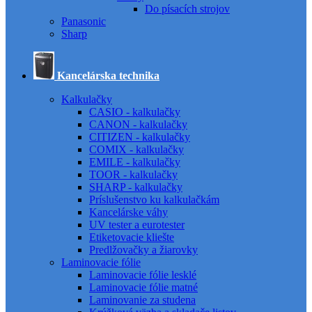
Do písacích strojov
Panasonic
Sharp
Kancelárska technika
Kalkulačky
CASIO - kalkulačky
CANON - kalkulačky
CITIZEN - kalkulačky
COMIX - kalkulačky
EMILE - kalkulačky
TOOR - kalkulačky
SHARP - kalkulačky
Príslušenstvo ku kalkulačkám
Kancelárske váhy
UV tester a eurotester
Etiketovacie kliešte
Predlžovačky a žiarovky
Laminovacie fólie
Laminovacie fólie lesklé
Laminovacie fólie matné
Laminovanie za studena