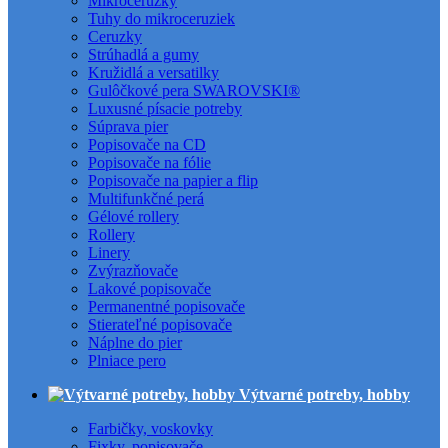
Mikroceruzky
Tuhy do mikroceruziek
Ceruzky
Strúhadlá a gumy
Kružidlá a versatilky
Gulôčkové pera SWAROVSKI®
Luxusné písacie potreby
Súprava pier
Popisovače na CD
Popisovače na fólie
Popisovače na papier a flip
Multifunkčné perá
Gélové rollery
Rollery
Linery
Zvýrazňovače
Lakové popisovače
Permanentné popisovače
Stierateľné popisovače
Náplne do pier
Plniace pero
Výtvarné potreby, hobby
Farbičky, voskovky
Fixky, popisovače