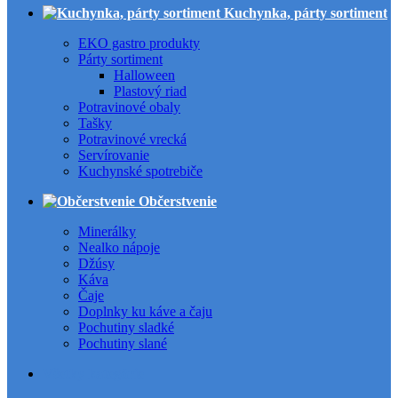
Kuchynka, párty sortiment
EKO gastro produkty
Párty sortiment
Halloween
Plastový riad
Potravinové obaly
Tašky
Potravinové vrecká
Servírovanie
Kuchynské spotrebiče
Občerstvenie
Minerálky
Nealko nápoje
Džúsy
Káva
Čaje
Doplnky ku káve a čaju
Pochutiny sladké
Pochutiny slané
Všetky kategórie