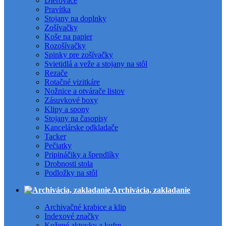
Dierovače
Pravítka
Stojany na doplnky
Zošívačky
Koše na papier
Rozošívačky
Spinky pre zošívačky
Svietidlá a veže a stojany na stôl
Rezače
Rotačné vizitkáre
Nožnice a otvárače listov
Zásuvkové boxy
Klipy a spony
Stojany na časopisy
Kancelárske odkladače
Tacker
Pečiatky
Pripináčiky a špendlíky
Drobnosti stola
Podložky na stôl
Archivácia, zakladanie
Archivačné krabice a klip
Indexové značky
Kožené aktovky a kufre