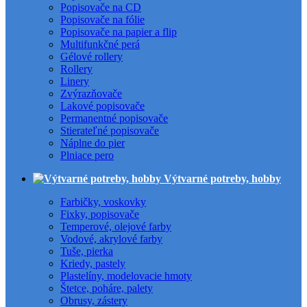
Popisovače na CD
Popisovače na fólie
Popisovače na papier a flip
Multifunkčné perá
Gélové rollery
Rollery
Linery
Zvýrazňovače
Lakové popisovače
Permanentné popisovače
Stierateľné popisovače
Náplne do pier
Plniace pero
Výtvarné potreby, hobby
Farbičky, voskovky
Fixky, popisovače
Temperové, olejové farby
Vodové, akrylové farby
Tuše, pierka
Kriedy, pastely
Plastelíny, modelovacie hmoty
Štetce, poháre, palety
Obrusy, zástery