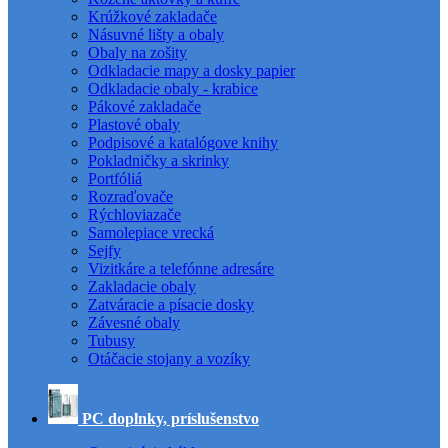
Krúžkové zakladače
Násuvné lišty a obaly
Obaly na zošity
Odkladacie mapy a dosky papier
Odkladacie obaly - krabice
Pákové zakladače
Plastové obaly
Podpisové a katalógove knihy
Pokladničky a skrinky
Portfóliá
Rozraďovače
Rýchloviazače
Samolepiace vrecká
Sejfy
Vizitkáre a telefónne adresáre
Zakladacie obaly
Zatváracie a písacie dosky
Závesné obaly
Tubusy
Otáčacie stojany a vozíky
PC doplnky, príslušenstvo