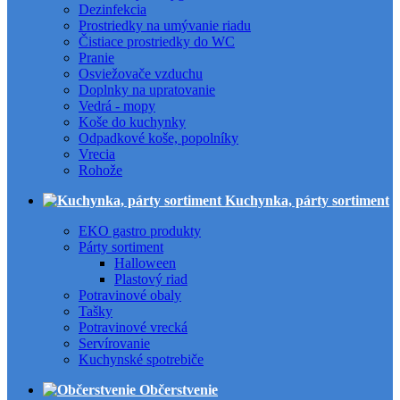
Dezinfekcia
Prostriedky na umývanie riadu
Čistiace prostriedky do WC
Pranie
Osviežovače vzduchu
Doplnky na upratovanie
Vedrá - mopy
Koše do kuchynky
Odpadkové koše, popolníky
Vrecia
Rohože
Kuchynka, párty sortiment
EKO gastro produkty
Párty sortiment
Halloween
Plastový riad
Potravinové obaly
Tašky
Potravinové vrecká
Servírovanie
Kuchynské spotrebiče
Občerstvenie