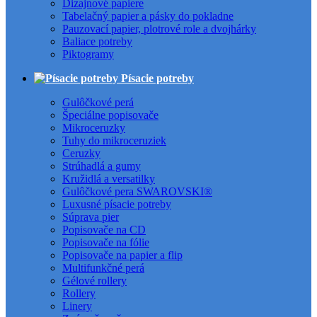
Dizajnové papiere
Tabelačný papier a pásky do pokladne
Pauzovací papier, plotrové role a dvojhárky
Baliace potreby
Piktogramy
Písacie potreby
Gulôčkové perá
Špeciálne popisovače
Mikroceruzky
Tuhy do mikroceruziek
Ceruzky
Strúhadlá a gumy
Kružidlá a versatilky
Gulôčkové pera SWAROVSKI®
Luxusné písacie potreby
Súprava pier
Popisovače na CD
Popisovače na fólie
Popisovače na papier a flip
Multifunkčné perá
Gélové rollery
Rollery
Linery