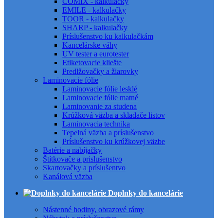
COMIX - kalkulačky
EMILE - kalkulačky
TOOR - kalkulačky
SHARP - kalkulačky
Príslušenstvo ku kalkulačkám
Kancelárske váhy
UV tester a eurotester
Etiketovacie kliešte
Predlžovačky a žiarovky
Laminovacie fólie
Laminovacie fólie lesklé
Laminovacie fólie matné
Laminovanie za studena
Krúžková väzba a skladače listov
Laminovacia technika
Tepelná väzba a príslušenstvo
Príslušenstvo ku krúžkovej väzbe
Batérie a nabíjačky
Štítkovače a príslušenstvo
Skartovačky a príslušentvo
Kanálová väzba
Doplnky do kancelárie
Nástenné hodiny, obrazové rámy