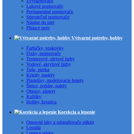
Zvýrazňovače
Lakové popisovače
Permanentné popisovače
Stierateľné popisovače
Náplne do pier
Plniace pero
Výtvarné potreby, hobby
Farbičky, voskovky
Fixky, popisovače
Temperové, olejové farby
Vodové, akrylové farby
Tuše, pierka
Kriedy, pastely
Plastelíny, modelovacie hmoty
Štetce, poháre, palety
Obrusy, zástery
Kufríky
Hobby, kreatíva
Korekcia a lepenie
Opravné laky a odstraňovače etikiet
Lepidlá
Lepiace pásky