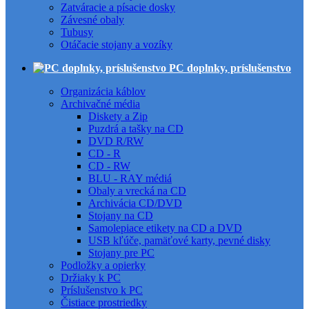
Zatváracie a písacie dosky
Závesné obaly
Tubusy
Otáčacie stojany a vozíky
PC doplnky, príslušenstvo
Organizácia káblov
Archivačné média
Diskety a Zip
Puzdrá a tašky na CD
DVD R/RW
CD - R
CD - RW
BLU - RAY médiá
Obaly a vrecká na CD
Archivácia CD/DVD
Stojany na CD
Samolepiace etikety na CD a DVD
USB kľúče, pamäťové karty, pevné disky
Stojany pre PC
Podložky a opierky
Držiaky k PC
Príslušenstvo k PC
Čistiace prostriedky