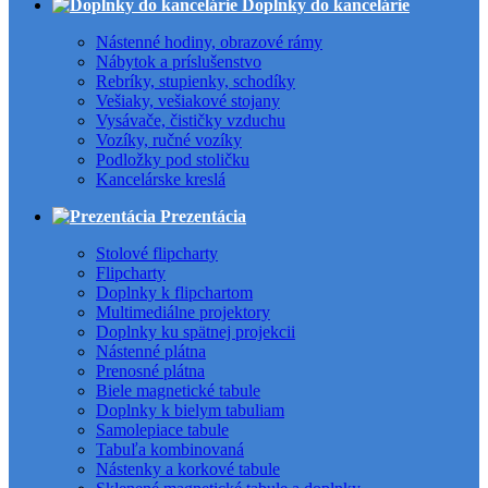
Doplnky do kancelárie
Nástenné hodiny, obrazové rámy
Nábytok a príslušenstvo
Rebríky, stupienky, schodíky
Vešiaky, vešiakové stojany
Vysávače, čističky vzduchu
Vozíky, ručné vozíky
Podložky pod stoličku
Kancelárske kreslá
Prezentácia
Stolové flipcharty
Flipcharty
Doplnky k flipchartom
Multimediálne projektory
Doplnky ku spätnej projekcii
Nástenné plátna
Prenosné plátna
Biele magnetické tabule
Doplnky k bielym tabuliam
Samolepiace tabule
Tabuľa kombinovaná
Nástenky a korkové tabule