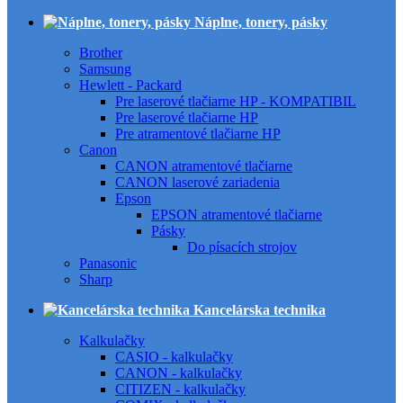
Náplne, tonery, pásky
Brother
Samsung
Hewlett - Packard
Pre laserové tlačiarne HP - KOMPATIBIL
Pre laserové tlačiarne HP
Pre atramentové tlačiarne HP
Canon
CANON atramentové tlačiarne
CANON laserové zariadenia
Epson
EPSON atramentové tlačiarne
Pásky
Do písacích strojov
Panasonic
Sharp
Kancelárska technika
Kalkulačky
CASIO - kalkulačky
CANON - kalkulačky
CITIZEN - kalkulačky