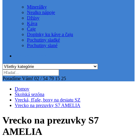
Minerálky
Nealko nápoje
Džúsy
Káva
Čaje
Doplnky ku káve a čaju
Pochutiny sladké
Pochutiny slané
Všetky kategórie
Poradíme Vám!
02 / 54 79 15 25
Domov
Školská sezóna
Vrecká, fľaše, boxy na desiatu SZ
Vrecko na prezuvky S7 AMELIA
Vrecko na prezuvky S7
AMELIA