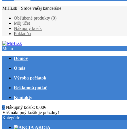
MiHi.sk - Srdce vašej kancelárie
Obľúbené produkty (0)
Môj účet
Nákupný košík
Pokladňa
Menu
Domov
O nás
Výroba pečiatok
Reklamná potlač
Kontakty
0
Nákupný košík:
0,00€
Váš nákupný košík je prázdny!
Kategórie
AKCIA