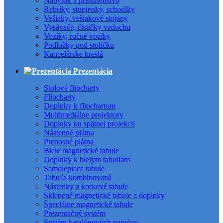
Nábytok a príslušenstvo
Rebríky, stupienky, schodíky
Vešiaky, vešiakové stojany
Vysávače, čističky vzduchu
Vozíky, ručné vozíky
Podložky pod stoličku
Kancelárske kreslá
Prezentácia
Stolové flipcharty
Flipcharty
Doplnky k flipchartom
Multimediálne projektory
Doplnky ku spätnej projekcii
Nástenné plátna
Prenosné plátna
Biele magnetické tabule
Doplnky k bielym tabuliam
Samolepiace tabule
Tabuľa kombinovaná
Nástenky a korkové tabule
Sklenené magnetické tabule a doplnky
Špeciálne magnetické tabule
Prezentačný systém
Systém katalógových panelov