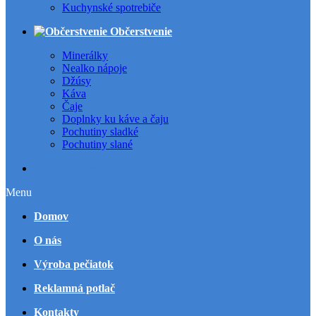
Kuchynské spotrebiče
Občerstvenie
Minerálky
Nealko nápoje
Džúsy
Káva
Čaje
Doplnky ku káve a čaju
Pochutiny sladké
Pochutiny slané
Všetky kategórie
Menu
Domov
O nás
Výroba pečiatok
Reklamná potlač
Kontakty