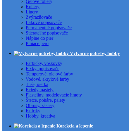
Gélové rollery
Rollery
Linery
Zvýrazňovače
Lakové popisovače
Permanentné popisovače
Stierateľné popisovače
Náplne do pier
Plniace pero
Výtvarné potreby, hobby
Farbičky, voskovky
Fixky, popisovače
Temperové, olejové farby
Vodové, akrylové farby
Tuše, pierka
Kriedy, pastely
Plastelíny, modelovacie hmoty
Štetce, poháre, palety
Obrusy, zástery
Kufríky
Hobby, kreatíva
Korekcia a lepenie