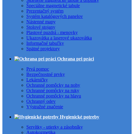
Sklenené magnetické tabule a doplnky
Špeciálne magnetické tabule
Prezentačný systém
Systém katalógových panelov
Nástenné mapy
Stolové stojany
Plastové puzdrá - menovky
Ukazovátka a laserové ukazovátka
Informačné tabuľky
Spätné projektory
Ochrana pri práci
Prvá pomoc
Bezpečnostné prvky
Lekárničky
Ochranné pomôcky na nohy
Ochranné pomôcky na ruky
Ochranné pomôcky na hlavu
Ochranný odev
Výstražné značenie
Hygienické potreby
Servítky - utierky a zásobníky
Autokozmetika