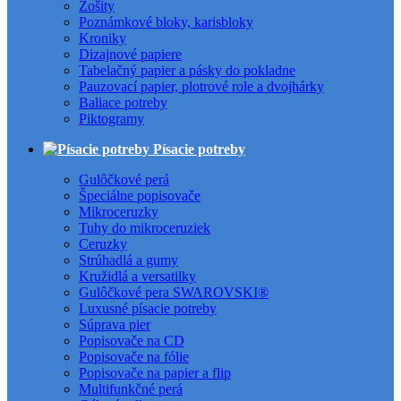
Zošity
Poznámkové bloky, karisbloky
Kroniky
Dizajnové papiere
Tabelačný papier a pásky do pokladne
Pauzovací papier, plotrové role a dvojhárky
Baliace potreby
Piktogramy
Písacie potreby
Gulôčkové perá
Špeciálne popisovače
Mikroceruzky
Tuhy do mikroceruziek
Ceruzky
Strúhadlá a gumy
Kružidlá a versatilky
Gulôčkové pera SWAROVSKI®
Luxusné písacie potreby
Súprava pier
Popisovače na CD
Popisovače na fólie
Popisovače na papier a flip
Multifunkčné perá