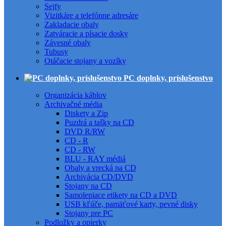
Sejfy
Vizitkáre a telefónne adresáre
Zakladacie obaly
Zatváracie a písacie dosky
Závesné obaly
Tubusy
Otáčacie stojany a vozíky
PC doplnky, príslušenstvo
Organizácia káblov
Archivačné média
Diskety a Zip
Puzdrá a tašky na CD
DVD R/RW
CD - R
CD - RW
BLU - RAY médiá
Obaly a vrecká na CD
Archivácia CD/DVD
Stojany na CD
Samolepiace etikety na CD a DVD
USB kľúče, pamäťové karty, pevné disky
Stojany pre PC
Podložky a opierky