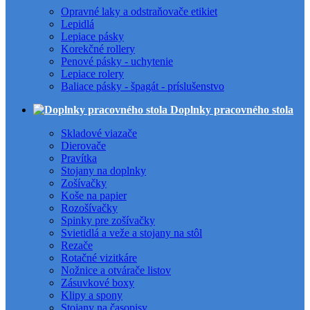
Opravné laky a odstraňovače etikiet
Lepidlá
Lepiace pásky
Korekčné rollery
Penové pásky - uchytenie
Lepiace rolery
Baliace pásky - špagát - príslušenstvo
Doplnky pracovného stola
Skladové viazače
Dierovače
Pravítka
Stojany na doplnky
Zošívačky
Koše na papier
Rozošívačky
Spinky pre zošívačky
Svietidlá a veže a stojany na stôl
Rezače
Rotačné vizitkáre
Nožnice a otvárače listov
Zásuvkové boxy
Klipy a spony
Stojany na časopisy