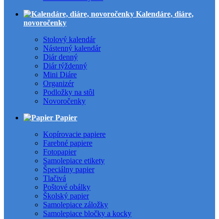
Kalendáre, diáre,
novoročenky
Stolový kalendár
Nástenný kalendár
Diár denný
Diár týždenný
Mini Diáre
Organizér
Podložky na stôl
Novoročenky
Papier
Kopírovacie papiere
Farebné papiere
Fotopapier
Samolepiace etikety
Špeciálny papier
Tlačivá
Poštové obálky
Školský papier
Samolepiace záložky
Samolepiace bločky a kocky