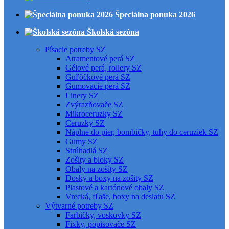
Špeciálna ponuka 2026
Školská sezóna
Písacie potreby SZ
Atramentové perá SZ
Gélové perá, rollery SZ
Guľôčkové perá SZ
Gumovacie perá SZ
Linery SZ
Zvýrazňovače SZ
Mikroceruzky SZ
Ceruzky SZ
Náplne do pier, bombičky, tuhy do ceruziek SZ
Gumy SZ
Strúhadlá SZ
Zošity a bloky SZ
Obaly na zošity SZ
Dosky a boxy na zošity SZ
Plastové a kartónové obaly SZ
Vrecká, fľaše, boxy na desiatu SZ
Výtvarné potreby SZ
Farbičky, voskovky SZ
Fixky, popisovače SZ