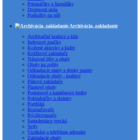
Pripináčiky a špendlíky
Drobnosti stola
Podložky na stôl
Archivácia, zakladanie
Archivačné krabice a klip
Indexové značky
Kožené aktovky a kufre
Krúžkové zakladače
Násuvné lišty a obaly
Obaly na zošity
Odkladacie mapy a dosky papier
Odkladacie obaly - krabice
Pákové zakladače
Plastové obaly
Podpisové a katalógove knihy
Pokladničky a skrinky
Portfóliá
Rozraďovače
Rýchloviazače
Samolepiace vrecká
Sejfy
Vizitkáre a telefónne adresáre
Zakladacie obaly