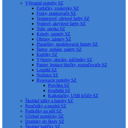
Výtvarné potreby SZ
Farbičky, voskovky SZ
Fixky, popisovače SZ
Temperové, olejové farby SZ
Vodové, akrylové farby SZ
Tuše, pierka SZ
Kriedy, pastely SZ
Obrusy, zástery SZ
Plastelíny, modelovacie hmoty SZ
Štetce, poháre, palety SZ
Kufríky SZ
Výkresy, skicáre, náčrtníky SZ
Papier, lepiace bločky, rozraďovače SZ
Lepidlá SZ
Nožnice SZ
Rysovacie potreby SZ
Pravítka SZ
Kružidlá SZ
Kalkulačky, USB kľúče SZ
Školské tašky a batohy SZ
Peračníky a puzdrá SZ
Podložky na stôl SZ
Učebné pomôcky SZ
Doplnky do školy SZ
Školské balíčky SZ