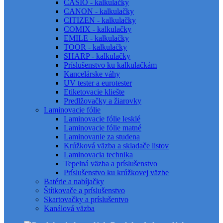
CASIO - kalkulačky
CANON - kalkulačky
CITIZEN - kalkulačky
COMIX - kalkulačky
EMILE - kalkulačky
TOOR - kalkulačky
SHARP - kalkulačky
Príslušenstvo ku kalkulačkám
Kancelárske váhy
UV tester a eurotester
Etiketovacie kliešte
Predlžovačky a žiarovky
Laminovacie fólie
Laminovacie fólie lesklé
Laminovacie fólie matné
Laminovanie za studena
Krúžková väzba a skladače listov
Laminovacia technika
Tepelná väzba a príslušenstvo
Príslušenstvo ku krúžkovej väzbe
Batérie a nabíjačky
Štítkovače a príslušenstvo
Skartovačky a príslušentvo
Kanálová väzba