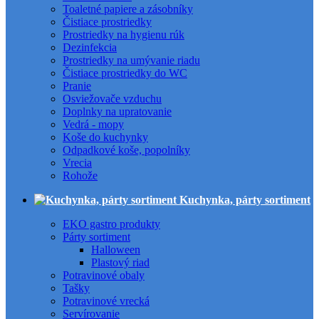
Toaletné papiere a zásobníky
Čistiace prostriedky
Prostriedky na hygienu rúk
Dezinfekcia
Prostriedky na umývanie riadu
Čistiace prostriedky do WC
Pranie
Osviežovače vzduchu
Doplnky na upratovanie
Vedrá - mopy
Koše do kuchynky
Odpadkové koše, popolníky
Vrecia
Rohože
Kuchynka, párty sortiment
EKO gastro produkty
Párty sortiment
Halloween
Plastový riad
Potravinové obaly
Tašky
Potravinové vrecká
Servírovanie