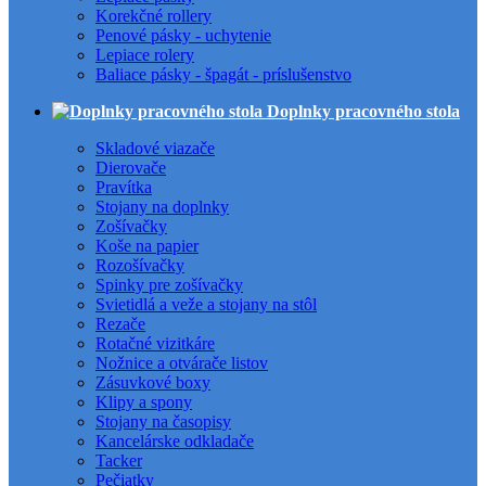
Korekčné rollery
Penové pásky - uchytenie
Lepiace rolery
Baliace pásky - špagát - príslušenstvo
Doplnky pracovného stola
Skladové viazače
Dierovače
Pravítka
Stojany na doplnky
Zošívačky
Koše na papier
Rozošívačky
Spinky pre zošívačky
Svietidlá a veže a stojany na stôl
Rezače
Rotačné vizitkáre
Nožnice a otvárače listov
Zásuvkové boxy
Klipy a spony
Stojany na časopisy
Kancelárske odkladače
Tacker
Pečiatky