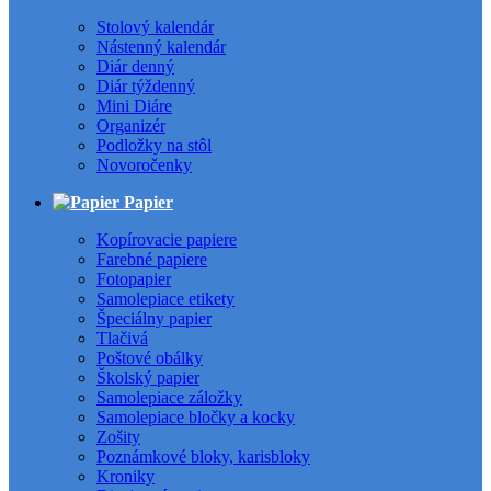
Stolový kalendár
Nástenný kalendár
Diár denný
Diár týždenný
Mini Diáre
Organizér
Podložky na stôl
Novoročenky
Papier
Kopírovacie papiere
Farebné papiere
Fotopapier
Samolepiace etikety
Špeciálny papier
Tlačivá
Poštové obálky
Školský papier
Samolepiace záložky
Samolepiace bločky a kocky
Zošity
Poznámkové bloky, karisbloky
Kroniky