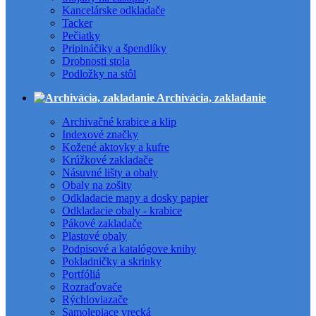
Kancelárske odkladače
Tacker
Pečiatky
Pripináčiky a špendlíky
Drobnosti stola
Podložky na stôl
Archivácia, zakladanie
Archivačné krabice a klip
Indexové značky
Kožené aktovky a kufre
Krúžkové zakladače
Násuvné lišty a obaly
Obaly na zošity
Odkladacie mapy a dosky papier
Odkladacie obaly - krabice
Pákové zakladače
Plastové obaly
Podpisové a katalógove knihy
Pokladničky a skrinky
Portfóliá
Rozraďovače
Rýchloviazače
Samolepiace vrecká