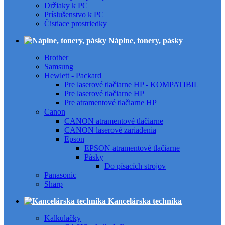
Držiaky k PC
Príslušenstvo k PC
Čistiace prostriedky
Náplne, tonery, pásky
Brother
Samsung
Hewlett - Packard
Pre laserové tlačiarne HP - KOMPATIBIL
Pre laserové tlačiarne HP
Pre atramentové tlačiarne HP
Canon
CANON atramentové tlačiarne
CANON laserové zariadenia
Epson
EPSON atramentové tlačiarne
Pásky
Do písacích strojov
Panasonic
Sharp
Kancelárska technika
Kalkulačky