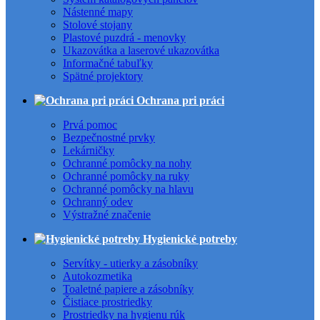
Nástenné mapy
Stolové stojany
Plastové puzdrá - menovky
Ukazovátka a laserové ukazovátka
Informačné tabuľky
Spätné projektory
Ochrana pri práci
Prvá pomoc
Bezpečnostné prvky
Lekárničky
Ochranné pomôcky na nohy
Ochranné pomôcky na ruky
Ochranné pomôcky na hlavu
Ochranný odev
Výstražné značenie
Hygienické potreby
Servítky - utierky a zásobníky
Autokozmetika
Toaletné papiere a zásobníky
Čistiace prostriedky
Prostriedky na hygienu rúk