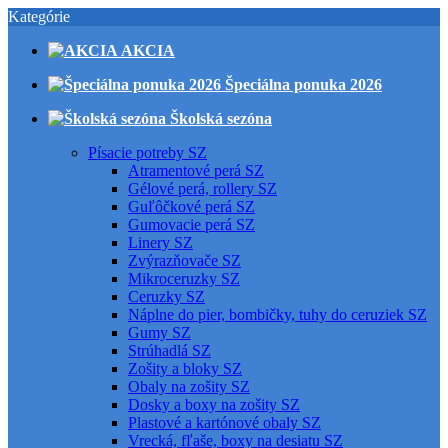
Kategórie
AKCIA
Špeciálna ponuka 2026
Školská sezóna
Písacie potreby SZ
Atramentové perá SZ
Gélové perá, rollery SZ
Guľôčkové perá SZ
Gumovacie perá SZ
Linery SZ
Zvýrazňovače SZ
Mikroceruzky SZ
Ceruzky SZ
Náplne do pier, bombičky, tuhy do ceruziek SZ
Gumy SZ
Strúhadlá SZ
Zošity a bloky SZ
Obaly na zošity SZ
Dosky a boxy na zošity SZ
Plastové a kartónové obaly SZ
Vrecká, fľaše, boxy na desiatu SZ