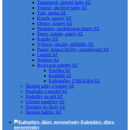
Temperové, olejové farby SZ
Vodové, akrylové farby SZ
Tuše, pierka SZ
Kriedy, pastely SZ
Obrusy, zástery SZ
Plastelíny, modelovacie hmoty SZ
Štetce, poháre, palety SZ
Kufríky SZ
Výkresy, skicáre, náčrtníky SZ
Papier, lepiace bločky, rozraďovače SZ
Lepidlá SZ
Nožnice SZ
Rysovacie potreby SZ
Pravítka SZ
Kružidlá SZ
Kalkulačky, USB kľúče SZ
Školské tašky a batohy SZ
Peračníky a puzdrá SZ
Podložky na stôl SZ
Učebné pomôcky SZ
Doplnky do školy SZ
Školské balíčky SZ
Kalendáre, diáre,
novoročenky