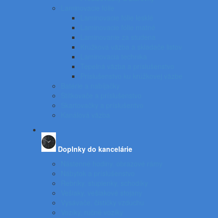
Laminovacie fólie
Laminovacie fólie lesklé
Laminovacie fólie matné
Laminovanie za studena
Krúžková väzba a skladače listov
Laminovacia technika
Tepelná väzba a príslušenstvo
Príslušenstvo ku krúžkovej väzbe
Batérie a nabíjačky
Štítkovače a príslušenstvo
Skartovačky a príslušentvo
Kanálová väzba
Doplnky do kancelárie
Nástenné hodiny, obrazové rámy
Nábytok a príslušenstvo
Rebríky, stupienky, schodíky
Vešiaky, vešiakové stojany
Vysávače, čističky vzduchu
Vozíky, ručné vozíky