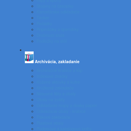
Klipy a spony
Stojany na časopisy
Kancelárske odkladače
Tacker
Pečiatky
Pripináčiky a špendlíky
Drobnosti stola
Podložky na stôl
Archivácia, zakladanie
Archivačné krabice a klip
Indexové značky
Kožené aktovky a kufre
Krúžkové zakladače
Násuvné lišty a obaly
Obaly na zošity
Odkladacie mapy a dosky papier
Odkladacie obaly - krabice
Pákové zakladače
Plastové obaly
Podpisové a katalógove knihy