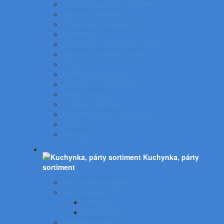
Toaletné papiere a zásobníky
Čistiace prostriedky
Prostriedky na hygienu rúk
Dezinfekcia
Prostriedky na umývanie riadu
Čistiace prostriedky do WC
Pranie
Osviežovače vzduchu
Doplnky na upratovanie
Vedrá - mopy
Koše do kuchynky
Odpadkové koše, popolníky
Vrecia
Rohože
Kuchynka, párty
sortiment
EKO gastro produkty
Párty sortiment
Halloween
Plastový riad
Potravinové obaly