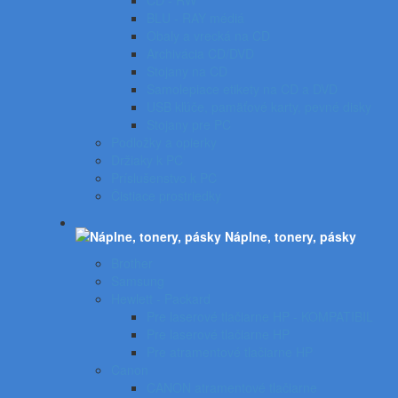
CD - RW
BLU - RAY médiá
Obaly a vrecká na CD
Archivácia CD/DVD
Stojany na CD
Samolepiace etikety na CD a DVD
USB kľúče, pamäťové karty, pevné disky
Stojany pre PC
Podložky a opierky
Držiaky k PC
Príslušenstvo k PC
Čistiace prostriedky
Náplne, tonery, pásky
Brother
Samsung
Hewlett - Packard
Pre laserové tlačiarne HP - KOMPATIBIL
Pre laserové tlačiarne HP
Pre atramentové tlačiarne HP
Canon
CANON atramentové tlačiarne