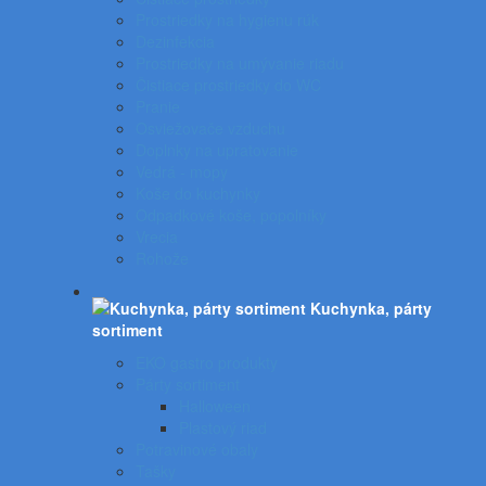
Prostriedky na hygienu rúk
Dezinfekcia
Prostriedky na umývanie riadu
Čistiace prostriedky do WC
Pranie
Osviežovače vzduchu
Doplnky na upratovanie
Vedrá - mopy
Koše do kuchynky
Odpadkové koše, popolníky
Vrecia
Rohože
Kuchynka, párty
sortiment
EKO gastro produkty
Párty sortiment
Halloween
Plastový riad
Potravinové obaly
Tašky