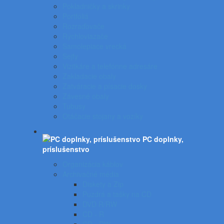
Pokladničky a skrinky
Portfóliá
Rozraďovače
Rýchloviazače
Samolepiace vrecká
Sejfy
Vizitkáre a telefónne adresáre
Zakladacie obaly
Zatváracie a písacie dosky
Závesné obaly
Tubusy
Otáčacie stojany a vozíky
PC doplnky,
príslušenstvo
Organizácia káblov
Archivačné média
Diskety a Zip
Puzdrá a tašky na CD
DVD R/RW
CD - R