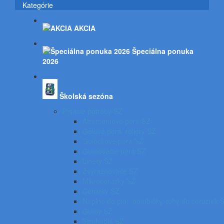
Kategórie
AKCIA
Špeciálna ponuka
2026
Školská sezóna
Písacie potreby SZ
Atramentové perá SZ
Gélové perá, rollery SZ
Guľôčkové perá SZ
Gumovacie perá SZ
Linery SZ
Zvýrazňovače SZ
Mikroceruzky SZ
Ceruzky SZ
Náplne do pier, bombičky, tuhy do ceruziek 
Gumy SZ
Strúhadlá SZ