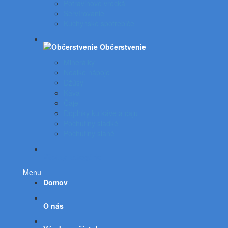
Potravinové vrecká
Servírovanie
Kuchynské spotrebiče
Občerstvenie
Minerálky
Nealko nápoje
Džúsy
Káva
Čaje
Doplnky ku káve a čaju
Pochutiny sladké
Pochutiny slané
Všetky kategórie
Menu
Domov
O nás