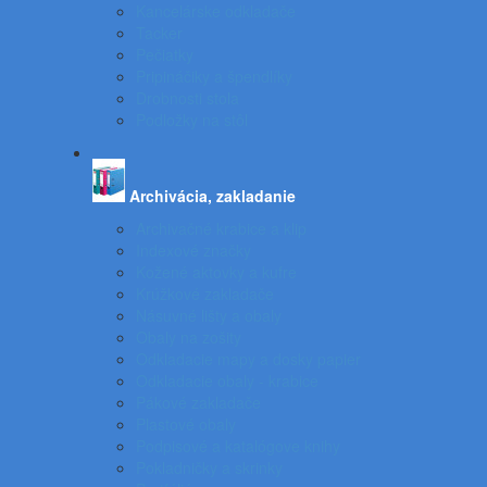
Kancelárske odkladače
Tacker
Pečiatky
Pripináčiky a špendlíky
Drobnosti stola
Podložky na stôl
Archivácia, zakladanie
Archivačné krabice a klip
Indexové značky
Kožené aktovky a kufre
Krúžkové zakladače
Násuvné lišty a obaly
Obaly na zošity
Odkladacie mapy a dosky papier
Odkladacie obaly - krabice
Pákové zakladače
Plastové obaly
Podpisové a katalógove knihy
Pokladničky a skrinky