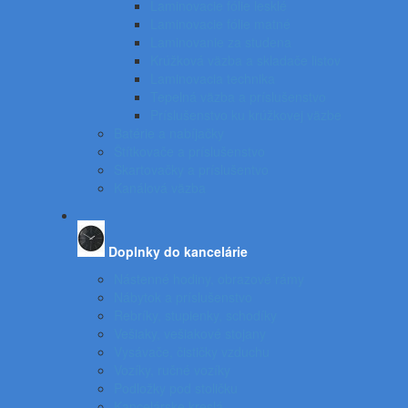
Laminovacie fólie lesklé
Laminovacie fólie matné
Laminovanie za studena
Krúžková väzba a skladače listov
Laminovacia technika
Tepelná väzba a príslušenstvo
Príslušenstvo ku krúžkovej väzbe
Batérie a nabíjačky
Štítkovače a príslušenstvo
Skartovačky a príslušentvo
Kanálová väzba
Doplnky do kancelárie
Nástenné hodiny, obrazové rámy
Nábytok a príslušenstvo
Rebríky, stupienky, schodíky
Vešiaky, vešiakové stojany
Vysávače, čističky vzduchu
Vozíky, ručné vozíky
Podložky pod stoličku
Kancelárske kreslá