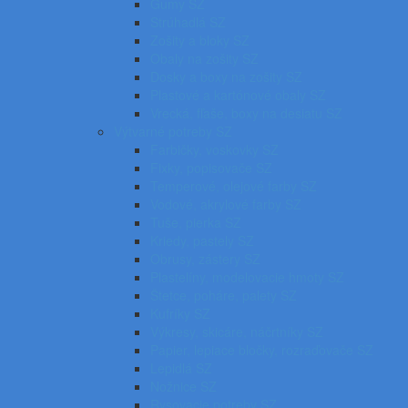
Gumy SZ
Strúhadlá SZ
Zošity a bloky SZ
Obaly na zošity SZ
Dosky a boxy na zošity SZ
Plastové a kartónové obaly SZ
Vrecká, fľaše, boxy na desiatu SZ
Výtvarné potreby SZ
Farbičky, voskovky SZ
Fixky, popisovače SZ
Temperové, olejové farby SZ
Vodové, akrylové farby SZ
Tuše, pierka SZ
Kriedy, pastely SZ
Obrusy, zástery SZ
Plastelíny, modelovacie hmoty SZ
Štetce, poháre, palety SZ
Kufríky SZ
Výkresy, skicáre, náčrtníky SZ
Papier, lepiace bločky, rozraďovače SZ
Lepidlá SZ
Nožnice SZ
Rysovacie potreby SZ