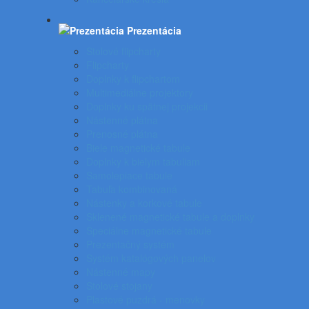
Prezentácia
Stolové flipcharty
Flipcharty
Doplnky k flipchartom
Multimediálne projektory
Doplnky ku spätnej projekcii
Nástenné plátna
Prenosné plátna
Biele magnetické tabule
Doplnky k bielym tabuliam
Samolepiace tabule
Tabuľa kombinovaná
Nástenky a korkové tabule
Sklenené magnetické tabule a doplnky
Špeciálne magnetické tabule
Prezentačný systém
Systém katalógových panelov
Nástenné mapy
Stolové stojany
Plastové puzdrá - menovky