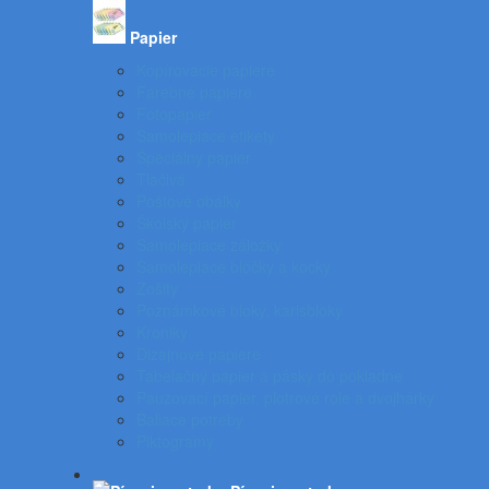
Papier
Kopírovacie papiere
Farebné papiere
Fotopapier
Samolepiace etikety
Špeciálny papier
Tlačivá
Poštové obálky
Školský papier
Samolepiace záložky
Samolepiace bločky a kocky
Zošity
Poznámkové bloky, karisbloky
Kroniky
Dizajnové papiere
Tabelačný papier a pásky do pokladne
Pauzovací papier, plotrové role a dvojhárky
Baliace potreby
Piktogramy