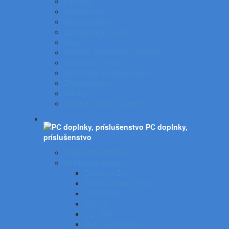
Portfóliá
Rozraďovače
Rýchloviazače
Samolepiace vrecká
Sejfy
Vizitkáre a telefónne adresáre
Zakladacie obaly
Zatváracie a písacie dosky
Závesné obaly
Tubusy
Otáčacie stojany a vozíky
PC doplnky,
príslušenstvo
Organizácia káblov
Archivačné média
Diskety a Zip
Puzdrá a tašky na CD
DVD R/RW
CD - R
CD - RW
BLU - RAY médiá