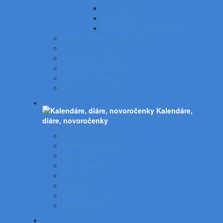
Pravítka SZ
Kružidlá SZ
Kalkulačky, USB kľúče SZ
Školské tašky a batohy SZ
Peračníky a puzdrá SZ
Podložky na stôl SZ
Učebné pomôcky SZ
Doplnky do školy SZ
Školské balíčky SZ
Kalendáre,
diáre, novoročenky
Stolový kalendár
Nástenný kalendár
Diár denný
Diár týždenný
Mini Diáre
Organizér
Podložky na stôl
Novoročenky