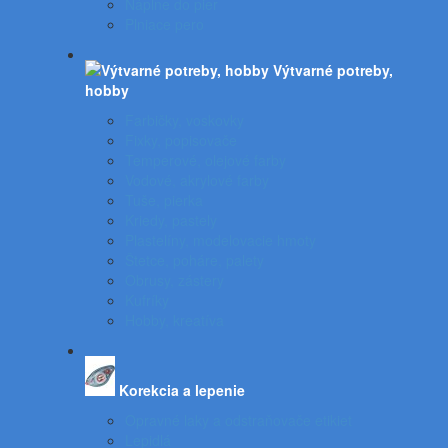
Náplne do pier
Plniace pero
Výtvarné potreby,
hobby
Farbičky, voskovky
Fixky, popisovače
Temperové, olejové farby
Vodové, akrylové farby
Tuše, pierka
Kriedy, pastely
Plastelíny, modelovacie hmoty
Štetce, poháre, palety
Obrusy, zástery
Kufríky
Hobby, kreatíva
Korekcia a lepenie
Opravné laky a odstraňovače etikiet
Lepidlá