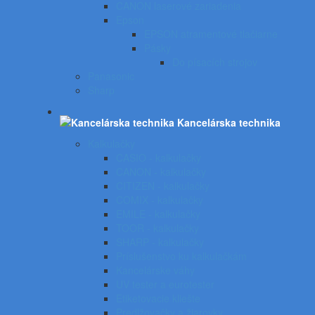
CANON laserové zariadenia
Epson
EPSON atramentové tlačiarne
Pásky
Do písacích strojov
Panasonic
Sharp
Kancelárska technika
Kalkulačky
CASIO - kalkulačky
CANON - kalkulačky
CITIZEN - kalkulačky
COMIX - kalkulačky
EMILE - kalkulačky
TOOR - kalkulačky
SHARP - kalkulačky
Príslušenstvo ku kalkulačkám
Kancelárske váhy
UV tester a eurotester
Etiketovacie kliešte
Predlžovačky a žiarovky