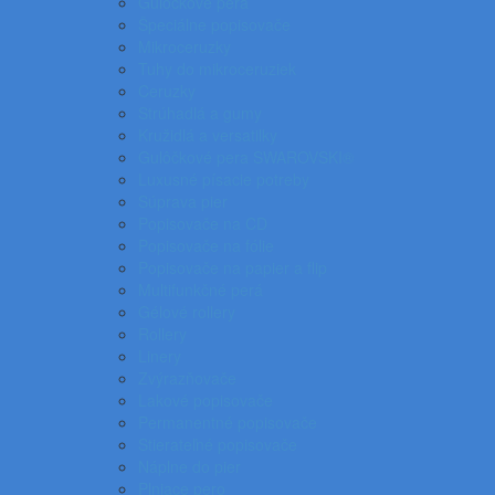
Gulôčkové perá
Špeciálne popisovače
Mikroceruzky
Tuhy do mikroceruziek
Ceruzky
Strúhadlá a gumy
Kružidlá a versatilky
Gulôčkové pera SWAROVSKI®
Luxusné písacie potreby
Súprava pier
Popisovače na CD
Popisovače na fólie
Popisovače na papier a flip
Multifunkčné perá
Gélové rollery
Rollery
Linery
Zvýrazňovače
Lakové popisovače
Permanentné popisovače
Stierateľné popisovače
Náplne do pier
Plniace pero