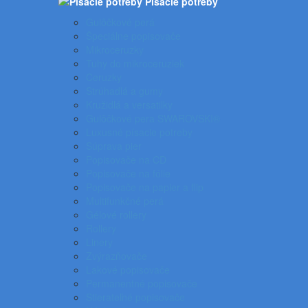
Písacie potreby
Gulôčkové perá
Špeciálne popisovače
Mikroceruzky
Tuhy do mikroceruziek
Ceruzky
Strúhadlá a gumy
Kružidlá a versatilky
Gulôčkové pera SWAROVSKI®
Luxusné písacie potreby
Súprava pier
Popisovače na CD
Popisovače na fólie
Popisovače na papier a flip
Multifunkčné perá
Gélové rollery
Rollery
Linery
Zvýrazňovače
Lakové popisovače
Permanentné popisovače
Stierateľné popisovače