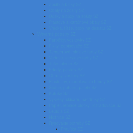
Zošity a bloky SZ
Obaly na zošity SZ
Dosky a boxy na zošity SZ
Plastové a kartónové obaly SZ
Vrecká, fľaše, boxy na desiatu SZ
Výtvarné potreby SZ
Farbičky, voskovky SZ
Fixky, popisovače SZ
Temperové, olejové farby SZ
Vodové, akrylové farby SZ
Tuše, pierka SZ
Kriedy, pastely SZ
Obrusy, zástery SZ
Plastelíny, modelovacie hmoty SZ
Štetce, poháre, palety SZ
Kufríky SZ
Výkresy, skicáre, náčrtníky SZ
Papier, lepiace bločky, rozraďovače SZ
Lepidlá SZ
Nožnice SZ
Rysovacie potreby SZ
Pravítka SZ