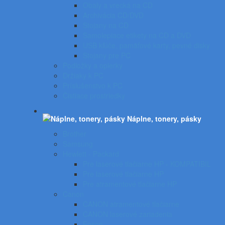
Obaly a vrecká na CD
Archivácia CD/DVD
Stojany na CD
Samolepiace etikety na CD a DVD
USB kľúče, pamäťové karty, pevné disky
Stojany pre PC
Podložky a opierky
Držiaky k PC
Príslušenstvo k PC
Čistiace prostriedky
Náplne, tonery, pásky
Brother
Samsung
Hewlett - Packard
Pre laserové tlačiarne HP - KOMPATIBIL
Pre laserové tlačiarne HP
Pre atramentové tlačiarne HP
Canon
CANON atramentové tlačiarne
CANON laserové zariadenia
Epson