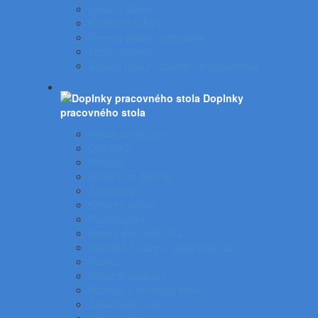
Lepiace pásky
Korekčné rollery
Penové pásky - uchytenie
Lepiace rolery
Baliace pásky - špagát - príslušenstvo
Doplnky
pracovného stola
Skladové viazače
Dierovače
Pravítka
Stojany na doplnky
Zošívačky
Koše na papier
Rozošívačky
Spinky pre zošívačky
Svietidlá a veže a stojany na stôl
Rezače
Rotačné vizitkáre
Nožnice a otvárače listov
Zásuvkové boxy