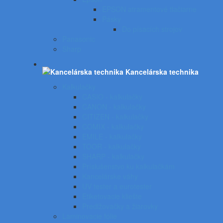
EPSON atramentové tlačiarne
Pásky
Do písacích strojov
Panasonic
Sharp
Kancelárska technika
Kalkulačky
CASIO - kalkulačky
CANON - kalkulačky
CITIZEN - kalkulačky
COMIX - kalkulačky
EMILE - kalkulačky
TOOR - kalkulačky
SHARP - kalkulačky
Príslušenstvo ku kalkulačkám
Kancelárske váhy
UV tester a eurotester
Etiketovacie kliešte
Predlžovačky a žiarovky
Laminovacie fólie