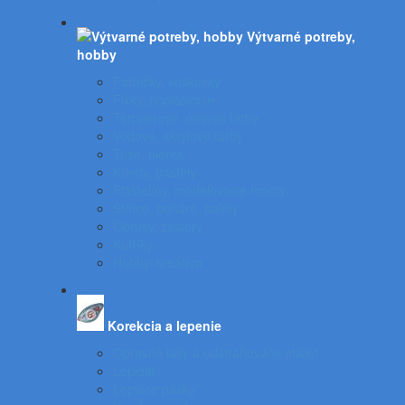
Výtvarné potreby,
hobby
Farbičky, voskovky
Fixky, popisovače
Temperové, olejové farby
Vodové, akrylové farby
Tuše, pierka
Kriedy, pastely
Plastelíny, modelovacie hmoty
Štetce, poháre, palety
Obrusy, zástery
Kufríky
Hobby, kreatíva
Korekcia a lepenie
Opravné laky a odstraňovače etikiet
Lepidlá
Lepiace pásky