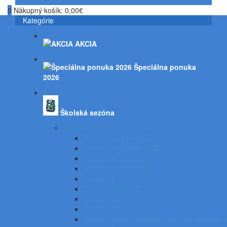
0
Nákupný košík:
0,00€
Kategórie
AKCIA
Špeciálna ponuka
2026
Školská sezóna
Písacie potreby SZ
Atramentové perá SZ
Gélové perá, rollery SZ
Guľôčkové perá SZ
Gumovacie perá SZ
Linery SZ
Zvýrazňovače SZ
Mikroceruzky SZ
Ceruzky SZ
Náplne do pier, bombičky, tuhy do ceruziek 