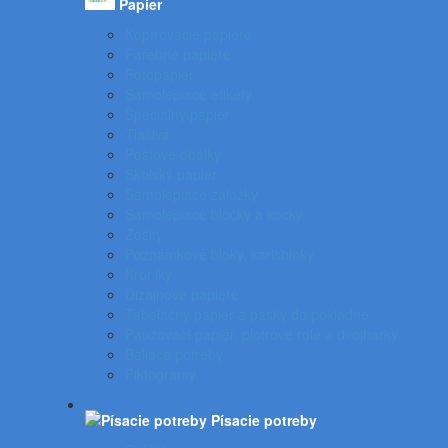
Papier
Kopírovacie papiere
Farebné papiere
Fotopapier
Samolepiace etikety
Špeciálny papier
Tlačivá
Poštové obálky
Školský papier
Samolepiace záložky
Samolepiace bločky a kocky
Zošity
Poznámkové bloky, karisbloky
Kroniky
Dizajnové papiere
Tabelačný papier a pásky do pokladne
Pauzovací papier, plotrové role a dvojhárky
Baliace potreby
Piktogramy
Písacie potreby