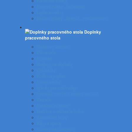
Korekčné rollery
Penové pásky - uchytenie
Lepiace rolery
Baliace pásky - špagát - príslušenstvo
Doplnky
pracovného stola
Skladové viazače
Dierovače
Pravítka
Stojany na doplnky
Zošívačky
Koše na papier
Rozošívačky
Spinky pre zošívačky
Svietidlá a veže a stojany na stôl
Rezače
Rotačné vizitkáre
Nožnice a otvárače listov
Zásuvkové boxy
Klipy a spony
Stojany na časopisy