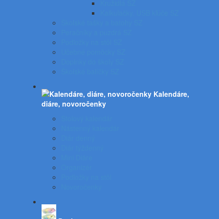
Kružidlá SZ
Kalkulačky, USB kľúče SZ
Školské tašky a batohy SZ
Peračníky a puzdrá SZ
Podložky na stôl SZ
Učebné pomôcky SZ
Doplnky do školy SZ
Školské balíčky SZ
Kalendáre,
diáre, novoročenky
Stolový kalendár
Nástenný kalendár
Diár denný
Diár týždenný
Mini Diáre
Organizér
Podložky na stôl
Novoročenky