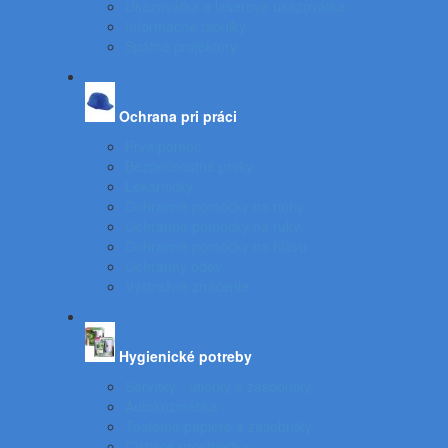
Ukazovátka a laserové ukazovátka
Informačné tabuľky
Spätné projektory
Ochrana pri práci
Prvá pomoc
Bezpečnostné prvky
Lekárničky
Ochranné pomôcky na nohy
Ochranné pomôcky na ruky
Ochranné pomôcky na hlavu
Ochranný odev
Výstražné značenie
Hygienické potreby
Servítky - utierky a zásobníky
Autokozmetika
Toaletné papiere a zásobníky
Čistiace prostriedky