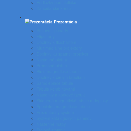
Podložky pod stoličku
Kancelárske kreslá
Prezentácia
Stolové flipcharty
Flipcharty
Doplnky k flipchartom
Multimediálne projektory
Doplnky ku spätnej projekcii
Nástenné plátna
Prenosné plátna
Biele magnetické tabule
Doplnky k bielym tabuliam
Samolepiace tabule
Tabuľa kombinovaná
Nástenky a korkové tabule
Sklenené magnetické tabule a doplnky
Špeciálne magnetické tabule
Prezentačný systém
Systém katalógových panelov
Nástenné mapy
Stolové stojany