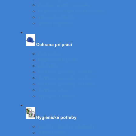
Plastové puzdrá - menovky
Ukazovátka a laserové ukazovátka
Informačné tabuľky
Spätné projektory
Ochrana pri práci
Prvá pomoc
Bezpečnostné prvky
Lekárničky
Ochranné pomôcky na nohy
Ochranné pomôcky na ruky
Ochranné pomôcky na hlavu
Ochranný odev
Výstražné značenie
Hygienické potreby
Servítky - utierky a zásobníky
Autokozmetika