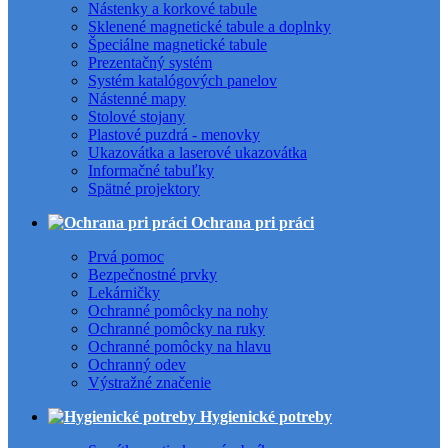
Nástenky a korkové tabule
Sklenené magnetické tabule a doplnky
Špeciálne magnetické tabule
Prezentačný systém
Systém katalógových panelov
Nástenné mapy
Stolové stojany
Plastové puzdrá - menovky
Ukazovátka a laserové ukazovátka
Informačné tabuľky
Spätné projektory
Ochrana pri práci
Prvá pomoc
Bezpečnostné prvky
Lekárničky
Ochranné pomôcky na nohy
Ochranné pomôcky na ruky
Ochranné pomôcky na hlavu
Ochranný odev
Výstražné značenie
Hygienické potreby