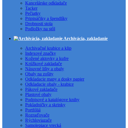
Kancelárske odkladače
Tacker
Pečiatky
Pripináčiky a špendlíky
Drobnosti stola
Podložky na stôl
Archivácia, zakladanie
Archivačné krabice a klip
Indexové značky
Kožené aktovky a kufre
Krúžkové zakladače
Násuvné lišty a obaly
Obaly na zošity
Odkladacie mapy a dosky papier
Odkladacie obaly - krabice
Pákové zakladače
Plastové obaly
Podpisové a katalógove knihy
Pokladničky a skrinky
Portfóliá
Rozraďovače
Rýchloviazače
Samolepiace vrecká