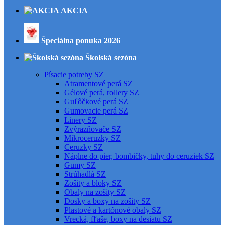
AKCIA
Špeciálna ponuka 2026
Školská sezóna
Písacie potreby SZ
Atramentové perá SZ
Gélové perá, rollery SZ
Guľôčkové perá SZ
Gumovacie perá SZ
Linery SZ
Zvýrazňovače SZ
Mikroceruzky SZ
Ceruzky SZ
Náplne do pier, bombičky, tuhy do ceruziek SZ
Gumy SZ
Strúhadlá SZ
Zošity a bloky SZ
Obaly na zošity SZ
Dosky a boxy na zošity SZ
Plastové a kartónové obaly SZ
Vrecká, fľaše, boxy na desiatu SZ