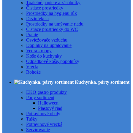
Toaletné papiere a zásobníky
Čistiace prostriedky
Prostriedky na hygienu rúk
Dezinfekcia
Prostriedky na umývanie riadu
Čistiace prostriedky do WC
Pranie
Osviežovače vzduchu
Doplnky na upratovanie
Vedrá - mopy
Koše do kuchynky
Odpadkové koše, popolníky
Vrecia
Rohože
Kuchynka, párty sortiment
EKO gastro produkty
Párty sortiment
Halloween
Plastový riad
Potravinové obaly
Tašky
Potravinové vrecká
Servírovanie