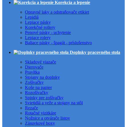
Korekcia a lepenie
Opravné laky a odstraňovače etikiet
Lepidlá
Lepiace pásky
Korekčné rollery
Penové pásky - uchytenie
Lepiace rolery
Baliace pásky - špagát - príslušenstvo
Doplnky pracovného stola
Skladové viazače
Dierovače
Pravítka
Stojany na doplnky
Zošívačky
Koše na papier
Rozošívačky
Spinky pre zošívačky
Svietidlá a veže a stojany na stôl
Rezače
Rotačné vizitkáre
Nožnice a otvárače listov
Zásuvkové boxy