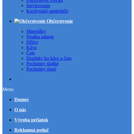
Potravinové vrecká
Servírovanie
Kuchynské spotrebiče
Občerstvenie
Minerálky
Nealko nápoje
Džúsy
Káva
Čaje
Doplnky ku káve a čaju
Pochutiny sladké
Pochutiny slané
Všetky kategórie
Menu
Domov
O nás
Výroba pečiatok
Reklamná potlač