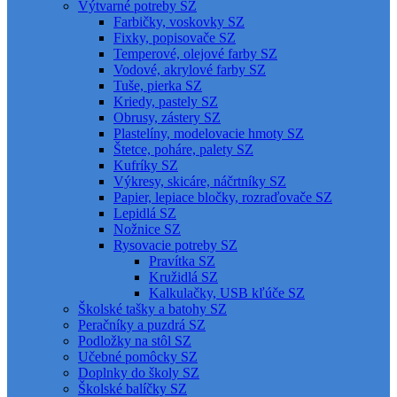
Výtvarné potreby SZ
Farbičky, voskovky SZ
Fixky, popisovače SZ
Temperové, olejové farby SZ
Vodové, akrylové farby SZ
Tuše, pierka SZ
Kriedy, pastely SZ
Obrusy, zástery SZ
Plastelíny, modelovacie hmoty SZ
Štetce, poháre, palety SZ
Kufríky SZ
Výkresy, skicáre, náčrtníky SZ
Papier, lepiace bločky, rozraďovače SZ
Lepidlá SZ
Nožnice SZ
Rysovacie potreby SZ
Pravítka SZ
Kružidlá SZ
Kalkulačky, USB kľúče SZ
Školské tašky a batohy SZ
Peračníky a puzdrá SZ
Podložky na stôl SZ
Učebné pomôcky SZ
Doplnky do školy SZ
Školské balíčky SZ