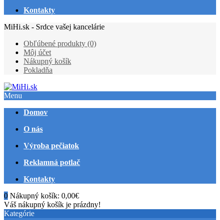
Kontakty
MiHi.sk - Srdce vašej kancelárie
Obľúbené produkty (0)
Môj účet
Nákupný košík
Pokladňa
Menu
Domov
O nás
Výroba pečiatok
Reklamná potlač
Kontakty
0
Nákupný košík:
0,00€
Váš nákupný košík je prázdny!
Kategórie