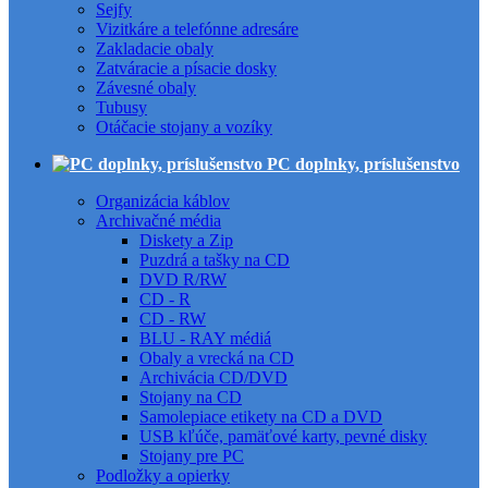
Sejfy
Vizitkáre a telefónne adresáre
Zakladacie obaly
Zatváracie a písacie dosky
Závesné obaly
Tubusy
Otáčacie stojany a vozíky
PC doplnky, príslušenstvo
Organizácia káblov
Archivačné média
Diskety a Zip
Puzdrá a tašky na CD
DVD R/RW
CD - R
CD - RW
BLU - RAY médiá
Obaly a vrecká na CD
Archivácia CD/DVD
Stojany na CD
Samolepiace etikety na CD a DVD
USB kľúče, pamäťové karty, pevné disky
Stojany pre PC
Podložky a opierky