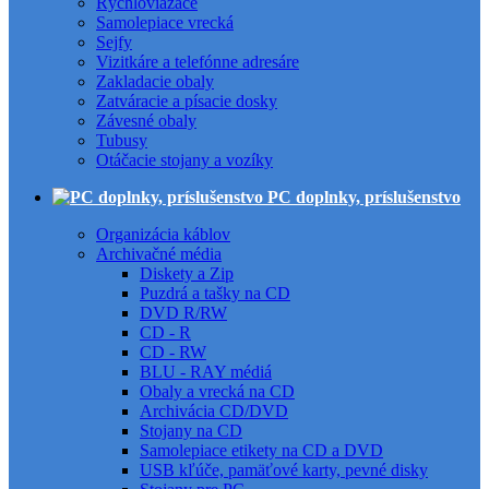
Rýchloviazače
Samolepiace vrecká
Sejfy
Vizitkáre a telefónne adresáre
Zakladacie obaly
Zatváracie a písacie dosky
Závesné obaly
Tubusy
Otáčacie stojany a vozíky
PC doplnky, príslušenstvo
Organizácia káblov
Archivačné média
Diskety a Zip
Puzdrá a tašky na CD
DVD R/RW
CD - R
CD - RW
BLU - RAY médiá
Obaly a vrecká na CD
Archivácia CD/DVD
Stojany na CD
Samolepiace etikety na CD a DVD
USB kľúče, pamäťové karty, pevné disky