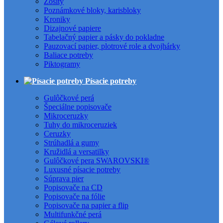
Zošity
Poznámkové bloky, karisbloky
Kroniky
Dizajnové papiere
Tabelačný papier a pásky do pokladne
Pauzovací papier, plotrové role a dvojhárky
Baliace potreby
Piktogramy
Písacie potreby
Gulôčkové perá
Špeciálne popisovače
Mikroceruzky
Tuhy do mikroceruziek
Ceruzky
Strúhadlá a gumy
Kružidlá a versatilky
Gulôčkové pera SWAROVSKI®
Luxusné písacie potreby
Súprava pier
Popisovače na CD
Popisovače na fólie
Popisovače na papier a flip
Multifunkčné perá