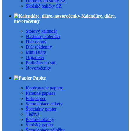
Doplnky do školy SZ
Školské balíčky SZ
Kalendáre, diáre,
novoročenky
Stolový kalendár
Nástenný kalendár
Diár denný
Diár týždenný
Mini Diáre
Organizér
Podložky na stôl
Novoročenky
Papier
Kopírovacie papiere
Farebné papiere
Fotopapier
Samolepiace etikety
Špeciálny papier
Tlačivá
Poštové obálky
Školský papier
Samolepiace záložky