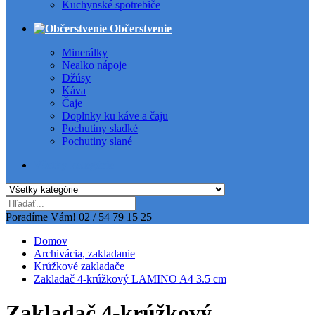
Kuchynské spotrebiče
Občerstvenie
Minerálky
Nealko nápoje
Džúsy
Káva
Čaje
Doplnky ku káve a čaju
Pochutiny sladké
Pochutiny slané
Všetky kategórie
Poradíme Vám!
02 / 54 79 15 25
Domov
Archivácia, zakladanie
Krúžkové zakladače
Zakladač 4-krúžkový LAMINO A4 3.5 cm
Zakladač 4-krúžkový