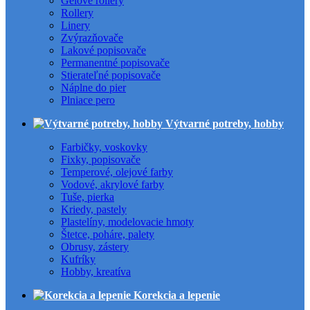
Gélové rollery
Rollery
Linery
Zvýrazňovače
Lakové popisovače
Permanentné popisovače
Stierateľné popisovače
Náplne do pier
Plniace pero
Výtvarné potreby, hobby
Farbičky, voskovky
Fixky, popisovače
Temperové, olejové farby
Vodové, akrylové farby
Tuše, pierka
Kriedy, pastely
Plastelíny, modelovacie hmoty
Štetce, poháre, palety
Obrusy, zástery
Kufríky
Hobby, kreatíva
Korekcia a lepenie