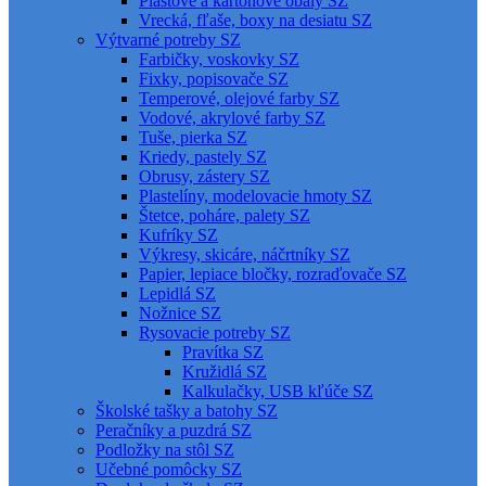
Plastové a kartónové obaly SZ
Vrecká, fľaše, boxy na desiatu SZ
Výtvarné potreby SZ
Farbičky, voskovky SZ
Fixky, popisovače SZ
Temperové, olejové farby SZ
Vodové, akrylové farby SZ
Tuše, pierka SZ
Kriedy, pastely SZ
Obrusy, zástery SZ
Plastelíny, modelovacie hmoty SZ
Štetce, poháre, palety SZ
Kufríky SZ
Výkresy, skicáre, náčrtníky SZ
Papier, lepiace bločky, rozraďovače SZ
Lepidlá SZ
Nožnice SZ
Rysovacie potreby SZ
Pravítka SZ
Kružidlá SZ
Kalkulačky, USB kľúče SZ
Školské tašky a batohy SZ
Peračníky a puzdrá SZ
Podložky na stôl SZ
Učebné pomôcky SZ