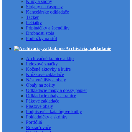
Klipy a spony
Stojany na časopisy
Kancelárske odkladače
Tacker
Pečiatky
Pripináčiky a špendlíky
Drobnosti stola
Podložky na stôl
Archivácia, zakladanie
Archivačné krabice a klip
Indexové značky
Kožené aktovky a kufre
Krúžkové zakladače
Násuvné lišty a obaly
Obaly na zošity
Odkladacie mapy a dosky papier
Odkladacie obaly - krabice
Pákové zakladače
Plastové obaly
Podpisové a katalógove knihy
Pokladničky a skrinky
Portfóliá
Rozraďovače