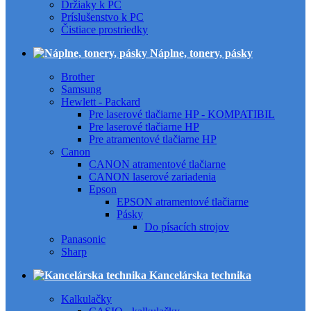
Držiaky k PC
Príslušenstvo k PC
Čistiace prostriedky
Náplne, tonery, pásky
Brother
Samsung
Hewlett - Packard
Pre laserové tlačiarne HP - KOMPATIBIL
Pre laserové tlačiarne HP
Pre atramentové tlačiarne HP
Canon
CANON atramentové tlačiarne
CANON laserové zariadenia
Epson
EPSON atramentové tlačiarne
Pásky
Do písacích strojov
Panasonic
Sharp
Kancelárska technika
Kalkulačky