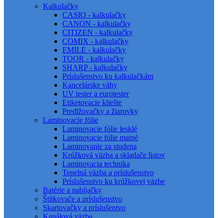
Kalkulačky
CASIO - kalkulačky
CANON - kalkulačky
CITIZEN - kalkulačky
COMIX - kalkulačky
EMILE - kalkulačky
TOOR - kalkulačky
SHARP - kalkulačky
Príslušenstvo ku kalkulačkám
Kancelárske váhy
UV tester a eurotester
Etiketovacie kliešte
Predlžovačky a žiarovky
Laminovacie fólie
Laminovacie fólie lesklé
Laminovacie fólie matné
Laminovanie za studena
Krúžková väzba a skladače listov
Laminovacia technika
Tepelná väzba a príslušenstvo
Príslušenstvo ku krúžkovej väzbe
Batérie a nabíjačky
Štítkovače a príslušenstvo
Skartovačky a príslušentvo
Kanálová väzba