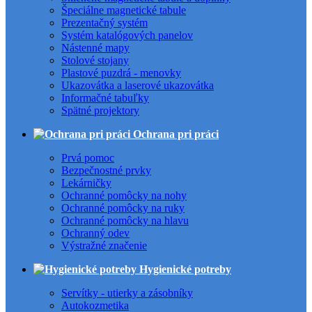
Špeciálne magnetické tabule
Prezentačný systém
Systém katalógových panelov
Nástenné mapy
Stolové stojany
Plastové puzdrá - menovky
Ukazovátka a laserové ukazovátka
Informačné tabuľky
Spätné projektory
Ochrana pri práci
Prvá pomoc
Bezpečnostné prvky
Lekárničky
Ochranné pomôcky na nohy
Ochranné pomôcky na ruky
Ochranné pomôcky na hlavu
Ochranný odev
Výstražné značenie
Hygienické potreby
Servítky - utierky a zásobníky
Autokozmetika