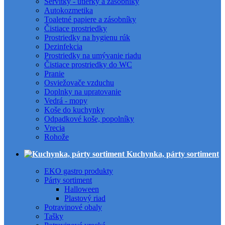
Servítky - utierky a zásobníky
Autokozmetika
Toaletné papiere a zásobníky
Čistiace prostriedky
Prostriedky na hygienu rúk
Dezinfekcia
Prostriedky na umývanie riadu
Čistiace prostriedky do WC
Pranie
Osviežovače vzduchu
Doplnky na upratovanie
Vedrá - mopy
Koše do kuchynky
Odpadkové koše, popolníky
Vrecia
Rohože
Kuchynka, párty sortiment
EKO gastro produkty
Párty sortiment
Halloween
Plastový riad
Potravinové obaly
Tašky