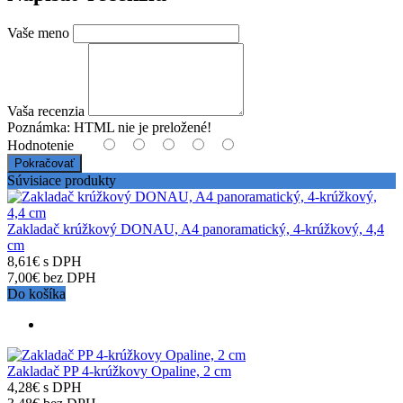
Vaše meno
Vaša recenzia
Poznámka:
HTML nie je preložené!
Hodnotenie
Pokračovať
Súvisiace produkty
Zakladač krúžkový DONAU, A4 panoramatický, 4-krúžkový, 4,4
cm
8,61€ s DPH
7,00€ bez DPH
Do košíka
Zakladač PP 4-krúžkovy Opaline, 2 cm
4,28€ s DPH