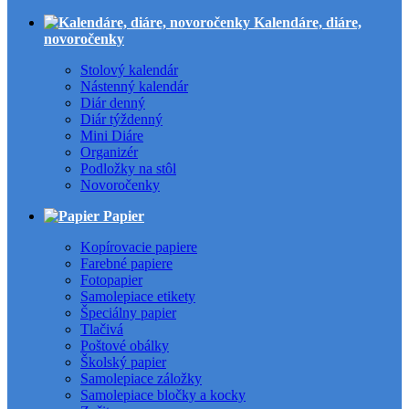
Kalendáre, diáre,
novoročenky
Stolový kalendár
Nástenný kalendár
Diár denný
Diár týždenný
Mini Diáre
Organizér
Podložky na stôl
Novoročenky
Papier
Kopírovacie papiere
Farebné papiere
Fotopapier
Samolepiace etikety
Špeciálny papier
Tlačivá
Poštové obálky
Školský papier
Samolepiace záložky
Samolepiace bločky a kocky