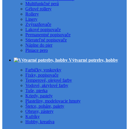
Multifunkčné perá
Gélové rollery
Rollery
Linery
Zvýrazňovače
Lakové popisovače
Permanentné popisovače
Stierateľné popisovače
Náplne do pier
Plniace pero
Výtvarné potreby, hobby
Farbičky, voskovky
Fixky, popisovače
Temperové, olejové farby
Vodové, akrylové farby
Tuše, pierka
Kriedy, pastely
Plastelíny, modelovacie hmoty
Štetce, poháre, palety
Obrusy, zástery
Kufríky
Hobby, kreatíva