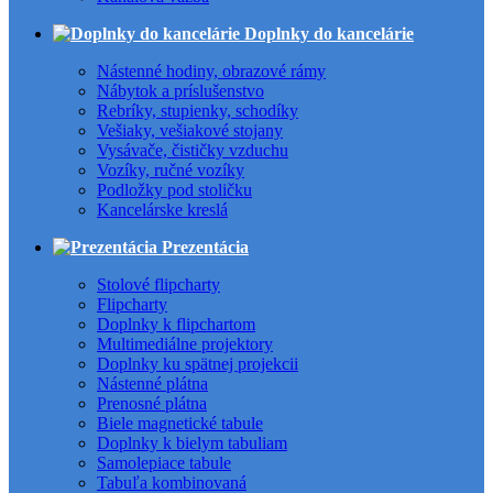
Doplnky do kancelárie
Nástenné hodiny, obrazové rámy
Nábytok a príslušenstvo
Rebríky, stupienky, schodíky
Vešiaky, vešiakové stojany
Vysávače, čističky vzduchu
Vozíky, ručné vozíky
Podložky pod stoličku
Kancelárske kreslá
Prezentácia
Stolové flipcharty
Flipcharty
Doplnky k flipchartom
Multimediálne projektory
Doplnky ku spätnej projekcii
Nástenné plátna
Prenosné plátna
Biele magnetické tabule
Doplnky k bielym tabuliam
Samolepiace tabule
Tabuľa kombinovaná