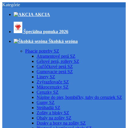
Kategórie
AKCIA
Špeciálna ponuka 2026
Školská sezóna
Písacie potreby SZ
Atramentové perá SZ
Gélové perá, rollery SZ
Guľôčkové perá SZ
Gumovacie perá SZ
Linery SZ
Zvýrazňovače SZ
Mikroceruzky SZ
Ceruzky SZ
Náplne do pier, bombičky, tuhy do ceruziek SZ
Gumy SZ
Strúhadlá SZ
Zošity a bloky SZ
Obaly na zošity SZ
Dosky a boxy na zošity SZ