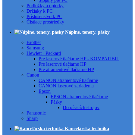
Stojany pre PC
Podložky a opierky
Držiaky k PC
Príslušenstvo k PC
Čistiace prostriedky
Náplne, tonery, pásky
Brother
Samsung
Hewlett - Packard
Pre laserové tlačiarne HP - KOMPATIBIL
Pre laserové tlačiarne HP
Pre atramentové tlačiarne HP
Canon
CANON atramentové tlačiarne
CANON laserové zariadenia
Epson
EPSON atramentové tlačiarne
Pásky
Do písacích strojov
Panasonic
Sharp
Kancelárska technika