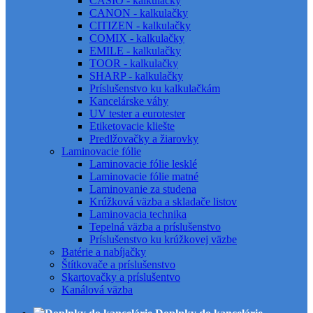
CASIO - kalkulačky
CANON - kalkulačky
CITIZEN - kalkulačky
COMIX - kalkulačky
EMILE - kalkulačky
TOOR - kalkulačky
SHARP - kalkulačky
Príslušenstvo ku kalkulačkám
Kancelárske váhy
UV tester a eurotester
Etiketovacie kliešte
Predlžovačky a žiarovky
Laminovacie fólie
Laminovacie fólie lesklé
Laminovacie fólie matné
Laminovanie za studena
Krúžková väzba a skladače listov
Laminovacia technika
Tepelná väzba a príslušenstvo
Príslušenstvo ku krúžkovej väzbe
Batérie a nabíjačky
Štítkovače a príslušenstvo
Skartovačky a príslušentvo
Kanálová väzba