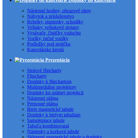
Doplnky do kancelárie
Nástenné hodiny, obrazové rámy
Nábytok a príslušenstvo
Rebríky, stupienky, schodíky
Vešiaky, vešiakové stojany
Vysávače, čističky vzduchu
Vozíky, ručné vozíky
Podložky pod stoličku
Kancelárske kreslá
Prezentácia
Stolové flipcharty
Flipcharty
Doplnky k flipchartom
Multimediálne projektory
Doplnky ku spätnej projekcii
Nástenné plátna
Prenosné plátna
Biele magnetické tabule
Doplnky k bielym tabuliam
Samolepiace tabule
Tabuľa kombinovaná
Nástenky a korkové tabule
Sklenené magnetické tabule a doplnky