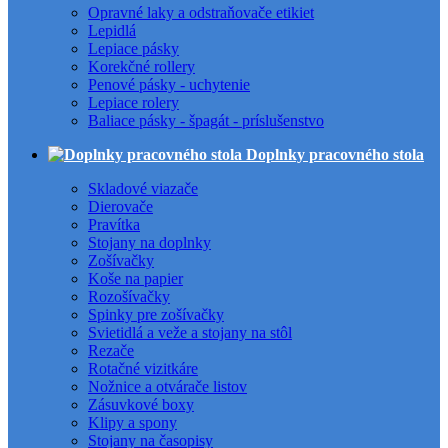
Opravné laky a odstraňovače etikiet
Lepidlá
Lepiace pásky
Korekčné rollery
Penové pásky - uchytenie
Lepiace rolery
Baliace pásky - špagát - príslušenstvo
Doplnky pracovného stola
Skladové viazače
Dierovače
Pravítka
Stojany na doplnky
Zošívačky
Koše na papier
Rozošívačky
Spinky pre zošívačky
Svietidlá a veže a stojany na stôl
Rezače
Rotačné vizitkáre
Nožnice a otvárače listov
Zásuvkové boxy
Klipy a spony
Stojany na časopisy