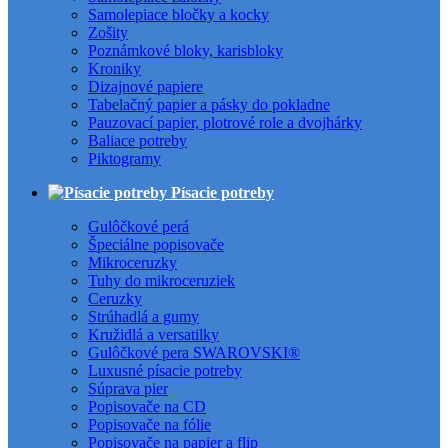
Samolepiace bločky a kocky
Zošity
Poznámkové bloky, karisbloky
Kroniky
Dizajnové papiere
Tabelačný papier a pásky do pokladne
Pauzovací papier, plotrové role a dvojhárky
Baliace potreby
Piktogramy
Písacie potreby
Gulôčkové perá
Špeciálne popisovače
Mikroceruzky
Tuhy do mikroceruziek
Ceruzky
Strúhadlá a gumy
Kružidlá a versatilky
Gulôčkové pera SWAROVSKI®
Luxusné písacie potreby
Súprava pier
Popisovače na CD
Popisovače na fólie
Popisovače na papier a flip