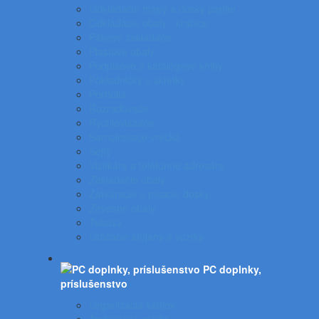
Odkladacie mapy a dosky papier
Odkladacie obaly - krabice
Pákové zakladače
Plastové obaly
Podpisové a katalógove knihy
Pokladničky a skrinky
Portfóliá
Rozraďovače
Rýchloviazače
Samolepiace vrecká
Sejfy
Vizitkáre a telefónne adresáre
Zakladacie obaly
Zatváracie a písacie dosky
Závesné obaly
Tubusy
Otáčacie stojany a vozíky
PC doplnky,
príslušenstvo
Organizácia káblov