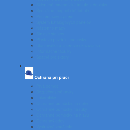
Sklenené magnetické tabule a doplnky
Špeciálne magnetické tabule
Prezentačný systém
Systém katalógových panelov
Nástenné mapy
Stolové stojany
Plastové puzdrá - menovky
Ukazovátka a laserové ukazovátka
Informačné tabuľky
Spätné projektory
Ochrana pri práci
Prvá pomoc
Bezpečnostné prvky
Lekárničky
Ochranné pomôcky na nohy
Ochranné pomôcky na ruky
Ochranné pomôcky na hlavu
Ochranný odev
Výstražné značenie