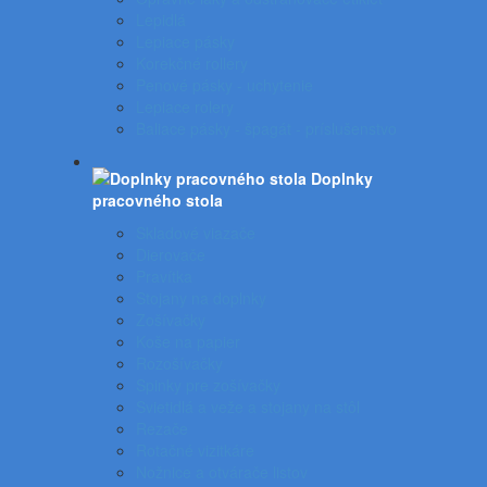
Lepidlá
Lepiace pásky
Korekčné rollery
Penové pásky - uchytenie
Lepiace rolery
Baliace pásky - špagát - príslušenstvo
Doplnky
pracovného stola
Skladové viazače
Dierovače
Pravítka
Stojany na doplnky
Zošívačky
Koše na papier
Rozošívačky
Spinky pre zošívačky
Svietidlá a veže a stojany na stôl
Rezače
Rotačné vizitkáre
Nožnice a otvárače listov