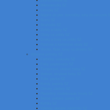
Zvýrazňovače SZ
Mikroceruzky SZ
Ceruzky SZ
Náplne do pier, bombičky, tuhy do ceruziek 
Gumy SZ
Strúhadlá SZ
Zošity a bloky SZ
Obaly na zošity SZ
Dosky a boxy na zošity SZ
Plastové a kartónové obaly SZ
Vrecká, fľaše, boxy na desiatu SZ
Výtvarné potreby SZ
Farbičky, voskovky SZ
Fixky, popisovače SZ
Temperové, olejové farby SZ
Vodové, akrylové farby SZ
Tuše, pierka SZ
Kriedy, pastely SZ
Obrusy, zástery SZ
Plastelíny, modelovacie hmoty SZ
Štetce, poháre, palety SZ
Kufríky SZ
Výkresy, skicáre, náčrtníky SZ