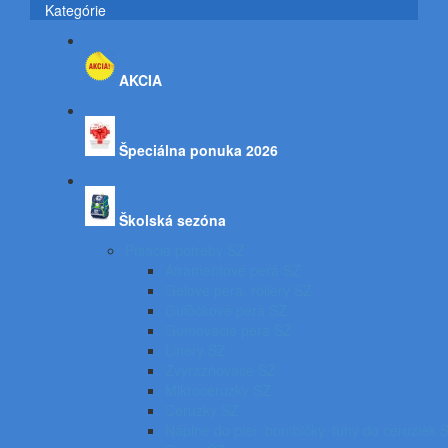
Kategórie
AKCIA
Špeciálna ponuka 2026
Školská sezóna
Písacie potreby SZ
Atramentové perá SZ
Gélové perá, rollery SZ
Guľôčkové perá SZ
Gumovacie perá SZ
Linery SZ
Zvýrazňovače SZ
Mikroceruzky SZ
Ceruzky SZ
Náplne do pier, bombičky, tuhy do ceruziek 