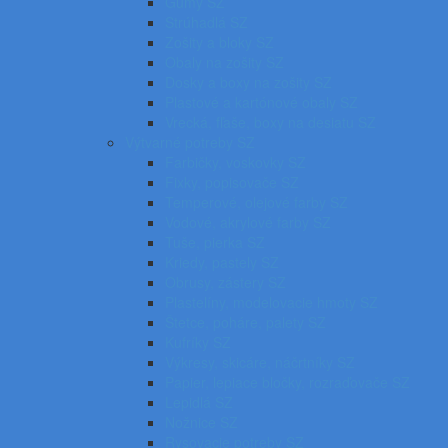
Gumy SZ
Strúhadlá SZ
Zošity a bloky SZ
Obaly na zošity SZ
Dosky a boxy na zošity SZ
Plastové a kartónové obaly SZ
Vrecká, fľaše, boxy na desiatu SZ
Výtvarné potreby SZ
Farbičky, voskovky SZ
Fixky, popisovače SZ
Temperové, olejové farby SZ
Vodové, akrylové farby SZ
Tuše, pierka SZ
Kriedy, pastely SZ
Obrusy, zástery SZ
Plastelíny, modelovacie hmoty SZ
Štetce, poháre, palety SZ
Kufríky SZ
Výkresy, skicáre, náčrtníky SZ
Papier, lepiace bločky, rozraďovače SZ
Lepidlá SZ
Nožnice SZ
Rysovacie potreby SZ