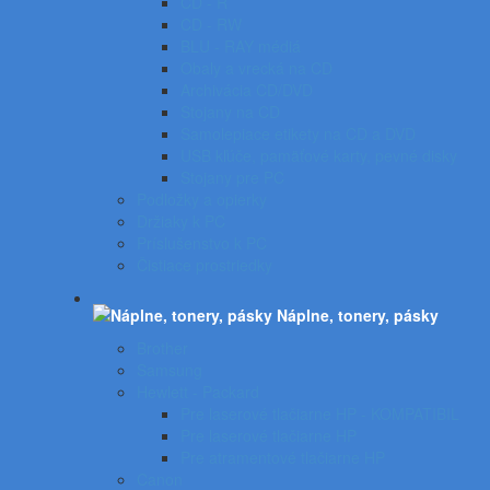
CD - R
CD - RW
BLU - RAY médiá
Obaly a vrecká na CD
Archivácia CD/DVD
Stojany na CD
Samolepiace etikety na CD a DVD
USB kľúče, pamäťové karty, pevné disky
Stojany pre PC
Podložky a opierky
Držiaky k PC
Príslušenstvo k PC
Čistiace prostriedky
Náplne, tonery, pásky
Brother
Samsung
Hewlett - Packard
Pre laserové tlačiarne HP - KOMPATIBIL
Pre laserové tlačiarne HP
Pre atramentové tlačiarne HP
Canon