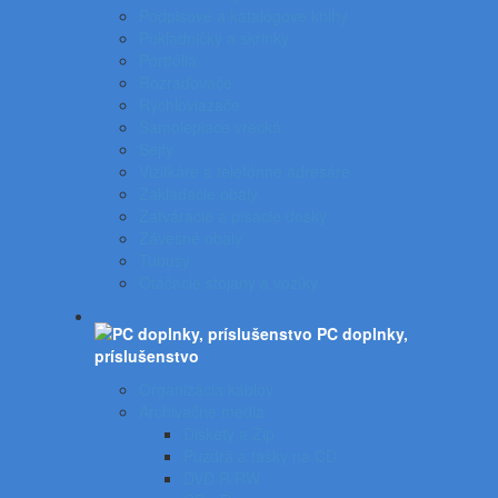
Podpisové a katalógove knihy
Pokladničky a skrinky
Portfóliá
Rozraďovače
Rýchloviazače
Samolepiace vrecká
Sejfy
Vizitkáre a telefónne adresáre
Zakladacie obaly
Zatváracie a písacie dosky
Závesné obaly
Tubusy
Otáčacie stojany a vozíky
PC doplnky,
príslušenstvo
Organizácia káblov
Archivačné média
Diskety a Zip
Puzdrá a tašky na CD
DVD R/RW