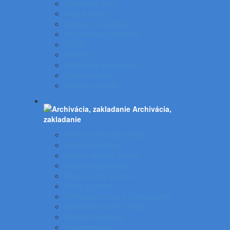
Zásuvkové boxy
Klipy a spony
Stojany na časopisy
Kancelárske odkladače
Tacker
Pečiatky
Pripináčiky a špendlíky
Drobnosti stola
Podložky na stôl
Archivácia,
zakladanie
Archivačné krabice a klip
Indexové značky
Kožené aktovky a kufre
Krúžkové zakladače
Násuvné lišty a obaly
Obaly na zošity
Odkladacie mapy a dosky papier
Odkladacie obaly - krabice
Pákové zakladače
Plastové obaly