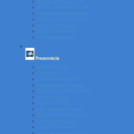
Nábytok a príslušenstvo
Rebríky, stupienky, schodíky
Vešiaky, vešiakové stojany
Vysávače, čističky vzduchu
Vozíky, ručné vozíky
Podložky pod stoličku
Kancelárske kreslá
Prezentácia
Stolové flipcharty
Flipcharty
Doplnky k flipchartom
Multimediálne projektory
Doplnky ku spätnej projekcii
Nástenné plátna
Prenosné plátna
Biele magnetické tabule
Doplnky k bielym tabuliam
Samolepiace tabule
Tabuľa kombinovaná
Nástenky a korkové tabule