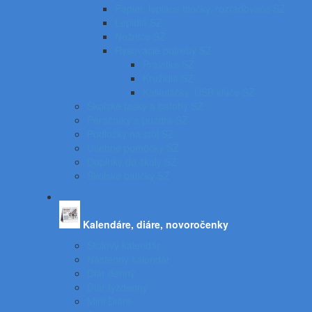
Papier, lepiace bločky, rozraďovače SZ
Lepidlá SZ
Nožnice SZ
Rysovacie potreby SZ
Pravítka SZ
Kružidlá SZ
Kalkulačky, USB kľúče SZ
Školské tašky a batohy SZ
Peračníky a puzdrá SZ
Podložky na stôl SZ
Učebné pomôcky SZ
Doplnky do školy SZ
Školské balíčky SZ
Kalendáre, diáre, novoročenky
Stolový kalendár
Nástenný kalendár
Diár denný
Diár týždenný
Mini Diáre