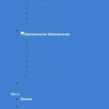
Potravinové obaly
Tašky
Potravinové vrecká
Servírovanie
Kuchynské spotrebiče
Občerstvenie
Minerálky
Nealko nápoje
Džúsy
Káva
Čaje
Doplnky ku káve a čaju
Pochutiny sladké
Pochutiny slané
Všetky kategórie
Menu
Domov