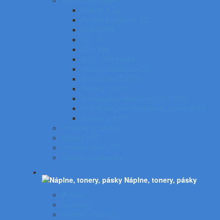
Archivačné média
Diskety a Zip
Puzdrá a tašky na CD
DVD R/RW
CD - R
CD - RW
BLU - RAY médiá
Obaly a vrecká na CD
Archivácia CD/DVD
Stojany na CD
Samolepiace etikety na CD a DVD
USB kľúče, pamäťové karty, pevné disky
Stojany pre PC
Podložky a opierky
Držiaky k PC
Príslušenstvo k PC
Čistiace prostriedky
Náplne, tonery, pásky
Brother
Samsung
Hewlett - Packard