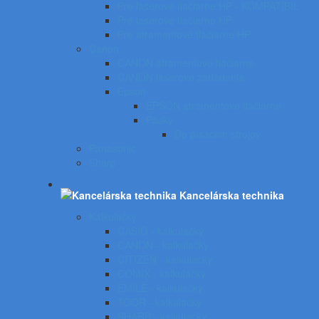
Pre laserové tlačiarne HP - KOMPATIBIL
Pre laserové tlačiarne HP
Pre atramentové tlačiarne HP
Canon
CANON atramentové tlačiarne
CANON laserové zariadenia
Epson
EPSON atramentové tlačiarne
Pásky
Do písacích strojov
Panasonic
Sharp
Kancelárska technika
Kalkulačky
CASIO - kalkulačky
CANON - kalkulačky
CITIZEN - kalkulačky
COMIX - kalkulačky
EMILE - kalkulačky
TOOR - kalkulačky
SHARP - kalkulačky