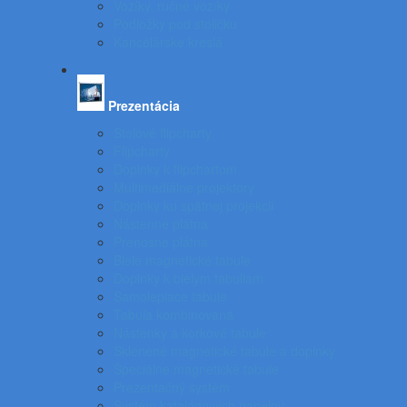
Vozíky, ručné vozíky
Podložky pod stoličku
Kancelárske kreslá
Prezentácia
Stolové flipcharty
Flipcharty
Doplnky k flipchartom
Multimediálne projektory
Doplnky ku spätnej projekcii
Nástenné plátna
Prenosné plátna
Biele magnetické tabule
Doplnky k bielym tabuliam
Samolepiace tabule
Tabuľa kombinovaná
Nástenky a korkové tabule
Sklenené magnetické tabule a doplnky
Špeciálne magnetické tabule
Prezentačný systém
Systém katalógových panelov