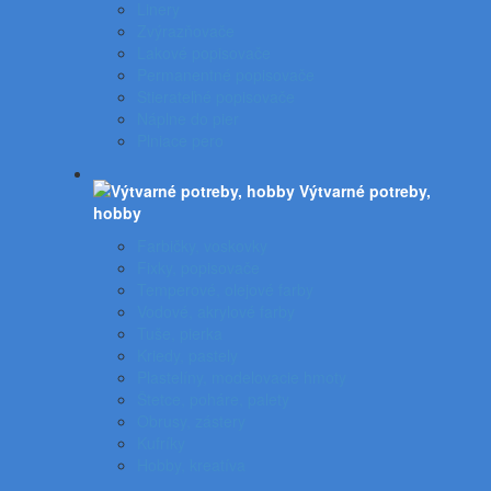
Linery
Zvýrazňovače
Lakové popisovače
Permanentné popisovače
Stierateľné popisovače
Náplne do pier
Plniace pero
Výtvarné potreby,
hobby
Farbičky, voskovky
Fixky, popisovače
Temperové, olejové farby
Vodové, akrylové farby
Tuše, pierka
Kriedy, pastely
Plastelíny, modelovacie hmoty
Štetce, poháre, palety
Obrusy, zástery
Kufríky
Hobby, kreatíva