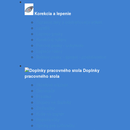
Korekcia a lepenie
Opravné laky a odstraňovače etikiet
Lepidlá
Lepiace pásky
Korekčné rollery
Penové pásky - uchytenie
Lepiace rolery
Baliace pásky - špagát - príslušenstvo
Doplnky
pracovného stola
Skladové viazače
Dierovače
Pravítka
Stojany na doplnky
Zošívačky
Koše na papier
Rozošívačky
Spinky pre zošívačky