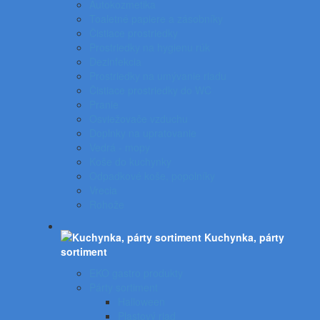
Autokozmetika
Toaletné papiere a zásobníky
Čistiace prostriedky
Prostriedky na hygienu rúk
Dezinfekcia
Prostriedky na umývanie riadu
Čistiace prostriedky do WC
Pranie
Osviežovače vzduchu
Doplnky na upratovanie
Vedrá - mopy
Koše do kuchynky
Odpadkové koše, popolníky
Vrecia
Rohože
Kuchynka, párty
sortiment
EKO gastro produkty
Párty sortiment
Halloween
Plastový riad