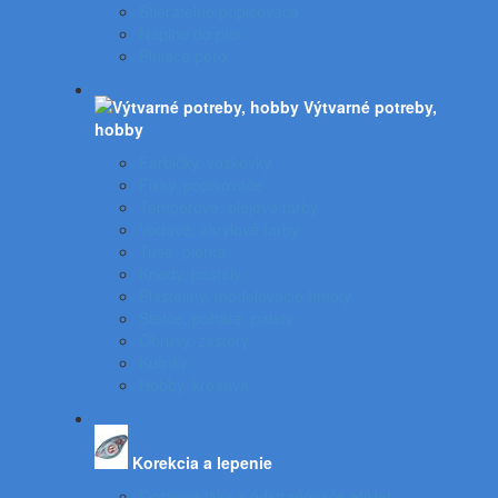
Stierateľné popisovače
Náplne do pier
Plniace pero
Výtvarné potreby,
hobby
Farbičky, voskovky
Fixky, popisovače
Temperové, olejové farby
Vodové, akrylové farby
Tuše, pierka
Kriedy, pastely
Plastelíny, modelovacie hmoty
Štetce, poháre, palety
Obrusy, zástery
Kufríky
Hobby, kreatíva
Korekcia a lepenie
Opravné laky a odstraňovače etikiet