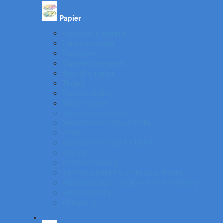
Papier
Kopírovacie papiere
Farebné papiere
Fotopapier
Samolepiace etikety
Špeciálny papier
Tlačivá
Poštové obálky
Školský papier
Samolepiace záložky
Samolepiace bločky a kocky
Zošity
Poznámkové bloky, karisbloky
Kroniky
Dizajnové papiere
Tabelačný papier a pásky do pokladne
Pauzovací papier, plotrové role a dvojhárky
Baliace potreby
Piktogramy