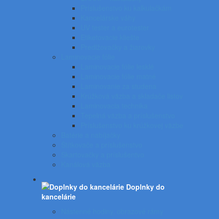
Príslušenstvo ku kalkulačkám
Kancelárske váhy
UV tester a eurotester
Etiketovacie kliešte
Predlžovačky a žiarovky
Laminovacie fólie
Laminovacie fólie lesklé
Laminovacie fólie matné
Laminovanie za studena
Krúžková väzba a skladače listov
Laminovacia technika
Tepelná väzba a príslušenstvo
Príslušenstvo ku krúžkovej väzbe
Batérie a nabíjačky
Štítkovače a príslušenstvo
Skartovačky a príslušentvo
Kanálová väzba
Doplnky do
kancelárie
Nástenné hodiny, obrazové rámy