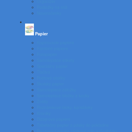
Organizér
Podložky na stôl
Novoročenky
Papier
Kopírovacie papiere
Farebné papiere
Fotopapier
Samolepiace etikety
Špeciálny papier
Tlačivá
Poštové obálky
Školský papier
Samolepiace záložky
Samolepiace bločky a kocky
Zošity
Poznámkové bloky, karisbloky
Kroniky
Dizajnové papiere
Tabelačný papier a pásky do pokladne
Pauzovací papier, plotrové role a dvojhárky