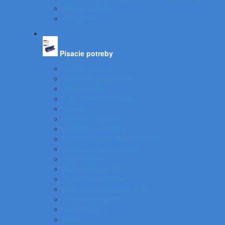
Baliace potreby
Piktogramy
Písacie potreby
Gulôčkové perá
Špeciálne popisovače
Mikroceruzky
Tuhy do mikroceruziek
Ceruzky
Strúhadlá a gumy
Kružidlá a versatilky
Gulôčkové pera SWAROVSKI®
Luxusné písacie potreby
Súprava pier
Popisovače na CD
Popisovače na fólie
Popisovače na papier a flip
Multifunkčné perá
Gélové rollery
Rollery