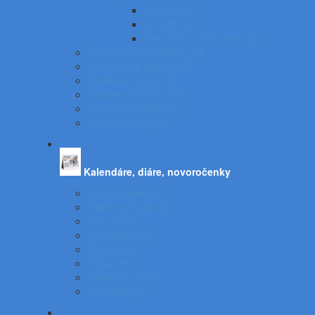
Pravítka SZ
Kružidlá SZ
Kalkulačky, USB kľúče SZ
Školské tašky a batohy SZ
Peračníky a puzdrá SZ
Podložky na stôl SZ
Učebné pomôcky SZ
Doplnky do školy SZ
Školské balíčky SZ
Kalendáre, diáre, novoročenky
Stolový kalendár
Nástenný kalendár
Diár denný
Diár týždenný
Mini Diáre
Organizér
Podložky na stôl
Novoročenky