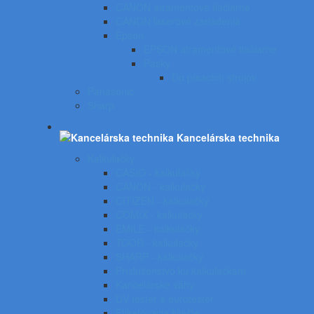
CANON atramentové tlačiarne
CANON laserové zariadenia
Epson
EPSON atramentové tlačiarne
Pásky
Do písacích strojov
Panasonic
Sharp
Kancelárska technika
Kalkulačky
CASIO - kalkulačky
CANON - kalkulačky
CITIZEN - kalkulačky
COMIX - kalkulačky
EMILE - kalkulačky
TOOR - kalkulačky
SHARP - kalkulačky
Príslušenstvo ku kalkulačkám
Kancelárske váhy
UV tester a eurotester
Etiketovacie kliešte