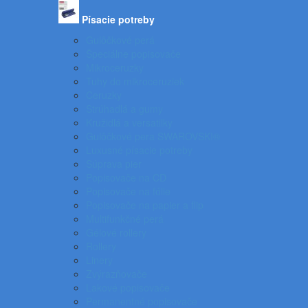
Písacie potreby
Gulôčkové perá
Špeciálne popisovače
Mikroceruzky
Tuhy do mikroceruziek
Ceruzky
Strúhadlá a gumy
Kružidlá a versatilky
Gulôčkové pera SWAROVSKI®
Luxusné písacie potreby
Súprava pier
Popisovače na CD
Popisovače na fólie
Popisovače na papier a flip
Multifunkčné perá
Gélové rollery
Rollery
Linery
Zvýrazňovače
Lakové popisovače
Permanentné popisovače