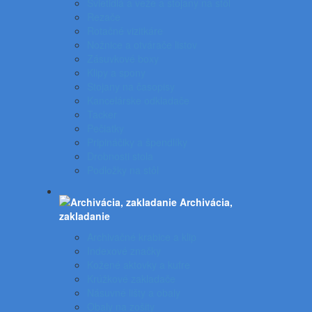
Svietidlá a veže a stojany na stôl
Rezače
Rotačné vizitkáre
Nožnice a otvárače listov
Zásuvkové boxy
Klipy a spony
Stojany na časopisy
Kancelárske odkladače
Tacker
Pečiatky
Pripináčiky a špendlíky
Drobnosti stola
Podložky na stôl
Archivácia,
zakladanie
Archivačné krabice a klip
Indexové značky
Kožené aktovky a kufre
Krúžkové zakladače
Násuvné lišty a obaly
Obaly na zošity