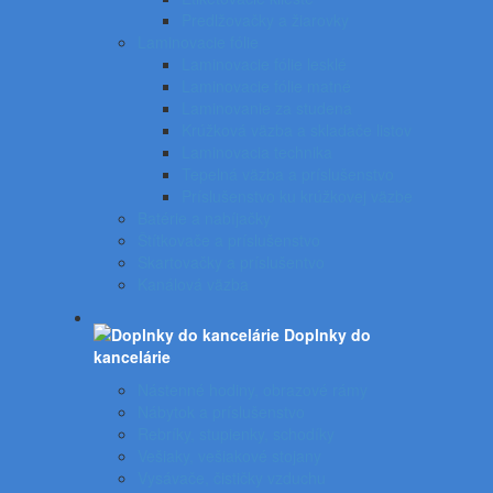
Predlžovačky a žiarovky
Laminovacie fólie
Laminovacie fólie lesklé
Laminovacie fólie matné
Laminovanie za studena
Krúžková väzba a skladače listov
Laminovacia technika
Tepelná väzba a príslušenstvo
Príslušenstvo ku krúžkovej väzbe
Batérie a nabíjačky
Štítkovače a príslušenstvo
Skartovačky a príslušentvo
Kanálová väzba
Doplnky do
kancelárie
Nástenné hodiny, obrazové rámy
Nábytok a príslušenstvo
Rebríky, stupienky, schodíky
Vešiaky, vešiakové stojany
Vysávače, čističky vzduchu