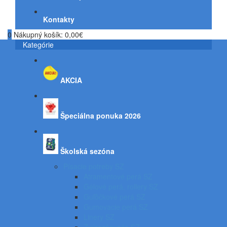
Kontakty
0
Nákupný košík:
0,00€
Kategórie
AKCIA
Špeciálna ponuka 2026
Školská sezóna
Písacie potreby SZ
Atramentové perá SZ
Gélové perá, rollery SZ
Guľôčkové perá SZ
Gumovacie perá SZ
Linery SZ