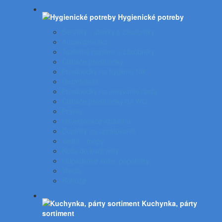
Hygienické potreby
Servítky - utierky a zásobníky
Autokozmetika
Toaletné papiere a zásobníky
Čistiace prostriedky
Prostriedky na hygienu rúk
Dezinfekcia
Prostriedky na umývanie riadu
Čistiace prostriedky do WC
Pranie
Osviežovače vzduchu
Doplnky na upratovanie
Vedrá - mopy
Koše do kuchynky
Odpadkové koše, popolníky
Vrecia
Rohože
Kuchynka, párty
sortiment