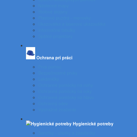
Nástenné mapy
Stolové stojany
Plastové puzdrá - menovky
Ukazovátka a laserové ukazovátka
Informačné tabuľky
Spätné projektory
Ochrana pri práci
Prvá pomoc
Bezpečnostné prvky
Lekárničky
Ochranné pomôcky na nohy
Ochranné pomôcky na ruky
Ochranné pomôcky na hlavu
Ochranný odev
Výstražné značenie
Hygienické potreby
Servítky - utierky a zásobníky