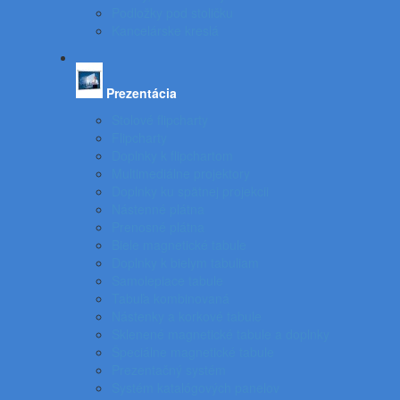
Podložky pod stoličku
Kancelárske kreslá
Prezentácia
Stolové flipcharty
Flipcharty
Doplnky k flipchartom
Multimediálne projektory
Doplnky ku spätnej projekcii
Nástenné plátna
Prenosné plátna
Biele magnetické tabule
Doplnky k bielym tabuliam
Samolepiace tabule
Tabuľa kombinovaná
Nástenky a korkové tabule
Sklenené magnetické tabule a doplnky
Špeciálne magnetické tabule
Prezentačný systém
Systém katalógových panelov