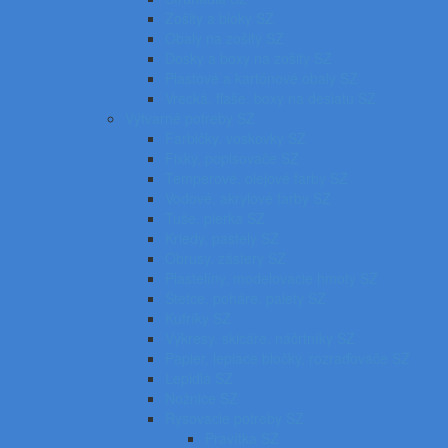
Zošity a bloky SZ
Obaly na zošity SZ
Dosky a boxy na zošity SZ
Plastové a kartónové obaly SZ
Vrecká, fľaše, boxy na desiatu SZ
Výtvarné potreby SZ
Farbičky, voskovky SZ
Fixky, popisovače SZ
Temperové, olejové farby SZ
Vodové, akrylové farby SZ
Tuše, pierka SZ
Kriedy, pastely SZ
Obrusy, zástery SZ
Plastelíny, modelovacie hmoty SZ
Štetce, poháre, palety SZ
Kufríky SZ
Výkresy, skicáre, náčrtníky SZ
Papier, lepiace bločky, rozraďovače SZ
Lepidlá SZ
Nožnice SZ
Rysovacie potreby SZ
Pravítka SZ