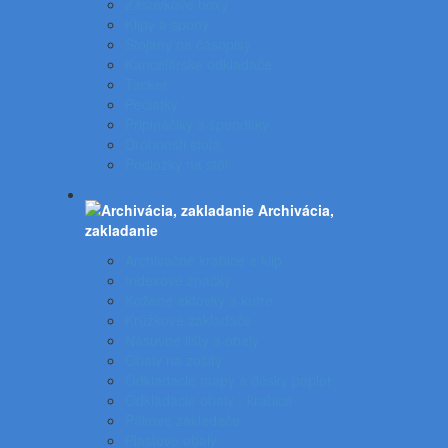
Zásuvkové boxy
Klipy a spony
Stojany na časopisy
Kancelárske odkladače
Tacker
Pečiatky
Pripináčiky a špendlíky
Drobnosti stola
Podložky na stôl
Archivácia,
zakladanie
Archivačné krabice a klip
Indexové značky
Kožené aktovky a kufre
Krúžkové zakladače
Násuvné lišty a obaly
Obaly na zošity
Odkladacie mapy a dosky papier
Odkladacie obaly - krabice
Pákové zakladače
Plastové obaly