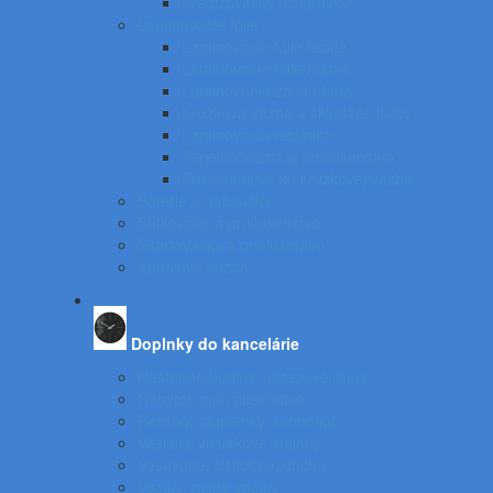
Predlžovačky a žiarovky
Laminovacie fólie
Laminovacie fólie lesklé
Laminovacie fólie matné
Laminovanie za studena
Krúžková väzba a skladače listov
Laminovacia technika
Tepelná väzba a príslušenstvo
Príslušenstvo ku krúžkovej väzbe
Batérie a nabíjačky
Štítkovače a príslušenstvo
Skartovačky a príslušentvo
Kanálová väzba
Doplnky do kancelárie
Nástenné hodiny, obrazové rámy
Nábytok a príslušenstvo
Rebríky, stupienky, schodíky
Vešiaky, vešiakové stojany
Vysávače, čističky vzduchu
Vozíky, ručné vozíky