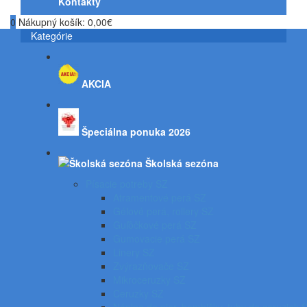
Kontakty
0
Nákupný košík:
0,00€
Kategórie
AKCIA
Špeciálna ponuka 2026
Školská sezóna
Písacie potreby SZ
Atramentové perá SZ
Gélové perá, rollery SZ
Guľôčkové perá SZ
Gumovacie perá SZ
Linery SZ
Zvýrazňovače SZ
Mikroceruzky SZ
Ceruzky SZ