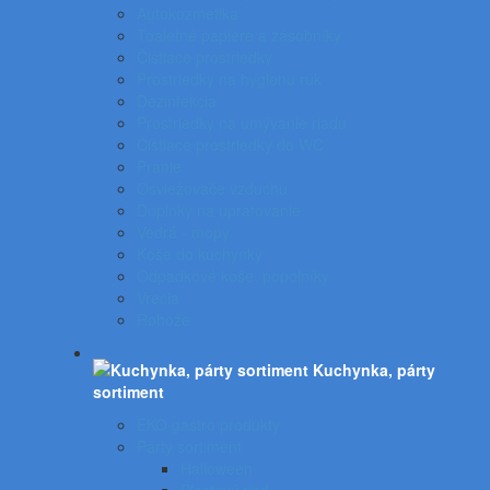
Autokozmetika
Toaletné papiere a zásobníky
Čistiace prostriedky
Prostriedky na hygienu rúk
Dezinfekcia
Prostriedky na umývanie riadu
Čistiace prostriedky do WC
Pranie
Osviežovače vzduchu
Doplnky na upratovanie
Vedrá - mopy
Koše do kuchynky
Odpadkové koše, popolníky
Vrecia
Rohože
Kuchynka, párty
sortiment
EKO gastro produkty
Párty sortiment
Halloween