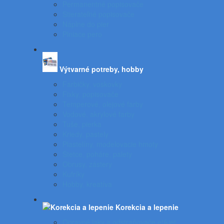
Permanentné popisovače
Stierateľné popisovače
Náplne do pier
Plniace pero
Výtvarné potreby, hobby
Farbičky, voskovky
Fixky, popisovače
Temperové, olejové farby
Vodové, akrylové farby
Tuše, pierka
Kriedy, pastely
Plastelíny, modelovacie hmoty
Štetce, poháre, palety
Obrusy, zástery
Kufríky
Hobby, kreatíva
Korekcia a lepenie
Opravné laky a odstraňovače etikiet