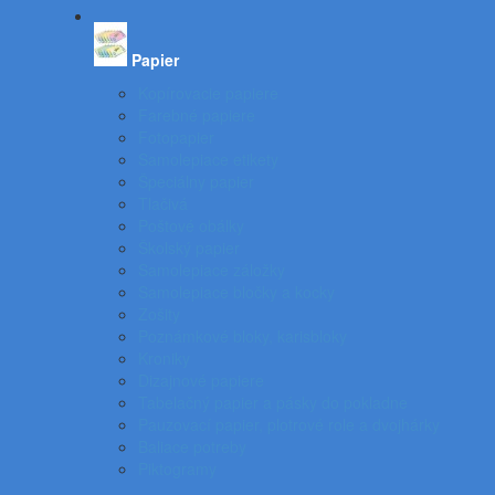
Papier
Kopírovacie papiere
Farebné papiere
Fotopapier
Samolepiace etikety
Špeciálny papier
Tlačivá
Poštové obálky
Školský papier
Samolepiace záložky
Samolepiace bločky a kocky
Zošity
Poznámkové bloky, karisbloky
Kroniky
Dizajnové papiere
Tabelačný papier a pásky do pokladne
Pauzovací papier, plotrové role a dvojhárky
Baliace potreby
Piktogramy