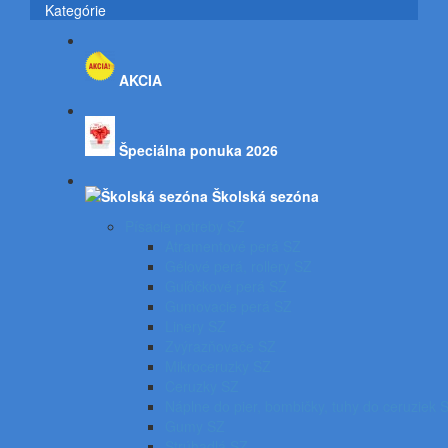
Kategórie
AKCIA
Špeciálna ponuka 2026
Školská sezóna
Písacie potreby SZ
Atramentové perá SZ
Gélové perá, rollery SZ
Guľôčkové perá SZ
Gumovacie perá SZ
Linery SZ
Zvýrazňovače SZ
Mikroceruzky SZ
Ceruzky SZ
Náplne do pier, bombičky, tuhy do ceruziek 
Gumy SZ
Strúhadlá SZ