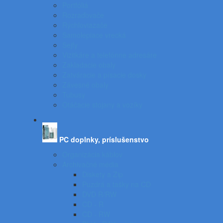
Portfóliá
Rozraďovače
Rýchloviazače
Samolepiace vrecká
Sejfy
Vizitkáre a telefónne adresáre
Zakladacie obaly
Zatváracie a písacie dosky
Závesné obaly
Tubusy
Otáčacie stojany a vozíky
PC doplnky, príslušenstvo
Organizácia káblov
Archivačné média
Diskety a Zip
Puzdrá a tašky na CD
DVD R/RW
CD - R
CD - RW