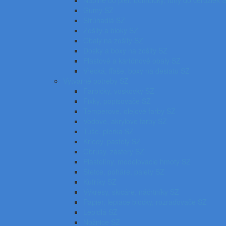
Náplne do pier, bombičky, tuhy do ceruziek 
Gumy SZ
Strúhadlá SZ
Zošity a bloky SZ
Obaly na zošity SZ
Dosky a boxy na zošity SZ
Plastové a kartónové obaly SZ
Vrecká, fľaše, boxy na desiatu SZ
Výtvarné potreby SZ
Farbičky, voskovky SZ
Fixky, popisovače SZ
Temperové, olejové farby SZ
Vodové, akrylové farby SZ
Tuše, pierka SZ
Kriedy, pastely SZ
Obrusy, zástery SZ
Plastelíny, modelovacie hmoty SZ
Štetce, poháre, palety SZ
Kufríky SZ
Výkresy, skicáre, náčrtníky SZ
Papier, lepiace bločky, rozraďovače SZ
Lepidlá SZ
Nožnice SZ