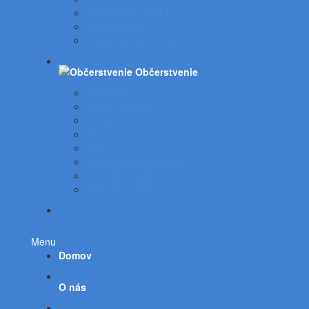
Potravinové vrecká
Servírovanie
Kuchynské spotrebiče
Občerstvenie
Minerálky
Nealko nápoje
Džúsy
Káva
Čaje
Doplnky ku káve a čaju
Pochutiny sladké
Pochutiny slané
Všetky kategórie
Menu
Domov
O nás