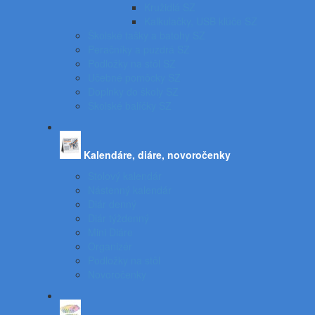
Kružidlá SZ
Kalkulačky, USB kľúče SZ
Školské tašky a batohy SZ
Peračníky a puzdrá SZ
Podložky na stôl SZ
Učebné pomôcky SZ
Doplnky do školy SZ
Školské balíčky SZ
Kalendáre, diáre, novoročenky
Stolový kalendár
Nástenný kalendár
Diár denný
Diár týždenný
Mini Diáre
Organizér
Podložky na stôl
Novoročenky