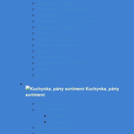
Čistiace prostriedky
Prostriedky na hygienu rúk
Dezinfekcia
Prostriedky na umývanie riadu
Čistiace prostriedky do WC
Pranie
Osviežovače vzduchu
Doplnky na upratovanie
Vedrá - mopy
Koše do kuchynky
Odpadkové koše, popolníky
Vrecia
Rohože
Kuchynka, párty
sortiment
EKO gastro produkty
Párty sortiment
Halloween
Plastový riad
Potravinové obaly
Tašky