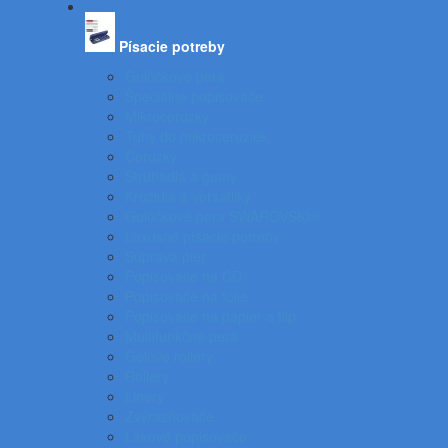
Písacie potreby
Gulôčkové perá
Špeciálne popisovače
Mikroceruzky
Tuhy do mikroceruziek
Ceruzky
Strúhadlá a gumy
Kružidlá a versatilky
Gulôčkové pera SWAROVSKI®
Luxusné písacie potreby
Súprava pier
Popisovače na CD
Popisovače na fólie
Popisovače na papier a flip
Multifunkčné perá
Gélové rollery
Rollery
Linery
Zvýrazňovače
Lakové popisovače