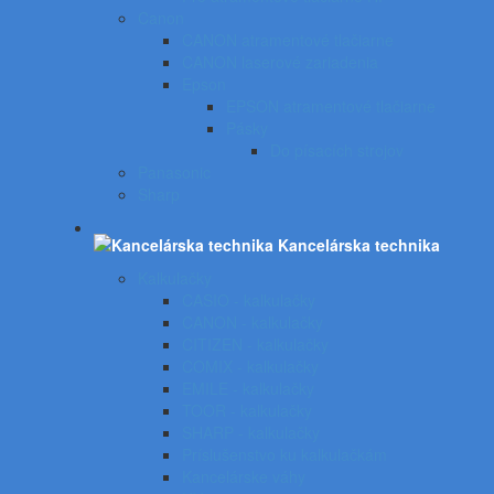
Canon
CANON atramentové tlačiarne
CANON laserové zariadenia
Epson
EPSON atramentové tlačiarne
Pásky
Do písacích strojov
Panasonic
Sharp
Kancelárska technika
Kalkulačky
CASIO - kalkulačky
CANON - kalkulačky
CITIZEN - kalkulačky
COMIX - kalkulačky
EMILE - kalkulačky
TOOR - kalkulačky
SHARP - kalkulačky
Príslušenstvo ku kalkulačkám
Kancelárske váhy