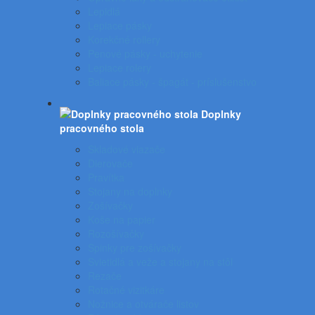
Lepidlá
Lepiace pásky
Korekčné rollery
Penové pásky - uchytenie
Lepiace rolery
Baliace pásky - špagát - príslušenstvo
Doplnky
pracovného stola
Skladové viazače
Dierovače
Pravítka
Stojany na doplnky
Zošívačky
Koše na papier
Rozošívačky
Spinky pre zošívačky
Svietidlá a veže a stojany na stôl
Rezače
Rotačné vizitkáre
Nožnice a otvárače listov