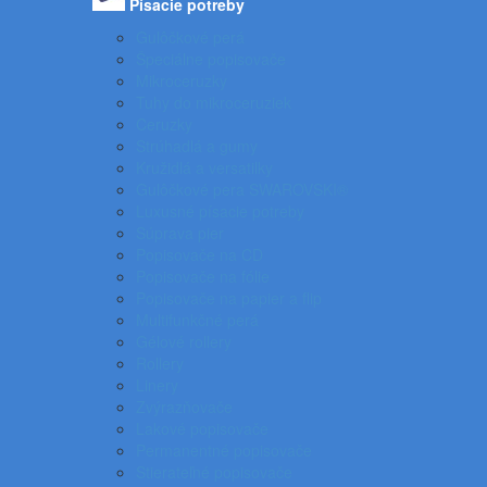
Písacie potreby
Gulôčkové perá
Špeciálne popisovače
Mikroceruzky
Tuhy do mikroceruziek
Ceruzky
Strúhadlá a gumy
Kružidlá a versatilky
Gulôčkové pera SWAROVSKI®
Luxusné písacie potreby
Súprava pier
Popisovače na CD
Popisovače na fólie
Popisovače na papier a flip
Multifunkčné perá
Gélové rollery
Rollery
Linery
Zvýrazňovače
Lakové popisovače
Permanentné popisovače
Stierateľné popisovače