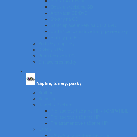
BLU - RAY médiá
Obaly a vrecká na CD
Archivácia CD/DVD
Stojany na CD
Samolepiace etikety na CD a DVD
USB kľúče, pamäťové karty, pevné disky
Stojany pre PC
Podložky a opierky
Držiaky k PC
Príslušenstvo k PC
Čistiace prostriedky
Náplne, tonery, pásky
Brother
Samsung
Hewlett - Packard
Pre laserové tlačiarne HP - KOMPATIBIL
Pre laserové tlačiarne HP
Pre atramentové tlačiarne HP
Canon
CANON atramentové tlačiarne