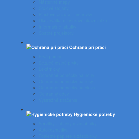
Nástenné mapy
Stolové stojany
Plastové puzdrá - menovky
Ukazovátka a laserové ukazovátka
Informačné tabuľky
Spätné projektory
Ochrana pri práci
Prvá pomoc
Bezpečnostné prvky
Lekárničky
Ochranné pomôcky na nohy
Ochranné pomôcky na ruky
Ochranné pomôcky na hlavu
Ochranný odev
Výstražné značenie
Hygienické potreby
Servítky - utierky a zásobníky
Autokozmetika
Toaletné papiere a zásobníky