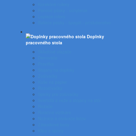
Korekčné rollery
Penové pásky - uchytenie
Lepiace rolery
Baliace pásky - špagát - príslušenstvo
Doplnky
pracovného stola
Skladové viazače
Dierovače
Pravítka
Stojany na doplnky
Zošívačky
Koše na papier
Rozošívačky
Spinky pre zošívačky
Svietidlá a veže a stojany na stôl
Rezače
Rotačné vizitkáre
Nožnice a otvárače listov
Zásuvkové boxy
Klipy a spony