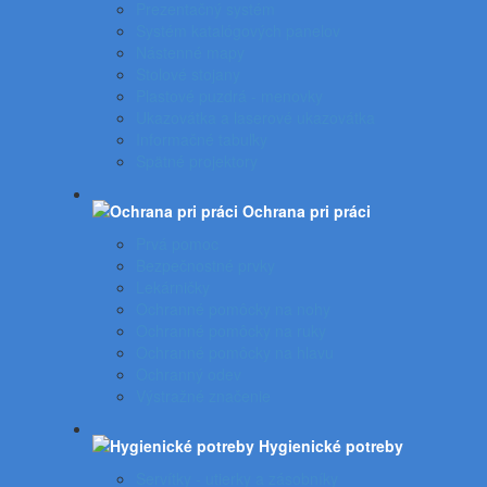
Prezentačný systém
Systém katalógových panelov
Nástenné mapy
Stolové stojany
Plastové puzdrá - menovky
Ukazovátka a laserové ukazovátka
Informačné tabuľky
Spätné projektory
Ochrana pri práci
Prvá pomoc
Bezpečnostné prvky
Lekárničky
Ochranné pomôcky na nohy
Ochranné pomôcky na ruky
Ochranné pomôcky na hlavu
Ochranný odev
Výstražné značenie
Hygienické potreby
Servítky - utierky a zásobníky