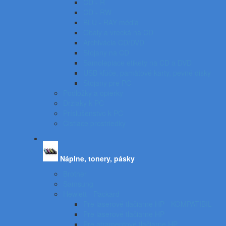
CD - R
CD - RW
BLU - RAY médiá
Obaly a vrecká na CD
Archivácia CD/DVD
Stojany na CD
Samolepiace etikety na CD a DVD
USB kľúče, pamäťové karty, pevné disky
Stojany pre PC
Podložky a opierky
Držiaky k PC
Príslušenstvo k PC
Čistiace prostriedky
Náplne, tonery, pásky
Brother
Samsung
Hewlett - Packard
Pre laserové tlačiarne HP - KOMPATIBIL
Pre laserové tlačiarne HP
Pre atramentové tlačiarne HP