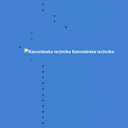
CANON laserové zariadenia
Epson
EPSON atramentové tlačiarne
Pásky
Do písacích strojov
Panasonic
Sharp
Kancelárska technika
Kalkulačky
CASIO - kalkulačky
CANON - kalkulačky
CITIZEN - kalkulačky
COMIX - kalkulačky
EMILE - kalkulačky
TOOR - kalkulačky
SHARP - kalkulačky
Príslušenstvo ku kalkulačkám
Kancelárske váhy
UV tester a eurotester
Etiketovacie kliešte