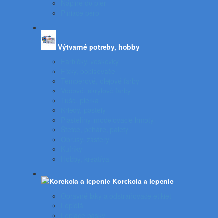
Náplne do pier
Plniace pero
Výtvarné potreby, hobby
Farbičky, voskovky
Fixky, popisovače
Temperové, olejové farby
Vodové, akrylové farby
Tuše, pierka
Kriedy, pastely
Plastelíny, modelovacie hmoty
Štetce, poháre, palety
Obrusy, zástery
Kufríky
Hobby, kreatíva
Korekcia a lepenie
Opravné laky a odstraňovače etikiet
Lepidlá
Lepiace pásky