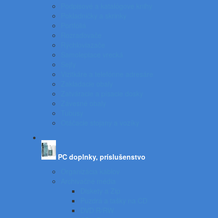
Podpisové a katalógove knihy
Pokladničky a skrinky
Portfóliá
Rozraďovače
Rýchloviazače
Samolepiace vrecká
Sejfy
Vizitkáre a telefónne adresáre
Zakladacie obaly
Zatváracie a písacie dosky
Závesné obaly
Tubusy
Otáčacie stojany a vozíky
PC doplnky, príslušenstvo
Organizácia káblov
Archivačné média
Diskety a Zip
Puzdrá a tašky na CD
DVD R/RW