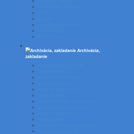
Stojany na časopisy
Kancelárske odkladače
Tacker
Pečiatky
Pripináčiky a špendlíky
Drobnosti stola
Podložky na stôl
Archivácia,
zakladanie
Archivačné krabice a klip
Indexové značky
Kožené aktovky a kufre
Krúžkové zakladače
Násuvné lišty a obaly
Obaly na zošity
Odkladacie mapy a dosky papier
Odkladacie obaly - krabice
Pákové zakladače
Plastové obaly
Podpisové a katalógove knihy
Pokladničky a skrinky