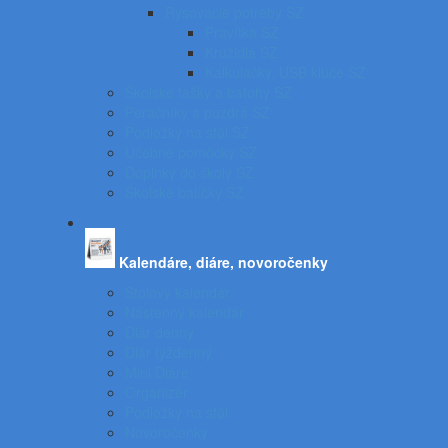
Rysovacie potreby SZ
Pravítka SZ
Kružidlá SZ
Kalkulačky, USB kľúče SZ
Školské tašky a batohy SZ
Peračníky a puzdrá SZ
Podložky na stôl SZ
Učebné pomôcky SZ
Doplnky do školy SZ
Školské balíčky SZ
Kalendáre, diáre, novoročenky
Stolový kalendár
Nástenný kalendár
Diár denný
Diár týždenný
Mini Diáre
Organizér
Podložky na stôl
Novoročenky