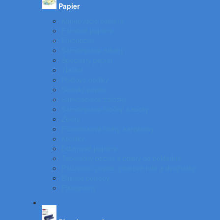
Papier
Kopírovacie papiere
Farebné papiere
Fotopapier
Samolepiace etikety
Špeciálny papier
Tlačivá
Poštové obálky
Školský papier
Samolepiace záložky
Samolepiace bločky a kocky
Zošity
Poznámkové bloky, karisbloky
Kroniky
Dizajnové papiere
Tabelačný papier a pásky do pokladne
Pauzovací papier, plotrové role a dvojhárky
Baliace potreby
Piktogramy