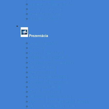
Vysávače, čističky vzduchu
Vozíky, ručné vozíky
Podložky pod stoličku
Kancelárske kreslá
Prezentácia
Stolové flipcharty
Flipcharty
Doplnky k flipchartom
Multimediálne projektory
Doplnky ku spätnej projekcii
Nástenné plátna
Prenosné plátna
Biele magnetické tabule
Doplnky k bielym tabuliam
Samolepiace tabule
Tabuľa kombinovaná
Nástenky a korkové tabule
Sklenené magnetické tabule a doplnky
Špeciálne magnetické tabule