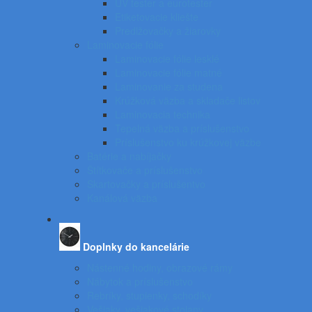
UV tester a eurotester
Etiketovacie kliešte
Predlžovačky a žiarovky
Laminovacie fólie
Laminovacie fólie lesklé
Laminovacie fólie matné
Laminovanie za studena
Krúžková väzba a skladače listov
Laminovacia technika
Tepelná väzba a príslušenstvo
Príslušenstvo ku krúžkovej väzbe
Batérie a nabíjačky
Štítkovače a príslušenstvo
Skartovačky a príslušentvo
Kanálová väzba
Doplnky do kancelárie
Nástenné hodiny, obrazové rámy
Nábytok a príslušenstvo
Rebríky, stupienky, schodíky
Vešiaky, vešiakové stojany