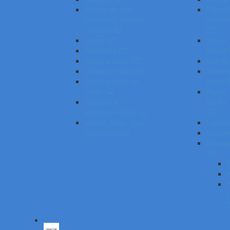
Náplne do pier,
Plastel
bombičky, tuhy do
modelo
ceruziek SZ
SZ
Gumy SZ
Štetce,
Strúhadlá SZ
palety
Zošity a bloky SZ
Kufríky
Obaly na zošity SZ
Výkresy
Dosky a boxy na
náčrtn
zošity SZ
Papier,
Plastové a
bločky
kartónové obaly SZ
SZ
Vrecká, fľaše, boxy
Lepidl
na desiatu SZ
Nožnic
Rysova
SZ