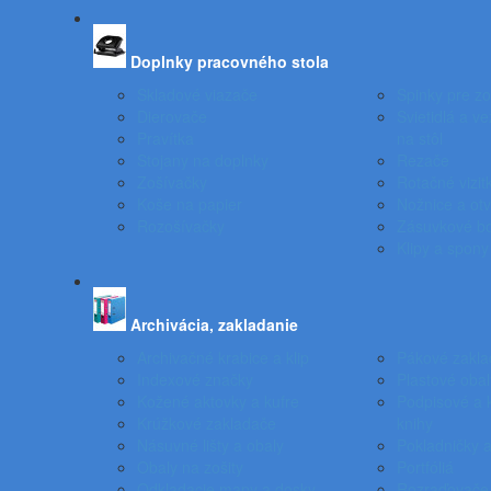
Doplnky pracovného stola
Skladové viazače
Spinky pre z
Dierovače
Svietidlá a ve
Pravítka
na stôl
Stojany na doplnky
Rezače
Zošívačky
Rotačné vizit
Koše na papier
Nožnice a otv
Rozošívačky
Zásuvkové b
Klipy a spony
Archivácia, zakladanie
Archivačné krabice a klip
Pákové zakla
Indexové značky
Plastové obal
Kožené aktovky a kufre
Podpisové a 
Krúžkové zakladače
knihy
Násuvné lišty a obaly
Pokladničky a
Obaly na zošity
Portfóliá
Odkladacie mapy a dosky
Rozraďovače