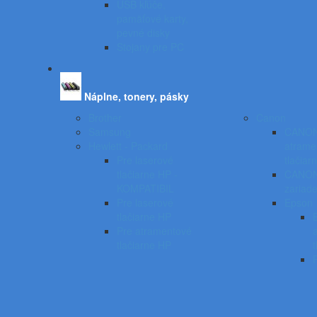
USB kľúče,
pamäťové karty,
pevné disky
Stojany pre PC
Náplne, tonery, pásky
Brother
Canon
Samsung
CANO
Hewlett - Packard
atrame
Pre laserové
tlačiar
tlačiarne HP -
CANON 
KOMPATIBIL
zariade
Pre laserové
Epson
tlačiarne HP
Pre atramentové
tlačiarne HP
t