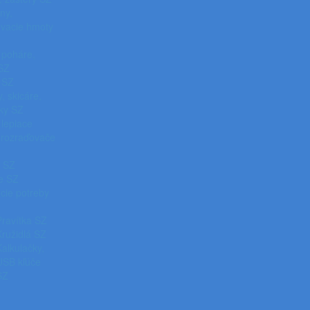
íny,
vacie hmoty
 poháre,
 SZ
 SZ
, skicáre,
íky SZ
 lepiace
, rozraďovače
á SZ
e SZ
cie potreby
Pravítka SZ
Kružidlá SZ
Kalkulačky,
USB kľúče
SZ