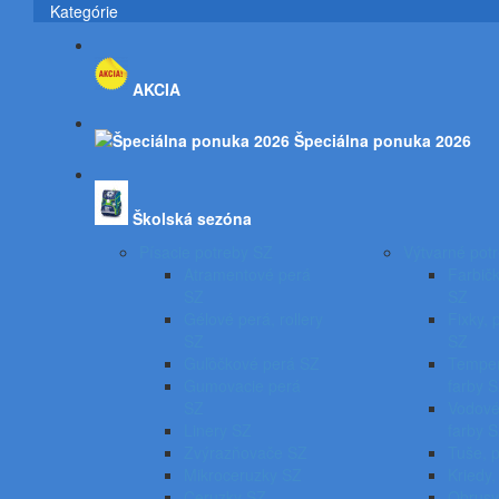
Kategórie
AKCIA
Špeciálna ponuka 2026
Školská sezóna
Písacie potreby SZ
Výtvarné pot
Atramentové perá
Farbičk
SZ
SZ
Gélové perá, rollery
Fixky, 
SZ
SZ
Guľôčkové perá SZ
Temper
Gumovacie perá
farby 
SZ
Vodové
Linery SZ
farby 
Zvýrazňovače SZ
Tuše, 
Mikroceruzky SZ
Kriedy,
Ceruzky SZ
Obrusy