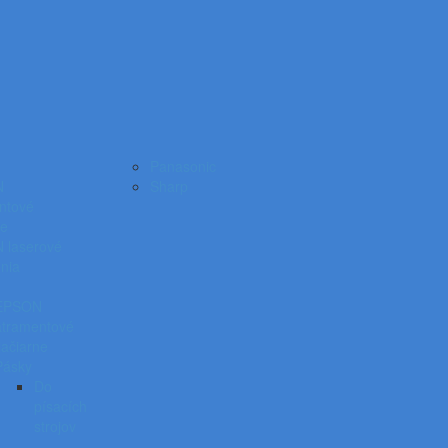
Panasonic
N
Sharp
ntové
ne
laserové
nia
EPSON
atramentové
lačiarne
Pásky
Do
písacích
strojov