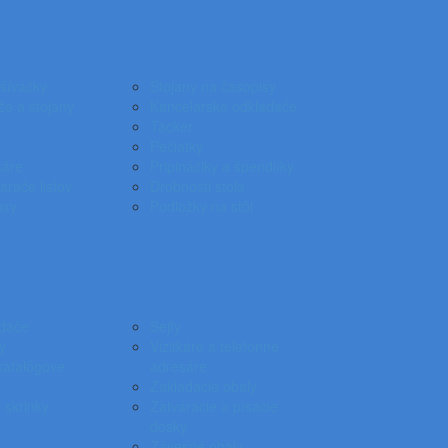
ošívačky
Stojany na časopisy
že a stojany
Kancelárske odkladače
Tacker
Pečiatky
káre
Pripináčiky a špendlíky
árače listov
Drobnosti stola
oxy
Podložky na stôl
dače
Sejfy
y
Vizitkáre a telefónne
katalógove
adresáre
Zakladacie obaly
 skrinky
Zatváracie a písacie
dosky
Závesné obaly