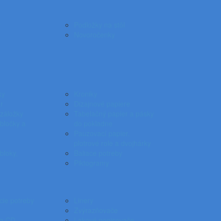
ý
Podložky na stôl
Novoročenky
ky
Kroniky
r
Dizajnové papiere
záložky
Tabelačný papier a pásky
bločky a
do pokladne
Pauzovací papier,
plotrové role a dvojhárky
loky,
Baliace potreby
Piktogramy
cie potreby
Linery
Zvýrazňovače
na CD
Lakové popisovače