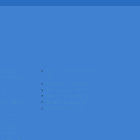
reby SZ
Školské tašky a batohy
y, voskovky
SZ
Peračníky a puzdrá SZ
popisovače
Podložky na stôl SZ
Učebné pomôcky SZ
ové, olejové
Doplnky do školy SZ
SZ
Školské balíčky SZ
, akrylové
SZ
pierka SZ
 pastely SZ
, zástery SZ