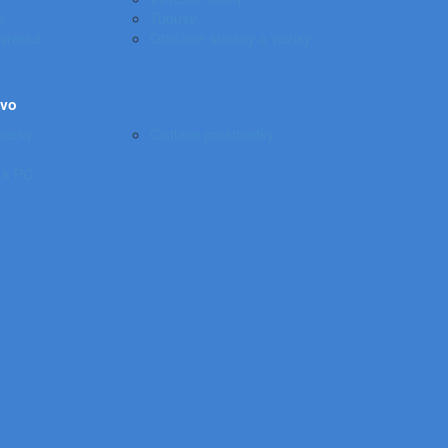
e
Tubusy
vrecká
Otáčacie stojany a vozíky
tvo
ierky
Čistiace prostriedky
 k PC