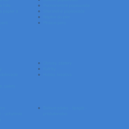
 fólie
Permanentné popisovače
a papier a
Stierateľné popisovače
Náplne do pier
 perá
Plniace pero
y
Obrusy, zástery
y
Kufríky
odelovacie
Hobby, kreatíva
e, palety
ery
Baliace pásky - špagát -
 - uchytenie
príslušenstvo
y