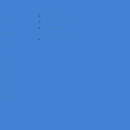
ólie
Batérie a nabíjačky
acie fólie
Štítkovače a príslušenstvo
Skartovačky a
acie fólie
príslušentvo
Kanálová väzba
vanie za
a
vá väzba a
e listov
vacia
ka
á väzba a
enstvo
enstvo ku
vej väzbe