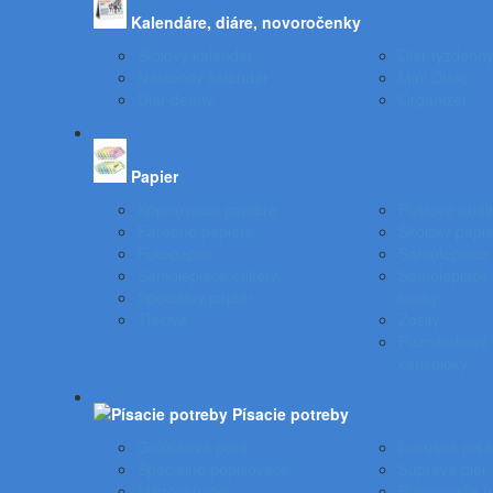
Kalendáre, diáre, novoročenky
Stolový kalendár
Diár týždenn
Nástenný kalendár
Mini Diáre
Diár denný
Organizér
Papier
Kopírovacie papiere
Poštové obál
Farebné papiere
Školský papie
Fotopapier
Samolepiace 
Samolepiace etikety
Samolepiace 
Špeciálny papier
kocky
Tlačivá
Zošity
Poznámkové b
karisbloky
Písacie potreby
Gulôčkové perá
Luxusné písa
Špeciálne popisovače
Súprava pier
Mikroceruzky
Popisovače 