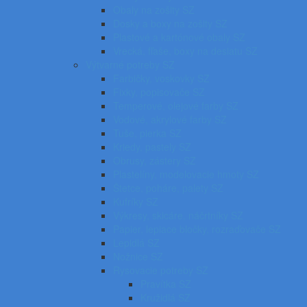
Obaly na zošity SZ
Dosky a boxy na zošity SZ
Plastové a kartónové obaly SZ
Vrecká, fľaše, boxy na desiatu SZ
Výtvarné potreby SZ
Farbičky, voskovky SZ
Fixky, popisovače SZ
Temperové, olejové farby SZ
Vodové, akrylové farby SZ
Tuše, pierka SZ
Kriedy, pastely SZ
Obrusy, zástery SZ
Plastelíny, modelovacie hmoty SZ
Štetce, poháre, palety SZ
Kufríky SZ
Výkresy, skicáre, náčrtníky SZ
Papier, lepiace bločky, rozraďovače SZ
Lepidlá SZ
Nožnice SZ
Rysovacie potreby SZ
Pravítka SZ
Kružidlá SZ