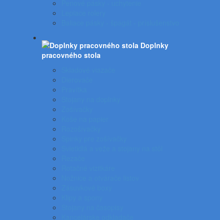
Penové pásky - uchytenie
Lepiace rolery
Baliace pásky - špagát - príslušenstvo
Doplnky
pracovného stola
Skladové viazače
Dierovače
Pravítka
Stojany na doplnky
Zošívačky
Koše na papier
Rozošívačky
Spinky pre zošívačky
Svietidlá a veže a stojany na stôl
Rezače
Rotačné vizitkáre
Nožnice a otvárače listov
Zásuvkové boxy
Klipy a spony
Stojany na časopisy
Kancelárske odkladače