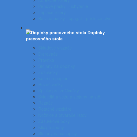
Korekčné rollery
Penové pásky - uchytenie
Lepiace rolery
Baliace pásky - špagát - príslušenstvo
Doplnky
pracovného stola
Skladové viazače
Dierovače
Pravítka
Stojany na doplnky
Zošívačky
Koše na papier
Rozošívačky
Spinky pre zošívačky
Svietidlá a veže a stojany na stôl
Rezače
Rotačné vizitkáre
Nožnice a otvárače listov
Zásuvkové boxy
Klipy a spony
Stojany na časopisy