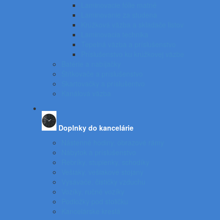
Laminovacie fólie matné
Laminovanie za studena
Krúžková väzba a skladače listov
Laminovacia technika
Tepelná väzba a príslušenstvo
Príslušenstvo ku krúžkovej väzbe
Batérie a nabíjačky
Štítkovače a príslušenstvo
Skartovačky a príslušentvo
Kanálová väzba
Doplnky do kancelárie
Nástenné hodiny, obrazové rámy
Nábytok a príslušenstvo
Rebríky, stupienky, schodíky
Vešiaky, vešiakové stojany
Vysávače, čističky vzduchu
Vozíky, ručné vozíky
Podložky pod stoličku
Kancelárske kreslá