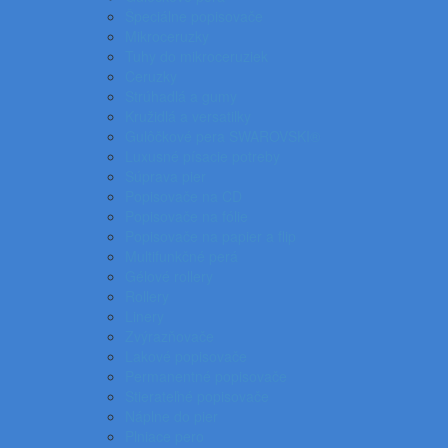
Špeciálne popisovače
Mikroceruzky
Tuhy do mikroceruziek
Ceruzky
Strúhadlá a gumy
Kružidlá a versatilky
Gulôčkové pera SWAROVSKI®
Luxusné písacie potreby
Súprava pier
Popisovače na CD
Popisovače na fólie
Popisovače na papier a flip
Multifunkčné perá
Gélové rollery
Rollery
Linery
Zvýrazňovače
Lakové popisovače
Permanentné popisovače
Stierateľné popisovače
Náplne do pier
Plniace pero