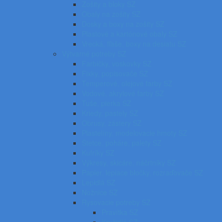
Zošity a bloky SZ
Obaly na zošity SZ
Dosky a boxy na zošity SZ
Plastové a kartónové obaly SZ
Vrecká, fľaše, boxy na desiatu SZ
Výtvarné potreby SZ
Farbičky, voskovky SZ
Fixky, popisovače SZ
Temperové, olejové farby SZ
Vodové, akrylové farby SZ
Tuše, pierka SZ
Kriedy, pastely SZ
Obrusy, zástery SZ
Plastelíny, modelovacie hmoty SZ
Štetce, poháre, palety SZ
Kufríky SZ
Výkresy, skicáre, náčrtníky SZ
Papier, lepiace bločky, rozraďovače SZ
Lepidlá SZ
Nožnice SZ
Rysovacie potreby SZ
Pravítka SZ