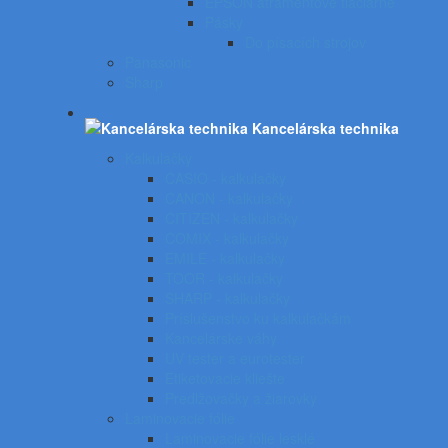
EPSON atramentové tlačiarne
Pásky
Do písacích strojov
Panasonic
Sharp
Kancelárska technika
Kalkulačky
CASIO - kalkulačky
CANON - kalkulačky
CITIZEN - kalkulačky
COMIX - kalkulačky
EMILE - kalkulačky
TOOR - kalkulačky
SHARP - kalkulačky
Príslušenstvo ku kalkulačkám
Kancelárske váhy
UV tester a eurotester
Etiketovacie kliešte
Predlžovačky a žiarovky
Laminovacie fólie
Laminovacie fólie lesklé