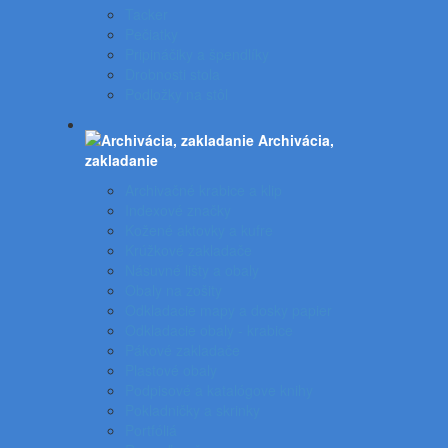
Tacker
Pečiatky
Pripináčiky a špendlíky
Drobnosti stola
Podložky na stôl
Archivácia,
zakladanie
Archivačné krabice a klip
Indexové značky
Kožené aktovky a kufre
Krúžkové zakladače
Násuvné lišty a obaly
Obaly na zošity
Odkladacie mapy a dosky papier
Odkladacie obaly - krabice
Pákové zakladače
Plastové obaly
Podpisové a katalógove knihy
Pokladničky a skrinky
Portfóliá