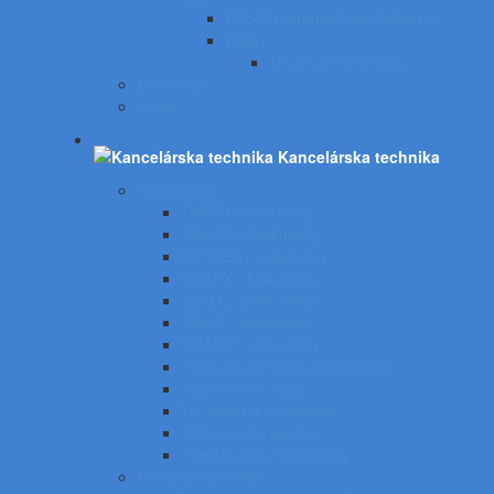
EPSON atramentové tlačiarne
Pásky
Do písacích strojov
Panasonic
Sharp
Kancelárska technika
Kalkulačky
CASIO - kalkulačky
CANON - kalkulačky
CITIZEN - kalkulačky
COMIX - kalkulačky
EMILE - kalkulačky
TOOR - kalkulačky
SHARP - kalkulačky
Príslušenstvo ku kalkulačkám
Kancelárske váhy
UV tester a eurotester
Etiketovacie kliešte
Predlžovačky a žiarovky
Laminovacie fólie