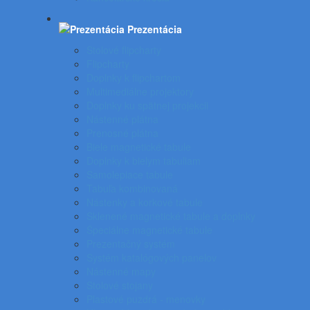
Prezentácia
Stolové flipcharty
Flipcharty
Doplnky k flipchartom
Multimediálne projektory
Doplnky ku spätnej projekcii
Nástenné plátna
Prenosné plátna
Biele magnetické tabule
Doplnky k bielym tabuliam
Samolepiace tabule
Tabuľa kombinovaná
Nástenky a korkové tabule
Sklenené magnetické tabule a doplnky
Špeciálne magnetické tabule
Prezentačný systém
Systém katalógových panelov
Nástenné mapy
Stolové stojany
Plastové puzdrá - menovky