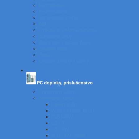
Rozraďovače
Rýchloviazače
Samolepiace vrecká
Sejfy
Vizitkáre a telefónne adresáre
Zakladacie obaly
Zatváracie a písacie dosky
Závesné obaly
Tubusy
Otáčacie stojany a vozíky
PC doplnky, príslušenstvo
Organizácia káblov
Archivačné média
Diskety a Zip
Puzdrá a tašky na CD
DVD R/RW
CD - R
CD - RW
BLU - RAY médiá