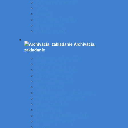
Kancelárske odkladače
Tacker
Pečiatky
Pripináčiky a špendlíky
Drobnosti stola
Podložky na stôl
Archivácia,
zakladanie
Archivačné krabice a klip
Indexové značky
Kožené aktovky a kufre
Krúžkové zakladače
Násuvné lišty a obaly
Obaly na zošity
Odkladacie mapy a dosky papier
Odkladacie obaly - krabice
Pákové zakladače
Plastové obaly
Podpisové a katalógove knihy
Pokladničky a skrinky
Portfóliá