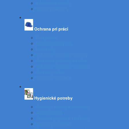
Informačné tabuľky
Spätné projektory
Ochrana pri práci
Prvá pomoc
Bezpečnostné prvky
Lekárničky
Ochranné pomôcky na nohy
Ochranné pomôcky na ruky
Ochranné pomôcky na hlavu
Ochranný odev
Výstražné značenie
Hygienické potreby
Servítky - utierky a zásobníky
Autokozmetika
Toaletné papiere a zásobníky
Čistiace prostriedky