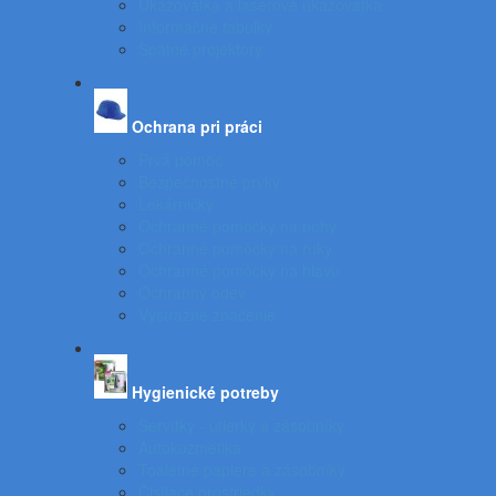
Ukazovátka a laserové ukazovátka
Informačné tabuľky
Spätné projektory
Ochrana pri práci
Prvá pomoc
Bezpečnostné prvky
Lekárničky
Ochranné pomôcky na nohy
Ochranné pomôcky na ruky
Ochranné pomôcky na hlavu
Ochranný odev
Výstražné značenie
Hygienické potreby
Servítky - utierky a zásobníky
Autokozmetika
Toaletné papiere a zásobníky
Čistiace prostriedky