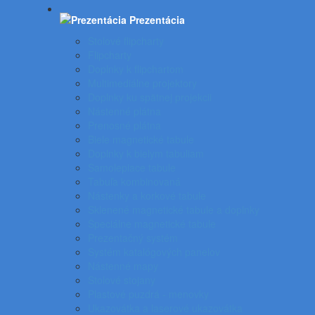
Prezentácia
Stolové flipcharty
Flipcharty
Doplnky k flipchartom
Multimediálne projektory
Doplnky ku spätnej projekcii
Nástenné plátna
Prenosné plátna
Biele magnetické tabule
Doplnky k bielym tabuliam
Samolepiace tabule
Tabuľa kombinovaná
Nástenky a korkové tabule
Sklenené magnetické tabule a doplnky
Špeciálne magnetické tabule
Prezentačný systém
Systém katalógových panelov
Nástenné mapy
Stolové stojany
Plastové puzdrá - menovky
Ukazovátka a laserové ukazovátka