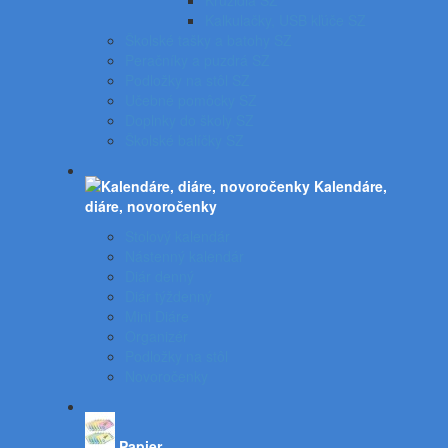
Kružidlá SZ
Kalkulačky, USB kľúče SZ
Školské tašky a batohy SZ
Peračníky a puzdrá SZ
Podložky na stôl SZ
Učebné pomôcky SZ
Doplnky do školy SZ
Školské balíčky SZ
Kalendáre,
diáre, novoročenky
Stolový kalendár
Nástenný kalendár
Diár denný
Diár týždenný
Mini Diáre
Organizér
Podložky na stôl
Novoročenky
Papier