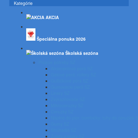
Kategórie
AKCIA
Špeciálna ponuka 2026
Školská sezóna
Písacie potreby SZ
Atramentové perá SZ
Gélové perá, rollery SZ
Guľôčkové perá SZ
Gumovacie perá SZ
Linery SZ
Zvýrazňovače SZ
Mikroceruzky SZ
Ceruzky SZ
Náplne do pier, bombičky, tuhy do ceruziek 
Gumy SZ
Strúhadlá SZ
Zošity a bloky SZ