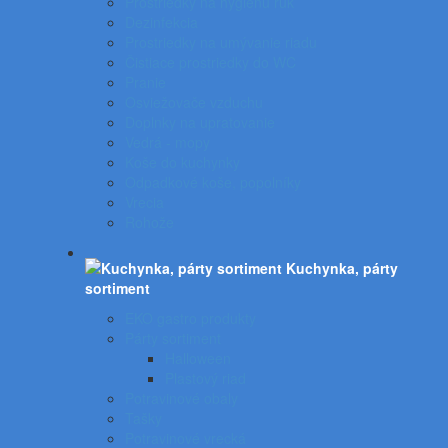
Prostriedky na hygienu rúk
Dezinfekcia
Prostriedky na umývanie riadu
Čistiace prostriedky do WC
Pranie
Osviežovače vzduchu
Doplnky na upratovanie
Vedrá - mopy
Koše do kuchynky
Odpadkové koše, popolníky
Vrecia
Rohože
Kuchynka, párty
sortiment
EKO gastro produkty
Párty sortiment
Halloween
Plastový riad
Potravinové obaly
Tašky
Potravinové vrecká