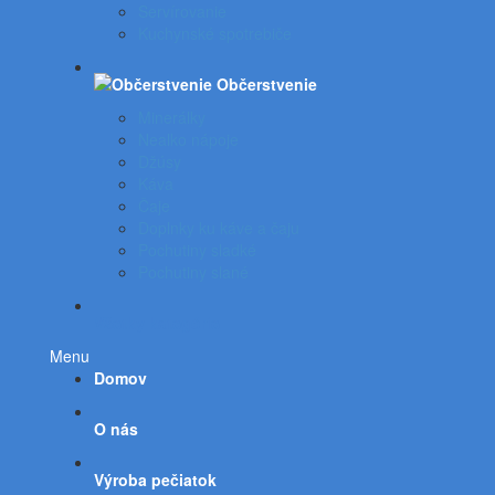
Servírovanie
Kuchynské spotrebiče
Občerstvenie
Minerálky
Nealko nápoje
Džúsy
Káva
Čaje
Doplnky ku káve a čaju
Pochutiny sladké
Pochutiny slané
Všetky kategórie
Menu
Domov
O nás
Výroba pečiatok