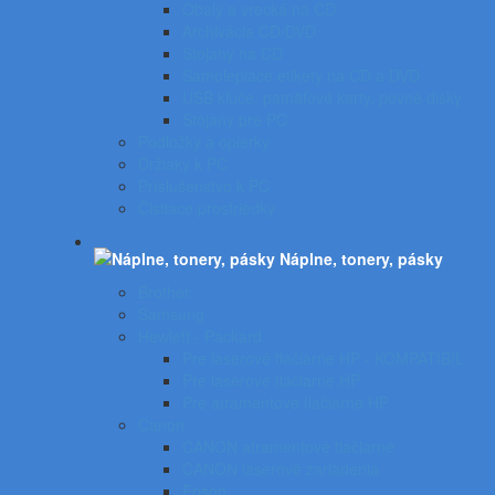
Obaly a vrecká na CD
Archivácia CD/DVD
Stojany na CD
Samolepiace etikety na CD a DVD
USB kľúče, pamäťové karty, pevné disky
Stojany pre PC
Podložky a opierky
Držiaky k PC
Príslušenstvo k PC
Čistiace prostriedky
Náplne, tonery, pásky
Brother
Samsung
Hewlett - Packard
Pre laserové tlačiarne HP - KOMPATIBIL
Pre laserové tlačiarne HP
Pre atramentové tlačiarne HP
Canon
CANON atramentové tlačiarne
CANON laserové zariadenia
Epson