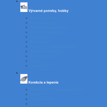
Výtvarné potreby, hobby
Farbičky, voskovky
Fixky, popisovače
Temperové, olejové farby
Vodové, akrylové farby
Tuše, pierka
Kriedy, pastely
Plastelíny, modelovacie hmoty
Štetce, poháre, palety
Obrusy, zástery
Kufríky
Hobby, kreatíva
Korekcia a lepenie
Opravné laky a odstraňovače etikiet
Lepidlá
Lepiace pásky
Korekčné rollery