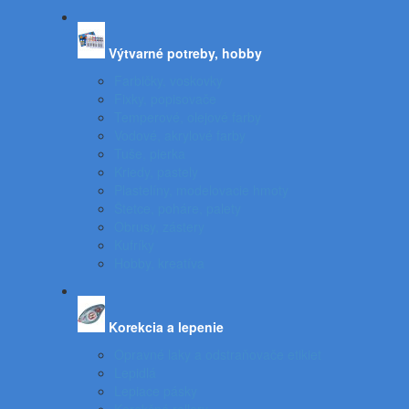
Výtvarné potreby, hobby
Farbičky, voskovky
Fixky, popisovače
Temperové, olejové farby
Vodové, akrylové farby
Tuše, pierka
Kriedy, pastely
Plastelíny, modelovacie hmoty
Štetce, poháre, palety
Obrusy, zástery
Kufríky
Hobby, kreatíva
Korekcia a lepenie
Opravné laky a odstraňovače etikiet
Lepidlá
Lepiace pásky