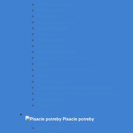
Kopírovacie papiere
Farebné papiere
Fotopapier
Samolepiace etikety
Špeciálny papier
Tlačivá
Poštové obálky
Školský papier
Samolepiace záložky
Samolepiace bločky a kocky
Zošity
Poznámkové bloky, karisbloky
Kroniky
Dizajnové papiere
Tabelačný papier a pásky do pokladne
Pauzovací papier, plotrové role a dvojhárky
Baliace potreby
Piktogramy
Písacie potreby
Gulôčkové perá