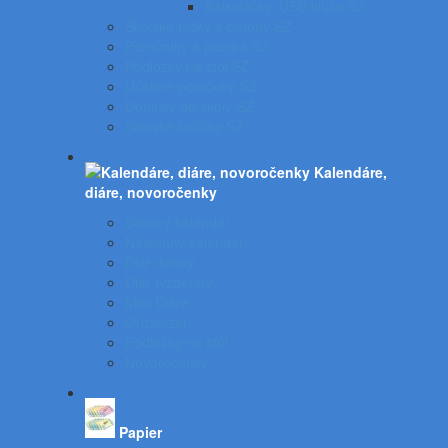
Kalkulačky, USB kľúče SZ
Školské tašky a batohy SZ
Peračníky a puzdrá SZ
Podložky na stôl SZ
Učebné pomôcky SZ
Doplnky do školy SZ
Školské balíčky SZ
Kalendáre,
diáre, novoročenky
Stolový kalendár
Nástenný kalendár
Diár denný
Diár týždenný
Mini Diáre
Organizér
Podložky na stôl
Novoročenky
Papier