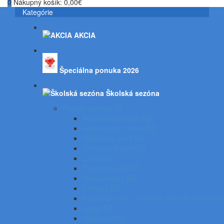
0
Nákupný košík:
0,00€
Kategórie
AKCIA
Špeciálna ponuka 2026
Školská sezóna
Písacie potreby SZ
Atramentové perá SZ
Gélové perá, rollery SZ
Guľôčkové perá SZ
Gumovacie perá SZ
Linery SZ
Zvýrazňovače SZ
Mikroceruzky SZ
Ceruzky SZ
Náplne do pier, bombičky, tuhy do ceruziek 
Gumy SZ
Strúhadlá SZ