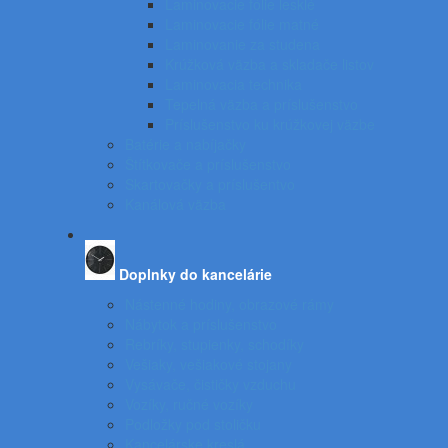
Laminovacie fólie lesklé
Laminovacie fólie matné
Laminovanie za studena
Krúžková väzba a skladače listov
Laminovacia technika
Tepelná väzba a príslušenstvo
Príslušenstvo ku krúžkovej väzbe
Batérie a nabíjačky
Štítkovače a príslušenstvo
Skartovačky a príslušentvo
Kanálová väzba
Doplnky do kancelárie
Nástenné hodiny, obrazové rámy
Nábytok a príslušenstvo
Rebríky, stupienky, schodíky
Vešiaky, vešiakové stojany
Vysávače, čističky vzduchu
Vozíky, ručné vozíky
Podložky pod stoličku
Kancelárske kreslá