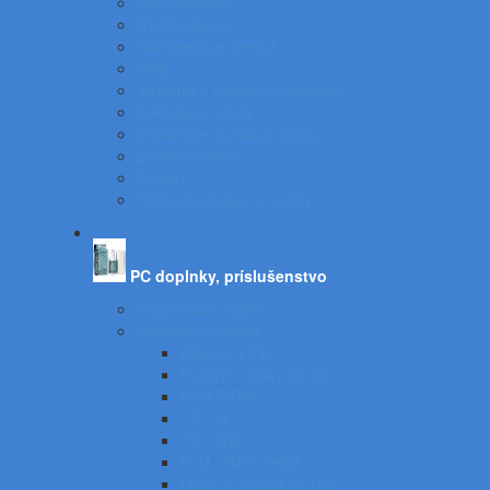
Rozraďovače
Rýchloviazače
Samolepiace vrecká
Sejfy
Vizitkáre a telefónne adresáre
Zakladacie obaly
Zatváracie a písacie dosky
Závesné obaly
Tubusy
Otáčacie stojany a vozíky
PC doplnky, príslušenstvo
Organizácia káblov
Archivačné média
Diskety a Zip
Puzdrá a tašky na CD
DVD R/RW
CD - R
CD - RW
BLU - RAY médiá
Obaly a vrecká na CD