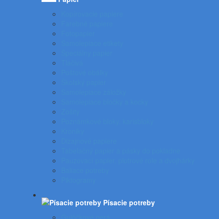
Kopírovacie papiere
Farebné papiere
Fotopapier
Samolepiace etikety
Špeciálny papier
Tlačivá
Poštové obálky
Školský papier
Samolepiace záložky
Samolepiace bločky a kocky
Zošity
Poznámkové bloky, karisbloky
Kroniky
Dizajnové papiere
Tabelačný papier a pásky do pokladne
Pauzovací papier, plotrové role a dvojhárky
Baliace potreby
Piktogramy
Písacie potreby
Gulôčkové perá