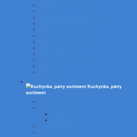
Prostriedky na hygienu rúk
Dezinfekcia
Prostriedky na umývanie riadu
Čistiace prostriedky do WC
Pranie
Osviežovače vzduchu
Doplnky na upratovanie
Vedrá - mopy
Koše do kuchynky
Odpadkové koše, popolníky
Vrecia
Rohože
Kuchynka, párty
sortiment
EKO gastro produkty
Párty sortiment
Halloween
Plastový riad
Potravinové obaly
Tašky