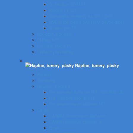
Archivácia CD/DVD
Stojany na CD
Samolepiace etikety na CD a DVD
USB kľúče, pamäťové karty, pevné disky
Stojany pre PC
Podložky a opierky
Držiaky k PC
Príslušenstvo k PC
Čistiace prostriedky
Náplne, tonery, pásky
Brother
Samsung
Hewlett - Packard
Pre laserové tlačiarne HP - KOMPATIBIL
Pre laserové tlačiarne HP
Pre atramentové tlačiarne HP
Canon
CANON atramentové tlačiarne
CANON laserové zariadenia
Epson