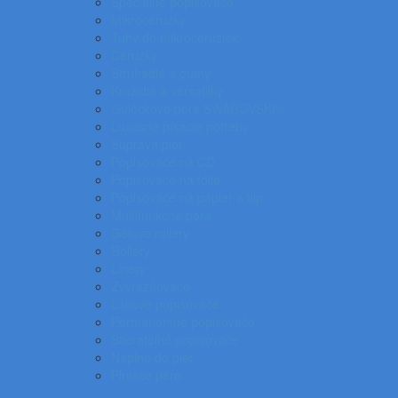
Špeciálne popisovače
Mikroceruzky
Tuhy do mikroceruziek
Ceruzky
Strúhadlá a gumy
Kružidlá a versatilky
Gulôčkové pera SWAROVSKI®
Luxusné písacie potreby
Súprava pier
Popisovače na CD
Popisovače na fólie
Popisovače na papier a flip
Multifunkčné perá
Gélové rollery
Rollery
Linery
Zvýrazňovače
Lakové popisovače
Permanentné popisovače
Stierateľné popisovače
Náplne do pier
Plniace pero