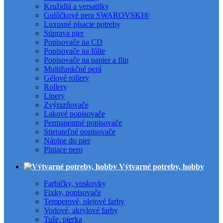
Kružidlá a versatilky
Gulôčkové pera SWAROVSKI®
Luxusné písacie potreby
Súprava pier
Popisovače na CD
Popisovače na fólie
Popisovače na papier a flip
Multifunkčné perá
Gélové rollery
Rollery
Linery
Zvýrazňovače
Lakové popisovače
Permanentné popisovače
Stierateľné popisovače
Náplne do pier
Plniace pero
Výtvarné potreby, hobby
Farbičky, voskovky
Fixky, popisovače
Temperové, olejové farby
Vodové, akrylové farby
Tuše, pierka