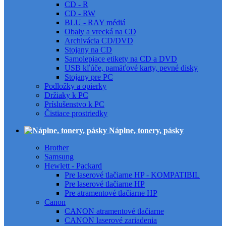
CD - R
CD - RW
BLU - RAY médiá
Obaly a vrecká na CD
Archivácia CD/DVD
Stojany na CD
Samolepiace etikety na CD a DVD
USB kľúče, pamäťové karty, pevné disky
Stojany pre PC
Podložky a opierky
Držiaky k PC
Príslušenstvo k PC
Čistiace prostriedky
Náplne, tonery, pásky
Brother
Samsung
Hewlett - Packard
Pre laserové tlačiarne HP - KOMPATIBIL
Pre laserové tlačiarne HP
Pre atramentové tlačiarne HP
Canon
CANON atramentové tlačiarne
CANON laserové zariadenia