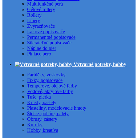
Multifunkčné perá
Gélové rollery
Rollery
Linery
Zvýrazňovače
Lakové popisovače
Permanentné popisovače
Stierateľné popisovače
Náplne do pier
Plniace pero
Výtvarné potreby, hobby
Farbičky, voskovky
Fixky, popisovače
Temperové, olejové farby
Vodové, akrylové farby
Tuše, pierka
Kriedy, pastely
Plastelíny, modelovacie hmoty
Štetce, poháre, palety
Obrusy, zástery
Kufríky
Hobby, kreatíva