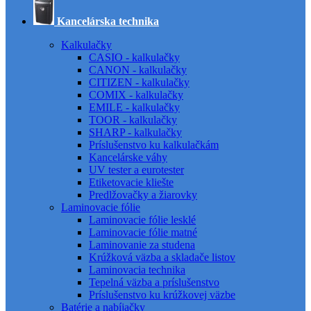
Kancelárska technika
Kalkulačky
CASIO - kalkulačky
CANON - kalkulačky
CITIZEN - kalkulačky
COMIX - kalkulačky
EMILE - kalkulačky
TOOR - kalkulačky
SHARP - kalkulačky
Príslušenstvo ku kalkulačkám
Kancelárske váhy
UV tester a eurotester
Etiketovacie kliešte
Predlžovačky a žiarovky
Laminovacie fólie
Laminovacie fólie lesklé
Laminovacie fólie matné
Laminovanie za studena
Krúžková väzba a skladače listov
Laminovacia technika
Tepelná väzba a príslušenstvo
Príslušenstvo ku krúžkovej väzbe
Batérie a nabíjačky