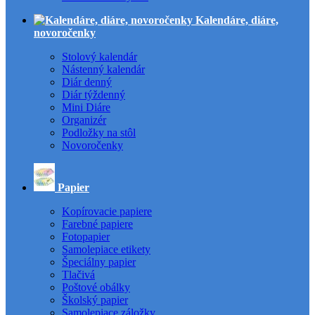
Kalendáre, diáre,
novoročenky
Stolový kalendár
Nástenný kalendár
Diár denný
Diár týždenný
Mini Diáre
Organizér
Podložky na stôl
Novoročenky
Papier
Kopírovacie papiere
Farebné papiere
Fotopapier
Samolepiace etikety
Špeciálny papier
Tlačivá
Poštové obálky
Školský papier
Samolepiace záložky