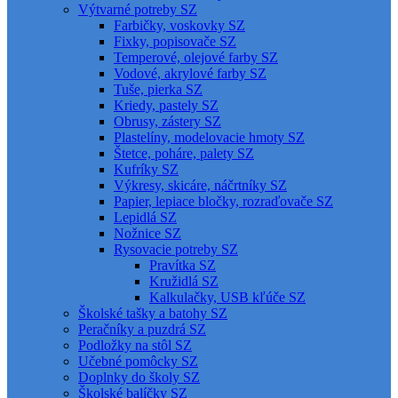
Výtvarné potreby SZ
Farbičky, voskovky SZ
Fixky, popisovače SZ
Temperové, olejové farby SZ
Vodové, akrylové farby SZ
Tuše, pierka SZ
Kriedy, pastely SZ
Obrusy, zástery SZ
Plastelíny, modelovacie hmoty SZ
Štetce, poháre, palety SZ
Kufríky SZ
Výkresy, skicáre, náčrtníky SZ
Papier, lepiace bločky, rozraďovače SZ
Lepidlá SZ
Nožnice SZ
Rysovacie potreby SZ
Pravítka SZ
Kružidlá SZ
Kalkulačky, USB kľúče SZ
Školské tašky a batohy SZ
Peračníky a puzdrá SZ
Podložky na stôl SZ
Učebné pomôcky SZ
Doplnky do školy SZ
Školské balíčky SZ