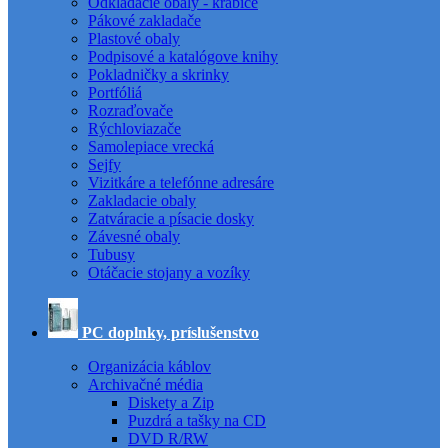
Odkladacie obaly - krabice
Pákové zakladače
Plastové obaly
Podpisové a katalógove knihy
Pokladničky a skrinky
Portfóliá
Rozraďovače
Rýchloviazače
Samolepiace vrecká
Sejfy
Vizitkáre a telefónne adresáre
Zakladacie obaly
Zatváracie a písacie dosky
Závesné obaly
Tubusy
Otáčacie stojany a vozíky
PC doplnky, príslušenstvo
Organizácia káblov
Archivačné média
Diskety a Zip
Puzdrá a tašky na CD
DVD R/RW