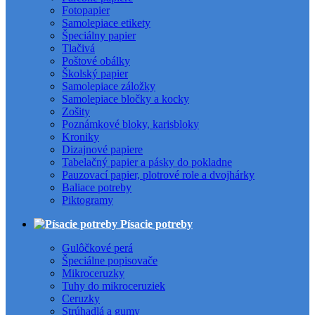
Fotopapier
Samolepiace etikety
Špeciálny papier
Tlačivá
Poštové obálky
Školský papier
Samolepiace záložky
Samolepiace bločky a kocky
Zošity
Poznámkové bloky, karisbloky
Kroniky
Dizajnové papiere
Tabelačný papier a pásky do pokladne
Pauzovací papier, plotrové role a dvojhárky
Baliace potreby
Piktogramy
Písacie potreby
Gulôčkové perá
Špeciálne popisovače
Mikroceruzky
Tuhy do mikroceruziek
Ceruzky
Strúhadlá a gumy