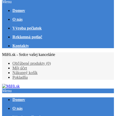
Menu
Domov
O nás
Výroba pečiatok
Reklamná potlač
Kontakty
MiHi.sk - Srdce vašej kancelárie
Obľúbené produkty (0)
Môj účet
Nákupný košík
Pokladňa
Menu
Domov
O nás