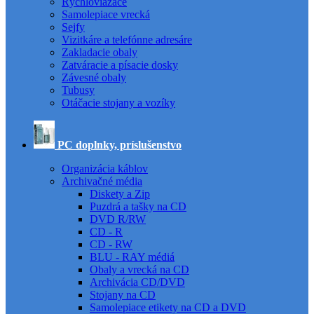
Rýchloviazače
Samolepiace vrecká
Sejfy
Vizitkáre a telefónne adresáre
Zakladacie obaly
Zatváracie a písacie dosky
Závesné obaly
Tubusy
Otáčacie stojany a vozíky
PC doplnky, príslušenstvo
Organizácia káblov
Archivačné média
Diskety a Zip
Puzdrá a tašky na CD
DVD R/RW
CD - R
CD - RW
BLU - RAY médiá
Obaly a vrecká na CD
Archivácia CD/DVD
Stojany na CD
Samolepiace etikety na CD a DVD