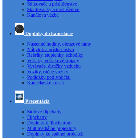
Štítkovače a príslušenstvo
Skartovačky a príslušentvo
Kanálová väzba
Doplnky do kancelárie
Nástenné hodiny, obrazové rámy
Nábytok a príslušenstvo
Rebríky, stupienky, schodíky
Vešiaky, vešiakové stojany
Vysávače, čističky vzduchu
Vozíky, ručné vozíky
Podložky pod stoličku
Kancelárske kreslá
Prezentácia
Stolové flipcharty
Flipcharty
Doplnky k flipchartom
Multimediálne projektory
Doplnky ku spätnej projekcii