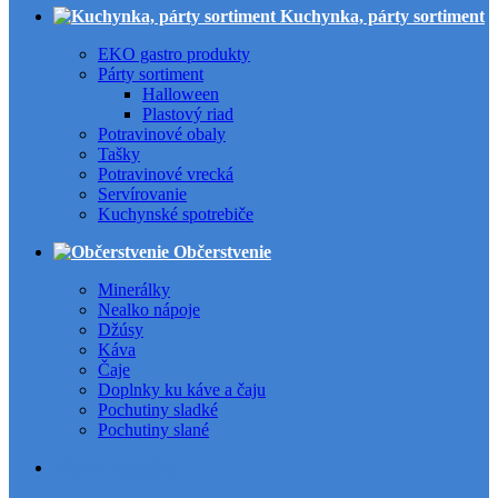
Kuchynka, párty sortiment
EKO gastro produkty
Párty sortiment
Halloween
Plastový riad
Potravinové obaly
Tašky
Potravinové vrecká
Servírovanie
Kuchynské spotrebiče
Občerstvenie
Minerálky
Nealko nápoje
Džúsy
Káva
Čaje
Doplnky ku káve a čaju
Pochutiny sladké
Pochutiny slané
Všetky kategórie