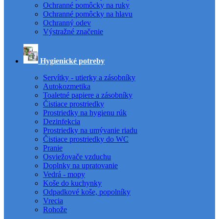
Ochranné pomôcky na ruky
Ochranné pomôcky na hlavu
Ochranný odev
Výstražné značenie
Hygienické potreby
Servítky - utierky a zásobníky
Autokozmetika
Toaletné papiere a zásobníky
Čistiace prostriedky
Prostriedky na hygienu rúk
Dezinfekcia
Prostriedky na umývanie riadu
Čistiace prostriedky do WC
Pranie
Osviežovače vzduchu
Doplnky na upratovanie
Vedrá - mopy
Koše do kuchynky
Odpadkové koše, popolníky
Vrecia
Rohože