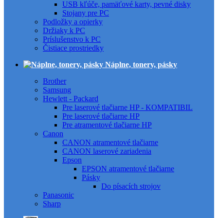
USB kľúče, pamäťové karty, pevné disky
Stojany pre PC
Podložky a opierky
Držiaky k PC
Príslušenstvo k PC
Čistiace prostriedky
Náplne, tonery, pásky
Brother
Samsung
Hewlett - Packard
Pre laserové tlačiarne HP - KOMPATIBIL
Pre laserové tlačiarne HP
Pre atramentové tlačiarne HP
Canon
CANON atramentové tlačiarne
CANON laserové zariadenia
Epson
EPSON atramentové tlačiarne
Pásky
Do písacích strojov
Panasonic
Sharp