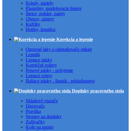
Kriedy, pastely
Plastelíny, modelovacie hmoty
Štetce, poháre, palety
Obrusy, zástery
Kufríky
Hobby, kreatíva
Korekcia a lepenie
Opravné laky a odstraňovače etikiet
Lepidlá
Lepiace pásky
Korekčné rollery
Penové pásky - uchytenie
Lepiace rolery
Baliace pásky - špagát - príslušenstvo
Doplnky pracovného stola
Skladové viazače
Dierovače
Pravítka
Stojany na doplnky
Zošívačky
Koše na papier