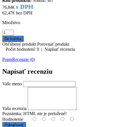
Kód produktu:
NM047307
s DPH
76,84€
62,47€
bez DPH
Množstvo
Obľúbený produkt
Porovnať produkt
Počet hodnotení: 0
|
Napísať recenziu
Popis
Recenzie (0)
Napísať recenziu
Vaše meno
Vaša recenzia
Poznámka:
HTML nie je preložené!
Hodnotenie
Pokračovať