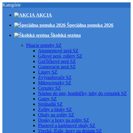
Kategórie
AKCIA
Špeciálna ponuka 2026
Školská sezóna
Písacie potreby SZ
Atramentové perá SZ
Gélové perá, rollery SZ
Guľôčkové perá SZ
Gumovacie perá SZ
Linery SZ
Zvýrazňovače SZ
Mikroceruzky SZ
Ceruzky SZ
Náplne do pier, bombičky, tuhy do ceruziek SZ
Gumy SZ
Strúhadlá SZ
Zošity a bloky SZ
Obaly na zošity SZ
Dosky a boxy na zošity SZ
Plastové a kartónové obaly SZ
Vrecká, fľaše, boxy na desiatu SZ