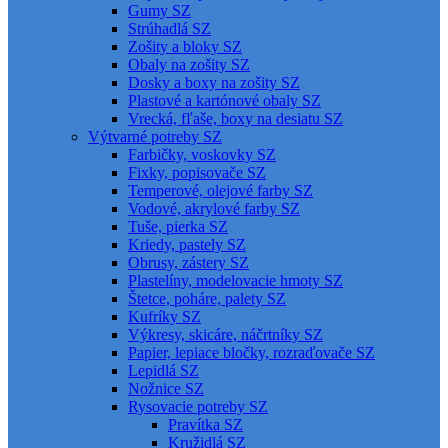
Gumy SZ
Strúhadlá SZ
Zošity a bloky SZ
Obaly na zošity SZ
Dosky a boxy na zošity SZ
Plastové a kartónové obaly SZ
Vrecká, fľaše, boxy na desiatu SZ
Výtvarné potreby SZ
Farbičky, voskovky SZ
Fixky, popisovače SZ
Temperové, olejové farby SZ
Vodové, akrylové farby SZ
Tuše, pierka SZ
Kriedy, pastely SZ
Obrusy, zástery SZ
Plastelíny, modelovacie hmoty SZ
Štetce, poháre, palety SZ
Kufríky SZ
Výkresy, skicáre, náčrtníky SZ
Papier, lepiace bločky, rozraďovače SZ
Lepidlá SZ
Nožnice SZ
Rysovacie potreby SZ
Pravítka SZ
Kružidlá SZ