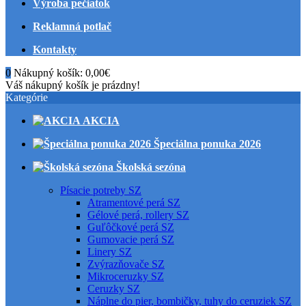
Výroba pečiatok
Reklamná potlač
Kontakty
0
Nákupný košík:
0,00€
Váš nákupný košík je prázdny!
Kategórie
AKCIA
Špeciálna ponuka 2026
Školská sezóna
Písacie potreby SZ
Atramentové perá SZ
Gélové perá, rollery SZ
Guľôčkové perá SZ
Gumovacie perá SZ
Linery SZ
Zvýrazňovače SZ
Mikroceruzky SZ
Ceruzky SZ
Náplne do pier, bombičky, tuhy do ceruziek SZ