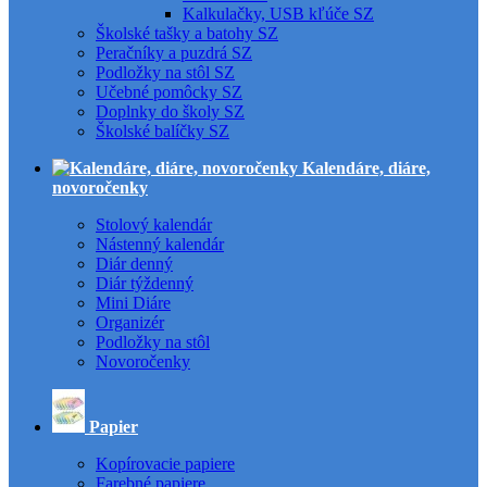
Kalkulačky, USB kľúče SZ
Školské tašky a batohy SZ
Peračníky a puzdrá SZ
Podložky na stôl SZ
Učebné pomôcky SZ
Doplnky do školy SZ
Školské balíčky SZ
Kalendáre, diáre,
novoročenky
Stolový kalendár
Nástenný kalendár
Diár denný
Diár týždenný
Mini Diáre
Organizér
Podložky na stôl
Novoročenky
Papier
Kopírovacie papiere
Farebné papiere