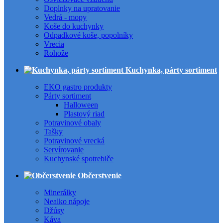
Doplnky na upratovanie
Vedrá - mopy
Koše do kuchynky
Odpadkové koše, popolníky
Vrecia
Rohože
Kuchynka, párty sortiment
EKO gastro produkty
Párty sortiment
Halloween
Plastový riad
Potravinové obaly
Tašky
Potravinové vrecká
Servírovanie
Kuchynské spotrebiče
Občerstvenie
Minerálky
Nealko nápoje
Džúsy
Káva