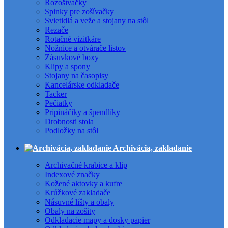
Rozošívačky
Spinky pre zošívačky
Svietidlá a veže a stojany na stôl
Rezače
Rotačné vizitkáre
Nožnice a otvárače listov
Zásuvkové boxy
Klipy a spony
Stojany na časopisy
Kancelárske odkladače
Tacker
Pečiatky
Pripináčiky a špendlíky
Drobnosti stola
Podložky na stôl
Archivácia, zakladanie
Archivačné krabice a klip
Indexové značky
Kožené aktovky a kufre
Krúžkové zakladače
Násuvné lišty a obaly
Obaly na zošity
Odkladacie mapy a dosky papier