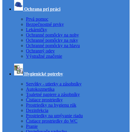
Ochrana pri práci
Prvá pomoc
Bezpečnostné prvky
Lekárničky
Ochranné pomôcky na nohy
Ochranné pomôcky na ruky
Ochranné pomôcky na hlavu
Ochranný odev
Výstražné značenie
Hygienické potreby
Servítky - utierky a zásobníky
Autokozmetika
Toaletné papiere a zásobníky
Čistiace prostriedky
Prostriedky na hygienu rúk
Dezinfekcia
Prostriedky na umývanie riadu
Čistiace prostriedky do WC
Pranie
Osviežovače vzduchu