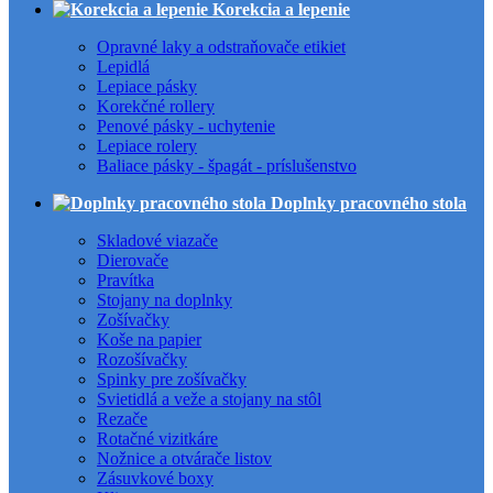
Korekcia a lepenie
Opravné laky a odstraňovače etikiet
Lepidlá
Lepiace pásky
Korekčné rollery
Penové pásky - uchytenie
Lepiace rolery
Baliace pásky - špagát - príslušenstvo
Doplnky pracovného stola
Skladové viazače
Dierovače
Pravítka
Stojany na doplnky
Zošívačky
Koše na papier
Rozošívačky
Spinky pre zošívačky
Svietidlá a veže a stojany na stôl
Rezače
Rotačné vizitkáre
Nožnice a otvárače listov
Zásuvkové boxy