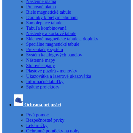
Nástenné plátna
Prenosné plátna
Biele magnetické tabule
Doplnky k bielym tabuliam
Samolepiace tabule
Tabuľa kombinovaná
Nástenky a korkové tabule
Sklenené magnetické tabule a doplnky
Špeciálne magnetické tabule
Prezentačný systém
Systém katalógových panelov
Nástenné mapy
Stolové stojany
Plastové puzdrá - menovky
Ukazovátka a laserové ukazovátka
Informačné tabuľky
Spätné projektory
Ochrana pri práci
Prvá pomoc
Bezpečnostné prvky
Lekárničky
Ochranné pomôcky na nohy