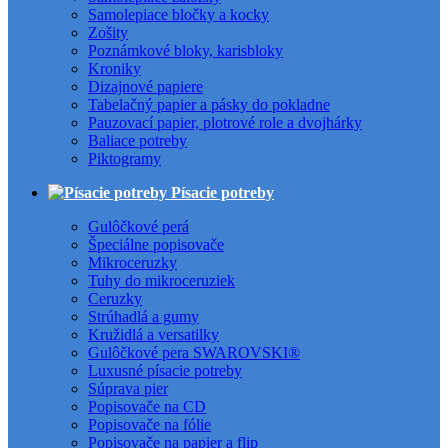
Samolepiace bločky a kocky
Zošity
Poznámkové bloky, karisbloky
Kroniky
Dizajnové papiere
Tabelačný papier a pásky do pokladne
Pauzovací papier, plotrové role a dvojhárky
Baliace potreby
Piktogramy
Písacie potreby
Gulôčkové perá
Špeciálne popisovače
Mikroceruzky
Tuhy do mikroceruziek
Ceruzky
Strúhadlá a gumy
Kružidlá a versatilky
Gulôčkové pera SWAROVSKI®
Luxusné písacie potreby
Súprava pier
Popisovače na CD
Popisovače na fólie
Popisovače na papier a flip