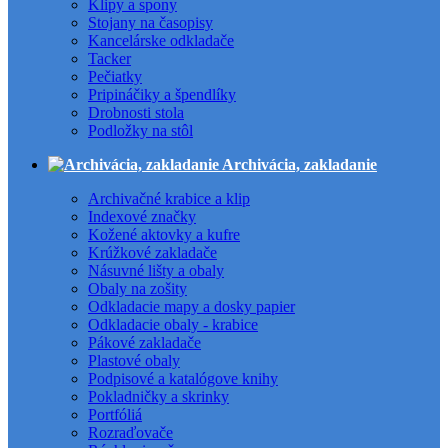
Klipy a spony
Stojany na časopisy
Kancelárske odkladače
Tacker
Pečiatky
Pripináčiky a špendlíky
Drobnosti stola
Podložky na stôl
Archivácia, zakladanie
Archivačné krabice a klip
Indexové značky
Kožené aktovky a kufre
Krúžkové zakladače
Násuvné lišty a obaly
Obaly na zošity
Odkladacie mapy a dosky papier
Odkladacie obaly - krabice
Pákové zakladače
Plastové obaly
Podpisové a katalógove knihy
Pokladničky a skrinky
Portfóliá
Rozraďovače