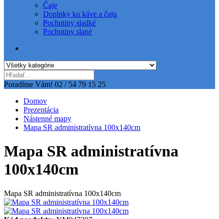
Čaje
Doplnky ku káve a čaju
Pochutiny sladké
Pochutiny slané
Všetky kategórie
Poradíme Vám!
02 / 54 79 15 25
Domov
Prezentácia
Nástenné mapy
Mapa SR administratívna 100x140cm
Mapa SR administratívna
100x140cm
Mapa SR administratívna 100x140cm