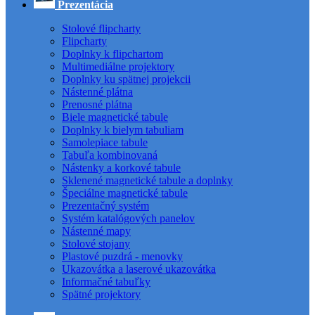
Prezentácia
Stolové flipcharty
Flipcharty
Doplnky k flipchartom
Multimediálne projektory
Doplnky ku spätnej projekcii
Nástenné plátna
Prenosné plátna
Biele magnetické tabule
Doplnky k bielym tabuliam
Samolepiace tabule
Tabuľa kombinovaná
Nástenky a korkové tabule
Sklenené magnetické tabule a doplnky
Špeciálne magnetické tabule
Prezentačný systém
Systém katalógových panelov
Nástenné mapy
Stolové stojany
Plastové puzdrá - menovky
Ukazovátka a laserové ukazovátka
Informačné tabuľky
Spätné projektory