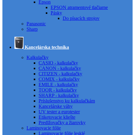
Epson
EPSON atramentové tlačiarne
Pásky
Do písacích strojov
Panasonic
Sharp
Kancelárska technika
Kalkulačky
CASIO - kalkulačky
CANON - kalkulačky
CITIZEN - kalkulačky
COMIX - kalkulačky
EMILE - kalkulačky
TOOR - kalkulačky
SHARP - kalkulačky
Príslušenstvo ku kalkulačkám
Kancelárske váhy
UV tester a eurotester
Etiketovacie kliešte
Predlžovačky a žiarovky
Laminovacie fólie
Laminovacie fólie lesklé