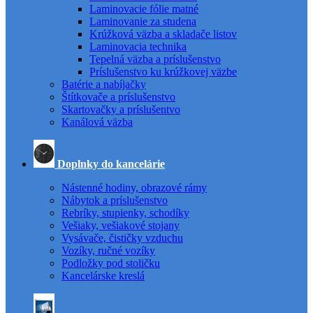
Laminovacie fólie matné
Laminovanie za studena
Krúžková väzba a skladače listov
Laminovacia technika
Tepelná väzba a príslušenstvo
Príslušenstvo ku krúžkovej väzbe
Batérie a nabíjačky
Štítkovače a príslušenstvo
Skartovačky a príslušentvo
Kanálová väzba
Doplnky do kancelárie
Nástenné hodiny, obrazové rámy
Nábytok a príslušenstvo
Rebríky, stupienky, schodíky
Vešiaky, vešiakové stojany
Vysávače, čističky vzduchu
Vozíky, ručné vozíky
Podložky pod stoličku
Kancelárske kreslá