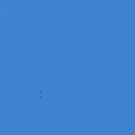
a
vá väzba a
e listov
vacia
ka
á väzba a
enstvo
enstvo ku
vej väzbe
akové
Podložky pod stoličku
Kancelárske kreslá
tičky
 vozíky