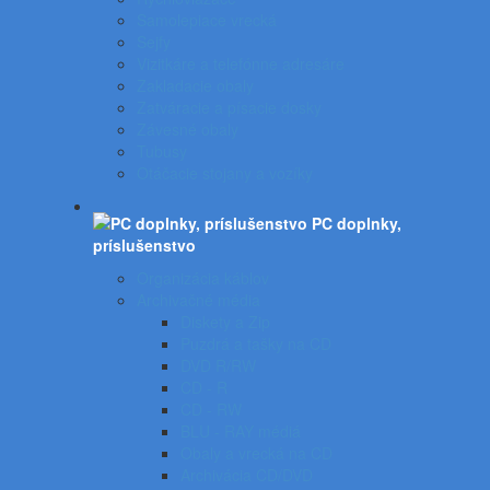
Samolepiace vrecká
Sejfy
Vizitkáre a telefónne adresáre
Zakladacie obaly
Zatváracie a písacie dosky
Závesné obaly
Tubusy
Otáčacie stojany a vozíky
PC doplnky,
príslušenstvo
Organizácia káblov
Archivačné média
Diskety a Zip
Puzdrá a tašky na CD
DVD R/RW
CD - R
CD - RW
BLU - RAY médiá
Obaly a vrecká na CD
Archivácia CD/DVD