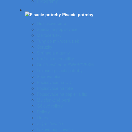
Piktogramy
Písacie potreby
Gulôčkové perá
Špeciálne popisovače
Mikroceruzky
Tuhy do mikroceruziek
Ceruzky
Strúhadlá a gumy
Kružidlá a versatilky
Gulôčkové pera SWAROVSKI®
Luxusné písacie potreby
Súprava pier
Popisovače na CD
Popisovače na fólie
Popisovače na papier a flip
Multifunkčné perá
Gélové rollery
Rollery
Linery
Zvýrazňovače
Lakové popisovače