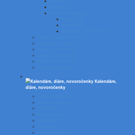
Lepidlá SZ
Nožnice SZ
Rysovacie potreby SZ
Pravítka SZ
Kružidlá SZ
Kalkulačky, USB kľúče SZ
Školské tašky a batohy SZ
Peračníky a puzdrá SZ
Podložky na stôl SZ
Učebné pomôcky SZ
Doplnky do školy SZ
Školské balíčky SZ
Kalendáre,
diáre, novoročenky
Stolový kalendár
Nástenný kalendár
Diár denný
Diár týždenný
Mini Diáre
Organizér
Podložky na stôl