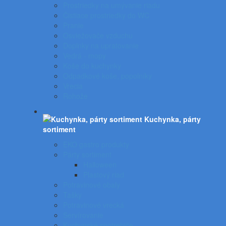
Prostriedky na umývanie riadu
Čistiace prostriedky do WC
Pranie
Osviežovače vzduchu
Doplnky na upratovanie
Vedrá - mopy
Koše do kuchynky
Odpadkové koše, popolníky
Vrecia
Rohože
Kuchynka, párty
sortiment
EKO gastro produkty
Párty sortiment
Halloween
Plastový riad
Potravinové obaly
Tašky
Potravinové vrecká
Servírovanie
Kuchynské spotrebiče