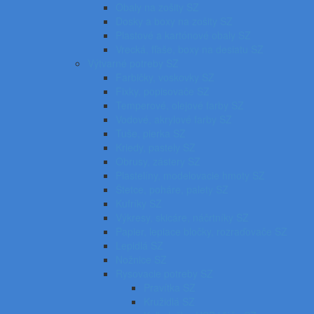
Obaly na zošity SZ
Dosky a boxy na zošity SZ
Plastové a kartónové obaly SZ
Vrecká, fľaše, boxy na desiatu SZ
Výtvarné potreby SZ
Farbičky, voskovky SZ
Fixky, popisovače SZ
Temperové, olejové farby SZ
Vodové, akrylové farby SZ
Tuše, pierka SZ
Kriedy, pastely SZ
Obrusy, zástery SZ
Plastelíny, modelovacie hmoty SZ
Štetce, poháre, palety SZ
Kufríky SZ
Výkresy, skicáre, náčrtníky SZ
Papier, lepiace bločky, rozraďovače SZ
Lepidlá SZ
Nožnice SZ
Rysovacie potreby SZ
Pravítka SZ
Kružidlá SZ