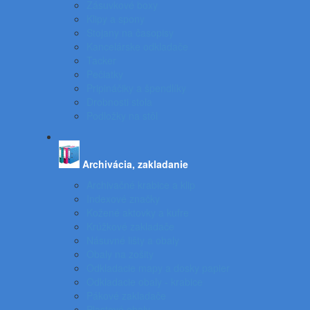
Zásuvkové boxy
Klipy a spony
Stojany na časopisy
Kancelárske odkladače
Tacker
Pečiatky
Pripináčiky a špendlíky
Drobnosti stola
Podložky na stôl
Archivácia, zakladanie
Archivačné krabice a klip
Indexové značky
Kožené aktovky a kufre
Krúžkové zakladače
Násuvné lišty a obaly
Obaly na zošity
Odkladacie mapy a dosky papier
Odkladacie obaly - krabice
Pákové zakladače
Plastové obaly