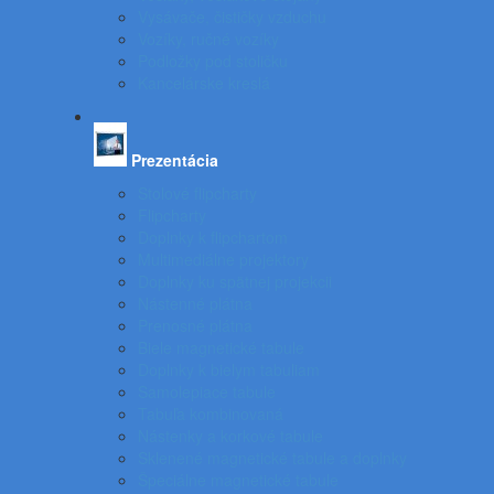
Vysávače, čističky vzduchu
Vozíky, ručné vozíky
Podložky pod stoličku
Kancelárske kreslá
Prezentácia
Stolové flipcharty
Flipcharty
Doplnky k flipchartom
Multimediálne projektory
Doplnky ku spätnej projekcii
Nástenné plátna
Prenosné plátna
Biele magnetické tabule
Doplnky k bielym tabuliam
Samolepiace tabule
Tabuľa kombinovaná
Nástenky a korkové tabule
Sklenené magnetické tabule a doplnky
Špeciálne magnetické tabule