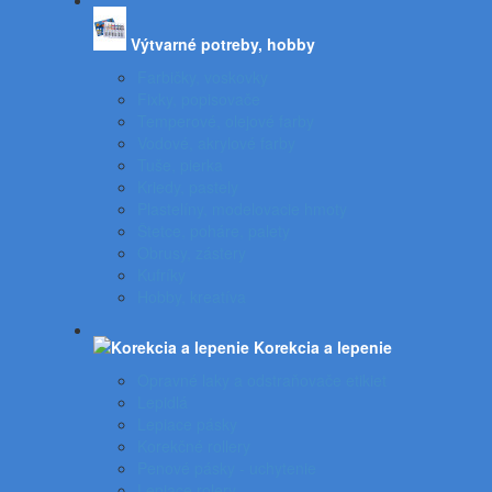
Výtvarné potreby, hobby
Farbičky, voskovky
Fixky, popisovače
Temperové, olejové farby
Vodové, akrylové farby
Tuše, pierka
Kriedy, pastely
Plastelíny, modelovacie hmoty
Štetce, poháre, palety
Obrusy, zástery
Kufríky
Hobby, kreatíva
Korekcia a lepenie
Opravné laky a odstraňovače etikiet
Lepidlá
Lepiace pásky
Korekčné rollery
Penové pásky - uchytenie
Lepiace rolery