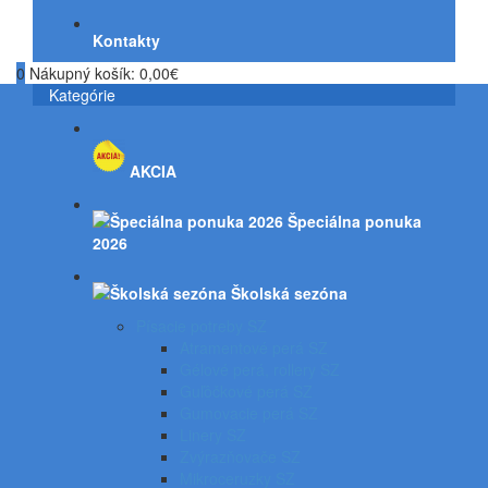
Kontakty
0
Nákupný košík:
0,00€
Kategórie
AKCIA
Špeciálna ponuka
2026
Školská sezóna
Písacie potreby SZ
Atramentové perá SZ
Gélové perá, rollery SZ
Guľôčkové perá SZ
Gumovacie perá SZ
Linery SZ
Zvýrazňovače SZ
Mikroceruzky SZ