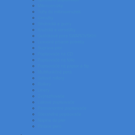
Mikroceruzky
Tuhy do mikroceruziek
Ceruzky
Strúhadlá a gumy
Kružidlá a versatilky
Gulôčkové pera SWAROVSKI®
Luxusné písacie potreby
Súprava pier
Popisovače na CD
Popisovače na fólie
Popisovače na papier a flip
Multifunkčné perá
Gélové rollery
Rollery
Linery
Zvýrazňovače
Lakové popisovače
Permanentné popisovače
Stierateľné popisovače
Náplne do pier
Plniace pero