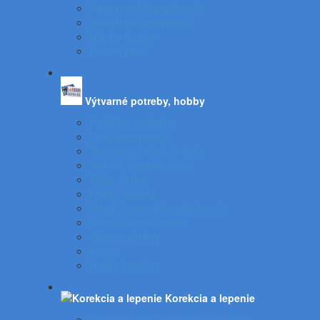
Permanentné popisovače
Stierateľné popisovače
Náplne do pier
Plniace pero
Výtvarné potreby, hobby
Farbičky, voskovky
Fixky, popisovače
Temperové, olejové farby
Vodové, akrylové farby
Tuše, pierka
Kriedy, pastely
Plastelíny, modelovacie hmoty
Štetce, poháre, palety
Obrusy, zástery
Kufríky
Hobby, kreatíva
Korekcia a lepenie
Opravné laky a odstraňovače etikiet