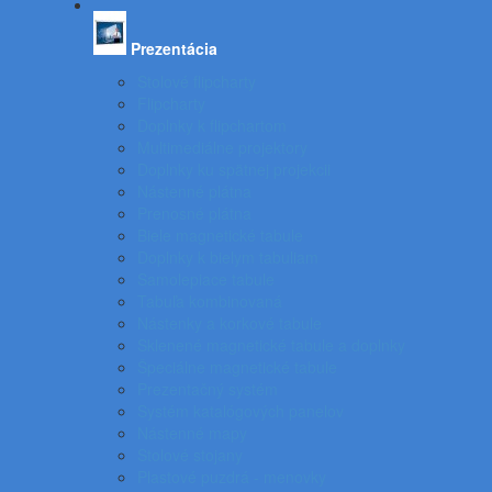
Prezentácia
Stolové flipcharty
Flipcharty
Doplnky k flipchartom
Multimediálne projektory
Doplnky ku spätnej projekcii
Nástenné plátna
Prenosné plátna
Biele magnetické tabule
Doplnky k bielym tabuliam
Samolepiace tabule
Tabuľa kombinovaná
Nástenky a korkové tabule
Sklenené magnetické tabule a doplnky
Špeciálne magnetické tabule
Prezentačný systém
Systém katalógových panelov
Nástenné mapy
Stolové stojany
Plastové puzdrá - menovky