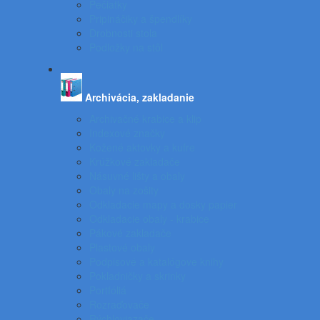
Pečiatky
Pripináčiky a špendlíky
Drobnosti stola
Podložky na stôl
Archivácia, zakladanie
Archivačné krabice a klip
Indexové značky
Kožené aktovky a kufre
Krúžkové zakladače
Násuvné lišty a obaly
Obaly na zošity
Odkladacie mapy a dosky papier
Odkladacie obaly - krabice
Pákové zakladače
Plastové obaly
Podpisové a katalógove knihy
Pokladničky a skrinky
Portfóliá
Rozraďovače
Rýchloviazače