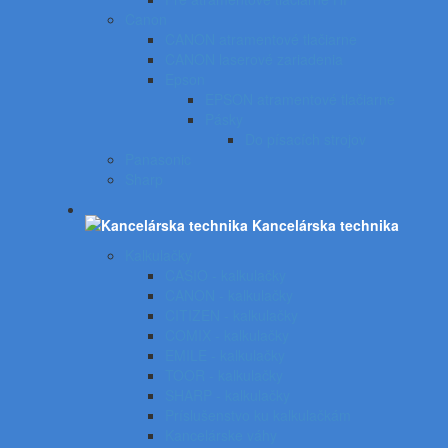
Canon
CANON atramentové tlačiarne
CANON laserové zariadenia
Epson
EPSON atramentové tlačiarne
Pásky
Do písacích strojov
Panasonic
Sharp
Kancelárska technika
Kalkulačky
CASIO - kalkulačky
CANON - kalkulačky
CITIZEN - kalkulačky
COMIX - kalkulačky
EMILE - kalkulačky
TOOR - kalkulačky
SHARP - kalkulačky
Príslušenstvo ku kalkulačkám
Kancelárske váhy