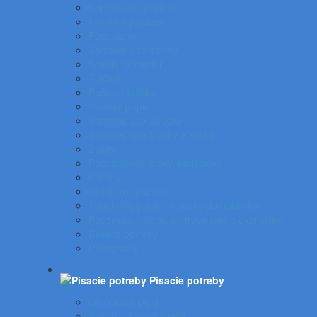
Kopírovacie papiere
Farebné papiere
Fotopapier
Samolepiace etikety
Špeciálny papier
Tlačivá
Poštové obálky
Školský papier
Samolepiace záložky
Samolepiace bločky a kocky
Zošity
Poznámkové bloky, karisbloky
Kroniky
Dizajnové papiere
Tabelačný papier a pásky do pokladne
Pauzovací papier, plotrové role a dvojhárky
Baliace potreby
Piktogramy
Písacie potreby
Gulôčkové perá
Špeciálne popisovače