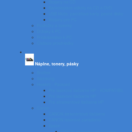
Stojany na CD
Samolepiace etikety na CD a DVD
USB kľúče, pamäťové karty, pevné disky
Stojany pre PC
Podložky a opierky
Držiaky k PC
Príslušenstvo k PC
Čistiace prostriedky
Náplne, tonery, pásky
Brother
Samsung
Hewlett - Packard
Pre laserové tlačiarne HP - KOMPATIBIL
Pre laserové tlačiarne HP
Pre atramentové tlačiarne HP
Canon
CANON atramentové tlačiarne
CANON laserové zariadenia
Epson
EPSON atramentové tlačiarne