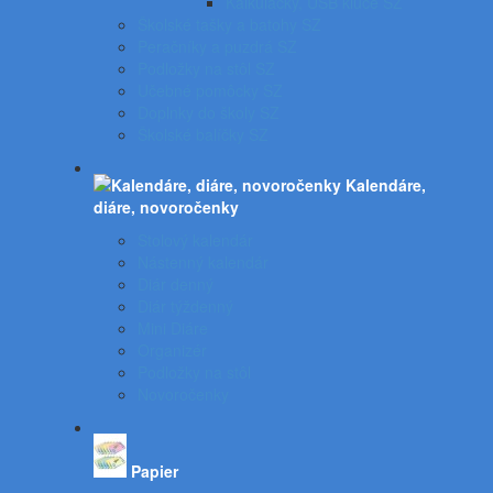
Kalkulačky, USB kľúče SZ
Školské tašky a batohy SZ
Peračníky a puzdrá SZ
Podložky na stôl SZ
Učebné pomôcky SZ
Doplnky do školy SZ
Školské balíčky SZ
Kalendáre,
diáre, novoročenky
Stolový kalendár
Nástenný kalendár
Diár denný
Diár týždenný
Mini Diáre
Organizér
Podložky na stôl
Novoročenky
Papier