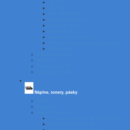
CD - R
CD - RW
BLU - RAY médiá
Obaly a vrecká na CD
Archivácia CD/DVD
Stojany na CD
Samolepiace etikety na CD a DVD
USB kľúče, pamäťové karty, pevné disky
Stojany pre PC
Podložky a opierky
Držiaky k PC
Príslušenstvo k PC
Čistiace prostriedky
Náplne, tonery, pásky
Brother
Samsung
Hewlett - Packard
Pre laserové tlačiarne HP - KOMPATIBIL
Pre laserové tlačiarne HP
Pre atramentové tlačiarne HP