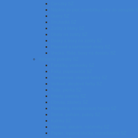
Ceruzky SZ
Náplne do pier, bombičky, tuhy do ceruziek 
Gumy SZ
Strúhadlá SZ
Zošity a bloky SZ
Obaly na zošity SZ
Dosky a boxy na zošity SZ
Plastové a kartónové obaly SZ
Vrecká, fľaše, boxy na desiatu SZ
Výtvarné potreby SZ
Farbičky, voskovky SZ
Fixky, popisovače SZ
Temperové, olejové farby SZ
Vodové, akrylové farby SZ
Tuše, pierka SZ
Kriedy, pastely SZ
Obrusy, zástery SZ
Plastelíny, modelovacie hmoty SZ
Štetce, poháre, palety SZ
Kufríky SZ
Výkresy, skicáre, náčrtníky SZ
Papier, lepiace bločky, rozraďovače SZ