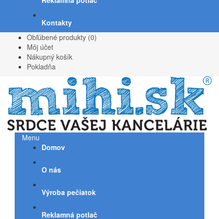
Reklamná potlač
Kontakty
Obľúbené produkty (0)
Môj účet
Nákupný košík
Pokladňa
Menu
Domov
O nás
Výroba pečiatok
Reklamná potlač