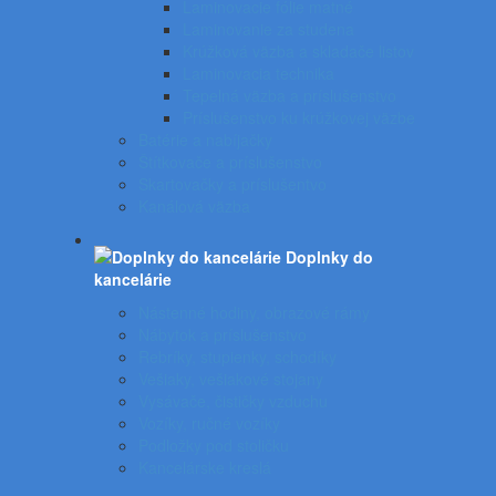
Laminovacie fólie matné
Laminovanie za studena
Krúžková väzba a skladače listov
Laminovacia technika
Tepelná väzba a príslušenstvo
Príslušenstvo ku krúžkovej väzbe
Batérie a nabíjačky
Štítkovače a príslušenstvo
Skartovačky a príslušentvo
Kanálová väzba
Doplnky do
kancelárie
Nástenné hodiny, obrazové rámy
Nábytok a príslušenstvo
Rebríky, stupienky, schodíky
Vešiaky, vešiakové stojany
Vysávače, čističky vzduchu
Vozíky, ručné vozíky
Podložky pod stoličku
Kancelárske kreslá