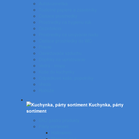
Autokozmetika
Toaletné papiere a zásobníky
Čistiace prostriedky
Prostriedky na hygienu rúk
Dezinfekcia
Prostriedky na umývanie riadu
Čistiace prostriedky do WC
Pranie
Osviežovače vzduchu
Doplnky na upratovanie
Vedrá - mopy
Koše do kuchynky
Odpadkové koše, popolníky
Vrecia
Rohože
Kuchynka, párty
sortiment
EKO gastro produkty
Párty sortiment
Halloween
Plastový riad