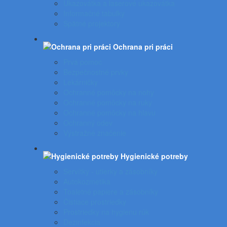
Ukazovátka a laserové ukazovátka
Informačné tabuľky
Spätné projektory
Ochrana pri práci
Prvá pomoc
Bezpečnostné prvky
Lekárničky
Ochranné pomôcky na nohy
Ochranné pomôcky na ruky
Ochranné pomôcky na hlavu
Ochranný odev
Výstražné značenie
Hygienické potreby
Servítky - utierky a zásobníky
Autokozmetika
Toaletné papiere a zásobníky
Čistiace prostriedky
Prostriedky na hygienu rúk
Dezinfekcia