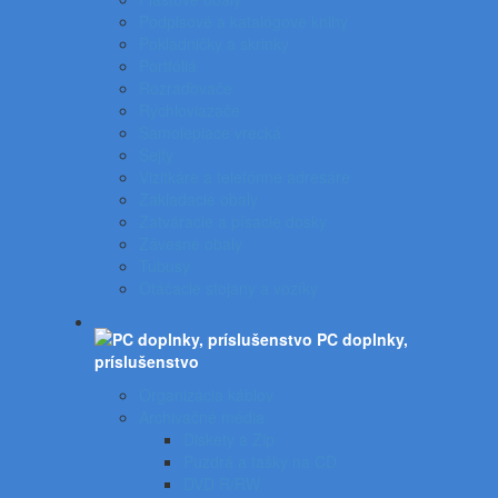
Podpisové a katalógove knihy
Pokladničky a skrinky
Portfóliá
Rozraďovače
Rýchloviazače
Samolepiace vrecká
Sejfy
Vizitkáre a telefónne adresáre
Zakladacie obaly
Zatváracie a písacie dosky
Závesné obaly
Tubusy
Otáčacie stojany a vozíky
PC doplnky,
príslušenstvo
Organizácia káblov
Archivačné média
Diskety a Zip
Puzdrá a tašky na CD
DVD R/RW