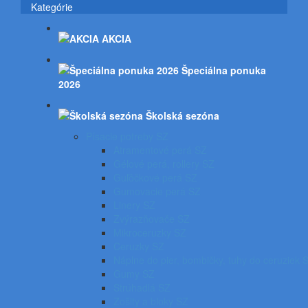
Kategórie
AKCIA
Špeciálna ponuka
2026
Školská sezóna
Písacie potreby SZ
Atramentové perá SZ
Gélové perá, rollery SZ
Guľôčkové perá SZ
Gumovacie perá SZ
Linery SZ
Zvýrazňovače SZ
Mikroceruzky SZ
Ceruzky SZ
Náplne do pier, bombičky, tuhy do ceruziek 
Gumy SZ
Strúhadlá SZ
Zošity a bloky SZ