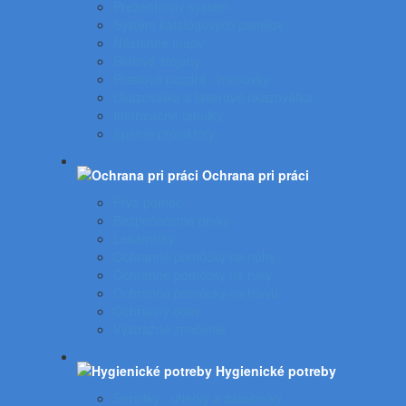
Prezentačný systém
Systém katalógových panelov
Nástenné mapy
Stolové stojany
Plastové puzdrá - menovky
Ukazovátka a laserové ukazovátka
Informačné tabuľky
Spätné projektory
Ochrana pri práci
Prvá pomoc
Bezpečnostné prvky
Lekárničky
Ochranné pomôcky na nohy
Ochranné pomôcky na ruky
Ochranné pomôcky na hlavu
Ochranný odev
Výstražné značenie
Hygienické potreby
Servítky - utierky a zásobníky