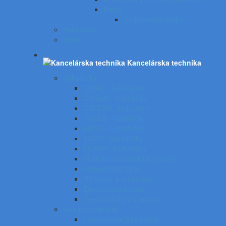
Pásky
Do písacích strojov
Panasonic
Sharp
Kancelárska technika
Kalkulačky
CASIO - kalkulačky
CANON - kalkulačky
CITIZEN - kalkulačky
COMIX - kalkulačky
EMILE - kalkulačky
TOOR - kalkulačky
SHARP - kalkulačky
Príslušenstvo ku kalkulačkám
Kancelárske váhy
UV tester a eurotester
Etiketovacie kliešte
Predlžovačky a žiarovky
Laminovacie fólie
Laminovacie fólie lesklé