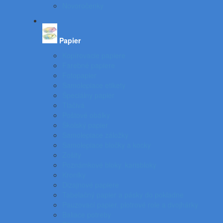
Novoročenky
Papier
Kopírovacie papiere
Farebné papiere
Fotopapier
Samolepiace etikety
Špeciálny papier
Tlačivá
Poštové obálky
Školský papier
Samolepiace záložky
Samolepiace bločky a kocky
Zošity
Poznámkové bloky, karisbloky
Kroniky
Dizajnové papiere
Tabelačný papier a pásky do pokladne
Pauzovací papier, plotrové role a dvojhárky
Baliace potreby