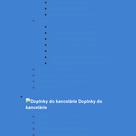
UV tester a eurotester
Etiketovacie kliešte
Predlžovačky a žiarovky
Laminovacie fólie
Laminovacie fólie lesklé
Laminovacie fólie matné
Laminovanie za studena
Krúžková väzba a skladače listov
Laminovacia technika
Tepelná väzba a príslušenstvo
Príslušenstvo ku krúžkovej väzbe
Batérie a nabíjačky
Štítkovače a príslušenstvo
Skartovačky a príslušentvo
Kanálová väzba
Doplnky do
kancelárie
Nástenné hodiny, obrazové rámy
Nábytok a príslušenstvo
Rebríky, stupienky, schodíky
Vešiaky, vešiakové stojany