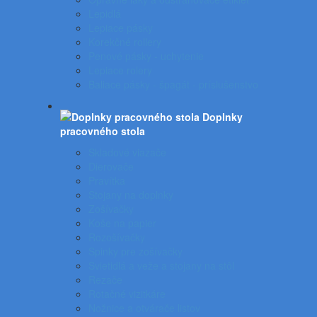
Lepidlá
Lepiace pásky
Korekčné rollery
Penové pásky - uchytenie
Lepiace rolery
Baliace pásky - špagát - príslušenstvo
Doplnky
pracovného stola
Skladové viazače
Dierovače
Pravítka
Stojany na doplnky
Zošívačky
Koše na papier
Rozošívačky
Spinky pre zošívačky
Svietidlá a veže a stojany na stôl
Rezače
Rotačné vizitkáre
Nožnice a otvárače listov