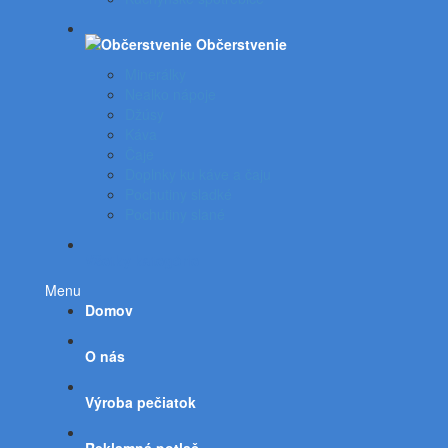
Občerstvenie
Minerálky
Nealko nápoje
Džúsy
Káva
Čaje
Doplnky ku káve a čaju
Pochutiny sladké
Pochutiny slané
Všetky kategórie
Menu
Domov
O nás
Výroba pečiatok