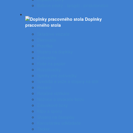
Baliace pásky - špagát - príslušenstvo
Doplnky
pracovného stola
Skladové viazače
Dierovače
Pravítka
Stojany na doplnky
Zošívačky
Koše na papier
Rozošívačky
Spinky pre zošívačky
Svietidlá a veže a stojany na stôl
Rezače
Rotačné vizitkáre
Nožnice a otvárače listov
Zásuvkové boxy
Klipy a spony
Stojany na časopisy
Kancelárske odkladače
Tacker