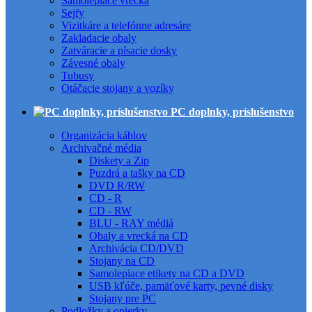
Samolepiace vrecká
Sejfy
Vizitkáre a telefónne adresáre
Zakladacie obaly
Zatváracie a písacie dosky
Závesné obaly
Tubusy
Otáčacie stojany a vozíky
PC doplnky, príslušenstvo
Organizácia káblov
Archivačné média
Diskety a Zip
Puzdrá a tašky na CD
DVD R/RW
CD - R
CD - RW
BLU - RAY médiá
Obaly a vrecká na CD
Archivácia CD/DVD
Stojany na CD
Samolepiace etikety na CD a DVD
USB kľúče, pamäťové karty, pevné disky
Stojany pre PC
Podložky a opierky