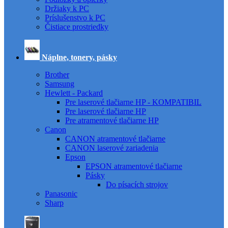
Držiaky k PC
Príslušenstvo k PC
Čistiace prostriedky
Náplne, tonery, pásky
Brother
Samsung
Hewlett - Packard
Pre laserové tlačiarne HP - KOMPATIBIL
Pre laserové tlačiarne HP
Pre atramentové tlačiarne HP
Canon
CANON atramentové tlačiarne
CANON laserové zariadenia
Epson
EPSON atramentové tlačiarne
Pásky
Do písacích strojov
Panasonic
Sharp