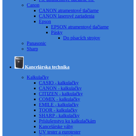
Canon
CANON atramentové tlačiarne
CANON laserové zariadenia
Epson
EPSON atramentové tlačiarne
Pásky
Do písacích strojov
Panasonic
Sharp
Kancelárska technika
Kalkulačky
CASIO - kalkulačky
CANON - kalkulačky
CITIZEN - kalkulačky
COMIX - kalkulačky
EMILE - kalkulačky
TOOR - kalkulačky
SHARP - kalkulačky
Príslušenstvo ku kalkulačkám
Kancelárske váhy
UV tester a eurotester