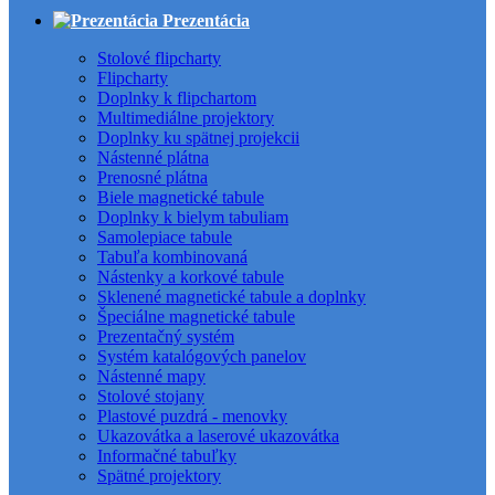
Prezentácia
Stolové flipcharty
Flipcharty
Doplnky k flipchartom
Multimediálne projektory
Doplnky ku spätnej projekcii
Nástenné plátna
Prenosné plátna
Biele magnetické tabule
Doplnky k bielym tabuliam
Samolepiace tabule
Tabuľa kombinovaná
Nástenky a korkové tabule
Sklenené magnetické tabule a doplnky
Špeciálne magnetické tabule
Prezentačný systém
Systém katalógových panelov
Nástenné mapy
Stolové stojany
Plastové puzdrá - menovky
Ukazovátka a laserové ukazovátka
Informačné tabuľky
Spätné projektory