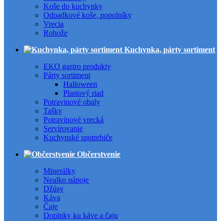
Koše do kuchynky
Odpadkové koše, popolníky
Vrecia
Rohože
Kuchynka, párty sortiment
EKO gastro produkty
Párty sortiment
Halloween
Plastový riad
Potravinové obaly
Tašky
Potravinové vrecká
Servírovanie
Kuchynské spotrebiče
Občerstvenie
Minerálky
Nealko nápoje
Džúsy
Káva
Čaje
Doplnky ku káve a čaju