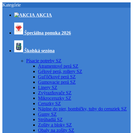
Kategórie
AKCIA
Špeciálna ponuka 2026
Školská sezóna
Písacie potreby SZ
Atramentové perá SZ
Gélové perá, rollery SZ
Guľôčkové perá SZ
Gumovacie perá SZ
Linery SZ
Zvýrazňovače SZ
Mikroceruzky SZ
Ceruzky SZ
Náplne do pier, bombičky, tuhy do ceruziek SZ
Gumy SZ
Strúhadlá SZ
Zošity a bloky SZ
Obaly na zošity SZ