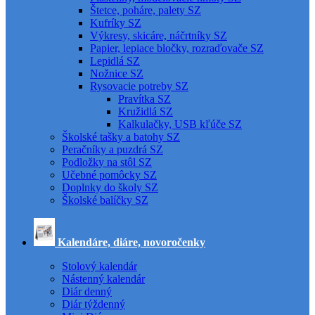
Štetce, poháre, palety SZ
Kufríky SZ
Výkresy, skicáre, náčrtníky SZ
Papier, lepiace bločky, rozraďovače SZ
Lepidlá SZ
Nožnice SZ
Rysovacie potreby SZ
Pravítka SZ
Kružidlá SZ
Kalkulačky, USB kľúče SZ
Školské tašky a batohy SZ
Peračníky a puzdrá SZ
Podložky na stôl SZ
Učebné pomôcky SZ
Doplnky do školy SZ
Školské balíčky SZ
Kalendáre, diáre, novoročenky
Stolový kalendár
Nástenný kalendár
Diár denný
Diár týždenný