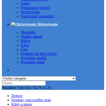
Tašky
Potravinové vrecká
Servírovanie
Kuchynské spotrebiče
Občerstvenie
Minerálky
Nealko nápoje
Džúsy
Káva
Čaje
Doplnky ku káve a čaju
Pochutiny sladké
Pochutiny slané
Všetky kategórie
Poradíme Vám!
02 / 54 79 15 25
Domov
Doplnky pracovného stola
Klipy a spony