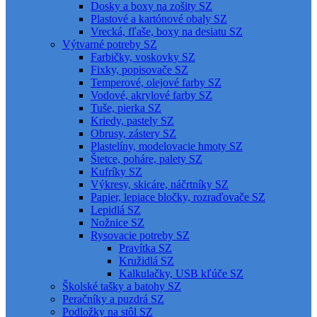
Dosky a boxy na zošity SZ
Plastové a kartónové obaly SZ
Vrecká, fľaše, boxy na desiatu SZ
Výtvarné potreby SZ
Farbičky, voskovky SZ
Fixky, popisovače SZ
Temperové, olejové farby SZ
Vodové, akrylové farby SZ
Tuše, pierka SZ
Kriedy, pastely SZ
Obrusy, zástery SZ
Plastelíny, modelovacie hmoty SZ
Štetce, poháre, palety SZ
Kufríky SZ
Výkresy, skicáre, náčrtníky SZ
Papier, lepiace bločky, rozraďovače SZ
Lepidlá SZ
Nožnice SZ
Rysovacie potreby SZ
Pravítka SZ
Kružidlá SZ
Kalkulačky, USB kľúče SZ
Školské tašky a batohy SZ
Peračníky a puzdrá SZ
Podložky na stôl SZ