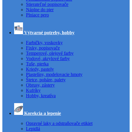
Stierateľné popisovače
Náplne do pier
Plniace pero
Výtvarné potreby, hobby
Farbičky, voskovky
Fixky, popisovače
Temperové, olejové farby
Vodové, akrylové farby
Tuše, pierka
Kriedy, pastely
Plastelíny, modelovacie hmoty
Štetce, poháre, palety
Obrusy, zástery
Kufríky
Hobby, kreatíva
Korekcia a lepenie
Opravné laky a odstraňovače etikiet
Lepidlá