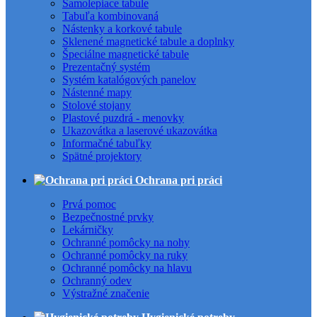
Samolepiace tabule
Tabuľa kombinovaná
Nástenky a korkové tabule
Sklenené magnetické tabule a doplnky
Špeciálne magnetické tabule
Prezentačný systém
Systém katalógových panelov
Nástenné mapy
Stolové stojany
Plastové puzdrá - menovky
Ukazovátka a laserové ukazovátka
Informačné tabuľky
Spätné projektory
Ochrana pri práci
Prvá pomoc
Bezpečnostné prvky
Lekárničky
Ochranné pomôcky na nohy
Ochranné pomôcky na ruky
Ochranné pomôcky na hlavu
Ochranný odev
Výstražné značenie