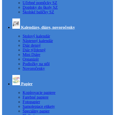
Učebné pomôcky SZ
Doplnky do školy SZ
Školské balíčky SZ
Kalendáre, diáre, novoročenky
Stolový kalendár
Nástenný kalendár
Diár denný
Diár týždenný
Mini Diáre
Organizér
Podložky na stôl
Novoročenky
Papier
Kopírovacie papiere
Farebné papiere
Fotopapier
Samolepiace etikety
Špeciálny papier