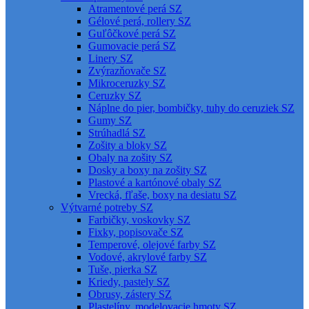
Atramentové perá SZ
Gélové perá, rollery SZ
Guľôčkové perá SZ
Gumovacie perá SZ
Linery SZ
Zvýrazňovače SZ
Mikroceruzky SZ
Ceruzky SZ
Náplne do pier, bombičky, tuhy do ceruziek SZ
Gumy SZ
Strúhadlá SZ
Zošity a bloky SZ
Obaly na zošity SZ
Dosky a boxy na zošity SZ
Plastové a kartónové obaly SZ
Vrecká, fľaše, boxy na desiatu SZ
Výtvarné potreby SZ
Farbičky, voskovky SZ
Fixky, popisovače SZ
Temperové, olejové farby SZ
Vodové, akrylové farby SZ
Tuše, pierka SZ
Kriedy, pastely SZ
Obrusy, zástery SZ
Plastelíny, modelovacie hmoty SZ