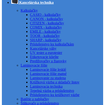
Kancelárska technika
Kalkulačky
CASIO - kalkulačky
CANON - kalkulačky
CITIZEN - kalkulačky
COMIX - kalkulačky
EMILE - kalkulačky
TOOR - kalkulačky
SHARP - kalkulačky
Príslušenstvo ku kalkulačkám
Kancelárske váhy
UV tester a eurotester
Etiketovacie kliešte
Predlžovačky a žiarovky
Laminovacie fólie
Laminovacie fólie lesklé
Laminovacie fólie matné
Laminovanie za studena
Krúžková väzba a skladače listov
Laminovacia technika
Tepelná väzba a príslušenstvo
Príslušenstvo ku krúžkovej väzbe
Batérie a nabíjačky
Štítkovače a príslušenstvo