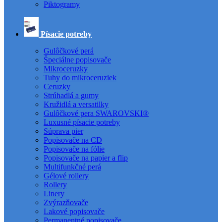
Piktogramy
Písacie potreby
Gulôčkové perá
Špeciálne popisovače
Mikroceruzky
Tuhy do mikroceruziek
Ceruzky
Strúhadlá a gumy
Kružidlá a versatilky
Gulôčkové pera SWAROVSKI®
Luxusné písacie potreby
Súprava pier
Popisovače na CD
Popisovače na fólie
Popisovače na papier a flip
Multifunkčné perá
Gélové rollery
Rollery
Linery
Zvýrazňovače
Lakové popisovače
Permanentné popisovače