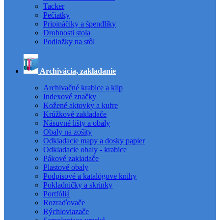
Tacker
Pečiatky
Pripináčiky a špendlíky
Drobnosti stola
Podložky na stôl
Archivácia, zakladanie
Archivačné krabice a klip
Indexové značky
Kožené aktovky a kufre
Krúžkové zakladače
Násuvné lišty a obaly
Obaly na zošity
Odkladacie mapy a dosky papier
Odkladacie obaly - krabice
Pákové zakladače
Plastové obaly
Podpisové a katalógove knihy
Pokladničky a skrinky
Portfóliá
Rozraďovače
Rýchloviazače