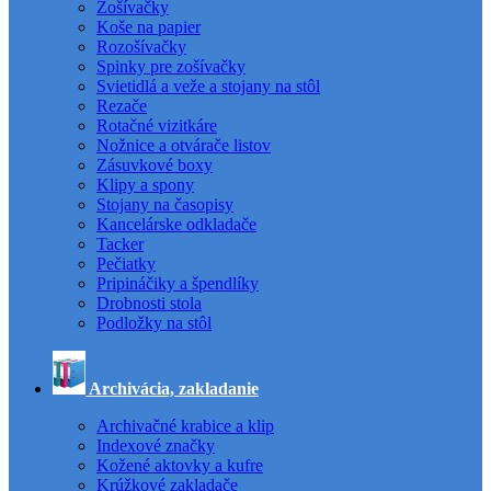
Zošívačky
Koše na papier
Rozošívačky
Spinky pre zošívačky
Svietidlá a veže a stojany na stôl
Rezače
Rotačné vizitkáre
Nožnice a otvárače listov
Zásuvkové boxy
Klipy a spony
Stojany na časopisy
Kancelárske odkladače
Tacker
Pečiatky
Pripináčiky a špendlíky
Drobnosti stola
Podložky na stôl
Archivácia, zakladanie
Archivačné krabice a klip
Indexové značky
Kožené aktovky a kufre
Krúžkové zakladače