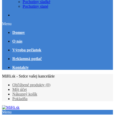
Pochutiny sladké
Pochutiny slané
Všetky kategórie
Menu
Domov
O nás
Výroba pečiatok
Reklamná potlač
Kontakty
MiHi.sk - Srdce vašej kancelárie
Obľúbené produkty (0)
Môj účet
Nákupný košík
Pokladňa
Menu