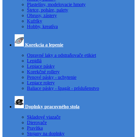
Plastelíny, modelovacie hmoty
Štetce, poháre, palety
Obrusy, zástery
Kufríky
Hobby, kreatíva
Korekcia a lepenie
Opravné laky a odstraňovače etikiet
Lepidlá
Lepiace pásky
Korekčné rollery
Penové pásky - uchytenie
Lepiace rolery
Baliace pásky - špagát - príslušenstvo
Doplnky pracovného stola
Skladové viazače
Dierovače
Pravítka
Stojany na doplnky