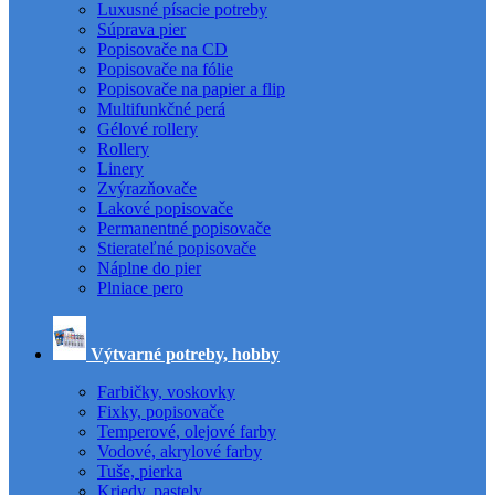
Luxusné písacie potreby
Súprava pier
Popisovače na CD
Popisovače na fólie
Popisovače na papier a flip
Multifunkčné perá
Gélové rollery
Rollery
Linery
Zvýrazňovače
Lakové popisovače
Permanentné popisovače
Stierateľné popisovače
Náplne do pier
Plniace pero
Výtvarné potreby, hobby
Farbičky, voskovky
Fixky, popisovače
Temperové, olejové farby
Vodové, akrylové farby
Tuše, pierka
Kriedy, pastely