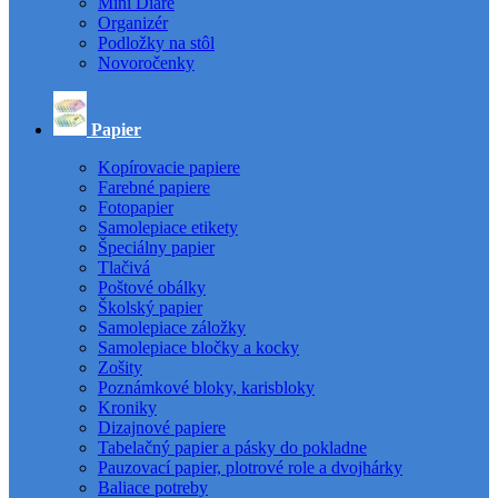
Mini Diáre
Organizér
Podložky na stôl
Novoročenky
Papier
Kopírovacie papiere
Farebné papiere
Fotopapier
Samolepiace etikety
Špeciálny papier
Tlačivá
Poštové obálky
Školský papier
Samolepiace záložky
Samolepiace bločky a kocky
Zošity
Poznámkové bloky, karisbloky
Kroniky
Dizajnové papiere
Tabelačný papier a pásky do pokladne
Pauzovací papier, plotrové role a dvojhárky
Baliace potreby