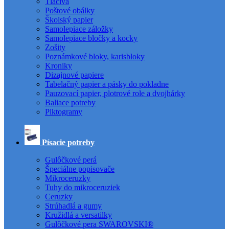
Tlačivá
Poštové obálky
Školský papier
Samolepiace záložky
Samolepiace bločky a kocky
Zošity
Poznámkové bloky, karisbloky
Kroniky
Dizajnové papiere
Tabelačný papier a pásky do pokladne
Pauzovací papier, plotrové role a dvojhárky
Baliace potreby
Piktogramy
Písacie potreby
Gulôčkové perá
Špeciálne popisovače
Mikroceruzky
Tuhy do mikroceruziek
Ceruzky
Strúhadlá a gumy
Kružidlá a versatilky
Gulôčkové pera SWAROVSKI®