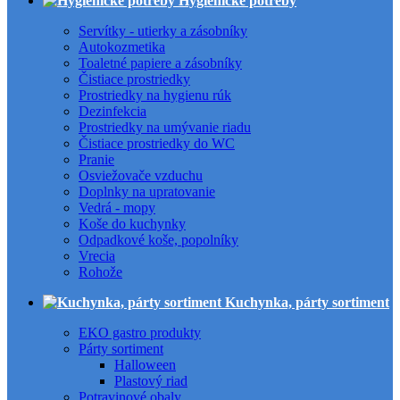
Hygienické potreby
Servítky - utierky a zásobníky
Autokozmetika
Toaletné papiere a zásobníky
Čistiace prostriedky
Prostriedky na hygienu rúk
Dezinfekcia
Prostriedky na umývanie riadu
Čistiace prostriedky do WC
Pranie
Osviežovače vzduchu
Doplnky na upratovanie
Vedrá - mopy
Koše do kuchynky
Odpadkové koše, popolníky
Vrecia
Rohože
Kuchynka, párty sortiment
EKO gastro produkty
Párty sortiment
Halloween
Plastový riad
Potravinové obaly