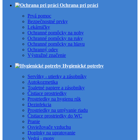
Ochrana pri práci
Prvá pomoc
Bezpečnostné prvky
Lekárničky
Ochranné pomôcky na nohy
Ochranné pomôcky na ruky
Ochranné pomôcky na hlavu
Ochranný odev
Výstražné značenie
Hygienické potreby
Servítky - utierky a zásobníky
Autokozmetika
Toaletné papiere a zásobníky
Čistiace prostriedky
Prostriedky na hygienu rúk
Dezinfekcia
Prostriedky na umývanie riadu
Čistiace prostriedky do WC
Pranie
Osviežovače vzduchu
Doplnky na upratovanie
Vedrá - mopy