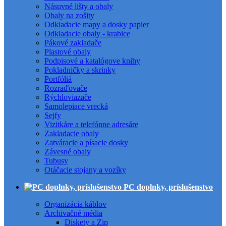
Násuvné lišty a obaly
Obaly na zošity
Odkladacie mapy a dosky papier
Odkladacie obaly - krabice
Pákové zakladače
Plastové obaly
Podpisové a katalógove knihy
Pokladničky a skrinky
Portfóliá
Rozraďovače
Rýchloviazače
Samolepiace vrecká
Sejfy
Vizitkáre a telefónne adresáre
Zakladacie obaly
Zatváracie a písacie dosky
Závesné obaly
Tubusy
Otáčacie stojany a vozíky
PC doplnky, príslušenstvo
Organizácia káblov
Archivačné média
Diskety a Zip