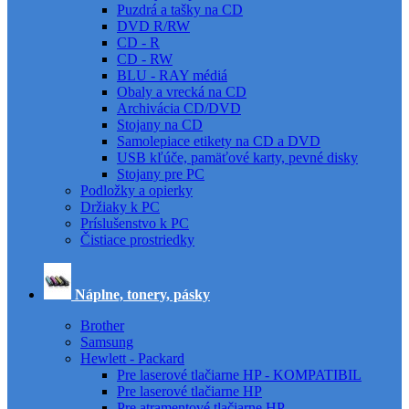
Puzdrá a tašky na CD
DVD R/RW
CD - R
CD - RW
BLU - RAY médiá
Obaly a vrecká na CD
Archivácia CD/DVD
Stojany na CD
Samolepiace etikety na CD a DVD
USB kľúče, pamäťové karty, pevné disky
Stojany pre PC
Podložky a opierky
Držiaky k PC
Príslušenstvo k PC
Čistiace prostriedky
Náplne, tonery, pásky
Brother
Samsung
Hewlett - Packard
Pre laserové tlačiarne HP - KOMPATIBIL
Pre laserové tlačiarne HP
Pre atramentové tlačiarne HP