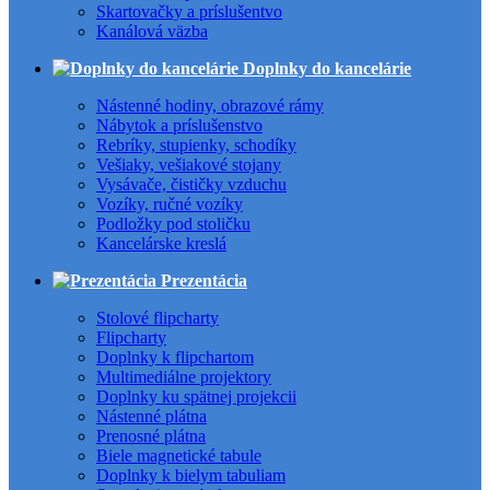
Skartovačky a príslušentvo
Kanálová väzba
Doplnky do kancelárie
Nástenné hodiny, obrazové rámy
Nábytok a príslušenstvo
Rebríky, stupienky, schodíky
Vešiaky, vešiakové stojany
Vysávače, čističky vzduchu
Vozíky, ručné vozíky
Podložky pod stoličku
Kancelárske kreslá
Prezentácia
Stolové flipcharty
Flipcharty
Doplnky k flipchartom
Multimediálne projektory
Doplnky ku spätnej projekcii
Nástenné plátna
Prenosné plátna
Biele magnetické tabule
Doplnky k bielym tabuliam