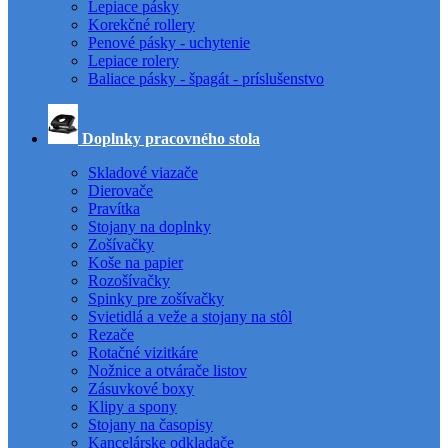
Lepiace pásky
Korekčné rollery
Penové pásky - uchytenie
Lepiace rolery
Baliace pásky - špagát - príslušenstvo
Doplnky pracovného stola
Skladové viazače
Dierovače
Pravítka
Stojany na doplnky
Zošívačky
Koše na papier
Rozošívačky
Spinky pre zošívačky
Svietidlá a veže a stojany na stôl
Rezače
Rotačné vizitkáre
Nožnice a otvárače listov
Zásuvkové boxy
Klipy a spony
Stojany na časopisy
Kancelárske odkladače