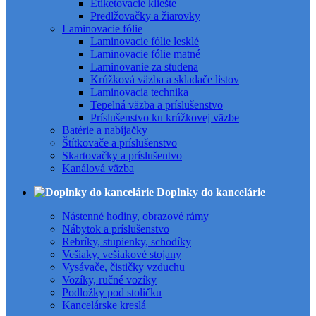
Etiketovacie kliešte
Predlžovačky a žiarovky
Laminovacie fólie
Laminovacie fólie lesklé
Laminovacie fólie matné
Laminovanie za studena
Krúžková väzba a skladače listov
Laminovacia technika
Tepelná väzba a príslušenstvo
Príslušenstvo ku krúžkovej väzbe
Batérie a nabíjačky
Štítkovače a príslušenstvo
Skartovačky a príslušentvo
Kanálová väzba
Doplnky do kancelárie
Nástenné hodiny, obrazové rámy
Nábytok a príslušenstvo
Rebríky, stupienky, schodíky
Vešiaky, vešiakové stojany
Vysávače, čističky vzduchu
Vozíky, ručné vozíky
Podložky pod stoličku
Kancelárske kreslá