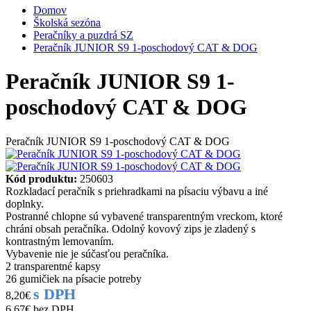
Domov
Školská sezóna
Peračníky a puzdrá SZ
Peračník JUNIOR S9 1-poschodový CAT & DOG
Peračník JUNIOR S9 1-
poschodový CAT & DOG
Peračník JUNIOR S9 1-poschodový CAT & DOG
Kód produktu:
250603
Rozkladací peračník s priehradkami na písaciu výbavu a iné
doplnky.
Postranné chlopne sú vybavené transparentným vreckom, ktoré
chráni obsah peračníka. Odolný kovový zips je zladený s
kontrastným lemovaním.
Vybavenie nie je súčasťou peračníka.
2 transparentné kapsy
26 gumičiek na písacie potreby
s DPH
8,20€
6,67€
bez DPH