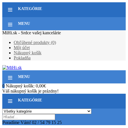
KATEGÓRIE
MENU
MiHi.sk - Srdce vašej kancelárie
Obľúbené produkty (0)
Môj účet
Nákupný košík
Pokladňa
MENU
0
Nákupný košík:
0,00€
Váš nákupný košík je prázdny!
KATEGÓRIE
Poradíme Vám!
02 / 54 79 15 25