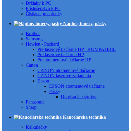
Držiaky k PC
Príslušenstvo k PC
Čistiace prostriedky
Náplne, tonery, pásky
Brother
Samsung
Hewlett - Packard
Pre laserové tlačiarne HP - KOMPATIBIL
Pre laserové tlačiarne HP
Pre atramentové tlačiarne HP
Canon
CANON atramentové tlačiarne
CANON laserové zariadenia
Epson
EPSON atramentové tlačiarne
Pásky
Do písacích strojov
Panasonic
Sharp
Kancelárska technika
Kalkulačky