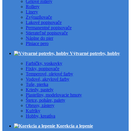
Gélové rollery
Rollery
Linery
Zvýrazňovače
Lakové popisovače
Permanentné popisovače
Stierateľné popisovače
Náplne do pier
Plniace pero
Výtvarné potreby, hobby
Farbičky, voskovky
Fixky, popisovače
Temperové, olejové farby
Vodové, akrylové farby
Tuše, pierka
Kriedy, pastely
Plastelíny, modelovacie hmoty
Štetce, poháre, palety
Obrusy, zástery
Kufríky
Hobby, kreatíva
Korekcia a lepenie