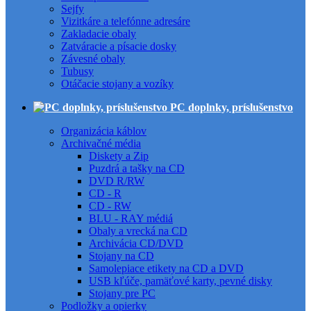
Sejfy
Vizitkáre a telefónne adresáre
Zakladacie obaly
Zatváracie a písacie dosky
Závesné obaly
Tubusy
Otáčacie stojany a vozíky
PC doplnky, príslušenstvo
Organizácia káblov
Archivačné média
Diskety a Zip
Puzdrá a tašky na CD
DVD R/RW
CD - R
CD - RW
BLU - RAY médiá
Obaly a vrecká na CD
Archivácia CD/DVD
Stojany na CD
Samolepiace etikety na CD a DVD
USB kľúče, pamäťové karty, pevné disky
Stojany pre PC
Podložky a opierky