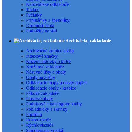
Kancelárske odkladače
Tacker
Pečiatky
Pripináčiky a špendlíky
Drobnosti stola
Podložky na stôl
Archivácia, zakladanie
Archivačné krabice a klip
Indexové značky
Kožené aktovky a kufre
Krúžkové zakladače
Násuvné lišty a obaly
Obaly na zošity
Odkladacie mapy a dosky papier
Odkladacie obaly - krabice
Pákové zakladače
Plastové obaly
Podpisové a katalógove knihy
Pokladničky a skrinky
Portfóliá
Rozraďovače
Rýchloviazače
Samolepiace vrecká