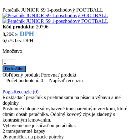
Peračník JUNIOR S9 1-poschodový FOOTBALL
Kód produktu:
20796
s DPH
8,20€
6,67€
bez DPH
Množstvo
Obľúbený produkt
Porovnať produkt
Počet hodnotení: 0
|
Napísať recenziu
Popis
Recenzie (0)
Rozkladací peračník s priehradkami na písaciu výbavu a iné
doplnky.
Postranné chlopne sú vybavené transparentným vreckom, ktoré
chráni obsah peračníka. Odolný kovový zips je zladený s
kontrastným lemovaním.
Vybavenie nie je súčasťou peračníka.
2 transparentné kapsy
26 gumičiek na písacie potreby