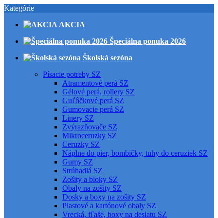
Kategórie
AKCIA
Špeciálna ponuka 2026
Školská sezóna
Písacie potreby SZ
Atramentové perá SZ
Gélové perá, rollery SZ
Guľôčkové perá SZ
Gumovacie perá SZ
Linery SZ
Zvýrazňovače SZ
Mikroceruzky SZ
Ceruzky SZ
Náplne do pier, bombičky, tuhy do ceruziek SZ
Gumy SZ
Strúhadlá SZ
Zošity a bloky SZ
Obaly na zošity SZ
Dosky a boxy na zošity SZ
Plastové a kartónové obaly SZ
Vrecká, fľaše, boxy na desiatu SZ