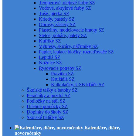
Temperové, olejové farby SZ
Vodové, akrylové farby SZ
Tuše, pierka SZ
Kriedy, pastely SZ
Obrusy, zástery SZ
Plastelíny, modelovacie hmoty SZ
Štetce, poháre, palety SZ
Kufríky SZ
Výkresy, skicáre, náčrtníky SZ
Papier, lepiace bločky, rozraďovače SZ
Lepidlá SZ
Nožnice SZ
Rysovacie potreby SZ
Pravítka SZ
Kružidlá SZ
Kalkulačky, USB kľúče SZ
Školské tašky a batohy SZ
Peračníky a puzdrá SZ
Podložky na stôl SZ
Učebné pomôcky SZ
Doplnky do školy SZ
Školské balíčky SZ
Kalendáre, diáre,
novoročenky