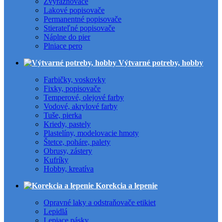
Zvýrazňovače
Lakové popisovače
Permanentné popisovače
Stierateľné popisovače
Náplne do pier
Plniace pero
Výtvarné potreby, hobby
Farbičky, voskovky
Fixky, popisovače
Temperové, olejové farby
Vodové, akrylové farby
Tuše, pierka
Kriedy, pastely
Plastelíny, modelovacie hmoty
Štetce, poháre, palety
Obrusy, zástery
Kufríky
Hobby, kreatíva
Korekcia a lepenie
Opravné laky a odstraňovače etikiet
Lepidlá
Lepiace pásky