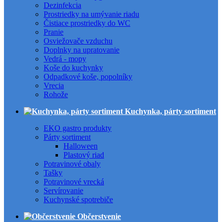
Dezinfekcia
Prostriedky na umývanie riadu
Čistiace prostriedky do WC
Pranie
Osviežovače vzduchu
Doplnky na upratovanie
Vedrá - mopy
Koše do kuchynky
Odpadkové koše, popolníky
Vrecia
Rohože
Kuchynka, párty sortiment
EKO gastro produkty
Párty sortiment
Halloween
Plastový riad
Potravinové obaly
Tašky
Potravinové vrecká
Servírovanie
Kuchynské spotrebiče
Občerstvenie