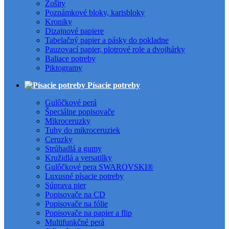
Zošity
Poznámkové bloky, karisbloky
Kroniky
Dizajnové papiere
Tabelačný papier a pásky do pokladne
Pauzovací papier, plotrové role a dvojhárky
Baliace potreby
Piktogramy
Písacie potreby
Gulôčkové perá
Špeciálne popisovače
Mikroceruzky
Tuhy do mikroceruziek
Ceruzky
Strúhadlá a gumy
Kružidlá a versatilky
Gulôčkové pera SWAROVSKI®
Luxusné písacie potreby
Súprava pier
Popisovače na CD
Popisovače na fólie
Popisovače na papier a flip
Multifunkčné perá