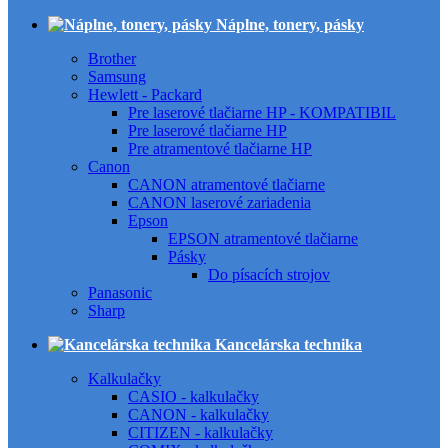
Náplne, tonery, pásky
Brother
Samsung
Hewlett - Packard
Pre laserové tlačiarne HP - KOMPATIBIL
Pre laserové tlačiarne HP
Pre atramentové tlačiarne HP
Canon
CANON atramentové tlačiarne
CANON laserové zariadenia
Epson
EPSON atramentové tlačiarne
Pásky
Do písacích strojov
Panasonic
Sharp
Kancelárska technika
Kalkulačky
CASIO - kalkulačky
CANON - kalkulačky
CITIZEN - kalkulačky