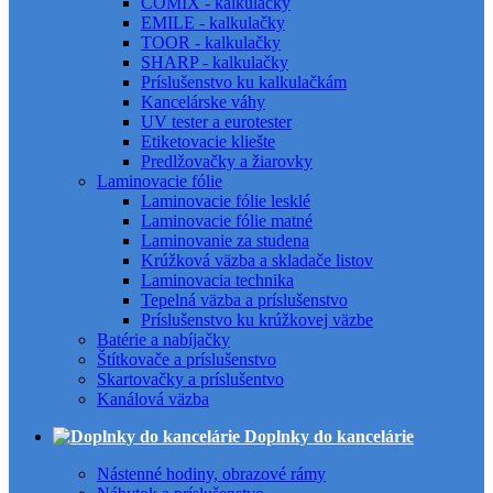
COMIX - kalkulačky
EMILE - kalkulačky
TOOR - kalkulačky
SHARP - kalkulačky
Príslušenstvo ku kalkulačkám
Kancelárske váhy
UV tester a eurotester
Etiketovacie kliešte
Predlžovačky a žiarovky
Laminovacie fólie
Laminovacie fólie lesklé
Laminovacie fólie matné
Laminovanie za studena
Krúžková väzba a skladače listov
Laminovacia technika
Tepelná väzba a príslušenstvo
Príslušenstvo ku krúžkovej väzbe
Batérie a nabíjačky
Štítkovače a príslušenstvo
Skartovačky a príslušentvo
Kanálová väzba
Doplnky do kancelárie
Nástenné hodiny, obrazové rámy