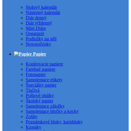
Stolový kalendár
Nástenný kalendár
Diár denný
Diár týždenný
Mini Diáre
Organizér
Podložky na stôl
Novoročenky
Papier
Kopírovacie papiere
Farebné papiere
Fotopapier
Samolepiace etikety
Špeciálny papier
Tlačivá
Poštové obálky
Školský papier
Samolepiace záložky
Samolepiace bločky a kocky
Zošity
Poznámkové bloky, karisbloky
Kroniky