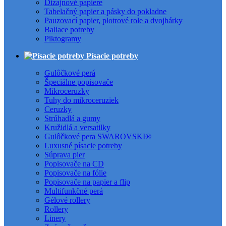
Dizajnové papiere
Tabelačný papier a pásky do pokladne
Pauzovací papier, plotrové role a dvojhárky
Baliace potreby
Piktogramy
Písacie potreby
Gulôčkové perá
Špeciálne popisovače
Mikroceruzky
Tuhy do mikroceruziek
Ceruzky
Strúhadlá a gumy
Kružidlá a versatilky
Gulôčkové pera SWAROVSKI®
Luxusné písacie potreby
Súprava pier
Popisovače na CD
Popisovače na fólie
Popisovače na papier a flip
Multifunkčné perá
Gélové rollery
Rollery
Linery