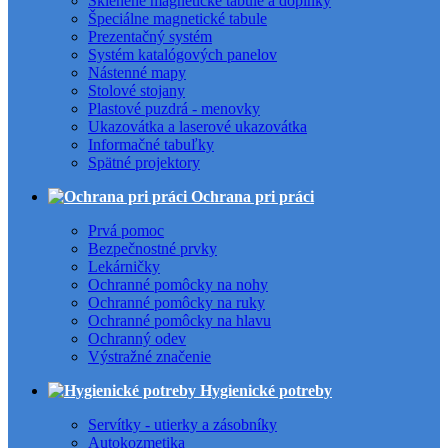
Sklenené magnetické tabule a doplnky
Špeciálne magnetické tabule
Prezentačný systém
Systém katalógových panelov
Nástenné mapy
Stolové stojany
Plastové puzdrá - menovky
Ukazovátka a laserové ukazovátka
Informačné tabuľky
Spätné projektory
Ochrana pri práci
Prvá pomoc
Bezpečnostné prvky
Lekárničky
Ochranné pomôcky na nohy
Ochranné pomôcky na ruky
Ochranné pomôcky na hlavu
Ochranný odev
Výstražné značenie
Hygienické potreby
Servítky - utierky a zásobníky
Autokozmetika