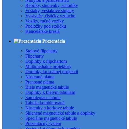
Nábytok a príslušenstvo
Rebríky, stupienky, schodíky
Vešiaky, vešiakové stojany
Vysávače, čističky vzduchu
Vozíky, ručné vozíky
Podložky pod stoličku
Kancelárske kreslá
Prezentácia
Stolové flipcharty
Flipcharty
Doplnky k flipchartom
Multimediálne projektory
Doplnky ku spätnej projekcii
Nástenné plátna
Prenosné plátna
Biele magnetické tabule
Doplnky k bielym tabuliam
Samolepiace tabule
Tabuľa kombinovaná
Nástenky a korkové tabule
Sklenené magnetické tabule a doplnky
Špeciálne magnetické tabule
Prezentačný systém
Systém katalógových panelov