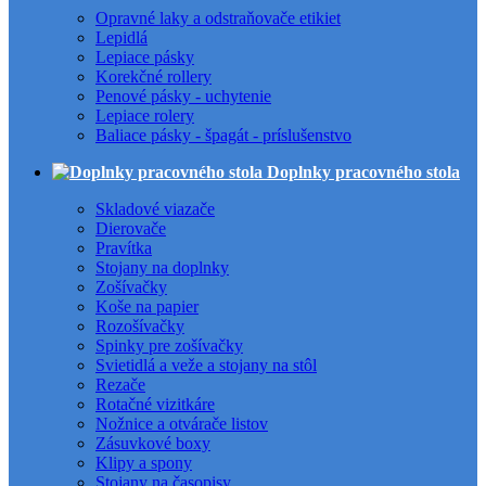
Opravné laky a odstraňovače etikiet
Lepidlá
Lepiace pásky
Korekčné rollery
Penové pásky - uchytenie
Lepiace rolery
Baliace pásky - špagát - príslušenstvo
Doplnky pracovného stola
Skladové viazače
Dierovače
Pravítka
Stojany na doplnky
Zošívačky
Koše na papier
Rozošívačky
Spinky pre zošívačky
Svietidlá a veže a stojany na stôl
Rezače
Rotačné vizitkáre
Nožnice a otvárače listov
Zásuvkové boxy
Klipy a spony
Stojany na časopisy