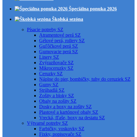
Špeciálna ponuka 2026
Školská sezóna
Písacie potreby SZ
Atramentové perá SZ
Gélové perá, rollery SZ
Guľôčkové perá SZ
Gumovacie perá SZ
Linery SZ
Zvýrazňovače SZ
Mikroceruzky SZ
Ceruzky SZ
Náplne do pier, bombičky, tuhy do ceruziek SZ
Gumy SZ
Strúhadlá SZ
Zošity a bloky SZ
Obaly na zošity SZ
Dosky a boxy na zošity SZ
Plastové a kartónové obaly SZ
Vrecká, fľaše, boxy na desiatu SZ
Výtvarné potreby SZ
Farbičky, voskovky SZ
Fixky, popisovače SZ