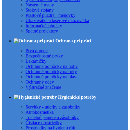
Nástenné mapy
Stolové stojany
Plastové puzdrá - menovky
Ukazovátka a laserové ukazovátka
Informačné tabuľky
Spätné projektory
Ochrana pri práci
Prvá pomoc
Bezpečnostné prvky
Lekárničky
Ochranné pomôcky na nohy
Ochranné pomôcky na ruky
Ochranné pomôcky na hlavu
Ochranný odev
Výstražné značenie
Hygienické potreby
Servítky - utierky a zásobníky
Autokozmetika
Toaletné papiere a zásobníky
Čistiace prostriedky
Prostriedky na hygienu rúk