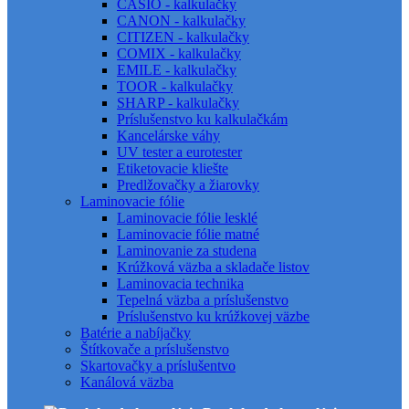
CASIO - kalkulačky
CANON - kalkulačky
CITIZEN - kalkulačky
COMIX - kalkulačky
EMILE - kalkulačky
TOOR - kalkulačky
SHARP - kalkulačky
Príslušenstvo ku kalkulačkám
Kancelárske váhy
UV tester a eurotester
Etiketovacie kliešte
Predlžovačky a žiarovky
Laminovacie fólie
Laminovacie fólie lesklé
Laminovacie fólie matné
Laminovanie za studena
Krúžková väzba a skladače listov
Laminovacia technika
Tepelná väzba a príslušenstvo
Príslušenstvo ku krúžkovej väzbe
Batérie a nabíjačky
Štítkovače a príslušenstvo
Skartovačky a príslušentvo
Kanálová väzba