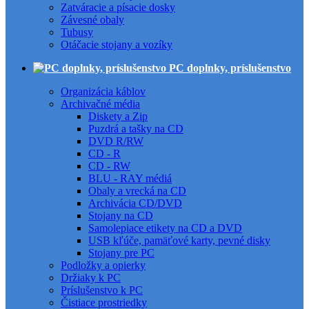
Zatváracie a písacie dosky
Závesné obaly
Tubusy
Otáčacie stojany a vozíky
PC doplnky, príslušenstvo
Organizácia káblov
Archivačné média
Diskety a Zip
Puzdrá a tašky na CD
DVD R/RW
CD - R
CD - RW
BLU - RAY médiá
Obaly a vrecká na CD
Archivácia CD/DVD
Stojany na CD
Samolepiace etikety na CD a DVD
USB kľúče, pamäťové karty, pevné disky
Stojany pre PC
Podložky a opierky
Držiaky k PC
Príslušenstvo k PC
Čistiace prostriedky