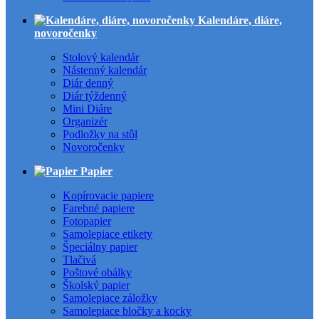
Kalendáre, diáre,
novoročenky
Stolový kalendár
Nástenný kalendár
Diár denný
Diár týždenný
Mini Diáre
Organizér
Podložky na stôl
Novoročenky
Papier
Kopírovacie papiere
Farebné papiere
Fotopapier
Samolepiace etikety
Špeciálny papier
Tlačivá
Poštové obálky
Školský papier
Samolepiace záložky
Samolepiace bločky a kocky