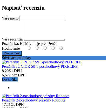
Napísať recenziu
Vaše meno
Vaša recenzia
Poznámka:
HTML nie je preložené!
Hodnotenie
Pokračovať
Súvisiace produkty
Peračník JUNIOR S9 1-poschodhový PIXELIFE
8,20€ s DPH
6,67€ bez DPH
Do košíka
Peračník 2-poschodový prázdny Robotics
17,21€ s DPH