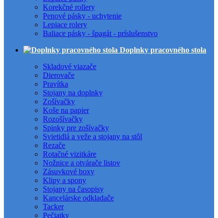
Korekčné rollery
Penové pásky - uchytenie
Lepiace rolery
Baliace pásky - špagát - príslušenstvo
Doplnky pracovného stola
Skladové viazače
Dierovače
Pravítka
Stojany na doplnky
Zošívačky
Koše na papier
Rozošívačky
Spinky pre zošívačky
Svietidlá a veže a stojany na stôl
Rezače
Rotačné vizitkáre
Nožnice a otvárače listov
Zásuvkové boxy
Klipy a spony
Stojany na časopisy
Kancelárske odkladače
Tacker
Pečiatky