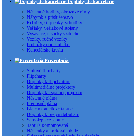
Doplnky do kancelárie
Nástenné hodiny, obrazové rámy
Nábytok a príslušenstvo
Rebríky, stupienky, schodíky
Vešiaky, vešiakové stojany
Vysávače, čističky vzduchu
Vozíky, ručné vozíky
Podložky pod stoličku
Kancelárske kreslá
Prezentácia
Stolové flipcharty
Flipcharty
Doplnky k flipchartom
Multimediálne projektory
Doplnky ku spätnej projekcii
Nástenné plátna
Prenosné plátna
Biele magnetické tabule
Doplnky k bielym tabuliam
Samolepiace tabule
Tabuľa kombinovaná
Nástenky a korkové tabule