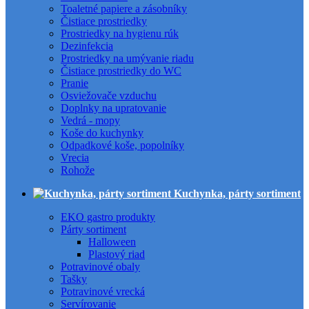
Toaletné papiere a zásobníky
Čistiace prostriedky
Prostriedky na hygienu rúk
Dezinfekcia
Prostriedky na umývanie riadu
Čistiace prostriedky do WC
Pranie
Osviežovače vzduchu
Doplnky na upratovanie
Vedrá - mopy
Koše do kuchynky
Odpadkové koše, popolníky
Vrecia
Rohože
Kuchynka, párty sortiment
EKO gastro produkty
Párty sortiment
Halloween
Plastový riad
Potravinové obaly
Tašky
Potravinové vrecká
Servírovanie