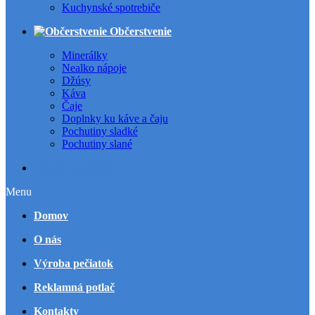
Kuchynské spotrebiče
Občerstvenie
Minerálky
Nealko nápoje
Džúsy
Káva
Čaje
Doplnky ku káve a čaju
Pochutiny sladké
Pochutiny slané
Všetky kategórie
Menu
Domov
O nás
Výroba pečiatok
Reklamná potlač
Kontakty