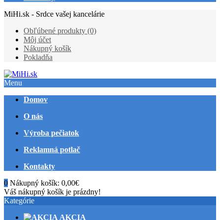
MiHi.sk - Srdce vašej kancelárie
Obľúbené produkty (0)
Môj účet
Nákupný košík
Pokladňa
Menu
Domov
O nás
Výroba pečiatok
Reklamná potlač
Kontakty
0
Nákupný košík:
0,00€
Váš nákupný košík je prázdny!
Kategórie
AKCIA