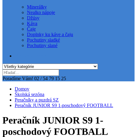
Minerálky
Nealko nápoje
Džúsy
Káva
Čaje
Doplnky ku káve a čaju
Pochutiny sladké
Pochutiny slané
Všetky kategórie
Poradíme Vám!
02 / 54 79 15 25
Domov
Školská sezóna
Peračníky a puzdrá SZ
Peračník JUNIOR S9 1-poschodový FOOTBALL
Peračník JUNIOR S9 1-
poschodový FOOTBALL