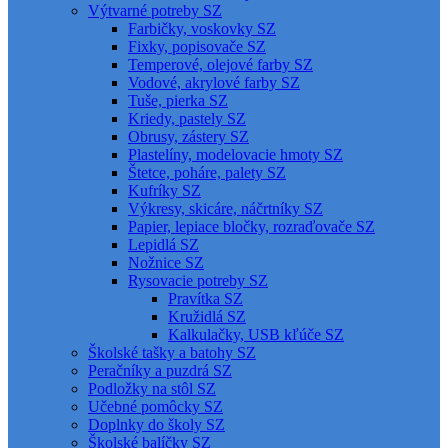
Výtvarné potreby SZ
Farbičky, voskovky SZ
Fixky, popisovače SZ
Temperové, olejové farby SZ
Vodové, akrylové farby SZ
Tuše, pierka SZ
Kriedy, pastely SZ
Obrusy, zástery SZ
Plastelíny, modelovacie hmoty SZ
Štetce, poháre, palety SZ
Kufríky SZ
Výkresy, skicáre, náčrtníky SZ
Papier, lepiace bločky, rozraďovače SZ
Lepidlá SZ
Nožnice SZ
Rysovacie potreby SZ
Pravítka SZ
Kružidlá SZ
Kalkulačky, USB kľúče SZ
Školské tašky a batohy SZ
Peračníky a puzdrá SZ
Podložky na stôl SZ
Učebné pomôcky SZ
Doplnky do školy SZ
Školské balíčky SZ