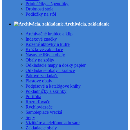
Pripináčiky a špendlíky
Drobnosti stola
Podložky na stôl
Archivácia, zakladanie
Archivačné krabice a klip
Indexové značky
Kožené aktovky a kufre
Krúžkové zakladače
Násuvné lišty a obaly
Obaly na zošity
Odkladacie mapy a dosky papier
Odkladacie obaly - krabice
Pákové zakladače
Plastové obaly
Podpisové a katalógove knihy
Pokladničky a skrinky
Portfóliá
Rozraďovače
Rýchloviazače
Samolepiace vrecká
Sejfy
Vizitkáre a telefónne adresáre
Zakladacie obaly