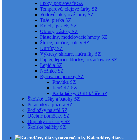
Fixky, popisovače SZ
Temperové, olejové farby SZ
Vodové, akrylové farby SZ
Tuše, pierka SZ
Kriedy, pastely SZ
Obrusy, zástery SZ
Plastelíny, modelovacie hmoty SZ
Štetce, poháre, palety SZ
Kufríky SZ
Výkresy, skicáre, náčrtníky SZ
Papier, lepiace bločky, rozraďovače SZ
Lepidlá SZ
Nožnice SZ
Rysovacie potreby SZ
Pravítka SZ
Kružidlá SZ
Kalkulačky, USB kľúče SZ
Školské tašky a batohy SZ
Peračníky a puzdrá SZ
Podložky na stôl SZ
Učebné pomôcky SZ
Doplnky do školy SZ
Školské balíčky SZ
Kalendáre, diáre,