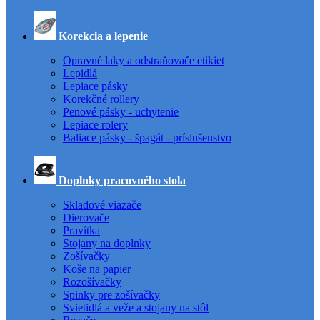
Korekcia a lepenie
Opravné laky a odstraňovače etikiet
Lepidlá
Lepiace pásky
Korekčné rollery
Penové pásky - uchytenie
Lepiace rolery
Baliace pásky - špagát - príslušenstvo
Doplnky pracovného stola
Skladové viazače
Dierovače
Pravítka
Stojany na doplnky
Zošívačky
Koše na papier
Rozošívačky
Spinky pre zošívačky
Svietidlá a veže a stojany na stôl