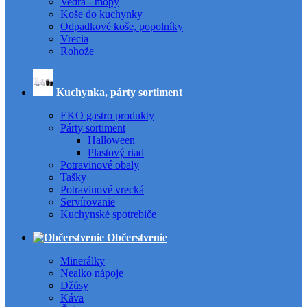
Vedrá - mopy
Koše do kuchynky
Odpadkové koše, popolníky
Vrecia
Rohože
Kuchynka, párty sortiment
EKO gastro produkty
Párty sortiment
Halloween
Plastový riad
Potravinové obaly
Tašky
Potravinové vrecká
Servírovanie
Kuchynské spotrebiče
Občerstvenie
Minerálky
Nealko nápoje
Džúsy
Káva