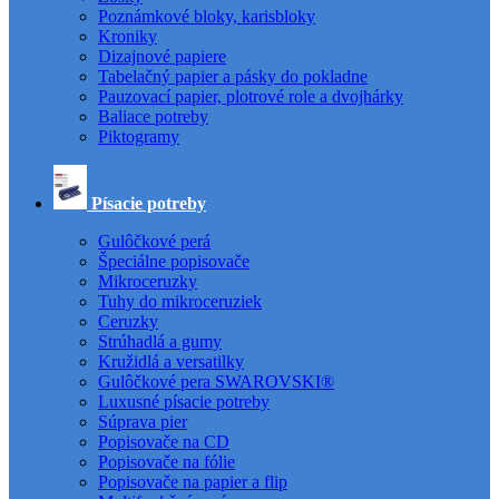
Poznámkové bloky, karisbloky
Kroniky
Dizajnové papiere
Tabelačný papier a pásky do pokladne
Pauzovací papier, plotrové role a dvojhárky
Baliace potreby
Piktogramy
Písacie potreby
Gulôčkové perá
Špeciálne popisovače
Mikroceruzky
Tuhy do mikroceruziek
Ceruzky
Strúhadlá a gumy
Kružidlá a versatilky
Gulôčkové pera SWAROVSKI®
Luxusné písacie potreby
Súprava pier
Popisovače na CD
Popisovače na fólie
Popisovače na papier a flip