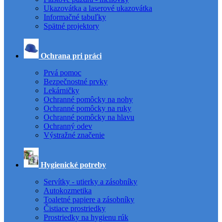
Ukazovátka a laserové ukazovátka
Informačné tabuľky
Spätné projektory
Ochrana pri práci
Prvá pomoc
Bezpečnostné prvky
Lekárničky
Ochranné pomôcky na nohy
Ochranné pomôcky na ruky
Ochranné pomôcky na hlavu
Ochranný odev
Výstražné značenie
Hygienické potreby
Servítky - utierky a zásobníky
Autokozmetika
Toaletné papiere a zásobníky
Čistiace prostriedky
Prostriedky na hygienu rúk