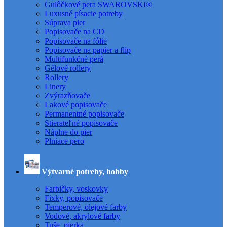
Gulôčkové pera SWAROVSKI®
Luxusné písacie potreby
Súprava pier
Popisovače na CD
Popisovače na fólie
Popisovače na papier a flip
Multifunkčné perá
Gélové rollery
Rollery
Linery
Zvýrazňovače
Lakové popisovače
Permanentné popisovače
Stierateľné popisovače
Náplne do pier
Plniace pero
Výtvarné potreby, hobby
Farbičky, voskovky
Fixky, popisovače
Temperové, olejové farby
Vodové, akrylové farby
Tuše, pierka