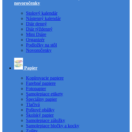
novoročenky
Stolový kalendár
Nástenný kalendár
Diár denný
Diár týždenný
Mini Diáre
Organizér
Podložky na stôl
Novoročenky
Papier
Kopírovacie papiere
Farebné papiere
Fotopapier
Samolepiace etikety
Špeciálny papier
Tlačivá
Poštové obálky
Školský papier
Samolepiace záložky
Samolepiace bločky a kocky
Zošity