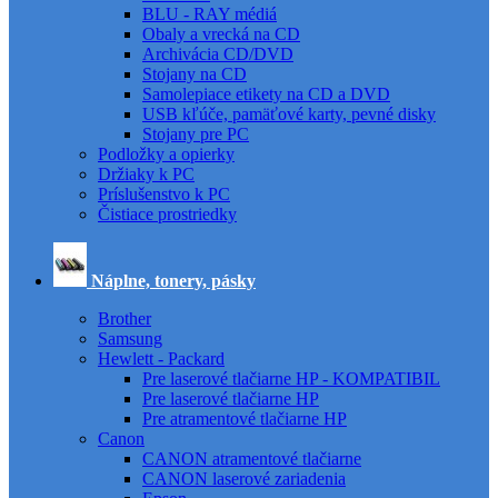
BLU - RAY médiá
Obaly a vrecká na CD
Archivácia CD/DVD
Stojany na CD
Samolepiace etikety na CD a DVD
USB kľúče, pamäťové karty, pevné disky
Stojany pre PC
Podložky a opierky
Držiaky k PC
Príslušenstvo k PC
Čistiace prostriedky
Náplne, tonery, pásky
Brother
Samsung
Hewlett - Packard
Pre laserové tlačiarne HP - KOMPATIBIL
Pre laserové tlačiarne HP
Pre atramentové tlačiarne HP
Canon
CANON atramentové tlačiarne
CANON laserové zariadenia