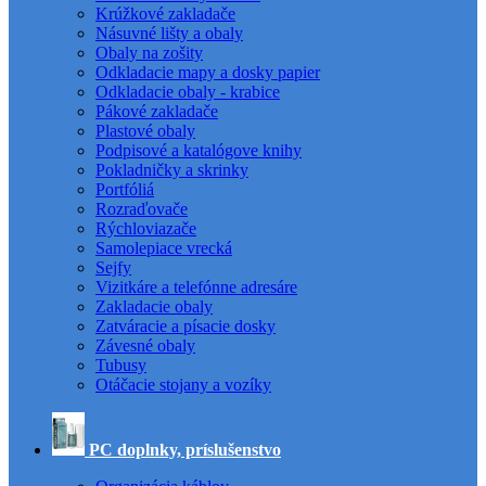
Krúžkové zakladače
Násuvné lišty a obaly
Obaly na zošity
Odkladacie mapy a dosky papier
Odkladacie obaly - krabice
Pákové zakladače
Plastové obaly
Podpisové a katalógove knihy
Pokladničky a skrinky
Portfóliá
Rozraďovače
Rýchloviazače
Samolepiace vrecká
Sejfy
Vizitkáre a telefónne adresáre
Zakladacie obaly
Zatváracie a písacie dosky
Závesné obaly
Tubusy
Otáčacie stojany a vozíky
PC doplnky, príslušenstvo