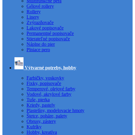
Multifunkčné perá
Gélové rollery
Rollery
Linery
Zvýrazňovače
Lakové popisovače
Permanentné popisovače
Stierateľné popisovače
Náplne do pier
Plniace pero
Výtvarné potreby, hobby
Farbičky, voskovky
Fixky, popisovače
Temperové, olejové farby
Vodové, akrylové farby
Tuše, pierka
Kriedy, pastely
Plastelíny, modelovacie hmoty
Štetce, poháre, palety
Obrusy, zástery
Kufríky
Hobby, kreatíva