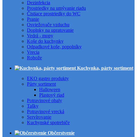
Dezinfekcia
Prostriedky na umývanie riadu
Čistiace prostriedky do WC
Pranie
Osviežovače vzduchu
Doplnky na upratovanie
Vedrá - mopy
Koše do kuchynky
Odpadkové koše, popolníky
Vrecia
Rohože
Kuchynka, párty sortiment
EKO gastro produkty
Párty sortiment
Halloween
Plastový riad
Potravinové obaly
Tašky
Potravinové vrecká
Servírovanie
Kuchynské spotrebiče
Občerstvenie