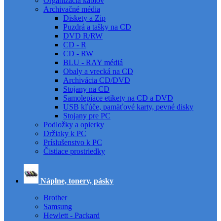
Organizácia káblov
Archivačné média
Diskety a Zip
Puzdrá a tašky na CD
DVD R/RW
CD - R
CD - RW
BLU - RAY médiá
Obaly a vrecká na CD
Archivácia CD/DVD
Stojany na CD
Samolepiace etikety na CD a DVD
USB kľúče, pamäťové karty, pevné disky
Stojany pre PC
Podložky a opierky
Držiaky k PC
Príslušenstvo k PC
Čistiace prostriedky
Náplne, tonery, pásky
Brother
Samsung
Hewlett - Packard