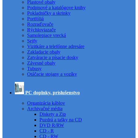
Plastové obaly
Podpisové a katalógove knihy
Pokladničky a skrinky
Portfóliá
Rozraďovače
Rýchloviazače
Samolepiace vrecká
Sejfy
Vizitkáre a telefónne adresáre
Zakladacie obaly
Zatváracie a písacie dosky
Závesné obaly
Tubusy
Otáčacie stojany a vozíky
PC doplnky, príslušenstvo
Organizácia káblov
Archivačné média
Diskety a Zip
Puzdrá a tašky na CD
DVD R/RW
CD - R
CD - RW