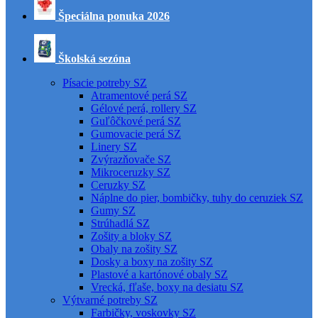
Špeciálna ponuka 2026
Školská sezóna
Písacie potreby SZ
Atramentové perá SZ
Gélové perá, rollery SZ
Guľôčkové perá SZ
Gumovacie perá SZ
Linery SZ
Zvýrazňovače SZ
Mikroceruzky SZ
Ceruzky SZ
Náplne do pier, bombičky, tuhy do ceruziek SZ
Gumy SZ
Strúhadlá SZ
Zošity a bloky SZ
Obaly na zošity SZ
Dosky a boxy na zošity SZ
Plastové a kartónové obaly SZ
Vrecká, fľaše, boxy na desiatu SZ
Výtvarné potreby SZ
Farbičky, voskovky SZ