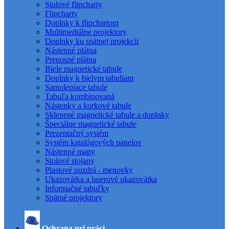
Stolové flipcharty
Flipcharty
Doplnky k flipchartom
Multimediálne projektory
Doplnky ku spätnej projekcii
Nástenné plátna
Prenosné plátna
Biele magnetické tabule
Doplnky k bielym tabuliam
Samolepiace tabule
Tabuľa kombinovaná
Nástenky a korkové tabule
Sklenené magnetické tabule a doplnky
Špeciálne magnetické tabule
Prezentačný systém
Systém katalógových panelov
Nástenné mapy
Stolové stojany
Plastové puzdrá - menovky
Ukazovátka a laserové ukazovátka
Informačné tabuľky
Spätné projektory
Ochrana pri práci