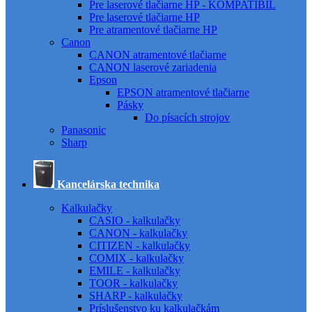
Pre laserové tlačiarne HP - KOMPATIBIL
Pre laserové tlačiarne HP
Pre atramentové tlačiarne HP
Canon
CANON atramentové tlačiarne
CANON laserové zariadenia
Epson
EPSON atramentové tlačiarne
Pásky
Do písacích strojov
Panasonic
Sharp
Kancelárska technika
Kalkulačky
CASIO - kalkulačky
CANON - kalkulačky
CITIZEN - kalkulačky
COMIX - kalkulačky
EMILE - kalkulačky
TOOR - kalkulačky
SHARP - kalkulačky
Príslušenstvo ku kalkulačkám