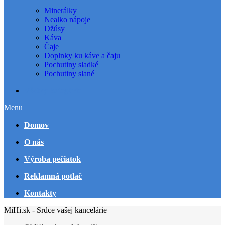
Minerálky
Nealko nápoje
Džúsy
Káva
Čaje
Doplnky ku káve a čaju
Pochutiny sladké
Pochutiny slané
Všetky kategórie
Menu
Domov
O nás
Výroba pečiatok
Reklamná potlač
Kontakty
MiHi.sk - Srdce vašej kancelárie