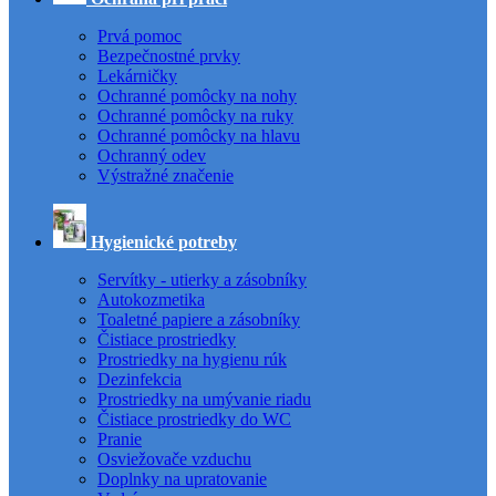
Prvá pomoc
Bezpečnostné prvky
Lekárničky
Ochranné pomôcky na nohy
Ochranné pomôcky na ruky
Ochranné pomôcky na hlavu
Ochranný odev
Výstražné značenie
Hygienické potreby
Servítky - utierky a zásobníky
Autokozmetika
Toaletné papiere a zásobníky
Čistiace prostriedky
Prostriedky na hygienu rúk
Dezinfekcia
Prostriedky na umývanie riadu
Čistiace prostriedky do WC
Pranie
Osviežovače vzduchu
Doplnky na upratovanie