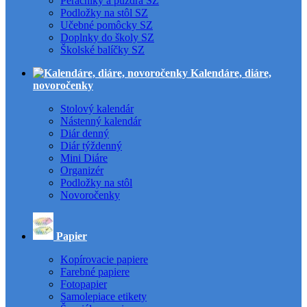
Peračníky a puzdrá SZ
Podložky na stôl SZ
Učebné pomôcky SZ
Doplnky do školy SZ
Školské balíčky SZ
Kalendáre, diáre,
novoročenky
Stolový kalendár
Nástenný kalendár
Diár denný
Diár týždenný
Mini Diáre
Organizér
Podložky na stôl
Novoročenky
Papier
Kopírovacie papiere
Farebné papiere
Fotopapier
Samolepiace etikety