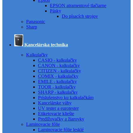
Epson
EPSON atramentové tlačiarne
Pásky
Do písacích strojov
Panasonic
Sharp
Kancelárska technika
Kalkulačky
CASIO - kalkulačky
CANON - kalkulačky
CITIZEN - kalkulačky
COMIX - kalkulačky
EMILE - kalkulačky
TOOR - kalkulačky
SHARP - kalkulačky
Príslušenstvo ku kalkulačkám
Kancelárske váhy
UV tester a eurotester
Etiketovacie kliešte
Predlžovačky a žiarovky
Laminovacie fólie
Laminovacie fólie lesklé