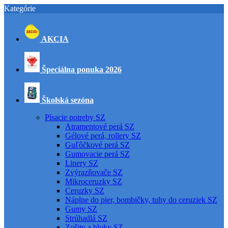
Kategórie
AKCIA
Špeciálna ponuka 2026
Školská sezóna
Písacie potreby SZ
Atramentové perá SZ
Gélové perá, rollery SZ
Guľôčkové perá SZ
Gumovacie perá SZ
Linery SZ
Zvýrazňovače SZ
Mikroceruzky SZ
Ceruzky SZ
Náplne do pier, bombičky, tuhy do ceruziek SZ
Gumy SZ
Strúhadlá SZ
Zošity a bloky SZ