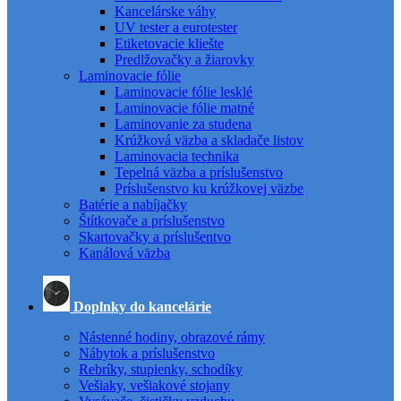
Kancelárske váhy
UV tester a eurotester
Etiketovacie kliešte
Predlžovačky a žiarovky
Laminovacie fólie
Laminovacie fólie lesklé
Laminovacie fólie matné
Laminovanie za studena
Krúžková väzba a skladače listov
Laminovacia technika
Tepelná väzba a príslušenstvo
Príslušenstvo ku krúžkovej väzbe
Batérie a nabíjačky
Štítkovače a príslušenstvo
Skartovačky a príslušentvo
Kanálová väzba
Doplnky do kancelárie
Nástenné hodiny, obrazové rámy
Nábytok a príslušenstvo
Rebríky, stupienky, schodíky
Vešiaky, vešiakové stojany