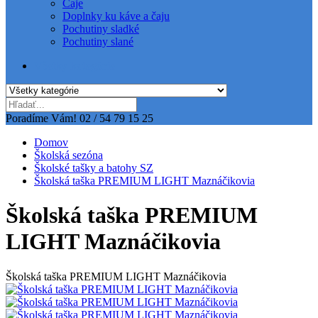
Čaje
Doplnky ku káve a čaju
Pochutiny sladké
Pochutiny slané
Všetky kategórie
Poradíme Vám!
02 / 54 79 15 25
Domov
Školská sezóna
Školské tašky a batohy SZ
Školská taška PREMIUM LIGHT Maznáčikovia
Školská taška PREMIUM
LIGHT Maznáčikovia
Školská taška PREMIUM LIGHT Maznáčikovia