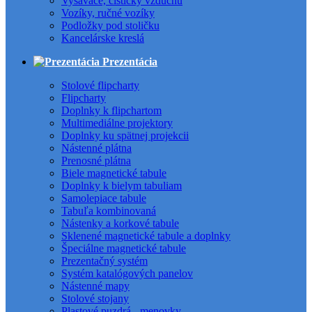
Vysávače, čističky vzduchu
Vozíky, ručné vozíky
Podložky pod stoličku
Kancelárske kreslá
Prezentácia
Stolové flipcharty
Flipcharty
Doplnky k flipchartom
Multimediálne projektory
Doplnky ku spätnej projekcii
Nástenné plátna
Prenosné plátna
Biele magnetické tabule
Doplnky k bielym tabuliam
Samolepiace tabule
Tabuľa kombinovaná
Nástenky a korkové tabule
Sklenené magnetické tabule a doplnky
Špeciálne magnetické tabule
Prezentačný systém
Systém katalógových panelov
Nástenné mapy
Stolové stojany
Plastové puzdrá - menovky