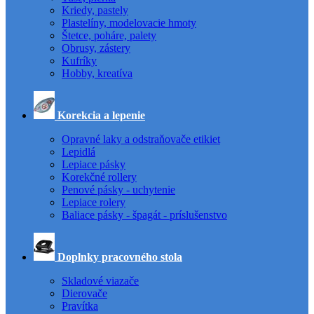
Kriedy, pastely
Plastelíny, modelovacie hmoty
Štetce, poháre, palety
Obrusy, zástery
Kufríky
Hobby, kreatíva
Korekcia a lepenie
Opravné laky a odstraňovače etikiet
Lepidlá
Lepiace pásky
Korekčné rollery
Penové pásky - uchytenie
Lepiace rolery
Baliace pásky - špagát - príslušenstvo
Doplnky pracovného stola
Skladové viazače
Dierovače
Pravítka