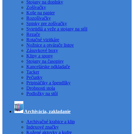
Stojany na doplnky
Zošívačky
Koše na papier
Rozošívačky
Spinky pre zošívačky
Svietidlá a veže a stojany na stôl
Rezače
Rotačné vizitkáre
Nožnice a otvárače listov
Zásuvkové boxy
Klipy a spony
Stojany na časopisy
Kancelárske odkladače
Tacker
Pečiatky
Pripináčiky a špendlíky
Drobnosti stola
Podložky na stôl
Archivácia, zakladanie
Archivačné krabice a klip
Indexové značky
Kožené aktovky a kufre