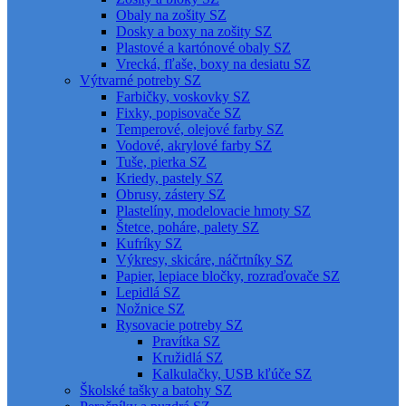
Obaly na zošity SZ
Dosky a boxy na zošity SZ
Plastové a kartónové obaly SZ
Vrecká, fľaše, boxy na desiatu SZ
Výtvarné potreby SZ
Farbičky, voskovky SZ
Fixky, popisovače SZ
Temperové, olejové farby SZ
Vodové, akrylové farby SZ
Tuše, pierka SZ
Kriedy, pastely SZ
Obrusy, zástery SZ
Plastelíny, modelovacie hmoty SZ
Štetce, poháre, palety SZ
Kufríky SZ
Výkresy, skicáre, náčrtníky SZ
Papier, lepiace bločky, rozraďovače SZ
Lepidlá SZ
Nožnice SZ
Rysovacie potreby SZ
Pravítka SZ
Kružidlá SZ
Kalkulačky, USB kľúče SZ
Školské tašky a batohy SZ