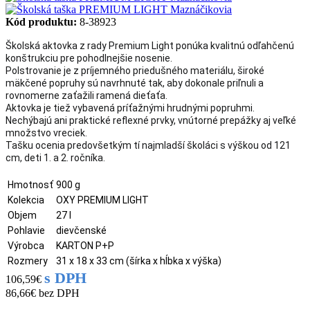
Kód produktu:
8-38923
Školská aktovka z rady Premium Light ponúka kvalitnú odľahčenú
konštrukciu pre pohodlnejšie nosenie.
Polstrovanie je z príjemného priedušného materiálu, široké
mäkčené popruhy sú navrhnuté tak, aby dokonale priľnuli a
rovnomerne zaťažili ramená dieťaťa.
Aktovka je tiež vybavená príťažnými hrudnými popruhmi.
Nechýbajú ani praktické reflexné prvky, vnútorné prepážky aj veľké
množstvo vreciek.
Tašku ocenia predovšetkým tí najmladší školáci s výškou od 121
cm, deti 1. a 2. ročníka.
Hmotnosť
900 g
Kolekcia
OXY PREMIUM LIGHT
Objem
27 l
Pohlavie
dievčenské
Výrobca
KARTON P+P
Rozmery
31 x 18 x 33 cm (šírka x hĺbka x výška)
s DPH
106,59€
86,66€
bez DPH