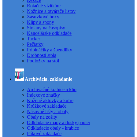
Rezače
Rotačné vizitkáre
Nožnice a otvárače listov
Zásuvkové boxy
Klipy a spony
Stojany na časopisy
Kancelárske odkladače
Tacker
Pečiatky
Pripináčiky a špendlíky
Drobnosti stola
Podložky na stôl
Archivácia, zakladanie
Archivačné krabice a klip
Indexové značky
Kožené aktovky a kufre
Krúžkové zakladače
Násuvné lišty a obaly
Obaly na zošity
Odkladacie mapy a dosky papier
Odkladacie obaly - krabice
Pákové zakladače