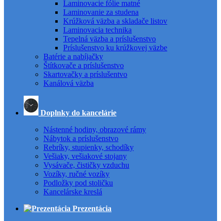
Laminovacie fólie matné
Laminovanie za studena
Krúžková väzba a skladače listov
Laminovacia technika
Tepelná väzba a príslušenstvo
Príslušenstvo ku krúžkovej väzbe
Batérie a nabíjačky
Štítkovače a príslušenstvo
Skartovačky a príslušentvo
Kanálová väzba
Doplnky do kancelárie
Nástenné hodiny, obrazové rámy
Nábytok a príslušenstvo
Rebríky, stupienky, schodíky
Vešiaky, vešiakové stojany
Vysávače, čističky vzduchu
Vozíky, ručné vozíky
Podložky pod stoličku
Kancelárske kreslá
Prezentácia