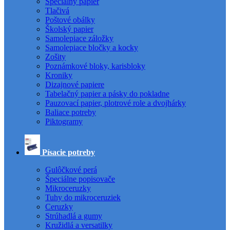
Špeciálny papier
Tlačivá
Poštové obálky
Školský papier
Samolepiace záložky
Samolepiace bločky a kocky
Zošity
Poznámkové bloky, karisbloky
Kroniky
Dizajnové papiere
Tabelačný papier a pásky do pokladne
Pauzovací papier, plotrové role a dvojhárky
Baliace potreby
Piktogramy
Písacie potreby
Gulôčkové perá
Špeciálne popisovače
Mikroceruzky
Tuhy do mikroceruziek
Ceruzky
Strúhadlá a gumy
Kružidlá a versatilky