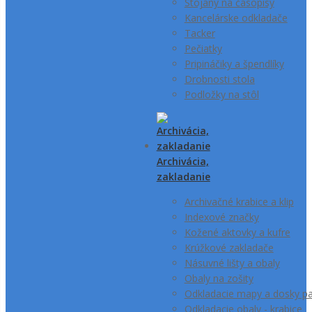
Stojany na časopisy
Kancelárske odkladače
Tacker
Pečiatky
Pripináčiky a špendlíky
Drobnosti stola
Podložky na stôl
Archivácia,
zakladanie
Archivačné krabice a klip
Indexové značky
Kožené aktovky a kufre
Krúžkové zakladače
Násuvné lišty a obaly
Obaly na zošity
Odkladacie mapy a dosky pa
Odkladacie obaly - krabice