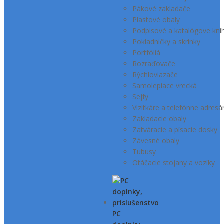
Pákové zakladače
Plastové obaly
Podpisové a katalógove kni
Pokladničky a skrinky
Portfóliá
Rozraďovače
Rýchloviazače
Samolepiace vrecká
Sejfy
Vizitkáre a telefónne adresá
Zakladacie obaly
Zatváracie a písacie dosky
Závesné obaly
Tubusy
Otáčacie stojany a vozíky
PC