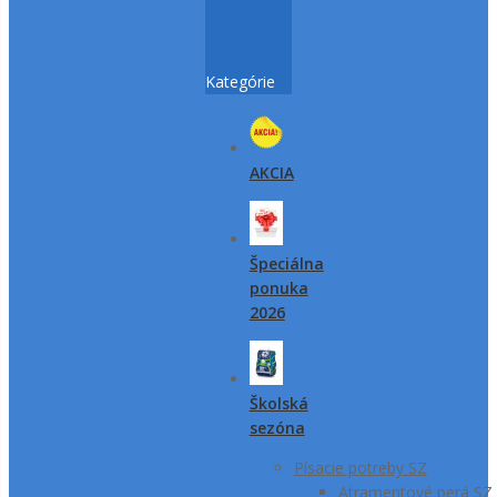
Kategórie
AKCIA
Špeciálna
ponuka
2026
Školská
sezóna
Písacie potreby SZ
Atramentové perá SZ