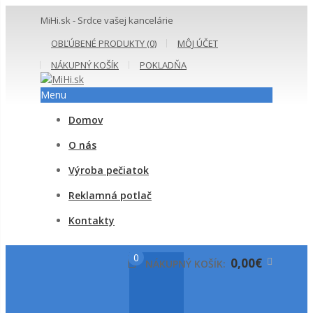
MiHi.sk - Srdce vašej kancelárie
OBĽÚBENÉ PRODUKTY (0)
MÔJ ÚČET
NÁKUPNÝ KOŠÍK
POKLADŇA
Menu
Domov
O nás
Výroba pečiatok
Reklamná potlač
Kontakty
0
0,00€
NÁKUPNÝ KOŠÍK: