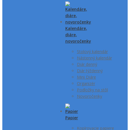
Kalendáre,
diáre,
novoročenky
Stolový kalendár
Nástenný kalendár
Diár denný
Diár týždenný
Mini Diáre
Organizér
Podložky na stôl
Novoročenky
Papier
Kopírovacie papiere