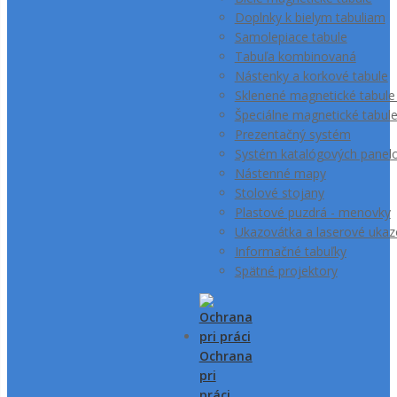
Doplnky k bielym tabuliam
Samolepiace tabule
Tabuľa kombinovaná
Nástenky a korkové tabule
Sklenené magnetické tabule
Špeciálne magnetické tabul
Prezentačný systém
Systém katalógových panel
Nástenné mapy
Stolové stojany
Plastové puzdrá - menovky
Ukazovátka a laserové ukaz
Informačné tabuľky
Spätné projektory
Ochrana
pri
práci