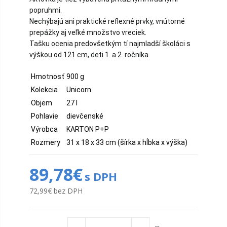
popruhmi.
Nechýbajú ani praktické reflexné prvky, vnútorné
prepážky aj veľké množstvo vreciek.
Tašku ocenia predovšetkým tí najmladší školáci s
výškou od 121 cm, deti 1. a 2. ročníka.
Hmotnosť
900 g
Kolekcia
Unicorn
Objem
27 l
Pohlavie
dievčenské
Výrobca
KARTON P+P
Rozmery
31 x 18 x 33 cm (šírka x hĺbka x výška)
89,78€
s DPH
72,99€
bez DPH