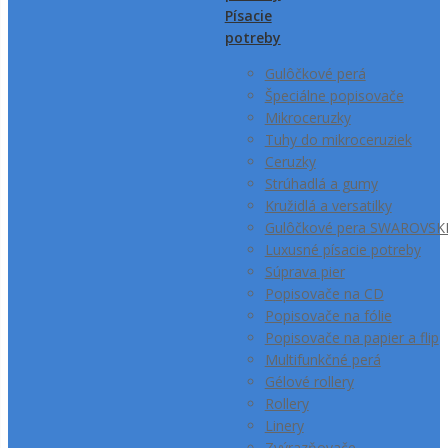
Písacie
potreby
Gulôčkové perá
Špeciálne popisovače
Mikroceruzky
Tuhy do mikroceruziek
Ceruzky
Strúhadlá a gumy
Kružidlá a versatilky
Gulôčkové pera SWAROVSK
Luxusné písacie potreby
Súprava pier
Popisovače na CD
Popisovače na fólie
Popisovače na papier a flip
Multifunkčné perá
Gélové rollery
Rollery
Linery
Zvýrazňovače