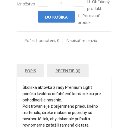
Obľúbený
Množstvo
produkt
Porovnať
produkt
Počet hodnotení: 0
|
Napísať recenziu
POPIS
RECENZIE (0)
Školská aktovka z rady Premium Light
ponúka kvalitnú odľahčenú konštrukciu pre
pohodlnejšie nosenie.
Polstrovanie je z príjemného priedušného
materiálu, široké mäkčené popruhy sú
navrhnuté tak, aby dokonale priľnuli a
rovnomerne zaťažili ramená dieťaťa.