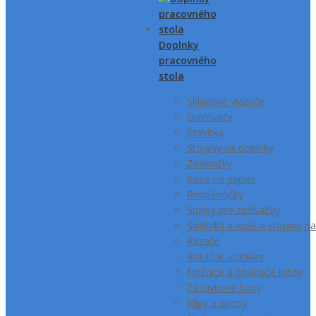
Doplnky
pracovného
stola
Skladové viazače
Dierovače
Pravítka
Stojany na doplnky
Zošívačky
Koše na papier
Rozošívačky
Spinky pre zošívačky
Svietidlá a veže a stojany na
Rezače
Rotačné vizitkáre
Nožnice a otvárače listov
Zásuvkové boxy
Klipy a spony