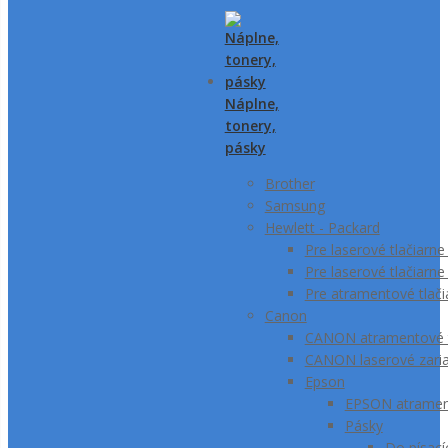
Náplne,
tonery,
pásky
Brother
Samsung
Hewlett - Packard
Pre laserové tlačiar
Pre laserové tlačiarn
Pre atramentové tlač
Canon
CANON atramentové t
CANON laserové zari
Epson
EPSON atrament
Pásky
Do písací