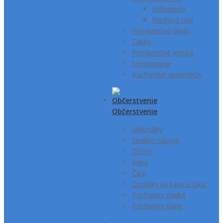
Halloween
Plastový riad
Potravinové obaly
Tašky
Potravinové vrecká
Servírovanie
Kuchynské spotrebiče
Občerstvenie
Minerálky
Nealko nápoje
Džúsy
Káva
Čaje
Doplnky ku káve a čaju
Pochutiny sladké
Pochutiny slané