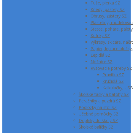
Tuše, pierka SZ
Kriedy, pastely SZ
Obrusy, zástery SZ
Plastelíny, modelova
Štetce, poháre, palet
Kufríky SZ
Výkresy, skicáre, náčr
Papier, lepiace bločk
Lepidlá SZ
Nožnice SZ
Rysovacie potreby SZ
Pravítka SZ
Kružidlá SZ
Kalkulačky, USB
Školské tašky a batohy SZ
Peračníky a puzdrá SZ
Podložky na stôl SZ
Učebné pomôcky SZ
Doplnky do školy SZ
Školské balíčky SZ