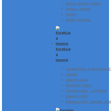
Štetce, poháre, palety
Obrusy, zástery
Kufríky
Hobby, kreatíva
Korekcia
a
lepenie
Opravné laky a odstraňovače
Lepidlá
Lepiace pásky
Korekčné rollery
Penové pásky - uchytenie
Lepiace rolery
Baliace pásky - špagát - prí