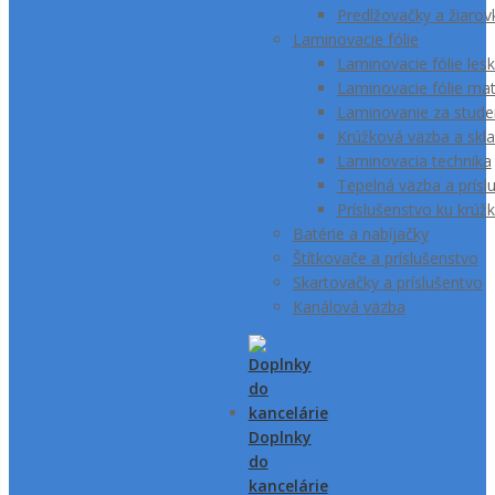
Predlžovačky a žiarov
Laminovacie fólie
Laminovacie fólie lesk
Laminovacie fólie ma
Laminovanie za stud
Krúžková väzba a skla
Laminovacia technika
Tepelná väzba a prísl
Príslušenstvo ku krúž
Batérie a nabíjačky
Štítkovače a príslušenstvo
Skartovačky a príslušentvo
Kanálová väzba
Doplnky
do
kancelárie