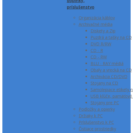
doplnky,
príslušenstvo
Organizácia káblov
Archivačné média
Diskety a Zip
Puzdrá a tašky na CD
DVD R/RW
CD - R
CD - RW
BLU - RAY médiá
Obaly a vrecká na CD
Archivácia CD/DVD
Stojany na CD
Samolepiace etikety 
USB kľúče, pamäťové k
Stojany pre PC
Podložky a opierky
Držiaky k PC
Príslušenstvo k PC
Čistiace prostriedky