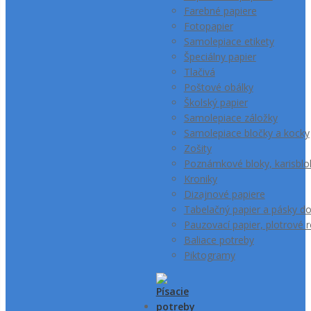
Farebné papiere
Fotopapier
Samolepiace etikety
Špeciálny papier
Tlačivá
Poštové obálky
Školský papier
Samolepiace záložky
Samolepiace bločky a kocky
Zošity
Poznámkové bloky, karisblo
Kroniky
Dizajnové papiere
Tabelačný papier a pásky d
Pauzovací papier, plotrové r
Baliace potreby
Piktogramy