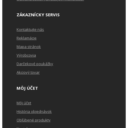
ZÁKAZNÍCKY SERVIS
Kontaktujte nás
Reklamácie
Mapa stránok
Výrobcovia
Darčekové poukážky
Akciový tovar
MÔJ ÚČET
Môj účet
História objednávok
Obľúbené produkty