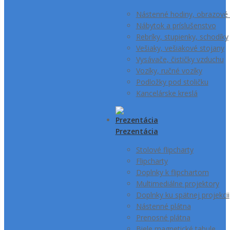
Nástenné hodiny, obrazové
Nábytok a príslušenstvo
Rebríky, stupienky, schodíky
Vešiaky, vešiakové stojany
Vysávače, čističky vzduchu
Vozíky, ručné vozíky
Podložky pod stoličku
Kancelárske kreslá
Prezentácia
Stolové flipcharty
Flipcharty
Doplnky k flipchartom
Multimediálne projektory
Doplnky ku spätnej projekcii
Nástenné plátna
Prenosné plátna
Biele magnetické tabule