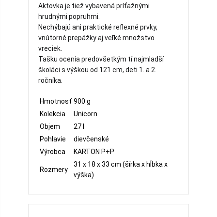
Aktovka je tiež vybavená príťažnými
hrudnými popruhmi.
Nechýbajú ani praktické reflexné prvky,
vnútorné prepážky aj veľké množstvo
vreciek.
Tašku ocenia predovšetkým tí najmladší
školáci s výškou od 121 cm, deti 1. a 2.
ročníka.
Hmotnosť
900 g
Kolekcia
Unicorn
Objem
27 l
Pohlavie
dievčenské
Výrobca
KARTON P+P
31 x 18 x 33 cm (šírka x hĺbka x
Rozmery
výška)