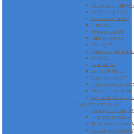
Gélové perá, rollery S
Guľôčkové perá SZ
Gumovacie perá SZ
Linery SZ
Zvýrazňovače SZ
Mikroceruzky SZ
Ceruzky SZ
Náplne do pier, bombi
Gumy SZ
Strúhadlá SZ
Zošity a bloky SZ
Obaly na zošity SZ
Dosky a boxy na zoši
Plastové a kartónové
Vrecká, fľaše, boxy na
Výtvarné potreby SZ
Farbičky, voskovky SZ
Fixky, popisovače SZ
Temperové, olejové f
Vodové, akrylové farb