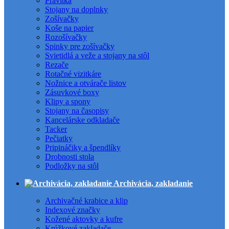
Pravítka
Stojany na doplnky
Zošívačky
Koše na papier
Rozošívačky
Spinky pre zošívačky
Svietidlá a veže a stojany na stôl
Rezače
Rotačné vizitkáre
Nožnice a otvárače listov
Zásuvkové boxy
Klipy a spony
Stojany na časopisy
Kancelárske odkladače
Tacker
Pečiatky
Pripináčiky a špendlíky
Drobnosti stola
Podložky na stôl
Archivácia, zakladanie
Archivačné krabice a klip
Indexové značky
Kožené aktovky a kufre
Krúžkové zakladače