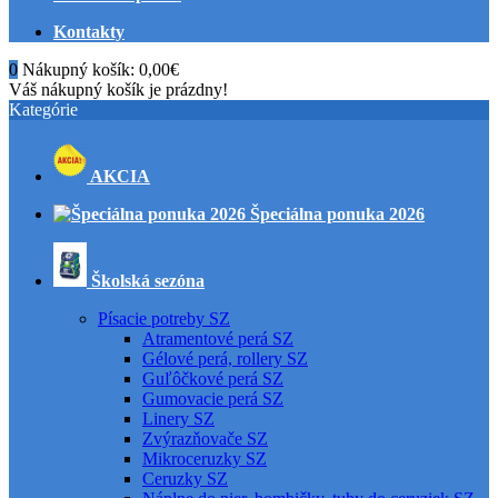
Kontakty
0
Nákupný košík:
0,00€
Váš nákupný košík je prázdny!
Kategórie
AKCIA
Špeciálna ponuka 2026
Školská sezóna
Písacie potreby SZ
Atramentové perá SZ
Gélové perá, rollery SZ
Guľôčkové perá SZ
Gumovacie perá SZ
Linery SZ
Zvýrazňovače SZ
Mikroceruzky SZ
Ceruzky SZ