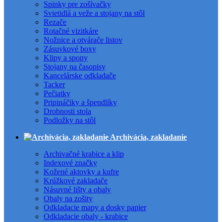
Spinky pre zošívačky
Svietidlá a veže a stojany na stôl
Rezače
Rotačné vizitkáre
Nožnice a otvárače listov
Zásuvkové boxy
Klipy a spony
Stojany na časopisy
Kancelárske odkladače
Tacker
Pečiatky
Pripináčiky a špendlíky
Drobnosti stola
Podložky na stôl
Archivácia, zakladanie
Archivačné krabice a klip
Indexové značky
Kožené aktovky a kufre
Krúžkové zakladače
Násuvné lišty a obaly
Obaly na zošity
Odkladacie mapy a dosky papier
Odkladacie obaly - krabice