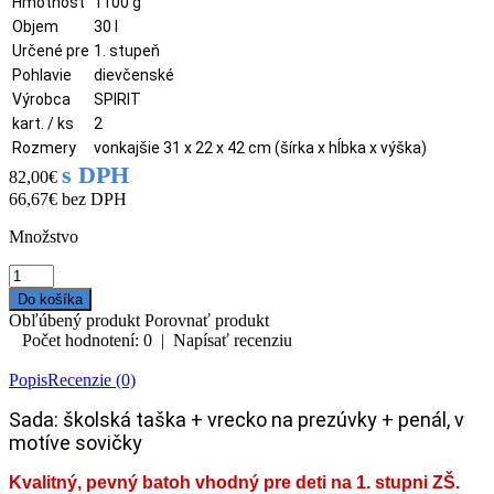
Hmotnosť
1100 g
Objem
30 l
Určené pre
1. stupeň
Pohlavie
dievčenské
Výrobca
SPIRIT
kart. / ks
2
Rozmery
vonkajšie 31 x 22 x 42 cm (šírka x hĺbka x výška)
s DPH
82,00€
66,67€
bez DPH
Množstvo
Obľúbený produkt
Porovnať produkt
Počet hodnotení: 0
|
Napísať recenziu
Popis
Recenzie (0)
Sada: školská taška + vrecko na prezúvky + penál, v
motíve sovičky
Kvalitný, pevný batoh vhodný pre deti na 1. stupni ZŠ.