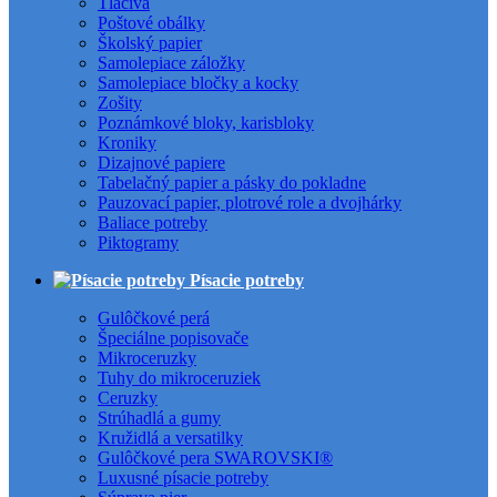
Tlačivá
Poštové obálky
Školský papier
Samolepiace záložky
Samolepiace bločky a kocky
Zošity
Poznámkové bloky, karisbloky
Kroniky
Dizajnové papiere
Tabelačný papier a pásky do pokladne
Pauzovací papier, plotrové role a dvojhárky
Baliace potreby
Piktogramy
Písacie potreby
Gulôčkové perá
Špeciálne popisovače
Mikroceruzky
Tuhy do mikroceruziek
Ceruzky
Strúhadlá a gumy
Kružidlá a versatilky
Gulôčkové pera SWAROVSKI®
Luxusné písacie potreby