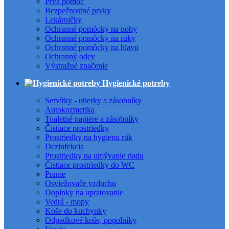
Prvá pomoc
Bezpečnostné prvky
Lekárničky
Ochranné pomôcky na nohy
Ochranné pomôcky na ruky
Ochranné pomôcky na hlavu
Ochranný odev
Výstražné značenie
Hygienické potreby
Servítky - utierky a zásobníky
Autokozmetika
Toaletné papiere a zásobníky
Čistiace prostriedky
Prostriedky na hygienu rúk
Dezinfekcia
Prostriedky na umývanie riadu
Čistiace prostriedky do WC
Pranie
Osviežovače vzduchu
Doplnky na upratovanie
Vedrá - mopy
Koše do kuchynky
Odpadkové koše, popolníky