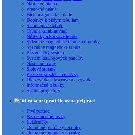
Nástenné plátna
Prenosné plátna
Biele magnetické tabule
Doplnky k bielym tabuliam
Samolepiace tabule
Tabuľa kombinovaná
Nástenky a korkové tabule
Sklenené magnetické tabule a doplnky
Špeciálne magnetické tabule
Prezentačný systém
Systém katalógových panelov
Nástenné mapy
Stolové stojany
Plastové puzdrá - menovky
Ukazovátka a laserové ukazovátka
Informačné tabuľky
Spätné projektory
Ochrana pri práci
Prvá pomoc
Bezpečnostné prvky
Lekárničky
Ochranné pomôcky na nohy
Ochranné pomôcky na ruky