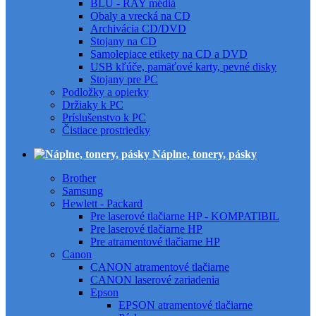
BLU - RAY médiá
Obaly a vrecká na CD
Archivácia CD/DVD
Stojany na CD
Samolepiace etikety na CD a DVD
USB kľúče, pamäťové karty, pevné disky
Stojany pre PC
Podložky a opierky
Držiaky k PC
Príslušenstvo k PC
Čistiace prostriedky
Náplne, tonery, pásky
Brother
Samsung
Hewlett - Packard
Pre laserové tlačiarne HP - KOMPATIBIL
Pre laserové tlačiarne HP
Pre atramentové tlačiarne HP
Canon
CANON atramentové tlačiarne
CANON laserové zariadenia
Epson
EPSON atramentové tlačiarne