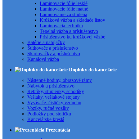
Laminovacie fólie lesklé
Laminovacie fólie matné
Laminovanie za studena
Krúžková väzba a skladače listov
Laminovacia technika
Tepelná väzba a príslušenstvo
Príslušenstvo ku krúžkovej väzbe
Batérie a nabíjačky
Štítkovače a príslušenstvo
Skartovačky a príslušentvo
Kanálová väzba
Doplnky do kancelárie
Nástenné hodiny, obrazové rámy
Nábytok a príslušenstvo
Rebríky, stupienky, schodíky
Vešiaky, vešiakové stojany
Vysávače, čističky vzduchu
Vozíky, ručné vozíky
Podložky pod stoličku
Kancelárske kreslá
Prezentácia