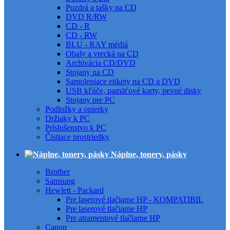
Puzdrá a tašky na CD
DVD R/RW
CD - R
CD - RW
BLU - RAY médiá
Obaly a vrecká na CD
Archivácia CD/DVD
Stojany na CD
Samolepiace etikety na CD a DVD
USB kľúče, pamäťové karty, pevné disky
Stojany pre PC
Podložky a opierky
Držiaky k PC
Príslušenstvo k PC
Čistiace prostriedky
Náplne, tonery, pásky
Brother
Samsung
Hewlett - Packard
Pre laserové tlačiarne HP - KOMPATIBIL
Pre laserové tlačiarne HP
Pre atramentové tlačiarne HP
Canon