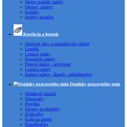
Štetce, poháre, palety
Obrusy, zástery
Kufríky
Hobby, kreatíva
Korekcia a lepenie
Opravné laky a odstraňovače etikiet
Lepidlá
Lepiace pásky
Korekčné rollery
Penové pásky - uchytenie
Lepiace rolery
Baliace pásky - špagát - príslušenstvo
Doplnky pracovného stola
Skladové viazače
Dierovače
Pravítka
Stojany na doplnky
Zošívačky
Koše na papier
Rozošívačky