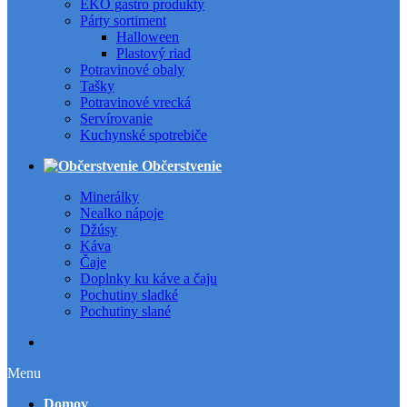
EKO gastro produkty
Párty sortiment
Halloween
Plastový riad
Potravinové obaly
Tašky
Potravinové vrecká
Servírovanie
Kuchynské spotrebiče
Občerstvenie
Minerálky
Nealko nápoje
Džúsy
Káva
Čaje
Doplnky ku káve a čaju
Pochutiny sladké
Pochutiny slané
Všetky kategórie
Menu
Domov