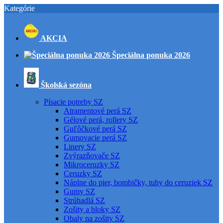
Kategórie
AKCIA
Špeciálna ponuka 2026
Školská sezóna
Písacie potreby SZ
Atramentové perá SZ
Gélové perá, rollery SZ
Guľôčkové perá SZ
Gumovacie perá SZ
Linery SZ
Zvýrazňovače SZ
Mikroceruzky SZ
Ceruzky SZ
Náplne do pier, bombičky, tuhy do ceruziek SZ
Gumy SZ
Strúhadlá SZ
Zošity a bloky SZ
Obaly na zošity SZ