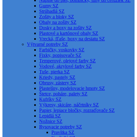
Náplne do pier, bombičky, tuhy do ceruziek SZ
Gumy SZ
Strúhadlá SZ
Zošity a bloky SZ
Obaly na zošity SZ
Dosky a boxy na zošity SZ
Plastové a kartónové obaly SZ
Vrecká, fľaše, boxy na desiatu SZ
Výtvarné potreby SZ
Farbičky, voskovky SZ
Fixky, popisovače SZ
Temperové, olejové farby SZ
Vodové, akrylové farby SZ
Tuše, pierka SZ
Kriedy, pastely SZ
Obrusy, zástery SZ
Plastelíny, modelovacie hmoty SZ
Štetce, poháre, palety SZ
Kufríky SZ
Výkresy, skicáre, náčrtníky SZ
Papier, lepiace bločky, rozraďovače SZ
Lepidlá SZ
Nožnice SZ
Rysovacie potreby SZ
Pravítka SZ