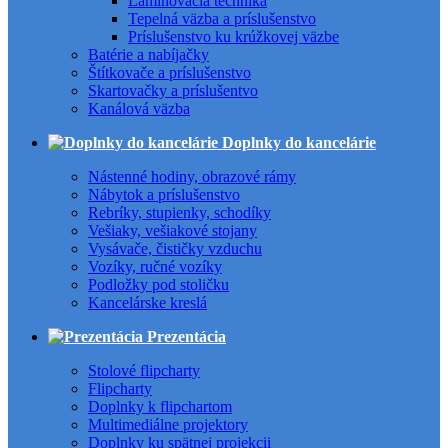
Laminovacia technika
Tepelná väzba a príslušenstvo
Príslušenstvo ku krúžkovej väzbe
Batérie a nabíjačky
Štítkovače a príslušenstvo
Skartovačky a príslušentvo
Kanálová väzba
Doplnky do kancelárie
Nástenné hodiny, obrazové rámy
Nábytok a príslušenstvo
Rebríky, stupienky, schodíky
Vešiaky, vešiakové stojany
Vysávače, čističky vzduchu
Vozíky, ručné vozíky
Podložky pod stoličku
Kancelárske kreslá
Prezentácia
Stolové flipcharty
Flipcharty
Doplnky k flipchartom
Multimediálne projektory
Doplnky ku spätnej projekcii