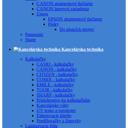
CANON atramentové tlačiarne
CANON laserové zariadenia
Epson
EPSON atramentové tlačiarne
Pásky
Do písacích strojov
Panasonic
Sharp
Kancelárska technika
Kalkulačky
CASIO - kalkulačky
CANON - kalkulačky
CITIZEN - kalkulačky
COMIX - kalkulačky
EMILE - kalkulačky
TOOR - kalkulačky
SHARP - kalkulačky
Príslušenstvo ku kalkulačkám
Kancelárske váhy
UV tester a eurotester
Etiketovacie kliešte
Predlžovačky a žiarovky
Laminovacie fólie