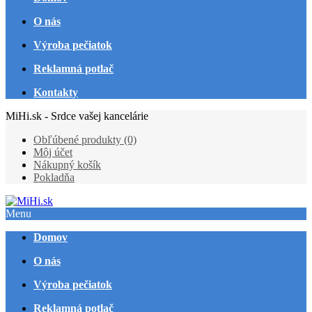
O nás
Výroba pečiatok
Reklamná potlač
Kontakty
MiHi.sk - Srdce vašej kancelárie
Obľúbené produkty (0)
Môj účet
Nákupný košík
Pokladňa
Menu
Domov
O nás
Výroba pečiatok
Reklamná potlač