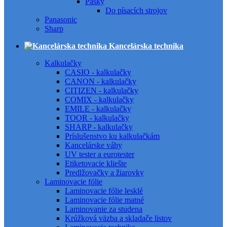
Pásky
Do písacích strojov
Panasonic
Sharp
Kancelárska technika
Kalkulačky
CASIO - kalkulačky
CANON - kalkulačky
CITIZEN - kalkulačky
COMIX - kalkulačky
EMILE - kalkulačky
TOOR - kalkulačky
SHARP - kalkulačky
Príslušenstvo ku kalkulačkám
Kancelárske váhy
UV tester a eurotester
Etiketovacie kliešte
Predlžovačky a žiarovky
Laminovacie fólie
Laminovacie fólie lesklé
Laminovacie fólie matné
Laminovanie za studena
Krúžková väzba a skladače listov