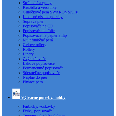
Strúhadlá a gumy
Kružidlá a versatilky
Gulôčkové pera SWAROVSKI®
Luxusné písacie potreby
Súprava pier
Popisovače na CD
Popisovače na fólie
Popisovače na papier a flip
Multifunkčné perá
Gélové rollery
Rollery
Linery
Zvýrazňovače
Lakové popisovače
Permanentné popisovače
Stierateľné popisovače
Náplne do pier
Plniace pero
Výtvarné potreby, hobby
Farbičky, voskovky
Fixky, popisovače
Temperové, olejové farby