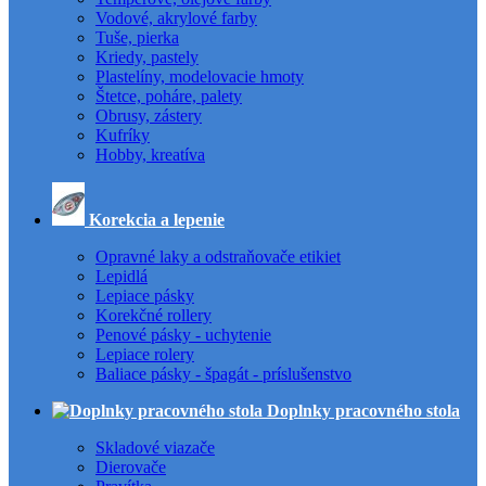
Vodové, akrylové farby
Tuše, pierka
Kriedy, pastely
Plastelíny, modelovacie hmoty
Štetce, poháre, palety
Obrusy, zástery
Kufríky
Hobby, kreatíva
Korekcia a lepenie
Opravné laky a odstraňovače etikiet
Lepidlá
Lepiace pásky
Korekčné rollery
Penové pásky - uchytenie
Lepiace rolery
Baliace pásky - špagát - príslušenstvo
Doplnky pracovného stola
Skladové viazače
Dierovače