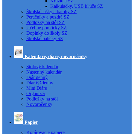
Kružidlá SZ
Kalkulačky, USB kľúče SZ
Školské tašky a batohy SZ
Peračníky a puzdrá SZ
Podložky na stôl SZ
Učebné pomôcky SZ
Doplnky do školy SZ
Školské balíčky SZ
Kalendáre, diáre, novoročenky
Stolový kalendár
Nástenný kalendár
Diár denný
Diár týždenný
Mini Diáre
Organizér
Podložky na stôl
Novoročenky
Papier
Kopírovacie papiere