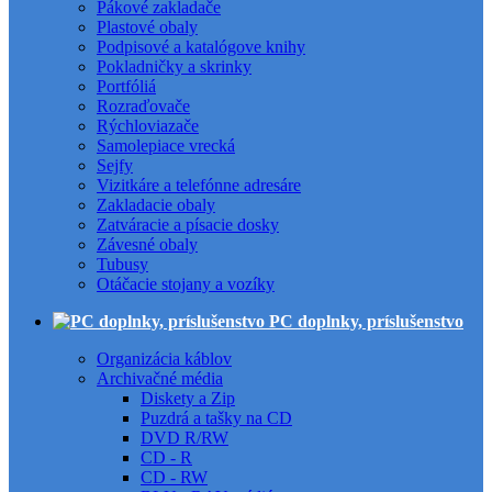
Pákové zakladače
Plastové obaly
Podpisové a katalógove knihy
Pokladničky a skrinky
Portfóliá
Rozraďovače
Rýchloviazače
Samolepiace vrecká
Sejfy
Vizitkáre a telefónne adresáre
Zakladacie obaly
Zatváracie a písacie dosky
Závesné obaly
Tubusy
Otáčacie stojany a vozíky
PC doplnky, príslušenstvo
Organizácia káblov
Archivačné média
Diskety a Zip
Puzdrá a tašky na CD
DVD R/RW
CD - R
CD - RW