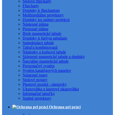
Stolové flipcharty
Flipcharty
Doplnky k flipchartom
Multimediálne projektory
Doplnky ku spätnej projekcii
Nástenné plátna
Prenosné plátna
Biele magnetické tabule
Doplnky k bielym tabuliam
Samolepiace tabule
Tabuľa kombinovaná
Nástenky a korkové tabule
Sklenené magnetické tabule a doplnky
Špeciálne magnetické tabule
Prezentačný systém
Systém katalógových panelov
Nástenné mapy
Stolové stojany
Plastové puzdrá - menovky
Ukazovátka a laserové ukazovátka
Informačné tabuľky
Spätné projektory
Ochrana pri práci