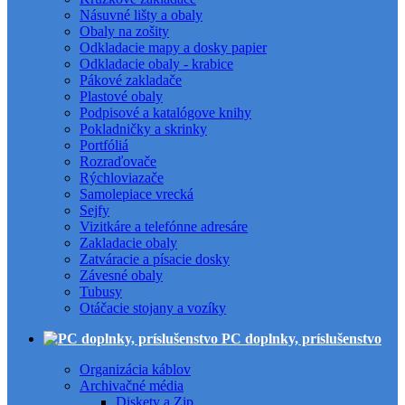
Násuvné lišty a obaly
Obaly na zošity
Odkladacie mapy a dosky papier
Odkladacie obaly - krabice
Pákové zakladače
Plastové obaly
Podpisové a katalógove knihy
Pokladničky a skrinky
Portfóliá
Rozraďovače
Rýchloviazače
Samolepiace vrecká
Sejfy
Vizitkáre a telefónne adresáre
Zakladacie obaly
Zatváracie a písacie dosky
Závesné obaly
Tubusy
Otáčacie stojany a vozíky
PC doplnky, príslušenstvo
Organizácia káblov
Archivačné média
Diskety a Zip