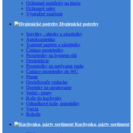
Ochranné pomôcky na hlavu
Ochranný odev
Výstražné značenie
Hygienické potreby
Servítky - utierky a zásobníky
Autokozmetika
Toaletné papiere a zásobníky
Čistiace prostriedky
Prostriedky na hygienu rúk
Dezinfekcia
Prostriedky na umývanie riadu
Čistiace prostriedky do WC
Pranie
Osviežovače vzduchu
Doplnky na upratovanie
Vedrá - mopy
Koše do kuchynky
Odpadkové koše, popolníky
Vrecia
Rohože
Kuchynka, párty sortiment