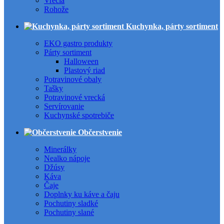
Vrecia
Rohože
Kuchynka, párty sortiment
EKO gastro produkty
Párty sortiment
Halloween
Plastový riad
Potravinové obaly
Tašky
Potravinové vrecká
Servírovanie
Kuchynské spotrebiče
Občerstvenie
Minerálky
Nealko nápoje
Džúsy
Káva
Čaje
Doplnky ku káve a čaju
Pochutiny sladké
Pochutiny slané