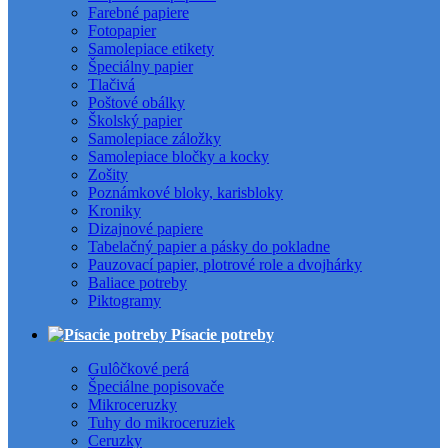
Farebné papiere
Fotopapier
Samolepiace etikety
Špeciálny papier
Tlačivá
Poštové obálky
Školský papier
Samolepiace záložky
Samolepiace bločky a kocky
Zošity
Poznámkové bloky, karisbloky
Kroniky
Dizajnové papiere
Tabelačný papier a pásky do pokladne
Pauzovací papier, plotrové role a dvojhárky
Baliace potreby
Piktogramy
Písacie potreby
Gulôčkové perá
Špeciálne popisovače
Mikroceruzky
Tuhy do mikroceruziek
Ceruzky