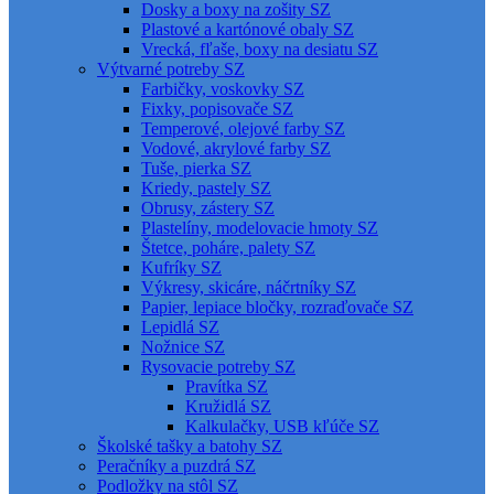
Dosky a boxy na zošity SZ
Plastové a kartónové obaly SZ
Vrecká, fľaše, boxy na desiatu SZ
Výtvarné potreby SZ
Farbičky, voskovky SZ
Fixky, popisovače SZ
Temperové, olejové farby SZ
Vodové, akrylové farby SZ
Tuše, pierka SZ
Kriedy, pastely SZ
Obrusy, zástery SZ
Plastelíny, modelovacie hmoty SZ
Štetce, poháre, palety SZ
Kufríky SZ
Výkresy, skicáre, náčrtníky SZ
Papier, lepiace bločky, rozraďovače SZ
Lepidlá SZ
Nožnice SZ
Rysovacie potreby SZ
Pravítka SZ
Kružidlá SZ
Kalkulačky, USB kľúče SZ
Školské tašky a batohy SZ
Peračníky a puzdrá SZ
Podložky na stôl SZ