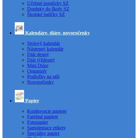
Učebné pomôcky SZ
Doplnky do školy SZ
Školské balíčky SZ
Kalendáre, diáre, novoročenky
Stolový kalendár
Nástenný kalendár
Diár denný
Diár týždenný
Mini Diáre
Organizér
Podložky na stôl
Novoročenky
Papier
Kopírovacie papiere
Farebné papiere
Fotopapier
Samolepiace etikety
Špeciálny papier