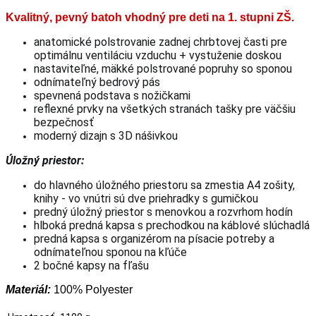
Kvalitný, pevný batoh vhodný pre deti na 1. stupni ZŠ.
anatomické polstrovanie zadnej chrbtovej časti pre
optimálnu ventiláciu vzduchu + vystuženie doskou
nastaviteľné, mäkké polstrované popruhy so sponou
odnímateľný bedrový pás
spevnená podstava s nožičkami
reflexné prvky na všetkých stranách tašky pre väčšiu
bezpečnosť
moderný dizajn s 3D nášivkou
Úložný priestor:
do hlavného úložného priestoru sa zmestia
A4 zošity,
knihy - vo vnútri sú dve priehradky s gumičkou
predný úložný priestor s menovkou a rozvrhom hodín
hlboká predná kapsa s prechodkou na káblové slúchadlá
predná kapsa s organizérom na písacie potreby a
odnímateľnou sponou na kľúče
2 bočné kapsy na fľašu
Materiál:
100% Polyester