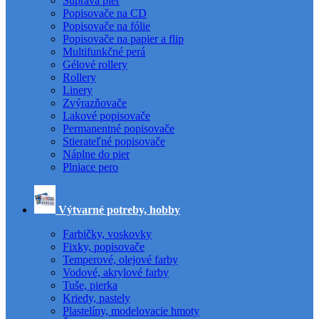
Súprava pier
Popisovače na CD
Popisovače na fólie
Popisovače na papier a flip
Multifunkčné perá
Gélové rollery
Rollery
Linery
Zvýrazňovače
Lakové popisovače
Permanentné popisovače
Stierateľné popisovače
Náplne do pier
Plniace pero
Výtvarné potreby, hobby
Farbičky, voskovky
Fixky, popisovače
Temperové, olejové farby
Vodové, akrylové farby
Tuše, pierka
Kriedy, pastely
Plastelíny, modelovacie hmoty