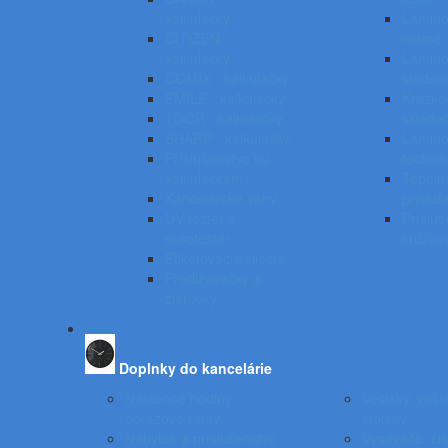
kalkulačky
Laminov
CITIZEN -
matné
kalkulačky
Lamino
COMIX - kalkulačky
studen
EMILE - kalkulačky
Krúžko
TOOR - kalkulačky
skladač
SHARP - kalkulačky
Lamino
Príslušenstvo ku
techni
kalkulačkám
Tepeln
Kancelárske váhy
prísluš
UV tester a
Prísluš
eurotester
krúžko
Etiketovacie kliešte
Predlžovačky a
žiarovky
Doplnky do kancelárie
Nástenné hodiny,
Vešiaky, veši
obrazové rámy
stojany
Nábytok a príslušenstvo
Vysávače, čis