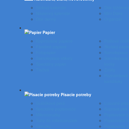
Stolový kalendár
Diár týždenn
Nástenný kalendár
Mini Diáre
Diár denný
Organizér
Papier
Kopírovacie papiere
Poštové obál
Farebné papiere
Školský papie
Fotopapier
Samolepiace 
Samolepiace etikety
Samolepiace 
Špeciálny papier
kocky
Tlačivá
Zošity
Poznámkové b
karisbloky
Písacie potreby
Gulôčkové perá
Luxusné písa
Špeciálne popisovače
Súprava pier
Mikroceruzky
Popisovače 
Tuhy do mikroceruziek
Popisovače na
Ceruzky
Popisovače n