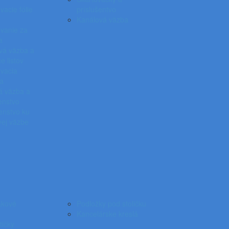
acie fólie
príslušentvo
Kanálová väzba
vanie za
a
vá väzba a
e listov
vacia
ka
á väzba a
enstvo
enstvo ku
vej väzbe
akové
Podložky pod stoličku
Kancelárske kreslá
tičky