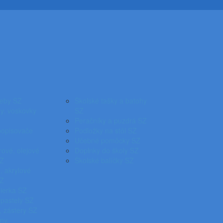
reby SZ
Školské tašky a batohy
y, voskovky
SZ
Peračníky a puzdrá SZ
popisovače
Podložky na stôl SZ
Učebné pomôcky SZ
ové, olejové
Doplnky do školy SZ
SZ
Školské balíčky SZ
, akrylové
SZ
pierka SZ
 pastely SZ
, zástery SZ
íny,