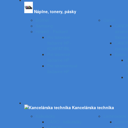
Náplne, tonery, pásky
Brother
Canon
Samsung
CANO
Hewlett - Packard
atrame
Pre laserové
tlačiar
tlačiarne HP -
CANON 
KOMPATIBIL
zariade
Pre laserové
Epson
tlačiarne HP
Pre atramentové
tlačiarne HP
t
Kancelárska technika
Kalkulačky
Laminovacie f
CASIO - kalkulačky
Laminov
CANON -
lesklé