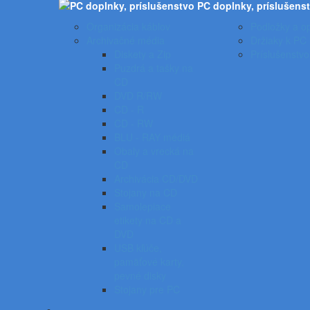
PC doplnky, príslušens
Organizácia káblov
Podložky a op
Archivačné média
Držiaky k PC
Diskety a Zip
Príslušenstvo
Puzdrá a tašky na
CD
DVD R/RW
CD - R
CD - RW
BLU - RAY médiá
Obaly a vrecká na
CD
Archivácia CD/DVD
Stojany na CD
Samolepiace
etikety na CD a
DVD
USB kľúče,
pamäťové karty,
pevné disky
Stojany pre PC