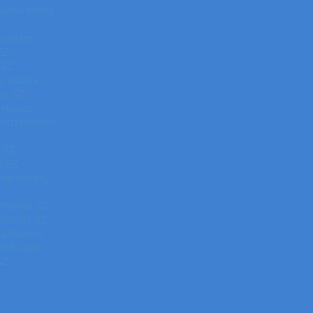
vacie hmoty
 poháre,
 SZ
 SZ
, skicáre,
íky SZ
 lepiace
, rozraďovače
á SZ
e SZ
cie potreby
Pravítka SZ
Kružidlá SZ
Kalkulačky,
USB kľúče
SZ