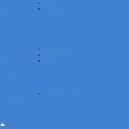
Náplne do pier
 perá
Plniace pero
y
Obrusy, zástery
y
Kufríky
odelovacie
Hobby, kreatíva
e, palety
ery
Baliace pásky - špagát -
 - uchytenie
príslušenstvo
y
ola