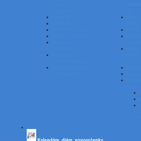
bombičky, tuhy do
modelo
ceruziek SZ
SZ
Gumy SZ
Štetce,
Strúhadlá SZ
palety
Zošity a bloky SZ
Kufríky
Obaly na zošity SZ
Výkresy
Dosky a boxy na
náčrtn
zošity SZ
Papier,
Plastové a
bločky
kartónové obaly SZ
SZ
Vrecká, fľaše, boxy
Lepidl
na desiatu SZ
Nožnic
Rysova
SZ
Kalendáre, diáre, novoročenky