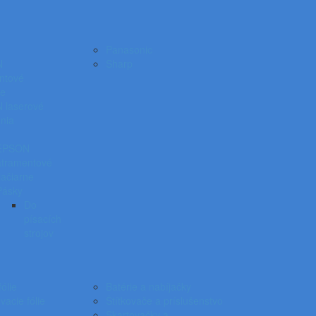
Panasonic
N
Sharp
ntové
ne
laserové
nia
EPSON
atramentové
lačiarne
Pásky
Do
písacích
strojov
ólie
Batérie a nabíjačky
acie fólie
Štítkovače a príslušenstvo
Skartovačky a