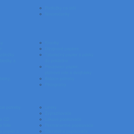
ý
Podložky na stôl
Novoročenky
ky
Kroniky
r
Dizajnové papiere
záložky
Tabelačný papier a pásky
bločky a
do pokladne
Pauzovací papier,
plotrové role a dvojhárky
loky,
Baliace potreby
Piktogramy
cie potreby
Linery
Zvýrazňovače
na CD
Lakové popisovače
 fólie
Permanentné popisovače
a papier a
Stierateľné popisovače