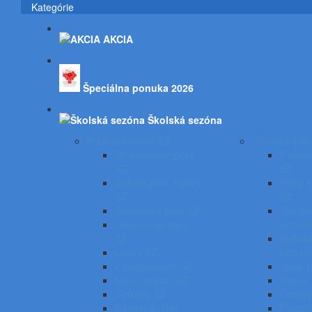
Kategórie
AKCIA
Špeciálna ponuka 2026
Školská sezóna
Písacie potreby SZ
Výtvarné pot
Atramentové perá
Farbičk
SZ
SZ
Gélové perá, rollery
Fixky, 
SZ
SZ
Guľôčkové perá SZ
Temper
Gumovacie perá
farby 
SZ
Vodové
Linery SZ
farby 
Zvýrazňovače SZ
Tuše, 
Mikroceruzky SZ
Kriedy,
Ceruzky SZ
Obrusy
Náplne do pier,
Plastel