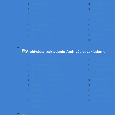
Skladové viazače
Spinky pre z
Dierovače
Svietidlá a ve
Pravítka
na stôl
Stojany na doplnky
Rezače
Zošívačky
Rotačné vizit
Koše na papier
Nožnice a otv
Rozošívačky
Zásuvkové b
Klipy a spony
Archivácia, zakladanie
Archivačné krabice a klip
Pákové zakla
Indexové značky
Plastové obal
Kožené aktovky a kufre
Podpisové a 
Krúžkové zakladače
knihy
Násuvné lišty a obaly
Pokladničky a
Obaly na zošity
Portfóliá
Odkladacie mapy a dosky
Rozraďovače
papier
Rýchloviazač
Odkladacie obaly -
Samolepiace 
krabice