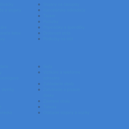
ošívačky
Stojany na časopisy
že a stojany
Kancelárske odkladače
Tacker
Pečiatky
káre
Pripináčiky a špendlíky
árače listov
Drobnosti stola
oxy
Podložky na stôl
dače
Sejfy
y
Vizitkáre a telefónne
katalógove
adresáre
Zakladacie obaly
 skrinky
Zatváracie a písacie
dosky
Závesné obaly
e
Tubusy
vrecká
Otáčacie stojany a vozíky